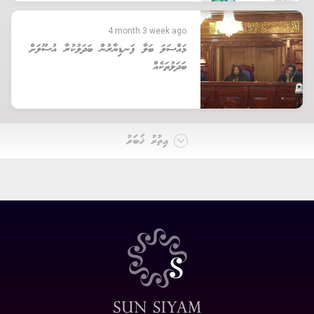
4 month 3 week ago
މައްސަލަ ބަލާ ފަނޑިޔާރުން ބަދަލުކުރާ އުސޫލަށް
ބަދަލުތަކެއް
އިތުރު ޚަބަރު