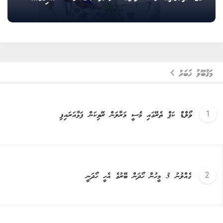
މަޤުބޫލު ޚަބަރު
ވޯލްޑް ކަޕް ތެރޭގައި މެސީ މަރާލަން ރޭވިކަން ފަޅާއަރައިފި
ގެއްލުނު 3 މީހުން ހޯދަން ބޭރުގެ އެހީ ހޯދަނީ