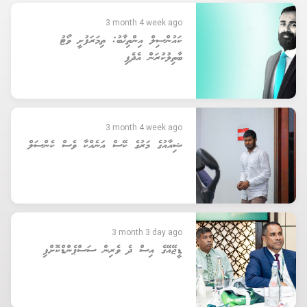
3 month 4 week ago
ކައުންސިލް އިންތިޚާބު: ތިމަރަފުށީ ވޯޓު
ބާތިލުކުރަން އެދެފި
3 month 4 week ago
ޝިއާއުގެ މަރުގެ ކޭސް އަނެއްކާ ވެސް ކެންސަލް
3 month 3 day ago
ޑީޖޭއޭގެ އިސް ދެ ވެރިން ސަސްޕެންޑްކޮށްފި