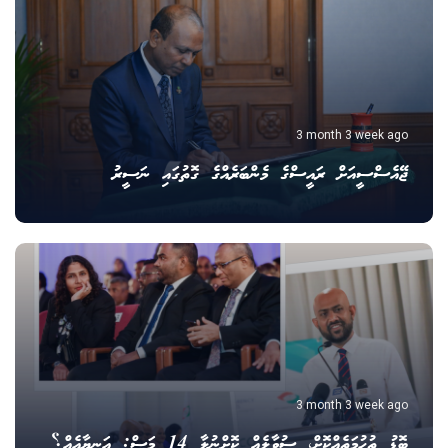
3 month 3 week ago
ޖޭއެސްސީއަށް ރައީސްގެ މެންބަރެއްގެ ގޮތުގައި ނަސީރު
3 month 3 week ago
ބޮޑު ތުހުމަތެއްކޮށް، ސުވާލެއް ކޮށްނުލާ 14 މަސް: އަނިޔާއެއް؟