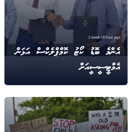
2 week 18 hour ago
އެންމެ ބޮޑު ކޯޓު ކޮމްޕްލެކްސް އަޅަން
އެމްޓީސީސީއަށް