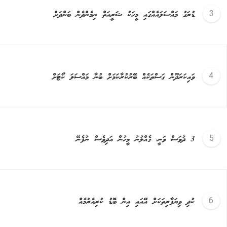
ޑުރަގު މައްސަލައެއްގައި މީހަކު ޝަރީއަތް ނިމެންދެން ބަންދަށް
ވައިކަރަދޫން ގަސްތަކެއް ބޭރުކުރާކަމަށް ބުނާ މައްސަލަ ކޯޓަށް
3 ދުވަސް ވަނީ، ގެއްލުނު މީހުން އަދިވެސް ނުފެނޭ
ކުދި ވިޔަފާރިތަކަށް އޭއައި އިން ބޮޑު ކުރިއެރުމެއް