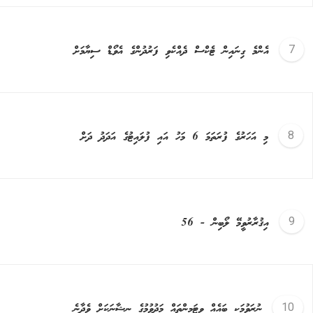
އެންމެ ގިނައިން ޓެކްސް ދެއްކެވި ފަރުދުންގެ އެވޯޑް ސިޔާމަށް
މި އަހަރުގެ ފުރަތަމަ 6 މަހު އައި ފުލައިޓުގެ އަދަދު ދަށް
އިޤުރާރުވީމޭ ލޯބިން - 56
ނުރަވުމަކީ ބައެއް ވިޓަމިންތައް މަދުވުމުގެ ނިޝާނަކަށް ވެދާނެ