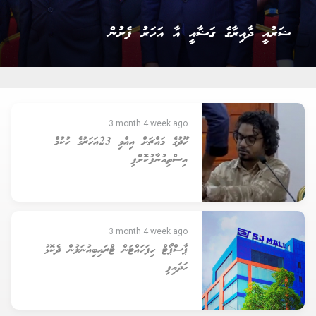
ގާނޫނީ ވަކީލުން ހުވާކުރުމުގެ ރަސްމިއްޔާތު
3 month 4 week ago
ހޫދުގެ މައްޗަށް އިއްވި 23އަހަރުގެ ހުކުމް
އިސްތިއުނާފުކޮށްފި
3 month 4 week ago
ޕާސްޕޯޓް ހިފަހައްޓަން ޓްރައިބިއުނަލުން ދެކޮޅު
ހަދައިފި