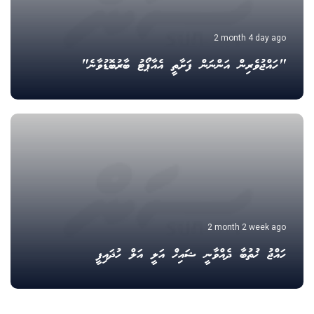
2 month 4 day ago
"ހައްޖުވެރިން އަންނަން ފަށާތީ އެއާޕޯޓު ބާރުބޮޑުވާނެ"
2 month 2 week ago
ހައްޖު ޚުތުބާ ދެއްވާނީ ޝައިޚް އަލީ އަލް ހުޛައިފީ