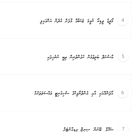
މޯދީގެ ވީޑިއޯ ނެގީމަ ޒަކަބާގް މާފަށް އެދެން އަންގައިފި
އާސެނަލް ބަލިވުމުން ކުޅުންތެރިން ތިބީ ނުރުހިފައި
އޯޕަންއޭއައި އާއި އެންތްރޯޕިކްގެ ސެކިއުރިޓީ މައްސަލަތަކެއް
ޝަހޫގެ 'ބޭނުން' ސީރީޒް މީޑިއާނެޓަށް