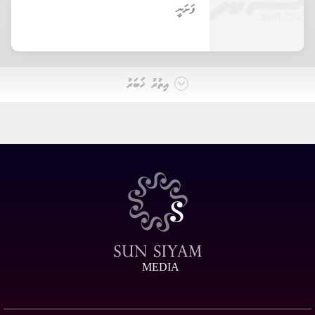
ފަށަނީ
އިތުރު ޚަބަރު
MEDIA