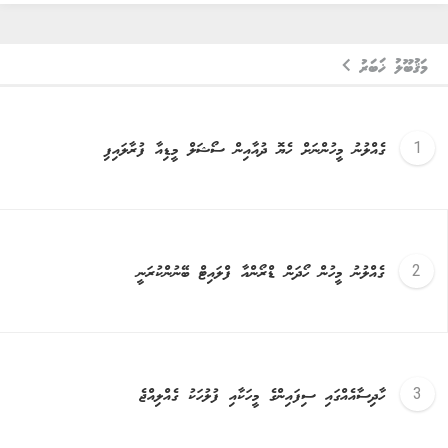
މަޤުބޫލު ޚަބަރު
ގެއްލުނު މީހުންނަށް ހެޔޮ ދުއާއިން ސޯޝަލް މީޑިއާ ފުރާލައިފި
ގެއްލުނު މީހުން ހޯދަން ޑްރޯންއާ ފްލައިޓް ބޭނުންކުރަނީ
ހާދިސާއެއްގައި ސިފައިންގެ މީހަކާއި ފުލުހަކު ގެއްލިއްޖެ