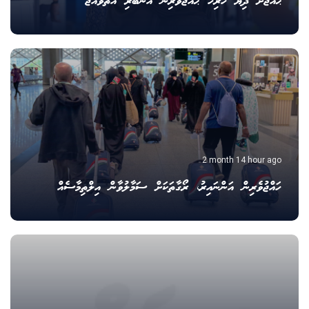
ޙައްޖަށް ދިޔަ ހުރިހާ ޙައްޖުވެރިން އެނބުރި އަތުވެއްޖެ
2 month 14 hour ago
ހައްޖުވެރިން އަންނައިރު، ރޯގާތަކަށް ސަމާލުވާން އިލްތިމާސެއް