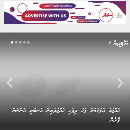
މަލްޓިމީޑިއާ
keyboard_arrow_left
keyboard_arrow_righ
ދިވެހި ޙައްޖުވެރިން މިނާގައި