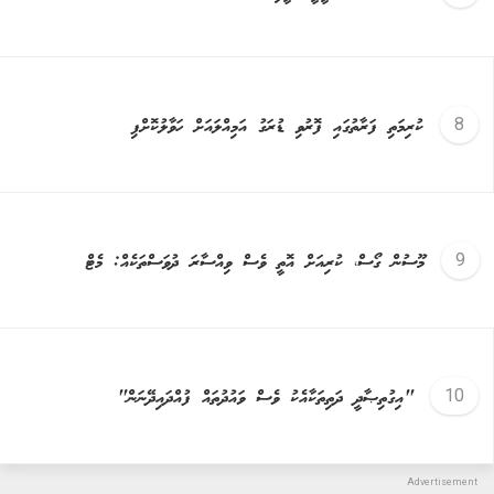
ކުރިމަތި ފަރާތުގައި ފޮރުވި ޑުރަގު އަމިއްލައަށް ހަވާލުކޮށްފި
މޫސުން ގޯސް، ކުރިއަށް އޮތީ ވެސް ވިއްސާރަ ދުވަސްތަކެއް: މެޓް
"އިގުތިޞާދީ ދަތިތަކާއެކު ވެސް ވައުދުތައް ފުއްދައިދޭނަން"