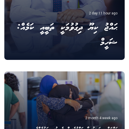
2 day 11 hour ago
ޙައްޖު ކިޔޫ ދިގުވުމަކީ ތަބީއީ ކަމެއް:
ޝަހީމް
2 month 4 week ago