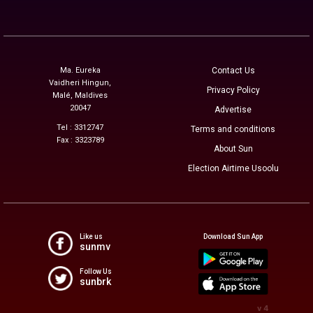
Ma. Eureka
Contact Us
Vaidheri Hingun,
Privacy Policy
Malé, Maldives
20047
Advertise
Tel : 3312747
Terms and conditions
Fax : 3323789
About Sun
Election Airtime Usoolu
Like us
Download Sun App
sunmv
Follow Us
sunbrk
v 4