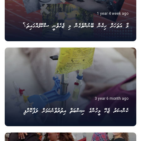
1 year 4 week ago
މާ އަވަހަށް ހިކެން ބޭނުންވެގެން މި ޖެހެވެނީ ސްކޭމެއްގައިތަ؟
3 year 6 month ago
ކެންސަރު ޖެހޭ މީހުންގެ ނިސްބަތް އިތުރުވާނެކަމަށް ލަފާކޮށްފި