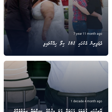
7 year 11 month ago
ދެމަފިރިން އެކުގައި 181 ކިލޯ ހިއްކާލައިފި
1 decade 4 month ago
ތާރީހުގައި ފުރަތަމަ ފަހަރަށް ފަލަ މީހުންގެ ނިސްބަތް އިތުރުވެއްޖެ