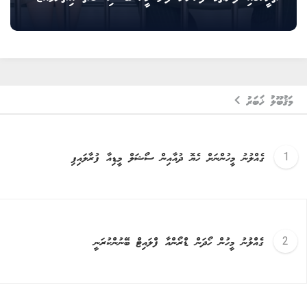
މަޤުބޫލު ޚަބަރު
ގެއްލުނު މީހުންނަށް ހެޔޮ ދުއާއިން ސޯޝަލް މީޑިއާ ފުރާލައިފި
ގެއްލުނު މީހުން ހޯދަން ޑްރޯންއާ ފްލައިޓް ބޭނުންކުރަނީ