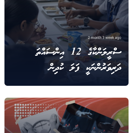
2 month 3 week ago
ސްރީލަންކާގެ 12 އިންސައްތަ
ދަރިވަރުންނަކީ ފަލަ ކުދިން