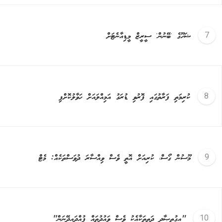
ޝަހޫގެ 'ބޭނުން' ސީރީޒް މީޑިއާނެޓަށް
ކުރިމަތި ފަރާތުގައި ފޮރުވި ޑުރަގު އަމިއްލައަށް ހަވާލުކޮށްފި
މޫސުން ގޯސް، ކުރިއަށް އޮތީ ވެސް ވިއްސާރަ ދުވަސްތަކެއް: މެޓް
"އިގުތިޞާދީ ދަތިތަކާއެކު ވެސް ވައުދުތައް ފުއްދައިދޭނަން"