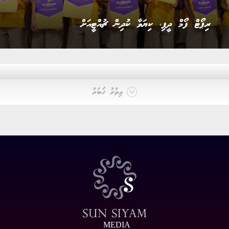
ރައީސް ނަޝީދު އެމްޑީޕީގެ ޗެއާޕާސަން އިންތިޚާބު ކާމިޔާބު
ކުރެއްވުން
އިތުރު ޚަބަރު
MEDIA