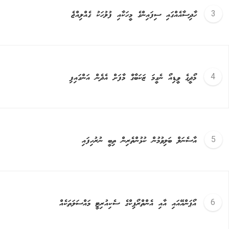
ހާދިސާއެއްގައި ސިފައިންގެ މީހަކާއި ފުލުހަކު ގެއްލިއްޖެ
މޯދީގެ ވީޑިއޯ ނެގީމަ ޒަކަބާގް މާފަށް އެދެން އަންގައިފި
އާސެނަލް ބަލިވުމުން ކުޅުންތެރިން ތިބީ ނުރުހިފައި
އޯޕަންއޭއައި އާއި އެންތްރޯޕިކްގެ ސެކިއުރިޓީ މައްސަލަތަކެއް