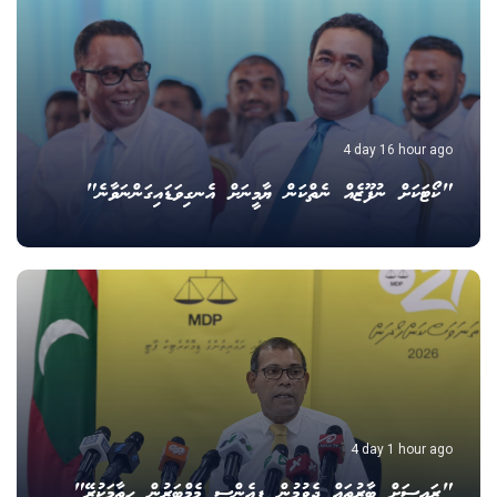
4 day 16 hour ago
"ކޯޓަކަށް ނުފޫޒެއް ނެތްކަން ޔާމީނަށް އެނގިވަޑައިގަންނަވާނެ"
4 day 1 hour ago
"ރައީސަށް ބާރުތައް ދެވުމުން ޕީއެންސީ މެމްބަރުން ހިތާމަކުރޭ"