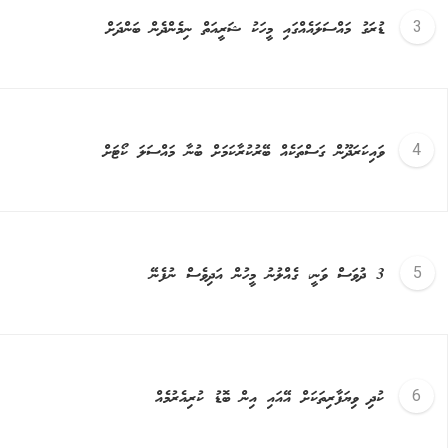
ޑުރަގު މައްސަލައެއްގައި މީހަކު ޝަރީއަތް ނިމެންދެން ބަންދަށް
ވައިކަރަދޫން ގަސްތަކެއް ބޭރުކުރާކަމަށް ބުނާ މައްސަލަ ކޯޓަށް
3 ދުވަސް ވަނީ، ގެއްލުނު މީހުން އަދިވެސް ނުފެނޭ
ކުދި ވިޔަފާރިތަކަށް އޭއައި އިން ބޮޑު ކުރިއެރުމެއް