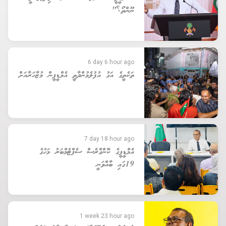
ނޫންތޯ؟"
6 day 6 hour ago
ތަކެތީގެ އަގު އުފުލެމުންދާތީ އެމްޑީޕީން މުޒާހަރާއަށް
7 day 18 hour ago
އެމްޑީޕީގެ ކޮންގްރެސް ސެޕްޓެމްބަރު މަހުގެ
19ގައި ބާއްވަނީ
1 week 23 hour ago