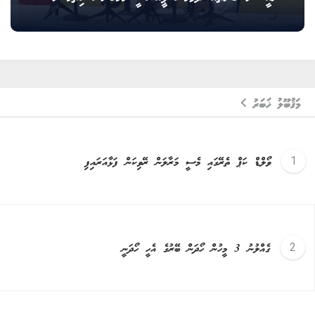
މަޤުބޫލު ޚަބަރު
ވޯލްޑް ކަޕް ތެރޭގައި މެސީ މަރާލަން ރޭވިކަން ފަޅާއަރައިފި
ގެއްލުނު 3 މީހުން ހޯދަން ބޭރުގެ އެހީ ހޯދަނީ