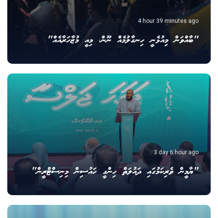
4 hour 39 minutes ago
"ބާއްވަން މިއުޅެނީ ހިނގާލުމެއް ނޫން، މިއީ މުޒާހަރާއެއް"
3 day 6 hour ago
"ޔާމީން ވެރިކަމުގައި ދައުލަތް ހިންގީ ހައުސިން މިނިސްޓްރީން"