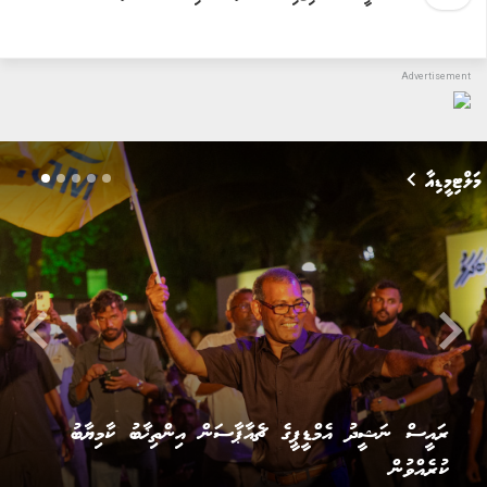
މަލްޓިމީޑިއާ
keyboard_arrow_left
keyboard_arrow_righ
އެމްޑީޕީން ބޭއްވި ލޫޓުވައިފި މުޒާހަރާ