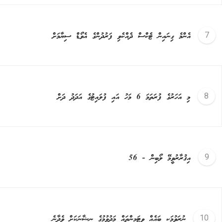
އެންމެ ގިނައިން ޓެކްސް ދެއްކެވި ފަރުދުންގެ އެވޯޑް ސިޔާމަށް
މި އަހަރުގެ ފުރަތަމަ 6 މަހު އައި ފުލައިޓުގެ އަދަދު ދަށް
އިޤުރާރުވީމޭ ލޯބިން - 56
ނުރަވުމަކީ ބައެއް ވިޓަމިންތައް މަދުވުމުގެ ނިޝާނަކަށް ވެދާނެ