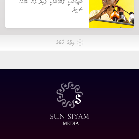
ރެޒިޑެންސީ ޕްރޮގުރާމަކީ ފައިދާ ވާނެ ކަމެއް:
ނަޝީދު
އިތުރު ޚަބަރު
MEDIA