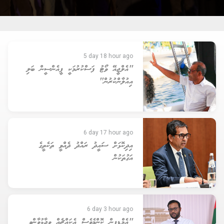
5 day 18 hour ago
"އެލްޖީއޭ ވޯޓު ފަސްކުރުމަކީ ޕީއެންސީން ބަލި
އިއުލާންކުރުން"
6 day 17 hour ago
އިދިކޮޅަށް ސައީދު ރައްދު ދެއްވީ ތަކެތީގެ
އަގުތަކުން
6 day 3 hour ago
"އެމްޑީޕީން ކޮންމެވެސް އެކައްޗެއް ވިދާޅުވާންވީ