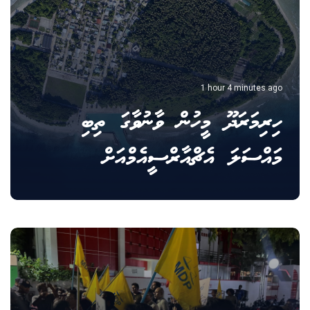
1 hour 4 minutes ago
ހިރިމަރަދޫ މީހުން ވާނުވާގަ ތިބި
މައްސަލަ އެޗްއާރްސީއެމްއަށް