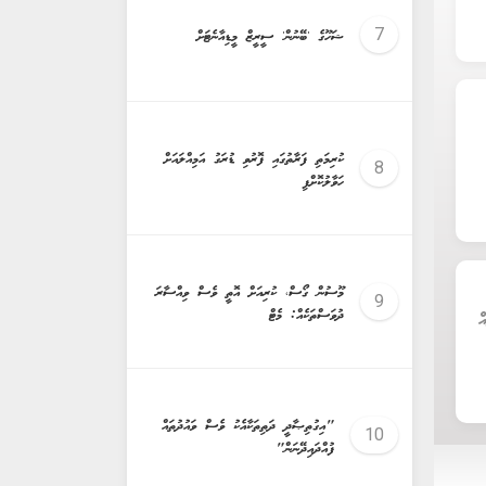
ޝަހޫގެ 'ބޭނުން' ސީރީޒް މީޑިއާނެޓަށް
ކުރިމަތި ފަރާތުގައި ފޮރުވި ޑުރަގު އަމިއްލައަށް
ހަވާލުކޮށްފި
މޫސުން ގޯސް، ކުރިއަށް އޮތީ ވެސް ވިއްސާރަ
ދުވަސްތަކެއް: މެޓް
ް
"އިގުތިޞާދީ ދަތިތަކާއެކު ވެސް ވައުދުތައް
ފުއްދައިދޭނަން"