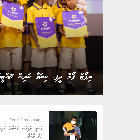
keyboard_arrow_right
ރައީސް ނަޝީދު އެމްޑީޕީގެ ޗެއާޕާސަން އިންތިޚ
2 year 3 month ago
ޑެންގީ ޖެހިގެން ފަރުވާދޭ ކުދިނ
މަދު ވެއްޖެ