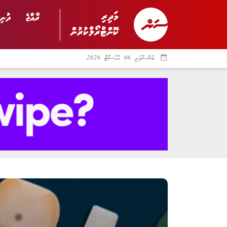
މަދިރި
ރާއްޖެ
ދުނިޔ
ކޮންޓްރޯލްކުރުން
date_range
ބުރާސްފަތި 06 އޮގަސްޓް 2026
ރާއްޖެ
ރިޕޯޓް
ދު