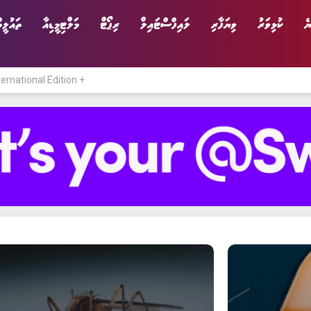
ެ
ކުޅިވަރު
ވިޔަފާރި
ލައިފްސްޓައިލް
ރިޕޯޓް
މަލްޓިމީޑިއާ
ތައުލީމ
ternational Edition +
ނިޔެ
ވާހަކަ
ވިޔަފާރި
ލައިފްސްޓައިލް