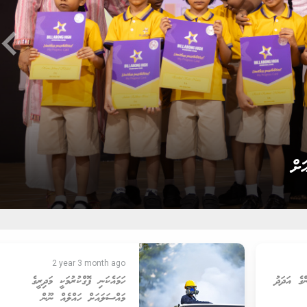
ard_arrow_left
ާބު ކާމިޔާބު ކުރެއްވުން
2 year 3 month ago
ްގެ އަދަދު
ހަމައެކަނި ފޮގްކުރުމަކީ މަދިރީގެ
މައްސަލައަށް ހައްލެއް ނޫން