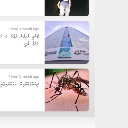
2 year 3 month ago
ޑެންގީ ޖެހިގެ
ފަރުވާ ދެނީ
2 year 3 month ago
ޗިކުންގުންޔާއިން ރައްކާތެރިވާނ