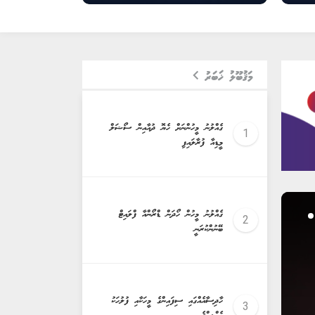
މަޤުބޫލު ޚަބަރު
ގެއްލުނު މީހުންނަށް ހެޔޮ ދުއާއިން ސޯޝަލް
މީޑިއާ ފުރާލައިފި
ގެއްލުނު މީހުން ހޯދަން ޑްރޯންއާ ފްލައިޓް
ބޭނުންކުރަނީ
ހާދިސާއެއްގައި ސިފައިންގެ މީހަކާއި ފުލުހަކު