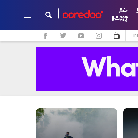
ް
ސަން
ޕޮޑްކާސްޓް
In
ދީން
ކޮލަމް
މަލްޓިމީޑިއާ