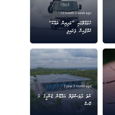
12 month 3 week ago
ހުޅުމާލޭގައި "މަދިރިން ރައްކާ"
ކެމްޕެއިން ފަށައިފި
2 year 3 month ago
ނުވަ ދުވަސްތެރޭ އައްޑޫން ޑެންގީގެ ހަ
ކޭސް