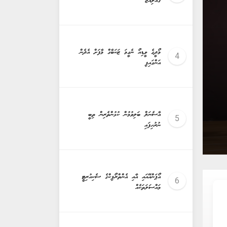
ގެއްލިއްޖެ
keybo
މޯދީގެ ވީޑިއޯ ނެގީމަ ޒަކަބާގް މާފަށް އެދެން
އަންގައިފި
އާސެނަލް ބަލިވުމުން ކުޅުންތެރިން ތިބީ
ރިޕޯޓް ފޯމް ދީފި، ކިޔަވާ ކުދިން ޗުއްޓީއަށް
ނުރުހިފައި
އޯޕަންއޭއައި އާއި އެންތްރޯޕިކްގެ ސެކިއުރިޓީ
މައްސަލަތަކެއް