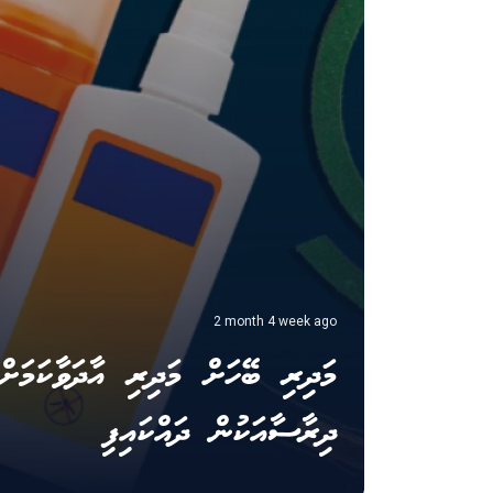
2 month 4 week ago
މަދިރި ބޭހަށް މަދިރި އާދަވާކަމަށް
ދިރާސާއަކުން ދައްކައިފި