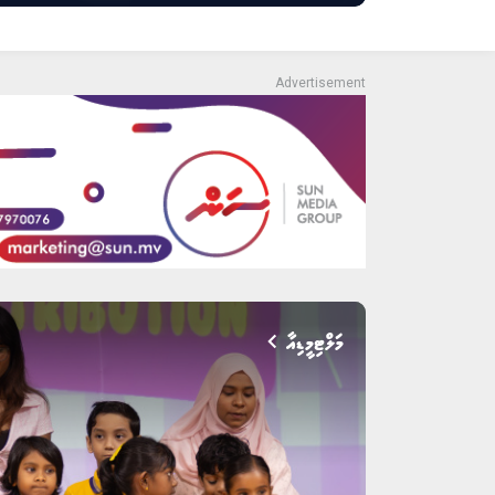
މަލްޓިމީޑިއާ