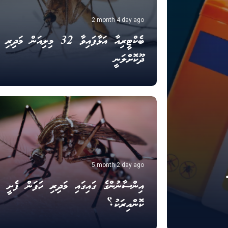
2 month 4 day ago
ބެކްޓީރިއާ އަޅާފައިވާ 32 މިލިއަން މަދިރި
ދޫކޮށްލަނީ
5 month 2 day ago
އިންސާނުންގެ ގައިގައި މަދިރި ހަފަން ފެށީ
ކޮންއިރަކު؟