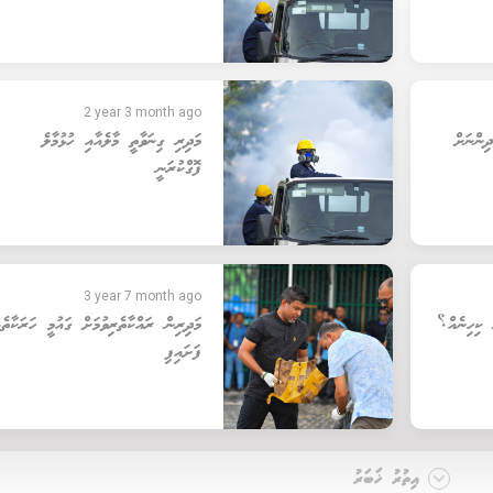
2 year 3 month ago
ން ތުއްތު 6 ކުދިންނަށް
މަދިރި ގިނަވާތީ މާލެއާއި ހުޅުމާލެ
ފޮގްކުރަނީ
3 year 7 month ago
ީ ކިހިނެއް؟
މަދިރިން ރައްކާތެރިވުމަށް ގައުމީ ހަރަކާތެއ
ފަށައިފި
އިތުރު ޚަބަރު