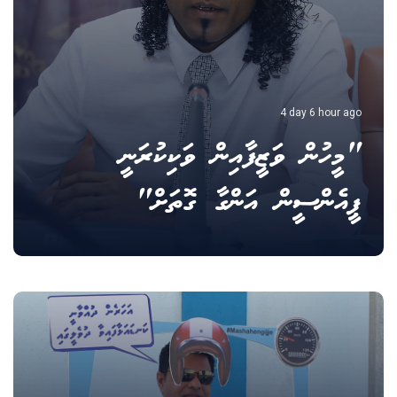
4 day 6 hour ago
"މީހުން ވަޒީފާއިން ވަކިކުރަނީ
ޕީއެންސީން އަންގާ ގޮތަށް"