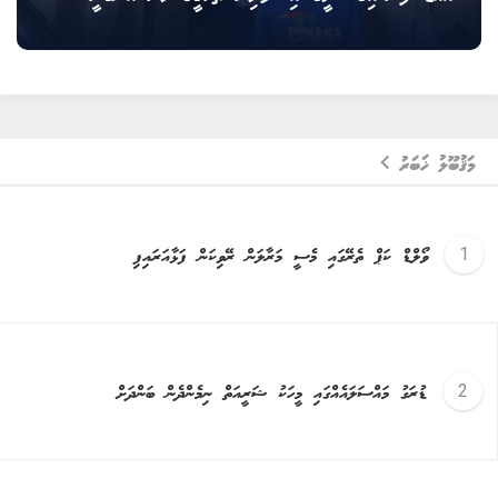
މަޤުބޫލު ޚަބަރު
ވޯލްޑް ކަޕް ތެރޭގައި މެސީ މަރާލަން ރޭވިކަން ފަޅާއަރައިފި
ޑުރަގު މައްސަލައެއްގައި މީހަކު ޝަރީއަތް ނިމެންދެން ބަންދަށް