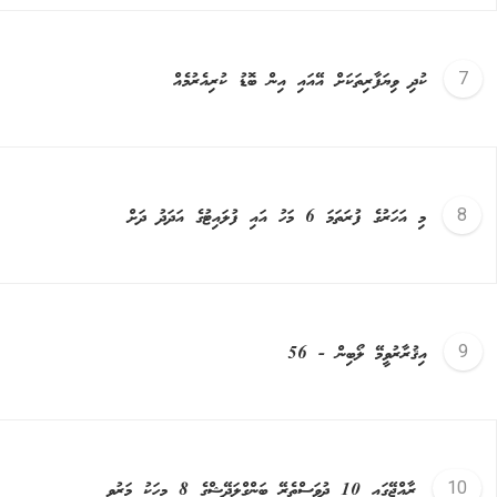
ކުދި ވިޔަފާރިތަކަށް އޭއައި އިން ބޮޑު ކުރިއެރުމެއް
މި އަހަރުގެ ފުރަތަމަ 6 މަހު އައި ފުލައިޓުގެ އަދަދު ދަށް
އިޤުރާރުވީމޭ ލޯބިން - 56
ރާއްޖޭގައި 10 ދުވަސްތެރޭ ބަންގްލަދޭޝްގެ 8 މީހަކު މަރުވި