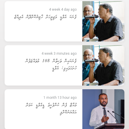
4 week 4 day ago
ފެނަކަ އެމްޑީ މަޖިލީހަށް ހާޒިރުކޮށްދޭން އެދިއްޖެ
4 week 3 minutes ago
ފެނަކައިން ވަކިވާން 108 މުވައްޒަފުން
ހުށަހަޅައިފި: އެމްޑީ
1 month 13 hour ago
މުއާޒް ފެން ކުންފުނީގެ ޑީއެމްޑީ ކަމަށް
އައްޔަނުކޮށްފި