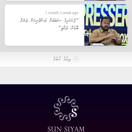
1 month 2 week ago
"ފެނަކައިގެ ސަބަބުން މަސްވެރިކަން ވަރަށް
ބޮޑަށް ދަށްވި"
އިތުރު ޚަބަރު