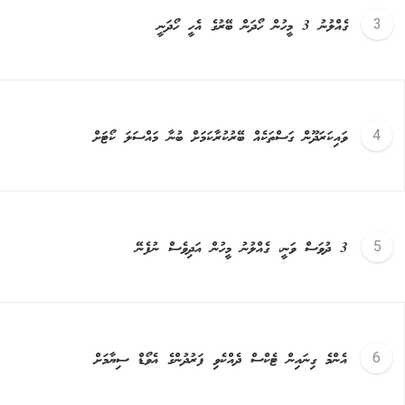
ގެއްލުނު 3 މީހުން ހޯދަން ބޭރުގެ އެހީ ހޯދަނީ
ވައިކަރަދޫން ގަސްތަކެއް ބޭރުކުރާކަމަށް ބުނާ މައްސަލަ ކޯޓަށް
3 ދުވަސް ވަނީ، ގެއްލުނު މީހުން އަދިވެސް ނުފެނޭ
އެންމެ ގިނައިން ޓެކްސް ދެއްކެވި ފަރުދުންގެ އެވޯޑް ސިޔާމަށް