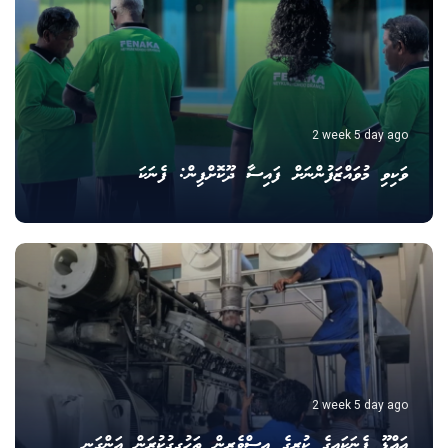
2 week 5 day ago
ވަކިވި މުވައްޒަފުންނަށް ފައިސާ ދޫކޮށްފިން: ފެނަކަ
2 week 5 day ago
އައްޑޫ ފެނަކައިގެ ކުރީގެ އިސްވެރިން ތަހުގީގުކުރަން އަންގަނީ