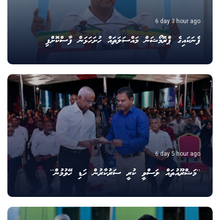
6 day 3 hour ago
ފެނަކައިގެ ޕްރޮމޯޝަން މައްސަލަތައް ހުށަހަޅަން ފާސްކޮށްފި
6 day 5 hour ago
''މަޝްރޫއުތައް ލަސްވީ ކުރީ ސަރުކާރުން ހަޑި ހޭވުމުން''