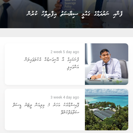
ނުކުޅެދުންތެރިކަން ހުންނަ މީހުންނަށް ފެނަކައިން ވަޒީފާ
ހަމަޖައްސައިދިނުން
2 week 5 day ago
ފެނަކައިގެ އާ އޮނިގަނޑެއް އެކުލަވައިލަން
އަންގައިފި
3 week 4 day ago
ޕޮއިސްޑާއެކު އަހަރު 3 މިލިއަން ލީޓަރު ޑީސަލް
ސަލާމަތްކުރެވޭ