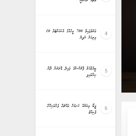
މޫތައް ލުހެލަނީ
keybo
މަރުވެފައިވާ 700 މީހެއްގެ އެކައުންޓަށް 10
މިލިއަން ރުފިޔާ
ބީއެމްއެލް ފޮރެކްސްގެ ފައިދާ ޑޮލަރުން ދޭން
ރިޕޯޓް ފޯމް ދީފި، ކިޔަވާ ކުދިން ޗުއްޓީއަށް
ނިންމައިފި
ފީބޯ މިޔަރެއް ކަނޑުން މައްޗަށް ފުންމަނިކޮށް
ފެނިއްޖެ