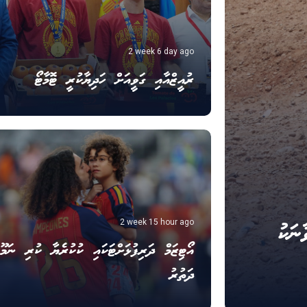
2 week 6 day ago
ރުއީޒްއާއި ގަވީއަށް ހަދިޔާކުރީ ޓޮމާޓޯ
ނަކު
2 week 15 hour ago
އޯޓިޒަމް ދަރިފުޅަށްޓަކައި ކުކުރެޔާ ކުރި ނަމޫނ
ދަތުރު