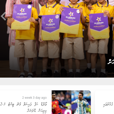
ard_arrow_left
ްތިޚާބު ކާމިޔާބު ކުރެއްވުން
2 week 3 day ago
ެއްލުވައި
ވޯލްޑް ކަޕް ފައިނަލް މެޗު ޓިކެޓު 2.3
މިލިއަން ޑޮލަރަށް