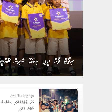
keyboard_arrow_right
ރައީސް ނަޝީދު އެމްޑީޕީގެ ޗެއާޕާސަން އިނ
2 week 3 day ago
އުފާ ފާޅުކުރުމުގައި އަމާންކަން ގ
ނުލާން އެދެފި