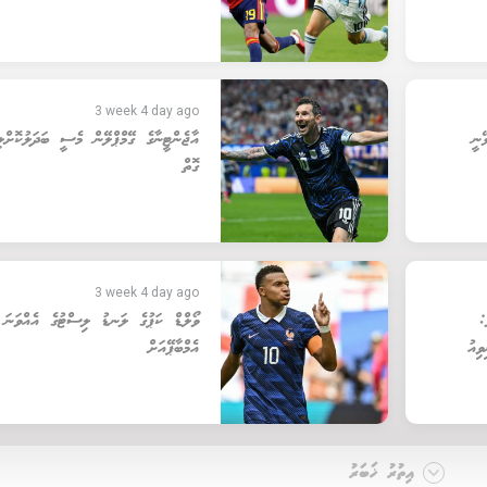
3 week 4 day ago
ނީ
އާޖެންޓީނާގެ ގޭމްޕްލޭން މެސީ ބަދަލުކޮށްލި
ގޮތް
3 week 4 day ago
ލް:
ވޯލްޑް ކަޕުގެ ލަނޑު ލިސްޓުގެ އެއްވަނަ
ިއު
އެމްބާޕޭއަށް
އިތުރު ޚަބަރު