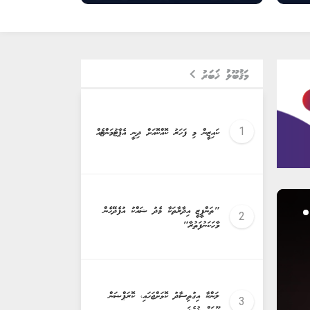
މަޤުބޫލު ޚަބަރު
ކައިޒީން މި ފަހަރު ކޮއްކޮއަށް ދިނީ އެޕާޓުމަންޓެއް
"ތަންފީޒީ އިދާރާތަކާ މެދު ޝައްކު އުފެދޭހެން
ވާހަކަނުފަތުރާ"
ލަންކާ އިގުތިސާދު ކޮޅަށްޖަހައި، ކޮރަޕްޝަން