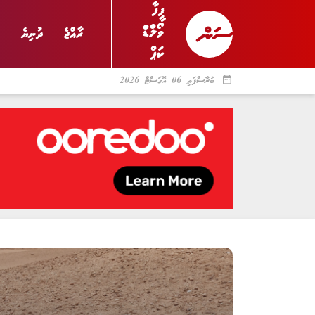
ފީފާ
ވޯލްޑް
ރާއްޖެ
ދުނިޔެ
ކަޕް
2026
date_range
ބުރާސްފަތި 06 އޮގަސްޓް 2026
ރާއްޖެ
ރިޕޯޓް
ދު