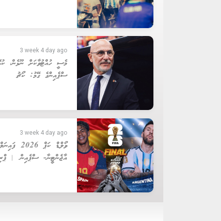
3 week 4 day ago
މެސީ ހުއްޓުވާކަށް ނޫޅެން، ކުޅޭ
ސްޕެއިންގެ ގޭމު: ކޯޗު
3 week 4 day ago
ވޯލްޑް ކަޕް 2026 ފައިނަ
އާޖެންޓީނާ- ސްޕެއިން | ޕްރިވ