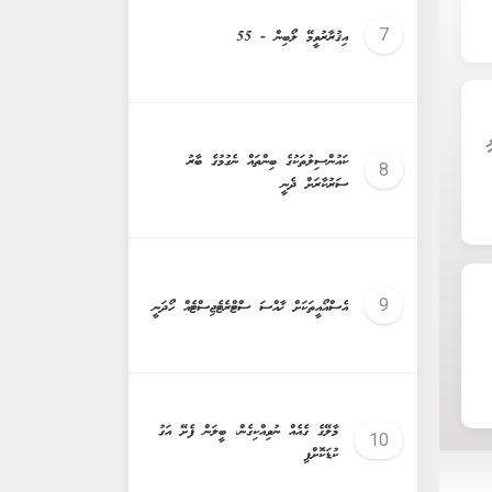
އިޤުރާރުވީމޭ ލޯބިން - 55
ކައުންސިލުތަކުގެ ބިންތައް ނެގުމުގެ ބާރު
ސަރުކާރަށް ދެނީ
އެސްއޯއީތަކަށް ޚާއްސަ ސްޓްރެޓެޖިސްޓެއް ހޯދަނީ
މާލޭގެ ގެއެއް ނުވިއްކިގެން، ބީލަން ފެށޭ އަގު
ކުޑަކޮށްފި