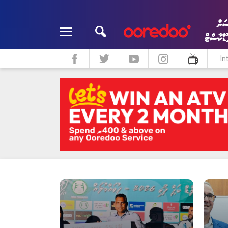
ަން
ޮޑްކާސްޓް
In
ދީން
ކޮލަމް
މަލްޓިމީޑިއާ