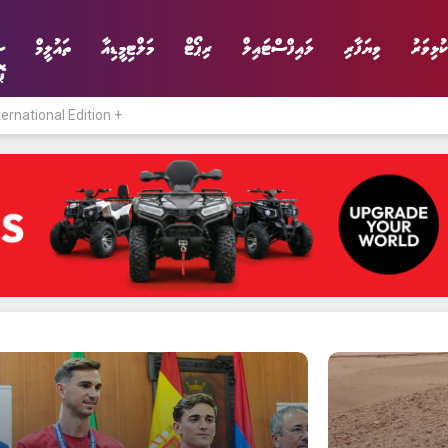
ކުޅިވަރު
ވިޔަފާރި
ލައިފްސްޓައިލް
ރިޕޯޓް
މަލްޓިމީޑިއާ
ތައުލީމް
ސ
ޕ
ternational Edition +
ނިޔެ
ވާހަކަ
ވިޔަފާރި
ލައިފްސްޓައިލް