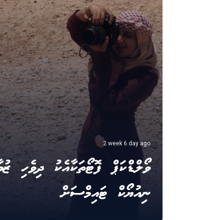
2 week 6 day ago
ވޯލްޑްކަޕް ފޮޓޯތަކާއެކު ދިވެހި ޒުވާ
ނިއުޔޯކް ޓައިމްސަށް