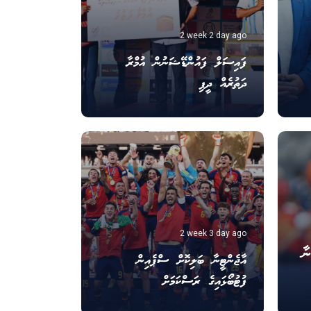
2 week 2 day ago
ފައިސަލް ފައުންޑޭޝަނުން އުމްރާ
ދަތުރެއް ދީފި
2 week 3 day ago
ާ
އާޖެންޓީނާ ބަލިކޮށް ސްޕެއިން
ފުޓުބޯޅައިގެ ރަސްކަމަށް