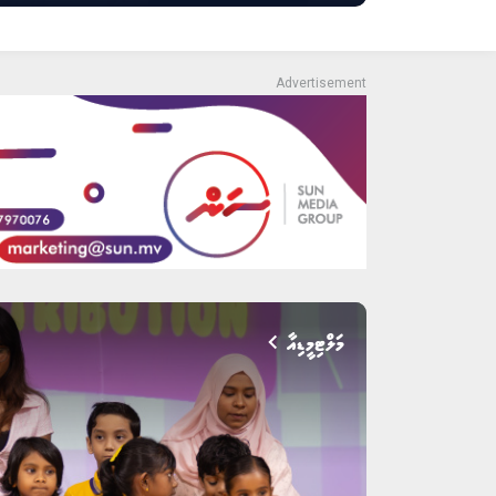
މަލްޓިމީޑިއާ