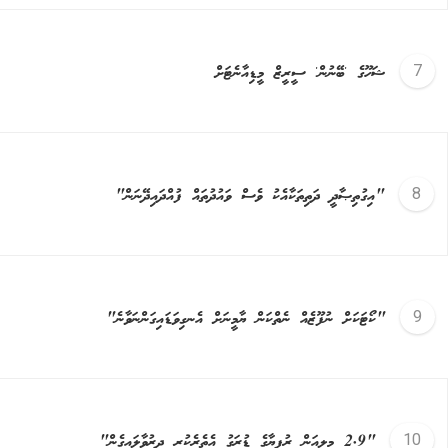
ޝަހޫގެ 'ބޭނުން' ސީރީޒް މީޑިއާނެޓަށް
"އިގުތިޞާދީ ދަތިތަކާއެކު ވެސް ވައުދުތައް ފުއްދައިދޭނަން"
"ކޯޓަކަށް ނުފޫޒެއް ނެތްކަން ޔާމީނަށް އެނގިވަޑައިގަންނަވާނެ"
"2.9 މިލިއަން ރުފިޔާގެ ޑުރަގު އެތެރެކުރީ ދިރުވާލައިގެން"