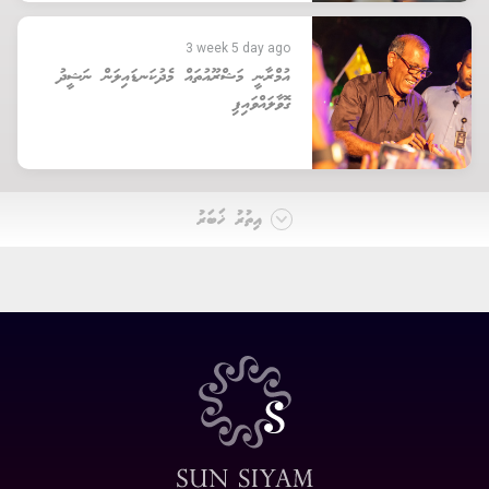
3 week 5 day ago
އުމްރާނީ މަޝްރޫއުތައް މެދުކަނޑައިލަން ނަޝީދު
ގޮވާލައްވައިފި
އިތުރު ޚަބަރު