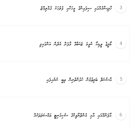
ހާދިސާއެއްގައި ސިފައިންގެ މީހަކާއި ފުލުހަކު ގެއްލިއްޖެ
މޯދީގެ ވީޑިއޯ ނެގީމަ ޒަކަބާގް މާފަށް އެދެން އަންގައިފި
އާސެނަލް ބަލިވުމުން ކުޅުންތެރިން ތިބީ ނުރުހިފައި
އޯޕަންއޭއައި އާއި އެންތްރޯޕިކްގެ ސެކިއުރިޓީ މައްސަލަތަކެއް