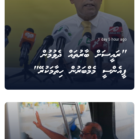
1 day 5 hour ago
"ރައީސަށް ބާރުތައް ދެވުމުން
ޕީއެންސީ މެމްބަރުން ހިތާމަކުރޭ"