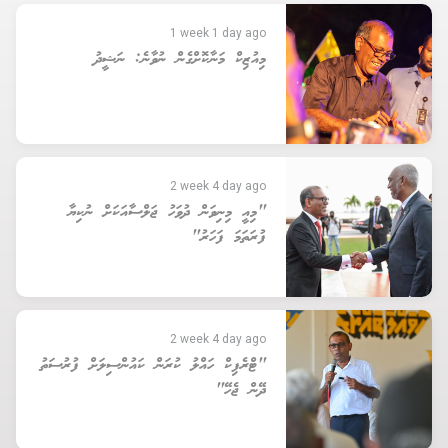
1 week 1 day ago
މިއުޒިކް މަނާކޮށްގެން ނުވާނެ: ނަޝީދު
2 week 4 day ago
"މިއީ މިނިވަން ދުވަހު ޖަލްސާއަކަށް ނުކިޔާ
ފުރަތަމަ ފަހަރު"
2 week 4 day ago
"ޓްރެފިކް ހައްލު ކުރަން ކައުންސިލަށް ފުރުސަތު
ދޭން ޖެހޭ"