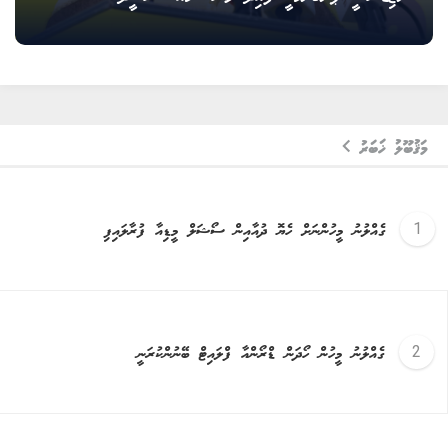
މަޤުބޫލު ޚަބަރު
ގެއްލުނު މީހުންނަށް ހެޔޮ ދުއާއިން ސޯޝަލް މީޑިއާ ފުރާލައިފި
ގެއްލުނު މީހުން ހޯދަން ޑްރޯންއާ ފްލައިޓް ބޭނުންކުރަނީ