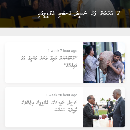
2 އަހަރަށް ފަހު ނަޝީދު އެނބުރި އެމްޑީޕީގައި
1 week 7 hour ago
"އާންމުންނަށް ދަތިވާ ވަރަށް ތަކެތީގެ އަގު
މަތިވެއްޖެ"
1 week 20 hour ago
ނަޝީދު، ރައީސަށް: އެމްޑީޕީން އިޒްރޭލަށް
ތާއީދެއް ނުކުރާނެ