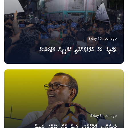
3 day 10 hour ago
ތަކެތީގެ އަގު އުފުލެމުންދާތީ އެމްޑީޕީން މުޒާހަރާއަށް
5 day 3 hour ago
ރެޒިޑެންސީ ޕްރޮގުރާމަކީ ފައިދާ ވާނެ ކަމެއް: ނަޝީދު