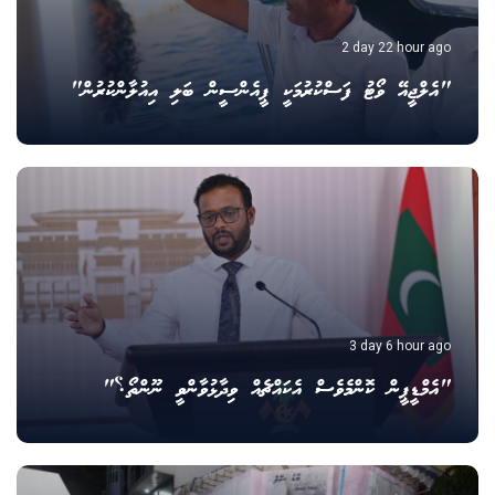
2 day 22 hour ago
"އެލްޖީއޭ ވޯޓު ފަސްކުރުމަކީ ޕީއެންސީން ބަލި އިއުލާންކުރުން"
3 day 6 hour ago
"އެމްޑީޕީން ކޮންމެވެސް އެކައްޗެއް ވިދާޅުވާންވީ ނޫންތޯ؟"