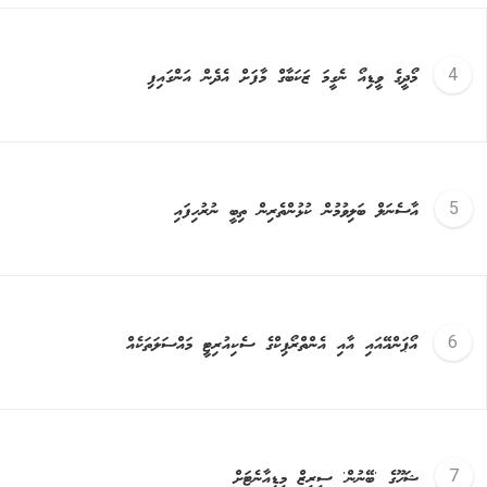
މޯދީގެ ވީޑިއޯ ނެގީމަ ޒަކަބާގް މާފަށް އެދެން އަންގައިފި
އާސެނަލް ބަލިވުމުން ކުޅުންތެރިން ތިބީ ނުރުހިފައި
އޯޕަންއޭއައި އާއި އެންތްރޯޕިކްގެ ސެކިއުރިޓީ މައްސަލަތަކެއް
ޝަހޫގެ 'ބޭނުން' ސީރީޒް މީޑިއާނެޓަށް