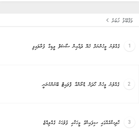
މަޤުބޫލު ޚަބަރު
ގެއްލުނު މީހުންނަށް ހެޔޮ ދުއާއިން ސޯޝަލް މީޑިއާ ފުރާލައިފި
ގެއްލުނު މީހުން ހޯދަން ޑްރޯންއާ ފްލައިޓް ބޭނުންކުރަނީ
ހާދިސާއެއްގައި ސިފައިންގެ މީހަކާއި ފުލުހަކު ގެއްލިއްޖެ