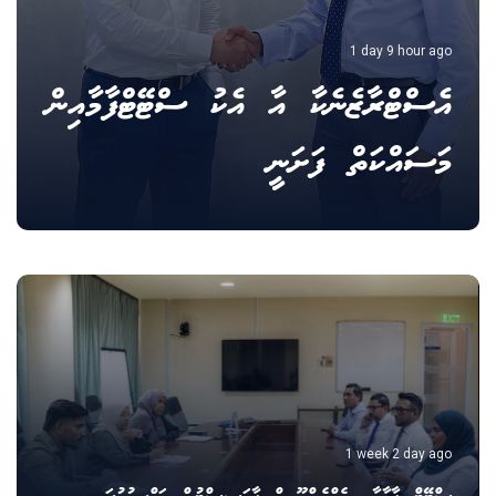
1 day 9 hour ago
އެސްޓްރާޒެނެކާ އާ އެކު ސްޓޭޓްފާމާއިން
މަސައްކަތް ފަށަނީ
1 week 2 day ago