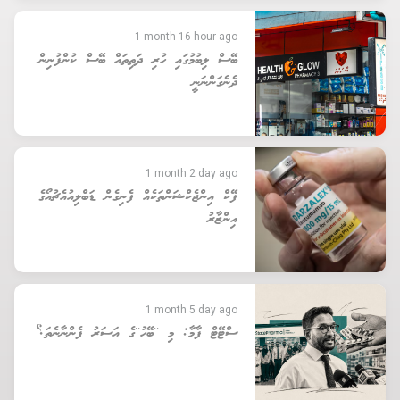
1 month 16 hour ago
ބޭސް ލިބުމުގައި ހުރި ދަތިތައް ބޭސް ކުންފުނިން
ދެނެގަންނަނީ
1 month 2 day ago
ފޭކް އިންޖެކްޝަންތަކެއް ފެނިގެން ޑަބްލިއުއެޗުއޯގެ
އިންޒާރު
1 month 5 day ago
ސްޓޭޓް ފާމާ: މި ''ބޭހު''ގެ އަސަރު ފެންނާނެތަ؟