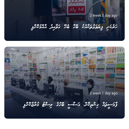
2 week 5 day ago
ހަރުކަށި ފިޔަވަޅުތަކާއެކު ބޭހާ ބެހޭ ގަވާއިދު އާއްމުކޮށްފި
2 week 1 day ago
ފާމަސީތައް ގިންތިކޮށް، އަސާސީ ބޭހުގެ ލިސްޓު މުރާޖާކޮށްފި