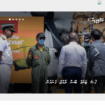
މަލްޓިމީޑިއާ
keyboard_arrow_left
keyboard_arrow_righ
ދަރުމަވަންތަ ހޮސްޕިޓަލްގައި އެސްޓީއޯގެ ބޭސްފިހާރަ ހުޅުވުން