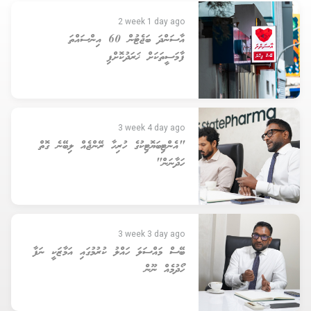
2 week 1 day ago
އާސަންދަ ބަޖެޓުން 60 އިންސައްތަ
ފާމަސީތަކަށް ޚަރަދުކޮށްފި
3 week 4 day ago
"އެންޓިބަޔޮޓިކުގެ ހުރިހާ ރޭންޖެއް ލިބޭނެ ގޮތް
ހަދާނަން"
3 week 3 day ago
ބޭސް މައްސަލަ ހައްލު ކުރުމުގައި އަމާޒަކީ ނަފާ
ހޯދުމެއް ނޫން