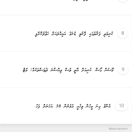
ކުރިމަތި ފަރާތުގައި ފޮރުވި ޑުރަގު އަމިއްލައަށް ހަވާލުކޮށްފި
މޫސުން ގޯސް، ކުރިއަށް އޮތީ ވެސް ވިއްސާރަ ދުވަސްތަކެއް: މެޓް
އެންމެ ގިނަ މީހުން ވިހެއީ އުމުރުން 30 އަހަރަށް ފަހު