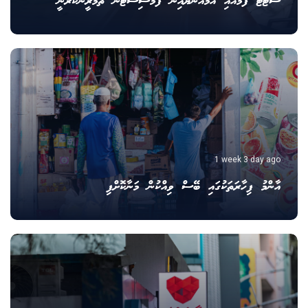
ސްޓޭޓް ފާމާއާއި އެމްއެންޔޫއިން ފާމަސިސްޓުން ތަމްރީނުކުރަނީ
1 week 3 day ago
އާންމު ފިހާރަތަކުގައި ބޭސް ވިއްކުން މަނާކޮށްފި