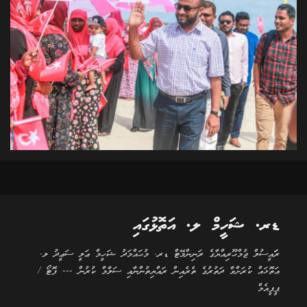
ޑރ. ޝަހީމް ލ. އަތޮޅުގައި
ރަަައީސުލް ޖުމްޙޫރިއްޔާގެ ރަނިންމޭޓް ޑރ. މުޙައްމަދު ޝަހީމް ޢަލީ ސަޢީދު ލ.
އަތޮޅައް ކުރަށްވާ ދަތުރުގެ ތެރެއިން ރައްޔިތުންނާއި ސަލާމް ކުރުން --- ފޮޓޯ /
ޕީޕީއެމް