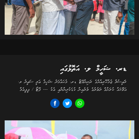
ޑރ. ޝަހީމް ލ. އަތޮޅުގައި
ރަަައީސުލް ޖުމްޙޫރިއްޔާގެ ރަނިންމޭޓް ޑރ. މުޙައްމަދު ޝަހީމް ޢަލީ ސަޢީދު ލ.
އަތޮޅައް ކުރަށްވާ ދަތުރުގެ ތެރެއިން ކުޑަކުދިންނާއި އެކު --- ފޮޓޯ / ޕީޕީއެމް