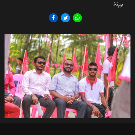
ޕީޕީއެމް