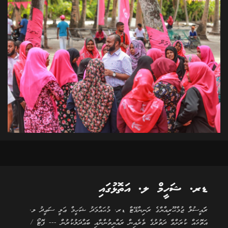
ޑރ. ޝަހީމް ލ. އަތޮޅުގައި
ރަަައީސުލް ޖުމްޙޫރިއްޔާގެ ރަނިންމޭޓް ޑރ. މުޙައްމަދު ޝަހީމް ޢަލީ ސަޢީދު ލ.
އަތޮޅައް ކުރަށްވާ ދަތުރުގެ ތެރެއިން ރައްޔިތުންނާއި ބަައްދަލުކުރުން --- ފޮޓޯ /