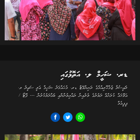
ޑރ. ޝަހީމް ލ. އަތޮޅުގައި
ރަަައީސުލް ޖުމްޙޫރިއްޔާގެ ރަނިންމޭޓް ޑރ. މުޙައްމަދު ޝަހީމް ޢަލީ ސަޢީދު ލ.
އަތޮޅައް ކުރަށްވާ ދަތުރުގެ ތެރެއިން ރައްޔިތުންނާއި ބަައްދަލުކުރުން --- ފޮޓޯ /
ޕީޕީއެމް