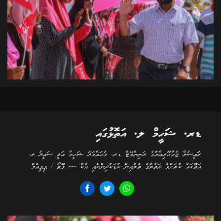
ޑރ. ޝަހީމް ލ. އަތޮޅުގައި
ރަަައީސުލް ޖުމްޙޫރިއްޔާގެ ރަނިންމޭޓް ޑރ. މުޙައްމަދު ޝަހީމް ޢަލީ ސަޢީދު ލ.
އަތޮޅައް ކުރަށްވާ ދަތުރުގެ ތެރެއިން ކުޑަކުދިންނާއި އެކު --- ފޮޓޯ / ޕީޕީއެމް