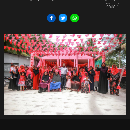
/ ޕީޕީއެމް