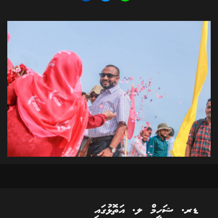
ޑރ. ޝަހީމް ލ. އަތޮޅުގައި