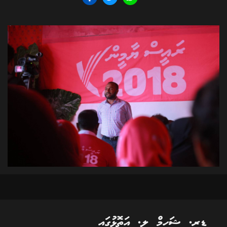
ޑރ. ޝަހީމް ލ. އަތޮޅުގައި