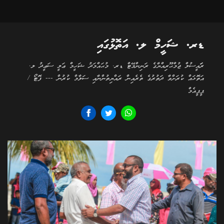
ޑރ. ޝަހީމް ލ. އަތޮޅުގައި
ރަަައީސުލް ޖުމްޙޫރިއްޔާގެ ރަނިންމޭޓް ޑރ. މުޙައްމަދު ޝަހީމް ޢަލީ ސަޢީދު ލ.
އަތޮޅައް ކުރަށްވާ ދަތުރުގެ ތެރެއިން ރައްޔިތުންނާއި ސަލާމް ކުރުން --- ފޮޓޯ /
ޕީޕީއެމް