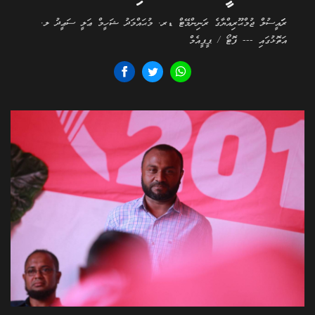
ރަަައީސުލް ޖުމްޙޫރިއްޔާގެ ރަނިންމޭޓް ޑރ. މުޙައްމަދު ޝަހީމް ޢަލީ ސަޢީދު ލ.
އަތޮޅުގައި --- ފޮޓޯ / ޕީޕީއެމް