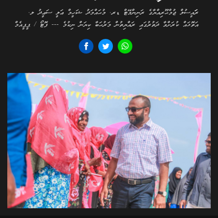
ރަަައީސުލް ޖުމްޙޫރިއްޔާގެ ރަނިންމޭޓް ޑރ. މުޙައްމަދު ޝަހީމް ޢަލީ ސަޢީދު ލ.
އަތޮޅައް ކުރަށްވާ ދަތުރުގައި ރައްޔިތުން މަރުޙަބާ ކިޔަން ނިކުމެ --- ފޮޓޯ / ޕީޕީއެމް