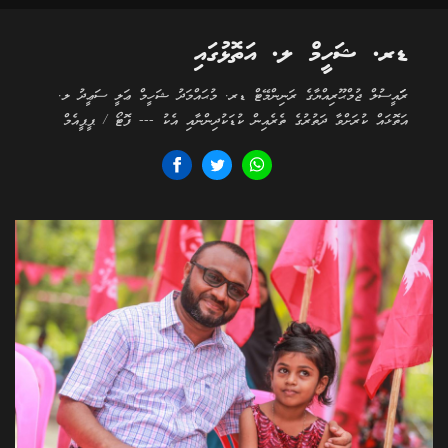
ޑރ. ޝަހީމް ލ. އަތޮޅުގައި
ރަަައީސުލް ޖުމްޙޫރިއްޔާގެ ރަނިންމޭޓް ޑރ. މުޙައްމަދު ޝަހީމް ޢަލީ ސަޢީދު ލ.
އަތޮޅައް ކުރަށްވާ ދަތުރުގެ ތެރެއިން ކުޑަކުދިންނާއި އެކު --- ފޮޓޯ / ޕީޕީއެމް