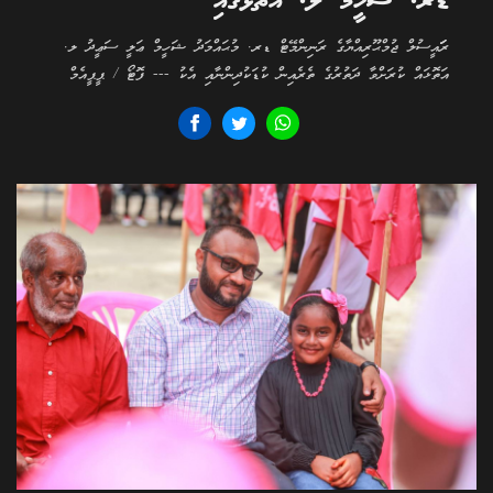
ޑރ. ޝަހީމް ލ. އަތޮޅުގައި
ރަަައީސުލް ޖުމްޙޫރިއްޔާގެ ރަނިންމޭޓް ޑރ. މުޙައްމަދު ޝަހީމް ޢަލީ ސަޢީދު ލ.
އަތޮޅައް ކުރަށްވާ ދަތުރުގެ ތެރެއިން ކުޑަކުދިންނާއި އެކު --- ފޮޓޯ / ޕީޕީއެމް