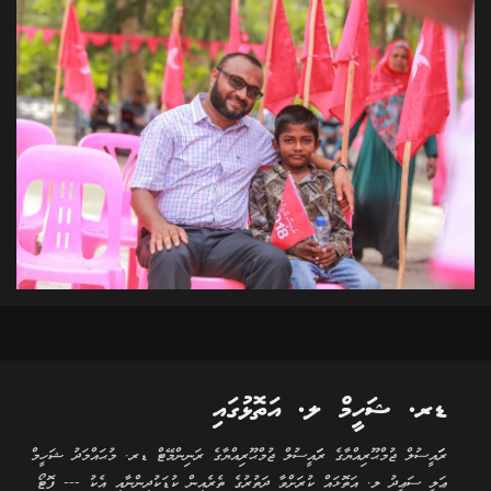
ޑރ. ޝަހީމް ލ. އަތޮޅުގައި
ރަަައީސުލް ޖުމްޙޫރިއްޔާގެ ރަަައީސުލް ޖުމްޙޫރިއްޔާގެ ރަނިންމޭޓް ޑރ. މުޙައްމަދު ޝަހީމް
ޢަލީ ސަޢީދު ލ. އަތޮޅައް ކުރަށްވާ ދަތުރުގެ ތެރެއިން ކުޑަކުދިންނާއި އެކު --- ފޮޓޯ