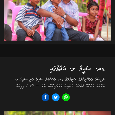
ޑރ. ޝަހީމް ލ. އަތޮޅުގައި
ރަަައީސުލް ޖުމްޙޫރިއްޔާގެ ރަނިންމޭޓް ޑރ. މުޙައްމަދު ޝަހީމް ޢަލީ ސަޢީދު ލ.
އަތޮޅައް ކުރަށްވާ ދަތުރުގެ ތެރެއިން ކުޑަކުދިންނާއި އެކު --- ފޮޓޯ / ޕީޕީއެމް