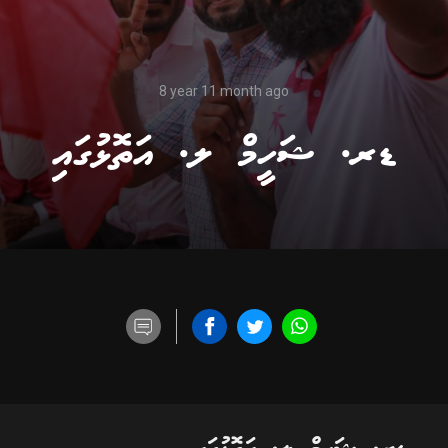
8 year 11 month ago
ޑރ. ޝަހީމް ލ. އަތޮޅުގައި