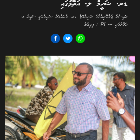
ޑރ. ޝަހީމް ލ. އަތޮޅުގައި
ރަަައީސުލް ޖުމްޙޫރިއްޔާގެ ރަނިންމޭޓް ޑރ. މުޙައްމަދު ޝަހީމްޢަލީ ސަޢީދު ލ.
އަތޮޅުގައި --- ފޮޓޯ / ޕީޕީއެމް