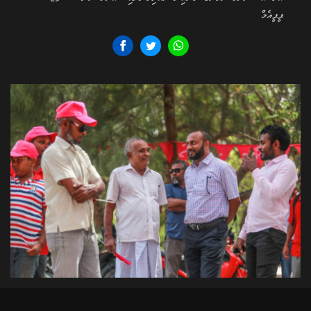
ޕީޕީއެމް