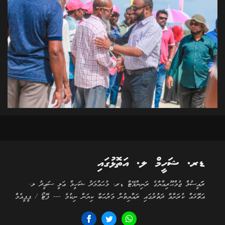
ޑރ. ޝަހީމް ލ. އަތޮޅުގައި
ރަަައީސުލް ޖުމްޙޫރިއްޔާގެ ރަނިންމޭޓް ޑރ. މުޙައްމަދު ޝަހީމް ޢަލީ ސަޢީދު ލ.
އަތޮޅައް ކުރަށްވާ ދަތުރުގައި ރައްޔިތުން މަރުޙަބާ ކިޔަން ނިކުމެ --- ފޮޓޯ / ޕީޕީއެމް