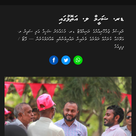
ޑރ. ޝަހީމް ލ. އަތޮޅުގައި
ރަަައީސުލް ޖުމްޙޫރިއްޔާގެ ރަނިންމޭޓް ޑރ. މުޙައްމަދު ޝަހީމް ޢަލީ ސަޢީދު ލ.
އަތޮޅައް ކުރަށްވާ ދަތުރުގެ ތެރެއިން ރައްޔިތުންނާއި ބަައްދަލުކުރުން --- ފޮޓޯ /
ޕީޕީއެމް