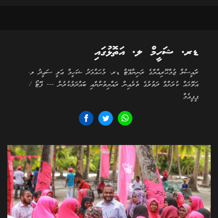
ޑރ. ޝަހީމް ލ. އަތޮޅުގައި
ރަަައީސުލް ޖުމްޙޫރިއްޔާގެ ރަނިންމޭޓް ޑރ. މުޙައްމަދު ޝަހީމް ޢަލީ ސަޢީދު ލ.
އަތޮޅައް ކުރަށްވާ ދަތުރުގެ ތެރެއިން ރައްޔިތުންނާއި ބަައްދަލުކުރުން --- ފޮޓޯ /
ޕީޕީއެމް