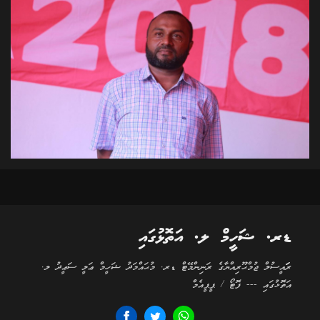
ޑރ. ޝަހީމް ލ. އަތޮޅުގައި
ރަަައީސުލް ޖުމްޙޫރިއްޔާގެ ރަނިންމޭޓް ޑރ. މުޙައްމަދު ޝަހީމް ޢަލީ ސަޢީދު ލ.
އަތޮޅުގައި --- ފޮޓޯ / ޕީޕީއެމް