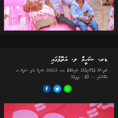
ޑރ. ޝަހީމް ލ. އަތޮޅުގައި
ރަަައީސުލް ޖުމްޙޫރިއްޔާގެ ރަނިންމޭޓް ޑރ. މުޙައްމަދު ޝަހީމް ޢަލީ ސަޢީދު ލ.
އަތޮޅުގައި --- ފޮޓޯ / ޕީޕީއެމް