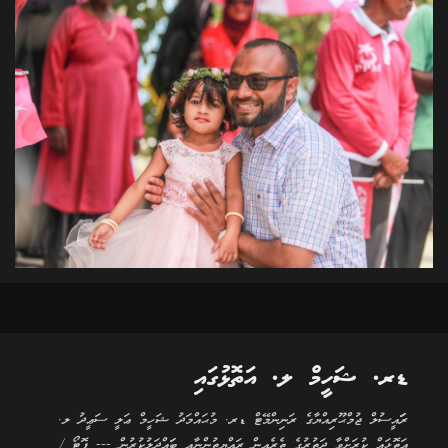
ޑރ. ޝަހީމް ލ. އަތޮޅުގައި
ރަަައީސުލް ޖުމްޙޫރިއްޔާގެ ރަނިންމޭޓް ޑރ. މުޙައްމަދު ޝަހީމް ޢަލީ ސަޢީދު ލ.
އަތޮޅައް ކުރަށްވާ ދަތުރުގެ ތެރެއިން ރައްޔިތުންނާއި ބަައްދަލުކުރުން --- ފޮޓޯ /