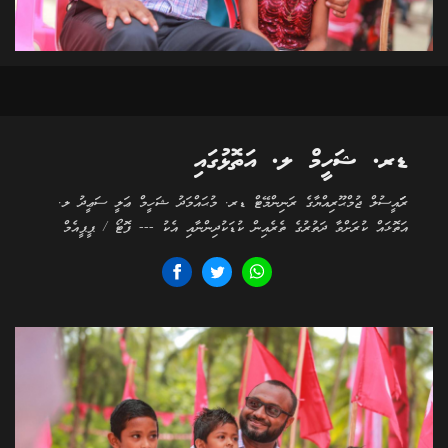
ޑރ. ޝަހީމް ލ. އަތޮޅުގައި
ރަަައީސުލް ޖުމްޙޫރިއްޔާގެ ރަނިންމޭޓް ޑރ. މުޙައްމަދު ޝަހީމް ޢަލީ ސަޢީދު ލ.
އަތޮޅައް ކުރަށްވާ ދަތުރުގެ ތެރެއިން ކުޑަކުދިންނާއި އެކު --- ފޮޓޯ / ޕީޕީއެމް