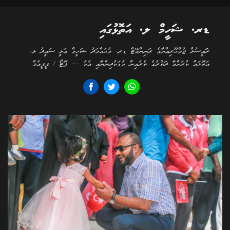
ޑރ. ޝަހީމް ލ. އަތޮޅުގައި
ރަަައީސުލް ޖުމްޙޫރިއްޔާގެ ރަނިންމޭޓް ޑރ. މުޙައްމަދު ޝަހީމް ޢަލީ ސަޢީދު ލ.
އަތޮޅައް ކުރަށްވާ ދަތުރުގެ ތެރެއިން ކުޑަކުދިންނާއި އެކު --- ފޮޓޯ / ޕީޕީއެމް