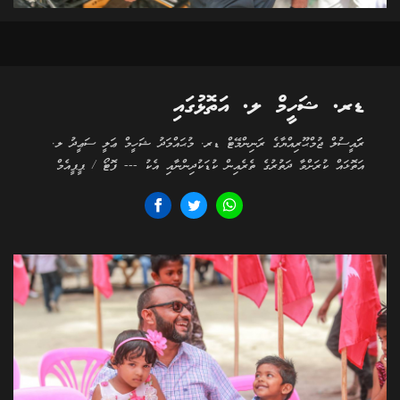
ޑރ. ޝަހީމް ލ. އަތޮޅުގައި
ރަަައީސުލް ޖުމްޙޫރިއްޔާގެ ރަނިންމޭޓް ޑރ. މުޙައްމަދު ޝަހީމް ޢަލީ ސަޢީދު ލ.
އަތޮޅައް ކުރަށްވާ ދަތުރުގެ ތެރެއިން ކުޑަކުދިންނާއި އެކު --- ފޮޓޯ / ޕީޕީއެމް