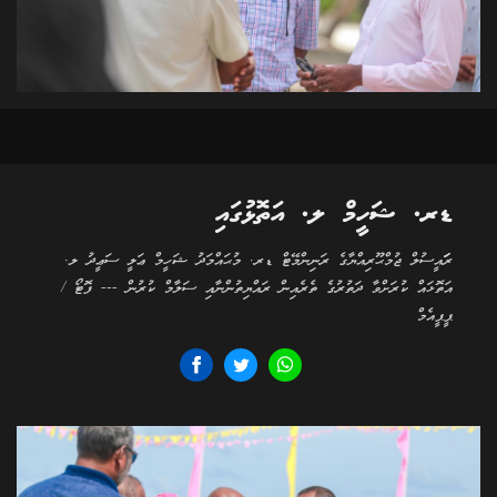
ޑރ. ޝަހީމް ލ. އަތޮޅުގައި
ރަަައީސުލް ޖުމްޙޫރިއްޔާގެ ރަނިންމޭޓް ޑރ. މުޙައްމަދު ޝަހީމް ޢަލީ ސަޢީދު ލ.
އަތޮޅައް ކުރަށްވާ ދަތުރުގެ ތެރެއިން ރައްޔިތުންނާއި ސަލާމް ކުރުން --- ފޮޓޯ /
ޕީޕީއެމް