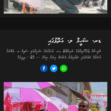
ޑރ. ޝަހީމް ލ. އަތޮޅުގައި
ރަަައީސުލް ޖުމްޙޫރިއްޔާގެ ރަނިންމޭޓް ޑރ. މުޙައްމަދު ޝަހީމްޢަލީ ސަޢީދު ލ. އަތޮޅައް
ކުރަށްވާ ދަތުރުގައި ރައްޔިތުން މަރުޙަބާ ކިޔަން ނިކުމެ --- ފޮޓޯ / ޕީޕީއެމް