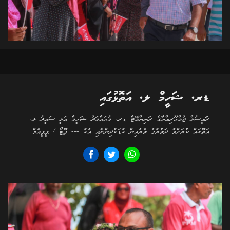
ޑރ. ޝަހީމް ލ. އަތޮޅުގައި
ރަަައީސުލް ޖުމްޙޫރިއްޔާގެ ރަނިންމޭޓް ޑރ. މުޙައްމަދު ޝަހީމް ޢަލީ ސަޢީދު ލ.
އަތޮޅައް ކުރަށްވާ ދަތުރުގެ ތެރެއިން ކުޑަކުދިންނާއި އެކު --- ފޮޓޯ / ޕީޕީއެމް