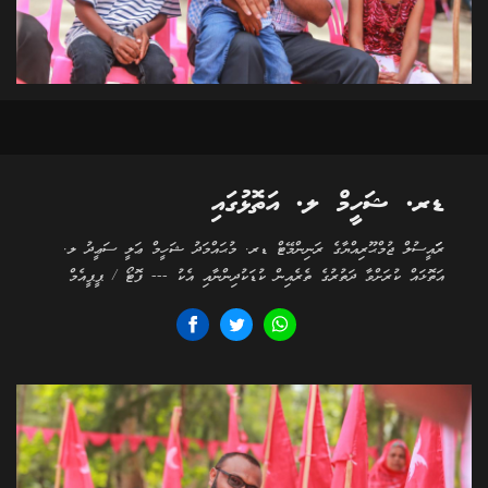
ޑރ. ޝަހީމް ލ. އަތޮޅުގައި
ރަަައީސުލް ޖުމްޙޫރިއްޔާގެ ރަނިންމޭޓް ޑރ. މުޙައްމަދު ޝަހީމް ޢަލީ ސަޢީދު ލ.
އަތޮޅައް ކުރަށްވާ ދަތުރުގެ ތެރެއިން ކުޑަކުދިންނާއި އެކު --- ފޮޓޯ / ޕީޕީއެމް