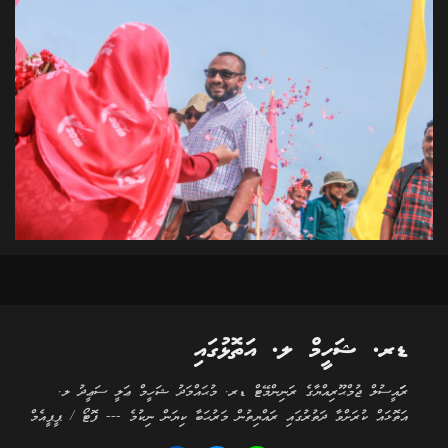
ޑރ. ޝަހީމް ލ. އަތޮޅުގައި
ރަަައީސުލް ޖުމްޙޫރިއްޔާގެ ރަނިންމޭޓް ޑރ. މުޙައްމަދު ޝަހީމް ޢަލީ ސަޢީދު ލ.
އަތޮޅައް ކުރަށްވާ ދަތުރުގައި ރައްޔިތުން މަރުޙަބާ ކިޔަން ނިކުމެ --- ފޮޓޯ / ޕީޕީއެމް