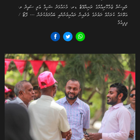
ރަަައީސުލް ޖުމްޙޫރިއްޔާގެ ރަނިންމޭޓް ޑރ. މުޙައްމަދު ޝަހީމް ޢަލީ ސަޢީދު ލ.
އަތޮޅައް ކުރަށްވާ ދަތުރުގެ ތެރެއިން ރައްޔިތުންނާއި ބަައްދަލުކުރުން --- ފޮޓޯ /
ޕީޕީއެމް