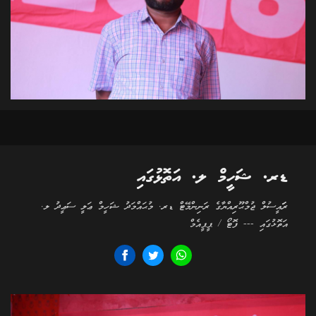
ޑރ. ޝަހީމް ލ. އަތޮޅުގައި
ރަަައީސުލް ޖުމްޙޫރިއްޔާގެ ރަނިންމޭޓް ޑރ. މުޙައްމަދު ޝަހީމް ޢަލީ ސަޢީދު ލ.
އަތޮޅުގައި --- ފޮޓޯ / ޕީޕީއެމް