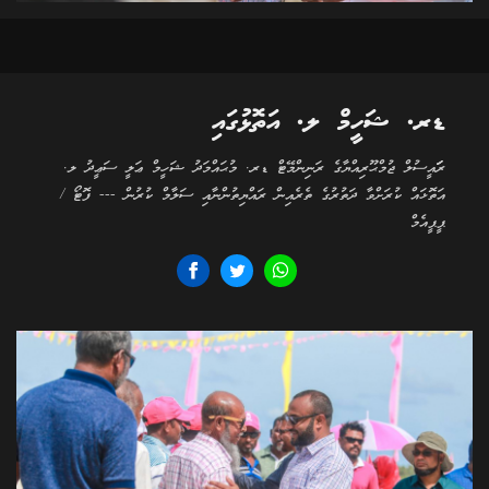
ޑރ. ޝަހީމް ލ. އަތޮޅުގައި
ރަަައީސުލް ޖުމްޙޫރިއްޔާގެ ރަނިންމޭޓް ޑރ. މުޙައްމަދު ޝަހީމް ޢަލީ ސަޢީދު ލ.
އަތޮޅައް ކުރަށްވާ ދަތުރުގެ ތެރެއިން ރައްޔިތުންނާއި ސަލާމް ކުރުން --- ފޮޓޯ /
ޕީޕީއެމް