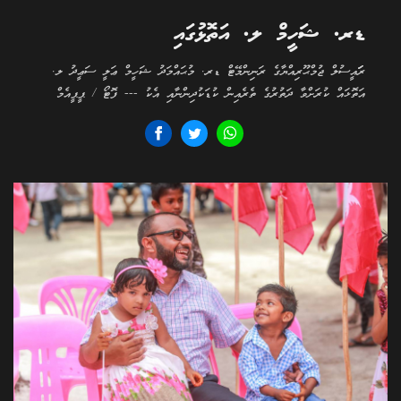
ޑރ. ޝަހީމް ލ. އަތޮޅުގައި
ރަަައީސުލް ޖުމްޙޫރިއްޔާގެ ރަނިންމޭޓް ޑރ. މުޙައްމަދު ޝަހީމް ޢަލީ ސަޢީދު ލ.
އަތޮޅައް ކުރަށްވާ ދަތުރުގެ ތެރެއިން ކުޑަކުދިންނާއި އެކު --- ފޮޓޯ / ޕީޕީއެމް