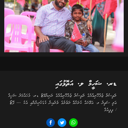
ޑރ. ޝަހީމް ލ. އަތޮޅުގައި
ރަަައީސުލް ޖުމްޙޫރިއްޔާގެ ރަަައީސުލް ޖުމްޙޫރިއްޔާގެ ރަނިންމޭޓް ޑރ. މުޙައްމަދު ޝަހީމް
ޢަލީ ސަޢީދު ލ. އަތޮޅައް ކުރަށްވާ ދަތުރުގެ ތެރެއިން ކުޑަކުދިންނާއި އެކު --- ފޮޓޯ
/ ޕީޕީއެމް