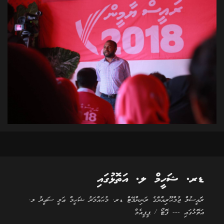
ޑރ. ޝަހީމް ލ. އަތޮޅުގައި
ރަަައީސުލް ޖުމްޙޫރިއްޔާގެ ރަނިންމޭޓް ޑރ. މުޙައްމަދު ޝަހީމް ޢަލީ ސަޢީދު ލ.
އަތޮޅުގައި --- ފޮޓޯ / ޕީޕީއެމް