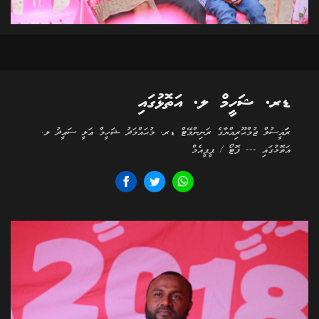
ޑރ. ޝަހީމް ލ. އަތޮޅުގައި
ރަަައީސުލް ޖުމްޙޫރިއްޔާގެ ރަނިންމޭޓް ޑރ. މުޙައްމަދު ޝަހީމް ޢަލީ ސަޢީދު ލ.
އަތޮޅުގައި --- ފޮޓޯ / ޕީޕީއެމް