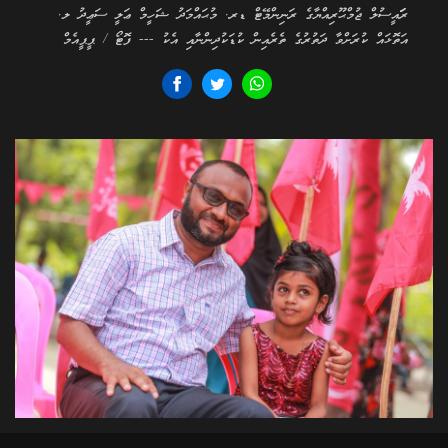
ރަަައީސުލް ޖުމްޙޫރިއްޔާގެ ރަނިންމޭޓް ޑރ. މުޙައްމަދު ޝަހީމް ޢަލީ ސަޢީދު ލ.
އަތޮޅައް ކުރަށްވާ ދަތުރުގެ ތެރެއިން ކުޑަކުދިންނާއި އެކު --- ފޮޓޯ / ޕީޕީއެމް