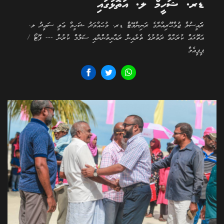
ޑރ. ޝަހީމް ލ. އަތޮޅުގައި
ރަަައީސުލް ޖުމްޙޫރިއްޔާގެ ރަނިންމޭޓް ޑރ. މުޙައްމަދު ޝަހީމް ޢަލީ ސަޢީދު ލ.
އަތޮޅައް ކުރަށްވާ ދަތުރުގެ ތެރެއިން ރައްޔިތުންނާއި ސަލާމް ކުރުން --- ފޮޓޯ /
ޕީޕީއެމް