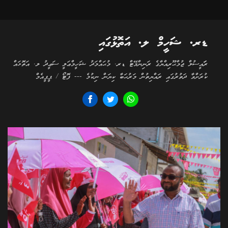
ޑރ. ޝަހީމް ލ. އަތޮޅުގައި
ރަަައީސުލް ޖުމްޙޫރިއްޔާގެ ރަނިންމޭޓް ޑރ. މުޙައްމަދު ޝަހީމްޢަލީ ސަޢީދު ލ. އަތޮޅައް
ކުރަށްވާ ދަތުރުގައި ރައްޔިތުން މަރުޙަބާ ކިޔަން ނިކުމެ --- ފޮޓޯ / ޕީޕީއެމް