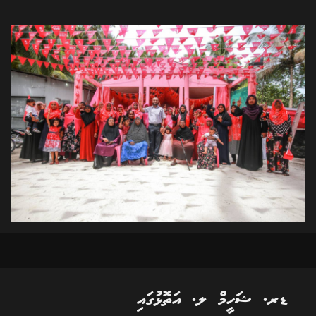
ޑރ. ޝަހީމް ލ. އަތޮޅުގައި