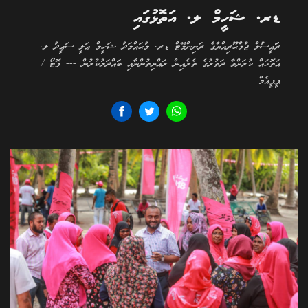
ޑރ. ޝަހީމް ލ. އަތޮޅުގައި
ރަަައީސުލް ޖުމްޙޫރިއްޔާގެ ރަނިންމޭޓް ޑރ. މުޙައްމަދު ޝަހީމް ޢަލީ ސަޢީދު ލ.
އަތޮޅައް ކުރަށްވާ ދަތުރުގެ ތެރެއިން ރައްޔިތުންނާއި ބަައްދަލުކުރުން --- ފޮޓޯ /
ޕީޕީއެމް