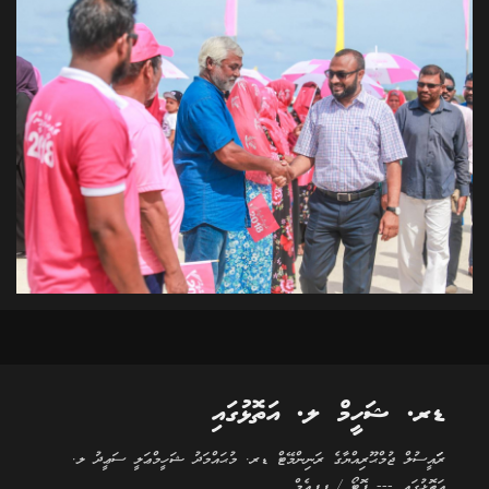
ޑރ. ޝަހީމް ލ. އަތޮޅުގައި
ރަަައީސުލް ޖުމްޙޫރިއްޔާގެ ރަނިންމޭޓް ޑރ. މުޙައްމަދު ޝަހީމްޢަލީ ސަޢީދު ލ.
އަތޮޅުގައި --- ފޮޓޯ / ޕީޕީއެމް