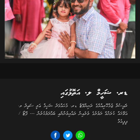
ޑރ. ޝަހީމް ލ. އަތޮޅުގައި
ރަަައީސުލް ޖުމްޙޫރިއްޔާގެ ރަނިންމޭޓް ޑރ. މުޙައްމަދު ޝަހީމް ޢަލީ ސަޢީދު ލ.
އަތޮޅައް ކުރަށްވާ ދަތުރުގެ ތެރެއިން ރައްޔިތުންނާއި ބަައްދަލުކުރުން --- ފޮޓޯ /
ޕީޕީއެމް