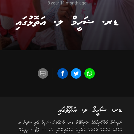
8 year 11 month ago
ޑރ. ޝަހީމް ލ. އަތޮޅުގައި
ޑރ. ޝަހީމް ލ. އަތޮޅުގައި
ރަަައީސުލް ޖުމްޙޫރިއްޔާގެ ރަނިންމޭޓް ޑރ. މުޙައްމަދު ޝަހީމް ޢަލީ ސަޢީދު ލ.
އަތޮޅައް ކުރަށްވާ ދަތުރުގެ ތެރެއިން ކުޑަކުދިންނާއި އެކު --- ފޮޓޯ / ޕީޕީއެމް