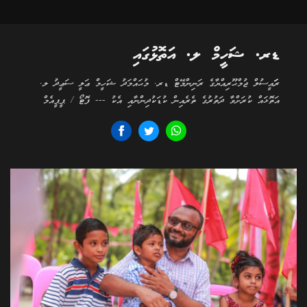
ޑރ. ޝަހީމް ލ. އަތޮޅުގައި
ރަަައީސުލް ޖުމްޙޫރިއްޔާގެ ރަނިންމޭޓް ޑރ. މުޙައްމަދު ޝަހީމް ޢަލީ ސަޢީދު ލ.
އަތޮޅައް ކުރަށްވާ ދަތުރުގެ ތެރެއިން ކުޑަކުދިންނާއި އެކު --- ފޮޓޯ / ޕީޕީއެމް