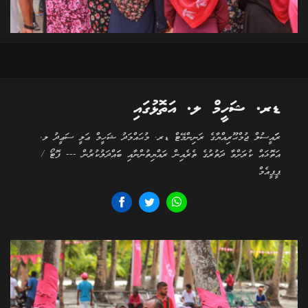
ޑރ. ޝަހީމް ލ. އަތޮޅުގައި
ރަަައީސުލް ޖުމްޙޫރިއްޔާގެ ރަނިންމޭޓް ޑރ. މުޙައްމަދު ޝަހީމް ޢަލީ ސަޢީދު ލ.
އަތޮޅައް ކުރަށްވާ ދަތުރުގެ ތެރެއިން ރައްޔިތުންނާއި ބަައްދަލުކުރުން --- ފޮޓޯ /
ޕީޕީއެމް