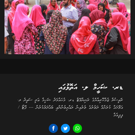
ޑރ. ޝަހީމް ލ. އަތޮޅުގައި
ރަަައީސުލް ޖުމްޙޫރިއްޔާގެ ރަނިންމޭޓް ޑރ. މުޙައްމަދު ޝަހީމް ޢަލީ ސަޢީދު ލ.
އަތޮޅައް ކުރަށްވާ ދަތުރުގެ ތެރެއިން ރައްޔިތުންނާއި ބަައްދަލުކުރުން --- ފޮޓޯ /
ޕީޕީއެމް