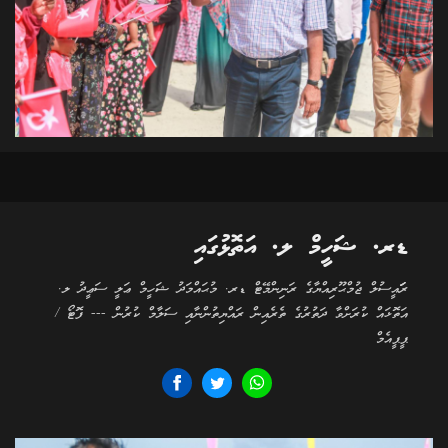
ޑރ. ޝަހީމް ލ. އަތޮޅުގައި
ރަަައީސުލް ޖުމްޙޫރިއްޔާގެ ރަނިންމޭޓް ޑރ. މުޙައްމަދު ޝަހީމް ޢަލީ ސަޢީދު ލ.
އަތޮޅައް ކުރަށްވާ ދަތުރުގެ ތެރެއިން ރައްޔިތުންނާއި ސަލާމް ކުރުން --- ފޮޓޯ /
ޕީޕީއެމް