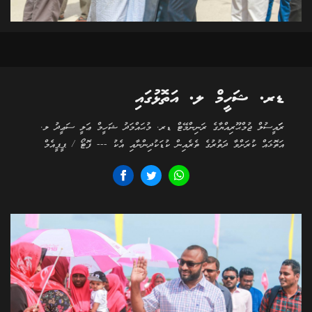
ޑރ. ޝަހީމް ލ. އަތޮޅުގައި
ރަަައީސުލް ޖުމްޙޫރިއްޔާގެ ރަނިންމޭޓް ޑރ. މުޙައްމަދު ޝަހީމް ޢަލީ ސަޢީދު ލ.
އަތޮޅައް ކުރަށްވާ ދަތުރުގެ ތެރެއިން ކުޑަކުދިންނާއި އެކު --- ފޮޓޯ / ޕީޕީއެމް