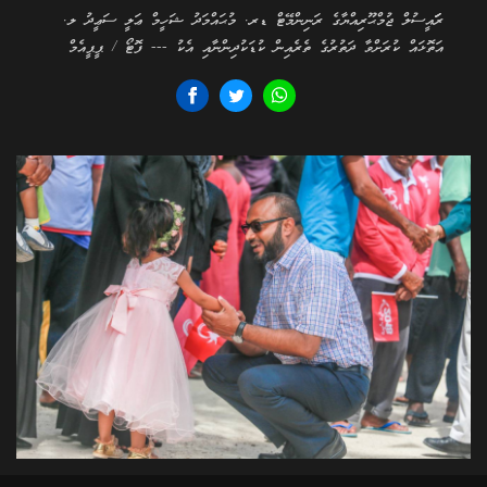
ރަަައީސުލް ޖުމްޙޫރިއްޔާގެ ރަނިންމޭޓް ޑރ. މުޙައްމަދު ޝަހީމް ޢަލީ ސަޢީދު ލ.
އަތޮޅައް ކުރަށްވާ ދަތުރުގެ ތެރެއިން ކުޑަކުދިންނާއި އެކު --- ފޮޓޯ / ޕީޕީއެމް