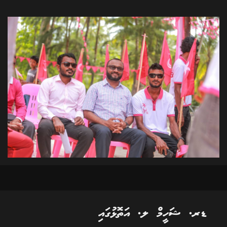
ޑރ. ޝަހީމް ލ. އަތޮޅުގައި