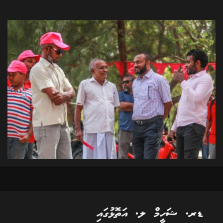
ޑރ. ޝަހީމް ލ. އަތޮޅުގައި