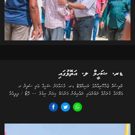
ޑރ. ޝަހީމް ލ. އަތޮޅުގައި
ރަަައީސުލް ޖުމްޙޫރިއްޔާގެ ރަނިންމޭޓް ޑރ. މުޙައްމަދު ޝަހީމް ޢަލީ ސަޢީދު ލ.
އަތޮޅައް ކުރަށްވާ ދަތުރުގައި ރައްޔިތުން މަރުޙަބާ ކިޔަން ނިކުމެ --- ފޮޓޯ / ޕީޕީއެމް