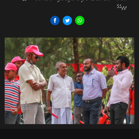
ޕީޕީއެމް