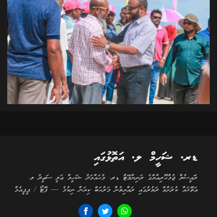
ޑރ. ޝަހީމް ލ. އަތޮޅުގައި
ރަަައީސުލް ޖުމްޙޫރިއްޔާގެ ރަނިންމޭޓް ޑރ. މުޙައްމަދު ޝަހީމް ޢަލީ ސަޢީދު ލ.
އަތޮޅައް ކުރަށްވާ ދަތުރުގައި ރައްޔިތުން މަރުޙަބާ ކިޔަން ނިކުމެ --- ފޮޓޯ / ޕީޕީއެމް