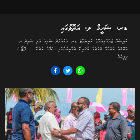
ޑރ. ޝަހީމް ލ. އަތޮޅުގައި
ރަަައީސުލް ޖުމްޙޫރިއްޔާގެ ރަނިންމޭޓް ޑރ. މުޙައްމަދު ޝަހީމް ޢަލީ ސަޢީދު ލ.
އަތޮޅައް ކުރަށްވާ ދަތުރުގެ ތެރެއިން ރައްޔިތުންނާއި ސަލާމް ކުރުން --- ފޮޓޯ /
ޕީޕީއެމް