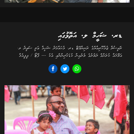
ޑރ. ޝަހީމް ލ. އަތޮޅުގައި
ރަަައީސުލް ޖުމްޙޫރިއްޔާގެ ރަނިންމޭޓް ޑރ. މުޙައްމަދު ޝަހީމް ޢަލީ ސަޢީދު ލ.
އަތޮޅައް ކުރަށްވާ ދަތުރުގެ ތެރެއިން ކުޑަކުދިންނާއި އެކު --- ފޮޓޯ / ޕީޕީއެމް