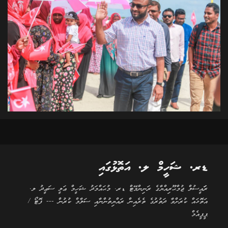
ޑރ. ޝަހީމް ލ. އަތޮޅުގައި
ރަަައީސުލް ޖުމްޙޫރިއްޔާގެ ރަނިންމޭޓް ޑރ. މުޙައްމަދު ޝަހީމް ޢަލީ ސަޢީދު ލ.
އަތޮޅައް ކުރަށްވާ ދަތުރުގެ ތެރެއިން ރައްޔިތުންނާއި ސަލާމް ކުރުން --- ފޮޓޯ /
ޕީޕީއެމް