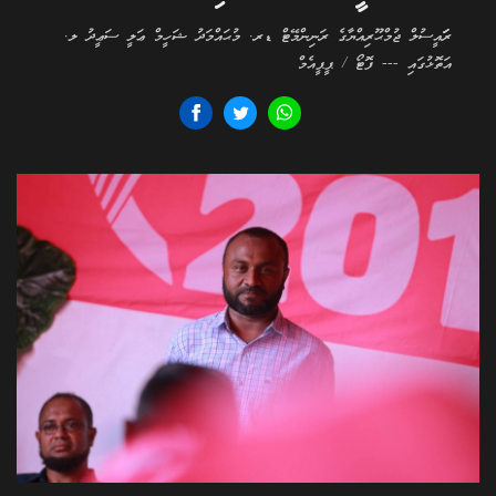
ރަަައީސުލް ޖުމްޙޫރިއްޔާގެ ރަނިންމޭޓް ޑރ. މުޙައްމަދު ޝަހީމް ޢަލީ ސަޢީދު ލ.
އަތޮޅުގައި --- ފޮޓޯ / ޕީޕީއެމް