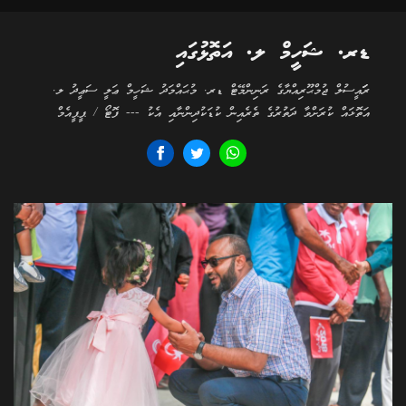
ޑރ. ޝަހީމް ލ. އަތޮޅުގައި
ރަަައީސުލް ޖުމްޙޫރިއްޔާގެ ރަނިންމޭޓް ޑރ. މުޙައްމަދު ޝަހީމް ޢަލީ ސަޢީދު ލ.
އަތޮޅައް ކުރަށްވާ ދަތުރުގެ ތެރެއިން ކުޑަކުދިންނާއި އެކު --- ފޮޓޯ / ޕީޕީއެމް