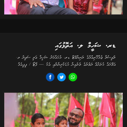
ޑރ. ޝަހީމް ލ. އަތޮޅުގައި
ރަަައީސުލް ޖުމްޙޫރިއްޔާގެ ރަނިންމޭޓް ޑރ. މުޙައްމަދު ޝަހީމް ޢަލީ ސަޢީދު ލ.
އަތޮޅައް ކުރަށްވާ ދަތުރުގެ ތެރެއިން ކުޑަކުދިންނާއި އެކު --- ފޮޓޯ / ޕީޕީއެމް