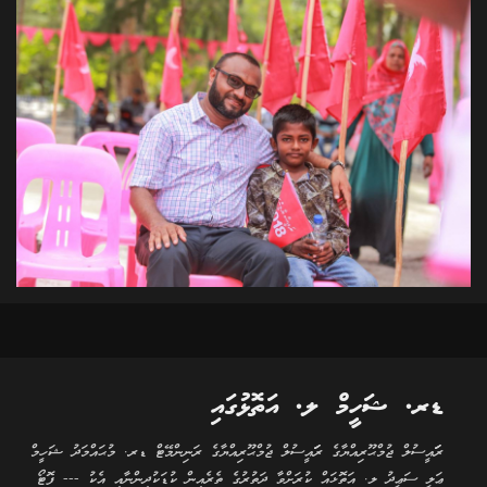
ޑރ. ޝަހީމް ލ. އަތޮޅުގައި
ރަަައީސުލް ޖުމްޙޫރިއްޔާގެ ރަަައީސުލް ޖުމްޙޫރިއްޔާގެ ރަނިންމޭޓް ޑރ. މުޙައްމަދު ޝަހީމް
ޢަލީ ސަޢީދު ލ. އަތޮޅައް ކުރަށްވާ ދަތުރުގެ ތެރެއިން ކުޑަކުދިންނާއި އެކު --- ފޮޓޯ