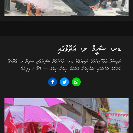
ޑރ. ޝަހީމް ލ. އަތޮޅުގައި
ރަަައީސުލް ޖުމްޙޫރިއްޔާގެ ރަނިންމޭޓް ޑރ. މުޙައްމަދު ޝަހީމްޢަލީ ސަޢީދު ލ. އަތޮޅައް
ކުރަށްވާ ދަތުރުގައި ރައްޔިތުން މަރުޙަބާ ކިޔަން ނިކުމެ --- ފޮޓޯ / ޕީޕީއެމް