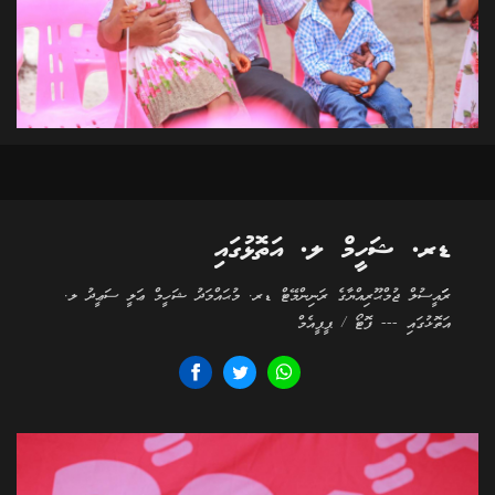
ޑރ. ޝަހީމް ލ. އަތޮޅުގައި
ރަަައީސުލް ޖުމްޙޫރިއްޔާގެ ރަނިންމޭޓް ޑރ. މުޙައްމަދު ޝަހީމް ޢަލީ ސަޢީދު ލ.
އަތޮޅުގައި --- ފޮޓޯ / ޕީޕީއެމް