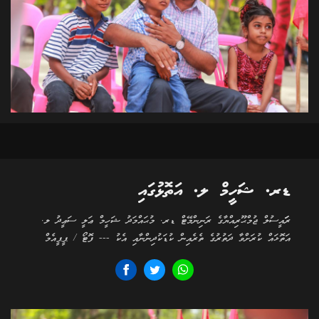
ޑރ. ޝަހީމް ލ. އަތޮޅުގައި
ރަަައީސުލް ޖުމްޙޫރިއްޔާގެ ރަނިންމޭޓް ޑރ. މުޙައްމަދު ޝަހީމް ޢަލީ ސަޢީދު ލ.
އަތޮޅައް ކުރަށްވާ ދަތުރުގެ ތެރެއިން ކުޑަކުދިންނާއި އެކު --- ފޮޓޯ / ޕީޕީއެމް