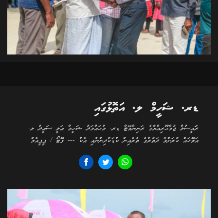
ޑރ. ޝަހީމް ލ. އަތޮޅުގައި
ރަަައީސުލް ޖުމްޙޫރިއްޔާގެ ރަނިންމޭޓް ޑރ. މުޙައްމަދު ޝަހީމް ޢަލީ ސަޢީދު ލ.
އަތޮޅައް ކުރަށްވާ ދަތުރުގެ ތެރެއިން ކުޑަކުދިންނާއި އެކު --- ފޮޓޯ / ޕީޕީއެމް