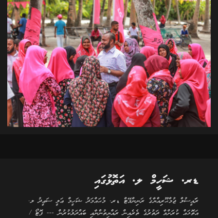
ޑރ. ޝަހީމް ލ. އަތޮޅުގައި
ރަަައީސުލް ޖުމްޙޫރިއްޔާގެ ރަނިންމޭޓް ޑރ. މުޙައްމަދު ޝަހީމް ޢަލީ ސަޢީދު ލ.
އަތޮޅައް ކުރަށްވާ ދަތުރުގެ ތެރެއިން ރައްޔިތުންނާއި ބަައްދަލުކުރުން --- ފޮޓޯ /