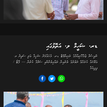
ޑރ. ޝަހީމް ލ. އަތޮޅުގައި
ރަަައީސުލް ޖުމްޙޫރިއްޔާގެ ރަނިންމޭޓް ޑރ. މުޙައްމަދު ޝަހީމް ޢަލީ ސަޢީދު ލ.
އަތޮޅައް ކުރަށްވާ ދަތުރުގެ ތެރެއިން ރައްޔިތުންނާއި ސަލާމް ކުރުން --- ފޮޓޯ /
ޕީޕީއެމް