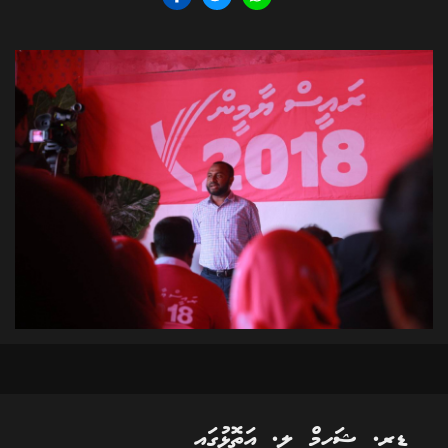
ޑރ. ޝަހީމް ލ. އަތޮޅުގައި