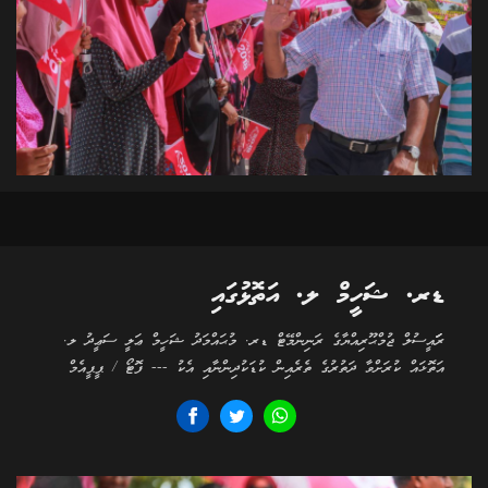
ޑރ. ޝަހީމް ލ. އަތޮޅުގައި
ރަަައީސުލް ޖުމްޙޫރިއްޔާގެ ރަނިންމޭޓް ޑރ. މުޙައްމަދު ޝަހީމް ޢަލީ ސަޢީދު ލ.
އަތޮޅައް ކުރަށްވާ ދަތުރުގެ ތެރެއިން ކުޑަކުދިންނާއި އެކު --- ފޮޓޯ / ޕީޕީއެމް