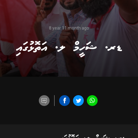
8 year 11 month ago
ޑރ. ޝަހީމް ލ. އަތޮޅުގައި