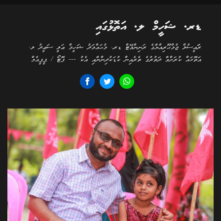
ޑރ. ޝަހީމް ލ. އަތޮޅުގައި
ރަަައީސުލް ޖުމްޙޫރިއްޔާގެ ރަނިންމޭޓް ޑރ. މުޙައްމަދު ޝަހީމް ޢަލީ ސަޢީދު ލ.
އަތޮޅައް ކުރަށްވާ ދަތުރުގެ ތެރެއިން ކުޑަކުދިންނާއި އެކު --- ފޮޓޯ / ޕީޕީއެމް