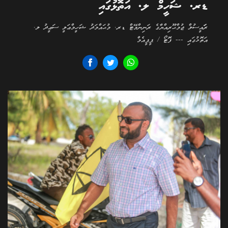
ޑރ. ޝަހީމް ލ. އަތޮޅުގައި
ރަަައީސުލް ޖުމްޙޫރިއްޔާގެ ރަނިންމޭޓް ޑރ. މުޙައްމަދު ޝަހީމްޢަލީ ސަޢީދު ލ.
އަތޮޅުގައި --- ފޮޓޯ / ޕީޕީއެމް