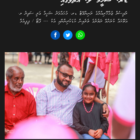
ޑރ. ޝަހީމް ލ. އަތޮޅުގައި
ރަަައީސުލް ޖުމްޙޫރިއްޔާގެ ރަނިންމޭޓް ޑރ. މުޙައްމަދު ޝަހީމް ޢަލީ ސަޢީދު ލ.
އަތޮޅައް ކުރަށްވާ ދަތުރުގެ ތެރެއިން ކުޑަކުދިންނާއި އެކު --- ފޮޓޯ / ޕީޕީއެމް