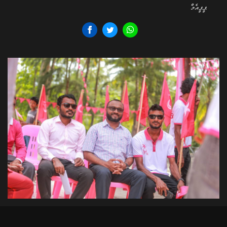
ޕީޕީއެމް