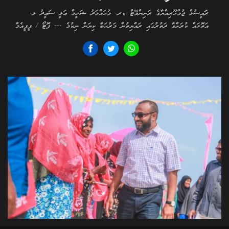
ރަަައީސުލް ޖުމްޙޫރިއްޔާގެ ރަނިންމޭޓް ޑރ. މުޙައްމަދު ޝަހީމް ޢަލީ ސަޢީދު ލ.
އަތޮޅައް ކުރަށްވާ ދަތުރުގައި ރައްޔިތުން މަރުޙަބާ ކިޔަން ނިކުމެ --- ފޮޓޯ / ޕީޕީއެމް