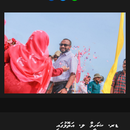
ޑރ. ޝަހީމް ލ. އަތޮޅުގައި