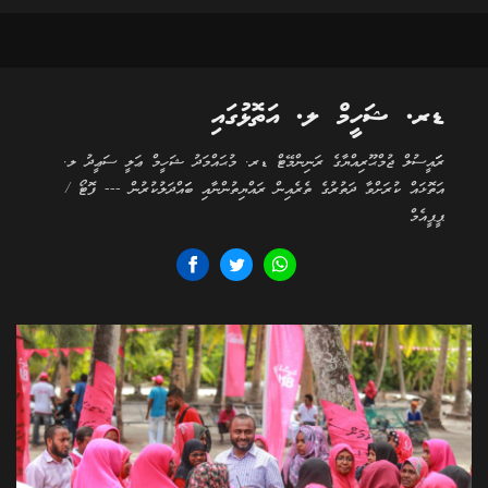
ޑރ. ޝަހީމް ލ. އަތޮޅުގައި
ރަަައީސުލް ޖުމްޙޫރިއްޔާގެ ރަނިންމޭޓް ޑރ. މުޙައްމަދު ޝަހީމް ޢަލީ ސަޢީދު ލ.
އަތޮޅައް ކުރަށްވާ ދަތުރުގެ ތެރެއިން ރައްޔިތުންނާއި ބަައްދަލުކުރުން --- ފޮޓޯ /
ޕީޕީއެމް