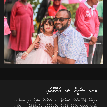
ޑރ. ޝަހީމް ލ. އަތޮޅުގައި
ރަަައީސުލް ޖުމްޙޫރިއްޔާގެ ރަނިންމޭޓް ޑރ. މުޙައްމަދު ޝަހީމް ޢަލީ ސަޢީދު ލ.
އަތޮޅައް ކުރަށްވާ ދަތުރުގެ ތެރެއިން ރައްޔިތުންނާއި ބަައްދަލުކުރުން --- ފޮޓޯ /