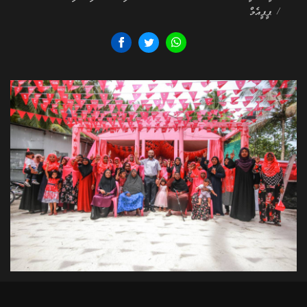
/ ޕީޕީއެމް