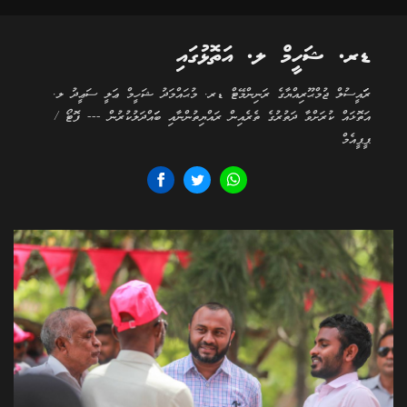
ޑރ. ޝަހީމް ލ. އަތޮޅުގައި
ރަަައީސުލް ޖުމްޙޫރިއްޔާގެ ރަނިންމޭޓް ޑރ. މުޙައްމަދު ޝަހީމް ޢަލީ ސަޢީދު ލ.
އަތޮޅައް ކުރަށްވާ ދަތުރުގެ ތެރެއިން ރައްޔިތުންނާއި ބަައްދަލުކުރުން --- ފޮޓޯ /
ޕީޕީއެމް