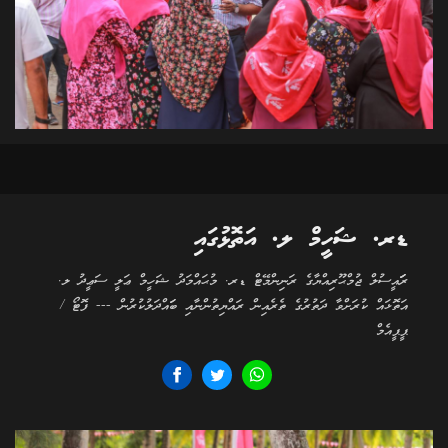
ޑރ. ޝަހީމް ލ. އަތޮޅުގައި
ރަަައީސުލް ޖުމްޙޫރިއްޔާގެ ރަނިންމޭޓް ޑރ. މުޙައްމަދު ޝަހީމް ޢަލީ ސަޢީދު ލ.
އަތޮޅައް ކުރަށްވާ ދަތުރުގެ ތެރެއިން ރައްޔިތުންނާއި ބަައްދަލުކުރުން --- ފޮޓޯ /
ޕީޕީއެމް