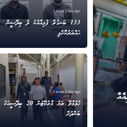
1 week 2 day ago
133 ބަނގުރާ ފުޅިއާއެކު ދެ ބިދޭސީން
ހައްޔަރުކޮށްފި
ަފާރިއެއް
1 week 3 day ago
ހުޅުމާލޭ ރަށު މާރުކޭޓުން 20 ބިދޭސީއަކު
ބަންދަށް