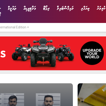
ކުޅިވަރު
ވިޔަފާރި
ލައިފްސްޓައިލް
ރިޕޯޓް
މަލްޓިމީޑިއާ
ތައުލީމް
ސ
ޕ
ternational Edition +
ނިޔެ
ވާހަކަ
ވިޔަފާރި
ލައިފްސްޓައިލް