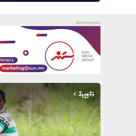
މަލްޓިމީޑިއާ