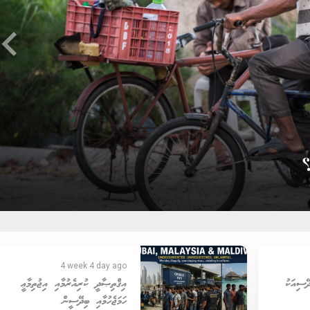
ard_arrow_left
4 week 4 day ago
ަލައި، 10 ބިދޭސިއަކު
އިޤްތިޞާދީ ކުރިއެރުމާއި އިޖުތިމާޢީ
ހަމަޖެހުމާއި ބިދޭސީން