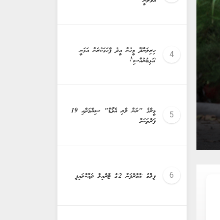
އުވާލަނީ
keybo
ހިރިލަންދޫ މީހުން އީދު ފާހަގަކުރަން އަޅަނީ
'އަޅިބުރުއްސި'!
މީރާގެ "ރަން ލާރި އެވޯޑް" ސިޔާމަށާއި 19
ބިދޭސީންގެ ވަދާދުއްވުން: ހައްލެތް ނެތް؟
ފަރާތަކަށް
ފިލްމު 'އާވާރާޕަން 2'ގެ ޓްރެއިލާ ދައްކާލައިފި