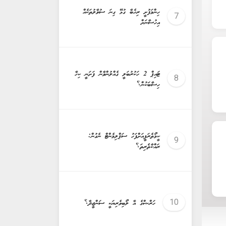
ހިންމަފުށީ ރިހެބާ ގުޅޭ ގިނަ ސުވާލުތަކެއް
އިހުސާނަށް
ޓައިޕް 2 ހަކުރުބަލީ ގެއްލުންވާން ފަށަނީ ކިހާ
ހިސާބަކުން؟
ކީމޯތެރަޕީއަށްފަހު ސަޕްލިމެންޓް ނެގުން:
ރައްކާތެރިތަ؟
ހަރްޝްގެ އާ ލޯބިވެރިޔަކީ ސަންޖީދާ؟