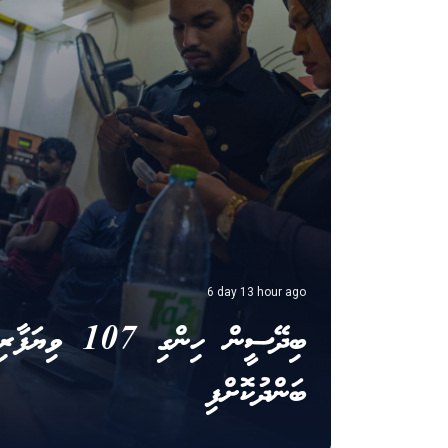
6 day 13 hour ago
ބިދޭސީން ހިންގި 107 ވިޔ
ބަންދުކޮށްފި