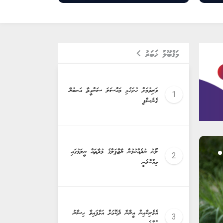
މަޤުބޫލު ޚަބަރު
ވަރިވުމަށް ހުށަހެޅި މައްސަލަ ސަންގީތާ އަނބުރާ
ގެނެސްފި
ލޯނު ނުދެއްކުމުން ރާޖްޕަލްގެ މުދާތައް ނީލަމުގައި
ވިއްކާލަނީ
އެމެރިކާއިން އީރާނާ ދެކޮޅަށް އަޅާފައިވާ ހިސާރު