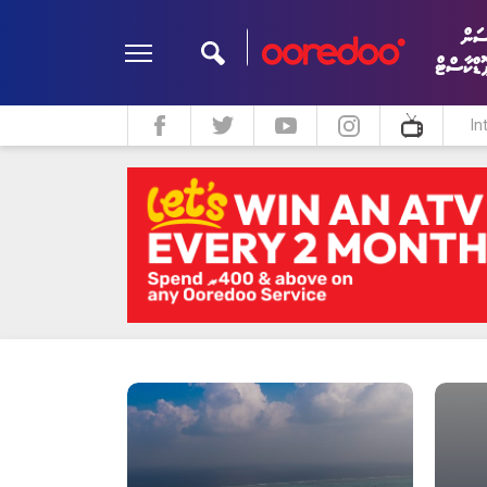
ަން
ޮޑްކާސްޓް
In
ދީން
ކޮލަމް
މަލްޓިމީޑިއާ