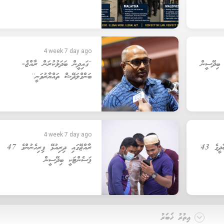
4 week 7 day ago
ލަފުށީގެ އޮޕަރޭޝަނުން 32 ބިދޭސީން
''ގައިދީން ބަދަލުކުރަން ރާއްޖެ-
ބަންގްލަދޭޝް ތައްޔާރުވަނީ''
4 week 7 day ago
މާލޭގައި ދިރިއުޅެނީ ޖުމުލަ އާބާދީގެ 43
ރާއްޖޭގައި ދިރިއުޅޭ ފިރިހެނުންގެ 47
ޕަސެންޓަކީ ބިދޭސީން
އިތުރު ޚަބަރު