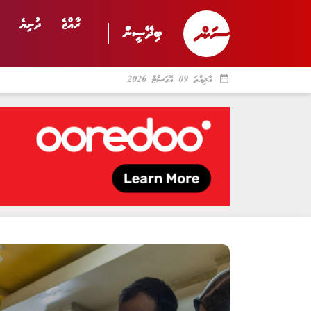
ރާއްޖެ
ދުނިޔެ
ބިދޭސީން
date_range
އާދިއްތަ 09 އޮގަސްޓް 2026
ރާއްޖެ
ރިޕޯޓް
ދު