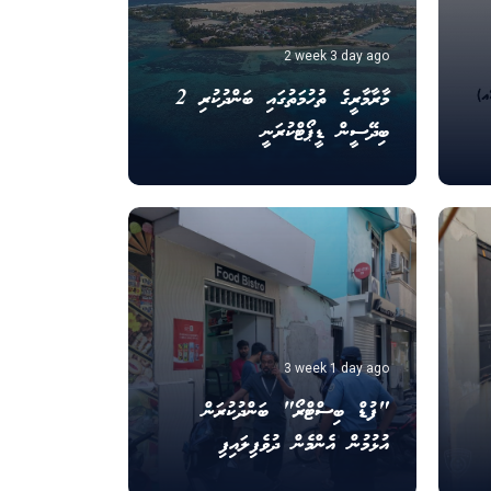
2 week 3 day ago
މާރާމާރީގެ ތުހުމަތުގައި ބަންދުކުރި 2
ބިދޭސީން ޑީޕޯޓްކުރަނީ
3 week 1 day ago
"ފުޑް ބިސްޓްރޯ" ބަންދުކުރަން
އުޅުމުން އެންމެން ދުވެފިލައިފި