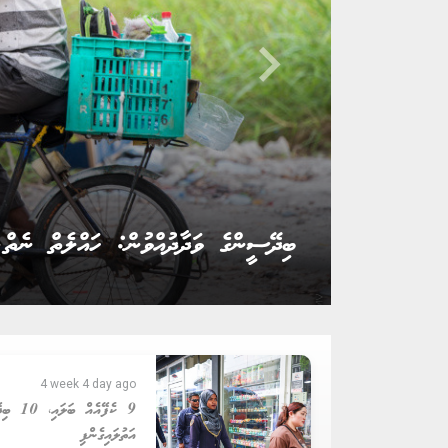
keyboard_arrow_right
ދުނިޔޭގެ މަސައްކަތްތެރިންގެ ދުވަސް
4 week 4 day ago
9 ކެފޭއެއް ބ
އަތުލައިގެންފި