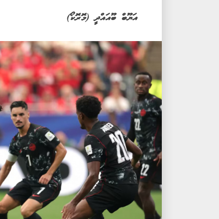
އަޔޫބް ބޫއައްދީ (މޮރޮކޯ)