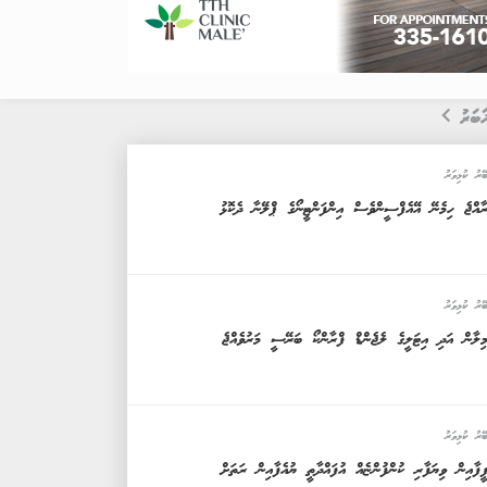
ަބަރު
ޭރު ކުޅިވަރު
ާއްޖެ ހިމެނޭ އޭއެފްސީންވެސް އިންފަންޓީނޯގެ ޕްލޭނާ ދެކޮޅު
ޭރު ކުޅިވަރު
ިލާން އަދި އިޓަލީގެ ލެޖެންޑް ފްރާންކޯ ބަރޭސީ މަރުވެއްޖެ
ޭރު ކުޅިވަރު
ީފާއިން ވިޔަފާރި ކުންފުންޏެއް އުފައްދާތީ ޔުއެފާއިން ރަތަށް