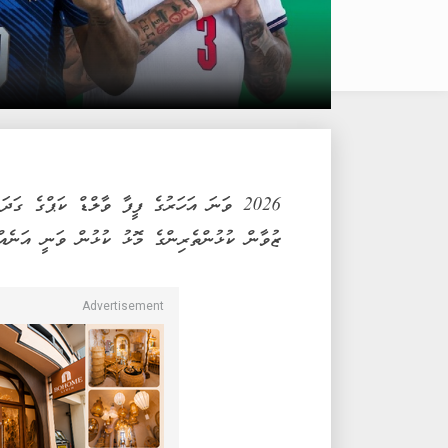
ޒުވާން ކުޅުންތެރިންގެ މޮޅު ކުޅުން ވަނީ އަނެއް