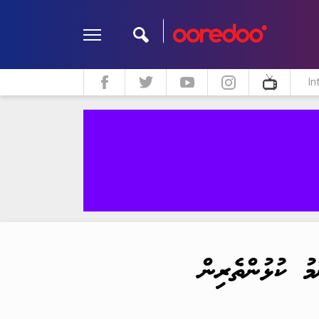
In
ދީން
ކޮލަމް
މަލްޓިމީޑިއާ