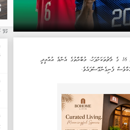
ގުޅޭ ޚ
ބ
ރ
2026 ވަނަ އަހަރުގެ ފީފާ ވާލްޑް ކަޕްގެ ގަދަ 16 ގެ މެޗުތަކަށްފަހު، މުބާރާތުގެ އެންމެ އުއްމީދީ
ކާވެސް ފެނިގެންގޮސްފައެވެ.
ބ
މ
ބ
ފ