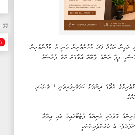
ގުޅޭ ޓ
ފީފ
ި ލަމީން ޔަމާލް ފަދަ ކުޅުންތެރިން ވަނީ އެ ކުޅުންތެރިން
ޮސްދީ، ފީފާ ޔަންގް ޕްލޭޔާ އެވޯޑަށް އޮތް ފުރުސަތު
މިފަހަރުގެ ވޯލްޑް ކަޕުގެ އެންމެ އުންމީދީ ކުޅުންތެރިޔާގެ އެވޯޑު ދިނުމަށް ހަމަޖެހިފައިވަނީ 1 ޖެނުއަރީ
ެރިންގެ ގޮތުގައި ދުނިޔޭގެ ފުޓުބޯޅައިގެ މައި އިދާރާ
ށްފައެވެ. އެ ކުޅުންތެރިންނަކީ