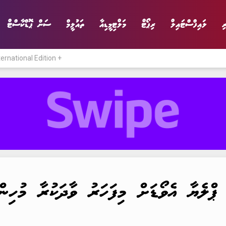
ި
ލައިފްސްޓައިލް
ރިޕޯޓް
މަލްޓިމީޑިއާ
ތައުލީމް
ސަން ޕޮޑްކާސްޓް
ternational Edition +
ނިޔެ
ވާހަކަ
ވިޔަފާރި
ލައިފްސްޓައިލް