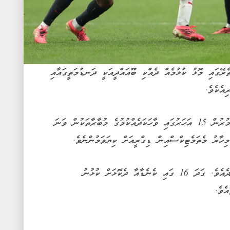
ެރޭގައި މޮޅު ކުޅުމެއް ދެއްކި ބޫއައްދީއަކީ ދަނޑުމަތީގައާއި
އެކެވެ.
ލިލްއަށް ކުޅޭ މި ޒުވާން ކުޅުންތެރިޔާ ވަނީ އުމުރުން 15 އަހަރުގައި ވާހަކަދެއްކުމުގެ މުބާރާތަކުން ވަނަ
މި ތޫނުފިލިކަން އޭނާގެ ކުޅުމުންވެސް ފެނިގެންދެއެވެ. ގަދަ 16 ގައި ކެނެޑާއާ ދެކޮޅަށް ކުޅުނު
ެވެ.