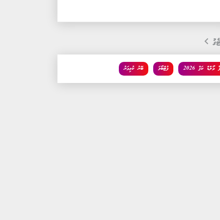
ެގު
ާ ވޯލްޑް ކަޕް 2026
ފުޓްބޯޅަ
ބޭރު ކުޅިވަރު