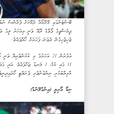
ބޮސްޓަންގައި މޮރޮކޯއާ ދެކޮޅަށް ފްރާންސް ނުކުނ
ޕީއެސްޖީގެ ފޯވާޑް ދޫއޭ ވަނީ މިއަހަރު ލީގު ވަނ
ޖެހިޖެހިގެން ދެވަނަ ފަހަރަށް ހޯދާފައެވެ.
ކާމިޔާބުކުރި ނިންމުންތެރި ޕެނަލްޓީ ހޯދައިދިނީވ
ނިކޯ އޯރިލީ (އިންގްލޭންޑް)