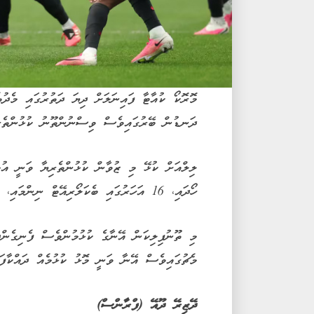
މޮރޮކޯ ކުއާޓާ ފައިނަލަށް ދިޔަ ދަތުރުގައި މެދުތ
ދަނޑުން ބޭރުގައިވެސް ވިސްނުންތޫނު ކުޅުންތެރި
ހޯދައި، 16 އަހަރުގައި ބެކަލޯރިއޭޓް ނިންމައި، މިހާރު މެތަމެޓިކްސްއިން ޑިގްރީއަށް ކިޔަވަމުންނެވެ.
މެޗުގައިވެސް އޭނާ ވަނީ މޮޅު ކުޅުމެއް ދައްކާފައ
ދޭޒިރޭ ދޫއޭ (ފްރާންސް)