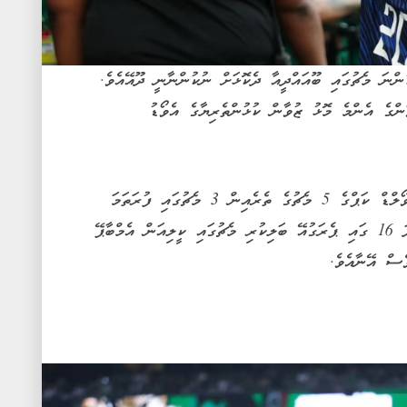
ްނަ މެޗުގައި ބޫއައްދީއާ ދެކޮޅަށް ނުކުންނާނީ ދޫއޭއެވެ.
ްގެ އެންމެ މޮޅު ޒުވާން ކުޅުންތެރިޔާގެ އެވޯޑު
އުމުރުން 21 އަހަރުގެ މި ކުޅުންތެރިޔާ ވަނީ ވޯލްޑް ކަޕްގެ 5 މެޗުގެ ތެރެއިން 3 މެޗުގައި ފުރަތަމަ
11 ގައި ކުޅެ، 1 ލަނޑު ޖަހާފައެވެ. އަދި ގަދަ 16 ގައި ޕެރަގުއޭ ބަލިކުރި މެޗުގައި ކީލިއަން އެމްބާޕޭ
ެސް އޭނާއެވެ.