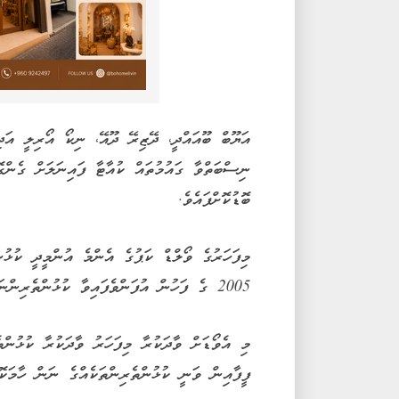
އަޔޫބް ބޫއައްދީ، ދޭޒިރޭ ދޫއޭ، ނިކޯ އޯރިލީ އަދ
ނިސްބަތްވާ ގައުމުތައް ކުއާޓާ ފައިނަލަށް ގެންގ
ބޮޑުކޮށްފައެވެ.
2005 ގެ ފަހުން އުފަންވެފައިވާ ކުޅުންތެރިންނަށެވެ.
މި އެވޯޑަށް ވާދަކުރާ މިފަހަރު ވާދަކުރާ ކުޅުންތ
ފީފާއިން ވަނީ ކުޅުންތެރިންތަކެއްގެ ނަން ހާމަކޮ