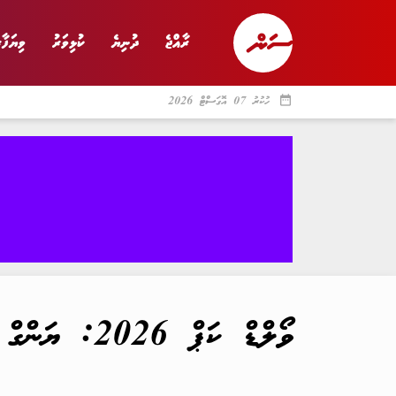
ރާއްޖެ
ދުނިޔެ
ކުޅިވަރު
ވިޔަފާރ
date_range
ހުކުރު 07 އޮގަސްޓް 2026
ރާއްޖެ
ރިޕޯޓް
ދު
ވޯލްޑް ކަޕް 2026: ޔަންގް ޕްލެޔާ އެވޯޑަށް މިފަހަރު ވާދަކުރާ މުހިންމު ކުޅުންތެރިން