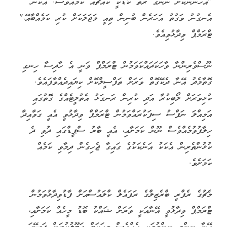
"އަހަންނަކަށް ނޭނގެ ރަތް ކާޑަކީ ކޯއްޗެއް ކަމެއްވެސް. އެކަން
އެނގުނު ވަގުތު އަހަރެން ބުނިން ތިއީ މަޖަލަކަށް ކުރި ކަމެއްބާއޭ،"
ޓްރަމްޕް ވިދާޅުވިއެވެ.
ނޫސްވެރިންނާ ވާހަކަދައްކަވަމުން ޓްރަމްޕް ވަނީ އެ ހާދިސާ ހިނގި
ގޮތާމެދު އޭނާ ދެކޭގޮތް ވަރަށް ތަފްސީލްކޮށް ކިޔައިދެއްވާފައެވެ.
ކުޅިވަރަށް ލޯބިކުރާ އަދި ކުރިން ރަނގަޅު އެތުލީޓެއްގެ ގޮތުގައި
އަމިއްލަ ނަފްސު ސިފަކުރައްވަމުން ޓްރަމްޕް ވިދާޅުވީ އެއީ ގަވާއިދާ
ހިލާފުވުމެއްވެސް ނޫން ކަމަށާއި، އެއީ ބާރު ސްޕީޑްގައި ދުވި ދެ
ކުޅުންތެރިން އެކަކު އަނެކަކުގެ ގައިގާ ޖެހިގެން ދިމާވި ކަމެއް
ކަމަށެވެ.
މެޗުގެ ރެފްރީ ބްރެޒިލްގެ ރަފައެލް ކްލައުސްއަށް ފާޑުވިދާޅުވަމުން
ޓްރަމްޕް ވިދާޅުވީ އޭނާއަކީ ވަރަށް ޝައްކު ބޮޑު މީހެއް ކަމަށާއި،