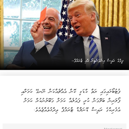
ފީފާގެ ރައީސް އިންފަންޓީނޯ އާއި ޓްރަމްޕް--
ފުޓުބޯޅައިގައި ރަތް ކާޑަކީ ކޮން އެއްޗެއްކަން ނޭނގޭ ކަމަށާއި
ފޯލަރިން ބަލޮގަން ކުރީ ފައުލެއް ކަމަށް ގަބޫލުނުކުރާ ކަމަށް
އެމެރިކާގެ ރައީސް ޑޮނަލްޑް ޓްރަމްޕް ވިދާޅުވެއްޖެއެވެ.