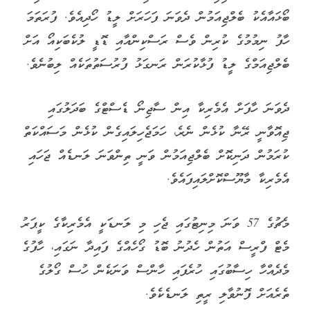
ބޯޅައާއެކު ބެލްޖިއަމުން ދެވަނަ ފަހަރަށް ލީޑު ހޯދިއެވެ. ފުރަތަމަ
ހާފު ނިމުމުގެ ކުރިން ވެސް ރަސްކިންއާއި ޑޮޑީ ލުކެބަކިއޯ އަށް
ބެލްޖިއަމްގެ ލީޑު ފުޅާކުރަން ރަނގަޅު ފުރުސަތުތަކެއް ލިބުނެވެ.
ދެވަނަ ހާފަށް އެމެރިކާ އިން ސާޖިނޯ ޑެސްޓްގެ ބަދަލުގައި
ޖިއޮވާނީ ރޭނާ ކުޅެން ނެރެ، ހަމަޖެހިލައިގެން ކުޅެން މަސައްކަތް
ކުރަމުން ދަނިކޮށް ބެލްޖިއަމުން ވަނީ ތިންވަނަ ލަނޑެއް ޖަހައި
އެމެރިކާ މާޔޫސްކޮށްލައިފައެވެ.
މެޗުގެ 57 ވަނަ މިނިޓުގައި ޖެހި މި ލަނޑަކީ އެމެރިކާގެ ކީޕަރު
މެޓް ފްރީސް އަތުން ހެދުނު ބޮޑު ގޯހެއްގެ ފައިދާ ނަގައި، ހާފުގެ
މެދެއްހާ ހިސާބުގައި ހުރެފައި ހާންސް ވަނަކެން ހުސް ގޯލުގެ
ތެރެއަށް ފޮނުވާލި ރީތި ލަނޑެކެވެ.