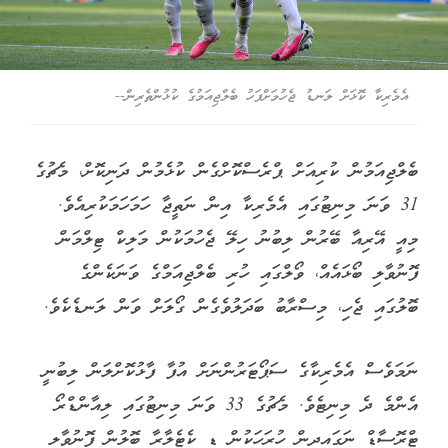
އެމެރިކާ ކޮޅަށް ލަނޑު ޖެހުމަށްފަހު ބެލްޖިއަމުގެ ކުޅުންތެރިން--
ބެލްޖިއަމުން ކުރިއަށް ޕްރެސްކޮށްގެން ކުޅެމުން ދަނިކޮށް، މެޗުގެ
31 ވަނަ މިނިޓުގައި އެމެރިކާ އިން ނަތީޖާ ހަމަހަމަކުރިއެވެ.
މިއީ އޭރިއާ ބޭރުން ލިބުނު ހިލޭ ޖެހުމަކުން މަލިކް ޓިލްމަން
ފޮނުވާލި ބޯޅައެއް، ވޯލްގައި ހުރި ބެލްޖިއަމްގެ ވަނަކެންގެ
ބޮލުގައި ޖެހި، މިސްރާބު ބަދަލުވެގެން ގޯލަށް ވަން ލަނޑެކެވެ.
ނަމަވެސް އެމެރިކާގެ ސަޕޯޓަރުންނަށް އުފާ ފާޅުކޮށްލަން ލިބުނީ
އެންމެ ދެ މިނިޓެވެ. މެޗުގެ 33 ވަނަ މިނިޓުގައި ލިއާންޑްރޯ
ޓްރޮސާޑް ނަގައިދިން ހުރަހަކުން ޑި ކެޓެލާރާ ބޮލުން ފޮނުވާލި