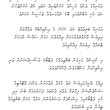
އެމެރިކާގެ އެންމެ މުހިންމު ކުޅުންތެރިޔާ ނުލައި މެޗު ކުޅެންޖެހުނު
ނަމަ މުޅި މުބާރާތުގައި ބޮޑު ލައްގަނޑެއް ޖެހުނީސް ކަމަށެވެ.
އެމެރިކާ ބަލިވެއްޖެ ނަމަ، 2020 ގެ އިންތިޚާބެކޭ އެއްގޮތަށް
މިއީވެސް އޮޅުވާލުމެއްކަމަށް ވިދާޅުވާނެ ކަމަށް ސަމާސާ ރާގަކަށް
ޓްރަމްޕް އިތުރަށް ވިދާޅުވިއެވެ.
މި ހާދިސާއާ ގުޅިގެން ބެލްޖިއަމްގެ ފުޓްބޯޅަ އެސޯސިއޭޝަނުން ވަނީ
އިންތިހާއަށް ކަންބޮޑުވުން ފާޅުކޮށްފައެވެ.
ފީފާގެ ތާރީޚުގައިވެސް ރަތް ކާޑެއް ދެއްކުމުން އަންނަ އޮޓޮމެޓިކް
ސަސްޕެންޝަން މިގޮތަށް އުވާލި ފުރަތަމަ ފަހަރުކަމަށް ބުނެ، މިއީ
މުޅި ފުޓްބޯޅައިގެ އިންސާފަށް އަސަރުކުރާނެ ކަމެއް ކަމަށް ބެލްޖިއަމް
ޓީމުން ވަނީ ބުނެފައެވެ.