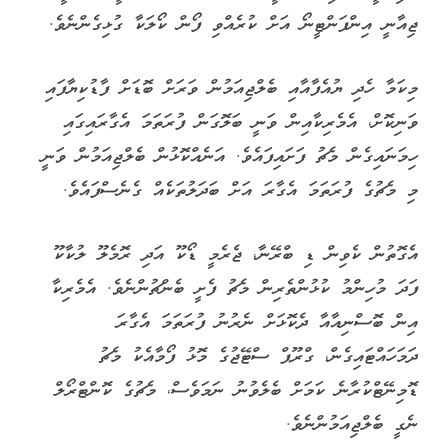
ޖިއާނީ އިންފަންޓީނޯ އަށް ކުރެއްވި ފޯން ކޯލަކާ ގުޅިގެންނެވެ.
މިކަމާ ހެދި ޔުއެފާއާއި ބެލްޖިއަމުން ވަރަށް ބޮޑަށް ފާޑުކިޔާފައި
ވަނިކޮށް، އެމެރިކާއިން ވަނީ ބަލޮގަން ފުރަތަމަ އެގާރައިގައި
ހިމަނައިގެން މެޗު ފަށައިފައެވެ. އަނެއްކޮޅުން ބެލްޖިއަމުން ވަނީ
މި މެޗުގެ ފުރަތަމަ އެގާރަ އަށް ބަދަލުތަކެއް ގެނެސްފައެވެ.
އެގޮތުން ކެވިން ޑި ބްރޭނާ، ޖެރެމީ ޑޯކޫ އަދި ރޮމެލޫ ލުކާކޫ
ފަދަ މުހިންމު ކުޅުންތެރިން މެޗު ފެށީ ބެންޗުންނެވެ. އެމެރިކާ
އިން ބޮސްނިއާއާ ދެކޮޅަށް ނެރުނު ފުރަތަމަ އެގާރަ
ދަމަހައްޓައިގެން، ގްރޫޕް ސްޓޭޖުގެ މޮޅު ފޯމާއެކު މެޗު
ޑޮމިނޭޓްކުރާނެ ކަމަށް ބެލެވުނު ނަމަވެސް، މެޗުގެ ކޮންޓްރޯލް
ނެގީ ބެލްޖިއަމުންނެވެ.