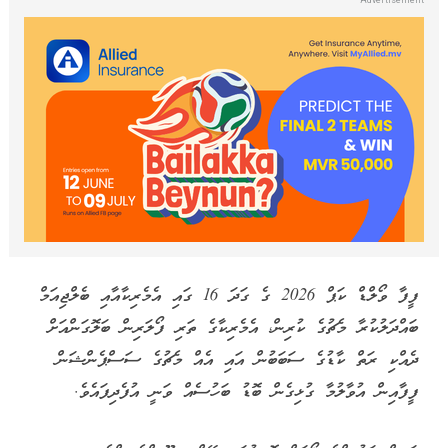
ފީފާ ވޯލްޑް ކަޕް 2026 ގެ ގަދަ 16 ގައި އެމެރިކާއާއި ބެލްޖިއަމް
ބައްދަލުކުރާ މެޗުގެ ކުރިން، އެމެރިކާގެ ތަރި ފޯލަރިން ބަލޮގަންއަށް
ދެއްކި ރަތް ކާޑުގެ ސަބަބުން އައި އެއް މެޗުގެ ސަސްޕެންޝަން
ފީފާއިން އުވާލުމާ ގުޅިގެން ބޮޑު ބަހުސެއް ވަނީ އުފެދިފައެވެ.