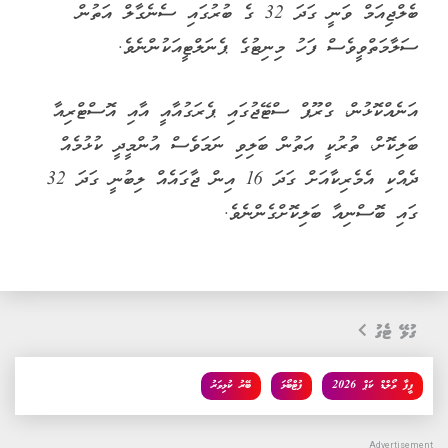
ބެލްޖިއަމް ވަނީ ގަދަ 32 ގެ ބުރުގައި ސެނެގާލް އަތުން
ސަލާމަތްވީވެސް ފަހު މިނިޓުގެ ޕެނަލްޓީއަކުންނެވެ.
އަނެއްކޮޅުން، ގްރޫޕް ސްޓޭޖުގައި ޕެރަގުއާއީ އާއި އޮސްޓްރިއާ
ބަލިކޮށް، ތުރުކީ އަތުން ބަލިވި ނަމަވެސް އުންމީދީ ކުޅުމެއް
ދެއްކި އެމެރިކާއަށް ގަދަ 16 އިން ޖާގައެއް ލިބުނީ ގަދަ 32
ގައި ބޮސްނިއާ ބަލިކޮށްގެންނެވެ.
ގުޅޭ ޓެގު
ފީފާ ވޯލްޑް ކަޕް 2026
ފުޓްބޯޅަ
ބޭރު ކުޅިވަރު