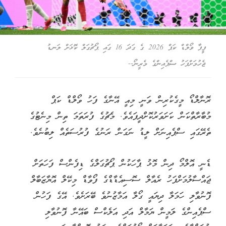
ފީފާ ވޯލްޑް ކަޕް 2026 ގެ ގަދަ 16 ގައި ޕޯޗުގަލް ކޮޅަށް ލަނޑު
ޖެހުމަށްފަހު ސްޕެއިންގެ މެރީނޯ--
ރޮނާލްޑޯ މީގެކުރިން ވަނީ މިއީ އޭނާގެ ފަހު ވޯލްޑް ކަޕް
މުބާރާތްކަން ކަށަވަރުކޮށްދީފައެވެ. މެޗުގެ ފުރަތަމަ ތިން މިނެޓުގެ
ތެރޭގައި ސްޕެއިނަށް ލީޑު ނަގަން ރަނުގެ ފުރުސަތެއް ލިބުނެވެ.
ޑެނީ އޮލްމޯ ދިން މޮޅު ޕާހަކުން ޕޯޗުގަލްގެ ޑިފެންސް ފަހަތަށް
ޖައްސާލުމަށްފަހު ރެއާލް ސޮސިއެޑާޑްގެ ފޯވާޑް މިކޭލް އޮޔާޒަބާލް
ފޮނުވާލި ހަމަލާ ދިޔައީ ގޯލާ އަމާޒުނުވެ ބޭރަށެވެ. އޭގެ ފަހުން
ސްޕެއިންގެ ލަމީން ޔަމާލް އަދި އަލެކްސް ބައޭނާ ފޮނުވާލި