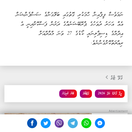
ނަމަވެސް ފީފާއިން ހާމަކުރި ގޮތުގައި ބަލޮގަންގެ ސަސްޕެންޝަން
އެއް އަހަރު ދުވަހުގެ ޕްރޮބޭޝަނެއްގެ ދަށުން ފަސްކޮށްދިނީ އެ
އިދާރާގެ ޑިސިޕްލިނަރީ ކޯޑުގެ 27 ވަނަ މާއްދާއަށް
ރިއާޔަތްކޮށްގެންނެވެ.
ގުޅޭ ޓެގު
ފީފާ ވޯލްޑް ކަޕް 2026
ފުޓްބޯޅަ
ބޭރު ކުޅިވަރު