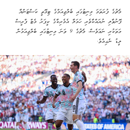
މެޗުގެ ފުރަތަމަ މިނިޓުގައި ބެލްޖިއަމްގެ ޓިމޮތީ ކަސްޓަންޔާ
ފޮނުވާލި ނުރައްކާތެރި ހަމަލާ އެމެރިކާގެ ކީޕަރު މެޓް ފްރީސް
މަތަކުރި ނަމަވެސް، މެޗުގެ 9 ވަނަ މިނިޓުގައި ބެލްޖިއަމުން
ލީޑު ނެގިއެވެ.