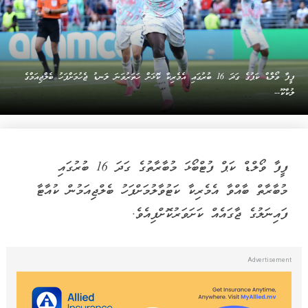
ފީފާ ވޯލްޑް ކަޕުގެ ގަދަ 16 ބުރުގައި އެމެރިކާ ކޮޅަށް ހަތަރުވަނަ ލަނޑު ޖެހުމަށްފަހު ބެލްޖިއަމްގެ
ލުކާކޫ--
ފީފާ ވޯލްޑް ކަޕް ފުޓްބޯޅަ މުބާރާތުގެ ގަދަ 16 ބުރުގައި
މުބާރާތް ބާއްވާ އެމެރިކާ ކަޓުވާލުމަށްފަހު ބެލްޖިއަމުން ކުއާޓާ
ފައިނަލުގެ ޖާގައެއް ކަށަވަރުކޮށްފިއެވެ.