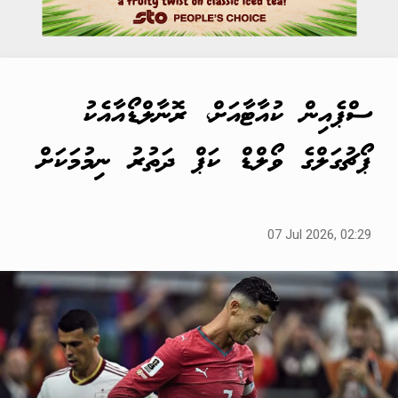
ސްޕެއިން ކުއާޓާއަށް، ރޮނާލްޑޯއާއެކު
ޕޯޗުގަލްގެ ވޯލްޑް ކަޕް ދަތުރު ނިމުމަކަށް
07 Jul 2026, 02:29