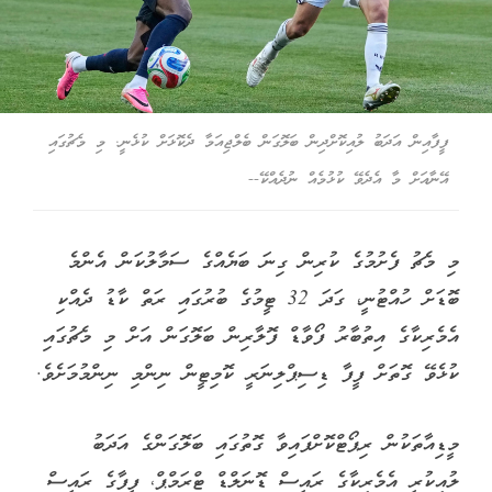
ފީފާއިން އަދަބު ލުއިކޮށްދިން ބަލޮގަން ބެލްޖިއަމާ ދެކޮޅަށް ކުޅެނީ. މި މެޗުގައި
އޭނާއަށް މާ އެދެވޭ ކުޅުމެއް ނުދެއްކޭ--
މި މެޗު ފެށުމުގެ ކުރިން ގިނަ ބަޔެއްގެ ސަމާލުކަން އެންމެ
ބޮޑަށް ހުއްޓުނީ، ގަދަ 32 ޓީމުގެ ބުރުގައި ރަތް ކާޑު ދެއްކި
އެމެރިކާގެ އިތުބާރު ފޯވާޑް ފޮލާރިން ބަލޮގަން އަށް މި މެޗުގައި
ކުޅެވޭ ގޮތަށް ފީފާ ޑިސިޕްލިނަރީ ކޮމިޓީން ނިންމި ނިންމުމަށެވެ.
މީޑިއާތަކުން ރިޕޯޓްކޮށްފައިވާ ގޮތުގައި ބަލޮގަންގެ އަދަބު
ލުއިކުރީ އެމެރިކާގެ ރައީސް ޑޮނަލްޑް ޓްރަމްޕް، ފީފާގެ ރައީސް