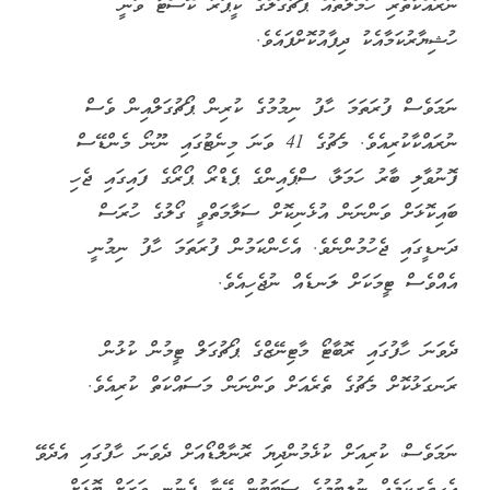
ނުރައްކާތެރި ހަމަލާތައް ޕޯޗުގަލްގެ ކީޕަރު ކޮސްޓާ ވަނީ
ހުޝިޔާރުކަމާއެކު ދިފާއުކޮށްފައެވެ.
ނަމަވެސް ފުރަތަމަ ހާފު ނިމުމުގެ ކުރިން ޕޯޗުގަލްއިން ވެސް
ނުރައްކާކުރިއެވެ. މެޗުގެ 41 ވަނަ މިނެޓުގައި ނޫނޯ މެންޑޭސް
ފޮނުވާލި ބާރު ހަމަލާ، ސްޕެއިންގެ ޕެޑްރޯ ޕޯރޯގެ ފައިގައި ޖެހި
ބައިކޮޅަށް ވަންނަން އުޅެނިކޮށް ސަލާމަތްވީ ގޯލުގެ ހުރަސް
ދަނޑީގައި ޖެހުމުންނެވެ. އެހެންކަމުން ފުރަތަމަ ހާފު ނިމުނީ
އެއްވެސް ޓީމަކަށް ލަނޑެއް ނުޖެހިއެވެ.
ދެވަނަ ހާފުގައި ރޮބާޓޯ މާޓިނޭޒްގެ ޕޯޗުގަލް ޓީމުން ކުޅުން
ރަނގަޅުކޮށް މެޗުގެ ތެރެއަށް ވަންނަން މަސައްކަތް ކުރިއެވެ.
ނަމަވެސް، ކުރިއަށް ކުޅެމުންދިޔަ ރޮނާލްޑޯއަށް ދެވަނަ ހާފުގައި އެދެވޭ
އެހީތެރިކަމެއް ނުލިބުމުގެ ސަބަބުން އޭނާ ފެނުނީ ވަރަށް ބޮޑަށް