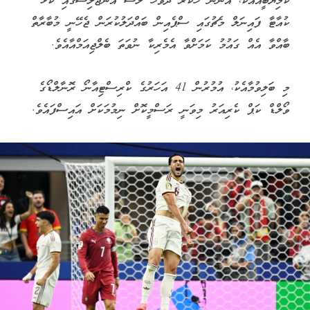
ކާމިޔާބީއާއެކު، އަންނަ ހުކުރު ދުވަހު ލޮސް އެންޖެލިސްގައި ކުޅޭ
ކުއާޓާ ފައިނަލް މެޗުގައި ސްޕެއިން ބައްދަލުކުރަން ޖެހޭނީ މުބާރާތް
ބާއްވާ އެއް ގައުމު ކަމަށްވާ އެމެރިކާ ނުވަތަ ބެލްޖިއަމްއާއެވެ.
މި ބަލިވުމާއެކު، އުމުރުން 41 އަހަރުގެ ކްރިސްޓިއާނޯ ރޮނާލްޑޯގެ
ވޯލްޑް ކަޕް ކެރިއަރު މިވަނީ ރަސްމީކޮށް ނިމުމަކަށް އައިސްފައެވެ.