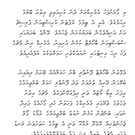
މި ގޯލަށްފަހު އެމެރިކާއަށް ދެން ކުރިމަތިވީ އިތުރު ބޮލުގެ
ރިހުމެކެވެ. އެއީ އެ ޓީމުގެ ކެޕްޓަން ކްރިސްޓިއަން ޕުލިސިޗް
އަށް އަނިޔާވެގެން ބަދަލުކުރަން ޖެހުމެވެ. އޭނާގެ ބަދަލުގައި
ސެބަސްޓިއަން ބާހޯލްޓާ ކުޅެން އެރިއިރު، އެމެރިކާ އިން މެޗުގެ
ފަހު ދިހަ މިނިޓުގައި ނުރައްކާތެރި ހަމަލާތަކެއް އުފެއްދިއެވެ.
އެގޮތުން ބާހޯލްޓާ ފޮނުވާލި ބާރު ހަމަލާއެއް ބޭރަށް ދިޔައިރު،
ބަލޮގަން އޭރިއާ ތެރެއަށް ވަދެ ފޮނުވާލި ހަމަލާ ބެލްޖިއަމްގެ
ކީޕަރު ތިބޯ ކޯޓުއާ ވަނީ ދިފާއުކޮށްފައެވެ. މެޗުގެ އިތުރު
ވަގުތުގެ ތެރޭގައި އެމެރިކާގެ ފަހަތުން ހެދި ގޯހެއްގެ ފައިދާ
ނަގައި، ބެންޗުން ކުޅެން ނުކުތް ބެލްޖިއަމްގެ ރެކޯޑު ގޯލް
ޖެހުންތެރިޔާ ރޮމެލޫ ލުކާކޫ ވަނީ އެ ޓީމުގެ ހަތަރުވަނަ ލަނޑު
ޖަހައި މެޗުގެ ނަތީޖާ 4-1 އަށް ބަދަލުކޮށްލައިފައެވެ.