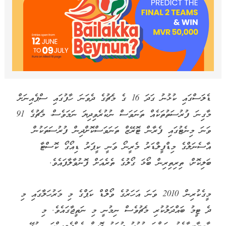
ޑެލަސްގައި ކުޅުނު ގަދަ 16 ގެ މެޗުގެ ދެވަނަ ހާފުގައި ސްޕެއިނަށް
މާގިނަ ފުރުސަތުތަކެއް ތަނަވަސް ނުކުރެވިދިޔަ ނަމަވެސް، މެޗުގެ 91
ވަނަ މިނެޓުގައި ފެރާން ޓޮރޭޒް ތަނަވަސްކޮށްދިން ފުރުސަތަކުން
އާސެނަލްގެ މިޑްފީލްޑަރު މެރީނޯ ވަނީ ކީޕަރު ޑިއޯގޯ ކޮސްޓާ
ބަލިކޮށް، ތިރިތިރިން ބޯޅަ ގޯލުގެ ތެރެއަށް ފޮނުވާލާފައެވެ.
މީގެކުރިން 2010 ވަނަ އަހަރުގެ ވޯލްޑް ކަޕްގެ މި މަރުހަލާގައި މި
ދެ ޓީމު ބައްދަލުކުރި މެޗުވެސް ނިމުނީ މި ނަތީޖާގައެވެ. މި