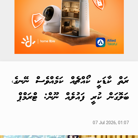
ރަތް ކާޑަކީ ކޯއްޗެއް ކަމެއްވެސް ނޭނގެ،
ބަލޮގަން ކުރީ ފައުލެއް ނޫން: ޓްރަމްޕް
07 Jul 2026, 01:07