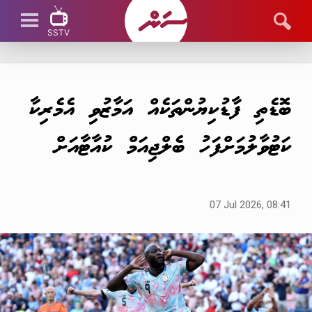
SSTV
SSTV LIVE
ބޮޑެތި ފާޑުކިޔުންތަކެއް އަމާޒުވި އެމެރިކާ
ކަޓުވާލުމަށްފަހު ބެލްޖިއަމް ކުއާޓާއަށް
07 Jul 2026, 08:41