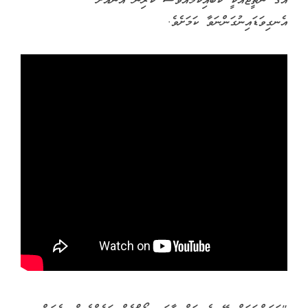
އޭގެ ނަތީޖާއަކީ ކޮބައިކަމެއްވެސް ކުރިން އޭނާއަށް
އެނގިވަޑައިނުގަންނަވާ ކަމަށެވެ.