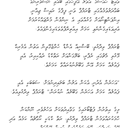
ވައިޓް ހައުސްގެ އޯވަލް އޮފީހުގައި ބޭއްވި ނޫސްވެރިންގެ
ބައްދަލުވުމެއްގައި ޓްރަމްޕް ވަނީ ފީފާގެ ރައީސް ޖިއާނީ
އިންފަންޓީނޯއަށް ގުޅުއްވައި އެ ނިންމުން މުރާޖައާކުރުމަށް
އެދިވަޑައިގެންނެވި ކަމަށް އިއުތިރާފްވެވަޑައިގެންފައެވެ.
ޓްރަމްޕް ވިދާޅުވީ، ބޮސްނިއާ އެންޑް ހެރްޒެގޮވީނާ އަތުން އެމެރިކާ
މޮޅުވި މެޗުގައި ރެފްރީ، ބަލޮގަންއަށް ރަތްކާޑު ދެއްކިއިރު، އެއީ
ފައުލެއް ކަމަށް އޭނާ ގަބޫލުނުކުރައްވާ ކަމަށެވެ.
"އަހަރެން އެދުނީ އެކަން އަލުން ބަލައިދިނުމަށް. ސަބަބަކީ އެއީ
ފައުލެއް ކަމަށް އަހަރެން ގަބޫލެއް ނުކުރަން،" ޓްރަމްޕް ވިދާޅުވިއެވެ.
މީގެ އިތުރުން ފުޓްބޯޅައިގެ ގަވާއިދުތަކަށް އަހުލުވެރި ނޫންކަން
ހާމަކުރައްވަމުން ޓްރަމްޕް ވިދާޅުވީ، ރަތް ކާޑަކީ ކޯއްޗެއް ކަމެއް އަދި