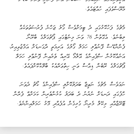
މާޔޫސްވެފައި ހުއްޓައެވެ.
މެޗުގެ ފަހުކޮޅުގައި ދެ ޓީމަށްވެސް ގޯލު ޖަހާނެ ފުރުސަތުތަކެއް
ލިބުނެވެ. އެގޮތުން 76 ވަނަ މިނެޓުގައި ޕޯޗުގަލްގެ ބްރޫނޯ
ފެނާންޑޭސް ފޮނުވާލި ހަމަލާ ގޯލުގެ އަރިމަތީ ދާގަނޑަށް އަމާޒުވިއިރު،
އަނެއްކޮޅުން ސްޕެއިންގެ އޮލްމޯ އޭރިއާ ތެރެއިން ފޮނުވާލި ހަމަލާ
ޕޯޗުގަލްގެ ރޫބެން ޑިއާސް ވަނީ ހިތްވަރާއެކު ބްލޮކްކޮށްފައެވެ.
ނަމަވެސް، މެޗުގެ ނަތީޖާ ބަދަލުކޮށްލީ ސްޕެއިންގެ ކޯޗު ދެވަނަ
ހާފުގައި ދަނޑަށް ނެރުނު ދެ ބަދަލު ކުޅުންތެރިން ކަމަށްވާ ފެރާން
ޓޮރޭޒްއާއި މިކޭލް މެރީނޯ ގުޅިގެން އުފެއްދި މޮޅު ހަމަލާއިންނެވެ.