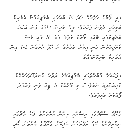
މިއީ ވޯލްޑް ކަޕެއްގެ ގަދަ 16 ބުރުގައި ބެލްޖިއަމުން އެމެރިކާ
ބަލިކުރި ދެވަނަ ފަހަރެވެ. މީގެ ކުރިން 2014 ވަނަ އަހަރު
ބްރެޒިލްގައި ބޭއްވި ވޯލްޑް ކަޕްގެ ގަދަ 16 ގައި ވެސް
ބެލްޖިއަމުން ވަނީ އިތުރު ވަގުތުގެ ދެ ހާފު ކުޅެގެން 2-1 އިން
އެމެރިކާ ބަލިކޮށްފައެވެ.
މިފަހަރުގެ މުބާރާތުގައި ބެލްޖިއަމްގެ ދަތުރު އުނދަގޫތަކަކާއެކު
ކުރިއަށްދިޔަ ނަމަވެސް، މި މޮޅާއެކު އެ ޓީމު ވަނީ ވަރުގަދަ
ފޯމަކަށް އެޅިފައެވެ.
ގްރޫޕް ސްޓޭޖުގައި މިސްރާއި އީރާނާ އެއްވަރުވެ، ފަހު މެޗުގައި
ނިއުޒިލޭންޑް ބޮޑު ތަފާތަކުން ބަލިކޮށް ގްރޫޕުގެ އެއްވަނަ ހޯދި