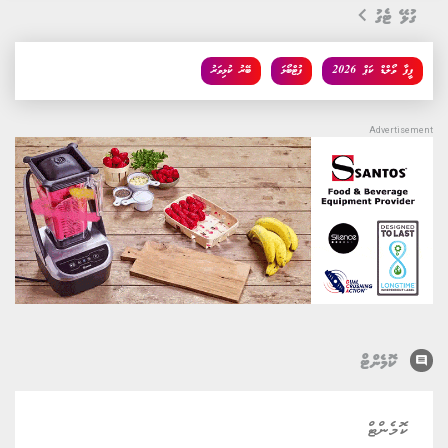
ގުޅޭ ޓެގު
ފީފާ ވޯލްޑް ކަޕް 2026
ފުޓްބޯޅަ
ބޭރު ކުޅިވަރު
comment
ކޮމެންޓް