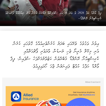
ފީފާ ވޯލްޑް ކަޕް 2026 ގެ ގަދަ 16 ގައި ސްޕެއިންއާ ދެކޮޅަށް ކުޅުނު މެޗު ނިމުމާއެކު ޕޯޗުގަލްގެ
ކްރިސްޓިއާނޯ ރޮނާލްޑޯ--
އިތުރު ވަގުތުގެ ތެރޭގައި ބަދަލު ކުޅުންތެރިއެއްގެ ގޮތުގައި ކުޅެން
އެރި މިކޭލް މެރީނޯ ޖެހި ލަނޑުން، ވާދަވެރި ޕޯޗުގަލްއާއި
ކްރިސްޓިއާނޯ ރޮނާލްޑޯ މުބާރާތުން ކަޓުވާލުމަށްފަހު ސްޕެއިން, ފީފާ
ވޯލްޑް ކަޕްގެ ކުއާޓާ ފައިނަލުން ޖާގަ ހޯދައިފިއެވެ.