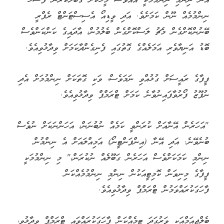
އޭނާ ނިންމި ނިންމުމަކީ އެއްވެސް މީހަކަށް ގަބޫލުކުރަން ފަސޭހަ
ނިންމުމެއް ނޫން ކަމަށެވެ. އަދި ވީޑިއޯ އެސިސްޓަންޓް ރެފްރީ
ބޭނުންކޮށްގެން މެޗު ލަސްކޮށްގެން ބެލުމުން، އާދައިގެ ކަންކަންވެސް
ބޮޑު އަނިޔާވެރި އަމަލެއްގެ ގޮތުގައި ފެނިގެންދާކަމަށް ވިދާޅުވިއެވެ.
ފީފާގެ ރައީސަށް ގުޅުއްވި ނަމަވެސް، ވަކި ގޮތަކަށް ނިންމުމަށް އެދި
ނުފޫޒު ފޯރުވާފައިނުވާނެ ކަމަށް ޓްރަމްޕް ވިދާޅުވިއެވެ.
"އަހަރެން އޭނާއަށް ކުރަންވީ ކަމެއް ނުބުނަން، އަހަންނަކަށް ނުވެސް
ބުނެވޭނެ. އަދި އޭނާ (އިންފަންޓީނޯ) އަމިއްލައަށް އެ ނިންމުން
ނިންމި ކަމަކަށްވެސް އަހަރެން ގަބޫލެއް ނުކުރަން،" މި ނިންމުމަކީ
ފީފާގެ މިނިވަން ކޮމިޓީއަކުން ނިންމި ނިންމުމެއްކަން
ފާހަގަކުރައްވަމުން ޓްރަމްޕް ވިދާޅުވިއެވެ.
ބެލްޖިއަމްއަކީ ވަރުގަދަ ޓީމެއްކަން ފާހަގަކުރައްވައި ޓްރަމްޕް ވިދާޅުވީ،