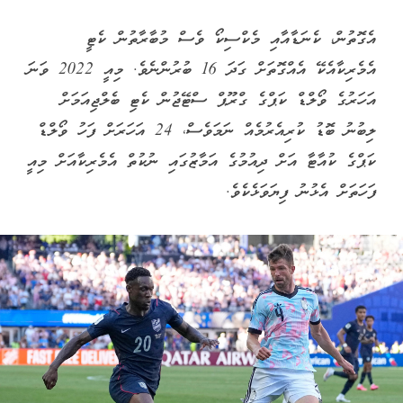
އެގޮތުން، ކެނަޑާއާއި މެކްސިކޯ ވެސް މުބާރާތުން ކެޓީ
އެމެރިކާއެކޭ އެއްގޮތަށް ގަދަ 16 ބުރުންނެވެ. މިއީ 2022 ވަނަ
އަހަރުގެ ވޯލްޑް ކަޕްގެ ގްރޫޕް ސްޓޭޖުން ކެޓި ބެލްޖިއަމަށް
ލިބުނު ބޮޑު ކުރިއެރުމެއް ނަމަވެސް، 24 އަހަރަށް ފަހު ވޯލްޑް
ކަޕްގެ ކުއާޓާ އަށް ދިއުމުގެ އަމާޒުގައި ނުކުތް އެމެރިކާއަށް މިއީ
ފަހަތަށް އެޅުނު ފިޔަވަޅެކެވެ.