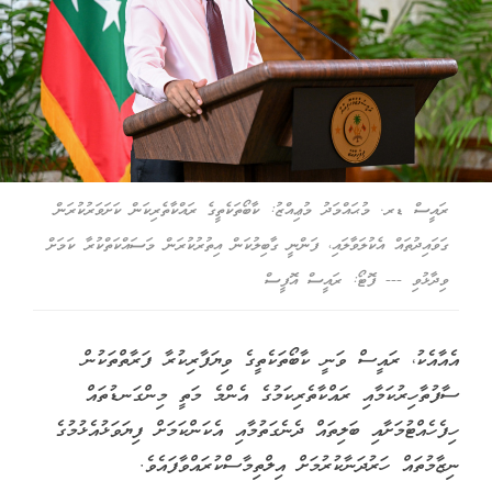
ރައީސް ޑރ. މުޙައްމަދު މުޢިއްޒު: ކާބޯތަކެތީގެ ރައްކާތެރިކަން ކަށަވަރުކުރަން
ގަވައިދުތައް އެކުލަވާލައި، ފަންނީ ގާބިލުކަން އިތުރުކުރަން މަސައްކަތްކުރާ ކަމަށް
ވިދާޅުވި --- ފޮޓޯ: ރައީސް އޮފީސް
އެއާއެކު، ރައީސް ވަނީ ކާބޯތަކެތީގެ ވިޔަފާރިކުރާ ފަރާތްތަކުން
ސާފުތާހިރުކަމާއި ރައްކާތެރިކަމުގެ އެންމެ މަތީ މިންގަނޑުތައް
ހިފެހެއްޓުމަށާއި ބަލިތައް ދެނެގަތުމާއި އެކަންކަމަށް ފިޔަވަޅުއެޅުމުގެ
ނިޒާމުތައް ހަރުދަނާކުރުމަށް އިލްތިމާސްކުރައްވާފައެވެ.