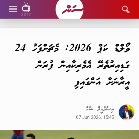
SSTV
SSTV LIVE
ވޯލްޑް ކަޕް 2026: މެޗަށްފަހު 24
ގަޑިއިރުތެރޭ އެމެރިކާއިން ފުރަން
އީރާނަށް އަންގައިފި
އިސްމާއީލް ޝާހް
07 Jun 2026, 15:45