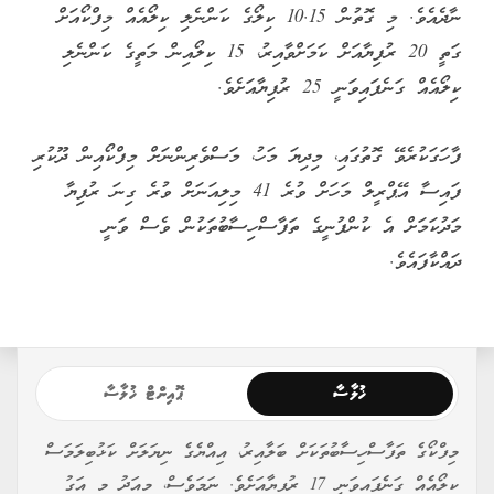
ނާދެއެވެ. މި ގޮތުން 10.15 ކިލޯގެ ކަންނެލި ކިލޯއެއް މިފްކޯއަށް
ގަތީ 20 ރުފިޔާއަށް ކަމަށްވާއިރު، 15 ކިލޯއިން މަތީގެ ކަންނެލި
ކިލޯއެއް ގަނެފައިވަނީ 25 ރުފިޔާއަށެވެ.
ފާހަގަކުރެވޭ ގޮތުގައި، މިދިޔަ މަހު، މަސްވެރިންނަށް މިފްކޯއިން ދޫކުރި
ފައިސާ އޭޕްރީލް މަހަށް ވުރެ 41 މިލިއަނަށް ވުރެ ގިނަ ރުފިޔާ
މަދުކަމަށް އެ ކުންފުނީގެ ތަފާސްހިސާބުތަކުން ވެސް ވަނީ
ދައްކާފައެވެ.
ޚުލާސާ
ޕޮއިންޓް ޚުލާސާ
މިފްކޯގެ ތަފާސްހިސާބުތަކަށް ބަލާއިރު، އިއްޔެގެ ނިޔަލަށް ކަޅުބިލަމަސް
ކިލޯއެއް ގަނެފައިވަނީ 17 ރުފިޔާއަށެވެ. ނަމަވެސް، މިއަދު މި އަގު