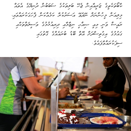
ކާބޯތަކެތީގެ ޒަރީއާއިން ޖެހޭ ބަލިތަކުގެ ސަބަބުން ދުނިޔޭގެ އެތައް
މިލިއަން މީހުންނަށް ނޭދެވޭ އަސަރުކުރާ ކަމެއްކަން ފާހަގަކުރައްވައި،
ރައީސް ވަނީ މިއީ ޞިއްޙީ ނިޒާމާއި ދިރިއުޅުމުގެ ވަސީލަތްތަކާއި
ގައުމުގެ އިގުތިސާދަށް އޮތް ބޮޑު ބުރައެއްގެ ގޮތުގައި
ސިފަކުރައްވާފައެވެ.