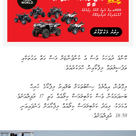
ކޮންމެ ދުވަހަކު ވެސް އެ ކުންފުންޏަށް މަސް ގަތް އަގުތަކާއި
ތަފުސީލުތައް މިފްކޯއިން ހާމަކުރެއެވެ.
މިގޮތުން، އިއްޔެގެ ހިސާބުތަކަށް ބަލާއިރު މިފްކޯގެ ހުރިހާ
ބަނދަރަކުން ވެސް ކަޅުބިލަމަސް ކިލޯއެއް ގަތީ 17 ރުފިޔާއަށެވެ.
އެކަމަކު، މިއަދު ކަޅުބިލަމަސް ކިލޯއެއް މިފްކޯއަށް ގަނެފައިވަނީ
18.50 ރުފިޔާއަށެވެ.