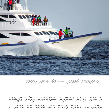
މަސްވެރިންތަކެއް ދޯންޏެއްގައި ----- ފޮޓޯ/ މަސްވެރި އިހަވަންދޫ
އެ ބަދަލާ ގުޅިގެން 'ސަން'އިން ސުވާލުކުރުމުން މިފްކޯގެ އޮފިޝަލަކު
ވިދާޅުވީ، އެއީ މިއަދުން ފެށިގެން ގެނައި ބަދަލެއް ނޫން ކަމަށެވެ. މި