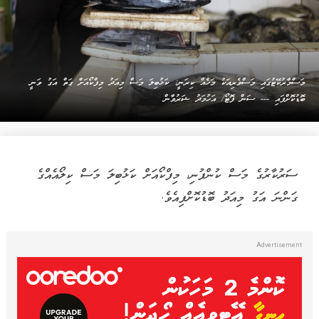
މަސްމާރުކޭޓުގައި މަސްވެރިއަކު މަހެއް ކިރަނީ: ކަޅުބިލަ މަސް މިއަދު މިފްކޯއަށް ގަތް އަގު ވަނީ
ބޮޑުކޮށްފައި --- ސަން ފޮޓޯ/ އަހުމަދު ޝަރުވާން
ސަރުކާރުގެ މަސް ކުންފުނި، މިފްކޯއަށް ކަޅުބިލަ މަސް ކިލޯއެއްގެ
ގަންނަ އަގު މިއަދު ބޮޑުކޮށްފިއެވެ.