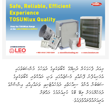
މިއަދު ފާހަގަކުރާ ދުނިޔޭގެ ކާބޯތަކެތީގެ ދުވަހުގެ މުނާސަބަތުގައި
އެމަނިކުފާނު ފޮނުއްވި މެސެޖެއްގައި ވަނީ، ރައްކާތެރި ކާބޯތަކެތީގެ
ސަބަބުން ޢާންމު ސިއްހަތާއި ދެމެހެއްޓެނިވި ތަރައްގީއާއި އިންސާނާގެ
ދުޅަހެޔޮކަމަށް ލިބޭ ބޮޑު ކުރިއެރުމުގެ މައްޗަށް
އަލިއަޅުއްވާލައްވާފައެވެ.