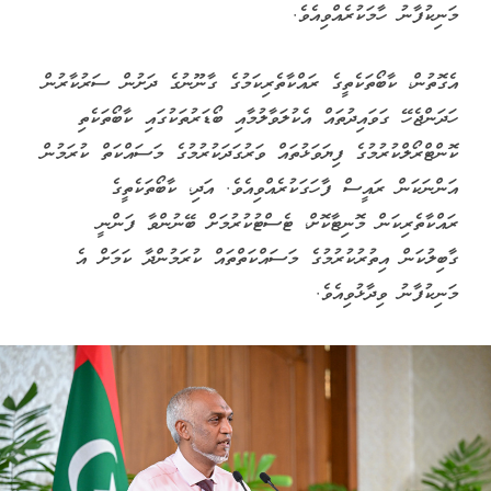
މަނިކުފާނު ހާމަކުރެއްވިއެވެ.
އެގޮތުން، ކާބޯތަކެތީގެ ރައްކާތެރިކަމުގެ ގާނޫނުގެ ދަށުން ސަރުކާރުން
ހަދަންޖެހޭ ގަވައިދުތައް އެކުލަވާލުމާއި ބޯޑަރުތަކުގައި ކާބޯތަކެތި
ކޮންޓްރޯލްކުރުމުގެ ފިޔަވަޅުތައް ވަރުގަދަކުރުމުގެ މަސައްކަތް ކުރަމުން
އަންނަކަން ރައީސް ފާހަގަކުރެއްވިއެވެ. އަދި، ކާބޯތަކެތީގެ
ރައްކާތެރިކަން މޮނިޓާކޮށް، ޓެސްޓުކުރުމަށް ބޭނުންވާ ފަންނީ
ގާބިލުކަން އިތުރުކުރުމުގެ މަސައްކަތްތައް ކުރަމުންދާ ކަމަށް އެ
މަނިކުފާނު ވިދާޅުވިއެވެ.