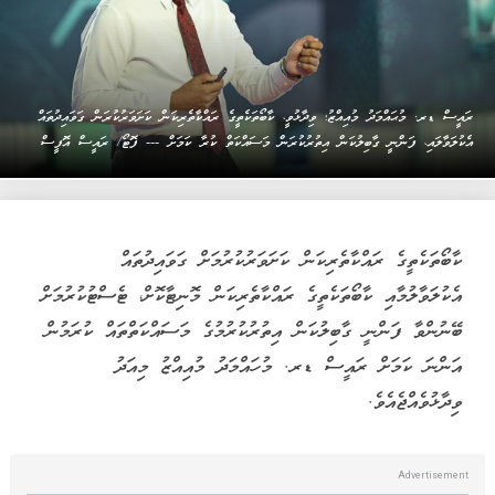
ރައީސް ޑރ. މުޙައްމަދު މުއިއްޒު؛ ވިދާޅުވީ، ކާބޯތަކެތީގެ ރައްކާތެރިކަން ކަށަވަރުކުރަން ގަވައިދުތައް
އެކުލަވާލައި، ފަންނީ ގާބިލުކަން އިތުރުކުރަން މަސައްކަތް ކުރާ ކަމަށް --- ފޮޓޯ/ ރައީސް އޮފީސް
ކާބޯތަކެތީގެ ރައްކާތެރިކަން ކަށަވަރުކުރުމަށް ގަވައިދުތައް
އެކުލަވާލުމާއި ކާބޯތަކެތީގެ ރައްކާތެރިކަން މޮނިޓާކޮށް، ޓެސްޓުކުރުމަށް
ބޭނުންވާ ފަންނީ ގާބިލުކަން އިތުރުކުރުމުގެ މަސައްކަތްތައް ކުރަމުން
އަންނަ ކަމަށް ރައީސް ޑރ. މުހައްމަދު މުއިއްޒު މިއަދު
ވިދާޅުވެއްޖެއެވެ.