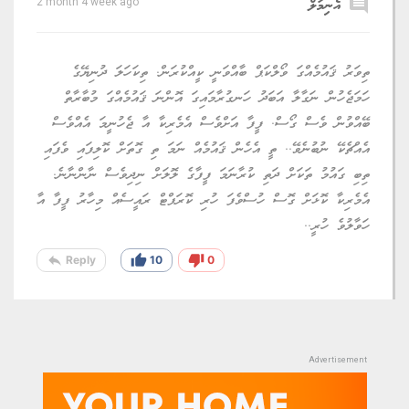
comment
އެނިމަލް
2 month 4 week ago
ތިވަރު ޤައުމެއްގަ ވޯލްކަޕް ބާއްވަނީ ކީއްކުރަން. ތިކަހަލަ ދުނިޔޭގެ
ހަމަޖެހުން ނަގާލާ އަބަދު ހަނގުރާމައިގަ އޮންނަ ޤައުމެއްގަ މުބާރާތް
ބޭއްވުން ވެސް ގޯސް. ފީފާ އަށްވެސް އެމެރިކާ އާ ޖެހުނީމަ އެއްވެސް
އެއްޗެކޭ ނުބުނެވޭ.. ތީ އެހެން ޤައުމެއް ނަމަ ތި ގޮތަށް ކޮލިފައި ވެފައި
ތިބި ގައުމު ތަކަށް ދަތި ކުރާނަމަ ފީފާގެ ލޮލަށް ނިދިވެސް ނާންނާނެ.
އެމެރިކާ ކޮޅަށް ގޮސް ހުސްވެފަ ހުރި ކޮރަޕްޓް ރައީސެއް މިހާރު ފީފާ އާ
ހަވާލުވެ ހުރީ..
reply
thumb_up
thumb_down
Reply
10
0