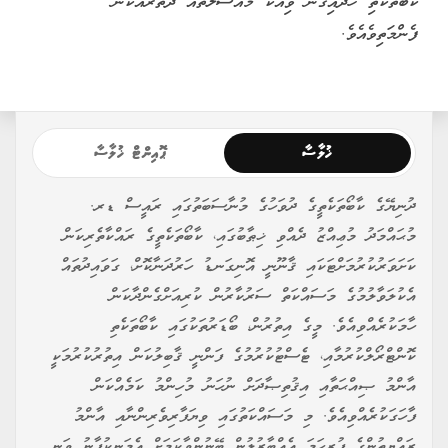
ކާބޯތަކެތި ހަދައިގެން ވިއްކާ މައްސަލަތައް ދޭތެރެއަކުން
ފެންމަތިވެއެވެ.
ޚުލާސާ
ޕޮއިންޓް ޚުލާސާ
ދުނިޔޭގެ ކާބޯތަކެތީގެ ދުވަހުގެ މުނާސަބަތުގައި ރައީސް ޑރ.
މުޙައްމަދު މުޢިއްޒު ދެއްވި ޚިޠާބުގައި، ކާބޯތަކެތީގެ ރައްކާތެރިކަން
ކަށަވަރުކުރުމަށްޓަކައި ޤާނޫނީ އޮނިގަނޑު ހަރުދަނާކޮށް، ގަވައިދުތައް
އެކުލަވާލުމުގެ މަސައްކަތް ސަރުކާރުން ކުރިއަށްގެންދާކަން
ހާމަކުރެއްވިއެވެ. މީގެ އިތުރުން، ބޯޑަރުތަކުގައި ކާބޯތަކެތި
ކޮންޓްރޯލްކުރުމާއި، ޓެސްޓުކުރުމުގެ ފަންނީ ޤާބިލުކަން އިތުރުކުރުމަކީ
އާންމު ޞިއްޙަތާއި އިޤުތިޞާދަށް ނުހަނު މުހިންމު ކަމެއްކަން
ފާހަގަކުރެއްވިއެވެ. މި މަސައްކަތުގައި ވިޔަފާރިވެރިންނާއި އާންމު
ރައްޔިތުންގެ ފުރިހަމަ އެއްބާރުލުން ބޭނުންވާކަމަށް އެމަނިކުފާނު ވަނީ