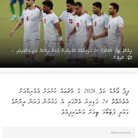
އީރާންގެ ޓީމް: މެޗަށްފަހު 24 ގަޑިއިރުތެރޭ އެމެރިކާއިން ފުރަން އީރާނަށް ވަނީ އަންގައިފައި --
ފޮޓޯ/ ރޮއިޓާސް
ފީފާ ވޯލްޑް ކަޕް 2026 ގެ މެޗުތައް ކުޅުމަށް އެމެރިކާއަށް
އެތެރެވާތާ 24 ގަޑިއިރު ތެރޭގައި އެ ގައުމުން ފުރަން އީރާންގެ
ގައުމީ ފުޓްބޯޅަ ޓީމަށް އަންގައިފިއެވެ.