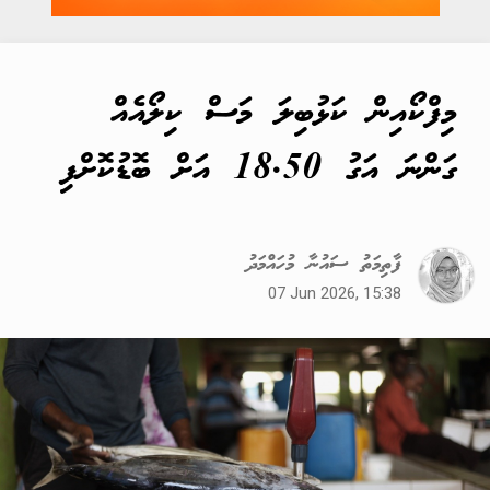
މިފްކޯއިން ކަޅުބިލަ މަސް ކިލޯއެއް
ގަންނަ އަގު 18.50 އަށް ބޮޑުކޮށްފި
ފާތިމަތު ސައުނާ މުހައްމަދު
07 Jun 2026, 15:38