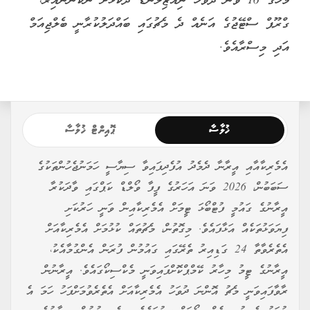
މަހުގެ 16 ވަނަ ދުވަހު ނިއުޒިލޭންޑާ ދެކޮޅަށް ނުކުންނައިރު،
ގްރޫޕް ސްޓޭޖުގެ އަނެއް ދެ މެޗުގައި ބައްދަލުކުރާނީ ބެލްޖިއަމް
އަދި މިސްރާއެވެ.
ޚުލާސާ
ޕޮއިންޓް ޚުލާސާ
އެމެރިކާއާއި އީރާނާ ދެމެދު އުފެދިފައިވާ ސިޔާސީ ހަމަނުޖެހުންތަކުގެ
ސަބަބުން، 2026 ވަނަ އަހަރުގެ ފީފާ ވޯލްޑް ކަޕްގައި ވާދަކުރާ
އީރާނުގެ ގައުމީ ފުޓްބޯޅަ ޓީމަށް އެމެރިކާއިން ވަނީ ހަރުކަށި
ފިޔަވަޅުތަކެއް އަޅާފައެވެ. މިގޮތުން، މެޗުތައް ކުޅުމަށް އެމެރިކާއަށް
އެތެރެވާތާ 24 ގަޑިއިރު ތެރޭގައި ގައުމުން ފުރަން އެންގުމާއެކު،
އީރާނުގެ ޓީމު މިހާރު ކޭމްޕްކޮށްފައިވަނީ މެކްސިކޯގައެވެ. އީރާނުން
ރާވާފައިވަނީ މެޗު އޮންނަ ދުވަހު އެމެރިކާއަށް އެތެރެވުމަށްފަހު ހަމަ އެ