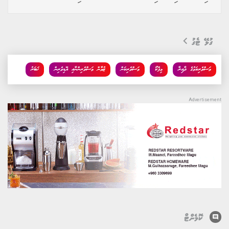
ގުޅޭ ޓެގު
މަސްވެރިކަމުގެ ދާއިރާ
މިފްކޯ
މަސްވެރިކަން
ޒުވާން މަސްވެރިންނާއި އޮޑިވެރިން
ޚަބަރު
comment
ކޮމެންޓް