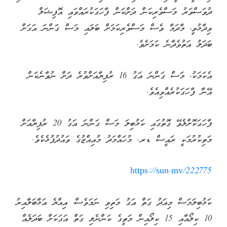
ދުވަސްވަރު މަސްވެރިކަން ދަށްކަން ފާހަގަކުރައްވައި އޮފިޝަލް
ވިދާޅުވީ، މާދަމާ ވެސް މަސްވެރިކަމަށް ބަލައި މަސް ގަންނަ އަގަށް
ބަދަލު އަތުވެދާނެ ކަމަށެވެ.
އެކަމަކު، މަސް ގަންނަ އަގު 16 ރުފިޔާއަށްވުރެ ދަށް ނުވާނެކަން
އޭނާ ފާހަގަކުރެއްވިއެވެ.
ފާހަގަކޮށްލެވޭ ގޮތުގައި ކަޅުބިލަ މަސް ގަންނަ އަގު 20 ރުފިޔާއަށް
މަތިކުރުމަކީ ރައީސް ޑރ. މުހައްމަދު މުއިއްޒުގެ ވައުދުފުޅެކެވެ.
https://sun.mv/222775
ކަޅުބިލަމަސް މިއަދު ގަތް އަގު މަތިވި ނަމަވެސް، އިއްޔެ އަޅާބަލާއިރު
10 ކިލޯއާއި 15 ކިލޯއިން މަތީގެ ކަންނެލި ގަތް އަގަކަށް ބަދަލެއް