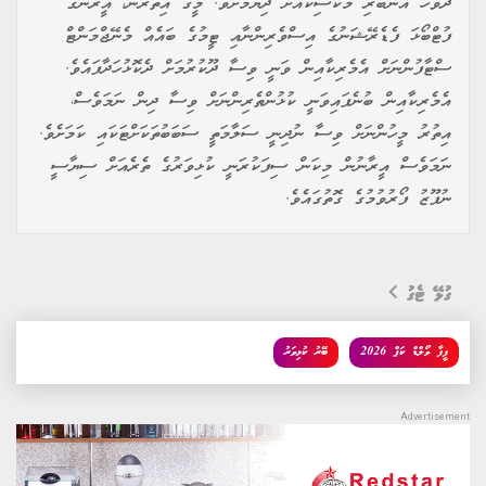
ދުވަހު އެނބުރި މެކްސިކޯއަށް ދިޔުމަށެވެ. މީގެ އިތުރުން، އީރާނުގެ
ފުޓްބޯޅަ ފެޑެރޭޝަނުގެ އިސްވެރިންނާއި ޓީމުގެ ބައެއް މެނޭޖްމަންޓް
ސްޓާފުންނަށް އެމެރިކާއިން ވަނީ ވިސާ ދޫކުރުމަށް ދެކޮޅުހަދާފައެވެ.
އެމެރިކާއިން ބުނެފައިވަނީ ކުޅުންތެރިންނަށް ވިސާ ދިން ނަމަވެސް،
އިތުރު މީހުންނަށް ވިސާ ނުދިނީ ސަލާމަތީ ސަބަބުތަކަށްޓަކައި ކަމަށެވެ.
ނަމަވެސް އީރާނުން މިކަން ސިފަކުރަނީ ކުޅިވަރުގެ ތެރެއަށް ސިޔާސީ
ނުފޫޒު ފޯރުވުމުގެ ގޮތުގައެވެ.
ގުޅޭ ޓެގު
ފީފާ ވޯލްޑް ކަޕް 2026
ބޭރު ކުޅިވަރު