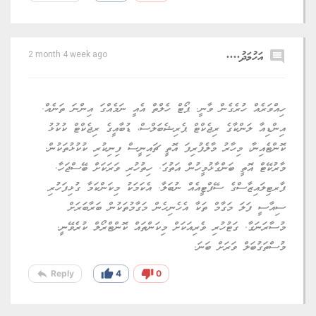
comment
އަހުމަދު....
2 month 4 week ago
ހިއްވަރެއް ހުރެގެން ވާނީ. ޕޯޓް ހެލްތް އެއީ ނަމެއްގަ އިންނަ ތަނެއް.
އިންޑިއާ ލަންކާގެ ރިޖެކްޓް ޕެރިޝެބަލްސް، ޑުބާއީގެ ރިޖެކްޓް ކުކުޅު
ކޮންޓެއިނާ، މިހާރު މާލެފުރިފަ އޮތީ ޗައިނީސް ފިނިކުރި ކުކުޅުތަކުން.
މާރުކޭޓް އޮތީ ބަންގާޅުމީހުން އަތުގަ. ހިތުހުރި ވަރަކަށް ބޭސްޖަހާ.
ފާރޓިލައިޒާސްގެ ސޭފްޓީއެއް ނުބަލާ. އެކަމަކު މިކަންކަމާ ގުޅިފަހުރި
ސިއާސީ ފަލަ މަގާމް ތަކާ އެހެނިހެން މަގާމުތަކުން ބަރާބަރަށް
މުސާރަނަގާ. ގަޓުހުރި ވެރިއަކަށް މިކަންތައް ކޮންޓްރޯލް ކުރެވޭނީ.
މުސްތަގުބަލް ވަރަށް ބަނަ.
reply
thumb_up
thumb_down
Reply
4
0