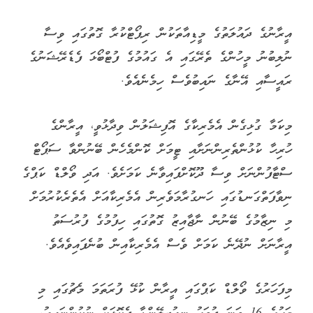
އީރާނުގެ ދައުލަތުގެ މީޑިއާތަކުން ރިޕޯޓްކުރާ ގޮތުގައި ވިސާ
ނުލިބުނު މީހުންގެ ތެރޭގައި އެ ގައުމުގެ ފުޓްބޯޅަ ފެޑެރޭޝަނުގެ
ރައީސާއި އޭނާގެ ނައިބުވެސް ހިމެނެއެވެ.
މިކަމާ ގުޅިގެން އެމެރިކާގެ އޮފިޝަލުން ވިދާޅުވީ، އީރާންގެ
ހުރިހާ ކުޅުންތެރިންނަށާއި ޓީމަށް ކޮންމެހެން ބޭނުންވާ ސަޕޯޓް
ސްޓާފުންނަށް ވިސާ ދޫކޮށްފައިވާނެ ކަމަށެވެ. އަދި ވޯލްޑް ކަޕްގެ
ނިވާފަތްގަނޑުގައި ހަނގުރާމަވެރިން އެމެރިކާއަށް އެތެރެކުރުމަށް
މި ނިޒާމުގެ ބޭނުން ނާޖާއިޒު ގޮތުގައި ހިފުމުގެ ފުރުސަތު
އީރާނަށް ނުދޭނެ ކަމަށް ވެސް އެމެރިކާއިން ބުނެފައިވެއެވެ.
މިފަހަރުގެ ވޯލްޑް ކަޕްގައި އީރާން ކުޅޭ ފުރަތަމަ މެޗުގައި މި