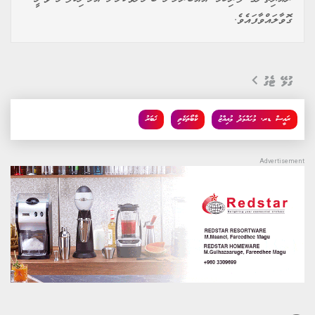
ގޮވާލައްވާފައެވެ.
ގުޅޭ ޓެގު
ރައީސް ޑރ. މުހައްމަދު މުއިއްޒު
ކާބޯތަކެތި
ޚަބަރު