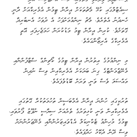
ސިއެޓްލްގައި ކުޅޭ މެޗުތަކަށް އީރާން ޓީމުން އެމެރިކާއަށް ދާނީ
ހެނދުނު އެތެރެވެ، މެޗު ނިންމުމަށްފަހު އެ ދުވަހު އެނބުރިދާ
ގޮތަށެވެ. ކުރިން އީރާން ޓީމު މަޑުކުރަން ހަމަޖެހިފައި އޮތީ
އެމެރިކާގެ އެރިޒޯނާގައެވެ.
މި ނިންމުމުގެ އިތުރުން އީރާން ޓީމުގެ ކޯޗިންގް ސްޓާފުންނާއި
މެނޭޖްމަންޓްގެ ގިނަ ބަޔަކަށް އެމެރިކާއިން ވިސާ ނުދިން
މައްސަލަ ވެސް ވަނީ ވަރަށް ބޮޑުވެފައެވެ.
ތުރުކީގައި ހުންނަ އީރާން އެމްބަސީން ތުހުމަތުކުރާ ގޮތުގައި
އެމެރިކާއިން ވަނީ ކުޅިވަރުގެ ތެރެއަށް ސިޔާސީ ނުފޫޒު ފޯރުވައި،
ޓީމުގެ މުހިންމު ޓެކްނިކަލް އެޑްވައިޒަރުންނާއި މެނޭޖަރުންނަށް
ވިސާ ދޭން ދެކޮޅު ހަދާފައެވެ.