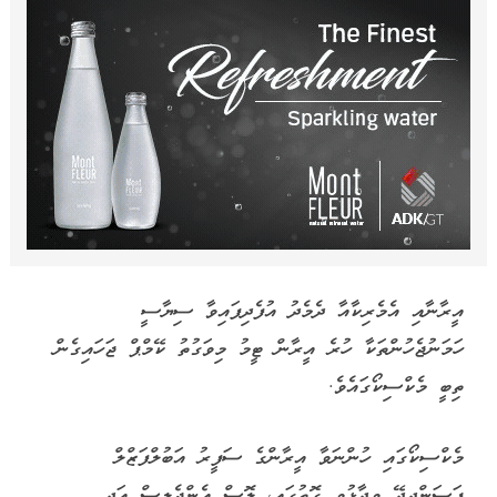
އީރާނާއި އެމެރިކާއާ ދެމެދު އުފެދިފައިވާ ސިޔާސީ
ހަމަނުޖެހުންތަކާ ހުރެ އީރާން ޓީމު މިވަގުތު ކޭމްޕް ޖަހައިގެން
ތިބީ މެކްސިކޯގައެވެ.
މެކްސިކޯގައި ހުންނަވާ އީރާންގެ ސަފީރު އަބުލްފަޒްލް
ޕަސަންދީދޭ ވިދާޅުވި ގޮތުގައި، ލޮސް އެންޖެލިސް އަދި