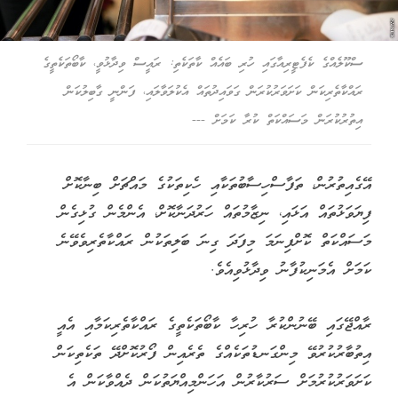
ސްކޫލެއްގެ ކެފެޓީރިއާގައި ހުރި ބައެއް ކާތަކެތި: ރައީސް ވިދާޅުވީ، ކާބޯތަކެތީގެ
ރައްކާތެރިކަން ކަށަވަރުކުރަން ގަވައިދުތައް އެކުލަވާލައި، ފަންނީ ގާބިލުކަން
އިތުރުކުރަން މަސައްކަތް ކުރާ ކަމަށް ---
އޭގެއިތުރުން، ތަފާސްހިސާބުތަކާއި ހެކިތަކުގެ މައްޗަށް ބިނާކޮށް
ފިޔަވަޅުތައް އަޅައި، ނިޒާމުތައް ހަރުދަނާކޮށް، އެންމެން ގުޅިގެން
މަސައްކަތް ކޮށްފިނަމަ މިފަދަ ގިނަ ބަލިތަކުން ރައްކާތެރިވެވޭނެ
ކަމަށް އެމަނިކުފާނު ވިދާޅުވިއެވެ.
ރާއްޖޭގައި ބޭނުންކުރާ ހުރިހާ ކާބޯތަކެތީގެ ރައްކާތެރިކަމާއި އެއީ
އިތުބާރުކުރުވޭ މިންގަނޑުތަކެއްގެ ތެރެއިން ފޯރުކޮށްދޭ ތަކެތިކަން
ކަށަވަރުކުރުމަށް ސަރުކާރުން އަހަންމިއްޔަތުކަން ދެއްވާކަން އެ