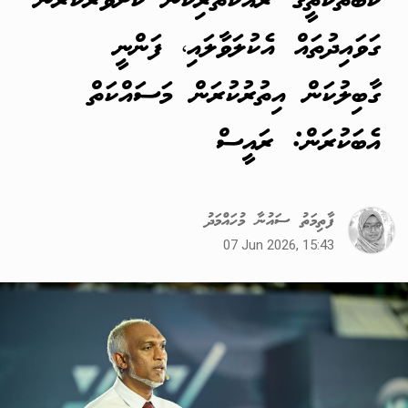
ކާބޯތަކެތީގެ ރައްކާތެރިކަން ކަށަވަރުކުރަން
ގަވައިދުތައް އެކުލަވާލައި، ފަންނީ
ގާބިލުކަން އިތުރުކުރަން މަސައްކަތް
އެބަކުރަން: ރައީސް
ފާތިމަތު ސައުނާ މުހައްމަދު
07 Jun 2026, 15:43