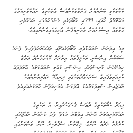
ކާބޯތަކެތި ބޭނުންކުރާ ފަރާތްތަކުންވެސް އެތަކެތީގެ ރައްކާތެރިކަމުގެ
މަޢުލޫމާތު ހޯދައި، ގޭގޭގައި ކާބޯތަކެތި ގެންގުޅުމުގައި ރައްކާތެރި
ގޮތްތައް އިސްކުރުމަށް އެމަނިކުފާނު އެދިވަޑައިގެންނެވިއެވެ.
މީގެ އިތުރުން، ނުރައްކާތެރި ކާބޯތަކެއްޗާއި ތަޣައްޔަރުވެފައިވާ ފެނުގެ
ސަބަބުން އިންސާނީ ތަކުލީފުތައް އިތުރަށް ބޮޑުވަމުންދާ ޣައްޒާ
ހިމެނޭހެން، ކާރިސާތަކާއި އިންސާނީ ކުއްލި ނުރައްކަލުގެ ޙާލަތްތައް
ކުރިމަތިވެފައިވާ ސަރަޙައްދުތަކުގައި ދިރިއުޅޭ ރައްޔިތުންނާއެކު
ރާއްޖެއިން ސާބިތުކަމާއެކު އޮތްކަން އެމަނިކުފާނު ހާމަކުރެއްވިއެވެ.
މިއަދު ކާބޯތަކެތީގެ ދުވަސް ފާހަގަކުރާއިރު، އެ ތަކެތީގެ
ރައްކާތެރިކަމަށް އޮންނަ އިތުބާރު ކުޑަވާ ފަދަ ކަންކަން ރާއްޖޭގައި
ކުރާލެއް މަދެއް ނޫނެވެ. މިގޮތުން، ސާފުތާހިރު ނޫން، ތަންތަނުގައި