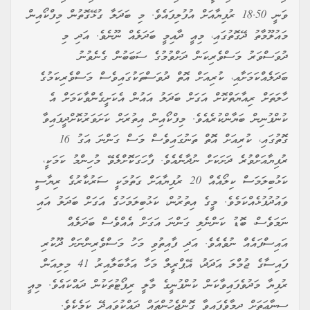
ވަނީ 18.50 ރުފިޔާއަށް އުފުލިފައެވެ. މި ބަދަލާ ގުޅޭގޮތުން މިފްކޯއިން
މައުލޫމާތު ދޭގޮތުގައި، މިއީ ދާއިމީ ބަދަލެއް ނޫނެވެ. އަދި މި
ދުވަސްވަރު މަސްވެރިކަން ދަށްވުމުގެ ސަބަބުން ގެނެވުނު
ބަދަލެއްކަމަށާއި، ކުރިއަށް އޮތް ދުވަސްތަކުގައިވެސް މަސްވެރިކަމުގެ
ހާލަތަށް ރިއާޔަތްކޮށް އަގަށް ބަދަލު އައުން އެކަށީގެންވާކަމަށް އެ
ކުންފުނިން ބަޔާންކުރެއެވެ. މިފްކޯއިން އިތުރަށް ކަށަވަރުކޮށްދީފައިވާ
ގޮތުގައި، ކުރިއަށް އޮތް ތަނުގައިވެސް މަސް ގަންނަ އަގު 16
ރުފިޔާއަށްވުރެ ދަށަކަށް ނުދާނެއެވެ. ފާހަގަކޮށްލެވޭ މުހިންމު ކަމަކީ،
ކަޅުބިލަމަސް ކިލޯއެއް 20 ރުފިޔާއަށް ގަތުމަކީ ސަރުކާރުގެ ރިޔާސީ
ވައުދުފުޅެއްކަމެވެ. މީގެ އިތުރުން، ކަޅުބިލަމަހުގެ އަގަށް ބަދަލު އައި
ނަމަވެސް، ބޮޑު ކަންނެލި ގަންނަ އަގަށް އެއްވެސް ބަދަލެއް
އައިސްފައެއް ނުވެއެވެ. އަދި ފާއިތުވި މަހު މަސްވެރިންނަށް ދޫކުރި
ފައިސާގެ ޖުމްލަ އަދަދު، އޭޕްރީލް މަހާ އަޅާބަލާއިރު 41 މިލިއަން
ރުފިޔާ މަދުވެފައިވާކަން ކުންފުނީގެ މާލީ ރިޕޯޓުތަކުން ދައްކައެވެ. މިއީ
ސިނާޢަތަށް ދިމާވެފައިވާ ގޮންޖެހުންތައް ދައްކުވައިދޭ ކަމެކެވެ.