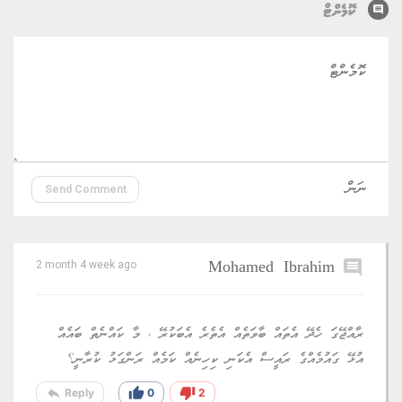
comment
ކޮމެންޓް
Send Comment
Mohamed Ibrahim
comment
2 month 4 week ago
ރާއްޖޭގަ ހެދޭ އެތައް ބާވަތެއް އެތެރެ އެބަކުރޭ ، މާ ކައްނެތް ބައެއް
އުޅޭ ގައުމެއްގެ ރައީސް އެކަނި ކިހިނެއް ކަމެއް ރަންގަޅު ކުރާނީ؟
reply
thumb_up
thumb_down
Reply
0
2