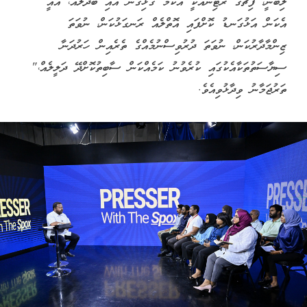
ލިބުނީ، ފިޗްގެ ރޭޓިންއަކީ އެކަމާ ގުޅިގެން އައި ބަދަލެއް، އެއީ
އެކަން އަޅުގަނޑު ކޮށްފައި އޮތްލެއް ރަނގަޅުކަން، ނުވަތަ
ޒިންމާދާރުކަން، ނުވަތަ ދުރުވިސްނުމެއްގެ ތެރެއިން ހަރުދަނާ
ސިޔާސަތުތަކާއެކުގައި ކުރެވުނު ކަމެއްކަން ސާބިތުކޮށްދޭ ދަލީލެއް،"
ތަރުޖަމާނު ވިދާޅުވިއެވެ.