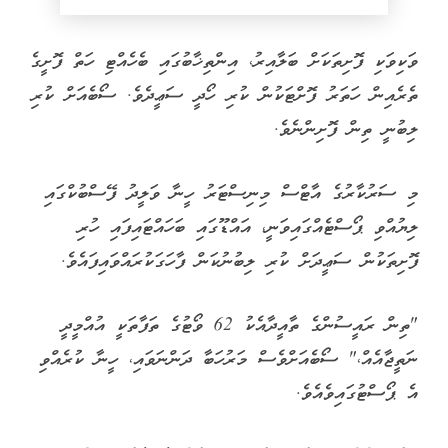
ވަކިވަކި ފޮށިތަކަށް ބަލާއިރު، އިންތިޚާބުގައި ބެހެއްޓި ހަތް ފޮށީގެ
ތެރެއިން ހަތަރު ފޮށްޓަކުން ކުރި ހޯދީ ސަޢީދެވެ. ސޯބެއަށް ކުރި
ލިބުނީ ތިން ފޮށިންނެވެ.
މި ސަރުކާރުގެ އާޓްސް މިނިސްޓަރު ހީނާ ވަލީދު ފޭސްބުކްގައި
ލިޔުއްވި ޕޯސްޓެއްގައިވަނީ، އައްޑޫގައި ބަހައްޓައިފައި ހުރި
ފޮށިތަކުން ސަޢީދަށް ކުރި ލިބުނުކަން ފާހަގަކުރައްވައިފައެވެ.
"ތިން ރައީސުންގެ ތާއީދާއެކު 62 ވޯޓުގެ ތަފާތަކީ އުއްމީދީ
ނަތީޖާއެއް،" ސޯބެއަށްވެސް މަރުހަބާ ދަންނަވައި، ހީނާ ކުރެއްވި
އެ ޕޯސްޓުގައިވެއެވެ.