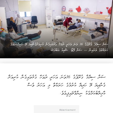
ސަން ސިޔާމް ގުރޫޕުގެ 36 ވަނަ އަހަރީ ދުވަހާ ގުޅުވައިގެން ކުރިއަށްގެންދިޔަ ލޭ ހަދިޔާކުރުމުގެ
ހަރަކާތުގެ ތެރެއިން --- ސަން ފޮޓޯ: ޝާތިއު އަބްދުﷲ
ސަން ސިޔާމް ގުރޫޕުގެ 36ވަނަ އަހަރީ ދުވަހާ ގުޅުވައިގެން ކުރިއަށް
ގެންދިޔަ ލޭ ހަދިޔާ ކުރުމުގެ ހަރަކާތް މި އަހަރު ވެސް
ކާމިޔާބުކަމާއެކު ނިންމާލައިފިއެވެ.