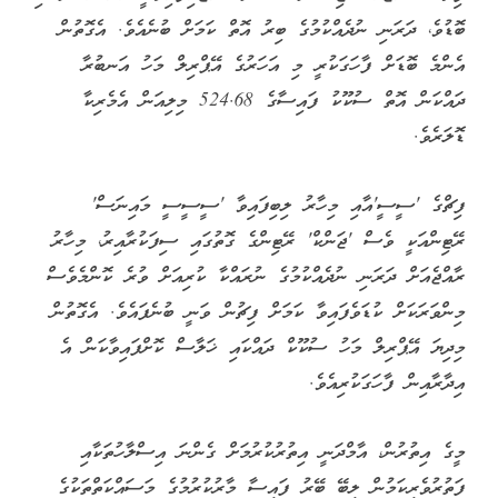
ބޮޑުވެ، ދަރަނި ނުދެއްކުމުގެ ބިރު އޮތް ކަމަށް ބުނެއެވެ. އެގޮތުން
އެންމެ ބޮޑަށް ފާހަގަކުރީ މި އަހަރުގެ އޭޕްރިލް މަހު އަނބުރާ
ދައްކަން އޮތް ސުކޫކު ފައިސާގެ 524.68 މިލިއަން އެމެރިކާ
ޑޮލަރެވެ.
ފިޗްގެ 'ސީސީ'އާއި މިހާރު ލިބިފައިވާ 'ސީސީސީ މައިނަސް'
ރޭޓިންއަކީ ވެސް 'ޖަންކް' ރޭޓިންގެ ގޮތުގައި ސިފަކުރާއިރު، މިހާރު
ރާއްޖެއަށް ދަރަނި ނުދެއްކުމުގެ ނުރައްކާ ކުރިއަށް ވުރެ ކޮންމެވެސް
މިންވަރަކަށް ކުޑަވެފައިވާ ކަމަށް ފިޗުން ވަނީ ބުނެފައެވެ. އެގޮތުން
މިދިޔަ އޭޕްރިލް މަހު ސުކޫކް ދައްކައި ޚަލާސް ކޮށްފައިވާކަން އެ
އިދާރާއިން ފާހަގަކުރިއެވެ.
މީގެ އިތުރުން، އާމްދަނީ އިތުރުކުރުމަށް ގެންނަ އިސްލާހުތަކާއި
ފަތުރުވެރިކަމުން ލިބޭ ބޭރު ފައިސާ މާރުކުރުމުގެ މަސައްކަތްތަކުގެ