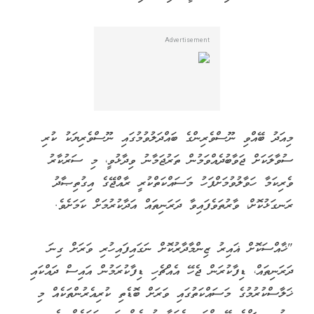
މިއަދު ބޭއްވި ނޫސްވެރިންގެ ބައްދަލުވުމުގައި ނޫސްވެރިޔަކު ކުރި
ސުވާލަކަށް ޖަވާބުދެއްވަމުން ތަރުޖަމާނު ވިދާޅުވީ، މި ސަރުކާރު
ވެރިކަމާ ހަވާލުވުމަށްފަހު މަސައްކަތްކުރީ ރާއްޖޭގެ އިގުތިޞާދު
ރަނގަޅުކޮށް، ވާރުތަވެފައިވާ ދަރަނިތައް އަދާކުރުމަށް ކަމަށެވެ.
"ޚާއްސަކޮށް ޣައިރު ޒިންމާދާރުކޮށް ނަގައިފައިހުރި ވަރަށް ގިނަ
ދަރަނިތައް، ޑިފާކުރަން ޖެހޭ އެއްޗެހި ޑިފާކުރަމުން އައިސް ދައްކައި
ޚަލާސްކުރުމުގެ މަސައްކަތުގައި ވަރަށް ބޮޑެތި ކުރިއެރުންތަކެއް މި