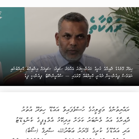
ހިތަދޫ މޫލެކެޑެ ދާއިރާގެ ކުރީގެ ކައުންސިލަރު އަޙްމަދު ސަޢީދު: ސަޢީދަށް އިންތިޚާބު ކާމިޔާބުނުވި
ނަމަވެސް ޕީއެންސީން ދެކެނީ ކާމިޔާބެއް ގޮތުގައި --- ސްކްރީންޝޮޓް: ޕީއެންސީ ފީޑު
ރައްޔިތުންގެ މަޖިލީހުގެ ހުސްވެފައިވާ އައްޑޫ ހިތަދޫ އުތުރު
ދާއިރާގެ އައު މެންބަރު ކަމަށް އިދިކޮޅު އެމްޑީޕީގެ ކެންޑިޑޭޓު
އަދި އައްޑޫގެ ކުރީގެ މޭޔަރު ޢަބްދުالله ޞާދިޤް (ސޯބެ)