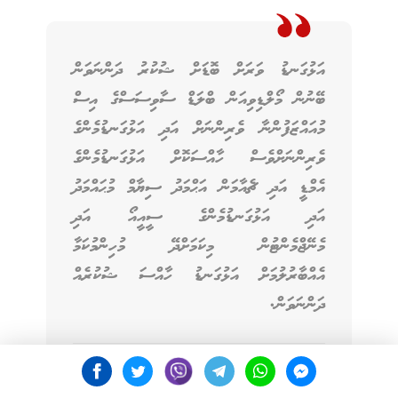
އަޅުގަނޑު ވަރަށް ބޮޑަށް ޝުކުރު ދަންނަވަން
ބޭނުން މޯލްޑިވިއަން ބްލަޑް ސާވިސަސްގެ އިސް
މުއައްޒަފުންނާ ވެރިންނަށް އަދި އަޅުގަނޑުމެންގެ
ވެރިންނަށްވެސް ހާއްސަކޮށް އަޅުގަނޑުމެންގެ
އެމްޑީ އަދި ޗެއާމަން އަޙްމަދު ސިޔާމް މުޙައްމަދު
އަދި އަޅުގަނޑުމެންގެ ސީއީއޯ އަދި
މެނޭޖްމެންޓުން މިކަމަށްދޭ މުހިންމުކަމާ
އެއްބާރުލުމަށް އަޅުގަނޑު ހާއްސަ ޝުކުރެއް
ދަންނަވަން.
ސަން ސިޔާމް ރިސޯޓްސްގެ ޑިރެކްޓާ އޮފް ހިއުމަން
ރިސޯސަސް އެންޑް ޓެލެންޓް ޑިވަލޮޕްމެންޓް އަޙްމަދު އިބްރާހިމް