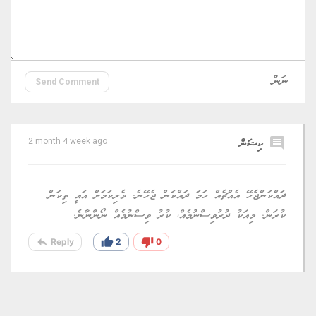
Send Comment
comment
ކިޝަން
2 month 4 week ago
ދައްކަންޖެެހޭ އެއްޗެއް ހަމަ ދައްކަން ޖެހޭނެ. ވެރިކަމަށް އައީ ތިކަން
ކުރަން. މިއަކު ދުރުވިސްނުމެއް، ކުރު ވިސްނުމެއް ނޯންނާނެ.
reply
thumb_up
thumb_down
Reply
2
0