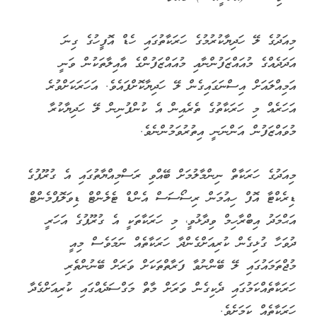
މިއަދުގެ ލޭ ހަދިޔާކުރުމުގެ ހަރަކާތުގައި ހެޑް އޮފީހުގެ ގިނަ
އަދަދެއްގެ މުއައްޒަފުންނާއި މުއައްޒަފުންގެ އާއިލާތަކުން ވަނީ
އަމިއްލައަށް އިސްނަގައިގެން ލޭ ހަދިޔާކޮށްފައެވެ. އަހަރަކަށްވުރެ
އަހަރެއް މި ހަރަކާތުގެ ތެރެއިން އެ ކުންފުނިން ލޭ ހަދިޔާކުރާ
މުވައްޒަފުން އަންނަނީ އިތުރުވަމުންނެވެ.
މިއަދުގެ ހަރަކާތް ނިންމާލުމަށް ބޭއްވި ރަސްމިއްޔާތުގައި އެ ގުރޫޕުގެ
ޑިރެކްޓާ އޮފް ހިއުމަން ރިސޯސަސް އެންޑް ޓެލެންޓް ޑިވަލޮޕްމެންޓް
އަޙްމަދު އިބްރާހިމް ވިދާޅުވީ، މި ހަރަކާތަކީ އެ ގުރޫޕުގެ އަހަރީ
ދުވަހާ ގުޅިގެން ކުރިއަށްގެންދާ ހަރަކާތެއް ނަމަވެސް މިއީ
މުޖްތަމައުގައި ލޭ ބޭންނުވާ ފަރާތްތަކަށް ވަރަށް ބޭނުންތެރި
ހަރަކާތެއްކަމުގައި ދެކިގެން ވަރަށް މާތް މަގްސަދެއްގައި ކުރިއަށްގެދާ
ހަރަކާތެއް ކަމަށެވެ.