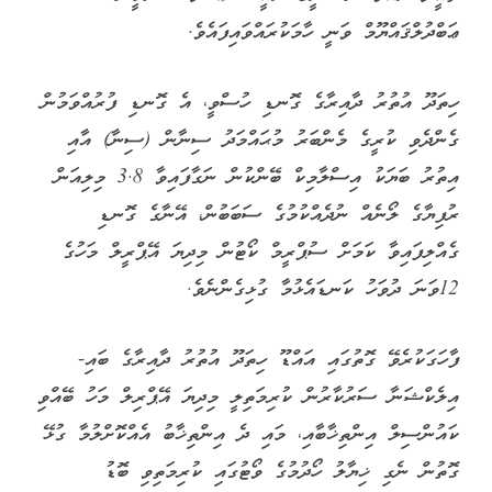
ޢަބްދުލްޤައްޔޫމް ވަނީ ހާމަކުރައްވައިފައެވެ.
ހިތަދޫ އުތުރު ދާއިރާގެ ގޮނޑި ހުސްވީ، އެ ގޮނޑި ފުރުއްވަމުން
ގެންދެވި ކުރީގެ މެންބަރު މުޙައްމަދު ސިނާން (ސިނާ) އާއި
އިތުރު ބަޔަކު އިސްލާމިކް ބޭންކުން ނަގާފައިވާ 3.8 މިލިއަން
ރުފިޔާގެ ލޯނެއް ނުދެއްކުމުގެ ސަބަބުން، އޭނާގެ ގޮނޑި
ގެއްލިފައިވާ ކަމަށް ސުޕްރީމް ކޯޓުން މިދިޔަ އޭޕްރީލް މަހުގެ
12ވަނަ ދުވަހު ކަނޑައެޅުމާ ގުޅިގެންނެވެ.
ފާހަގަކުރެވޭ ގޮތުގައި އައްޑޫ ހިތަދޫ އުތުރު ދާއިރާގެ ބައި-
އިލެކްޝަނާ ސަރުކާރުން ކުރިމަތިލީ މިދިޔަ އޭޕްރިލް މަހު ބޭއްވި
ކައުންސިލް އިންތިޚާބާއި، މައި ދެ އިންތިޚާބު އެއްކޮށްލުމާ ގުޅޭ
ގޮތުން ނެގި ޚިޔާލު ހޯދުމުގެ ވޯޓުގައި ކުރިމަތިވި ބޮޑު