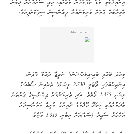
އިންތިޚާބުވީ ކުޑަ ތަފާތަކުން ކަމަށާއި، މިއީ ސަރުކާރަށް ލިބުނު
ކާމިޔާބެއް ގޮތަށް ވެރިކަންކުރާ ޕީއެންސީން ސިފަކޮށްފިއެވެ.
މިއަދު ބޭއްވި ބައި-އިލެކްޝަންގެ ނަތީޖާ ދައްކާ ގޮތުން،
އިންތިޚާބުގައި ވޯޓުލީ 2،730 މީހުންގެ ތެރެއިން ސޯބެއަށް
ލިބުނީ 1،375 ވޯޓެވެ. އަދި ވެރިކަންކުރާ ޕީއެންސީގެ ފަރާތުން
ވާދަކުރެއްވި ހިތަދޫ މޫލެކެޑެ ދާއިރާގެ ކުރީގެ ކައުންސިލަރު
އަޙްމަދު ސަޢީދު (ސޮޑާ)އަށް ލިބުނީ 1،313 ވޯޓެވެ.