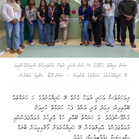
ސަން ސިޔާމް ގުރޫޕުގެ 36 ވަނަ އަހަރީ ދުވަހާ ގުޅުވައިގެން ކުރިއަށްގެންދިޔަ
ލޭ ހަދިޔާކުރުމުގެ ހަރަކާތުގެ ތެރެއިން --- ސަން ފޮޓޯ: ޝާތިއު އަބްދުﷲ
މިއަހަރުވެސް އަހަރީ ދުވަހާ ގުޅުވާ ލޭ ހަދިޔާކުރުމުގެ ހަ ހަރަކާތެއް
ބޭއްވިއިރު، މިއަދު ވަނީ އެންމެ ފަހު ހަރަކާތް ކުރިއަށް
ގެންގޮސްފައެވެ. އެ ހަރަކާތް ބޭއްވީ ހެޑް އޮފީހުގެ މުވައްޒަފުންނާއި
މުއައްޒަފުންގެ އާއިލާތަކުން ލޭ ހަދިޔާކުރުމަށް މޯލްޑިވިއަން ބްލަޑް
ސާވިސަސް (އެމްބީއެސް) ގައެވެ.