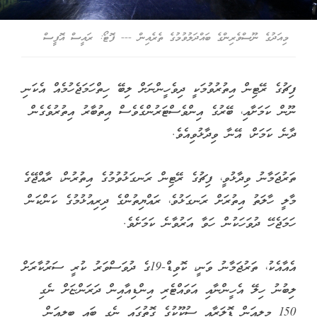
މިއަދުގެ ނޫސްވެރިންގެ ބައްދަލުވުމުގެ ތެރެއިން --- ފޮޓޯ: ރައީސް އޮފީސް
ފިޗުގެ ރޭޓިން އިތުރުވުމަކީ ދިވެހީންނަށް ލިބޭ ހިތްހަމަޖެހުމެއް އެކަނި
ނޫން ކަމަށާއި، ބޭރުގެ އިންވެސްޓަރުންގެވެސް އިތުބާރު އިތުރުވެގެން
ދާނެ ކަމަށް، އޭނާ ވިދާޅުވިއެވެ.
ތަރުޖަމާނު ވިދާޅުވީ، ފިޗުގެ ރޭޓިން ރަނގަޅުވުމުގެ އިތުރުން، ރާއްޖޭގެ
މާލީ ހާލަތު އިތުރަށް ރަނގަޅުވެ، ރައްޔިތުންގެ ދިރިއުޅުމުގެ ކަންކަން
ހަމަޖެހޭ ދުވަހަކުން ހަވާ އަރުވާނެ ކަމަށެވެ.
އެއާއެކު، ތަރުޖަމާނު ވަނީ، ކޮވިޑް-19ގެ ދުވަސްވަރު ކުރީ ސަރުކާރަށް
ލިބުނު ހިލޭ އެހީންނާއި އަވައްޓެރި އިންޑިއާއިން ދަރަންޏަށް ނެގި
150 މިލިއަން ޑޮލަރާއި ސުކޫކުގެ ގޮތުގައި ނެގި ބައި ބިލިއަން