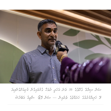
ސަން ސިޔާމް ގުރޫޕުގެ 36 ވަނަ އަހަރީ ދުވަހާ ގުޅުވައިގެން ކުރިއަށްގެންދިޔަ
ލޭ ހަދިޔާކުރުމުގެ ހަރަކާތުގެ ތެރެއިން --- ސަން ފޮޓޯ: ޝާތިއު އަބްދުﷲ