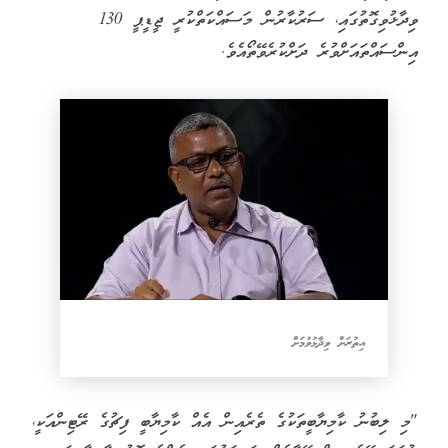
ވިދާޅުވިގޮތުގައި، ސަރުކާރުން މަސައްކަތްކުރީ ޖީޑީޕީ 130
އިންސައްތައަށްވުރެ ދަށްކުރެވޭތޯއެވެ.
އިތުރަށް ވިދާޅުވުމަށް
"މި ލިބުނު ކާމިޔާބީތަކުގެ ތެރެއިން އެއް ކާމިޔާބީ ފިޗުގެ ރޭޓިންއަކީ،