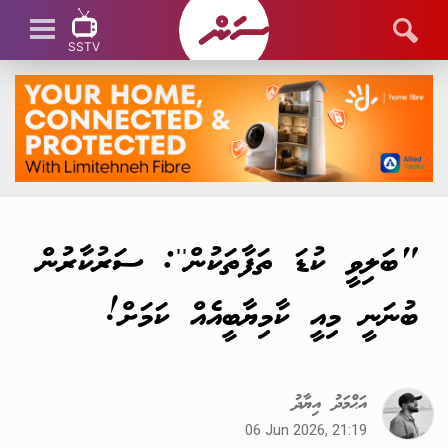
SSTV
SSTV LIVE
"ބަލިވީ ކުޑަ ތަފާތަކުން'': ސަރުކާރުން
ބުނަނީ މިއީ ކާމިޔާބީއެއް ކަމަށް!
އަޙްމަދު އިޔާދު
06 Jun 2026, 21:19