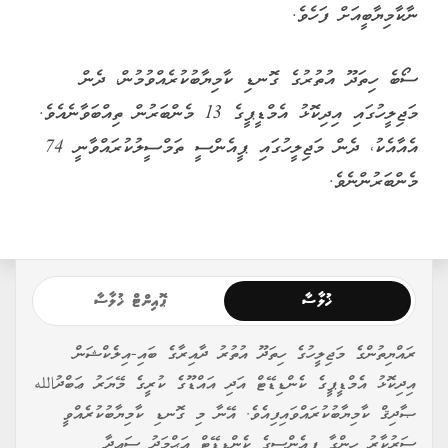
ނާކާމިޔާބީއަށް ފަހެވެ.
ސޯބެ ހިތަދޫ އުތުރުގެ ގޮނޑި ކާމިޔާބުކުރެއްވުމުން، ދެން
މަޖިލީހުގައި އިދިކޮޅު އެމްޑީޕީގެ 13 މެންބަރުން ތިއްބަވާނެއެވެ.
އެއާއެކު، ދެން މަޖިލީހުގައި ޕީއެންސީ ތަމްސީލުކުރައްވާނީ 74
މެންބަރުންނެވެ.
ޚުލާސާ
ޕޮއިންޓް ޚުލާސާ
ރައްޔިތުންގެ މަޖިލީހުގެ ހިތަދޫ އުތުރު ދާއިރާގެ ބައި-އިލެކްޝަން
އިދިކޮޅު އެމްޑީޕީގެ ކެންޑިޑޭޓް އަދި އައްޑޫގެ ކުރީގެ މޭޔަރު ޢަބްދުالله
ޞާދިޤް ކާމިޔާބުކުރައްވައިފިއެވެ. އޭނާ މި ގޮނޑި ކާމިޔާބުކުރެއްވީ
ސަރުކާރު ހިންގާ ޕީއެންސީގެ ކެންޑިޑޭޓް އަޙްމަދު ސަޢީދާ