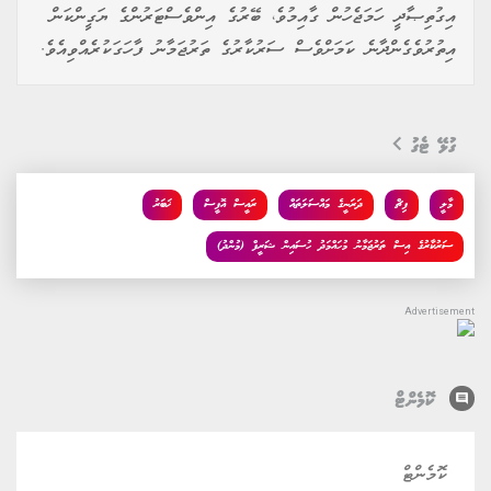
އިގުތިޞާދީ ހަމަޖެހުން ގާއިމުވެ، ބޭރުގެ އިންވެސްޓަރުންގެ ޔަގީންކަން
އިތުރުވެގެންދާނެ ކަމަށްވެސް ސަރުކާރުގެ ތަރުޖަމާނު ފާހަގަކުރެއްވިއެވެ.
ގުޅޭ ޓެގު
މާލީ
ފިޗް
ދަރަނީގެ މައްސަލަތައް
ރައީސް އޮފީސް
ޚަބަރު
ސަރުކާރުގެ އިސް ތަރުޖަމާނު މުހައްމަދު ހުސައިން ޝަރީފް (މުންދު)
comment
ކޮމެންޓް