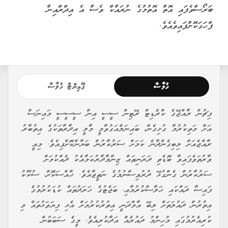
ބަރޯސާވެފައި އޮތް އޮތުމުގެ ނުރައްކާ ވެސް އެ އިދާރާއިން
ފާހަގަކޮށްފައިވެއެވެ.
ޚުލާސާ
ޕޮއިންޓް ޚުލާސާ
ފިޗުން ރާއްޖޭގެ ކްރެޑިޓް ރޭޓިން ސީސީ އިން ސީސީސީ މައިނަސް
އަށް މަތިކުރުމާ ގުޅިގެން، ބައިނަލްއަގުވާމީ މާލީ އިދާރާތަކުގެ އިތުބާރު
ރާއްޖެއަށް ލިބިގެންދާނެ ކަމަށް ސަރުކާރުން ބަޔާންކޮށްފިއެވެ. މިއީ
ވާރުތަވެފައިވާ ބޮޑެތި ދަރަނިތައް ޒިންމާދާރުކަމާއެކު ދެއްކުމަށް
ސަރުކާރުން ގެންގުޅޭ ދުރުވިސްނުމުގެ ނަތީޖާއެވެ. ޚާއްސަކޮށް، ސުކޫކު
ފައިސާ ދައްކައި ޚަލާސްކުރުމާއި، ބަޖެޓުގެ ޚަރަދުތައް ކުޑަކުރުމުގެ
އިތުރުން ދައުލަތަށް ލިބޭ އާމްދަނީ އިތުރުކުރުމަށް އެޅި ފިޔަވަޅުތައް މި
ކުރިއެރުމުގައި މުހިންމު ދައުރެއް އަދާކުރިއެވެ. މީގެ ސަބަބުން