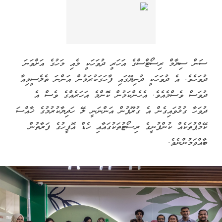
ސަން ސިޔާމް ރިސޯޓްސްގެ އަހަރީ ދުވަހަކީ މެއި މަހުގެ އަށްވަނަ
ދުވަހެވެ. އެ ދުވަހަކީ ދުނިޔޭގައި ފާހަގަކުރަމުން އަންނަ ތެލެސީމިއާ
ދުވަސް ވެސްމެއެވެ. އެހެންކަމުން ކޮންމެ އަހަރެއްގެ ވެސް އެ
ދުވަހާ ގުޅުވައިގެން އެ ގުރޫޕުން އަންނަނީ ލޭ ހަދިޔާކުރުމުގެ ޚާއްސަ
ކޭމްޕުތަކެއް ކުންފުނީގެ ރިސޯޓުތަކުގައާއި ހެޑް އޮފީހުގެ ފަރާތުން
ބާއްވަމުންނެވެ.