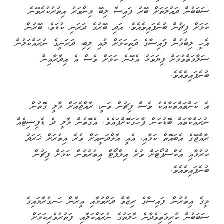
ސަބަބުން ދައުލަތަށް ބޭރު ފައިސާ ލިބޭ މިންވަރު އިތުރުކުރެވޭނެ
ކަމަށް ފިޗުން ބުނެފައިވެއެވެ. އަދި ބޭރުގެ ދަރަނި ކުޑަވެ، ބޭރުން
އެހީ ލިބުމުން ފައިސާގެ ދަތިކަމަށް ލުއި ލިބި، ދަރަނީގެ ނުރައްކަލުން
ސަލާމަތްވުމަށް ފިޔަވަޅު އެޅޭނެ ކަމަށް ވެސް އެ އިދާރާއިން
ބުނެފައިވެއެވެ.
އެ ކަންތައްތަކާއެކު ވެސް ފިޗުން ވަނީ، ރާއްޖެއަށް މާލީ ގޮތުން
ނުރައްކާތައް ބޮޑުކަން ފާހަގަކޮށްފައެވެ. އެގޮތުން މާލީ ދެ ޑެފިސިޓެއް
ރާއްޖޭގެ އެބައޮތް ކަމާއި، އެއީ އާމްދަނީއަށް ވުރެ އިތުރަށް ޚަރަދު
ކުރުމާއި އެކްސްޕޯޓަށް ވުރެ އިމްޕޯޓް އިތުރުވުން ކަމަށް ފިޗުން
ބުނެފައިވެއެވެ.
މީގެ އިތުރުން، ފައިސާގެ ރިޒާވް ދަށްވުމާއި އީރާން ހަނގުރާމައިގެ
ސަބަބުން ކުރިމަތިވެދާނެ ހާލަތުގެ ނުރައްކަލާއި، ފަތުރުވެރިކަމަށް