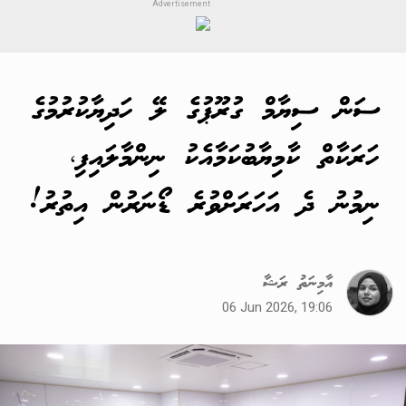
ސަން ސިޔާމް ގުރޫޕުގެ ލޭ ހަދިޔާކުރުމުގެ
ހަރަކާތް ކާމިޔާބުކަމާއެކު ނިންމާލައިފި،
ނިމުނު ދެ އަހަރަށްވުރެ ޑޯނަރުން އިތުރު!
އާމިނަތު ރަޝާ
06 Jun 2026, 19:06