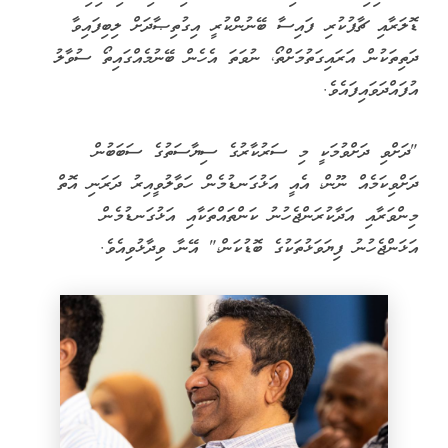
ޑޮލަރާއި ޗާޕުކުރި ފައިސާ ބޭނުންކުރީ އިގުތިޞާދަށް ލިބިފައިވާ
ދަތިތަކުން އަރައިގަތުމަށްތޯ، ނުވަތަ އެހެން ބޭނުމެއްގައިތޯ ސުވާލު
އުފައްދަވައިފައެވެ.
"ދަށްވި ދަށްވުމަކީ މި ސަރުކާރުގެ ސިޔާސަތުގެ ސަބަބުން
ދަށްވިކަމެއް ނޫން، އެއީ އަޅުގަނޑުމެން ހަވާލުވީއިރު ދަރަނި އޮތް
މިންވަރާއި އަދާކުރަންޖެހުނު ކަންތައްތަކާއި އަޅުގަނޑުމެން
އަޅަންޖެހުނު ފިޔަވަޅުތަކުގެ ބޮޑުކަން،" އޭނާ ވިދާޅުވިއެވެ.