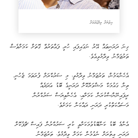
އިތުރަށް ވިދާޅުވުމަށް
ގިނަ ދަރަނިތައް އޭރު ނަގައިފައި ހުރީ ފައްތަރުވާ ގޮތަށް ކަމަށްވެސް،
ތަރުޖަމާނު ވިދާޅުވިއެވެ.
އެހެންކަމުން، ތަރުޖަމާނު ވިދާޅުވީ، މި ސަރުކާރަށް ފުރަތަމަ ޖެހުނީ
ތިން ގައުމަކާ މަޝްވަރާކޮށް ދަރަނީގެ ބޮޑު އަދަދެއް
ރީފައިނޭންސްކުރަން ކަމަށާއި، އެހެންވިޔަސް ސަރުކާރުން
މަސައްކަތްކުރީ ދަރަނި ދައްކަން ކަމަށެވެ.
އެންމެ ބޮޑު ކަންބޮޑުވުމަކަށްވީ ކުރީ ސަރުކާރުން ފައިސާ ޗާޕުކޮށް
ދަރަނި އިތުރަށް ނެގުމުން ކަމަށް ވިދާޅުވެ، ތަރުޖަމާނު