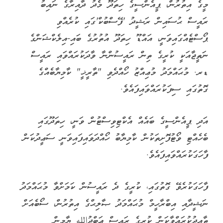
މީގެ އިތުރުން، ޕީއެންސީގެ ހިތަދޫ މެދު ދާއިރާގެ ނައިބު
ރައީސް ޙުސައިން ރަޝީދު 'ފޭސްބުކް'ގައި ކުރެއްވި
ޕޯސްޓެއްގައިވަނީ، އައްޑޫ ހިތަދޫ އުތުރުގެ ބައި-އިލެކްޝަންގެ
ނަތީޖާއަކީ ކުރީގެ ތިން ރައީސުންނާ ވާދަކުރައްވައި ރައީސް
ޑރ. މުޙައްމަދު މުޢިއްޒު ހޯއްދެވި "ތާރީޚީ" ކާމިޔާބެއްގެ
ގޮތުގައި ސިފަކުރައްވައިފައެވެ.
އަދި ޕީއެންސީގެ ބައެއް އެކްޓިވިސްޓުން ވަނީ، ހިތަދޫގައި
ބެހެއްޓި ވޯޓުފޮށިތަކުން ކާމިޔާބު ހޯއްދަވައިފައިވަނީ ސަޢީދުކަން
ފާހަގަކުރައްވައިފައެވެ.
ފާހަގަކުރެވޭ ގޮތުގައި، ކުރީގެ ދެ ރައީސުން ކަމަށްވާ މުޙައްމަދު
ނަޝީދާއި އިބްރާހީމް މުޙައްމަދު ޞާލިޙްގެ އިތުރުން، ސޯބެއަށް
ތާއީދުކުރައްވާކަން ކުރީގެ ރައީސް ޢަބްދުالله ޔާމީން