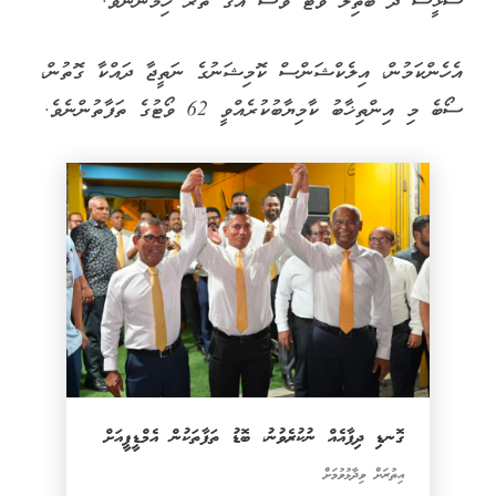
ސާޅީސް ދެ ބާތިލު ވޯޓު ވެސް އޭގެ ތެރޭ ހިމެނުނެވެ.
އެހެންކަމުން، އިލެކްޝަންސް ކޮމިޝަނުގެ ނަތީޖާ ދައްކާ ގޮތުން،
ސޯބެ މި އިންތިޚާބު ކާމިޔާބުކުރެއްވީ 62 ވޯޓުގެ ތަފާތުންނެވެ.
ގޮނޑި ދިފާއެއް ނުކުރެވުނު، ބޮޑު ތަފާތަކުން އެމްޑީޕީއަށް
އިތުރަށް ވިދާޅުވުމަށް