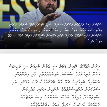
ސަރުކާރުގެ އިސް ތަރުޖަމާނު މުޙައްމަދު ޙުސައިން ޝަރީފް ނޫސްވެރިންނަށް މައުލޫމާތު ދެއްވަނީ:
ވިދާޅުވީ ފިޗުން ރާއްޖޭގެ ރޭޓިން ޑަބަލް ސީ އަކުން ޓްރިޕަލް ސީ މައިނަސް އަކަށް މަތިކުރުމަކީ
ސަރުކާރުން ދުރުވިސްނުމެއްގެ ތެރެއިން ދަރަނި ދެއްކިކަން ސާބިތުކޮށްދޭ ދަލީލެއް ކަމަށް --- ފޮޓޯ:
ރައީސް އޮފީސް
ފިޗުން ރާއްޖޭގެ ރޭޓިން ޑަބަލް ސީ އަކުން ޓްރިޕަލް ސީ މައިނަސް
އަކަށް މަތިކުރުމުގެ ސަބަބުން ބައިނަލްއަގުވާމީ މާލީ އިދާރާތަކާއި
ތަރައްގީގެ ބައިވެރިން ދެކޭ ގޮތް ބަދަލުވުގެން ދާނެ ކަމަށާއި، އެއީ
ސަރުކާރުން ދުރުވިސްނުމެއްގެ ތެރެއިން ދަރަނި ދެއްކިކަން
ސާބިތުކޮށްދޭ ދަލީލެއް ކަމަށް، ސަރުކާރުގެ އިސް ތަރުޖަމާނު
މުޙައްމަދު ޙުސައިން ޝަރީފް މިއަދު ވިދާޅުވެއްޖެއެވެ.