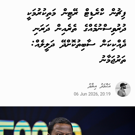
ފިޗުން ކްރެޑިޓް ރޭޓިން މަތިކުރުމަކީ
ދުރުވިސްނުމެއްގެ ތެރެއިން ދަރަނި
ދެއްކިކަން ސާބިތުކޮށްދޭ ދަލީލެއް:
ތަރުޖަމާނު
އަޙްމަދު އިޔާދު
06 Jun 2026, 20:19