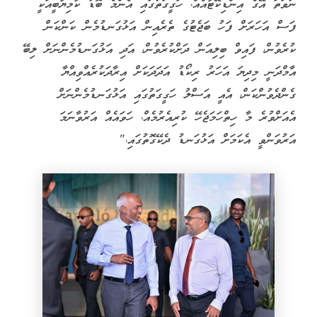
ނުވަތަ އޭގެ އިންޑިކޭޓާއެއް، ހަގީގަތުގައި އެންމެ ބޮޑު ކާމިޔާބީއަކީ
ފަސް އަހަރަށް ފަހު ބަޖެޓުގެ ތެރެއިން އަޅުގަނޑުމެން ކަންކަން
ކުރެވުން، ފައިވް ބިލިއަން ދަށްކުރެވުން، އަދި އަޅުގަނޑުމެންނަށް ލިބޭ
އާމްދަނީ މިދިޔަ އަހަރު ރިކޯޑު އަދަދަކަށް އިރާދަކުރެއްވިއްޔާ
ގެންދެވުންކަން، އެއީ އަސްލު ހަގީގަތުގައި އަޅުގަނޑުމެންނަށް
އެއަށްވުރެ މާ ހިތްހަމަޖެހޭ ކުރިއެރުމެއް، ހަވައެއް އަރުވާނަމަ
އަރުވަންވީ އެކަމަށް އަޅުގަނޑު ދެކޭގޮތުގައި،"