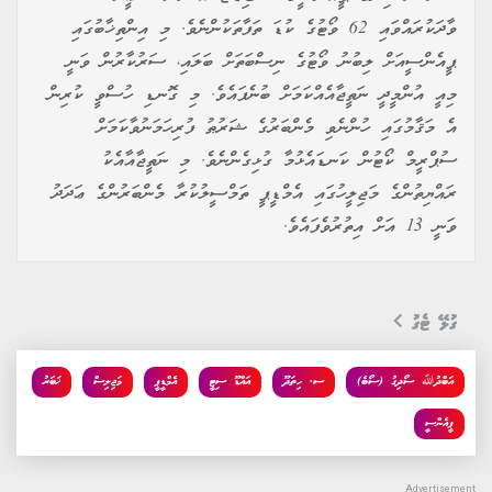
ވާދަކުރައްވައި 62 ވޯޓުގެ ކުޑަ ތަފާތަކުންނެވެ. މި އިންތިޚާބުގައި
ޕީއެންސީއަށް ލިބުނު ވޯޓުގެ ނިސްބަތަށް ބަލައި، ސަރުކާރުން ވަނީ
މިއީ އުންމީދީ ނަތީޖާއެއްކަމަށް ބުނެފައެވެ. މި ގޮނޑި ހުސްވީ ކުރިން
އެ މަޤާމުގައި ހުންނެވި މެންބަރުގެ ޝަރުޠު ފުރިހަމަނުވާކަމަށް
ސުޕްރީމް ކޯޓުން ކަނޑައެޅުމާ ގުޅިގެންނެވެ. މި ނަތީޖާއާއެކު
ރައްޔިތުންގެ މަޖިލީހުގައި އެމްޑީޕީ ތަމްސީލުކުރާ މެންބަރުންގެ ޢަދަދު
ވަނީ 13 އަށް އިތުރުވެފައެވެ.
ގުޅޭ ޓެގު
އަބްދުﷲ ސޯދިގު (ސޯބެ)
ސ. ހިތަދޫ
އައްޑޫ ސިޓީ
އެމްޑީޕީ
މަޖިލިސް
ޚަބަރު
ޕީއެންސީ