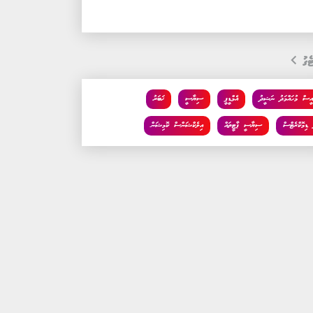
ެގު
އީސް މުހައްމަދު ނަޝީދު
އެމްޑީޕީ
ސިޔާސީ
ޚަބަރު
 ޑިމޮކްރެޓްސް
ސިޔާސީ ޕާޓީތައް
އިލެކްޝަންސް ކޮމިޝަން