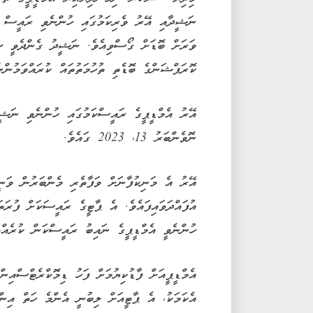
ނަޝީދާއި އޭރު ވެރިކަމުގައި ހުންނެވި ރައީސް އ
ވަރަށް ބޮޑަށް ގޯސްވިއެވެ. ނަޝީދު ގެންދެވީ ސަރ
ކޮރަޕްޝަންގެ ބޮޑެތި ތުހުމަތުތައް ކުރައްވަމުންނެ
އޭރު އެމްޑީޕީގެ ރައީސްކަމުގައި ހުންނެވި ނަޝީދ
ނޮވެންބަރު 13، 2023 ގައެވެ.
އޭރު އެ މަނިކުފާނަށް ވަފާތެރި މެންބަރުން ވަނީ
އުފައްދަވައިފައެވެ. އެ ޕާޓީގެ ރައީސަކަށް ފުރަ
ހުންނެވީ އެމްޑީޕީގެ ނައިބު ރައީސްކަން ކުރެއްވ
އެމްޑީޕީއަށް ފާޑުކިޔުމަށް ފަހު ޑިމޮކްރެޓްސްއިނ
އެކަމަކު، އެ ޕާޓީއަށް ލިބުނީ އެންމެ ހަތް އިނ