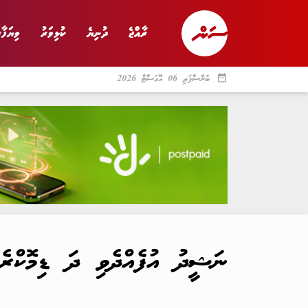
ރާއްޖެ
ދުނިޔެ
ކުޅިވަރު
ވިޔަފާރ
date_range
ބުރާސްފަތި 06 އޮގަސްޓް 2026
ރާއްޖެ
ރިޕޯޓް
ދު
ނަޝީދު އުފެއްދެވި ދަ ޑިމޮކްރެޓްސްއާއި އިތުރު ޕާޓީ