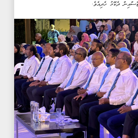
ްސްއިން ދެކޮޅު ހެދިއެވެ.