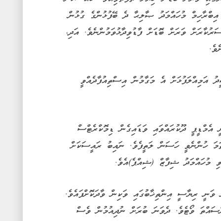
ިބްރާހިމް މުހައްމަދު ޞާލިޙާ ދެ ބޭފުޅުންގެ ގުޅުން
ުކާރަށް ވަރަށް ބޮޑަށް ފާޑުވިދާޅުވަމުންނެވެ. އަދި،
ވެ.
ު އަމިއްލަފުޅަށް އެ މަގާމުން އިސްތިއުފާދެއްވީ
 އެމްޑީޕީ ދޫކުރައްވައި ވަޑައިގެން ޑިމޮކްރެޓްސް
ތަމަ ހުންނެވީ ހަސަން ލަތީފެވެ. ނައިބު ރައީސަކަށް
ި މުހައްމަދު ޝިފާޒް (ޝިއްޕެ)އެވެ.
ް ވަނީ ރިޔާސީ އިންތިޚާބުގައި ވަކިން ވާދަކޮށްފައެވެ.
ްސައްތަ ވޯޓެވެ. ދެވަނަ ބުރަށް ނުދިއުމުން ވެސް