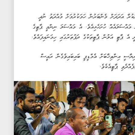
ކުރާ އަދަދަށް މެންބަރުން ހަމަކުރުމަށް މުއްދަތު ނުދީ
 މައްސަލައެއް ހުށަހެޅިއެވެ. އެ މައްސަލަ ނިންމީ ޕާޓީގެ
ެ ޕާޓީ އަލުން ޕާޓީތަކުގެ ދަފުތަރުގައި ހިމަނައިފައެވެ.
ިޔާސީ އިންތިޚާބަށް އެމްޑީޕީ ބައިބައިވެގެން ރައީސް
އްދެވި ޕާޓީއެކެވެ.