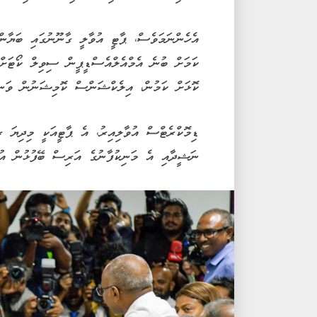
އެހެންނަމަވެސް، ޕާޓީ އުވާލީ ގާނޫނުގައި ބަޔާން
ކަމަށް ބުނެ އެމްއެލްއެސްޑީޕީން ސިވިލް ކޯޓަށް
ކޮޅަށް ކަމުން، އިލެކްޝަންސް ކޮމިޝަނުން ވަނީ އ
ޑިމޮކްރެޓްސް އުވާލިއިރު، އެ ޕާޓީއަކީ މިދިޔަ ރ
ނަޝީދާއި އެ މަނިކުފާނުގެ އަރިސް ބޭފުޅުން އުފެ