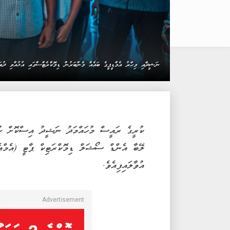
ނަޝީދާއި މިހާރު އެމްޑީޕީގެ ބައެއް މެންބަރުން ޑިމޮކްރެޓްސްގައި އުޅުއްވި ދ
ކުރީގެ ރައީސް މުހައްމަދު ނަޝީދު އިސްކޮށް ހުނ
ލޭބާ އެންޑް ސޯޝަލް ޑިމޮކްރަޓިކް ޕާޓީ (އެމްއ
އުވާލައިފިއެވެ.