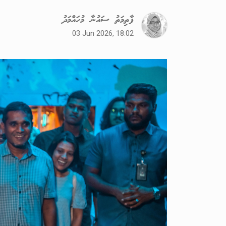
ފާތިމަތު ސައުނާ މުހައްމަދު
03 Jun 2026, 18:02