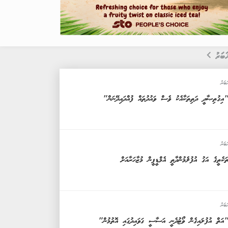
ަބަރު
ަބަރު
އިގުތިޞާދީ ދަތިތަކާއެކު ވެސް ވައުދުތައް ފުއްދައިދޭނަން"
ަބަރު
ަކެތީގެ އަގު އުފުލެމުންދާތީ އެމްޑީޕީން މުޒާހަރާއަށް
ަބަރު
އަތް އުފުލައިގެން ވޯޓުދެނީ އަސާސީ ގަވައިދުގައި އޮތުމުން"