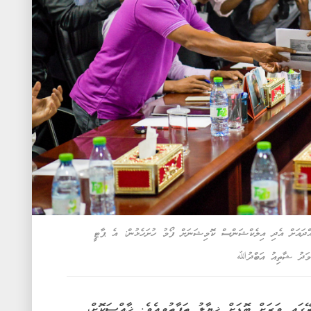
ްދައަށް އެދި އިލެކްޝަންސް ކޮމިޝަނަށް ފޯމު ހުށަހެޅުން: އެ ޕާޓީ
ްމަދު ޝާތިއު އަބްދުﷲ
ގައި ވަރަށް ބޮޑަށް ޚިޔާލު ތަފާތުވިއެވެ. ޚާއްސަކޮށް،