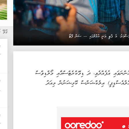
ގުޅޭ ޚ
ުވަސްވަރު: އެ ޕާޓީ ވަނީ އުވާލާފައި --- ސަން ފޮޓޯ
ޚ
"
ްނަވައި އުފެއްދެވި، ދަ ޑިމޮކްރެޓްސްއާއި މޯލްޑިވްސް
ޚ
ެލްއެސްޑީޕީ) އިލެކްޝަންސް ކޮމިޝަނުން މިއަދު
ތ
ޚ
"