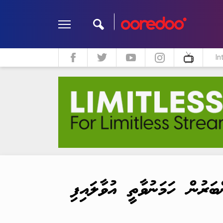
In
ދީން
ކޮލަމް
މަލްޓިމީޑިއާ