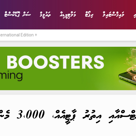
ި
ލައިފްސްޓައިލް
ރިޕޯޓް
މަލްޓިމީޑިއާ
ތައުލީމް
ސަން ޕޮޑްކާސްޓް
ternational Edition +
ނިޔެ
ވާހަކަ
ވިޔަފާރި
ލައިފްސްޓައިލް
އެއް، 3،000 މެންބަރުން ހަމަނުވާތީ އުވާލައިފި