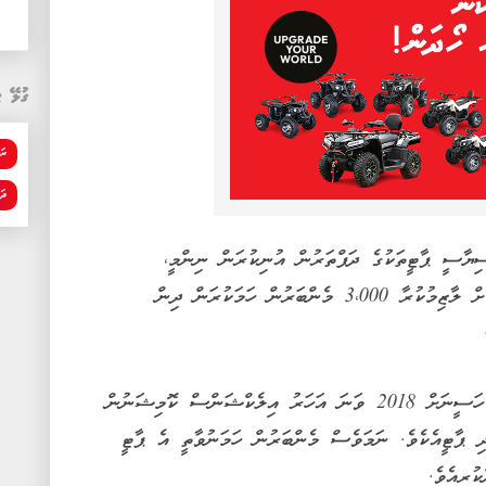
ގުޅޭ ޓ
ރަ
ދަ
ޔާސީ ޕާޓީތަކުގެ ދަފްތަރުން އުނިކުރަން ނިންމީ،
ސިޔާސީ ޕާޓީގެ ގާނޫނުގައި ޕާޓީއެއް ދެމިއޮތުމަށް ލާޒިމުކުރާ 3،000 މެންބަރުން ހަމަކުރަން ދިން
އެމްއެލްއެސްޑީޕީއަކީ ގާނޫނީ ވަކީލް އަބްދުﷲ ހަސީނަށް 2018 ވަނަ އަހަރު އިލެކްޝަންސް ކޮމިޝަނުން
ދި ޕާޓީއެކެވެ. ނަމަވެސް މެންބަރުން ހަމަނުވާތީ އެ ޕާޓީ