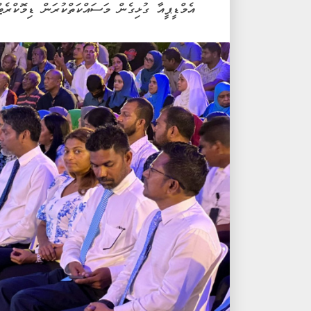
އެމްޑީޕީއާ ގުޅިގެން މަސައްކަތްކުރަން ޑިމޮކްރެޓ