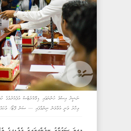
ނަޝީދު އިސްވެ ހުންނަވައި ޑިމޮކްރެޓްސް އުފެއްދުމުގެ ހުއ
މިހާރު ވަނީ އުވާލަން ނިންމާފައި --- ސަން ފޮޓޯ/ މުހައ
މިދިޔަ ސަރުކާރު ނިމެންދިޔައިރު އެމްޑީޕީގެ ތެރޭ