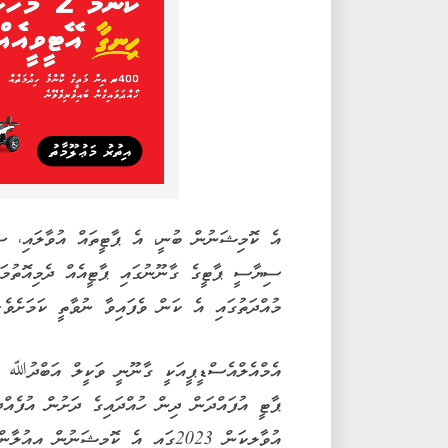
އެ ކޮމިޝަނުން ބުނީ، އެ ޕާޓީތައް އުވާލައި، ސި
މުއްދަތުގައި އެ ކަން ވެފައިވާ ނުވާތީ ކަމަށެވެ.
ޕާޓީ އުފައްދަން ދިން ހުއްދައިގެ ދަށުން އުފެއް
އުވާލިކަން 2023ގައި އެ ކޮމިޝަނުން އިއުލާންކުރިއެވެ.