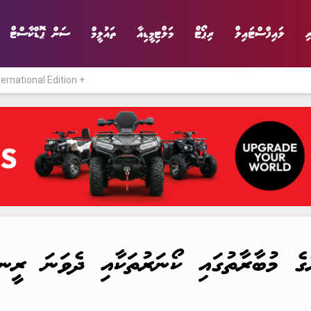
ި
ލައިފްސްޓައިލް
ރިޕޯޓް
މަލްޓިމީޑިއާ
ތައުލީމް
ސަން ޕޮޑްކާސްޓް
ternational Edition +
ނިޔެ
ވާހަކަ
ވިޔަފާރި
ލައިފްސްޓައިލް
2026: މިފަހަރުގެ މުބާރާތުގައި ކޯނަރުތަކާއި ދެވަ