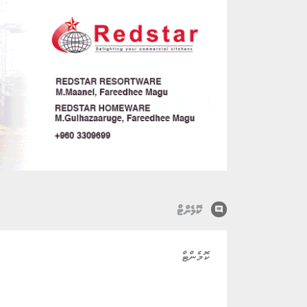
comment
ކޮމެންޓް