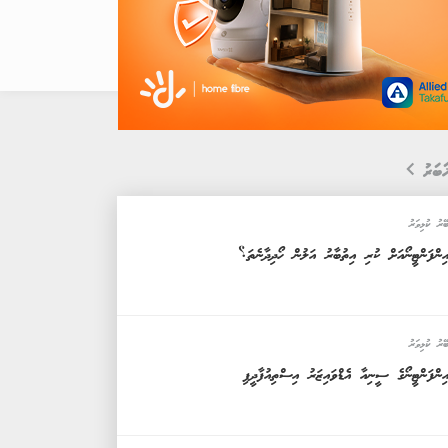
ަބަރު
ޭރު ކުޅިވަރު
ިންފަންޓީނޯއަށް ކުރި އިތުބާރު އަލުން ހޯދިދާނެތަ؟
ޭރު ކުޅިވަރު
ިންފަންޓީނޯގެ ސީނިއާ އެޑްވައިޒަރު އިސްތިއުފާދީފި