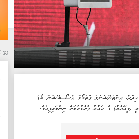
ގުޅޭ ޚ
ބ
އ
މީ އިދާރާ، އިންޓަނޭޝަނަލް ފުޓްބޯލް އެސޯސިއޭޝަން ބޯޑު
ބ
ީ (ވީއޭއާރު) ގެ ދައުރު ފުޅާކުރުމަށް ނިންމައިފިއެވެ.
އ