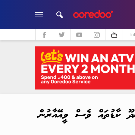
In
ދީން
ކޮލަމް
މަލްޓިމީޑިއާ
ނަ ރީނދޫ ކާޑުތައް ވެސް ވީއޭއާރުން