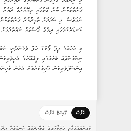
މި ނިންމުމާ ގުޅިގެން ފުޓްބޯޅައިގެ ދާއިރާގައި ހި
ފަރާތްތަކުން ބުނާ ގޮތުގައި ވީއޭއާރުގެ ދައުރު ފ
ނަމަވެސް، މި ބަދަލަށް ތާއީދުކުރާ ފަރާތްތަކުން 
ކަނޑައެޅުމުގައި ދިމާވާ ގޯސްތައް ނައްތާލުމަށް ޓ
މި އަހަރުގެ ފީފާ ވޯލްޑް ކަޕް ވެގެންދާނީ، ނުބަ
ނިންމުންތައް ބެލުމުގައި ވީއޭއާރުގެ އެހީތެރިކަން
އިންސާފުވެރިކަން ގާއިމުކުރުމަށް އެޅުނު މުހިންމު
ޚުލާސާ
ޕޮއިންޓް ޚުލާސާ