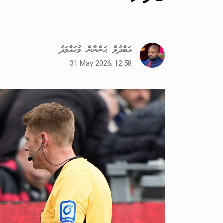
އަބްދުލް ޙަންނާން މުޙައްމަދު
31 May 2026, 12:58