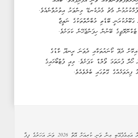
ޔާލުތަފާތުވުންތަކެއް ވަނީ އުފެދިފައެވެ. ބައެއް
ުޅާކުރުމުން މެޗު މެދުކެނޑޭ މިންވަރު އިތުރުވާނެއެވެ.
ގަބޫލުކުރަނީ ބޮޑެތި މުބާރާތްތަކުގެ ނަތީޖާ
ެކްނޮލޮޖީގެ ބޭނުން ހިފަންޖެހޭނެ ކަމަށެވެ.
އިކޮށް ދެވޭ ކޯނަރުތަކާއި ދެވަނަ ރީނދޫ ކާޑުގެ
 ހޯދާ ފުރަތަމަ ވޯލްޑް ކަޕަށެވެ. މިއީ ފުޓްބޯޅައިގެ
 ފިޔަވަޅެއްގެ ގޮތުގައި ބެލެވެއެވެ.
ބައިނަލްއަގުވާމީ ފުޓްބޯޅައިގެ ގަވާއިދުތައް ކަނޑައަޅާ އިދާރާ އައިއެފްއޭބީ އިން ވަނީ ކުރިއަށް އޮތް 2026 ވަނަ އަހަރުގެ ފީފާ