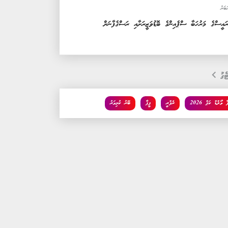
ަބަރު
ައީސްގެ މަރުހަބާ ސްޕެއިންގެ ބޮޑުވަޒީރަށާއި ރަސްގެފާނަށް
ެގު
ާ ވޯލްޑް ކަޕް 2026
ރެފްރީ
ފީފާ
ބޭރު ކުޅިވަރު