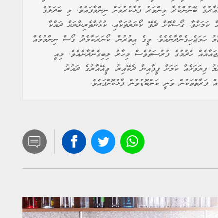
ރުގެ ބޭނުންކުރާ މިންވަރު ފުޅާކުރުމަށް ނިންމާފައެވެ. މި ބަދަލުގެ
ް ކަމަށްވާ، ގޯސްކޮށް ދެވޭ ކޯނަރުތަކާއި، ކުޅުންތެރިންނަށް ދައްކާ
ު ހަމަޖެހިގެންދާނެއެވެ. މީގެ އިތުރުން، ކޯނަރަކާމެދު ގޯސް ނިންމުމެއް
ައާއެއް ހެދުމުގެ ފުރުސަތުވެސް މިހާރު ލިބިގެންދާނެއެވެ. މިއީ
މު ފިޔަވަޅެއް ކަމަށް ފީފާއިން ދެކޭއިރު، ވީއޭއާރުގެ ދައުރު
ް ފަރާތްތަކުން ވަނީ ކަންބޮޑުވުން ފާޅުކޮށްފައެވެ.