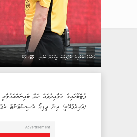
މެޗެއްގެ ތެރެއިން ރެފްރީއަކު، ވީއޭއާރު ބަލަނީ... ފޮޓޯ/ މާކާ
ފުޓްބޯޅައިގެ ގަވާއިދުތައް ހަދާ ބައިނަލްއަގުވާ
(އައިއެފްއޭބީ) އިން ވީޑިއޯ އެސިސްޓަންޓް ރެފްރ