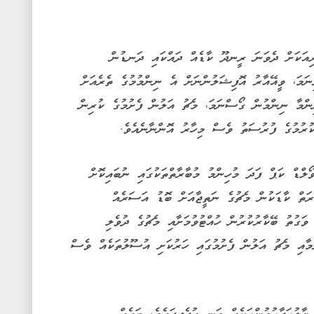
ިއަކަށް ދެވަނަ ރީނދޫ ކާޑެއް ދައްކައި ދަނޑުން
ރިނަމަ، ވީއޭއާރު އޮފިޝަލުންނަށް އެ ނިންމުމުގެ ތެރެއަށް
ިންމާ ނިންމުން ގޯސްނަމަ، މެޗު އަލުން ފެށުމުގެ ކުރިން
ުރުމުގެ ފުރުސަތު ވެސް މިހާރު އޮންނާނެއެވެ.
ޯލްޑް ކަޕް ފަދަ މުހިންމު މުބާރާތްތަކުގައި ނުބައިކޮށް
ަތް ކާޑަކުން މެޗުގެ ނަތީޖާއަށް ބޮޑު އަސަރެއް
 ވަގުތު ބޭކާރުކުރުން ހުއްޓުވުމަށާއި މެޗުގެ ދުވެލި
ުމާއި މެޗު އަލުން ފެށުމުގައި ހަރުކަށި އުސޫލުތަކެއް ވެސް