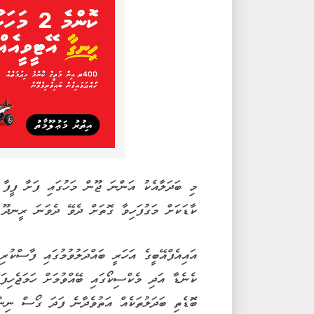
މި ބަދަލާއެކު އަންނަ ޖޫން މަހުގައި ފަށާ ފީފާ 
ކާޑަކަށް މަގުފަހިވާ ގޮތަށް ދެވޭ ދެވަނަ ރީނދޫ ކ
އައިއެފްއޭބީގެ އަހަރީ ބައްދަލުވުމުގައި ފާސްކުރ
ކެނެޑާ އަދި މެކްސިކޯގައި ބޭއްވުމަށް ހަމަޖެހިފަ
ބޮޑެތި ބަދަލުތަކެއް އަތުވެދާނެ ފަދަ ގޯސް ނިންމ