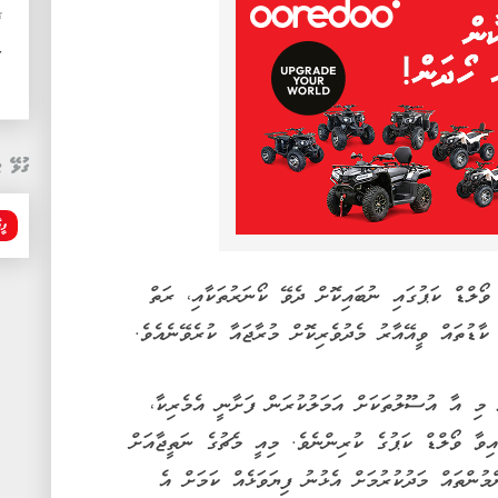
ޚ
ރ
ގުޅޭ ޓ
ފީފ
ވޯލްޑް ކަޕުގައި ނުބައިކޮށް ދެވޭ ކޯނަރުތަކާއި، ރަތް
ާޑުތައް ވީއޭއާރު މެދުވެރިކޮށް މުރާޖައާ ކުރެވޭނެއެވެ.
ި މި އާ އުސޫލުތަކަށް އަމަލުކުރަން ފަށާނީ އެމެރިކާ،
އިވާ ވޯލްޑް ކަޕުގެ ކުރިންނެވެ. މިއީ މެޗުގެ ނަތީޖާއަށް
ުންތައް މަދުކުރުމަށް އެޅުނު ފިޔަވަޅެއް ކަމަށް އެ