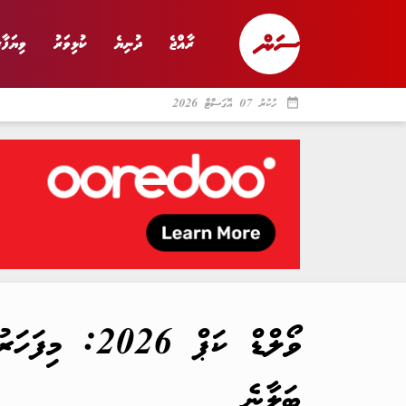
ރާއްޖެ
ދުނިޔެ
ކުޅިވަރު
ވިޔަފާރ
date_range
ހުކުރު 07 އޮގަސްޓް 2026
ރާއްޖެ
ރިޕޯޓް
ދު
ވޯލްޑް ކަޕް 
ބަލާނެ