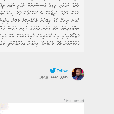
ވޯލްޑް ކަޕުގައި ވީޑިއޯ އެސިސްޓަންޓް ރެފްރީ ނުވަތަ ވީއޭއާ
ދަށުން، މެޗުގެ ނަތީޖާއަށް އަސަރުކޮށްފާނެ ފަދަ ނިންމުންތައ
ދެވަނަ ރީނދޫ ކާޑު ވީއޭއާރު މެދުވެރިކޮށް ބެލޭނެ އިންތިޒާމ
ނިންމައިފިނަމަ، މެޗު އަލުން ފެށުމުގެ ކުރިން އަވަސް މުރާޖ
ފުޓްބޯޅައިގައި އިންސާފުވެރިކަން ގާއިމުކުރުމަށް އެޅޭ މުހިން
ފުޅާކުރުމުން މެޗު މެދުކެނޑޭ މިންވަރު އިތުރުވެދާނެތީ ބައެއ
އަބްދުލް ޙަންނާން މުޙައްމަދު