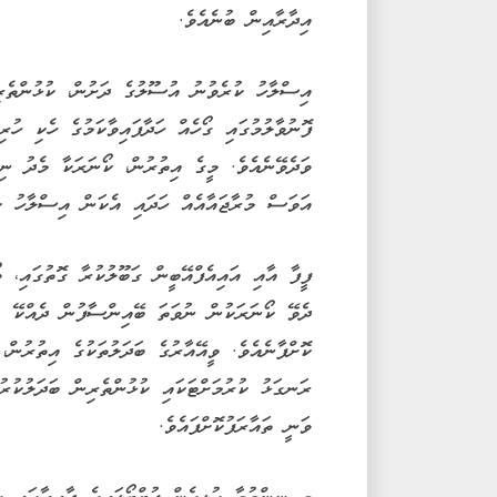
އިދާރާއިން ބުނެއެވެ.
އިސްލާހު ކުރެވުނު އުސޫލުގެ ދަށުން، ކުޅުންތެރ
ފޮނުވާލުމުގައި ގޯހެއް ހަދާފައިވާކަމުގެ ހެކި ހު
ވަދެވޭނެއެވެ. މީގެ އިތުރުން، ކޯނަރަކާ މެދު ނ
އަވަސް މުރާޖައާއެއް ހަދައި އެކަން އިސްލާހު ކ
ފީފާ އާއި އައިއެފްއޭބީން ގަބޫލުކުރާ ގޮތުގައި، ވ
ދެވޭ ކޯނަރަކުން ނުވަތަ ބޭއިންސާފުން ދެއްކޭ ރ
ކޮށްފާނެއެވެ. ވީއޭއާރުގެ ބަދަލުތަކުގެ އިތުރުން،
ރަނގަޅު ކުރުމަށްޓަކައި ކުޅުންތެރިން ބަދަލުކުރ
ވަނީ ތައާރަފުކޮށްފައެވެ.