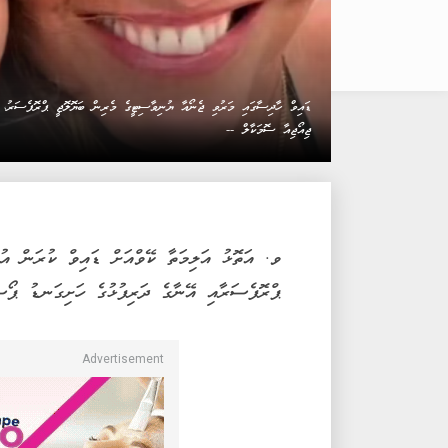
ޖިއޯޖިއާ ސޮމަކާލް --
ވ. އަތޮޅު އަލިމަތާ ކޭވްއަށް ޑައިވް ކުރަން އުޅ
ޕްރޮފެސަރާއި އޭނާގެ ދަރިފުޅުގެ ހަށިގަނޑު ޕޯސްޓް