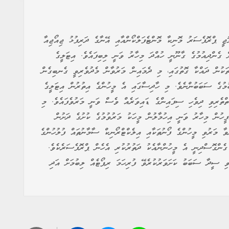
ީ ޕްރޮފެސަރު މޮނިކާ މޮންޓެފަލްކޯންއާއި އޭނާގެ ދަރިފުޅު ޖިއޯޖިއާ
ް ގެންދިއުމުގެ ގާނޫނީ ހުއްދަ މިހާރު ވަނީ ލިބިފައެވެ. އިޓަލީގެ
ތަކުން ދައްކާ ގޮތުގައި، މި ދެމައިން މަރުވާން މެދުވެރިވީ ގެނބިގެން
ުމުގެ ސަބަބުންނެވެ. މި ހާދިސާގައި އެ މީހުންގެ އިތުރުން އިޓަލީގެ
ތްތެރިވި ދިވެހި ސިފައިންގެ ޑައިވަރެއް ވެސް ވަނީ މަރުވެފައެވެ. މި
ީހުން މިހާރު ވަނީ އިހުމާލުން މީހަކު މަރުވުމުގެ ކުށުގެ ދަށުން
ވާ މަރުވި މީހުންގެ ފޯނުތަކާއި އިލެކްޓްރޯނިކް ސާމާނުތައް ފުލުހުންގެ
 ގެންގޮސްދިނީ އެ މީހުންނާއެކު ދަތުރުކުރި އެހެން ޕްރޮފެސަރެކެވެ.
ރުވި ސީދާ ސަބަބު ކަށަވަރުކުރެވޭ ފުރިހަމަ ރިޕޯޓެއް ލިބުމަށް އަދި