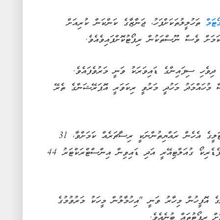
ޯޓަމް
ތަހުލީލުތަކަށްފަހު، ޖަނާޒާގެ ކަންކަން ކުރިއަށް
ަމަށް ވެސް ނޫސްތަކުން ރިޕޯޓުކޮށްފައިވެއެވެ.
ިވެހި ސިފައިންގެ ޑައިވަރަކު ވަނީ މަރުވެފައެވެ.
މުހައްމަދު މަހުދީ މަރުވީ ރިކަވަރީ އޮޕަރޭޝަންގެ ތެރޭ
ދެމައިންގެ އިތުރުން މި ހާދިސާގައި މަރުވި އިޓަލީގެ އެހެން ރައްޔިތުންނަކީ ރިސާޗަރެއް ކަމަށްވާ، 31
އަހަރުގެ މުރިއެލް އޮޑެނީނޯއާއި، 30 އަހަރުގެ ފެޑެރިކޯ ގުއަލްޓިއޭރީ އަދި ޑައިވިން އިންސްޓްރަކްޓަރު 44
ެ އޮފީހުން މިހާރު ވަނީ "އިހުމާލުން މީހަކު މަރުވުމުގެ
ށް ރިޕޯޓުތައް ބުނެއެވެ.