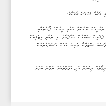
ަނަ ދުވަހެވެ.
 ތަހުގީގަށް ބޭނުންވާ މަރުވި މީހުންގެ ފޯނުތަކާއި
ފްލައިން ސްކޮޑުން ނަގާފައެވެ. މި ތަކެތި އިޓަލީއަށް
ފެސަރު ސްޓެފާނޯ ވެނިން ކަމަށް މަސްދަރުތަކުން
ޕޯޓެއް ލިބުމަށް އަދި ހަފުތާތަކެއް ނަގާނެ ކަމަށް