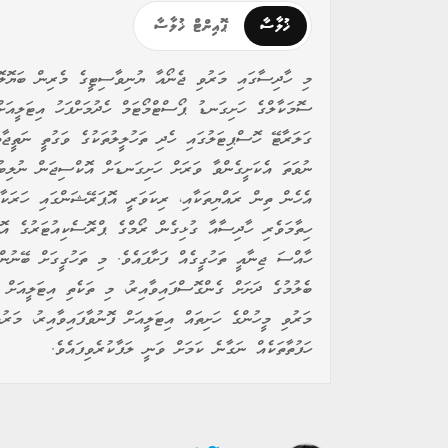
ޚުލާސާ
ޕޮއިންޓް ޚުލާސާ
މި ހާދިސާގައި މަރުވި ޖެނޯއާ ޔުނިވާސިޓީގެ މެރިން ބަޔޮލޮޖ
ސޮމަކާލްގެ ހަށިގަނޑު ޕޯސްޓްމޯޓަމް ހެދުމަށްފަހު އިޓަލީއަށ
ގަލަރާޓޭ ހޮސްޕިޓަލުގައި ހެދި ތަހުލީލުތަކުގެ ވަގުތީ ނަތީޖާ
ނުވަތަ އެކަށީގެންވާ ވަރަށް ހަށިގަނޑަށް އޮކްސިޖަން ނުލިބ
އެހެން ތިން ރައްޔިތަކާއި، ރިކަވަރީ އޮޕަރޭޝަންގައި ހަރަކާ
ހިތާމަވެރި ހާދިސާއާ ގުޅިގެން ރޯމްގެ ޕްރޮސެކިއުޓަރުގެ އޮފ
ހާއްސަ ޖިނާއީ ތަހުގީގެއް ފަށާފައެވެ. މި ތަހުގީގަށް ބޭނުން
ބެލުމުގެ ދަށަށް ގެންގޮސްފައިވާއިރު، މި ތަކެތި އިޓަލީއަށް
މަރުވި މީހުންގެ ހަށިތައް އިޓަލީއަށް ފޮނުވާފައިވާއިރު، މަ
ހަފުތާތަކެއް ނަގާނެ ކަމަށް ވަނީ ލަފާކުރެވިފައެވެ.