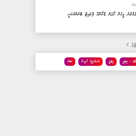
ަބަރު
ެއްލުނު މީހުން ހޯދަން ޑްރޯންއާ ފްލައިޓް ބޭނުންކުރަނީ
ެގު
އްޖެ - އިޓަލީ
އިޓަލީ
ކަނޑުމަތީގެ ހާދިސާ
ޚަބަރު