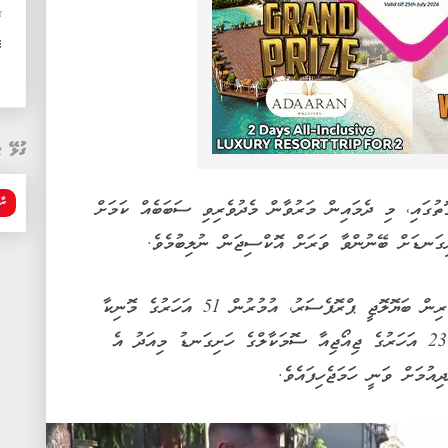
ޚ
ގ
ގުޅޭ ޓ
ރާ
ޮތުގައި، މި ދެމައިން މަރުވާން މެދުވެރިވި ސަބަބެއް ކަމަށް
ގަނޑަށް ބޭނުންވާ ވަރަށް އޮކްސިޖަން ނުލިބުމެވެ.
މި ހާދިސާގައި މަރުވި ޖެނޯއާ ޔުނިވާސިޓީގެ މެރިން ބަޔޮލޮޖީ ޕްރޮފެސަރު، އުމުރުން 51 އަހަރުގެ މޮނިކާ
މޮންޓެފަލްކޯން އާއި އޭނާގެ ދަރިފުޅު އުމުރުން 23 އަހަރުގެ ޖިއޯޖިއާ ސޮމަކާލްގެ ހަށިގަނޑު މިއަދު އެ
އުމަށް ވަނީ ހަމަޖެހިފައެވެ.