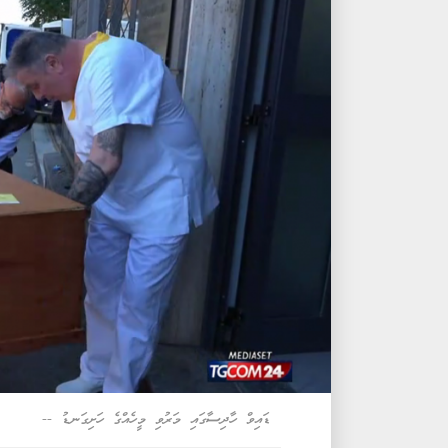
ޑައިވް ހާދިސާގައި މަރުވި މީހެއްގެ ހަށިގަނޑު --