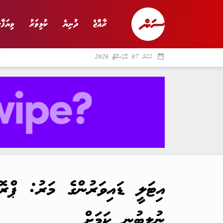
ރާއްޖެ
ދުނިޔެ
ކުޅިވަރު
ވިޔަފާރ
date_range
ހުކުރު 07 އޮގަސްޓް 2026
ރާއްޖެ
ރިޕޯޓް
ދު
އިޓަލީ ޑައިވަރުންގެ މަރު: ޕްރ
ނުލިބުނީ ކަމަށް