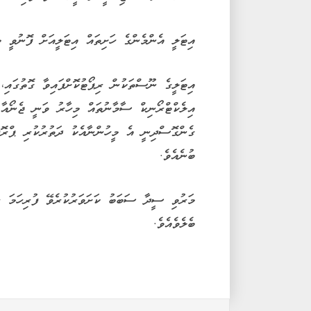
އިޓަލީ އެންމެންގެ ހަށިތައް އިޓަލީއަށް ފޮނުވީ މި މަހުގެ 23ވ
އިޓަލީގެ ނޫސްތަކުން ރިޕޯޓުކޮށްފައިވާ ގޮތުގައި،
އިލެކްޓްރޯނިކް ސާމާނުތައް މިހާރު ވަނީ ޖެނޯއާ 
ގެންގޮސްދިނީ އެ މީހުންނާއެކު ދަތުރުކުރި ޕްރޮ
ބުނެއެވެ.
މަރުވި ސީދާ ސަބަބު ކަށަވަރުކުރެވޭ ފުރިހަމަ ރި
ބެލެވެއެވެ.