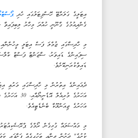
އިޓަލީގެ ގަލަރާޓޭ ހޮސްޕިޓަލުގައި ހެދި
ޕޯސްޓްމ
ގެންދިއުމުގެ ގާނޫނީ ހުއްދަ މިހާރު ލިބިފައިވާ ކ
މި ހާދިސާގައި ޖުމްލަ ފަސް އިޓަލީ މީހުންނާއި ދ
ސިފައިންގެ ޑައިވަރު، ސާޖަންޓް ފަސްޓް ކްލާސް 
ޑައިވްކުރަނިކޮށެވެ.
އަހަރުގެ ޖިއަންލޫކާ ބެނެޑެޓީއެވެ.
މި މައްސަލައާ ގުޅިގެން ރޯމްގެ ޕްރޮސެކިއުޓަރުގ
ކުށުގެ" ދަށުން ޖިނާއީ ތަހުގީގެއް ފަށާފައި ކަމަ