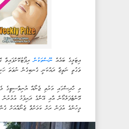
އިޓަލީގެ ބައެއް
ނޫސްތަކުން
ރިޕޯޓުކޮށްފައިވާ ގ
ވަގުތީ ނަތީޖާ ދައްކަނީ ގެނބިގެން ނުވަތަ ހަށި
މީހުންގެ އުފަން ރަށް ކަމަށްވާ ޖެނޯއާއަށް ގެންދި