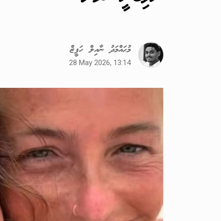
މުޙައްމަދު ނާއިލް ހަފީޒް
28 May 2026, 13:14