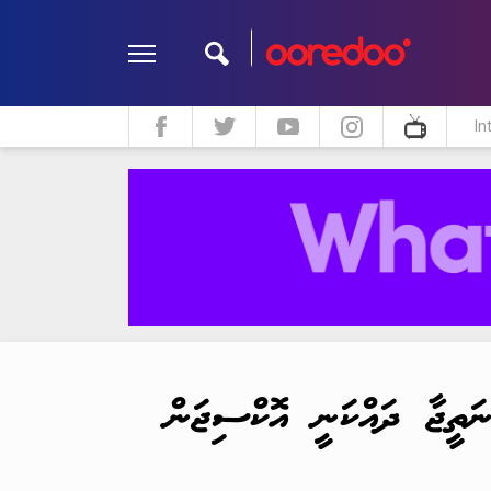
In
ދީން
ކޮލަމް
މަލްޓިމީޑިއާ
ަތީޖާ ދައްކަނީ އޮކްސިޖަން