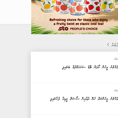
ަބަރު
ަބަރު
ެއްލުނު މީހުން ހޯދަން ބޮޑު ސަރަހައްދެއް ބަލައިފި
ަބަރު
ެއްލުނު މީހުންނަށް ހެޔޮ ދުއާއިން ސޯޝަލް މީޑިއާ ފުރާލައިފި