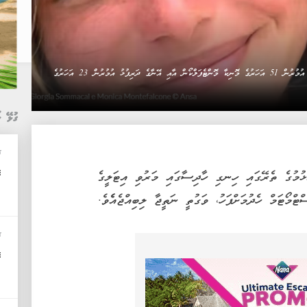
ޑައިވް ހާދިސާގައި މަރުވި ޖެނޯއާ ޔުނިވާސިޓީގެ މެރިން ބަޔޮލޮޖީ ޕްރޮފެސަރު، އުމުރުން 51 އަހަރުގެ މޮނިކާ މޮންޓެފަލްކޯން އާއި އޭނާގެ ދަރިފުޅު އުމުރުން 23 އަހަރުގެ
ގުޅޭ ޚ
ޚ
ގ
ުމުގެ ތެރޭގައި ހިނގި ހާދިސާގައި މަރުވި އިޓަލީގެ
މޯޓަމް ހެދުމަށްފަހު، ވަގުތީ ނަތީޖާ ލިބިއްޖެއެެވެ.
ޚ
ގ