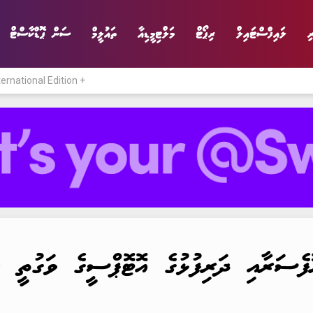
ި
ލައިފްސްޓައިލް
ރިޕޯޓް
މަލްޓިމީޑިއާ
ތައުލީމް
ސަން ޕޮޑްކާސްޓް
ternational Edition +
ނިޔެ
ވާހަކަ
ވިޔަފާރި
ލައިފްސްޓައިލް
ޮފެސަރާއި ދަރިފުޅުގެ އޮޓޮޕްސީގެ ވަގުތީ ނ