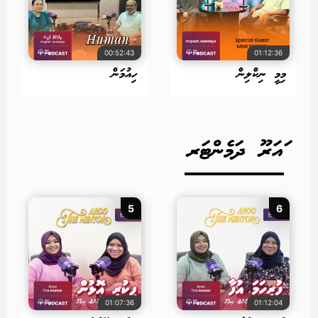
00:52:43
01:12:36
މިމީ ނިކްލިން
ހިއުމަން
ައަރޫ ދަމެންޓަރ
5
6
01:07:36
01:12:04