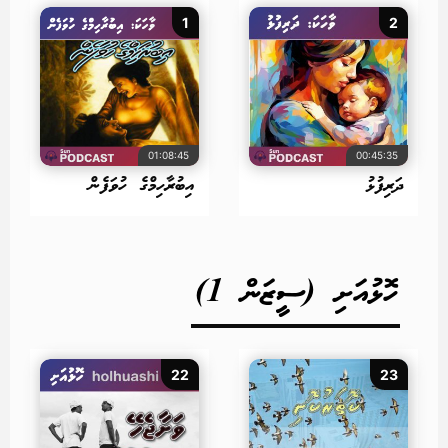
1
2
01:08:45
00:45:35
ދަރިފުޅު
އިބުރާހިމްގެ ހުވަފެން
ހޮޅުއަށި (ސީޒަން 1)
22
23