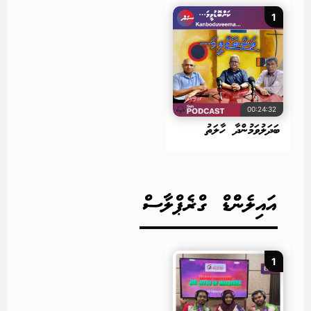
1
00:24:32
ބަދަލުވަމުންދާ ހާލަތު
އައިލެންްޑް ގްޜެޕްލާސް
1