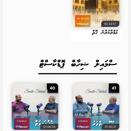
00:33:57
ޢުމްރާކުރާނެ ގޮތް
ސްމައިލް ޝިހާބް ޕޮޑްކާސްޓް
40
41
01:06:04
01:00:21