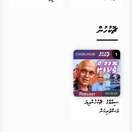
ޗޮކުހުން
1
00:18:43
ޝިޔާމްގެ ޗޮކުހުންދިޔަ
މަސްވެރިކަން