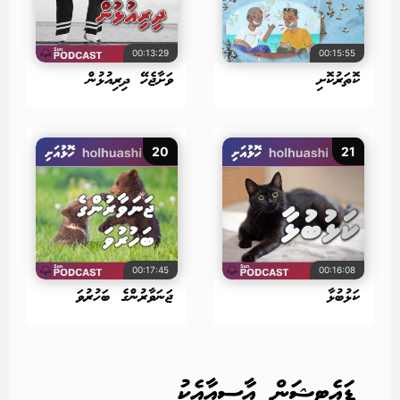
00:13:29
00:15:55
ކޮތަރުކޮށި
ވަށާޖެހޭ ދިރިއުޅުން
20
21
00:17:45
00:16:08
ކަޅުބުޅާ
ޖަނަވާރުންގެ ބަހުރުވަ
ޑައެޓީޝަން އާސިއާއެކު