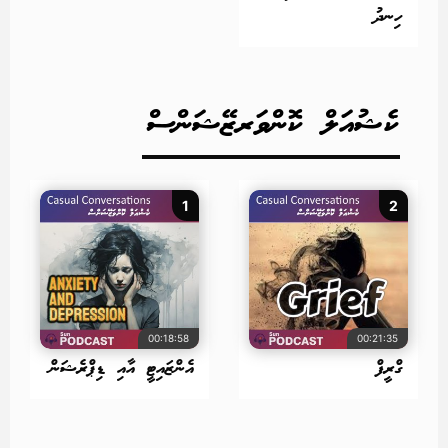
ހިނދު
ކެޝުއަލް ކޮންވަރޒޭޝަންސް
1
2
00:18:58
00:21:35
ގްރީފް
އެންޒައިޓީ އާއި ޑިޕްރެޝަން