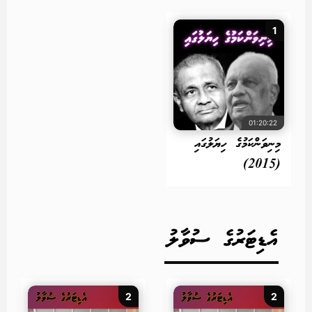
1
01:20:22
މިނިވަންކަމުގެ ހިޔަލުގައި
(2015)
އެޑިޓަރުގެ ސުވާލު
2
2