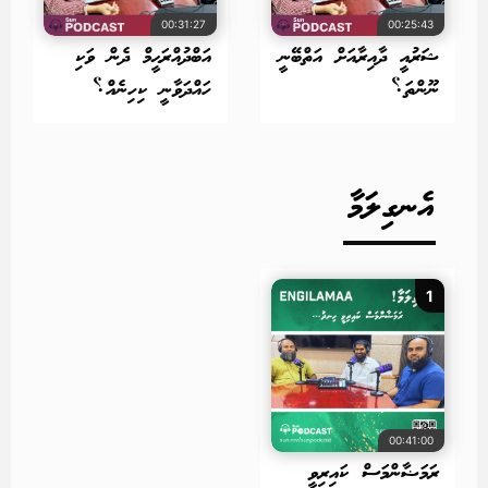
00:31:27
00:25:43
ޝަރުއީ ދާއިރާއަށް އަތްބޭނީ
އަބްދުއްރަޙީމް ދެން ވަކި
ނޫންތަ؟
ހައްދަވާނީ ކިހިނެއް؟
އެނގިލަމާ
1
00:41:00
ރަމަޟާންމަސް ކައިރިވީ