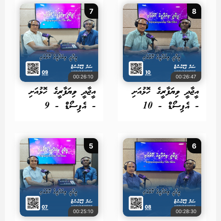
7
8
00:26:10
00:26:47
އީޖާދީ ވިޔަފާރީގެ ހޮޅުއަށި
އީޖާދީ ވިޔަފާރީގެ ހޮޅުއަށި
- އެޕިސޯޑް - 10
- އެޕިސޯޑް - 9
5
6
00:25:10
00:28:30