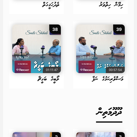
ހިމޭން ހިތްވަރު
ތެދުހަޤީގަތް
38
39
01:11:47
00:57:54
މަސްވެރިކަމުގެ ނަފާ
ލޯބީގެ ބަގީޗާ
ދޫދޫމަތިން
2
3