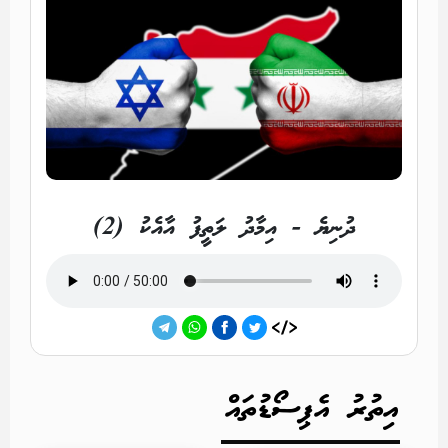
ދުނިޔެ - އިމާދު ލަތީފު އާއެކު (2)
އިތުރު އެޕިސޯޑުތައް