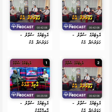
00:42:08
00:42:08
އެޑިޓަރުގެ ސުވާލު -
އެޑިޓަރުގެ ސުވާލު -
ގަވަރުނަރާ އެކު
ގަވަރުނަރާ އެކު
1
2
00:25:59
00:42:08
އެޑިޓަރުގެ ސުވާލު -
އެޑިޓަރުގެ ސުވާލު -
ގަވަރުނަރާ އެކު
އާތިފްއާއެކު