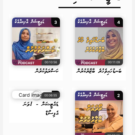
3
4
00:10:56
00:11:09
ބަނޑުހައިވެހުރެ ބާޒާރުކުރުން
ކަސްރަތުކުރުން
1
2
00:06:55
ޑައެޓީޝަން - 1ވަނަ
އެޕިސޯޑް