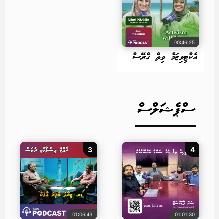
00:46:25
އެކްޓިވިޒަމް ވިތް ގްރޭސް
ސްޕެޝަލްސް
3
4
01:06:43
01:01:30