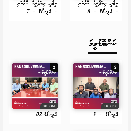
އީޖާދީ ވިޔަފާރީގެ ހޮޅުއަށި
އީޖާދީ ވިޔަފާރީގެ ހޮޅުއަށި
- އެޕިސޯޑް - 8
- އެޕިސޯޑް - 7
ކަންބޮޑުވީމަ
2
3
00:58:51
00:32:14
އެޕިސޯޑް - 3
އެޕިސޯޑް-02