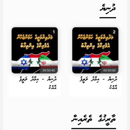
ދުނިޔެ
1
2
00:50:45
00:50:00
ދުނިޔެ - އިމާދު ލަތީފު
ދުނިޔެ - އިމާދު ލަތީފު
އާއެކު
އާއެކު
ތާރީޚުގެ ތެރެއިން