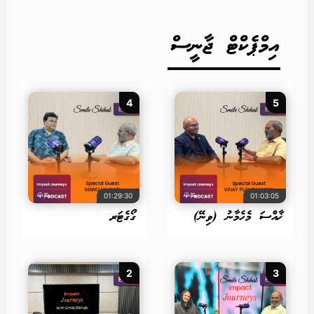
އިމްޕެކްޓް ޖާނީސް
4
5
01:29:30
01:03:05
ޚާއްސަ މެހެމާނު (ވިނޭ)
ގޯގެޓަރ
2
3