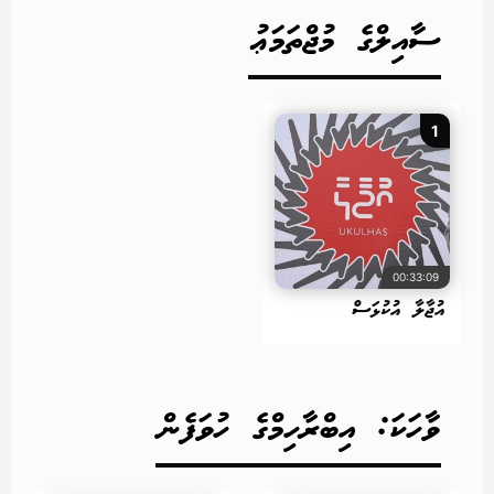
ސާއިލްގެ މުޖްތަމަޢު
1
00:33:09
އުޖާލާ އުކުޅަސް
ވާހަކަ: އިބްރާހިމްގެ ހުވަފެން