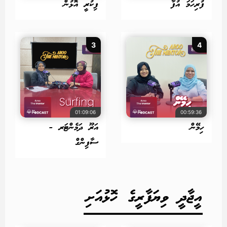
ފުރިހަމަ އުފާ
ފިކުރީ އޮޅުން
3
4
01:09:06
00:59:36
ހިމޭން
އަރޫ ދަމެންޓަރ -
ސާފިންގް
އީޖާދީ ވިޔަފާރީގެ ހޮޅުއަށި