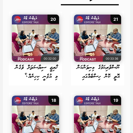
20
21
00:32:00
00:33:36
ނޫސްވެރިކަމުގެ މިނިވަންކަން
ޚާރިޖީ ސިޔާސަތަށް ވެގެން
އޮތީ ކޮން ހިސާބެއްގައި
މި އުޅެނީ ކިހިނެއް؟
18
19