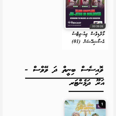
00:39:26
މޯލްޑިވްސް ޖިއު-ޖިޓްސު
އެސޯޝިއޭޝަން (01)
ވޮއިސެސް ބިނީތް ދަ ވޭވްސް -
އަރޫ ދަމެންޓަރ
1