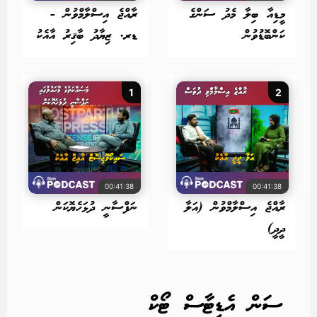
މީޑިއާ ބިލާ މެދު ސަންގެ
ރާއްޖެ އިސްލާމްވުން -
ކަންބޮޑުވުން
ޑރ. ޒިޔާދު ބާޤިރު އާއެކު
1
2
00:41:38
00:41:38
ރާއްޖެ އިސްލާމްވުން (އަލާ
ނަފްސާނީ ދުޅަހެޔޮކަން
ދީދީ)
ސަން އެޑިޓާސް ޓޯކް