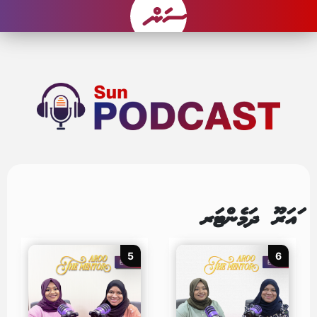
ައަރޫ ދަމެންޓަރ
5
6