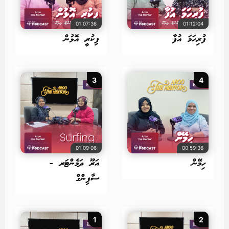
01:07:36
01:12:04
ފުރިހަމަ އުފާ
ފިކުރީ އޮޅުން
3
4
01:09:06
00:59:36
ހިމޭން
އަރޫ ދަމެންޓަރ -
ސާފިންގް
1
2