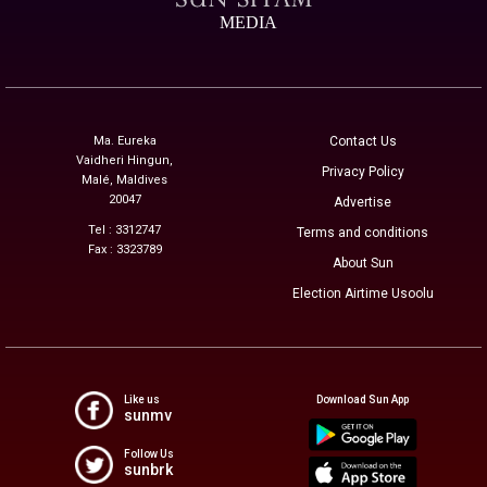
MEDIA
Ma. Eureka
Contact Us
Vaidheri Hingun,
Privacy Policy
Malé, Maldives
20047
Advertise
Tel : 3312747
Terms and conditions
Fax : 3323789
About Sun
Election Airtime Usoolu
Like us
Download Sun App
sunmv
Follow Us
sunbrk