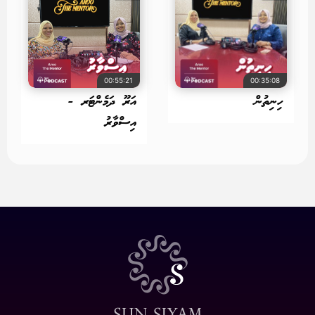
00:55:21
00:35:08
ހިނިތުން
އަރޫ ދަމެންޓަރ -
އިސްވާރު