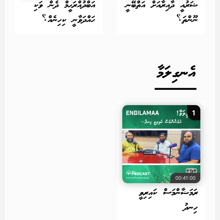
ޝަރުއީ ދާއިރާއަށް އަތްބޭނީ
އަބްދުއްރަޙީމް ދެން ވަކި
ނޫންތަ؟
ހައްދަވާނީ ކިހިނެއް؟
އެނގިލަމާ
1
00:41:00
ރަމަޟާންމަސް ކައިރިވީ
ހިނދު