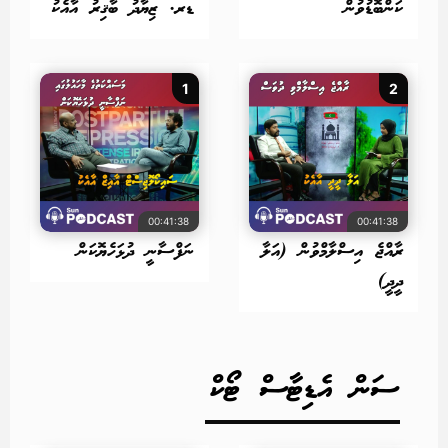
ކަންބޮޑުވުން
ޑރ. ޒިޔާދު ބާޤިރު އާއެކު
1
2
00:41:38
00:41:38
ރާއްޖެ އިސްލާމްވުން (އަލާ
ނަފްސާނީ ދުޅަހެޔޮކަން
ދީދީ)
ސަން އެޑިޓާސް ޓޯކް