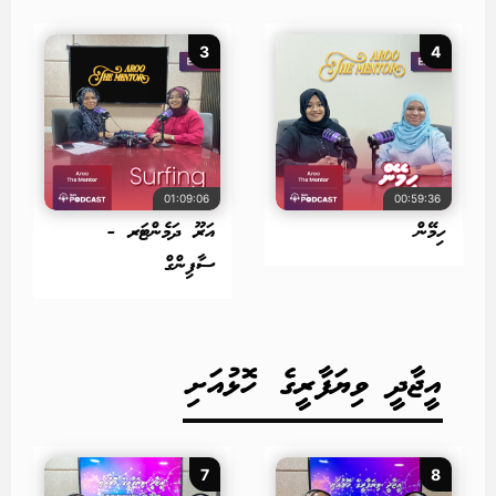
3
4
01:09:06
00:59:36
ހިމޭން
އަރޫ ދަމެންޓަރ -
ސާފިންގް
އީޖާދީ ވިޔަފާރީގެ ހޮޅުއަށި
7
8