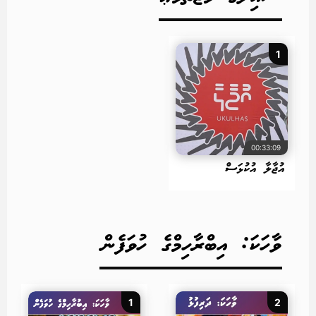
1
00:33:09
އުޖާލާ އުކުޅަސް
ވާހަކަ: އިބްރާހިމްގެ ހުވަފެން
1
2