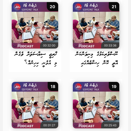
20
21
00:32:00
00:33:36
ނޫސްވެރިކަމުގެ މިނިވަންކަން
ޚާރިޖީ ސިޔާސަތަށް ވެގެން
އޮތީ ކޮން ހިސާބެއްގައި
މި އުޅެނީ ކިހިނެއް؟
18
19
00:31:27
00:25:43