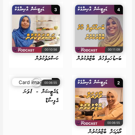
3
4
00:10:56
00:11:09
ބަނޑުހައިވެހުރެ ބާޒާރުކުރުން
ކަސްރަތުކުރުން
1
2
00:06:55
ޑައެޓީޝަން - 1ވަނަ
އެޕިސޯޑް
00:06:55
ރޯދައަށް ބާޒާރުކުރުން