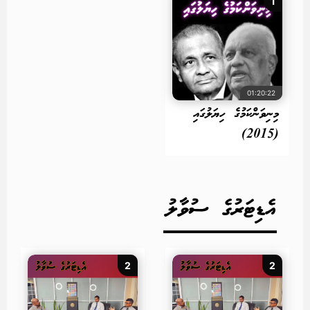
1
01:20:22
މިނިވަންކަމުގެ ހިޔަލުގައި
(2015)
އެޑިޓަރުގެ ސުވާލު
2
2