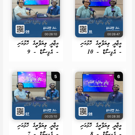
00:26:10
00:26:47
އީޖާދީ ވިޔަފާރީގެ ހޮޅުއަށި
އީޖާދީ ވިޔަފާރީގެ ހޮޅުއަށި
- އެޕިސޯޑް - 10
- އެޕިސޯޑް - 9
5
6
00:25:10
00:28:30
އީޖާދީ ވިޔަފާރީގެ ހޮޅުއަށި
އީޖާދީ ވިޔަފާރީގެ ހޮޅުއަށި
- އެޕިސޯޑް - 8
- އެޕިސޯޑް - 7