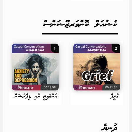
ކެޝުއަލް ކޮންވަރޒޭޝަންސް
1
2
00:18:58
00:21:35
ގްރީފް
އެންޒައިޓީ އާއި ޑިޕްރެޝަން
ދުނިޔެ