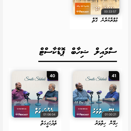
00:33:57
ޢުމްރާކުރާނެ ގޮތް
ސްމައިލް ޝިހާބް ޕޮޑްކާސްޓް
40
41
01:06:04
01:00:21
ހިމޭން ހިތްވަރު
ތެދުހަޤީގަތް