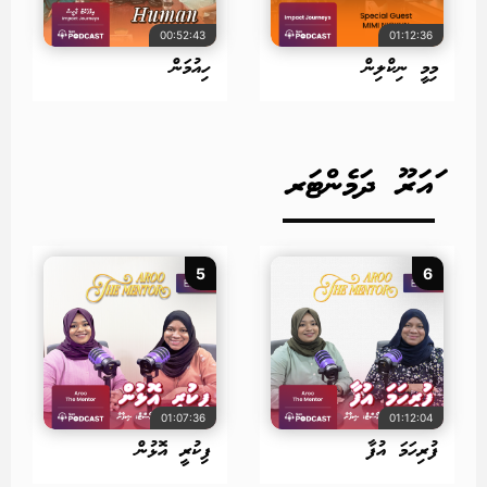
00:52:43
01:12:36
މިމީ ނިކްލިން
ހިއުމަން
ައަރޫ ދަމެންޓަރ
5
6
01:07:36
01:12:04
ފުރިހަމަ އުފާ
ފިކުރީ އޮޅުން