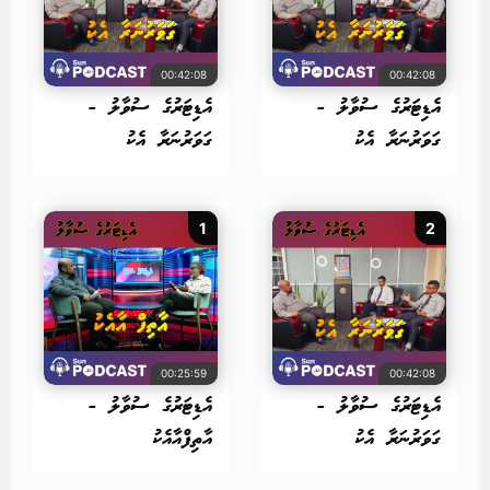
00:42:08
00:42:08
އެޑިޓަރުގެ ސުވާލު -
އެޑިޓަރުގެ ސުވާލު -
ގަވަރުނަރާ އެކު
ގަވަރުނަރާ އެކު
1
2
00:25:59
00:42:08
އެޑިޓަރުގެ ސުވާލު -
އެޑިޓަރުގެ ސުވާލު -
ގަވަރުނަރާ އެކު
އާތިފްއާއެކު