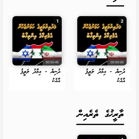
1
2
00:50:45
00:50:00
ދުނިޔެ - އިމާދު ލަތީފު
ދުނިޔެ - އިމާދު ލަތީފު
އާއެކު
އާއެކު
ތާރީޚުގެ ތެރެއިން