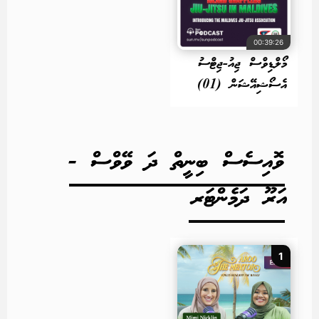
00:39:26
މޯލްޑިވްސް ޖިއު-ޖިޓްސު
އެސޯޝިއޭޝަން (01)
ވޮއިސެސް ބިނީތް ދަ ވޭވްސް -
އަރޫ ދަމެންޓަރ
1