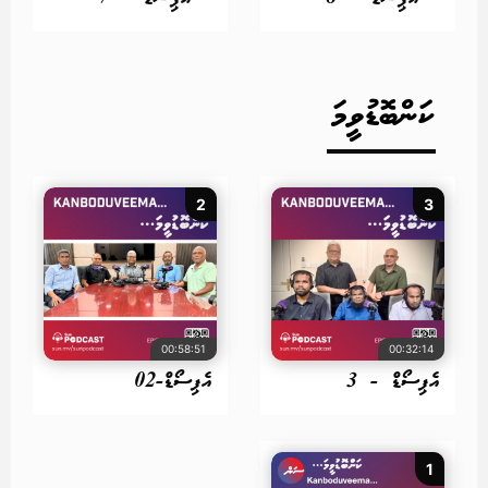
ކަންބޮޑުވީމަ
2
3
00:58:51
00:32:14
އެޕިސޯޑް - 3
އެޕިސޯޑް-02
1