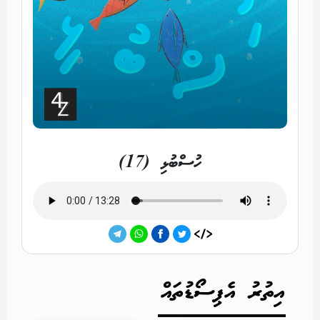
ހުސްބުޅި (17)
އިތުރު އެޕިސޯޑުތައް