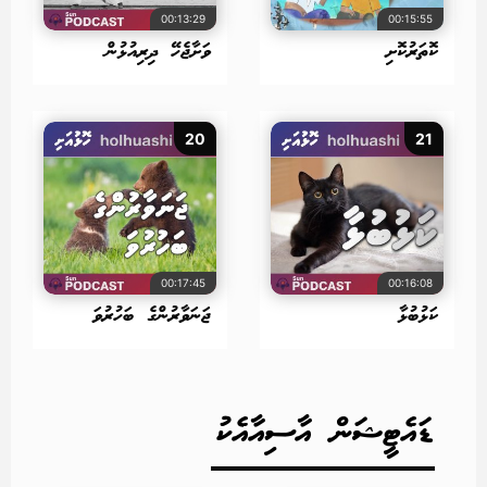
00:13:29
00:15:55
ކޮތަރުކޮށި
ވަށާޖެހޭ ދިރިއުޅުން
20
21
00:17:45
00:16:08
ކަޅުބުޅާ
ޖަނަވާރުންގެ ބަހުރުވަ
ޑައެޓީޝަން އާސިއާއެކު