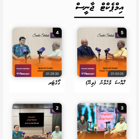
އިމްޕެކްޓް ޖާނީސް
4
5
01:29:30
01:03:05
ޚާއްސަ މެހެމާނު (ވިނޭ)
ގޯގެޓަރ
2
3