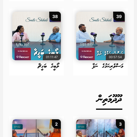
38
39
01:11:47
00:57:54
މަސްވެރިކަމުގެ ނަފާ
ލޯބީގެ ބަގީޗާ
ދޫދޫމަތިން
2
3