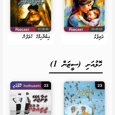
01:08:45
00:45:35
ދަރިފުޅު
އިބުރާހިމްގެ ހުވަފެން
ހޮޅުއަށި (ސީޒަން 1)
22
23