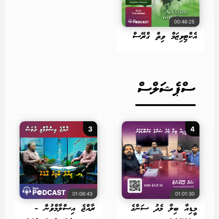
00:46:25
އެކްޓިވިޒަމް ވިތް ގްރޭސް
ސްޕެޝަލްސް
3
4
01:06:43
01:01:30
މީޑިއާ ބިލާ މެދު ސަންގެ
ރާއްޖެ އިސްލާމްވުން -