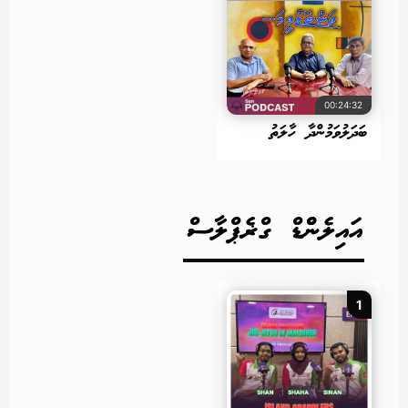
00:24:32
ބަދަލުވަމުންދާ ހާލަތު
އައިލެންްޑް ގްޜެޕްލާސް
1