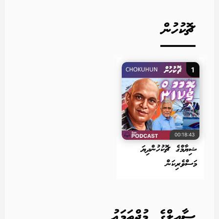
ޗޮކުހުން
1
00:18:43
ޝިޔާމްގެ ޗޮކުހުންދިޔަ
މަސްވެރިކަން
ސާއިލްގެ މުޖްތަމަޢު