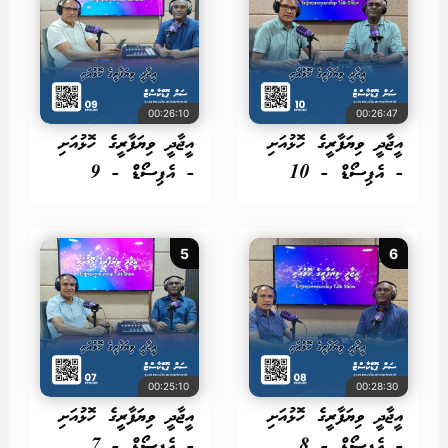
00:26:10
00:26:47
އީޖާދީ ވިޔަފާރީގެ ހޮޅުއަށި
އީޖާދީ ވިޔަފާރީގެ ހޮޅުއަށި
- އެޕިސޯޑް - 10
- އެޕިސޯޑް - 9
5
6
00:25:10
00:28:30
އީޖާދީ ވިޔަފާރީގެ ހޮޅުއަށި
އީޖާދީ ވިޔަފާރީގެ ހޮޅުއަށި
- އެޕިސޯޑް - 8
- އެޕިސޯޑް - 7