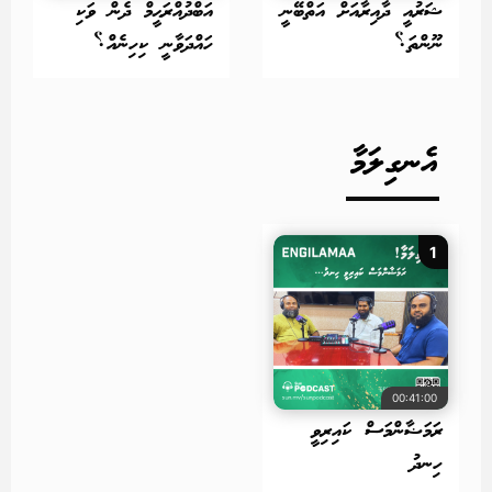
ޝަރުއީ ދާއިރާއަށް އަތްބޭނީ
އަބްދުއްރަޙީމް ދެން ވަކި
ނޫންތަ؟
ހައްދަވާނީ ކިހިނެއް؟
އެނގިލަމާ
1
00:41:00
ރަމަޟާންމަސް ކައިރިވީ
ހިނދު