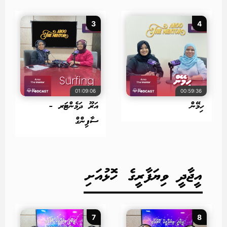
3
4
01:09:06
00:59:36
ހިމޭން
އަރޫ ދަމެންޓަރ -
ސާފިންގް
އީޖާދީ ވިޔަފާރީގެ ހޮޅުއަށި
7
8