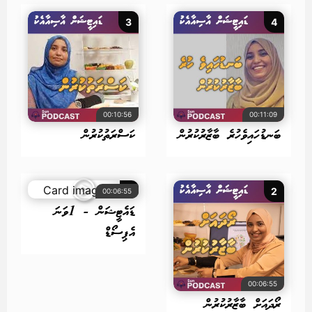
3
4
00:10:56
00:11:09
ބަނޑުހައިވެހުރެ ބާޒާރުކުރުން
ކަސްރަތުކުރުން
1
2
00:06:55
ޑައެޓީޝަން - 1ވަނަ
އެޕިސޯޑް
00:06:55
ރޯދައަށް ބާޒާރުކުރުން