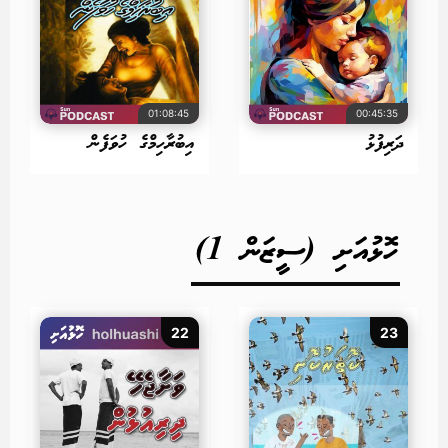
01:08:45
00:45:35
ދަރިފުޅު
އިބުރާހިމްގެ ހުވަފެން
ހޮޅުއަށި (ސީޒަން 1)
22
23