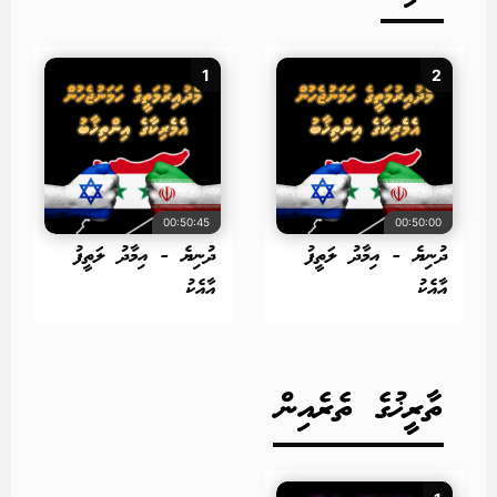
1
2
00:50:45
00:50:00
ދުނިޔެ - އިމާދު ލަތީފު
ދުނިޔެ - އިމާދު ލަތީފު
އާއެކު
އާއެކު
ތާރީޚުގެ ތެރެއިން