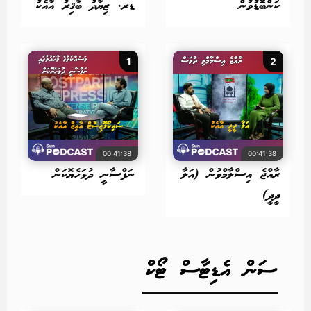
ކަންބޮޑުވުން
ޑރ. ޒިޔާދު ބާޤިރު އާއެކު
1
2
00:41:38
00:41:38
ރާއްޖެ އިސްލާމްވުން (އަލާ
ނަފްސާނީ ދުޅަހެޔޮކަން
ދީދީ)
ސަން އެޑިޓާސް ޓޯކް