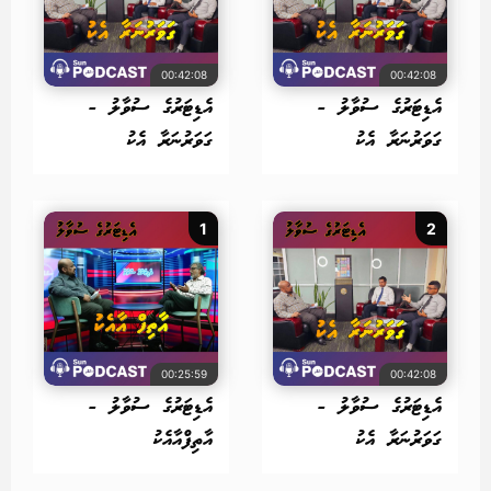
00:42:08
00:42:08
އެޑިޓަރުގެ ސުވާލު -
އެޑިޓަރުގެ ސުވާލު -
ގަވަރުނަރާ އެކު
ގަވަރުނަރާ އެކު
1
2
00:25:59
00:42:08
އެޑިޓަރުގެ ސުވާލު -
އެޑިޓަރުގެ ސުވާލު -
ގަވަރުނަރާ އެކު
އާތިފްއާއެކު