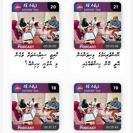
20
21
00:32:00
00:33:36
ނޫސްވެރިކަމުގެ މިނިވަންކަން
ޚާރިޖީ ސިޔާސަތަށް ވެގެން
އޮތީ ކޮން ހިސާބެއްގައި
މި އުޅެނީ ކިހިނެއް؟
18
19
00:31:27
00:25:43