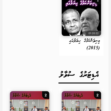
1
01:20:22
މިނިވަންކަމުގެ ހިޔަލުގައި
(2015)
އެޑިޓަރުގެ ސުވާލު
2
2