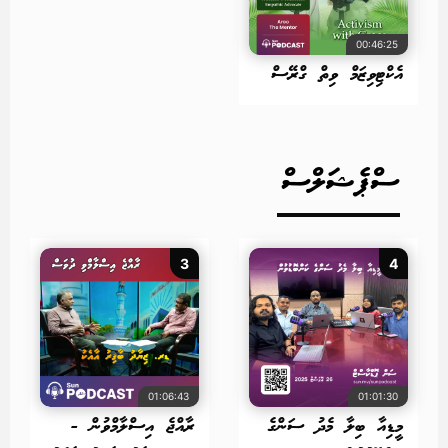
00:46:25
އެކްޓިވިޒަމް ވިތް ގްރޭސް
ސްޕެޝަލްސް
3
4
01:06:43
01:01:30
މީޑިއާ ބިލާ މެދު ސަންގެ
ރާއްޖެ އިސްލާމްވުން -