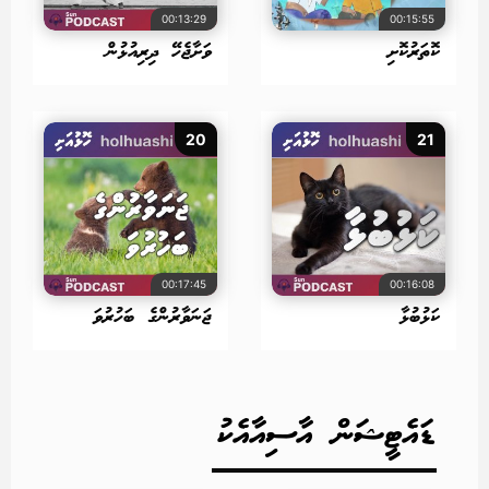
00:13:29
00:15:55
ކޮތަރުކޮށި
ވަށާޖެހޭ ދިރިއުޅުން
20
21
00:17:45
00:16:08
ކަޅުބުޅާ
ޖަނަވާރުންގެ ބަހުރުވަ
ޑައެޓީޝަން އާސިއާއެކު