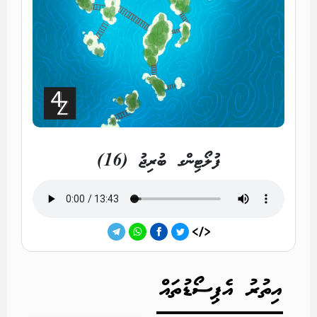
ފުލޯޓިންގ ބުރިޖު (16)
އިތުރު އެޕިސޯޑުތައް