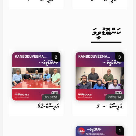
ކަންބޮޑުވީމަ
2
3
00:58:51
00:32:14
އެޕިސޯޑް - 3
އެޕިސޯޑް-02
1