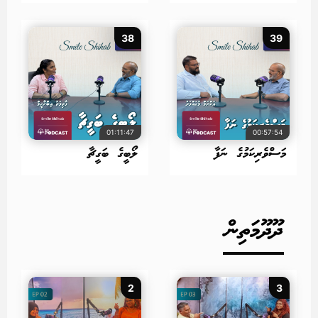
38
39
01:11:47
00:57:54
މަސްވެރިކަމުގެ ނަފާ
ލޯބީގެ ބަގީޗާ
ދޫދޫމަތިން
2
3