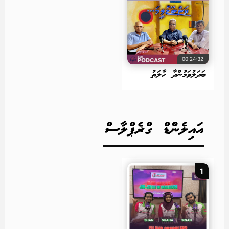
00:24:32
ބަދަލުވަމުންދާ ހާލަތު
އައިލެންްޑް ގްޜެޕްލާސް
1