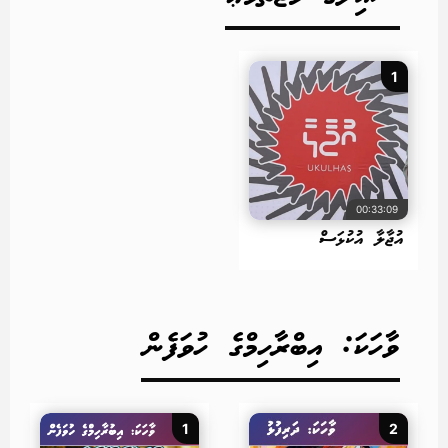
1
00:33:09
އުޖާލާ އުކުޅަސް
ވާހަކަ: އިބްރާހިމްގެ ހުވަފެން
1
2