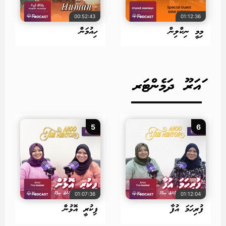
00:52:43
01:12:36
މިމީ ނިކްލިން
ހިއުމަން
ައަރޫ ދަމެންޓަރ
5
6
01:07:36
01:12:04
ފުރިހަމަ އުފާ
ފިކުރީ އޮޅުން