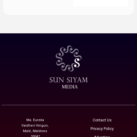
MEDIA
Ma. Eureka
Contact Us
Vaidheri Hingun,
Privacy Policy
Malé, Maldives
20047