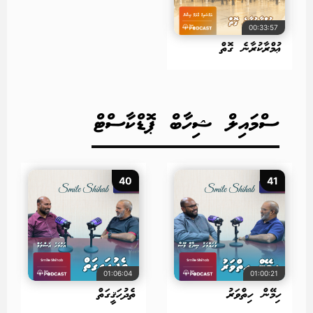
00:33:57
ޢުމްރާކުރާނެ ގޮތް
ސްމައިލް ޝިހާބް ޕޮޑްކާސްޓް
40
41
01:06:04
01:00:21
ހިމޭން ހިތްވަރު
ތެދުހަޤީގަތް