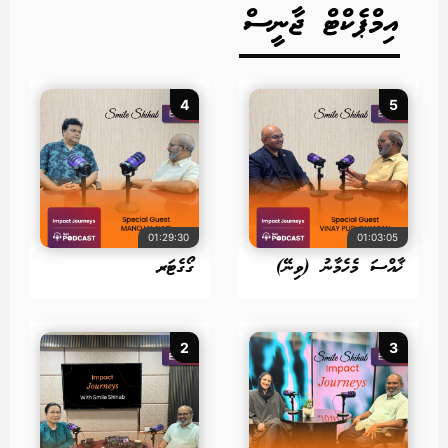
އިމްޕެކްޓް ޖާނީސް
4
5
01:29:30
01:03:05
ޚާއްސަ މެހެމާނު (ވިނޭ)
ގޯގެޓަރ
2
3