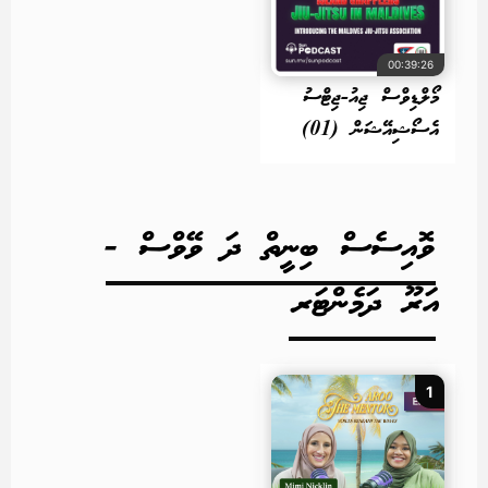
00:39:26
މޯލްޑިވްސް ޖިއު-ޖިޓްސު
އެސޯޝިއޭޝަން (01)
ވޮއިސެސް ބިނީތް ދަ ވޭވްސް -
އަރޫ ދަމެންޓަރ
1