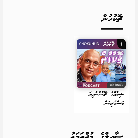
ޗޮކުހުން
1
00:18:43
ޝިޔާމްގެ ޗޮކުހުންދިޔަ
މަސްވެރިކަން
ސާއިލްގެ މުޖްތަމަޢު