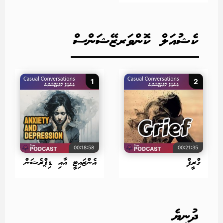
ކެޝުއަލް ކޮންވަރޒޭޝަންސް
1
2
00:18:58
00:21:35
ގްރީފް
އެންޒައިޓީ އާއި ޑިޕްރެޝަން
ދުނިޔެ