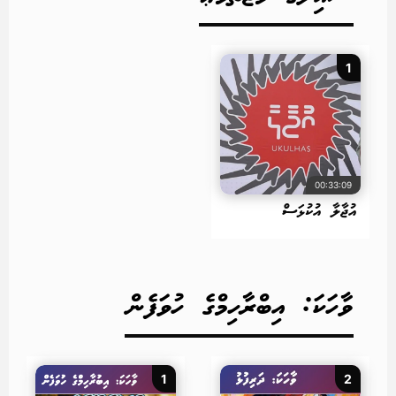
1
00:33:09
އުޖާލާ އުކުޅަސް
ވާހަކަ: އިބްރާހިމްގެ ހުވަފެން
1
2