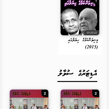
1
01:20:22
މިނިވަންކަމުގެ ހިޔަލުގައި
(2015)
އެޑިޓަރުގެ ސުވާލު
2
2