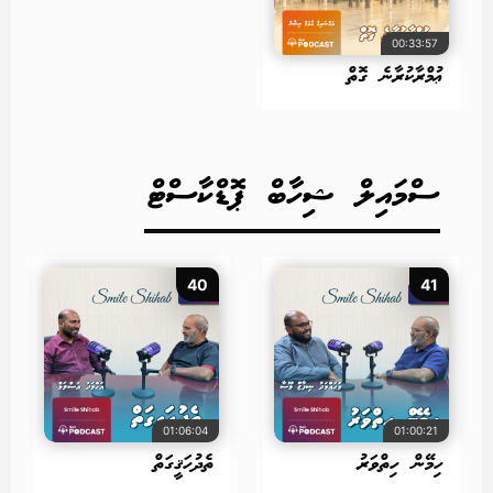
00:33:57
ޢުމްރާކުރާނެ ގޮތް
ސްމައިލް ޝިހާބް ޕޮޑްކާސްޓް
40
41
01:06:04
01:00:21
ހިމޭން ހިތްވަރު
ތެދުހަޤީގަތް