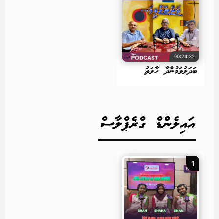
00:24:32
ބަދަލުވަމުންދާ ހާލަތު
އައިލެންްޑް ގްޜެޕްލާސް
1