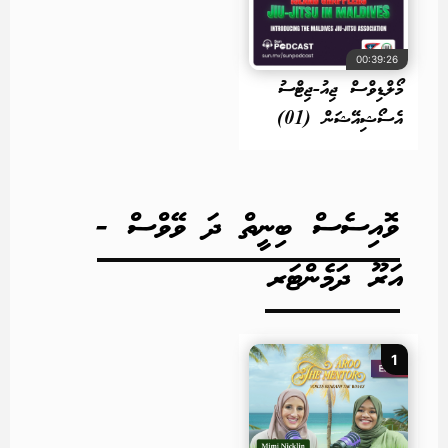
00:39:26
މޯލްޑިވްސް ޖިއު-ޖިޓްސު
އެސޯޝިއޭޝަން (01)
ވޮއިސެސް ބިނީތް ދަ ވޭވްސް -
އަރޫ ދަމެންޓަރ
1