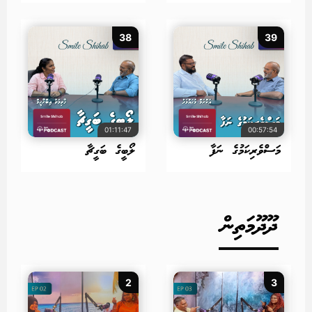
38
39
01:11:47
00:57:54
މަސްވެރިކަމުގެ ނަފާ
ލޯބީގެ ބަގީޗާ
ދޫދޫމަތިން
2
3