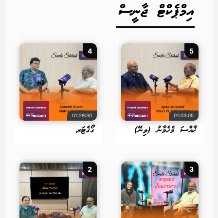
އިމްޕެކްޓް ޖާނީސް
4
5
01:29:30
01:03:05
ޚާއްސަ މެހެމާނު (ވިނޭ)
ގޯގެޓަރ
2
3