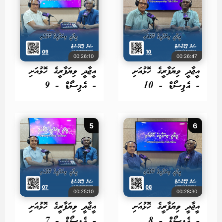
00:26:10
00:26:47
އީޖާދީ ވިޔަފާރީގެ ހޮޅުއަށި
އީޖާދީ ވިޔަފާރީގެ ހޮޅުއަށި
- އެޕިސޯޑް - 10
- އެޕިސޯޑް - 9
5
6
00:25:10
00:28:30
އީޖާދީ ވިޔަފާރީގެ ހޮޅުއަށި
އީޖާދީ ވިޔަފާރީގެ ހޮޅުއަށި
- އެޕިސޯޑް - 8
- އެޕިސޯޑް - 7