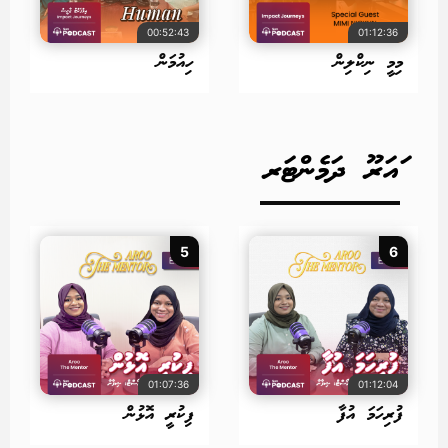
00:52:43
01:12:36
މިމީ ނިކްލިން
ހިއުމަން
ައަރޫ ދަމެންޓަރ
5
6
01:07:36
01:12:04
ފުރިހަމަ އުފާ
ފިކުރީ އޮޅުން