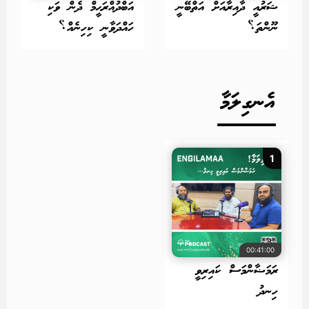
ޝަރުއީ ދާއިރާއަށް އަތްބޭނީ
އަބްދުއްރަޙީމް ދެން ވަކި
ނޫންތަ؟
ހައްދަވާނީ ކިހިނެއް؟
އެނގިލަމާ
1
00:41:00
ރަމަޟާންމަސް ކައިރިވީ
ހިނދު