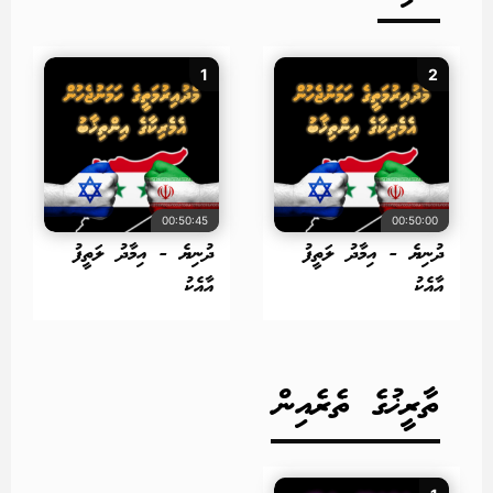
1
2
00:50:45
00:50:00
ދުނިޔެ - އިމާދު ލަތީފު
ދުނިޔެ - އިމާދު ލަތީފު
އާއެކު
އާއެކު
ތާރީޚުގެ ތެރެއިން