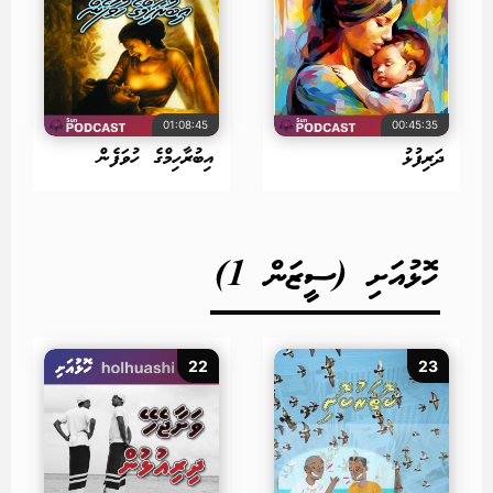
01:08:45
00:45:35
ދަރިފުޅު
އިބުރާހިމްގެ ހުވަފެން
ހޮޅުއަށި (ސީޒަން 1)
22
23