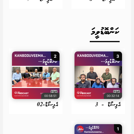
ކަންބޮޑުވީމަ
2
3
00:58:51
00:32:14
އެޕިސޯޑް - 3
އެޕިސޯޑް-02
1