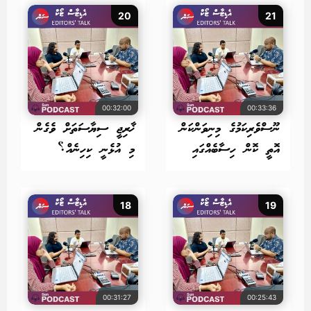
20
21
00:32:00
00:33:36
ނޫސްވެރިކަމުގެ މިނިވަންކަން
ޚާރިޖީ ސިޔާސަތަށް ވެގެން
އޮތީ ކޮން ހިސާބެއްގައި
މި އުޅެނީ ކިހިނެއް؟
18
19
00:31:27
00:25:43