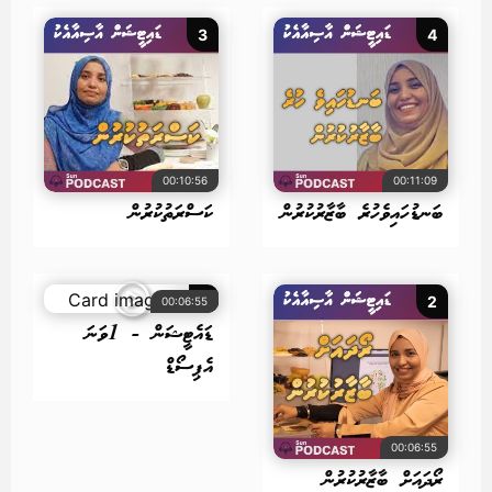
3
4
00:10:56
00:11:09
ބަނޑުހައިވެހުރެ ބާޒާރުކުރުން
ކަސްރަތުކުރުން
1
2
00:06:55
ޑައެޓީޝަން - 1ވަނަ
އެޕިސޯޑް
00:06:55
ރޯދައަށް ބާޒާރުކުރުން