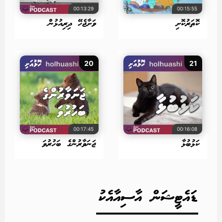
00:13:29
00:15:55
ކޮތަރުކޮށި
ވަށާޖެހޭ ދިރިއުޅުން
20
21
00:17:45
00:16:08
ކަޅުބުޅާ
ޖަނަވާރުންގެ ބަހުރުވަ
ޑައެޓީޝަން އާސިއާއެކު