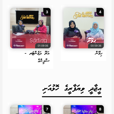
3
4
01:09:06
00:59:36
ހިމޭން
އަރޫ ދަމެންޓަރ -
ސާފިންގް
އީޖާދީ ވިޔަފާރީގެ ހޮޅުއަށި
7
8