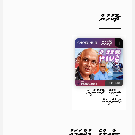
ޗޮކުހުން
1
00:18:43
ޝިޔާމްގެ ޗޮކުހުންދިޔަ
މަސްވެރިކަން
ސާއިލްގެ މުޖްތަމަޢު