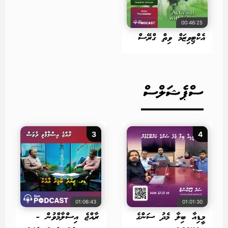
00:46:25
އެކްޓިވިޒަމް ވިތް ގްރޭސް
ސްޕެޝަލްސް
3
4
01:06:43
01:01:30
މީޑިއާ ބިލާ މެދު ސަންގެ
ރާއްޖެ އިސްލާމްވުން -