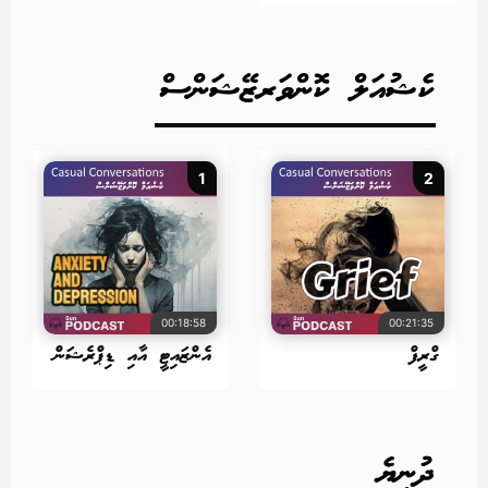
ކެޝުއަލް ކޮންވަރޒޭޝަންސް
1
2
00:18:58
00:21:35
ގްރީފް
އެންޒައިޓީ އާއި ޑިޕްރެޝަން
ދުނިޔެ