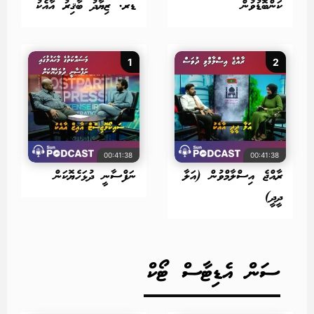
ކަންބޮޑުވުން
ޑރ. ޒިޔާދު ބާޤިރު އާއެކު
1
2
00:41:38
00:41:38
ރާއްޖެ އިސްލާމްވުން (އަލާ
ނަފްސާނީ ދުޅަހެޔޮކަން
ދީދީ)
ސަން އެޑިޓާސް ޓޯކް