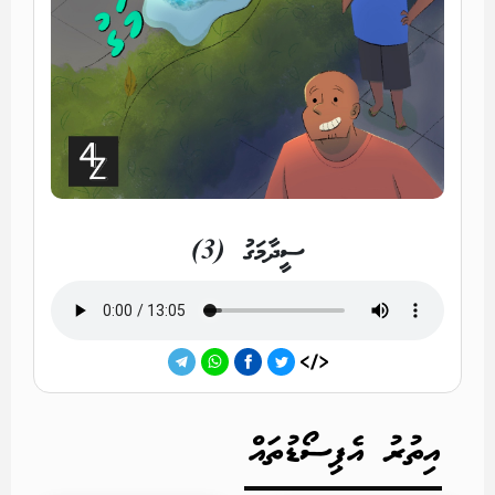
ސީދާމަގު (3)
އިތުރު އެޕިސޯޑުތައް