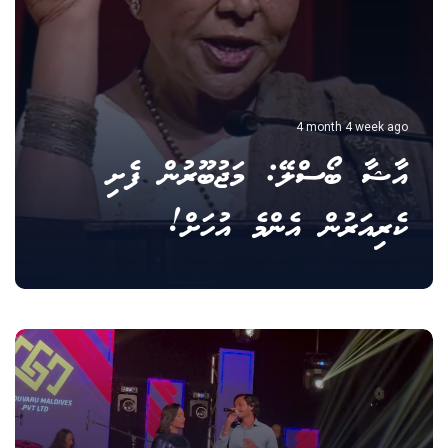
4 month 4 week ago
އާޝާ ބޯސްލޭ: މަޖުބޫރުން ފެށި
ކެރިއަރުން އެންމެ އުހަށް!