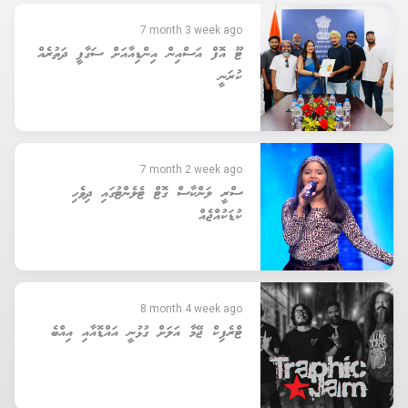
7 month 3 week ago
ޓޫ އޮފް އަސްއިން އިންޑިއާއަށް ސަގާފީ ދަތުރެއް
ކުރަނީ
7 month 2 week ago
ސްރީ ލަންކާސް ގޮޓް ޓެލެންޓުގައި ދިވެހި
ކުޑަކުއްޖެއް
8 month 4 week ago
ޓްރެފިކް ޖޭމާ އަލަށް ގުޅުނީ އައްޑޮއާއި އިއްބެ