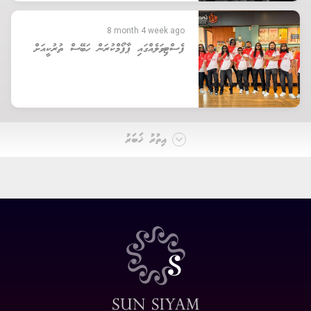
8 month 4 week ago
ފެސްޓިވަލެއްގައި ޕާފޯމްކުރަން ހަބޭސް ތުރުކީއަށް
އިތުރު ޚަބަރު