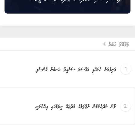
މަޤުބޫލު ޚަބަރު
ވަރިވުމަށް ހުށަހެޅި މައްސަލަ ސަންގީތާ އަނބުރާ ގެނެސްފި
ލޯނު ނުދެއްކުމުން ރާޖްޕަލްގެ މުދާތައް ނީލަމުގައި ވިއްކާލަނީ