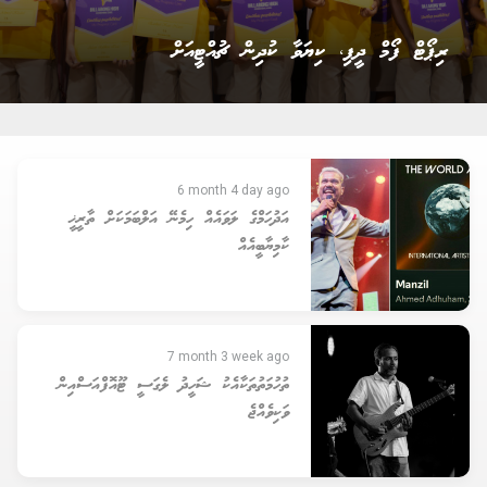
ރައީސް ނަޝީދު އެމްޑީޕީގެ ޗެއާޕާސަން އިންތިޚާބު ކާމިޔާބު
ކުރެއްވުން
6 month 4 day ago
އަދުހަމްގެ ލަވައެއް ހިމެނޭ އަލްބަމަކަށް ތާރީޚީ
ކާމިޔާބީއެއް
7 month 3 week ago
ތުހުމަތުތަކާއެކު ޝަހީދު ލެގަސީ ޓޫއޮފްއަސްއިން
ވަކިވެއްޖެ