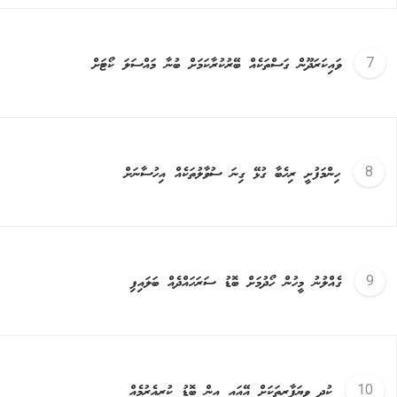
ވައިކަރަދޫން ގަސްތަކެއް ބޭރުކުރާކަމަށް ބުނާ މައްސަލަ ކޯޓަށް
ހިންމަފުށީ ރިހެބާ ގުޅޭ ގިނަ ސުވާލުތަކެއް އިހުސާނަށް
ގެއްލުނު މީހުން ހޯދުމަށް ބޮޑު ސަރަހައްދެއް ބަލައިފި
ކުދި ވިޔަފާރިތަކަށް އޭއައި އިން ބޮޑު ކުރިއެރުމެއް