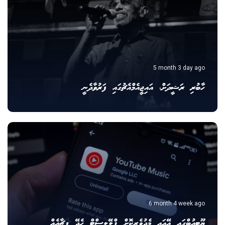
5 month 3 day ago
ހާބުރި ރަޝީދަށް، އައިޖީއެމްއެޗުގައި ފަރުވާދެނީ
6 month 4 week ago
ޔޫޓިއުބްގައި އޭއައި މެދުވެރިކޮށް ޕްލޭލިސްޓް ހެދޭ ފީޗާއެއް