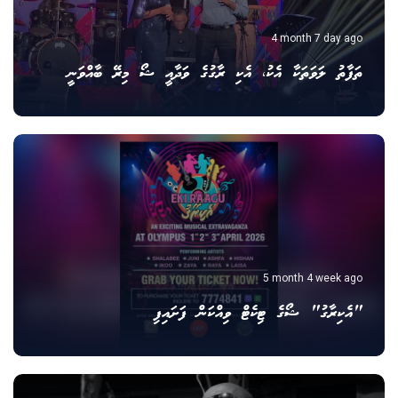
4 month 7 day ago
ތަފާތު ލަވަތަކާ އެކު، އެކި ރާގުގެ ވަދާއީ ޝޯ މިރޭ ބާއްވަނީ
5 month 4 week ago
"އެކިރާގު" ޝޯގެ ޓިކެޓް ވިއްކަން ފަށައިފި