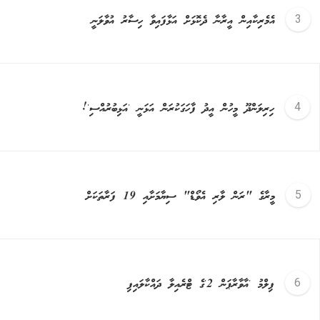
އެމެރިކާއިން އީރާނާ ދެކޮޅަށް އަޅާފައިވާ ހިސާރު އުވާލަނީ
ހިރިލަންދޫ މީހުން އީދު ފާހަގަކުރަން އަޅަނީ 'އަޅިބުރުއްސި'!
މީރާގެ "ރަން ލާރި އެވޯޑް" ސިޔާމަށާއި 19 ފަރާތަކަށް
ފިލްމު 'އާވާރާޕަން 2'ގެ ޓްރެއިލާ ދައްކާލައިފި