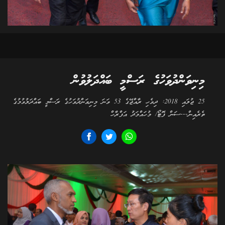
މިނިވަންދުވަހުގެ ރަސްމީ ބައްދަލުވުން
25 ޖުލައި 2018: ދިވެހި ރާއްޖޭގެ 53 ވަނަ މިނިވަންދުވަހުގެ ރަސްމީ ބައްދަލުވުމުގެ
ތެރެއިން---ސަން ފޮޓޯ/ މުހައްމަދު އަފްރާހް