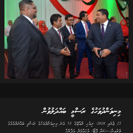
މިނިވަންދުވަހުގެ ރަސްމީ ބައްދަލުވުން
25 ޖުލައި 2018: ދިވެހި ރާއްޖޭގެ 53 ވަނަ މިނިވަންދުވަހުގެ ރަސްމީ ބައްދަލުވުމުގެ
ތެރެއިން---ސަން ފޮޓޯ/ މުހައްމަދު އަފްރާހް