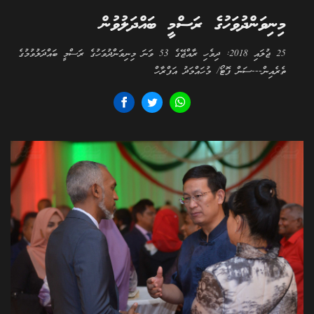
މިނިވަންދުވަހުގެ ރަސްމީ ބައްދަލުވުން
25 ޖުލައި 2018: ދިވެހި ރާއްޖޭގެ 53 ވަނަ މިނިވަންދުވަހުގެ ރަސްމީ ބައްދަލުވުމުގެ
ތެރެއިން---ސަން ފޮޓޯ/ މުހައްމަދު އަފްރާހް