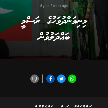
8 year 2 week ago
މިނިވަންދުވަހުގެ ރަސްމީ
ބައްދަލުވުން