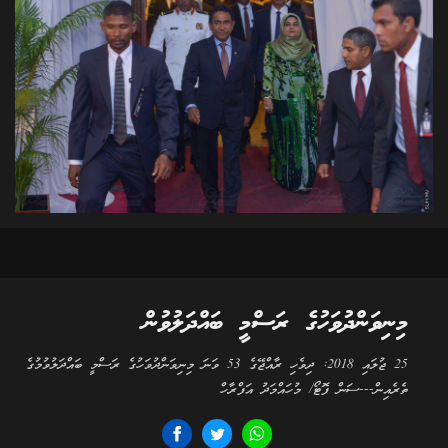
މިނިވަންދުވަހުގެ ރަސްމީ ބައްދަލުވުން
25 ޖުލައި 2018: ދިވެހި ރާއްޖޭގެ 53 ވަނަ މިނިވަންދުވަހުގެ ރަސްމީ ބައްދަލުވުމުގެ
ތެރެއިން---ސަން ފޮޓޯ/ މުހައްމަދު އަފްރާހް