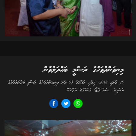
މިނިވަންދުވަހުގެ ރަސްމީ ބައްދަލުވުން
25 ޖުލައި 2018: ދިވެހި ރާއްޖޭގެ 53 ވަނަ މިނިވަންދުވަހުގެ ރަސްމީ ބައްދަލުވުމުގެ
ތެރެއިން---ސަން ފޮޓޯ/ މުހައްމަދު އަފްރާހް