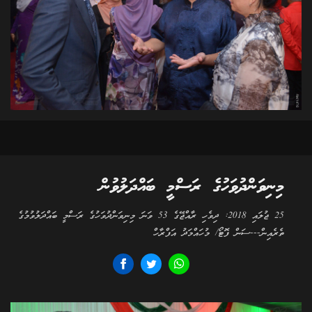
މިނިވަންދުވަހުގެ ރަސްމީ ބައްދަލުވުން
25 ޖުލައި 2018: ދިވެހި ރާއްޖޭގެ 53 ވަނަ މިނިވަންދުވަހުގެ ރަސްމީ ބައްދަލުވުމުގެ
ތެރެއިން---ސަން ފޮޓޯ/ މުހައްމަދު އަފްރާހް