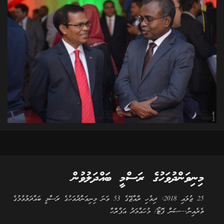
މިނިވަންދުވަހުގެ ރަސްމީ ބައްދަލުވުން
25 ޖުލައި 2018: ދިވެހި ރާއްޖޭގެ 53 ވަނަ މިނިވަންދުވަހުގެ ރަސްމީ ބައްދަލުވުމުގެ
ތެރެއިން---ސަން ފޮޓޯ/ މުހައްމަދު އަފްރާހް