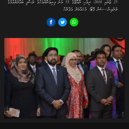
25 ޖުލައި 2018: ދިވެހި ރާއްޖޭގެ 53 ވަނަ މިނިވަންދުވަހުގެ ރަސްމީ ބައްދަލުވުމުގެ
ތެރެއިން---ސަން ފޮޓޯ/ މުހައްމަދު އަފްރާހް