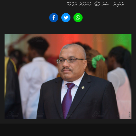
ތެރެއިން---ސަން ފޮޓޯ/ މުހައްމަދު އަފްރާހް