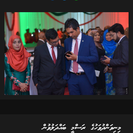
މިނިވަންދުވަހުގެ ރަސްމީ ބައްދަލުވުން