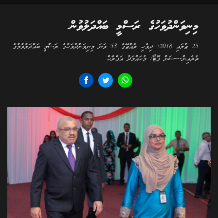
މިނިވަންދުވަހުގެ ރަސްމީ ބައްދަލުވުން
25 ޖުލައި 2018: ދިވެހި ރާއްޖޭގެ 53 ވަނަ މިނިވަންދުވަހުގެ ރަސްމީ ބައްދަލުވުމުގެ
ތެރެއިން---ސަން ފޮޓޯ/ މުހައްމަދު އަފްރާހް