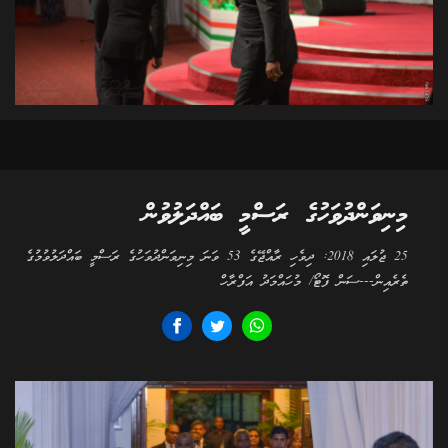
މިނިވަންދުވަހުގެ ރަސްމީ ބައްދަލުވުން
25 ޖުލައި 2018: ދިވެހި ރާއްޖޭގެ 53 ވަނަ މިނިވަންދުވަހުގެ ރަސްމީ ބައްދަލުވުމުގެ
ތެރެއިން---ސަން ފޮޓޯ/ މުހައްމަދު އަފްރާހް