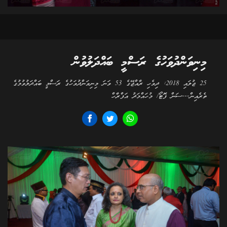
މިނިވަންދުވަހުގެ ރަސްމީ ބައްދަލުވުން
25 ޖުލައި 2018: ދިވެހި ރާއްޖޭގެ 53 ވަނަ މިނިވަންދުވަހުގެ ރަސްމީ ބައްދަލުވުމުގެ
ތެރެއިން---ސަން ފޮޓޯ/ މުހައްމަދު އަފްރާހް