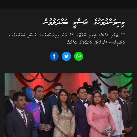
މިނިވަންދުވަހުގެ ރަސްމީ ބައްދަލުވުން
25 ޖުލައި 2018: ދިވެހި ރާއްޖޭގެ 53 ވަނަ މިނިވަންދުވަހުގެ ރަސްމީ ބައްދަލުވުމުގެ
ތެރެއިން---ސަން ފޮޓޯ/ މުހައްމަދު އަފްރާހް