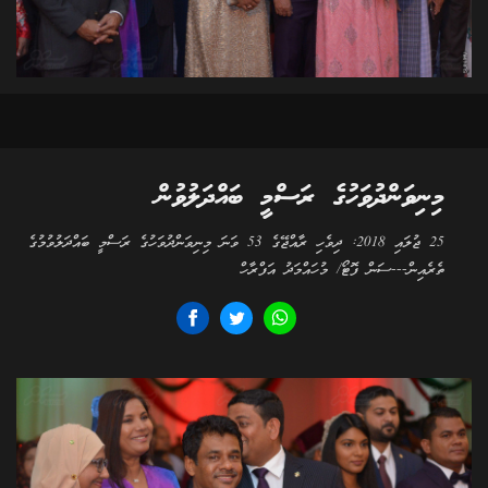
މިނިވަންދުވަހުގެ ރަސްމީ ބައްދަލުވުން
25 ޖުލައި 2018: ދިވެހި ރާއްޖޭގެ 53 ވަނަ މިނިވަންދުވަހުގެ ރަސްމީ ބައްދަލުވުމުގެ
ތެރެއިން---ސަން ފޮޓޯ/ މުހައްމަދު އަފްރާހް