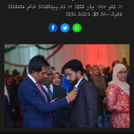
25 ޖުލައި 2018: ދިވެހި ރާއްޖޭގެ 53 ވަނަ މިނިވަންދުވަހުގެ ރަސްމީ ބައްދަލުވުމުގެ
ތެރެއިން---ސަން ފޮޓޯ/ މުހައްމަދު އަފްރާހް