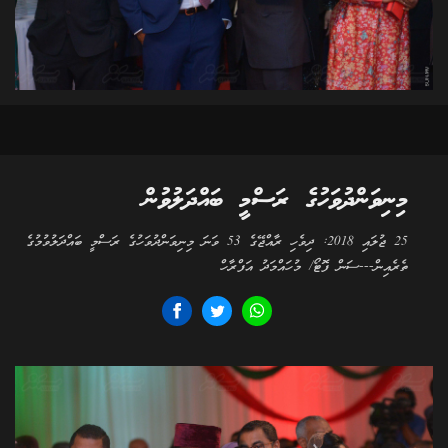
މިނިވަންދުވަހުގެ ރަސްމީ ބައްދަލުވުން
25 ޖުލައި 2018: ދިވެހި ރާއްޖޭގެ 53 ވަނަ މިނިވަންދުވަހުގެ ރަސްމީ ބައްދަލުވުމުގެ
ތެރެއިން---ސަން ފޮޓޯ/ މުހައްމަދު އަފްރާހް