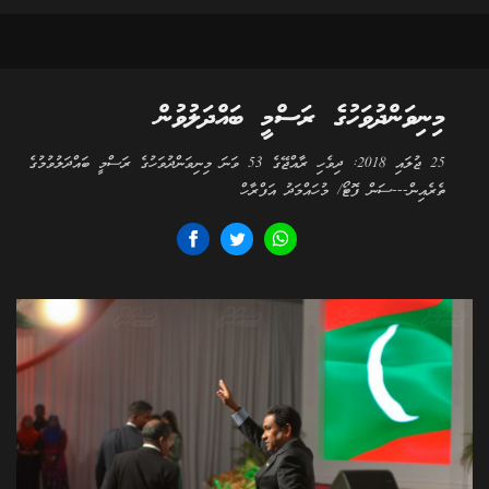
މިނިވަންދުވަހުގެ ރަސްމީ ބައްދަލުވުން
25 ޖުލައި 2018: ދިވެހި ރާއްޖޭގެ 53 ވަނަ މިނިވަންދުވަހުގެ ރަސްމީ ބައްދަލުވުމުގެ
ތެރެއިން---ސަން ފޮޓޯ/ މުހައްމަދު އަފްރާހް