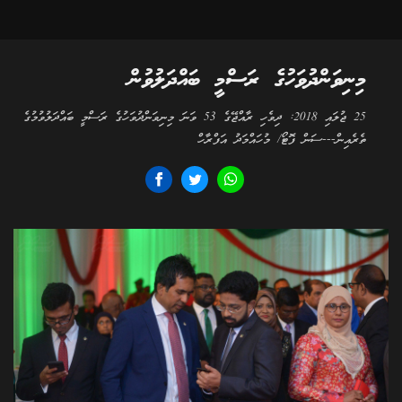
މިނިވަންދުވަހުގެ ރަސްމީ ބައްދަލުވުން
25 ޖުލައި 2018: ދިވެހި ރާއްޖޭގެ 53 ވަނަ މިނިވަންދުވަހުގެ ރަސްމީ ބައްދަލުވުމުގެ
ތެރެއިން---ސަން ފޮޓޯ/ މުހައްމަދު އަފްރާހް