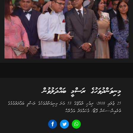
މިނިވަންދުވަހުގެ ރަސްމީ ބައްދަލުވުން
25 ޖުލައި 2018: ދިވެހި ރާއްޖޭގެ 53 ވަނަ މިނިވަންދުވަހުގެ ރަސްމީ ބައްދަލުވުމުގެ
ތެރެއިން---ސަން ފޮޓޯ/ މުހައްމަދު އަފްރާހް