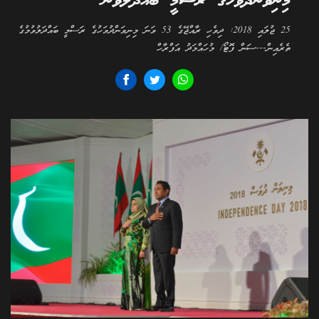
މިނިވަންދުވަހުގެ ރަސްމީ ބައްދަލުވުން
25 ޖުލައި 2018: ދިވެހި ރާއްޖޭގެ 53 ވަނަ މިނިވަންދުވަހުގެ ރަސްމީ ބައްދަލުވުމުގެ
ތެރެއިން---ސަން ފޮޓޯ/ މުހައްމަދު އަފްރާހް