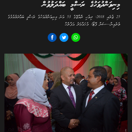
މިނިވަންދުވަހުގެ ރަސްމީ ބައްދަލުވުން
25 ޖުލައި 2018: ދިވެހި ރާއްޖޭގެ 53 ވަނަ މިނިވަންދުވަހުގެ ރަސްމީ ބައްދަލުވުމުގެ
ތެރެއިން---ސަން ފޮޓޯ/ މުހައްމަދު އަފްރާހް