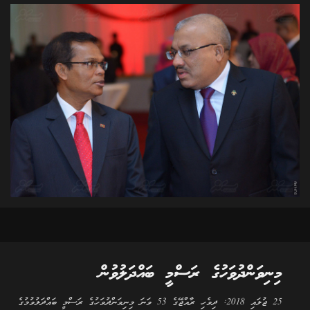
މިނިވަންދުވަހުގެ ރަސްމީ ބައްދަލުވުން
25 ޖުލައި 2018: ދިވެހި ރާއްޖޭގެ 53 ވަނަ މިނިވަންދުވަހުގެ ރަސްމީ ބައްދަލުވުމުގެ