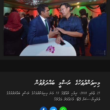
މިނިވަންދުވަހުގެ ރަސްމީ ބައްދަލުވުން
25 ޖުލައި 2018: ދިވެހި ރާއްޖޭގެ 53 ވަނަ މިނިވަންދުވަހުގެ ރަސްމީ ބައްދަލުވުމުގެ
ތެރެއިން---ސަން ފޮޓޯ/ މުހައްމަދު އަފްރާހް