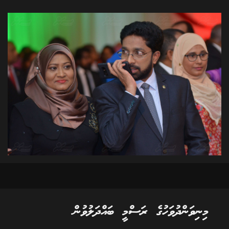
މިނިވަންދުވަހުގެ ރަސްމީ ބައްދަލުވުން