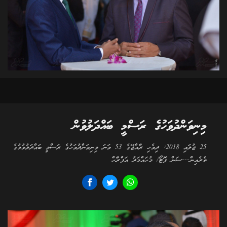
މިނިވަންދުވަހުގެ ރަސްމީ ބައްދަލުވުން
25 ޖުލައި 2018: ދިވެހި ރާއްޖޭގެ 53 ވަނަ މިނިވަންދުވަހުގެ ރަސްމީ ބައްދަލުވުމުގެ
ތެރެއިން---ސަން ފޮޓޯ/ މުހައްމަދު އަފްރާހް