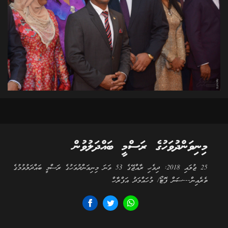
މިނިވަންދުވަހުގެ ރަސްމީ ބައްދަލުވުން
25 ޖުލައި 2018: ދިވެހި ރާއްޖޭގެ 53 ވަނަ މިނިވަންދުވަހުގެ ރަސްމީ ބައްދަލުވުމުގެ
ތެރެއިން---ސަން ފޮޓޯ/ މުހައްމަދު އަފްރާހް