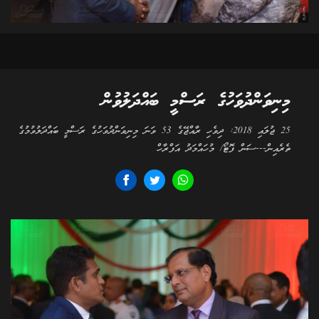
މިނިވަންދުވަހުގެ ރަސްމީ ބައްދަލުވުން
25 ޖުލައި 2018: ދިވެހި ރާއްޖޭގެ 53 ވަނަ މިނިވަންދުވަހުގެ ރަސްމީ ބައްދަލުވުމުގެ
ތެރެއިން---ސަން ފޮޓޯ/ މުހައްމަދު އަފްރާހް