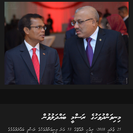
މިނިވަންދުވަހުގެ ރަސްމީ ބައްދަލުވުން
25 ޖުލައި 2018: ދިވެހި ރާއްޖޭގެ 53 ވަނަ މިނިވަންދުވަހުގެ ރަސްމީ ބައްދަލުވުމުގެ