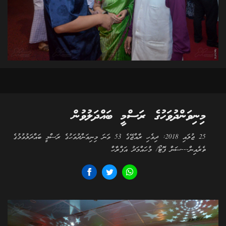
މިނިވަންދުވަހުގެ ރަސްމީ ބައްދަލުވުން
25 ޖުލައި 2018: ދިވެހި ރާއްޖޭގެ 53 ވަނަ މިނިވަންދުވަހުގެ ރަސްމީ ބައްދަލުވުމުގެ
ތެރެއިން---ސަން ފޮޓޯ/ މުހައްމަދު އަފްރާހް