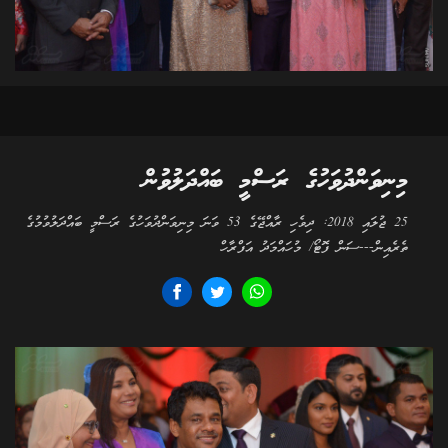
މިނިވަންދުވަހުގެ ރަސްމީ ބައްދަލުވުން
25 ޖުލައި 2018: ދިވެހި ރާއްޖޭގެ 53 ވަނަ މިނިވަންދުވަހުގެ ރަސްމީ ބައްދަލުވުމުގެ
ތެރެއިން---ސަން ފޮޓޯ/ މުހައްމަދު އަފްރާހް