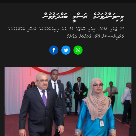
މިނިވަންދުވަހުގެ ރަސްމީ ބައްދަލުވުން
25 ޖުލައި 2018: ދިވެހި ރާއްޖޭގެ 53 ވަނަ މިނިވަންދުވަހުގެ ރަސްމީ ބައްދަލުވުމުގެ
ތެރެއިން---ސަން ފޮޓޯ/ މުހައްމަދު އަފްރާހް