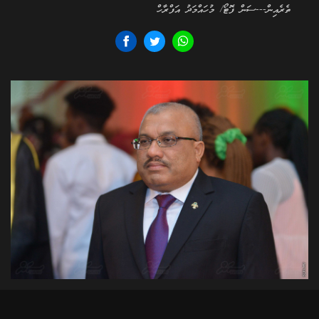
ތެރެއިން---ސަން ފޮޓޯ/ މުހައްމަދު އަފްރާހް