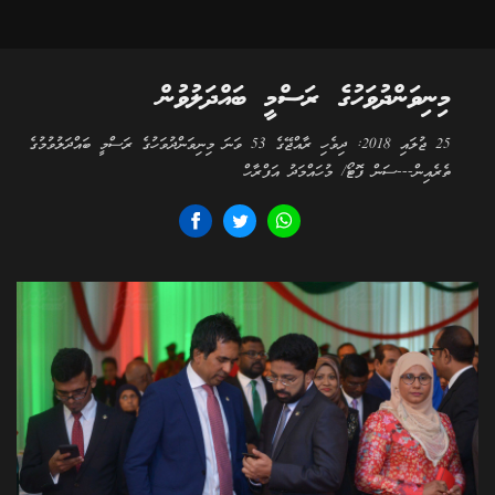
މިނިވަންދުވަހުގެ ރަސްމީ ބައްދަލުވުން
25 ޖުލައި 2018: ދިވެހި ރާއްޖޭގެ 53 ވަނަ މިނިވަންދުވަހުގެ ރަސްމީ ބައްދަލުވުމުގެ
ތެރެއިން---ސަން ފޮޓޯ/ މުހައްމަދު އަފްރާހް