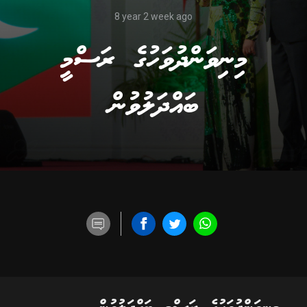
8 year 2 week ago
މިނިވަންދުވަހުގެ ރަސްމީ
ބައްދަލުވުން