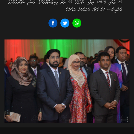
25 ޖުލައި 2018: ދިވެހި ރާއްޖޭގެ 53 ވަނަ މިނިވަންދުވަހުގެ ރަސްމީ ބައްދަލުވުމުގެ
ތެރެއިން---ސަން ފޮޓޯ/ މުހައްމަދު އަފްރާހް