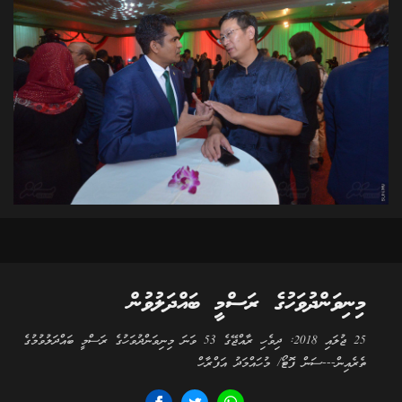
މިނިވަންދުވަހުގެ ރަސްމީ ބައްދަލުވުން
25 ޖުލައި 2018: ދިވެހި ރާއްޖޭގެ 53 ވަނަ މިނިވަންދުވަހުގެ ރަސްމީ ބައްދަލުވުމުގެ
ތެރެއިން---ސަން ފޮޓޯ/ މުހައްމަދު އަފްރާހް