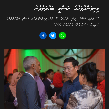
މިނިވަންދުވަހުގެ ރަސްމީ ބައްދަލުވުން
25 ޖުލައި 2018: ދިވެހި ރާއްޖޭގެ 53 ވަނަ މިނިވަންދުވަހުގެ ރަސްމީ ބައްދަލުވުމުގެ
ތެރެއިން---ސަން ފޮޓޯ/ މުހައްމަދު އަފްރާހް