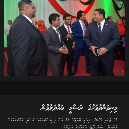
މިނިވަންދުވަހުގެ ރަސްމީ ބައްދަލުވުން
25 ޖުލައި 2018: ދިވެހި ރާއްޖޭގެ 53 ވަނަ މިނިވަންދުވަހުގެ ރަސްމީ ބައްދަލުވުމުގެ
ތެރެއިން---ސަން ފޮޓޯ/ މުހައްމަދު އަފްރާހް