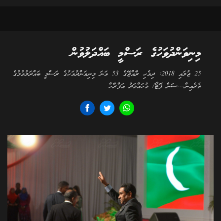
މިނިވަންދުވަހުގެ ރަސްމީ ބައްދަލުވުން
25 ޖުލައި 2018: ދިވެހި ރާއްޖޭގެ 53 ވަނަ މިނިވަންދުވަހުގެ ރަސްމީ ބައްދަލުވުމުގެ
ތެރެއިން---ސަން ފޮޓޯ/ މުހައްމަދު އަފްރާހް