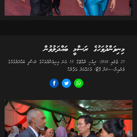
މިނިވަންދުވަހުގެ ރަސްމީ ބައްދަލުވުން
25 ޖުލައި 2018: ދިވެހި ރާއްޖޭގެ 53 ވަނަ މިނިވަންދުވަހުގެ ރަސްމީ ބައްދަލުވުމުގެ
ތެރެއިން---ސަން ފޮޓޯ/ މުހައްމަދު އަފްރާހް