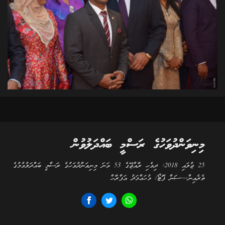
މިނިވަންދުވަހުގެ ރަސްމީ ބައްދަލުވުން
25 ޖުލައި 2018: ދިވެހި ރާއްޖޭގެ 53 ވަނަ މިނިވަންދުވަހުގެ ރަސްމީ ބައްދަލުވުމުގެ
ތެރެއިން---ސަން ފޮޓޯ/ މުހައްމަދު އަފްރާހް