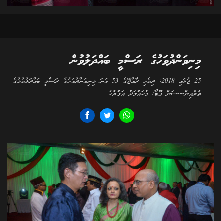
މިނިވަންދުވަހުގެ ރަސްމީ ބައްދަލުވުން
25 ޖުލައި 2018: ދިވެހި ރާއްޖޭގެ 53 ވަނަ މިނިވަންދުވަހުގެ ރަސްމީ ބައްދަލުވުމުގެ
ތެރެއިން---ސަން ފޮޓޯ/ މުހައްމަދު އަފްރާހް