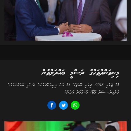
މިނިވަންދުވަހުގެ ރަސްމީ ބައްދަލުވުން
25 ޖުލައި 2018: ދިވެހި ރާއްޖޭގެ 53 ވަނަ މިނިވަންދުވަހުގެ ރަސްމީ ބައްދަލުވުމުގެ
ތެރެއިން---ސަން ފޮޓޯ/ މުހައްމަދު އަފްރާހް