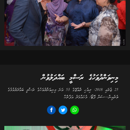
މިނިވަންދުވަހުގެ ރަސްމީ ބައްދަލުވުން
25 ޖުލައި 2018: ދިވެހި ރާއްޖޭގެ 53 ވަނަ މިނިވަންދުވަހުގެ ރަސްމީ ބައްދަލުވުމުގެ
ތެރެއިން---ސަން ފޮޓޯ/ މުހައްމަދު އަފްރާހް