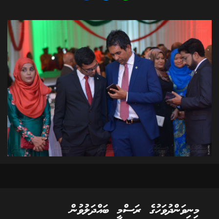
މިނިވަންދުވަހުގެ ރަސްމީ ބައްދަލުވުން