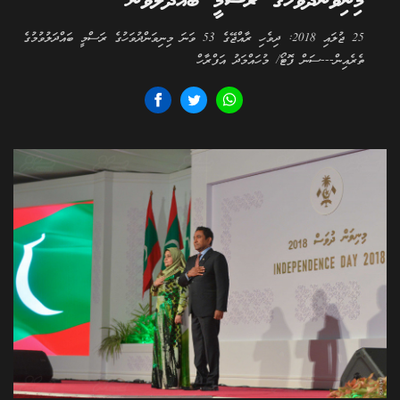
މިނިވަންދުވަހުގެ ރަސްމީ ބައްދަލުވުން
25 ޖުލައި 2018: ދިވެހި ރާއްޖޭގެ 53 ވަނަ މިނިވަންދުވަހުގެ ރަސްމީ ބައްދަލުވުމުގެ
ތެރެއިން---ސަން ފޮޓޯ/ މުހައްމަދު އަފްރާހް