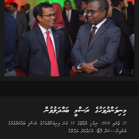
މިނިވަންދުވަހުގެ ރަސްމީ ބައްދަލުވުން
25 ޖުލައި 2018: ދިވެހި ރާއްޖޭގެ 53 ވަނަ މިނިވަންދުވަހުގެ ރަސްމީ ބައްދަލުވުމުގެ
ތެރެއިން---ސަން ފޮޓޯ/ މުހައްމަދު އަފްރާހް