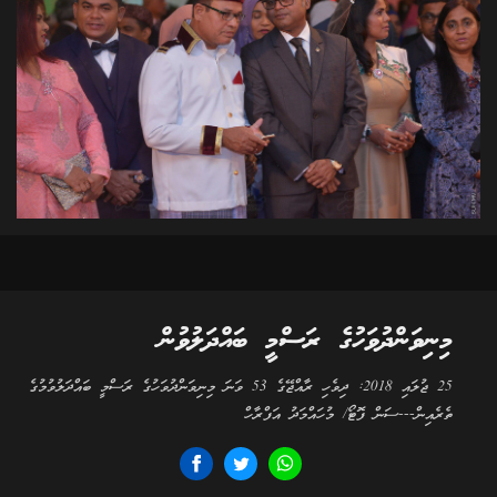
މިނިވަންދުވަހުގެ ރަސްމީ ބައްދަލުވުން
25 ޖުލައި 2018: ދިވެހި ރާއްޖޭގެ 53 ވަނަ މިނިވަންދުވަހުގެ ރަސްމީ ބައްދަލުވުމުގެ
ތެރެއިން---ސަން ފޮޓޯ/ މުހައްމަދު އަފްރާހް