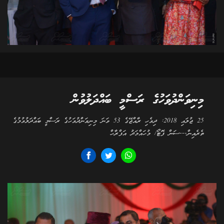
މިނިވަންދުވަހުގެ ރަސްމީ ބައްދަލުވުން
25 ޖުލައި 2018: ދިވެހި ރާއްޖޭގެ 53 ވަނަ މިނިވަންދުވަހުގެ ރަސްމީ ބައްދަލުވުމުގެ
ތެރެއިން---ސަން ފޮޓޯ/ މުހައްމަދު އަފްރާހް