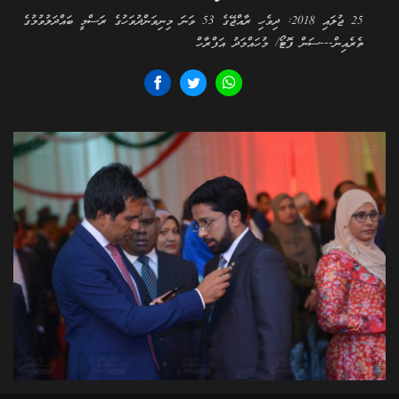
25 ޖުލައި 2018: ދިވެހި ރާއްޖޭގެ 53 ވަނަ މިނިވަންދުވަހުގެ ރަސްމީ ބައްދަލުވުމުގެ
ތެރެއިން---ސަން ފޮޓޯ/ މުހައްމަދު އަފްރާހް