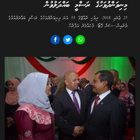
މިނިވަންދުވަހުގެ ރަސްމީ ބައްދަލުވުން
25 ޖުލައި 2018: ދިވެހި ރާއްޖޭގެ 53 ވަނަ މިނިވަންދުވަހުގެ ރަސްމީ ބައްދަލުވުމުގެ
ތެރެއިން---ސަން ފޮޓޯ/ މުހައްމަދު އަފްރާހް