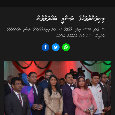
މިނިވަންދުވަހުގެ ރަސްމީ ބައްދަލުވުން
25 ޖުލައި 2018: ދިވެހި ރާއްޖޭގެ 53 ވަނަ މިނިވަންދުވަހުގެ ރަސްމީ ބައްދަލުވުމުގެ
ތެރެއިން---ސަން ފޮޓޯ/ މުހައްމަދު އަފްރާހް