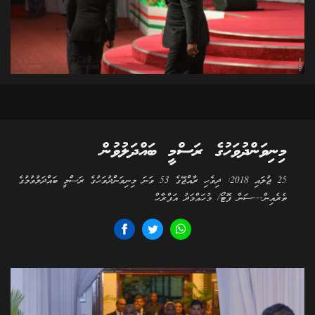
މިނިވަންދުވަހުގެ ރަސްމީ ބައްދަލުވުން
25 ޖުލައި 2018: ދިވެހި ރާއްޖޭގެ 53 ވަނަ މިނިވަންދުވަހުގެ ރަސްމީ ބައްދަލުވުމުގެ
ތެރެއިން---ސަން ފޮޓޯ/ މުހައްމަދު އަފްރާހް