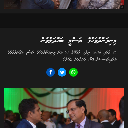
މިނިވަންދުވަހުގެ ރަސްމީ ބައްދަލުވުން
25 ޖުލައި 2018: ދިވެހި ރާއްޖޭގެ 53 ވަނަ މިނިވަންދުވަހުގެ ރަސްމީ ބައްދަލުވުމުގެ
ތެރެއިން---ސަން ފޮޓޯ/ މުހައްމަދު އަފްރާހް