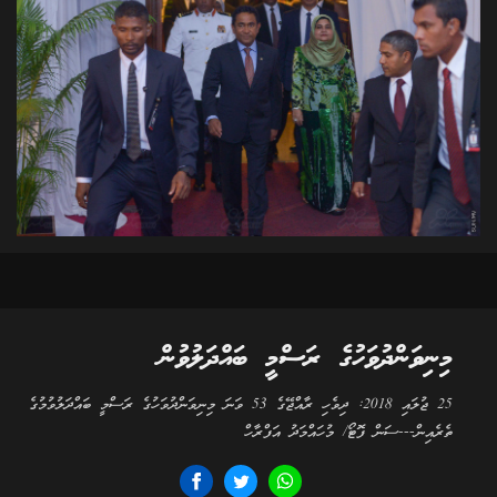
މިނިވަންދުވަހުގެ ރަސްމީ ބައްދަލުވުން
25 ޖުލައި 2018: ދިވެހި ރާއްޖޭގެ 53 ވަނަ މިނިވަންދުވަހުގެ ރަސްމީ ބައްދަލުވުމުގެ
ތެރެއިން---ސަން ފޮޓޯ/ މުހައްމަދު އަފްރާހް