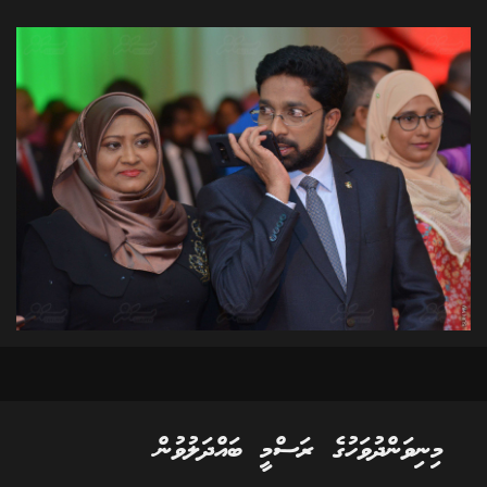
މިނިވަންދުވަހުގެ ރަސްމީ ބައްދަލުވުން