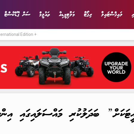
ި
ލައިފްސްޓައިލް
ރިޕޯޓް
މަލްޓިމީޑިއާ
ތައުލީމް
ސަން ޕޮޑްކާސްޓް
ternational Edition +
ނިޔެ
ވާހަކަ
ވިޔަފާރި
ލައިފްސްޓައިލް
ަކަށް” ބަދަލުކުރި މައްސަލައިގައި އިންސް