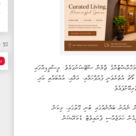
ޚ
ހ
ގުޅޭ ޓ
އިނ
ަހާރާޝްޓްރާގެ ޖާލްނާ ސްޓޭޝަނުގައެވެ. މީސްމީޑިއާގައި
ޯޗު އެތެރެވަނީ ފުއްޕާހަމާއި، މަލާއި، އުއްބައްތި އަދި
ިކޮށްފައެވެ.
ނެރުނު ބަޔާނެއްގައި ބުނި ގޮތުގައި، މިކަން
ީގެން ހަމަޖެއްސި ޕްރައިވެޓް ޑެކަރޭޝަން