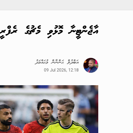
އާޖެންޓީނާ މޮޅުވި މެޗުގެ ރެފްރީ
އަބްދުލް ޙަންނާން މުޙައްމަދު
09 Jul 2026, 12:18