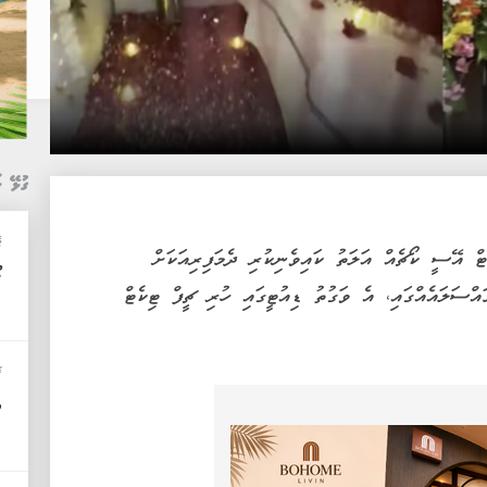
ގުޅޭ ޚ
ޓ
ް އޭސީ ކޯޗެއް އަލަތު ކައިވެނިކުރި ދެމަފިރިއަކަށް
މ
ްސަލައެއްގައި، އެ ވަގުތު ޑިއުޓީގައި ހުރި ޗީފް ޓިކެޓް
ޚ
އ