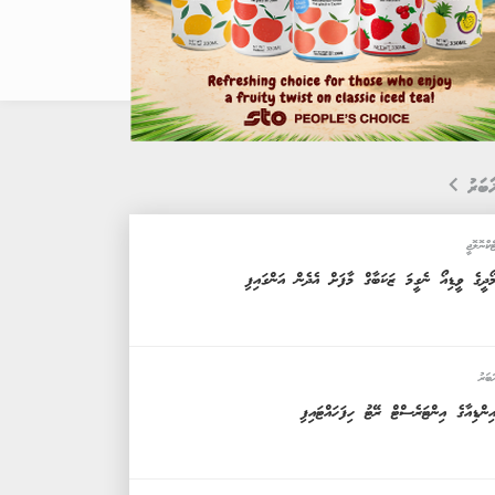
ަބަރު
ެކްނޮލޮޖީ
ޯދީގެ ވީޑިއޯ ނެގީމަ ޒަކަބާގް މާފަށް އެދެން އަންގައިފި
ަބަރު
ިންޑިއާގެ އިންޓަރެސްޓް ރޭޓު ހިފަހައްޓައިފި