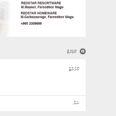
comment
ކޮމެންޓް