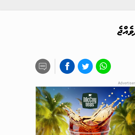
ެއްޖެ