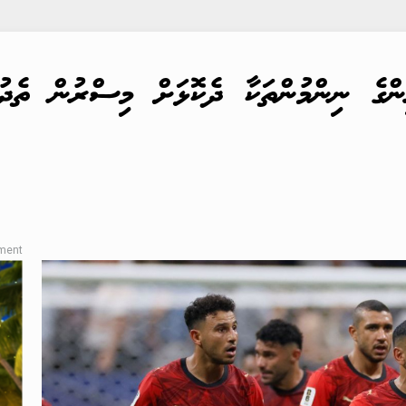
ންގެ ނިންމުންތަކާ ދެކޮޅަށް މިސްރުން ތެދުވ