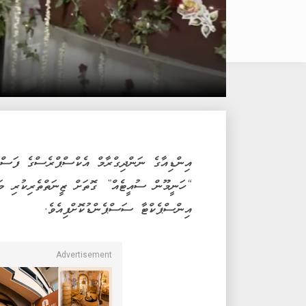
އިންޑިއާގެ ނަންދިގްރާމް އެކްސްޕްރެސްގެ ފަސްޓ
“ހަނީމޫން ސުއީޓެއް” ގޮތަށް ޒީނަތްތެރިކުރި މައ
އިންސްޕެކްޓާ ސަސްޕެންޑުކޮށްފިއެވެ.