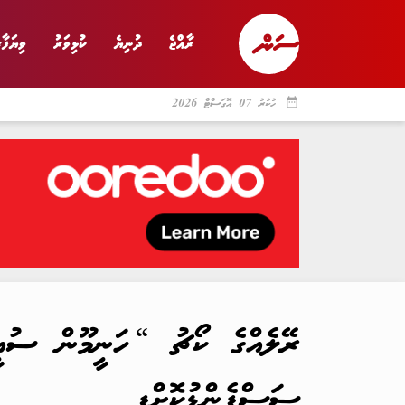
ރާއްޖެ
ދުނިޔެ
ކުޅިވަރު
ވިޔަފާރ
date_range
ހުކުރު 07 އޮގަސްޓް 2026
ރާއްޖެ
ރިޕޯޓް
ދު
ރޭލެއްގެ ކޯޗު “ހަނީމޫން ސުއީޓ
ސަސްޕެންޑުކޮށްފި