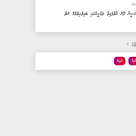
ަބަރު
ަސީނާ ދޭން ރާވާފައިވާ ތަގުރީރުގައި ބައިވެރިވުމެއް ނެތް
ެގު
ްޑިއާ
ދުނިޔެ