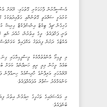
އެސްސީއާރުން ފާހަގަކުރި ގޮތުގައި، ރޭލަށް އެރު
ކުރުމަކީ ސަލާމަތީ ގޮތުންނާއި ގަވާއިދުތަކުގެ 
ގުޅިގެން ޗީފް ޓިކެޓް އިންސްޕެކްޓާ ގިރިޝް ކުމާ
ވަނީ ފަށާފައެވެ. މީގެ އިތުރުން، ހުއްދަ ނެތި ރ
އެކްޓުގެ ދަށުން ފިޔަވަޅު އަޅާފައިވާ ކަމަށްވެސް
މި ވީޑިއޯ އާންމުވުމާއެކު މީސްމީޑިއާގައި ގިނަ ބ
ބައެއް މީހުން މިއީ ރީތި ހަނދާނެއް ކަމަށް ބުނި
ރޭލެއްގައި އަލިފާނުގެ ހާދިސާއެއް ހިނގާފާނެ ފަ
ކަންކަމާމެދު ސުވާލު އުފައްދާފައެވެ.
މި މައްސަލައިގެ ތަހުގީގު ނިމުމުން އިތުރު ފިޔަ
ބުނެފައެވެ.