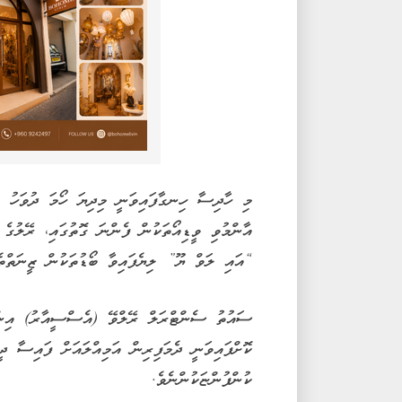
މި ހާދިސާ ހިނގާފައިވަނީ މިދިޔަ ހޯމަ ދުވަހު މ
އާންމުވި ވީޑިއޯތަކުން ފެންނަ ގޮތުގައި، ރޭލުގެ ކ
“އައި ލަވް ޔޫ” ލިޔެފައިވާ ބޯޑުތަކުން ޒީނަތްތެރ
ސައުތު ސެންޓްރަލް ރޭލްވޭ (އެސްސީއާރު) އިން 
ކޮށްފައިވަނީ ދެމަފިރިން އަމިއްލައަށް ފައިސާ ދ
ކުންފުންޏަކުންނެވެ.