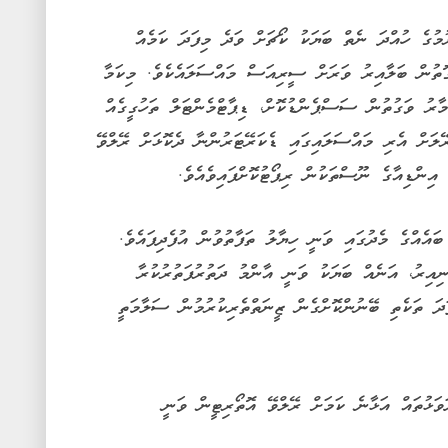
މުގެ ހުއްދަ ނެތް ބަޔަކު ކޯޗަށް ވަދެ މިފަދަ ކަމެއް
ގޮތުން ބަލާއިރު ވަރަށް ސީރިއަސް މައްސަލައެކެވެ. މިކަމާ
ރު ވަގުތުން ސަސްޕެންޑުކޮށް، ޑިޕާޓްމެންޓަލް ތަހުގީގެއް
ޭލަށް އެރި މައްސަލައިގައި ޑެކަރޭޓަރުންނާ ދެކޮޅަށް ރޭލްވޭ
 އިންޑިއާގެ ނޫސްތަކުން ރިޕޯޓުކޮށްފައިވެއެވެ.
ައެއްގެ މެދުގައި ވަނީ ހިޔާލު ތަފާތުވުން އުފެދިފައެވެ.
އިރު، އަނެއް ބަޔަކު ވަނީ އާންމު ދަތުރުފަތުރުކުރާ
ދަ ތަކެތި ބޭނުންކޮށްގެން ޒީނަތްތެރިކުރުމުން ސަލާމަތީ
ވަޅުތައް އަޅާނެ ކަމަށް ރޭލްވޭ އޮތޯރިޓީން ވަނީ