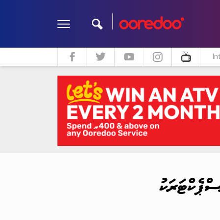
In
ދީން
ކޮލަމް
މަލްޓިމީޑިއާ
ޕެކްޓަރަކު