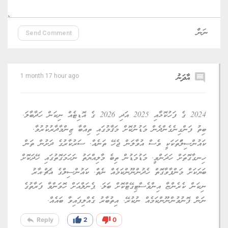
Send Comment
comment
އާދަނު
1 month 17 hour ago
2024 ގެ ފަހުކޮޅާއި 2025 އަދި 2026 ގެ އޮޑިޓެއް ނިކަން ހަދާބާލަ.
ބިތު ފަންގިނެގެންދެން މަޑުނުކޮށް މަޤާމުގައި ތިއްބާ ޒިންމާދާރުކުރުވާ.
ކައުންސިލަްތަކަކީ ވެސް އުވާލަން ޖެހޭ ތަނެއް. ސަރުކާރުގެ ދަށުން ތަން
ހިނގާގޮތަށް ހަދަންވީ. މަޑުމަޑުން ތިބެ މާލިއްޔަތު ނަހަމަގޮތުގައި ހޭދަކޮށް
ބަޔަކަށް މަންފާވާގޮތް ހެދުންނޫންކަމެއް ނެތް. ކައުންސިލްގެ އެޗް.އާރު
ނިކަން ކެރެންޏާ އިންވެސްޓިގޭޓްކޮށް ބަލަ. ޕެނަލްއަށް ހޮވަންވާ ފަރާތުގެ
ނަން ފޮނުވުންނޫންކަމެއް ނުކުރޭ. އިތުބާރު ގެއްލިފައިވާ ބައެއް.
reply
thumb_up
thumb_down
Reply
2
0