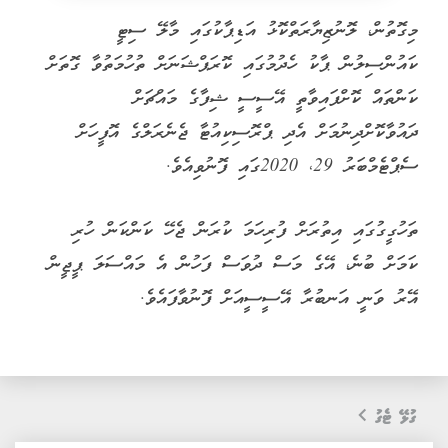
މިގޮތުން، ލޮނުޒިޔާރަތްކޮޅު އަޑިޕާކުގައި މާލޭ ސިޓީ
ކައުންސިލުން ޕާކު ހެދުމުގައި ކޮރަޕްޝަނަށް ތުހުމަތުވާ ގޮތަށް
ކަންތައް ކޮށްފައިވާތީ އޭސީސީ ޝިފާގެ މައްޗަށް
ދައުވާކޮށްދިނުމަށް އެދި ޕްރޮސިކިއުޓާ ޖެނެރަލްގެ އޮފީހަށް
ސެޕްޓެމްބަރު 29، 2020ގައި ފޮނުވިއެވެ.
ތަހުގީގުގައި އިތުރަށް ފުރިހަމަ ކުރަން ޖެހޭ ކަންކަން ހުރި
ކަމަށް ބުނެ، އޭގެ މަސް ދުވަސް ފަހުން އެ މައްސަލަ ޕީޖީން
އޭރު ވަނީ އަނބުރާ އޭސީސީއަށް ފޮނުވާފައެވެ.
ގުޅޭ ޓެގު