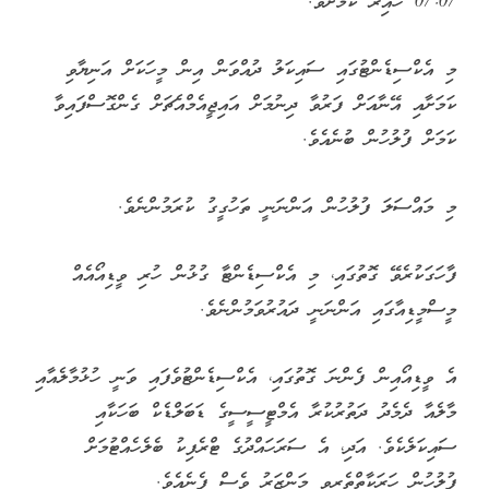
07:07 ހާއިރު ކަމަށެވެ.
މި އެކްސިޑެންޓުގައި ސައިކަލު ދުއްވަން އިން މީހަކަށް އަނިޔާވި
ކަމަށާއި އޭނާއަށް ފަރުވާ ދިނުމަށް އައިޖީއެމްއެޗަށް ގެންގޮސްފައިވާ
ކަމަށް ފުލުހުން ބުނެއެވެ.
މި މައްސަލަ ފުލުހުން އަންނަނީ ތަހުގީގު ކުރަމުންނެވެ.
ފާހަގަކުރެވޭ ގޮތުގައި، މި އެކްސިޑެންޓާ ގުޅުން ހުރި ވީޑިއޯއެއް
މީސްމީޑިއާގައި އަންނަނީ ދައުރުވަމުންނެވެ.
އެ ވީޑިއޯއިން ފެންނަ ގޮތުގައި، އެކްސިޑެންޓުވެފައި ވަނީ ހުޅުމާލެއާއި
މާލެއާ ދެމެދު ދަތުރުކުރާ އެމްޓީސީސީގެ ޑަބަލްޑެކް ބަހަކާއި
ސައިކަލެކެވެ. އަދި، އެ ސަރަހައްދުގެ ޓްރެފިކު ބެލެހެއްޓުމަށް
ފުލުހުން ހަރަކާތްތެރިވި މަންޒަރު ވެސް ފެނެއެވެ.