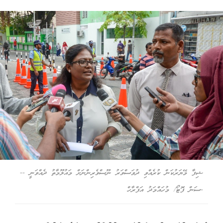
ޝިފާ މޭޔަރުކަން ކުރެއްވި ދުވަސްވަރު ނޫސްވެރިންނަށް މައުލޫމާތު ދެއްވަނީ --
-ސަން ފޮޓޯ/ މުހައްމަދު އަފްރާހް