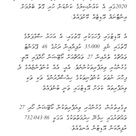
2020ގައި އެ ކައުންސިލުގެ ކަންކަން ހުރި ގޮތް ބެލުމަށް
އިންޓާނަލް އޮޑިޓެއް ކޮށްފައެވެ.
އެ އޮޑިޓުގައި ފާހަގަކުރި ގޮތުގައި، އެ އަހަރު ސާމްޕަލްގެ
ގޮތުގައި ނެގި 35،000 ރުފިޔާއިން ދަށުގެ 46 ޕޭމަންޓު
ވައުޗާގެ ތެރެއިން 27 ވައުޗާއަށް ކޯޓޭޝަން ހޯދާފައި އޮތީ،
ގުޅުންހުރި ވިޔަފާރިތަކުންނެވެ. އެއީ، އެއް ކުންފުންޏެއްގެ ދެ
ފިހާރަ ނުވަތަ ކުންފުނިތަކުގެ ހިއްސާދާރުންގެ ވަކި ވަކި
ވިޔަފާރިތައް ކަމަށް އޮޑިޓުގައި ވަނީ ބުނެފައެވެ.
މީގެއިތުރުން، ގުޅުންހުރި ވިޔަފާރިތަކުން ކޯޓޭޝަން ހޯދި 27
ވައުޗަރުގައި ހިމެނޭ ޚިދުމަތްތަކުގެ އަގަކީ 732،043.86
ރުފިޔާކަން އޮޑިޓުން އެނގެއެވެ.