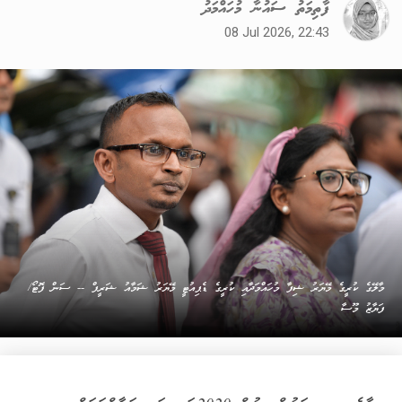
ފާތިމަތު ސައުނާ މުހައްމަދު
08 Jul 2026, 22:43
މާލޭގެ ކުރީގެ މޭޔަރު ޝިފާ މުހައްމަދާއި ކުރީގެ ޑެޕިއުޓީ މޭޔަރު ޝަމާއު ޝަރީފް -- ސަން ފޮޓޯ/
ފަޔާޒު މޫސާ