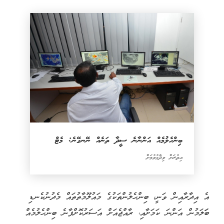
ބިންހެލުމެއް އަންނާނެ ސީދާ ތަނެއް ނޭނގޭނެ: މެޓް
އިތުރަށް ވިދާޅުވުމަށް
އެ އިދާރާއިން ވަނީ، ބިންހެލުންތަކުގެ މައުލޫމާތުތައް މެދުނުކެނޑި
ބަަލަމުން އަންނަ ކަމަށާއި، ރާއްޖެއަށް އަސަރުކޮށްފާނެ ބިންހެލުމެއް