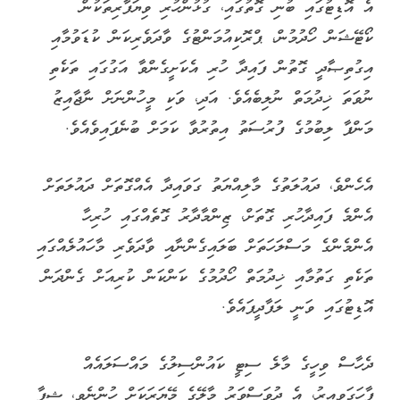
އެ އޮޑިޓުގައި ބުނި ގޮތުގައި، ގުޅުންހުރި ވިޔަފާރިތަކުން
ކޯޓޭޝަން ހޯދުމުން، ޕްރޮކިއުމަންޓުގެ ވާދަވެރިކަން ކުޑަވުމާއި
އިގުތިޞާދީ ގޮތުން ފައިދާ ހުރި އެކަށީގެންވާ އަގުގައި ތަކެތި
ނުވަތަ ޚިދުމަތް ނުލިބެއެވެ. އަދި، ވަކި މީހުންނަށް ނާޖާއިޒު
މަންފާ ލިބުމުގެ ފުރުސަތު އިތުރުވާ ކަމަށް ބުނެފައިވެއެވެ.
އެހެންވެ، ދައުލަތުގެ މާލިއްޔަތު ގަވައިދާ އެއްގޮތަށް ދައުލަތަށް
އެންމެ ފައިދާހުރި ގޮތަށް، ޒިންމާދާރު ގޮތެއްގައި ހުރިހާ
އެންމެންގެ މަސްލަހަތަށް ބަލައިގެންނާއި ވާދަވެރި މާހައުލެއްގައި
ތަކެތި ގަތުމާއި ޚިދުމަތް ހޯދުމުގެ ކަންކަން ކުރިއަށް ގެންދަން
އޮޑިޓުގައި ވަނީ ލަފާދީފައެވެ.
ދެހާސް ވިހީގެ މާލެ ސިޓީ ކައުންސިލުގެ މައްސަލައެއް
ފާހަގަވިއިރު، އެ ދުވަސްވަރު މާލޭގެ މޭޔަރަކަށް ހުންނެވީ، ޝިފާ