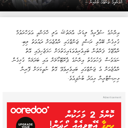
ޚާމަނާއީގެ ޖަނާޒާގެ ތެރެއިން --
އިރާނުގެ ސުޕްރީމް ލީޑަރު، އާޔަތުﷲ އަލީ ޚާމަނާއީ އަވަހާރަވުމާ
ގުޅިގެން ބޭއްވި ރަސްމީ ޖަނާޒާގައި ރާއްޖެއަށް ދައުވަތު ލިބި،
ރާއްޖޭގެ ފަރާތުން ބައިވެރިވެވަޑައިގަތުމަށް ހަމަޖެހިފައި އޮތް
ނަމަވެސް، ފަހުވަގުތު އިރާނުގެ ޕްރޮޓޮކޯލަށް އައި ބަދަލަކާ ގުޅިގެން
ރާއްޖެއަށް އެ ޖަނާޒާގައި ބައިވެރިވެވޭ ގޮތް ނުވީކަމަށް ފޮރިން
މިނިސްޓްރީން މިއަދު ބުނެފިއެވެ.