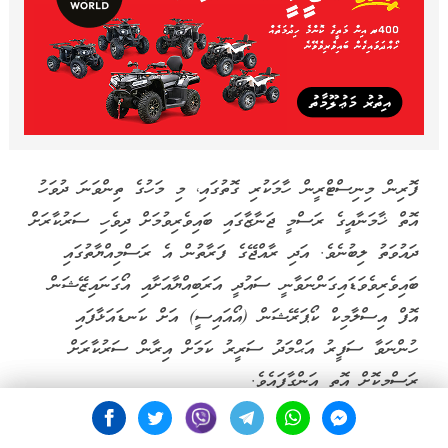
ފޮރިން މިނިސްޓްރީން ހާމަކުރި ގޮތުގައި، މި މަހުގެ ތިންވަނަ ދުވަހު
އޮތް ޚާމަނާއީގެ ރަސްމީ ޖަނާޒާގައި ބައިވެރިވުމަށް ދިވެހި ސަރުކާރަށް
ދައުވަތު ލިބުނެވެ. އަދި ރާއްޖޭގެ ފަރާތުން އެ ރަސްމިއްޔާތުގައި
ބައިވެރިވެވަޑައިގަންނަވާނީ ސައުދީ އަރަބިއްޔާއަށާއި އޯގަނައިޒޭޝަން
އޮފް އިސްލާމިކް ކޯޕަރޭޝަން (އޯއައިސީ) އަށް ކަނޑައަޅާފައި
ހުންނަވާ ސަފީރު އަޙްމަދު ސަރީރު ކަމަށް އިރާން ސަރުކާރަށް
ރަސްމީކޮށް އޮތީ އަންގާފައެވެ.
ނަމަވެސް، ސަފީރު ޖަނާޒާގައި ބައިވެރިވެވަޑައިގަތުމަށް