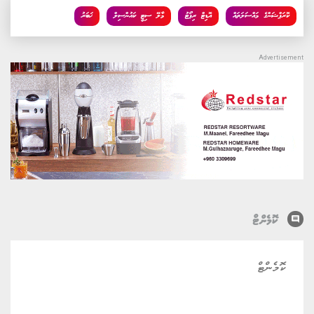
ކޮރަޕްޝަންގެ މައްސަލަތައް
އޮޑިޓް ރިޕޯޓު
މާލޭ ސިޓީ ކައުންސިލް
ޚަބަރު
comment
ކޮމެންޓް