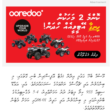
މޫސުމާ ބެހޭ ގައުމީ އިދާރާ (މެޓް އޮފީސް)އިން ބުނި ގޮތުގައި، މި
ބިންހެލުން އައީ ޗާގޯސްގެ ރަށްތަކުގެ ސަރަހައްދަށެވެ. އެއީ، އައްޑޫ
ސިޓީއާ 933 ކިލޯ މީޓަރު ދުރު ކަމަށްވާއިރު، 5.4 މެގްނިޓިއުޑުގެ
ބާރުމިނުގައި މި ބިންހެލުން އައީ ހަވީރު 06:01ގައި ކަމަށް މެޓުން
މައުލޫމާތުދެއެވެ.