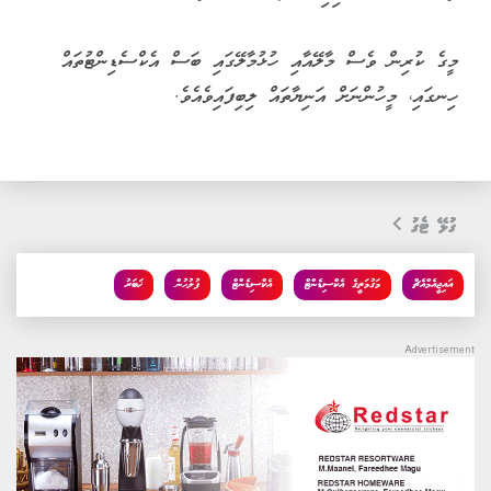
މީގެ ކުރިން ވެސް މާލޭއާއި ހުޅުމާލޭގައި ބަސް އެކްސެޑިންޓުތައް
ހިނގައި، މީހުންނަށް އަނިޔާތައް ލިބިފައިވެއެވެ.
ގުޅޭ ޓެގު
އައިޖީއެމްއެޗް
މަގުމަތީގެ އެކްސިޑެންޓް
އެކްސިޑެންޓް
ފުލުހުން
ޚަބަރު