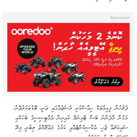
ފުލުހުން މީޑިއާތަކާ ހިއްސާކުރި މެސެޖެއްގައި ވަނީ، ބޮޑުތަކުރުފާނު
މަގުން މާފަންނު ބަސް ޓާމިނަލް ކައިރިން އެމްޓީސީސީގެ ބަހަކާއި
ސައިކަލެއް ޖެހި، އެކްސިޑެންޓެއްވި ކަމުގެ މައުލޫމާތު ލިބުނީ މިރޭ