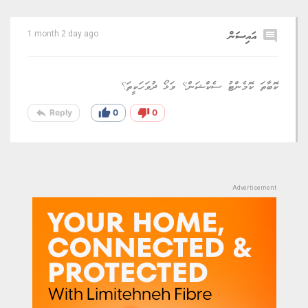
comment
އައިސަން
1 month 2 day ago
ކޮބާތަ ކޮމެންޓު ސެކްޝަން؟ ވަޅޯ ދުވަހަކީތަ؟
reply
thumb_up
thumb_down
Reply
0
0