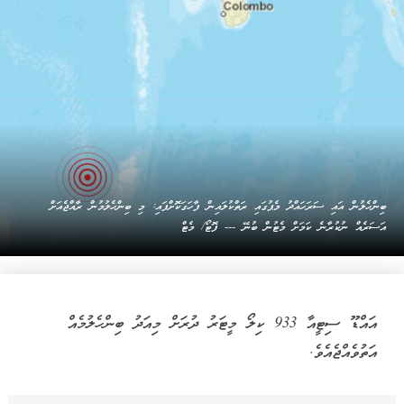
ބިންހެލުން އައި ސަރަހައްދު މެޕުގައި ރަތްކުލައިން ފާހަގަކޮށްފައި: މި ބިންހެލުމުން ރާއްޖެއަށް
އަސަރެއް ނުކުރާނެ ކަމަށް މެޓުން ބުނޭ --- ފޮޓޯ/ މެޓް
އައްޑޫ ސިޓީއާ 933 ކިލޯ މީޓަރު ދުރަށް މިއަދު ބިންހެލުމެއް
އަތުވެއްޖެއެވެ.