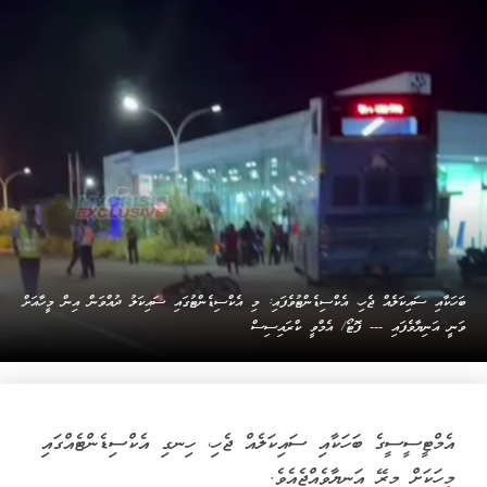
ބަހަކާއި ސައިކަލެއް ޖެހި، އެކްސިޑެންޓުވެފައި: މި އެކްސިޑެންޓުގައި ސައިކަލު ދުއްވަން އިން މީހާއަށް
ވަނީ އަނިޔާވެފައި --- ފޮޓޯ/ އެމްވީ ކްރައިސިސް
އެމްޓީސީސީގެ ބަހަކާއި ސައިކަލެއް ޖެހި، ހިނގި އެކްސިޑެންޓެއްގައި
މީހަކަށް މިރޭ އަނިޔާވެއްޖެއެވެ.