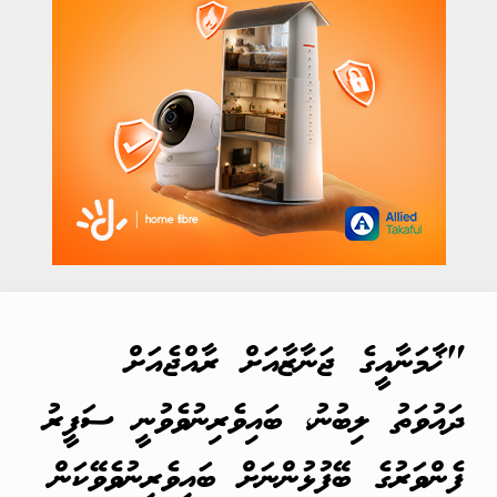
"ޚާމަނާއީގެ ޖަނާޒާއަށް ރާއްޖެއަށް
ދައުވަތު ލިބުނު، ބައިވެރިނުވެވުނީ ސަފީރު
ފެންވަރުގެ ބޭފުޅުންނަށް ބައިވެރިނުވެވޭކަން