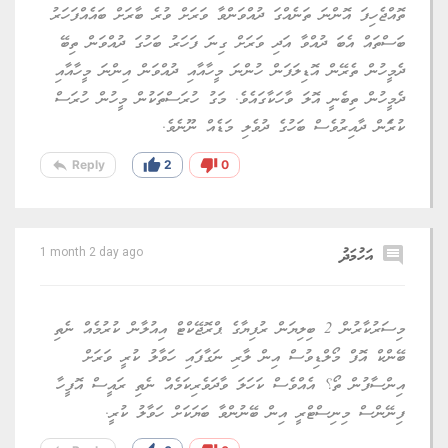
ތޮއްޖެހިފަ އޮންނަ ތަނެއްގަ ދުއްވަންވާ ވަރަށް ވުރެ ބާރަށް ބައެއްފަހަރު
ބަސްތައް އެބަ ދުއްވާ އަދި ވަރަށް ގިނަ ފަހަރު ބަހުގަ ދުއްވަން ތިބޭ
ދެމީހުން ތެރޭން އޮޑިލަފަން ހުންނަ މީހާއާއި ދުއްވަން އިންނަ މީހާއާއި
ދެމީހުން ތިބެނީ އޮލަ ވާހަކާގައެވެ. މަގު ހުރަސްތަކުން މީހުން ހުރަސް
ކުރެަން ދާއިރުވެސް ބަހުގެ ދުވެލި މަޑެއް ނޫނެވެ.
reply
thumb_up
thumb_down
Reply
2
0
comment
އަހުމަދު
1 month 2 day ago
މިސަރުކާރުން 2 ބިލިޔަން ރުފިޔާގެ ޕްރޮޖޭކްޓް އިއުލާން ކުރުމެއް ނެތި
ބޭންކް އޮފް މޯލްޑިވުސް އިން ލާރި ނަގާފައި ހަވާލު ކުރީ ވަރަށް
އިންސާފުން ތޯ؟ އެއްވެސް ކަހަލަ ވާދަވެރިކަމެއް ނެތި ރައީސް އޮފީހާ
ފިނޭންސް މިނިސްޓްރީ އިން ބޭނުންވާ ބަޔަކަށް ހަވާލު ކުރީ.