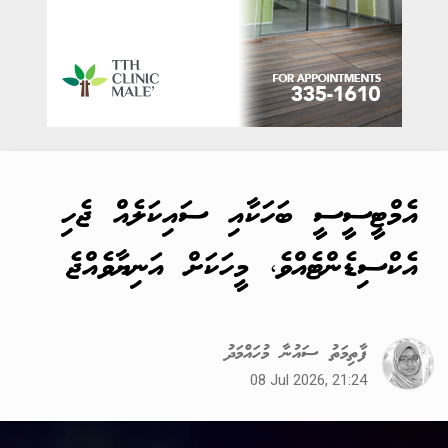
އެމްޓީސީސީ ބަހަކާއި ސައިކަލެއް ޖެހި
އެކްސިޑެންޓެއްވެ، މީހަކަށް އަނިޔާވެއްޖެ
ފާތިމަތު ސައުނާ މުހައްމަދު
08 Jul 2026, 21:24