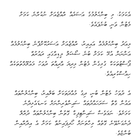
އެކަމަކު، މި ބިންހެލުމުގެ އަސަރެއް ރާއްޖެއަށް ނުކުރާނެ ކަމަށް
މެޓުން ވަނީ ބުނެފައެވެ.
މިއަދު ބިންހެލުމެއް އައިއިރު، ރާއްޖެއަށް އަސަރުކޮށްފާނެ ބިންހެލުމެއް
އަންނަން އުޅޭ ކަމަށް ބުނެ ސޯޝަލް މީޑިއާގައި ދައުރުވާ
ޕޯސްޓުތަކަކާ ގުޅިގެން މެޓުން މިދިޔަ އާދިއްތަ ދުވަހު މައުލޫމާތުތަކެއް
ހިއްސާކުރިއެވެ.
އެ ދުވަހު މެޓުން ބުނީ، ދިގު މުއްދަތަކަށް ބަލާއިރު، ބިންހެލުންތައް
އައުން ގާތް ސަރަހައްދުތައް ސައިންވެރިންނަށް ކަނޑައެޅިދާނެ
ކަމަށެވެ. ނަމަވެސް ސައިންޓިފިކް ގޮތުން ބިންހެލުންތައް ދުރާލާ
ދެނެގަނެވޭނެ ގޮތެއް މިހާތަނަށް ހޯދިފައިނުވާ ކަމަށް އެ އިދާރާއިން
ބުންޏެވެ.