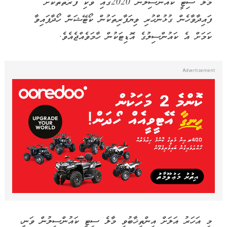
މާލެ ސިޓީ ކައުންސިލުން 2020ގައި ވަކި ފަރާތްތަކަށް
ފައިދާވާހެން ގުޅުންހުރި ވިޔަފާރިތަކުން ކޯޓޭޝަން ހޯދާފައިވާ
ކަމަށް އެ ކައުންސިލުގެ އޮޑިޓަކުން ހާމަވެއްޖެއެވެ.
މި އަހަރު އަލަށް އިންތިޚާބުވި މާލެ ސިޓީ ކައުންސިލުން ވަނީ،