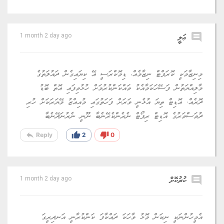
comment
ޢަލީ
1 month 2 day ago
މިނިޒާމަކީ ކޮރަޕްޓް ނިޒާމެއް، ޑިމޮކްރަސީ އޭ ކިޔައިގެން ދައުލަތުގެ
މާލިއްޔަތުން ފަސޭހަކަމާއެކު ވައްކަންކުރުމަށް ހުޅުވިފައި އޮތް ބޮޑު
ދޮރެއް. އޮޑިޓް ތިޔަ އުޅެނީ ވަރަށް ފަހަތުގައި މުއިއްޒު މޭޔަރަކަށް ހުރި
ދުވަސްވަރުގެ އޮޑިޓް ރިޕޯޓް ނެރެންކެރޭނެބާ ނޫނީ ނެރުނަދޭނެބާ
reply
thumb_up
thumb_down
Reply
2
0
comment
ކުރުކޮށް
1 month 2 day ago
އެމީހުންނަކީ ނިކަން މޮޅު ވާހަކަ ދައްކާފަ ކަންކުރާނީ އަނދިރީގަ