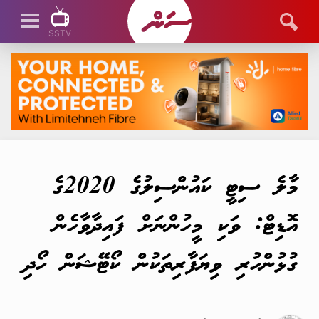
SSTV
SSTV LIVE
މާލެ ސިޓީ ކައުންސިލުގެ 2020ގެ
އޮޑިޓް: ވަކި މީހުންނަށް ފައިދާވާހެން
ގުޅުންހުރި ވިޔަފާރިތަކުން ކޯޓޭޝަން ހޯދި