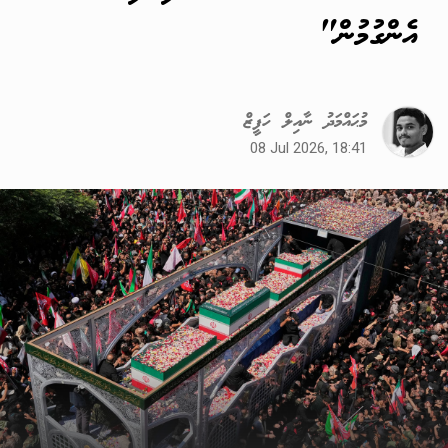
އެންގުމުން"
މުޙައްމަދު ނާއިލް ހަފީޒް
08 Jul 2026, 18:41