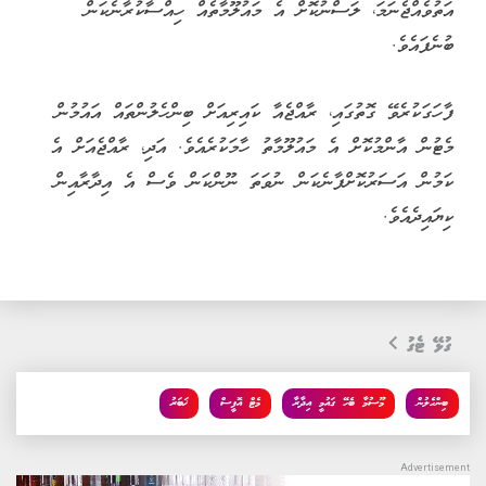
އަތުވެއްޖެނަމަ، ލަސްނުކޮށް އެ މައުލޫމާތެއް ހިއްސާކުރާނެކަން
ބުނެފައެވެ.
ފާހަގަކުރެވޭ ގޮތުގައި، ރާއްޖެއާ ކައިރިއަށް ބިންހެލުންތައް އައުމުން
މެޓުން އާންމުކޮށް އެ މައުލޫމާތު ހާމަކުރެއެވެ. އަދި، ރާއްޖެއަށް އެ
ކަމުން އަސަރުކޮށްފާނެކަން ނުވަތަ ނޫންކަން ވެސް އެ އިދާރާއިން
ކިޔައިދެއެވެ.
ގުޅޭ ޓެގު
ބިންހެލުން
މޫސުމާ ބެހޭ ގައުމީ އިދާރާ
މެޓް އޮފީސް
ޚަބަރު