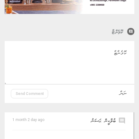
comment
ކޮމެންޓް
Send Comment
comment
ބުލާކީން ޙަސަނު
1 month 2 day ago