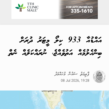
އައްޑުއާ 933 ކިލޯ މީޓަރު ދުރަށް
ބިންހެލުމެއް އަތުވެއްޖެ، ނުރައްކަލެއް ނެތް
ފާތިމަތު ސައުނާ މުހައްމަދު
08 Jul 2026, 19:28