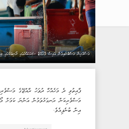
މަސްވެރިން މަސްބާނައިގެން އައިސް މާރުކޭޓް ސަރަހައްދުގައި ދޯނިތަކުގައި ތ
ފާއިތުވި ދެ މަހެއްހާ ދުވަހު ރާއްޖޭގެ މަސްވެރިކ
މަސްވެރިކަން ރަނގަޅުވަމުން އަންނަ ކަމަށް މޯލ
އިން ބުނެފިއެވެ.