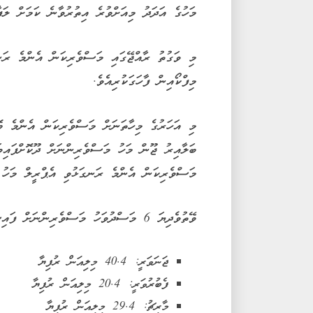
މަހުގެ އަދަދު މިއަށްވުރެ އިތުރުވާނެ ކަމަށް ލަފ
މި ވަގުތު ރާއްޖޭގައި މަސްވެރިކަން އެންމެ ރަނ
މިފްކޯއިން ފާހަގަކުރިއެވެ.
މި އަހަރުގެ މިހާތަނަށް މަސްވެރިކަން އެންމެ ބޮ
މަސްވެރިކަން އެންމެ ރަނގަޅުވި އެޕްރީލް މަހު 78.8 މިލިއަން ރުފިޔާ މަސްވެރިންނަށް ދޫކޮށްފައިވެއެވ
ވޭތުވެދިޔަ 6 މަސްދުވަހު މަސްވެރިންނަށް ފައިސާ ދޫކުރި މިންވަރު:
ޖަނަވަރީ: 40.4 މިލިއަން ރުފިޔާ
ފެބުރުވަރީ: 20.4 މިލިއަން ރުފިޔާ
މާރިޗު: 29.4 މިލިއަން ރުފިޔާ