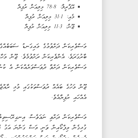
އޭޕްރީލް: 78.8 މިލިއަން ރުފިޔާ
މެއި: 31.1 މިލިއަން ރުފިޔާ
ޖޫން: 11.3 މިލިއަން ރުފިޔާ
މަސްވެރިކަން ދަށްވުމުގެ މައިގަނޑު ސަބަބެއްގެ 
ބާރުގަދަވެ، އެންވެރިކަން ދަށްވުމެވެ. ޖޫން މަހާ
މަސްވެރިކަން ދަށްވާ ދުވަސްވަރެއްކަން އެ ކުންފ
އެއްހައި ރުފިޔާއެވެ.
މަސްވެރިކަން ދަށްވި ނަމަވެސް، އިނގިރޭސިވިލާ
ގުޅިގެން މިފްކޯއިން ވަނީ މަސް ގަންނަ އަގު ބޮޑ