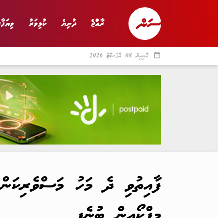
ރާއްޖެ
ދުނިޔެ
ކުޅިވަރު
ވިޔަފާރ
date_range
ހޮނިހިރު 08 އޮގަސްޓް 2026
ރާއްޖެ
ރިޕޯޓް
ދު
ފާއިތުވި ދެ މަހު މަސްވެރިކަން 
މިފްކޯއިން ބުނެފި