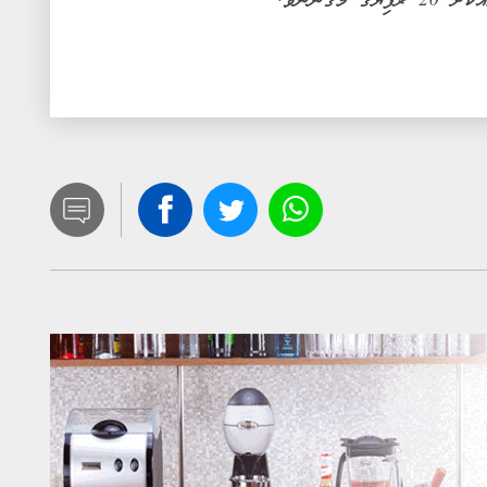
ަގުންނެވެ.