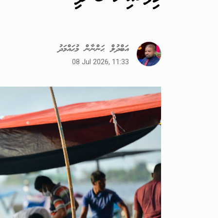
އަބްދުލް ޙަންނާން މުޙައްމަދު
08 Jul 2026, 11:33