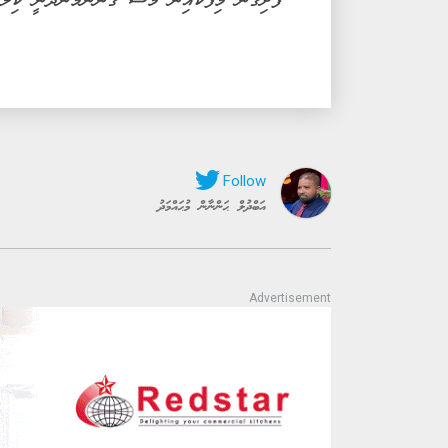
ފެށިގެން މިފްކޯއިން މަސް ގަންނަމުންދަނީ ކިލޯއަކަށް 20 ރުފިޔާގެ މ
އަބްދުލް ޙަންނާން މުޙައްމަދު