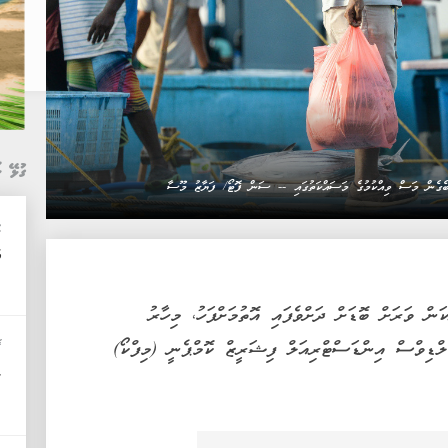
ގުޅޭ ޚ
ިބެގެން މަސް ވިއްކުމުގެ މަސައްކަތުގައި -- ސަން ފޮޓޯ/ ފަޔާޒު މޫސާ
މ
އ
ަން ވަރަށް ބޮޑަށް ދަށްވެފައި އޮތުމަށްފަހު، މިހާރު
ޚ
ްޑިވްސް އިންޑަސްޓްރިއަލް ފިޝަރީޒް ކޮމްޕެނީ (މިފްކޯ)
ލ