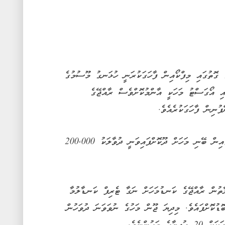
ގޮތުގައި މިފްކޯއިން ފާހަގަކުރަނީ ހުޅަނގު މޫސުމުގެ
އި އޯގަސްޓު މަހަކީ އާންމުކޮށްވެސް ރާއްޖޭގެ
ުނިން ފާހަގަކުރެއެވެ.
ޖޫން މަހުގެ ބައެއް ދުވަސްތަކުގައި މުޅި ރާއްޖެއިން ބޭނި މަހަށް ދޫކޮށްފައިވަނީ ދުވާލަކު 200,000
ތުން ރާއްޖޭގެ ކަނޑުމަހަށް ނަގާ ޓެރިފް ކަނޑާލުމާ
ުކޮށްފައެވެ. މިދިޔަ ޖޫން މަހުގެ ނުވަވަނަ ދުވަހުން