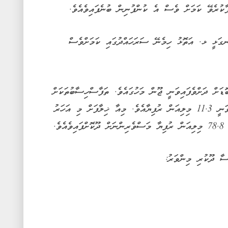
ާކުރެވޭ ކަމަށް ވެސް އެ ކުންފުނިން ބުނެފައިވެއެވެ.
ގަޅީ ޅ. އަތޮޅު ހިމެނޭ ސަރަހައްދުގައި ކަމަށްވެސް
ޑަށް ދަށްވެފައިވަނީ ޖޫން މަހުގައެވެ. ތަފާސްހިސާބުތަކަށް
ބަލާއިރު ޖޫން މަހު މަސްވެރިންނަށް ދޫކޮށްފައިވަނީ 11.3 މިލިއަން ރުފިޔާއެވެ. މިއާ ޚިލާފަށް މި އަހަރު
ެ.