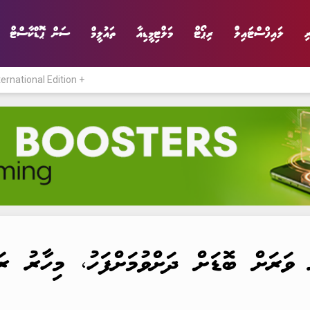
ި
ލައިފްސްޓައިލް
ރިޕޯޓް
މަލްޓިމީޑިއާ
ތައުލީމް
ސަން ޕޮޑްކާސްޓް
ternational Edition +
ނިޔެ
ވާހަކަ
ވިޔަފާރި
ލައިފްސްޓައިލް
ވަރަށް ބޮޑަށް ދަށްވުމަށްފަހު، މިހާރު ރަ