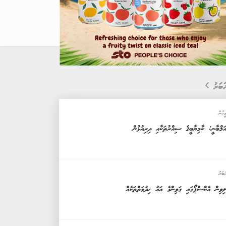
ަބަރު
ީހުން
ަމްބާނީ: ކާމިޔާބީގެ ސިއްރުތަކާއި ދިރިއުޅުން
ަބަރު
ިވިން އެކްސްޕޯގައި ގަވިންގެ އައު ޚިދުމަތްތަކެއް