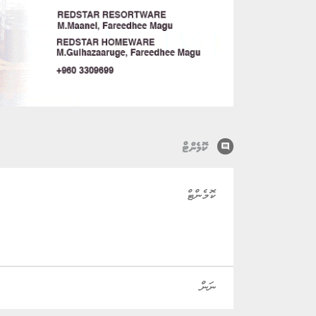
comment
ކޮމެންޓް