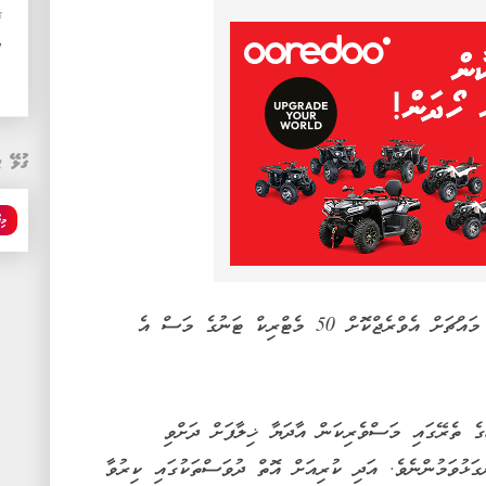
ޚ
14 
ގުޅޭ ޓ
މިފ
މިފްކޯއިން ހާމަކުރި ގޮތުގައި މިހާރު ދުވާލެއްގެ މައްޗަށް އެވްރެޖްކޮށް 50 މެޓްރިކް ޓަނުގެ މަސް އެ
ެ ތެރޭގައި މަސްވެރިކަން އާދަޔާ ޚިލާފަށް ދަށްވި
ޅުވަމުންނެވެ. އަދި ކުރިއަށް އޮތް ދުވަސްތަކުގައި ކިރުވާ