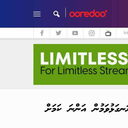
In
ދީން
ކޮލަމް
މަލްޓިމީޑިއާ
ނގަޅުވަމުން އަންނަ ކަމަށް