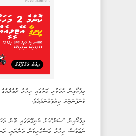
ކުންފުންޏަށް ކިރުވަމުންދެއެވެ.
މިފްކޯއިން "ސަން"އަށް ބުނިގޮތުގައި ޖޫން މަހުގ
ނަމަވެސް، މިހާރު މަސްވެރިކަން އަންނަނީ ރަނގަ