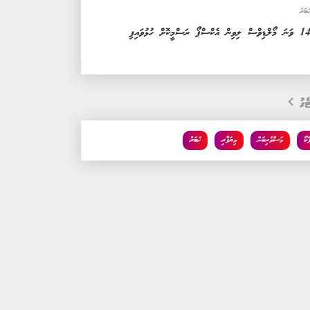
ަބަރު
ވަނަ މޯލްޑިވްސް ލިވިން އެކްސްޕޯ ރަސްމީކޮށް ހުޅުވައިފި
ެގު
ްކޯ
މަސްވެރިކަން
ވިޔަފާރި
ޚަބަރު