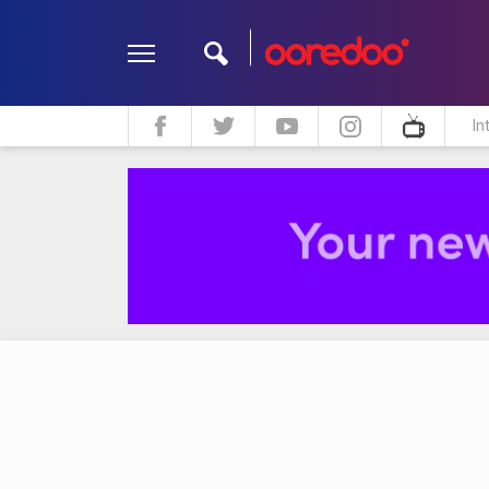
In
ދީން
ކޮލަމް
މަލްޓިމީޑިއާ