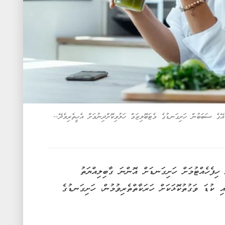
ގެ ސަބަބުން ހަށިގަނޑުގެ މެޓަބޮލިޒަމް ހަލުވިކޮށްދިނުމަށް އެހީތެރިވެދޭ--
ހިފެހެއްޓުމަށް ހަށިގަނޑަށް އޮންނަ ގާބިލިއްޔަތު
އި ކުޑަ ވަގުތުކޮޅަކަށް ހަރަކާތްތެރިވުމުން، ހަށިގަނޑުގެ