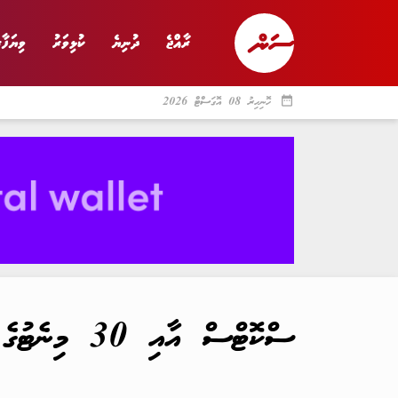
ރާއްޖެ
ދުނިޔެ
ކުޅިވަރު
ވިޔަފާރ
date_range
ހޮނިހިރު 08 އޮގަސްޓް 2026
ރާއްޖެ
ރިޕޯޓް
ދު
ސްކޮޓްސް އާއި 30 މިނެޓުގެ ހިނގުން: ފައިދާހުރީ ކޮން ކަމެއް؟