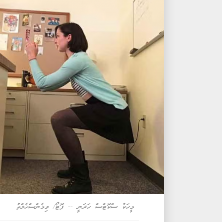
މީހަކު ސްކޮޓްސް ހަދަނީ -- ފޮޓޯ/ ވިމެންސްހެލްތު