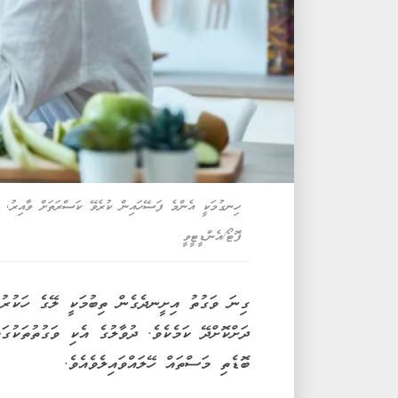
ހިނގުމަކީ އެންމެ ފަސޭހައިން ކުރެވޭ ކަސްރަތަށް ވާއިރު, އޭ
ފޮޓޯ/އެންޑީޓީވީ
ގިނަ ވަގުތު އިށީނދެގެން ތިބުމަކީ ލޭގެ ހަކުރު 
ދަށްކޮށްދޭ ކަމެކެވެ. ދުވާލުގެ އެކި ވަގުތުތަކުގަ
ބޮޑެތި މަސްތައް ހޭލައްވައިލެވެއެވެ.