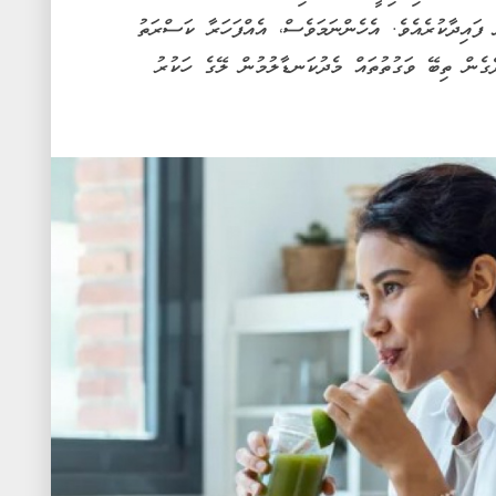
ފައިދާކުރެއެވެ. އެހެންނަމަވެސް، އެއްފަހަރާ ކަސްރަތު
ެގެން ތިބޭ ވަގުތުތައް މެދުކަނޑާލުމުން ލޭގެ ހަކުރު