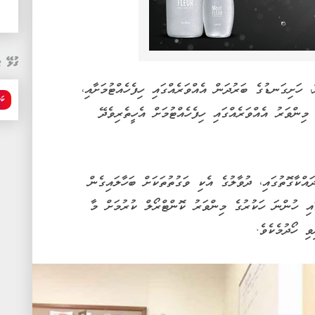
ގުޅޭ ޓ
ހަށިގަނޑުގެ ބަރުދަން އެއްވަރެއްގައި ހިފެހެއްޓުމަށާއި،
ކަ
މިންވަރު އެއްވަރެއްގައި ހިފެހެއްޓުމަށް އެހީތެރިވެދޭ
ްކާގޮތުގައި، ދުވާލުގެ އެކި ވަގުތުތަކަށް ބަހާލައިގެން
އި ހުންނަ ހަކުރުގެ މިންވަރު ކޮންޓްރޯލް ކުރުމަށް މާ
ި ހޯދުމެކެވެ.