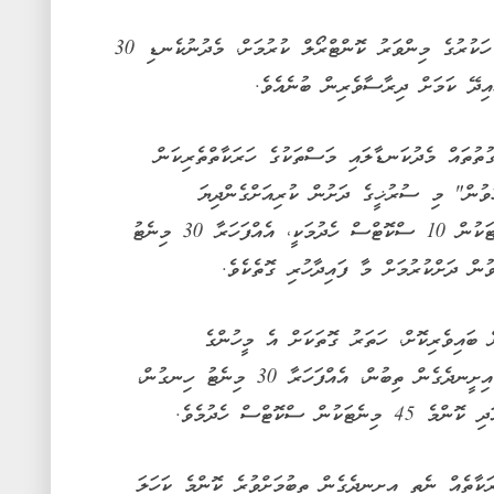
ގަވާއިދުން ސްކޮޓްސް ހެދުމުން ލޭގައި ހުންނަ ހަކުރުގެ މިންވަރު ކޮންޓްރޯލް ކުރުމަށް، މެދުނުކެނޑި 30
ތުތައް މެދުކަނޑާލައި މަސްތަކުގެ ހަރަކާތްތެރިކަން
ުވުން" މި ސުރުޚީގެ ދަށުން ކުރިއަށްގެންދިޔަ
ދިރާސާއަކުން ދައްކާގޮތުގައި، ކޮންމެ 45 މިނެޓަކުން 10 ސްކޮޓްސް ހެދުމަކީ، އެއްފަހަރާ 30 މިނެޓު
ުން ދަށްކުރުމަށް މާ ފައިދާހުރި ގޮތެކެވެ.
ުދަން އިތުރު 18 ފިރިހެނުން ބައިވެރިކޮށް، ހަތަރު ގޮތަކަށް އެ މީހުންގެ
ހަރަކާތްތެރިކަން ބެލުނެވެ. އެއީ، މެދުނުކެނޑި އިށީނދެގެން ތިބުން، އެއްފަހަރާ 30 މިނެޓު ހިނގުން،
ަކާތެއް ނެތި އިށީނދެގެން ތިބުމަށްވުރެ ކޮންމެ ކަހަލަ