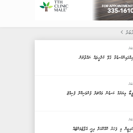
ަބަރު
ަބަރު
ިއްދައިންކެނޑުމާ ގުޅޭ ކުށްހީތައް ނައްތާލުން
ަބަރު
ީބޯ މިޔަރެއް ކަނޑުން މައްޗަށް ފުންމަނިކޮށް ފެނިއްޖެ
ަބަރު
ައިޒީން މި ފަހަރު ކޮއްކޮއަށް ދިނީ އެޕާޓުމަންޓެއް