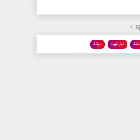
ެގު
ސްރަތު
ލައިފްސްޓައިލް
ސިއްހަތު