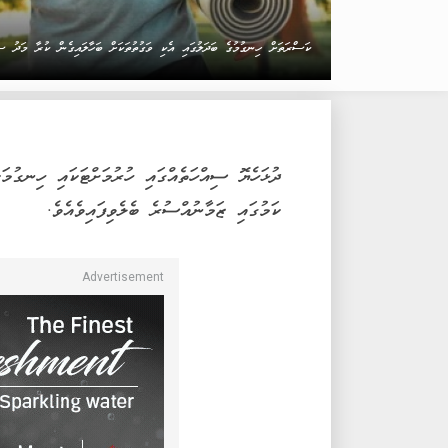
ކަސްރަތަށް ހިނގުމުގެ ބަދަލުގައި އެކި ވަގުތުތަކަށް ބަހާލައިގެން ކުރާ މަދު ސްކ
ދުޅަހެޔޮ ސިއްހަތެއްގައި ހުރުމަށްޓަކައި ހިނގުމ
ކަމުގައި ޒަމާނުއްސުރެ ބެލެވިފައިވެއެވެ.