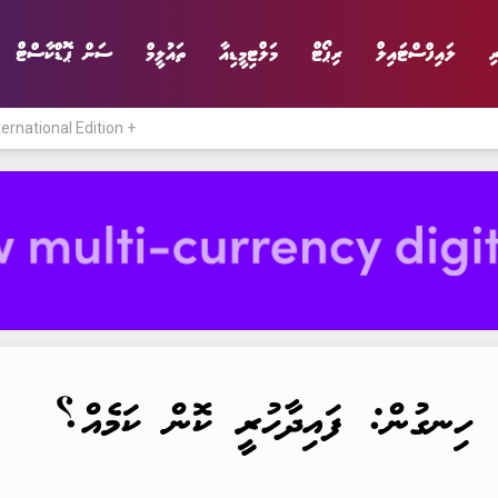
ި
ލައިފްސްޓައިލް
ރިޕޯޓް
މަލްޓިމީޑިއާ
ތައުލީމް
ސަން ޕޮޑްކާސްޓް
ternational Edition +
ނިޔެ
ވާހަކަ
ވިޔަފާރި
ލައިފްސްޓައިލް