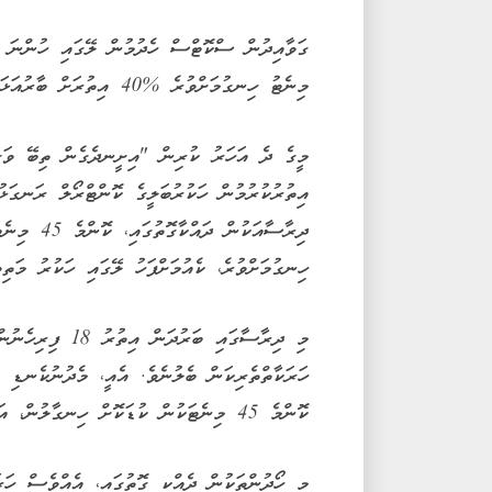
މިނެޓު ހިނގުމަށްވުރެ %40 އިތުރަށް ބާރުއަޅައިދޭ ކަމަށް ދިރާސާވެރިން ބުނެއެވެ.
މީގެ ދެ އަހަރު ކުރިން "އިށީނދެގެން ތިބޭ ވަގު
އިތުރުކުރުމުން ހަކުރުބަލީގެ ކޮންޓްރޯލް ރަނގަޅ
ހިނގުމަށްވުރެ، ކެއުމަށްފަހު ލޭގައި ހަކުރު މަތިވ
މި ދިރާސާގައި ބަރ
ކޮންމެ 45 މިނެޓަކުން ކުޑަކޮށް ހިނގާލުން، އަދި ކޮންމެ 45 މިނެޓަކުން ސްކޮޓްސް ހެދުމެވެ.
މި ހޯދުންތަކުން ދެއްކި ގޮތުގައި، އެއްވެސް ހަރ