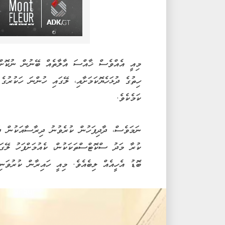
މިއީ އެއްވެސް ޚާއްސަ އާލާތެއް ބޭނުން ނުކޮށް، 
ހިތުގެ ދުޅަހެޔޮކަމަށާއި، ލޭގައި ހުންނަ ހަކުރުގެ 
ކަމެކެވެ.
ނަމަވެސް، ދާދިފަހުން ކުރެވުނު ދިރާސާއަކުން ދައ
ކުރާ މަދު ސްކޮޓްސްތަކަކުން، ކެއުމަށްފަހު ލޭގަ
ބޮޑު އެހީއެއް ލިބެއެވެ. މިއީ ހައިރާން ކުރުވަނިވ