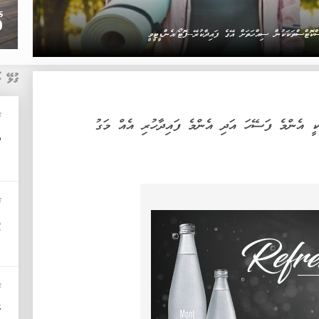
ޮޓްސްތަކަކުން ސިއްހަތަށް އޭގެ ފައިދާކުރޭ--ފޮޓޯ/އެންޑީޓީވީ
ގުޅޭ ޚ
ޚ
ަކީ އެންމެ ފަސޭހަ އަދި އެންމެ ފައިދާހުރި އެއް މަގު
އ
ޚ
ފ
ޚ
ކ