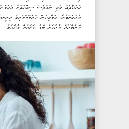
ހަރަކާތެއް ކުރި ނަމަވެސް ސިއްހަތަށް އެކަމުން 
ކުރުމަށްވުރެ، ގަވާއިދުން ހަރަކާތްތެރިވެ އިށީނދ
ކޮންޓްރޯލް ކުރުމަށް ބޮޑު ބަދަލެއް އާދެއެވެ.