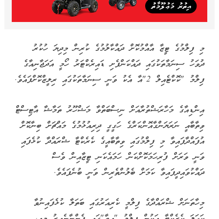
މި ފިލްމުގެ ޓީޒާ އާއްމުކޮށް ދައްކާލުމުގެ ކުރިން މިދިޔަ ހުކުރު
ދުވަހު ސިނަމާތަކުގައި ދައްކަންފެށި ޑައިރެކްޓަރު ހޯމީ އަދަޖާނިއާގެ
ފިލްމު "ކޮކްޓެއިލް 2"އާ އެކު ވަނީ ސިނަމާތަކުގައި ރިލީޒްކޮށްފައެވެ.
އިންޑިއާގެ މަހާރަޝްތުރާއަށް ނިސްބަތްވާ މަޝްހޫރު ތަމާޝާ އާޓިސްޓް
ވިތާބާއީ ނަރަޔަންގާއޮންކަރްގެ ހަގީގީ ދިރިއުޅުމުގެ މައްޗަށް ބިނާކޮށް
އުފައްދާފައިވާ މި ފިލްމުގައި ވިތާބާއީގެ ކެރެކްޓާ ޝްރައްދާ ކުޅެފައި
ވަނީ ވަރަށް ފުރިހަމަކޮށްކަން ހަމައެކަނި ޓީޒާއިން ވެސް
ދައްކުވައިދީފައިވާ ކަމަށް ބެލުންތެރިން ވަނީ ބުނެފައެވެ.
މިހާތަނަށް ޝްރައްދާގެ ފިލްމީ ކެރިއަރުގައި ބަތަލާ ކުޅެފައިނުވާ
ކަހަލަ ކެރެކްޓާ އަކުން ފިލްމު "އީތާ"ގައި ފެންނާނެއިރު މިއީ،