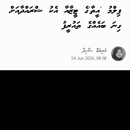
ފިލްމު 'އީތާ'ގެ ޓީޒާއާ އެކު ޝްރައްދާއަށް
ގިނަ ބައެއްގެ ތައުރީފު
މަރިޔަމް ޝާހިދާ
24 Jun 2026, 08:58