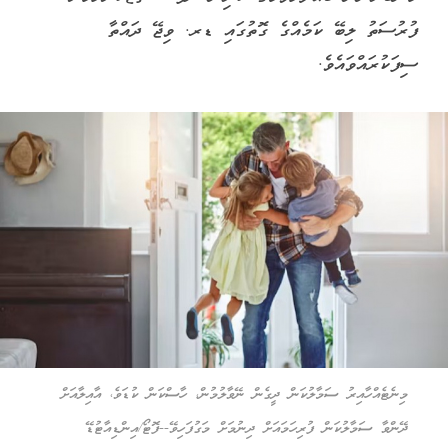
ފުރުސަތު ލިބޭ ކަމެއްގެ ގޮތުގައި ޑރ. ވިޖޭ ދައްތާ
ސިފަކުރައްވައެވެ.
މިނެޓެއްހާއިރު ސަމާލުކަން ދީގެން ނޭވާލުމުން، ހާސްކަން ކުޑަވެ، އާއިލާއަށް
ދޭންވާ ސަމާލުކަން ފުރިހަމައަށް ދިނުމަށް މަގުފަހިވޭ--ފޮޓޯ/އިންޑިއާޓުޑޭ