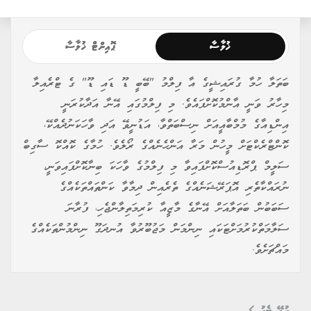
ޚުލާސާ
ޕޮއިންޓް ޚުލާސާ
ބަތަލާ ހުމާ ގުރައިޝީގެ އާ ފިލްމު "ބޭބީ ޑޫ ޑައި ޑޫ" ގެ ޓްރެއިލާ
މިހާރު ވަނީ އާންމުކޮށްފައެވެ. މި ފިލްމުގައި އޭނާ އަދާކުރަނީ
އިންޑިއާގެ މުމްބާއީއަށް ނިސްބަތްވާ، އަޑުނީވޭ އަދި ވާހަކަނުދެއްކޭ،
ކޮންޓްރެކްޓަށް މީހުން މަރާ އަންހެނެއްގެ ރޯލެވެ. ހުމާގެ ކޮއްކޮ ސާގިބް
ސަލީމް ޕްރޮޑިއުސްކޮށްފައިވާ މި ފިލްމުގެ ވާހަކަ ބިނާކޮށްފައިވަނީ،
ނުރައްކާތެރި އޮޕަރޭޝަނެއްގެ ތެރެއިން ދިމާވާ ކަންތައްތަކެއްގެ
ސަބަބުން ބަތަލާއަށް އޭނާގެ މާޒީއާ ކުރިމަތިލާންޖެހި، ފުރާނަ
ސަލާމަތްކުރުމަށްޓަކައި ނިންމަން މަޖުބޫރުވާ އުނދަގޫ ނިންމުންތަކެއްގެ
މައްޗަށެވެ.