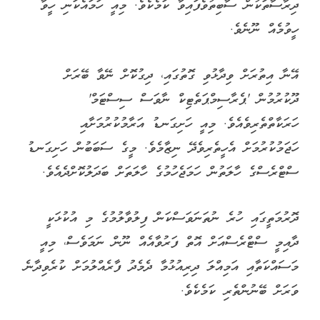
ދިރާސާތަކުން ސާބިތުވެފައިވާ ކަމެކެވެ. މިއީ ހަމައެކަނި ހީވާ
ހީވުމެއް ނޫނެވެ.
އޭނާ އިތުރަށް ވިދާޅުވި ގޮތުގައި، ދިގުކޮށް ނޭވާ ބޭރަށް
ދޫކުރުމުން 'ޕެރާސިމްޕަތެޓިކް ނާވަސް ސިސްޓަމް'
ހަރަކާތްތެރިވެއެވެ. މިއީ ހަށިގަނޑު އަރާމުކުރުމަށާއި
ހަޖަމުކުރުމަށް އެހީތެރިވެދޭ ނިޒާމެވެ. މީގެ ސަބަބުން ހަށިގަނޑު
ސްޓްރެސްގެ ހާލަތުން ހަމަޖެހުމުގެ ހާލަތަށް ބަދަލުކޮށްދެއެވެ.
ދޮރުމަތީގައި ހުރެ ނުތަނަވަސްކަން ފިލުވާލުމުގެ މި އުކުޅަކީ
ދާއިމީ ސްޓްރެސްއަށް އޮތް ފަރުވާއެއް ނޫން ނަމަވެސް، މިއީ
މަސައްކަތާއި އަމިއްލަ ދިރިއުޅުމާ ދެމެދު ފާރެއްލުމަށް ކުރެވިދާނެ
ވަރަށް ބޭނުންތެރި ކަމެކެވެ.