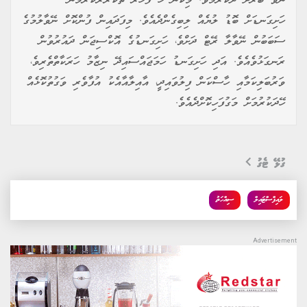
ނޭވާ ބޭރަށް ދޫކުރުމެވެ. މިކަން ހަ ފަހަރު ތަކުރާރުކުރުމުން
ހަށިގަނޑަށް ބޮޑު ލުޔެއް ލިބިގެންދެއެވެ. މިފަދައިން ފުންކޮށް ނޭވާލުމުގެ
ސަބަބުން ނޭވާލާ ރޭޓް ދަށްވެ، ހަށިގަނޑުގެ އޮކްސިޖަން ދައުރުވުން
ރަނގަޅުވެއެވެ. އަދި ހަށިގަނޑު ހަމަޖައްސައިދޭ ނިޒާމު ހަރަކާތްތެރިވެ،
ވަރުބަލިކަމާއި ހާސްކަން ފިލުވައިދީ، އާއިލާއާއެކު އުފާވެރި ވަގުތުކޮޅެއް
ހޭދަކުރުމަށް މަގުފަހިކޮށްދެއެވެ.
ގުޅޭ ޓެގު
ލައިފްސްޓައިލް
ސިއްހަތު