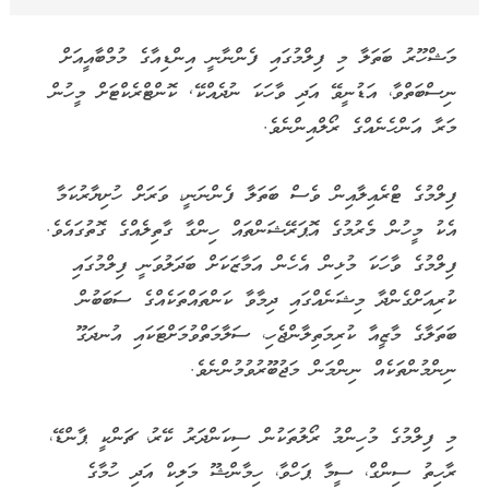
މަޝްހޫރު ބަތަލާ މި ފިލްމުގައި ފެންނާނީ އިންޑިއާގެ މުމްބާއީއަށް
ނިސްބަތްވާ، އަޑުނީވޭ އަދި ވާހަކަ ނުދެއްކޭ, ކޮންޓްރެކްޓަށް މީހުން
މަރާ އަންހެނެއްގެ ރޯލްއިންނެވެ.
ފިލްމުގެ ޓްރެއިލާއިން ވެސް ބަތަލާ ފެންނަނީ، ވަރަށް ހުށިޔާރުކަމާ
އެކު މީހުން މެރުމުގެ އޮޕަރޭޝަންތައް ހިންގާ ގާތިލެއްގެ ގޮތުގައެވެ.
ފިލްމުގެ ވާހަކަ މުޅިން އެހެން އަމާޒަކަށް ބަދަލުވަނީ ފިލްމުގައި
ކުރިއަށްގެންދާ މިޝަނެއްގައި ދިމާވާ ކަންތައްތަކެއްގެ ސަބަބުން
ބަތަލާގެ މާޒީއާ ކުރިމަތިލާންޖެހި، ސަލާމަތްވުމަށްޓަކައި އުނދަގޫ
ނިންމުންތަކެއް ނިންމަން މަޖުބޫރުވުމުންނެވެ.
މި ފިލްމުގެ މުހިންމު ރޯލުތަކުން ސިކަންދަރު ކޭރު، ޗަންކީ ޕާންޑޭ،
ރާހިތު ސިންގް، ސީމާ ޕަހްވާ، ހިމާންޝޫ މަލިކް އަދި ހުމާގެ