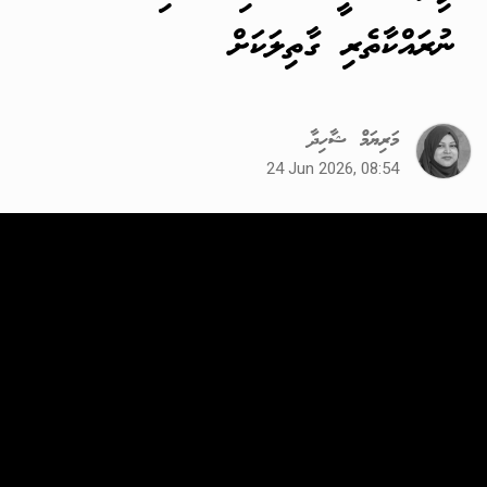
ނުރައްކާތެރި ގާތިލަކަށް
މަރިޔަމް ޝާހިދާ
24 Jun 2026, 08:54