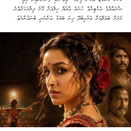
ޝްރައްދާގެ އެކްޓިންގް ހުނަރު އާދަޔާ ޚިލާފަށް މޮޅު ފިލްމަކަށްވާނެ
ކަމަށް ބަތަލާއަށް ތަރުހީބުދޭ ގިނަ ބަޔަކު އަންނަނީ ބުނަމުންނެވެ.