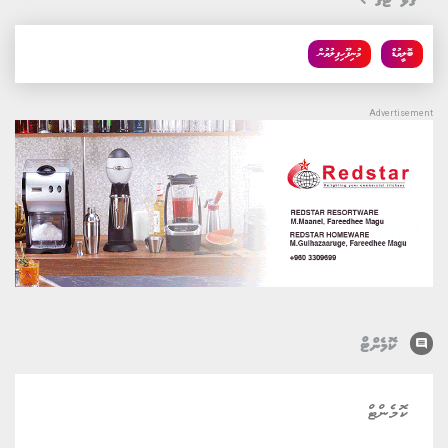
ގުޅޭ ޓެގު
ބޮލީވުޑް
މުނިފޫހިފިލުވުން
comment
ކޮމެންޓް