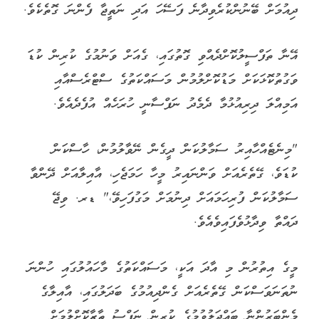
ދިއުމަށް ބޭނުންކުރެވިދާނެ ފަސޭހަ އަދި ނަތީޖާ ފެންނަ ގޮތެކެވެ.
އޭނާ ތަފްސީލުކޮށްދެއްވި ގޮތުގައި، ގެއަށް ވަނުމުގެ ކުރިން ކުޑަ
ވަގުތުކޮޅަކަށް މަޑުކޮށްލުމުން މަސައްކަތުގެ ސްޓްރެސްއާއި
އަމިއްލަ ދިރިއުޅުމާ ދެމެދު ނަފްސާނީ ހުރަހެއް އުފެދެއެވެ.
"މިނެޓެއްހާއިރު ސަމާލުކަން ދީގެން ނޭވާލުމުން، ހާސްކަން
ކުޑަވެ، ގޭތެރެއަށް ވަންނައިރު މީހާ ހަމަޖެހި، އާއިލާއަށް ދޭންވާ
ސަމާލުކަން ފުރިހަމައަށް ދިނުމަށް މަގުފަހިވޭ،" ޑރ. ވިޖޭ
ދައްތާ ވިދާޅުވެފައިވެއެވެ.
މީގެ އިތުރުން މި އާދަ އަކީ، މަސައްކަތުގެ މާހައުލުގައި ހުންނަ
ނުތަނަވަސްކަން ގޭތެރެއަށް ގެންދިއުމުގެ ބަދަލުގައި، އާއިލާގެ
މެންބަރުންނާ ބައްދަލުވުމުގެ ކުރިން ނަފްސު ތާޒާކޮށްލުމަށް