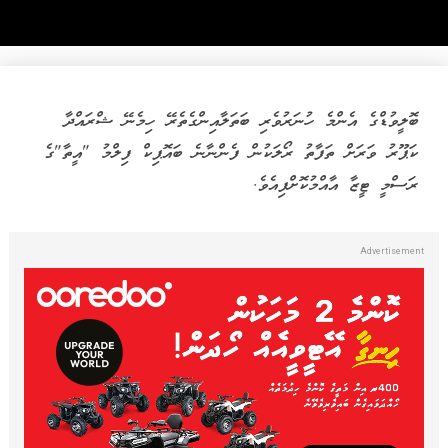
ބޮލީވުޑްގެ އެންމެ ހުނަރުވެރި ބަތަލާއިންގެތެރޭ ހިމެނޭ ޝްރައްދާ
ކަޕޫރު ވަރަށް ތަފާތު ރޯލަކުން ފެންނާނެ ބައޮޕިކް ފިލްމު "އީތާ"ގެ
ރަސްމީ ޓީޒާ އާއްމުކޮށްފިއެވެ.