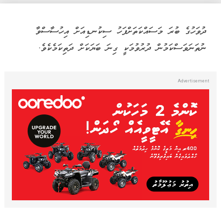
ދުވަހުގެ ބުރަ މަސައްކަތަށްފަހު ސިކުނޑިއަށް އިހުސާސްވާ
ނުތަނަވަސްކަމުން ދުރުވުމަކީ ގިނަ ބަޔަކަށް ދަތިކަމެކެވެ.