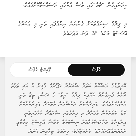
ހިމަނައިގެން "ޗާވާ"ގައި ވެސް އެކުގައި މަސައްކަތްކޮށްފައެވެ.
މި ފިލްމު ސިނަމާތަކަށް ގެންނަން ނިންމާފައި ވަނީ މި އަހަރުގެ
އޮގަސްޓް މަހުގެ 28 ވަނަ ދުވަހުއެވެ.
ޚުލާސާ
ޕޮއިންޓް ޚުލާސާ
ބޮލީވުޑްގެ މަޝްހޫރު ބަތަލާ ޝްރައްދާ ކަޕޫރުގެ މުޅިން އާ އަދި ތަފާތު
ރޯލެއް ފެނިގެންދާ ބައޮޕިކް ފިލްމު "އީތާ" ގެ ރަސްމީ ޓީޒާ ވަނީ
އާންމުކޮށްފައެވެ. ޑައިރެކްޓަރު ލަކްޝްމަން އުތޭކަރް ޑައިރެކްޓްކޮށް،
ބޮޑު ބަޖެޓަކުން އުފައްދާ މި ފިލްމުގައި ޝްރައްދާ ކުޅެފައިވަނީ
އިންޑިއާގެ މަހާރަޝްތުރާއަށް ނިސްބަތްވާ ތަމާޝާ އާޓިސްޓް ވިތާބާއީ
ނަރަޔަންގާއޮންކަރްގެ ކެރެކްޓާއެވެ. ފިލްމުގެ ޓީޒާއިން ފެންނަ