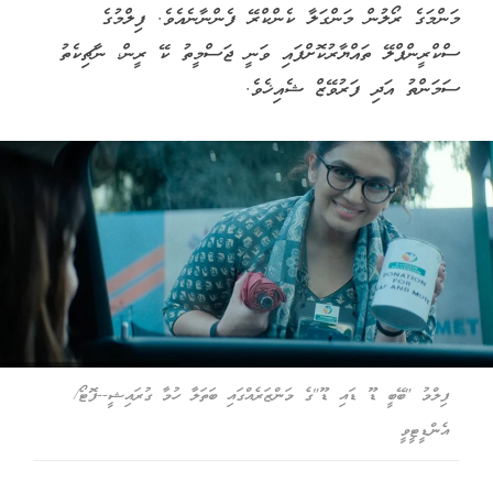
މަންމަގެ ރޯލުން މަންގަލާ ކެންކްރޭ ފެންނާނެއެވެ. ފިލްމުގެ
ސްކްރީންޕްލޭ ތައްޔާރުކޮށްފައި ވަނީ ޖަސްމީތު ކޭ ރީން، ނާޗިކެތު
ސަމަންތު އަދި ފަރުވޭޒް ޝެއިޚެވެ.
ފިލްމު "ބޭބީ ޑޫ ޑައި ޑޫ"ގެ މަންޒަރެއްގައި ބަތަލާ ހުމާ ގުރައިޝީ--ފޮޓޯ/
އެންޑީޓީވީ