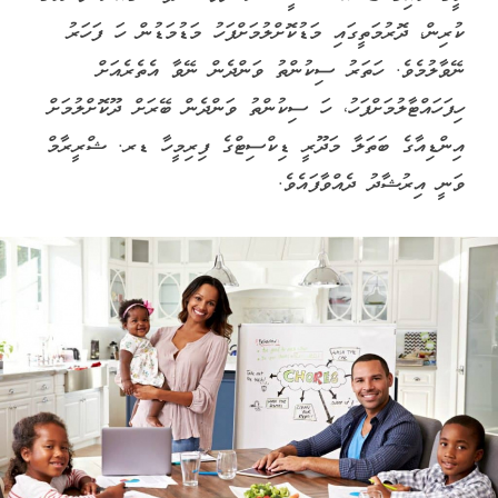
ކުރިން، ދޮރުމަތީގައި މަޑުކޮށްލުމަށްފަހު މަޑުމަޑުން ހަ ފަހަރު
ނޭވާލުމެވެ. ހަތަރު ސިކުންތު ވަންދެން ނޭވާ އެތެރެއަށް
ހިފަހައްޓާލުމަށްފަހު، ހަ ސިކުންތު ވަންދެން ބޭރަށް ދޫކޮށްލުމަށް
އިންޑިއާގެ ބަތަލާ މަދޫރީ ޑިކްސިޓްގެ ފިރިމީހާ ޑރ. ޝްރީރާމް
ވަނީ އިރުޝާދު ދެއްވާފައެވެ.