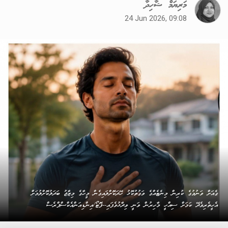
މަރިޔަމް ޝާހިދާ
24 Jun 2026, 09:08
ގެއަށް ވަނުމުގެ ކުރިން މިނެޓެއްގެ ވަގުތުކޮޅު ހޭދަކޮށްލައިގެން މީހާގެ މިޒާޖު ބަދަލުކޮށްލުމަށް
އެހީތެރިވެދޭ ކަމަށް ސިއްހީ މާހިރުން ވަނީ ވިދާޅުވެފައި--ފޮޓޯ/އިންޑިއަންއެކްސްޕްރެސް