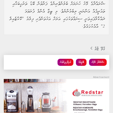
ޝްރައްދާގެ މޮޅު ހުނަރަށް ބެލުންތެރިންގެ ފަރާތުން ބޮޑު ތަރުހީބަކާއި
ތައުރީފެއް އަންނަނީ ލިބެމުންނެވެ. މި ޓީޒާ އެންމެ ފުރަތަމަ
ދައްކާލާފައިވަނީ ސިނަމާތަކުގައި އަލަށް އަޅުވަންފެށި ފިލްމު "ކޮކްޓެއިލް
2" އާއެކުގައެވެ.
ގުޅޭ ޓެގު
ޝްރައްދާ ކަޕޫރު
ބޮލީވުޑް
މުނިފޫހިފިލުވުން