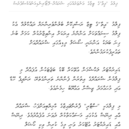
ފިލްމު "އީތާ"ގެ ޓީޒާގެ މަންޒަރެއްގައި ޝްރައްދާ--ފޮޓޯ/އިންޑިއަންއެކްސްޕްރެސް
ފިލްމު "އީތާ"ގެ ޓީޒާ ރަސްމީކޮށް ބެލުންތެރިންނަށް ދައްކާލުމާ އެކު
ފިލްމު ސިނަމާތަކަށް އަންނާނެ އިރަކަށް އިންތިޒާރުކުރާ ކަމަށް ބުނެ
ގިނަ ބަޔަކު އަންނަނީ ސޯޝަލް މީޑިއާގައި ޝްރައްދާއަށް
ތައުރީފުކުރަމުންނެވެ.
ޑައިރެކްޓަރު ލަކްޝްމަން އުތޭކަރް ބޮޑު ބަޖެޓަކުން އުފައްދާ މި
ފިލްމުން ޝްރައްދާގެ އިތުރުން ފެންނާނެ ތަރިންގެތެރޭ، ރަންދީޕް ހޫޑާ
އަދި މުޙައްމަދު ޒީޝާން އައްޔޫބު ހިމެނެއެވެ.
މި ފިލްމަކީ "ސްޓްރީ" ފްރެންޗައިޒްގެ ކާމިޔާބީއަށްފަހު، ޝްރައްދާ
އާއި ދިނޭޝް އެކުގައި މަސައްކަތްކުރާ ދެވަނަ އުފެއްދުމެވެ. ދިނޭޝް
އާއި ޑައިރެކްޓަރު އުޓޭކަރު ވަނީ މީގެ ކުރިން ވިކީ ކޯޝަލް