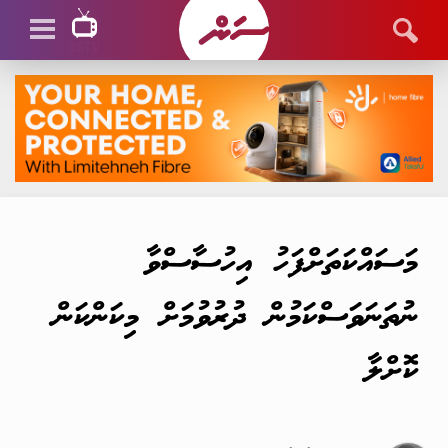
SSTV
SSTV LIVE
މަސައްކަތަށްފަހު އިހުސާސްވާ
ނުތަނަވަސްކަމުން ދުރުވުމަށް މިކަންކަން
ކޮށްލާ