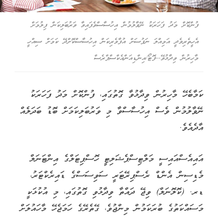
ފުންކޮށް މަދު ފަހަރަކު ނޭވާލުމުން އިހުސާސްވެފައިވާ ވަރުބަލިކަން ފިލުމަށް
އެހީތެރިވެދީ އަމިއްލަ ނަފުސަށް އުފާވެރިކަން އިހުސާސްކޮށްދޭ ކަމަށް ސިއްހީ
މާހިރުން ވިދާޅުވޭ--ފޮޓޯ/އިންޑިއަންއެކްސްޕްރެސް
ކަމާބެހޭ މާހިރުން ވިދާޅުވާ ގޮތުގައި، ފުންކޮށް މަދު ފަހަރަކު
ނޭވާލުމުން ވެސް އިހުސާސްވާ މި ވަރުބަލިކަމަށް ބޮޑު ބަދަލެއް
އާދެއެވެ.
އައިއެސްއައިސީ މަލްޓިސްޕެޝަލިޓީ ހޮސްޕިޓަލްގެ އިންޓަނަލް
މެޑިސިން އެންޑް ރެސްޕިރޭޓަރީ ސަވިސަސްގެ ޑައިރެކްޓަރު،
ޑރ. (ކޮލޮނަލް) ވިޖޭ ދައްތާ ވިދާޅުވި ގޮތުގައި، މި އުކުޅަކީ
މަސައްކަތުގެ ބުރަކަމުން މިންޖުވެ، ގޭތެރޭގެ ހަމަޖެހޭ މާހައުލަށް