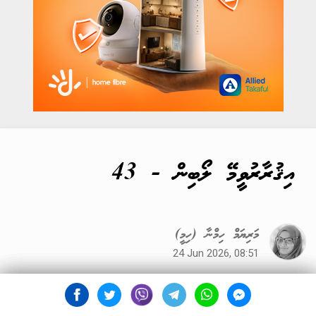
އިޤުރާރުވީމޭ ލޯބިން - 43
މަރިޔަމް ހިމްނާ (ހިމީ)
24 Jun 2026, 08:51