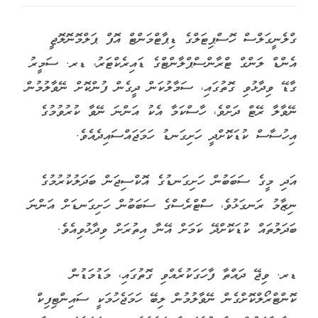
ގްލެނީގަލްސް ހޮސްޕިޓަލްގެ ޑިޕާޓްމަންޓް އޮފް ޕަލްމޮނޮލޮޖީ
އެންޑް ލަންގް ޓްރާންސްޕްލާންޓްގެ ޑައިރެކްޓަރު، ޑރ. ސަމީރު
ގާޑޭ ވިދާޅުވި ގޮތުގައި، ސަމާލުކަން ދީގެން ފުންކޮށް ނޭވާލުމުން
ނޭވާލާ ރޭޓް ދަށްވެ، ހާސްކަމާ އެކު އަންނަ ނޭވާ ކުރުވުމުގެ
އިހުސާސް ކުޑަކޮށްދީ ހަށިގަނޑު ހަމަޖައްސައިދެއެވެ.
އަދި މީގެ ސަބަބުން ހަށިގަނޑުގެ އޮކްސިޖަން ބަދަލުކުރުމުގެ
ނިޒާމު ރަނގަޅުވެ، ސްޓްރެސްގެ ސަބަބުން ހަށިގަނޑަށް އަންނަ
ބަދަލުތައް ކުޑަކޮށްދޭ ކަމަށް އޭނާ އިތުރަށް ވިދާޅުވިއެވެ.
ޑރ. ވިޖޭ ދައްތާ ފާހަގަކުރެއްވި ގޮތުގައި، މަޑުމަޑުން
ކޮންޓްރޯލްކޮށްގެން ނޭވާލުމުން ލިބޭ ހަމަޖެހުމަކީ ސައިންޓިފިކް