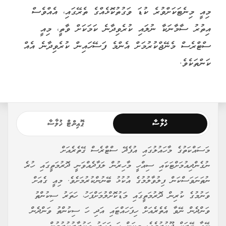
މިއީ މިނެޓަކަށްވުރެ ކުޑަ ވަގުތުކޮޅެއްގެ ތެރޭގައި، އެއްވެސް
އިތުރު ސާމާނަކާ ނުލައި ކުރެވިދާނެ ކަމަކަށް ވާތީ، މިއީ
ސްޓްރެސް މެނޭޖްކުރުމަށް އެންމެ ފަސޭހައިން ކުރެވިދާނެ އެއް
ކަންތަކެވެ.
ޚުލާސާ
ޕޮއިންޓް ޚުލާސާ
މަސައްކަތުގެ މާހައުލުގައި އުފެދޭ ސްޓްރެސް ގޭތެރެއަށް
ނުގެންދިއުމަށްޓަކައި ސިއްހީ މާހިރުން ލަފާދެއްވަނީ ދޮރުމަތީގައި ހުރެ
ނުތަނަވަސްކަން ފިލުވާލުމުގެ އުކުޅު ބޭނުންކުރުމަށެވެ. މިއީ ގެއަށް
ވަނުމުގެ ކުރިން ދޮރުމަތީގައި މަޑުކޮށްލުމަށްފަހު، ހަތަރު ސިކުންތު
ވަންދެން ނޭވާ އެތެރެއަށް ހިފަހައްޓައި އަދި ހަ ސިކުންތު ވަންދެން