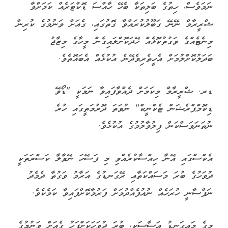
ނަމަވެސް، ހިތުގެ ބަލިތަކާ ބެހޭ ހާއްސަ ޑޮކްޓަރެއް ކަމަށްވާ
ޝްރީރާމް ނޭނޭ ގަބޫލުކުރައްވާ ގޮތުގައި، ގެއަށް ވަނުމުގެ ކުރިން
މިނެޓެއްގެ ވަގުތުކޮޅެއް ހޭދަކޮށްލައިގެން މީހާގެ މިޒާޖު
ބަދަލުކޮށްލުމަށް އެހީތެރިވެދޭނެ އުކުޅެއް އެބައޮތެވެ.
ޑރ. ޝްރީރާމް މިކަމަށް ދެއްވާފައިވާ ނަމަކީ "ޑޯވޭ
ޑިކޮމްޕްރެޝަން ޓެކްނީކް" ނުވަތަ ދޮރުމަތީގައި ހުރެ
ނުތަނަވަސްކަން ފިލުވާލުމުގެ އުކުޅެވެ.
އެކްސްގައި އޭނާ ހިއްސާކުރެއްވި މި ފަސޭހަ ނޭވާލާ ކަސްރަތަކީ
ދުވަހުގެ ބުރަ މަސައްކަތާއި ރޭގަނޑުގެ އަރާމު ވަގުތާ ދެމެދު
ނަފްސާނީ ހުރަހެއް ނުއުފެއްދުމަށް ފަރުމާކޮށްފައިވާ ކަމެކެވެ.
މީގެ މައިގަނޑު އަސާސަކީ، ބުރަ ދުވަހަކަށްފަހު ގެއަށް ވަނުމުގެ