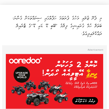
މި ފެށޭ ޖުލައި މަހުގެ ފުރަތަމަ ހަފްތާގައި ސިނަމާތަކަށް ގެންނަ,
ބަތަލާ ހުމާ ގުރައިޝީގެ ފިލްމު "ބޭބީ ޑޫ ޑައި ޑޫ"ގެ ޓްރެއިލާ
ދައްކާލައިފިއެވެ.