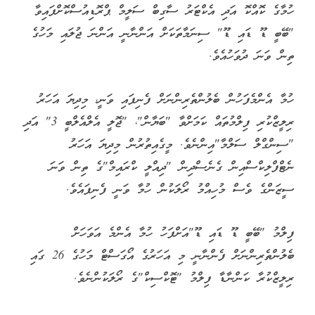
ހުމާގެ ކޮއްކޮ އަދި އެކްޓަރު ސާގިބް ސަލީމް ޕްރޮޑިއުސްކޮށްފައިވާ
"ބޭބީ ޑޫ ޑައި ޑޫ" ސިނަމާތަކަށް އަންނާނީ އަންނަ ޖުލައި މަހުގެ
ތިން ވަނަ ދުވަހުއެވެ.
ހުމާ އެންމެފަހުން ބެލުންތެރިންނަށް ފެނިފައި ވަނީ، މިދިޔަ އަހަރު
ރިލީޒްކުރި ފިލްމުތައް ކަމަށްވާ "ބަޔާން"، "ޖޮލީ އެލްއެލްބީ 3" އަދި
"ސިންގްލް ސަލްމާ"އިންނެވެ. މީގެއިތުރުން މިދިޔަ އަހަރު
ނެޓްފްލިކްސްއިން ގެނެސްދިން "ދިއްލީ ކްރައިމް"ގެ ތިން ވަނަ
ސީޒަންގެ ވެސް މުހިއްމު ރޯލަކުން ހުމާ ވަނީ ފެނިފައެވެ.
ފިލްމު "ބޭބީ ޑޫ ޑައި ޑޫ"އަށްފަހު ހުމާ އެންމެ އަވަހަށް
ބެލުންތެރިންނަށް ފެންނާނީ މި އަހަރުގެ އޯގަސްޓް މަހުގެ 26 ގައި
ރިލީޒްކުރާ ކަންނާޑާ ފިލްމު "ޓޮކްސިކް"ގެ ރޯލަކުންނެވެ.