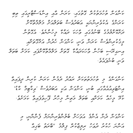
ކަންގަނާ ތުހުމަތުކުރާ ގޮތުގައި، ކަރަން އާއި އިންޑަސްޓްރީގައި ތިބި
ކަރަންގެ އެކުވެރިންނަކީ އަބަދުވެސް ބަތަލާއަށް މަލާމާތްކޮށް
ދަށްކޮށްލުމުގެ ބޭނުމުގައި ވާހަކަ ދައްކާ މީހުންނެވެ. އެގޮތުން
މީގެކުރިންވެސް ކަރަން ވަނީ، ކަންގަނާ ހެދުން އަޅާގޮތަށާއި
އިނގިރޭސި ބަހުން ވާހަކަދައްކާ ގޮތަށް މަލާމާތްކޮށްފައި ކަމަށް ބަތަލާ
ވަނީ ބުނެފައެވެ.
ކަންގަނާގެ މި ތުހުމަތުތަކަށް ރައްދު ދެމުން ކަރަން ކުރިން ދީފައިވާ
އިންޓަވިއުއެއްގައި ބުނީ، ކަންގަނާ އަކީ އަބަދުވެސް 'ވިކްޓިމް ކާޑު'
ކުޅޭ މީހެއް ކަމަށާއި ބަތަލާ މަތިން މިހާރު ފޫހިވެފައިވާ ކަމަށެވެ.
ކަންގަނާ ދެން އެންމެ އަވަހަށް ބެލުންތެރިންނަށް ފެންނާނީ، މި
އަންނަ ހުކުރު ދުވަހު ރިލީޒްކުރާ ފިލްމު "ބާރަތު ބަގިއާ