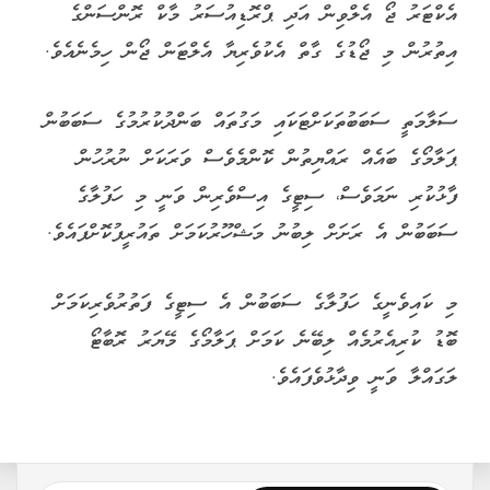
އެކްޓަރު ޖޯ އެލްވިން އަދި ޕްރޮޑިއުސަރު މާކް ރޮންސަންގެ
އިތުރުން މި ޖޯޑުގެ ގާތް އެކުވެރިޔާ އެލްޓަން ޖޯން ހިމެނެއެވެ.
ސަލާމަތީ ސަބަބުތަކަށްޓަކައި މަގުތައް ބަންދުކުރުމުގެ ސަބަބުން
ޕަލާމޯގެ ބައެއް ރައްޔިތުން ކޮންމެވެސް ވަރަކަށް ނުރުހުން
ފާޅުކުރި ނަމަވެސް، ސިޓީގެ އިސްވެރިން ވަނީ މި ހަފުލާގެ
ސަބަބުން އެ ރަށަށް ލިބުނު މަޝްހޫރުކަމަށް ތައުރީފުކޮށްފައެވެ.
މި ކައިވެނީގެ ހަފުލާގެ ސަބަބުން އެ ސިޓީގެ ފަތުރުވެރިކަމަށް
ބޮޑު ކުރިއެރުމެއް ލިބޭނެ ކަމަށް ޕަލާމޯގެ މޭޔަރު ރޮބާޓޯ
ލަގައްލާ ވަނީ ވިދާޅުވެފައެވެ.