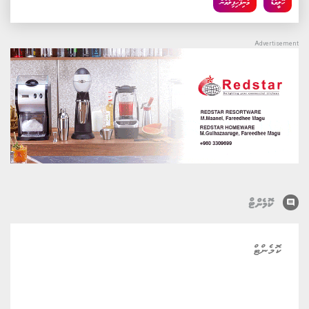
ހޮލީވުޑް
މުނިފޫހިފިލުވުން
comment
ކޮމެންޓް