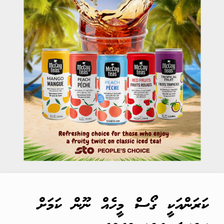
ކަރަންއަކީ ގޯސް މީހެއް ނޫން ކަމަށް