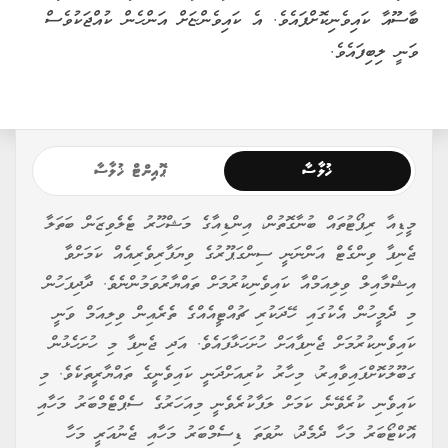
ބާސޫއާ ކައިވެނިކޮށްފައެވެ. އެ ކައިވެންޏަށް އަންހެން ކުއްޖަކުވެސް
ވަނީ ލިބިފައެވެ.
ޚުލާސާ
ޕޮއިންޓް ޚުލާސާ
މީޑިއާ ރިޕޯޓުތައް ބުނާގޮތުން، އިންޑިއާގެ މަޝްހޫރު ޓެލެވިޒަން ބަތަލާ
ޖެނިފާ ވިންގެޓް އަންނަނީ ސިންގަޕޫރުގެ ވިޔަފާރިވެރިއެއް ކަމަށްވާ
އިޝްމާއިލް ވިލިއަމްއާ ކައިވެނިކުރުމަށް ތައްޔާރުވަމުންނެވެ. ދާދިފަހުން
މި ދެމީހުން އެކުގައި ހޭދަކުރި ޗުއްޓީއެއްގެ ތެރެއިން ވިލިއަމް ވަނީ
ކައިވެނިކުރުމަށް ޖެނިފާއަށް ހުށަހަޅާފައެވެ. އަދި ޖެނިފާ މި ހުށަހެޅުން
ގަބޫލުކޮށްފައިވާއިރު، މިހާރު ކުރިއަށްދަނީ ކައިވެނީގެ ތައްޔާރީތަކެވެ. މި
ކައިވެނި ކުރެވޭނެ ކަމަށް ލަފާކުރެވެނީ މިއަހަރުގެ ސެޕްޓެމްބަރު މަހާއި
އޮކްޓޯބަރު މަހާ ދެމެދު، ނުވަތަ ޑިސެމްބަރު މަހާއި ޖެނުއަރީ މަހާ