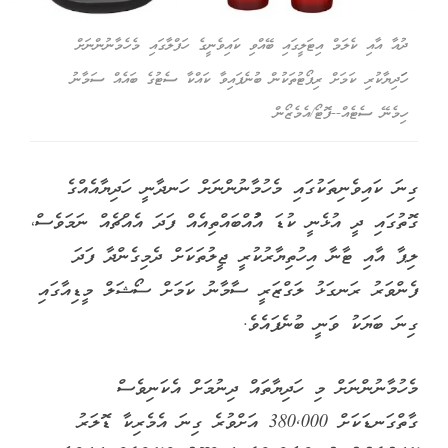
ދުއާ އާއި ކެލަމް އިޓަލީގައި ބޭއްވި ކައިވެނީގެ ހަފްލާގައި މެހެމާނުންނަށް
ހަަދިޔާކުރި ކަމަށް ރިޕޯޓުތަކުން ބުނެފައިވާ ކައްކާ ސެޓުގެ ބައެއް ސަމާނު
ހިމެނޭ ސެޓެއް--ފޮޓޯ/އެމެޒޯން
ގިނަ ކައިވެނިތަކުގައި މެހުމާނުންނަށް ހަނދާނީ ހަދިޔާއެއްގެ
ގޮތުގައި ދީ އުޅެނީ ކުޑަ އުުުުުއްބައްތިއެއް ފަދަ އެއްޗެއް ނަމަވެސް،
ލިޕާ އާއި ޓާނާ އިހުތިޔާރުކުރީ ޖީލުތަކަށް ދެމިގެންދާ ފަދަ
ފެންވަރު ރަނގަޅު ލަގްޒަރީ ސާމާނު ކަމަށް ސޯޝަލް މީޑިއާގައި
ގިނަ ބަޔަކު ވަނީ ބުނެފައެވެ.
މެހުމާނުންނަށް މި ހަދިޔާތައް ދިނުމަށް އެކަނިވެސް
ގާތްގަނޑަކަށް 380,000 އަށްވުރެ ގިނަ އެމެރިކާ ޑޮލަރު