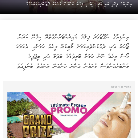
އިންޑިއާގެ ފިލްމީ ތަރި އަދި ސިޔާސީ ލީޑަރު ކަންގަނާ ރަނައުތު--ފޮޓޯ/ބޮލީވުޑްހަންގާމާ
އިންޑިއާގެ ނުފޫޒުގަދަ ފިލްމު ޑައިރެކްޓަރުންގެތެރޭ ހިމެނޭ ކަރަން
ޖޯހަރު އަކީ، ދެއްކުންތެރިކަމަށް ލޯބިކުރާ މީހެއް ކަމަށާއި، އެކަމަކު
ގޯސް މީހެއް ނޫން ކަމަށް ބޮލީވުޑްގެ ބަތަލާ އަދި ބީޖޭޕީގެ
މެންބަރުކަންވެސް ކުރަމުން އަންނަ ކަންގަނާ ރަނައުތު ބުނެފިއެވެ.