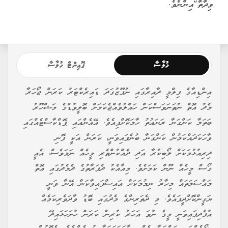
ވިދާތާ"އިންނެވެ.
ޚުލާސާ
ޕޮއިންޓް ޚުލާސާ
އިންޑިއާގެ ފިލްމީ ދާއިރާގައި ނުފޫޒުގަދަ ޑައިރެކްޓަރު ކަރަން ޖޯހަރާ
މެދު އޮތް ނުތަނަވަސްކަން ހައްލުވެއްޖެކަމަށް ބޮލީވުޑްގެ މަޝްހޫރު
ބަތަލާ ކަންގަނާ ރަނައުތު ހާމަކޮށްފިއެވެ. އޭއެންއައި ޕޮޑްކާސްޓެއްގައި
ވާހަކަދައްކަމުން ކަންގަނާ ބުނެފައިވަނީ، ކަރަން އަކީ ފޮނި
ދިރިއުޅުމަކަށް ލޯބިކުރާ އަދި ދެއްކުންތެރި މީހެއް ނަމަވެސް، އެއީ
ގޯސް މީހެއް ނޫން ކަމަށެވެ. މިއާއެކު ދެފަރާތުގެ ދެމެދުގައި އޮތް
މައްސަލަތައް މިހާރު ނިމުމަކަށް އައިސްފައިވާކަން އޭނާ ވަނީ
ޔަގީންކޮށްދީފައެވެ. މި ދެތަރިންގެ މެދުގައި ބޮޑު ވާދަވެރިކަމެއް
އުފެދިފައިވަނީ މީގެ ނުވަ އަހަރު ކުރިން ކަރަން ހުށަހަޅައިދޭ