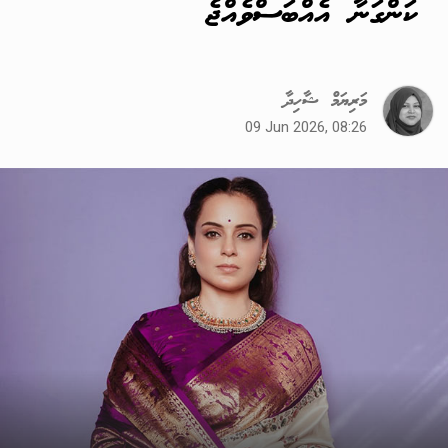
ކަންގަނާ އެއްބަސްވެއްޖެ
މަރިޔަމް ޝާހިދާ
09 Jun 2026, 08:26