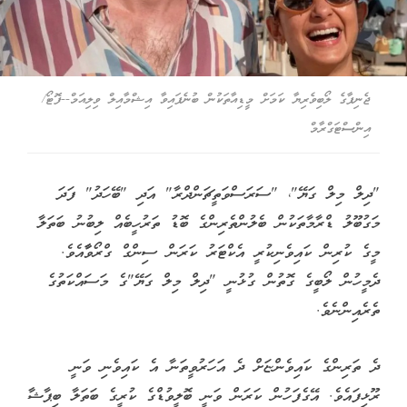
ޖެނިފާގެ ލޯބިވެރިޔާ ކަމަށް މީޑިއާތަކުން ބުނެފައިވާ އިޝްމާއިލް ވިލިއަމް--ފޮޓޯ/
އިންސްޓަގްރާމް
"ދިލް މިލް ގަޔޭ"، "ސަރަސްވަތީޗަންދްރާ" އަދި "ބޭހަދު" ފަދަ
މަގުބޫލު ޑްރާމާތަކުން ބެލުންތެރިންގެ ބޮޑު ތަރުހީބެއް ލިބުނު ބަތަލާ
މީގެ ކުރިން ކައިވެނިކުރީ އެކްޓަރު ކަރަން ސިންގް ގްރޯވާާއެވެ.
ދެމީހުން ލޯބީގެ ގޮތުން ގުޅުނީ "ދިލް މިލް ގަޔޭ"ގެ މަސައްކަތުގެ
ތެރެއިންނެވެ.
ދެ ތަރިންގެ ކައިވެންޏަށް ދެ އަހަރުވީތަނާ އެ ކައިވެނި ވަނީ
ރޫޅިފައެވެ. އޭގެފަހުން ކަރަން ވަނީ ބޮލީވުޑްގެ ކުރީގެ ބަތަލާ ބިޕާޝާ