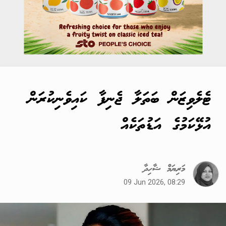
ޓެލެވިޒަން ބަތަލާ ޖެނިފާ ކައިވެނިކުރަން
އުޅޭކަމުގެ އަޑުތަކެއް
މަރިޔަމް ޝާހިދާ
09 Jun 2026, 08:29