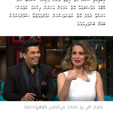
ކިބައިގައި ހުންނަ މަޖާ މިޒާޖު ވަރަށް ފުރިހަމަ. ކަރަންއާ މެދު
މާބޮޑު މައްސަލައެއް އޮތް ކަމަކަށް އަހަރެން މިހާރަކު ނުދެކެން"
ކަރަންއާ ދެމެދު އޮތް ނުތަނަވަސްކަން ހައްލުވެއްޖެތޯ ސުވާލުކުރުމުން
ބަތަލާ ބުނެފައިވެއެވެ.
ކަންގަނާ "ކޮފީ ވިތު ކަރަން"ގެ އެޕިސޯޑެއްގައި--ފޮޓޯ/ބޮލީވުޑްހަންގާމާ