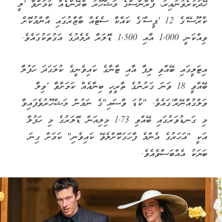
ހޭދަކުރެވުނުއިރު، ފްރާންސްގެ މަޝްހޫރު ބްރޭންޑެއް ކަމަށްވާ 'ލީ
ކްރޫސޭ'ގެ 12 'ޕީސް'ގެ ކައްކާ ސެޓެއް ބާޒާރުގައި އާންމުކޮށް
ވިއްކަނީ 1,000 އާއި 1,500 ޑޮލަރާ ދެމެދުގެ އަގުތަކުގައެވެ.
އިޓަލީގައި ބޭއްވި ލިޕާ އާއި ޓާނާގެ ކައިވެނީގެ ކުލަގަދަ ހަފުލާ
ބޭއްވީ 18 ވަނަ ގަރުނުގެ ތާރީހީ ބިނާއެއް ކަމަށްވާ 'ވިލާ
ވަލްގުއާނޭރާ'ގައެވެ. "ކުޑަ ވާސައި"ގެ ނަމުން މަޝްހޫރުވެފައިވާ
މި ގަނޑުވަރުގައި ބޭއްވި 1.73 މިލިއަން ޑޮލަރުގެ މި ހަފުލާ
އަކީ "އަހަރުގެ އެންމެ ފާހަގަކޮށްލެވޭ ކައިވެނި" ކަމަށް ގިނަ
ބަޔަކު އެއްބަސްވެއެވެ.