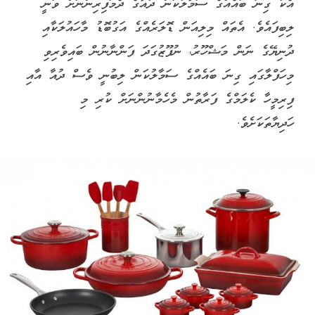
އެކު ގިނަ ބައެއްގެ ސަމާލުކަން ދުއާގެ ދެމަފިރިންނަށް ވަނީ
ލިބިފައެވެ. އެތައް މިލިއަން ޑޮލަރެއްގެ އަގުބޮޑު މާހައުލަކާއި
ދުނިޔޭގެ ނަން މަޝްހޫރު، ނުފޫޒުގަދަ ފަންނާނުން ބައިވެރިވި
މިހަފްލާގައި ގިނަ ބައެއްގެ ސަމާލުކަން ލިބުނީ ވެސް ދުއާ އާއި
ފިރިމީހާ ކެލަމްގެ ފަރާތުން މެހެމާނުންނަށް ކުރި މި
ހަދިޔާތަކަށެވެ.