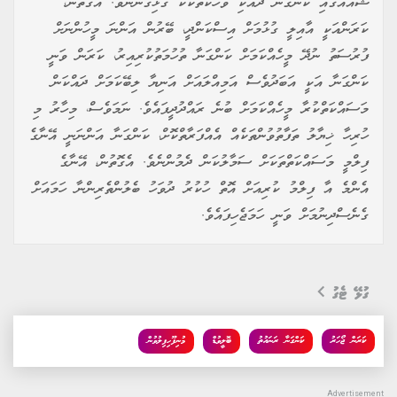
ޝޯއެއްގައި ކަންގަނާ ދެއްކި ވާހަކަތަކަކާ ގުޅިގެންނެވެ. އެގޮތުން،
ކަރަންއަކީ އާއިލީ ގުޅުމަށް އިސްކަންދީ، ބޭރުން އަންނަ މީހުންނަށް
ފުރުސަތު ނުދޭ މީހެއްކަމަށް ކަންގަނާ ތުހުމަތުކުރިއިރު، ކަރަން ވަނީ
ކަންގަނާ އަކީ އަބަދުވެސް އަމިއްލައަށް އަނިޔާ ލިބޭކަމަށް ދައްކަން
މަސައްކަތްކުރާ މީހެއްކަމަށް ބުނެ ރައްދުދީފައެވެ. ނަމަވެސް، މިހާރު މި
ހުރިހާ ޚިޔާލު ތަފާތުވުންތަކެއް އެއްފަރާތްކޮށް، ކަންގަނާ އަންނަނީ އޭނާގެ
ފިލްމީ މަސައްކަތްތަކަށް ސަމާލުކަން ދެމުންނެވެ. އެގޮތުން، އޭނާގެ
އެންމެ އާ ފިލްމު ކުރިއަށް އޮތް ހުކުރު ދުވަހު ބެލުންތެރިންނާ ހަމައަށް
ގެނެސްދިނުމަށް ވަނީ ހަމަޖެހިފައެވެ.
ގުޅޭ ޓެގު
ކަރަން ޖޯހަރު
ކަންގަނާ ރަނައުތު
ބޮލީވުޑް
މުނިފޫހިފިލުވުން