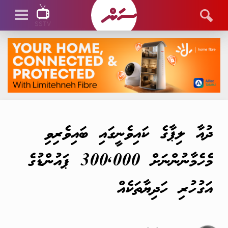
SSTV
SSTV LIVE
ދުއާ ލިޕާގެ ކައިވެނީގައި ބައިވެރިވި
މެހެމާނުންނަށް 300,000 ޕައުންޑުގެ
އަގުހުރި ހަދިޔާތަކެއް