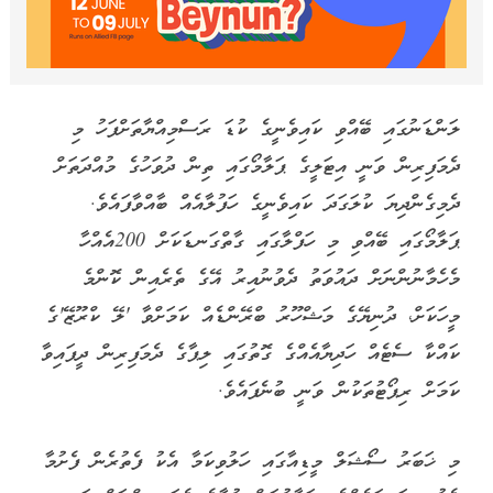
ލަންޑަނުގައި ބޭއްވި ކައިވެނީގެ ކުޑަ ރަސްމިއްޔާތަށްފަހު މި
ދެމަފިރިން ވަނީ އިޓަލީގެ ޕަލާމޯގައި ތިން ދުވަހުގެ މުއްދަތަށް
ދެމިގެންދިޔަ ކުލަގަދަ ކައިވެނީގެ ހަފުލާއެއް ބާއްވާފައެވެ.
ޕަލާމޯގައި ބޭއްވި މި ހަފްލާގައި ގާތްގަނޑަކަށް 200އެއްހާ
މެހެމާނުންނަށް ދައުވަތު ދެވުނުއިރު އޭގެ ތެރެއިން ކޮންމެ
މީހަކަށް، ދުނިޔޭގެ މަޝްހޫރު ބްރޭންޑެއް ކަމަށްވާ 'ލޭ ކްރޫޒޭ'ގެ
ކައްކާ ސެޓެއް ހަދިޔާއެއްގެ ގޮތުގައި ލިޕާގެ ދެމަފިރިން ދީފައިވާ
ކަމަށް ރިޕޯޓުތަކުން ވަނީ ބުނެފައެވެ.
މި ޚަބަރު ސޯޝަލް މީޑިއާގައި ހަލުވިކަމާ އެކު ފެތުރެން ފެށުމާ