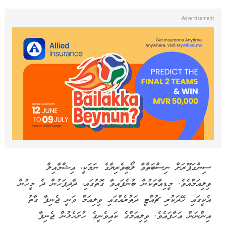
ސިންގަޕޫރަށް ނިސްބަތްވާ ލޯބިވެރިޔާގެ ނަމަކީ، އިޝްމާއިލް
ވިލިއަމްއެވެ. މީޑިއާތަކުން ބުނެފައިވާ ގޮތުގައި، ދާދިފަހުން ދެ މީހުން
އެކީގައި ހޭދަކުރި ޗުއްޓީ ދަތުރެއްގައި ވިލިއަމް ވަނީ ޖެނިފާ ގާތު
އިންނަން އަހާފައެވެ. ވިލިއަމްގެ ކައިވެނީގެ ހުށަހެޅުން ޖެނިފާ