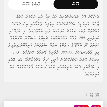
ޚުލާސާ
ޕޮއިންޓް ޚުލާސާ
މަޝްހޫރު ޕޮޕް ލަވަކިޔުންތެރިޔާ ދުއާ ލިޕާ އާއި އެކްޓަރު ކެލަމް
ޓާނާގެ ކައިވެނީގެ އުފާފާޅުކުރުމަށް އިޓަލީގެ ޕަލާމޯގައި ތިން ދުވަހުގެ
މުއްދަތަށް ވަރަށް ކުލަގަދަ ހަފުލާއެއް ވަނީ ބާއްވާފައެވެ. މި ހަފުލާގައި
ބައިވެރިވި 200 އެއްހާ މެހެމާނުންނަށް ދުނިޔޭގެ މަޝްހޫރު ބްރޭންޑެއް
ކަމަށްވާ 'ލޭ ކްރޫޒޭ'ގެ އަގުބޮޑު ކައްކާ ސެޓުތަކެއް ހަދިޔާކޮށްފައިވާއިރު،
މިއީ ގާތްގަނޑަކަށް 380,000 އެމެރިކާ ޑޮލަރުގެ ހޭދައެކެވެ. 1.73
މިލިއަން ޑޮލަރު ހަރަދުކޮށްގެން ތާރީޚީ 'ވިލާ ވަލްގުއާނޭރާ' ގައި ބޭއްވި
މި ހަފުލާއަކީ ފަހުގެ ތާރީޚެއްގައި ބޭއްވުނު އެންމެ ފާހަގަކޮށްލެވޭ އެއް
ކައިވެންޏެވެ.
ގުޅޭ ޓެގު