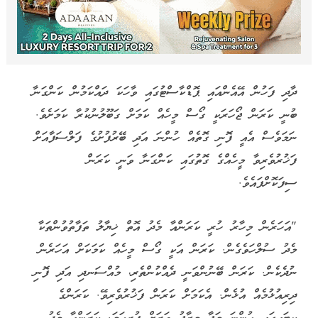
ދާދި ފަހުން އޭއެންއައި ޕޮޑްކާސްޓުގައި ވާހަކަ ދައްކަމުން ކަންގަނާ
ބުނީ ކަރަން ޖޯހަރަކީ ގޯސް މީހެއް ކަމަށް ގަބޫލުނުކުރާ ކަމަށެވެ.
ނަމަވެސް އެއީ ފޮނި ގޮތެއް ހުންނަ އަދި ބޭރުފުށުގެ ފަލްސަފާއަށް
ފަޚުރުވެރިވާ މީހެއްގެ ގޮތުގައި ކަންގަނާ ވަނީ ކަރަން
ސިފަކޮށްފައެވެ.
"އަހަރެން މިހާރު ހުރީ ކަރަންއާ މެދު އޮތް ޚިޔާލު ތަފާތުވުންތަކާ
މެދު ސުލްހަވެގެން. ކަރަން އަކީ ގޯސް މީހެއް ކަމަކަށް އަހަރެން
ނުދެކެން. ކަރަން ބޭނުންވަނީ ދެއްކުންތެރި، މުއްސަނދި އަދި ފޮނި
ދިރިއުޅުމެއް އުޅެން. އެކަމަށް ކަރަން ފަޚުރުވެރިވޭ. ކަރަންގެ