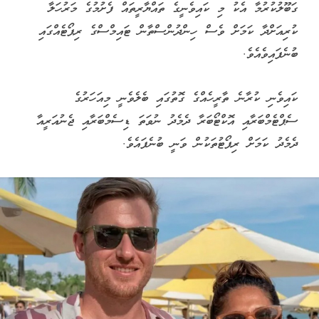
ގަބޫލުކުރުމާ އެކު މި ކައިވެނީގެ ތައްޔާރީތައް ފެށުމުގެ މަރުހަލާ
ކުރިއަށްދާ ކަމަށް ވެސް ހިންދުންސްތާން ޓައިމްސްގެ ރިޕޯޓެއްގައި
ބުނެފައިވެއެވެ.
ކައިވެނި ކުރާނެ ތާރީހެއްގެ ގޮތުގައި ބެލެވެނީ މިއަހަރުގެ
ސެޕްޓެމްބަރާއި އޮކްޓޯބަރާ ދެމެދު ނުވަތަ ޑިސެމްބަރާއި ޖެނުއަރީއާ
ދެމެދު ކަމަށް ރިޕޯޓުތަކުން ވަނީ ބުނެފައެވެ.