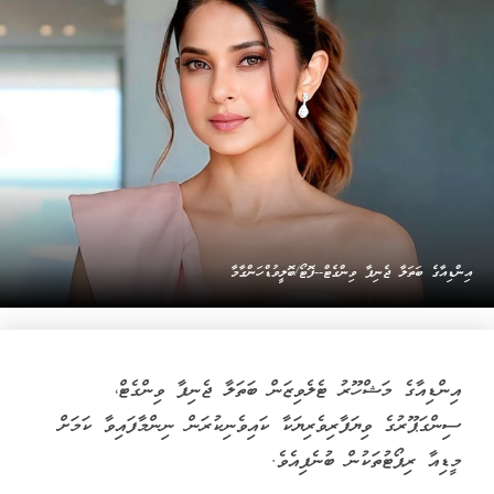
އިންޑިއާގެ ބަތަލާ ޖެނިފާ ވިންގެޓް--ފޮޓޯ/ބޮލީވުޑްހަންގާމާ
އިންޑިއާގެ މަޝްހޫރު ޓެލެވިޒަން ބަތަލާ ޖެނިފާ ވިންގެޓް،
ސިންގަޕޫރުގެ ވިޔަފާރިވެރިޔަކާ ކައިވެނިކުރަން ނިންމާފައިވާ ކަމަށް
މީޑިއާ ރިޕޯޓުތަކުން ބުނެފިއެވެ.