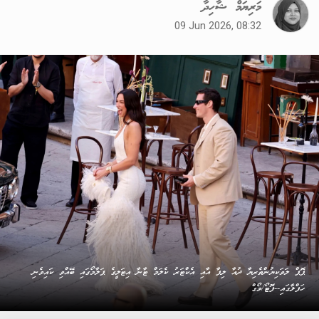
މަރިޔަމް ޝާހިދާ
09 Jun 2026, 08:32
ޕޮޕް ލަވަކިޔުންތެރިޔާ ދުއާ ލިޕާ އާއި އެކްޓަރު ކެލަމް ޓާނާ އިޓަލީގެ ޕަލާމޯގައި ބޭއްވި ކައިވެނި
ހަފްލާގައި--ފޮޓޯ/ވޯގް