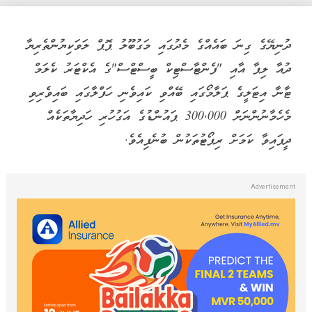
ދުނިޔޭގެ ގިނަ ބައެއްގެ މެދުގައި މަގުބޫލު ޕޮޕް ލަވަކިޔުންތެރިޔާ
ދުއާ ލިޕާ އާއި "ފެންޓާސްޓިކް ބީސްޓްސް"ގެ އެކްޓަރު ކެލަމް
ޓާނާ އިޓަލީގެ ޕަލާމޯގައި ބޭއްވި ކައިވެނި ހަފްލާގައި ބައިވެރިވި
މެހެމާނުންނަށް 300,000 ޕައުންޑުގެ އަގުހުރި ހަދިޔާތަކެއް
ދީފައިވާ ކަމަށް ރިޕޯޓުތަކުން ބުނެފިއެވެ.