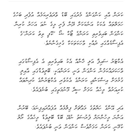
ކަރަން އާއި ކަންގަނާގެ މެދުގައި ބޮޑު ވާދަވެރިކަމެއް އުފެދި ބަހުގެ
ހަމަލާތައް އެކަކު އަނެކަކަށް ދޭން ފެށީ މީގެ ނުވަ އަހަރު ކުރިން
ކަންގަނާ ބައިވެރިވި ކަރަންގެ ޓޯކް ޝޯ "ކޮފީ ވިތު ކަރަން"ގެ
އެޕިސޯޑެއްގައި ދެއްކި ވާހަކަތަކަކާ ގުޅިގެންނެވެ.
އެކްޓަރު ސައިފް އަލީ ޚާންއާ އެކު ބައިވެރިވި އެ އެޕިސޯޑުގައި
ވާހަކަދައްކަމުން ކަންގަނާ ވަނީ ކަރަންއަކީ، ބޮލީވުޑްގައި އާއިލީ
ގުޅުމަށް އިސްކަންދީ ކަރަންގެ އެކުވެރި އެކްޓަރުންގެ ކުދިންތައް
ކުރިއަރުވާ މީހެއް ކަމަށް ސީދާ މޫނުމަތީގައި ބުނެފައެވެ.
އަދި އޭނާގެ ހަޔާތުގެ މައްޗަށް ފިލްމެއް އުފައްދައިފިނަމަ، ބޭރުން
އަންނަ މީހުންނަށް ފުރުސަތު ނުދޭ، ބޮޑާ ބޮލީވުޑް މީހެއްގެ ރޯލު
ކުޅޭނީ ކަރަން ކަމަށްވެސް ކަންގަނާ ވަނީ ބުނެފައެވެ.