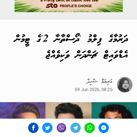
ދަރުމާގެ ފިލްމު 'ދޯސްތާނާ 2'ގެ ޓީމުން
އެޑްވައިޓް ޗަންދަން ވަކިވެއްޖެ
މަރިޔަމް ޝާހިދާ
09 Jun 2026, 08:25