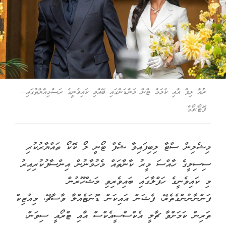
ދުއާ ލިޕާ އާއި ކެލަމް ޓާނާ ލަންޑަންގައި ބޭއްވި ކައިވެނީގެ ރަސްމިއްޔާތުގައި--
ފޮޓޯ/ވޯގް
މިޝެލިން ސްޓާ ލިބިފައިވާ ޝެފް ޓޯނީ ލޯ ކޮކޯ ތައްޔާރުކުރި
ސިސިލީގެ ހާއްސަ މީރު ކާނާތައް މެހުމާނުން އިންސާފުކުރިއިރު
މި ކައިވެނީގެ ހަފްލާގައި ބައިވެރިވި މަޝްހޫރުން
ފަންނާނުންގެތެރޭ، ފެޝަން އައިކަން ޑޮނަޓެއްލާ ވާސާޗޭ، މިއުޒިކް
ތަރިން ކަމަށްވާ ޗާލީ އެކްސްސީއެކްސް އާއި ޓްރޯއީ ސިވަން،