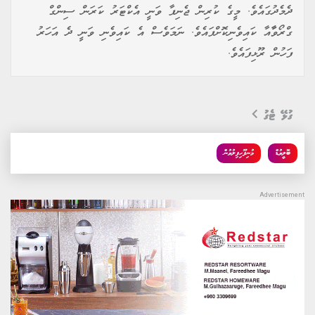
ދެމެދުގައެވެ. މީގެ ކުރިން ޖެނިފާ ވަނީ އެކްޓަރު ކަރަން ސިންގް
ގްރޯވާާއާ ކައިވެނިކޮށްފައެވެ. ނަމަވެސް އެ ކައިވެނި ވަނީ ދެ އަހަރު
ފަހުން ރޫޅިފައެވެ.
ގުޅޭ ޓެގު
ބޮލީވުޑް
މުނިފޫހިފިލުވުން