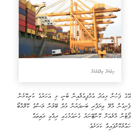
އިތުރަށް ވިދާޅުވުމަށް
އޭގެ ފަހުން މިއަދު އެމްޕީއެލްއިން ބުނީ، މި އަހަރުގެ ކުރީކޮޅުން
ފެށިގެން މާލޭ ވިޔަފާރި ބަނދަރުން މުދާ ބޭލުން ލަސްވެ ކޮލޮމްބޯ
ޕޯޓުން މާލެއަށް ކޮންޓޭނަރު ގެނައުމުގައި ދިމާވި ދަތިތައް
ހައްލުކޮށްފައިވާ ކަމަށެވެ.