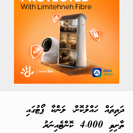
ދަތިތައް ހައްލުކޮށް، ލަންކާ ޕޯޓުގައި
ތާށިވި 4،000 ކޮންޓެއިނަރު