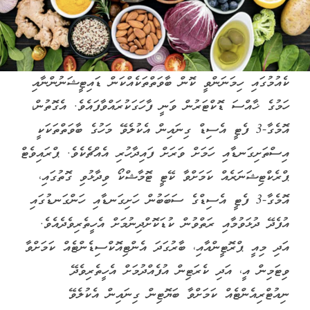
ކެއުމުގައި ހިމަނަންވީ ކޮން ބާވަތްތަކެއްކަން ޑައިޓީޝަނުންނާއި
ހަމުގެ ޚާއްސަ ޑޮކްޓަރުން ވަނީ ފާހަގަކުރައްވާފައެވެ. އެގޮތުން،
އޮމެގާ-3 ފެޓީ އެސިޑް ގިނައިން އެކުލެވޭ މަހުގެ ބާވަތްތަކަކީ
އިސްތަށިގަނޑާއި ހަމަށް ވަރަށް ފައިދާހުރި އެއްޗެކެވެ. ޕްރައިވެޓް
ޕްރެކްޓިޝަނަރެއް ކަމަށްވާ ކޭޓީ ޓޮމާޝްކޯ ވިދާޅުވި ގޮތުގައި،
އޮމެގާ-3 ފެޓީ އެސިޑްގެ ސަބަބުން ހަށިގަނޑާއި ހަންގަނޑުގައި
އުފެދޭ ދުޅަވުމާއި ރަތްވުން ކުޑަކޮށްދިނުމަށް އެހީތެރިވެދެއެވެ.
އަދި މިއީ ޕްރޮޓީންއާއި، ބާރުގަދަ އެންޓިއޮކްސިޑެންޓެއް ކަމަށްވާ
ވިޓަމިން އީ، އަދި ކެރަޓިން އުފެއްދުމަށް އެހީތެރިވެދޭ
ނިއުޓްރިއެންޓެއް ކަމަށްވާ ބަޔޮޓިން ގިނައިން އެކުލެވޭ