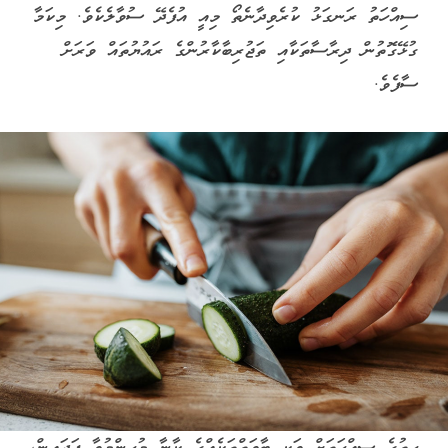
ސިއްހަތު ރަނގަޅު ކުރެވިދާނެތޯ މިއީ އުފެދޭ ސުވާލެކެވެ. މިކަމާ
ގުޅޭގޮތުން ދިރާސާތަކާއި ތަޖުރިބާކާރުންގެ ރައުޔުތައް ވަރަށް
ސާފެވެ.
ހިތުގެ ސިއްހަތަށް ވަކި ބާވަތްތަކެއްގެ ކާނާ މުހިންމުވާ ފަދައިން،