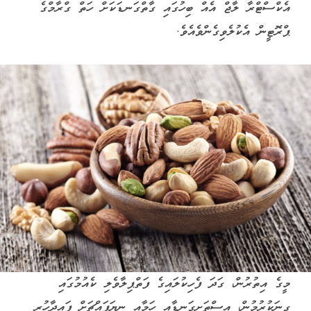
އެކްސްޓްރާ ލާޖް އެއް ބިހުގައި ގާތްގަނޑަކަށް ހަތް ގްރާމްގެ
ޕްރޮޓީން އެކުލެވިގެންވެއެވެ.
މީގެ އިތުރުން، ގަދަ ފެހިކުލައިގެ ފަތްޕިލާވެލި ކެއުމުގައި
ގިނަކުރުމުން، އިސްތަށިގަނޑާއި ހަމާއި ނިޔަފައްޗަށް ފައިދާހުރި