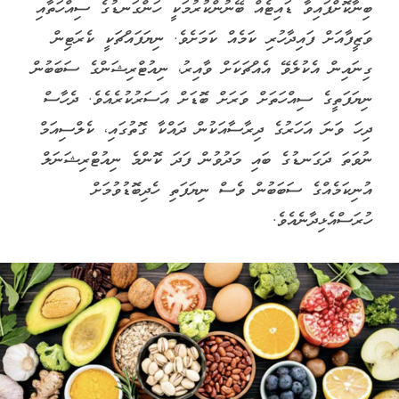
ބިނާކޮށްފައިވާ ޑައިޓެއް ބޭނުންކުރުމަކީ ހަންގަނޑުގެ ސިއްހަތާއި
ވަޒީފާއަށް ފައިދާހުރި ކަމެއް ކަމަށެވެ. ނިޔަފައްޗަކީ ކެރަޓިން
ގިނައިން އެކުލެވޭ އެއްޗަކަށް ވާއިރު، ނިއުޓްރިޝަންގެ ސަބަބުން
ނިޔަފަތީގެ ސިއްހަތަށް ވަރަށް ބޮޑަށް އަސަރުކުރެއެވެ. ދެހާސް
ދިހަ ވަނަ އަހަރުގެ ދިރާސާއަކުން ދައްކާ ގޮތުގައި، ކެލްސިއަމް
ނުވަތަ ދަގަނޑުގެ ބައި މަދުވުން ފަދަ ކޮންމެ ނިއުޓްރިޝަނަލް
އުނިކަމެއްގެ ސަބަބުން ވެސް ނިޔަފަތި ހެދިބޮޑުވުމަށް
ހުރަސްއެޅިދާނެއެވެ.