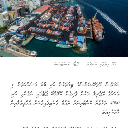
މާލޭ ވިޔަފާރި ބަނދަރު -- ފޮޓޯ: ކަސްޓަމްސް
ނަމަވެސް، އޮޕަރޭޝަންސްގެ ޓީމުތަކުން ކުރި ބުރަ މަސައްކަތުން، މި
އަހަރުގެ އޭޕްރީލް މަހުން ފެށިގެން ކޮލޮމްބޯ ޕޯޓްގައި ނުގެނެވި ހުރި،
4000 އަށްވުރެ ކޮންޓެއިނަރު ރާއްޖެ ގެނެވިފައިވާކަން އެމްޕީއެލްއިން
ހާމަކުރިއެވެ.