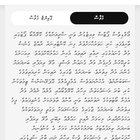
ޚުލާސާ
ޕޮއިންޓް ޚުލާސާ
މޯލްޑިވްސް ޕޯޓްސް ލިމިޓެޑުން ވަނީ ސްރީލަންކާގެ ކޮލޮމްބޯ ޕޯޓުގައި
ތާށިވެފައި ހުރި ހަތަރުހާހަށްވުރެ ގިނަ ކޮންޓެއިނަރު ރާއްޖެ ގެނެސް،
މުދާ ގެނައުމުގައި ދިމާވި ދަތިތައް މުޅިން ހައްލުކޮށްފައެވެ. މިއަހަރުގެ
ކުރީކޮޅުން ފެށިގެން މުދާ ގެނައުން ލަސްވީ، މާލޭ ވިޔަފާރި ބަނދަރަށް
ގެންނަ މުދާ އިތުރުވެ، ބަނދަރުގެ ޖާގައިގެ ދަތިކަން ކުރިމަތިވުމުގެ
ސަބަބުންނެވެ. އެހެންނަމަވެސް، އެމްޕީއެލްގެ އޮޕަރޭޝަންސް ޓީމުތަކުން
ކުރި ބުރަ މަސައްކަތުން، މިހާރު ކޮލޮމްބޯއާއި މާލެއާ ދެމެދު މުދާ
އުފުލާ ބޯޓުތަކުގެ ދަތުރުތައް ވަނީ އާންމު ތާވަލަކަށް ގެނެވިފައެވެ. މީގެ
އިތުރުން، ބަނދަރުގެ ޖާގައިގެ މައްސަލައަށް ވަގުތީ ފިޔަވަޅުތަކެއް
އަޅަމުންދާއިރު، މިކަމަށް ދާއިމީ ހައްލެއް ލިބޭނީ މާލޭ ވިޔަފާރި
ބަނދަރު ތިލަފުއްޓަށް ބަދަލުކުރުމުން ކަމަށް އެ ކުންފުނިން
ހާމަކުރިއެވެ. މި މަސައްކަތް ވެސް މިހާރު ދަނީ ބާރު ސްޕީޑުގައި