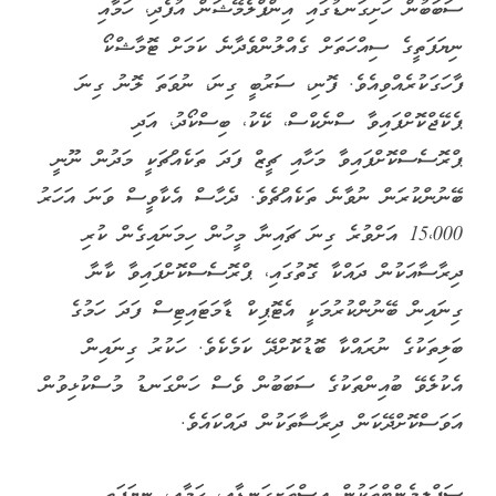
ސަބަބުން ހަށިގަނޑުގައި އިންފްލެމޭޝަން އުފެދި، ހަމާއި
ނިޔަފަތީގެ ސިއްހަތަށް ގެއްލުންވެދާނެ ކަމަށް ޓޮމާޝްކޯ
ފާހަގަކުރެއްވިއެވެ. ފޮނި، ސަރުބީ ގިނަ، ނުވަތަ ލޮނު ގިނަ
ޕެކޭޖްކޮށްފައިވާ ސްނެކްސް، ކޭކު، ބިސްކޯދު، އަދި
ޕްރޮސެސްކޮށްފައިވާ މަހާއި ޗީޒް ފަދަ ތަކެއްޗަކީ މަދުން ނޫނީ
ބޭނުންކުރަން ނުވާނެ ތަކެއްޗެވެ. ދެހާސް އެކާވީސް ވަނަ އަހަރު
15،000 އަށްވުރެ ގިނަ ޗައިނާ މީހުން ހިމަނައިގެން ކުރި
ދިރާސާއަކުން ދައްކާ ގޮތުގައި، ޕްރޮސެސްކޮށްފައިވާ ކާނާ
ގިނައިން ބޭނުންކުރުމަކީ އެޓޮޕިކް ޑާމަޓައިޓިސް ފަދަ ހަމުގެ
ބަލިތަކުގެ ނުރައްކާ ބޮޑުކޮށްދޭ ކަމެކެވެ. ހަކުރު ގިނައިން
އެކުލެވޭ ބުއިންތަކުގެ ސަބަބުން ވެސް ހަންގަނޑު މުސްކުޅިވުން
އަވަސްކޮށްދޭކަން ދިރާސާތަކުން ދައްކައެވެ.
ސަޕްލިމެންޓްތަކުން އިސްތަށިގަނޑާއި، ހަމާއި، ނިޔަފަތި