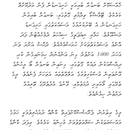
ޚާއްސަކޮށް ބަނގުރާ ބުއިމަކީ ހަށިގަނޑުން ފެން މަދުކޮށްލާ
ކަމެކެވެ. ޓޮމާޝްކޯ ވިދާޅުވި ގޮތުގައި، ބަނގުރާ ބުއިމުން
ހަށިގަނޑުން އެ ބޭރުކުރުމުގެ މަސައްކަތުގައި ހަށިގަނޑު
މަޝްޣޫލުވެ، ހަމާއި ނިޔަފަތީގެ ސިއްހަތު ދެމެހެއްޓުން ފަދަ
އާންމު މަސައްކަތްތަކަށް ހުރަސްއެޅެއެވެ. ދެހާސް އަށާރަ ވަނަ
އަހަރު 3،000 އަށްވުރެ ގިނަ އަންހެނުން ހިމަނައިގެން ކުރި
ދިރާސާއަކުން ދައްކާ ގޮތުގައި، ގިނައިން ބަނގުރާ ބޯ މީހުންގެ
މޫނުމަތިން މުސްކުޅިވުމުގެ އަލާމާތްތައް އަވަހަށް ފެނެއެވެ. މީގެ
ތެރޭގައި ލޯކައިރި ދުޅަވުމާއި، މޫނުގެ މެދުތެރޭގެ ވޮލިއުމް
ދަށްވުން ހިމެނެއެވެ.
މީގެ އިތުރުން، ޕްރޮސެސްކޮށްފައިވާ ކާނާއާ ދުރުހެލިވުމަކީ ހަމުގެ
މައްސަލަތަކުން ސަލާމަތްވުމަށް މުހިންމު ކަމެކެވެ. މިފަދަ ކާނާގެ