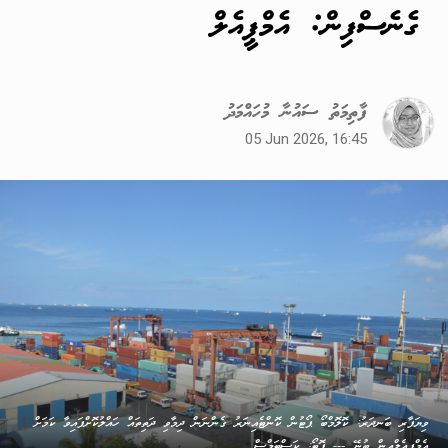
ގެނެސްފިން: އެމްޕީއެލް
ފާތިމަތު ސައުނާ މުހައްމަދު
05 Jun 2026, 16:45
ވިޔަފާރި ބަނދަރު: ކޮލޮމްބޯ ޕޯޓުން ކޮންޓެއިނަރު ގެންނަން ދިމާވި ދަތިތައް ހައްލުކޮށްފައިވާ ކަމަށް
އެމްޕީއެލްއިން ބުނޭ --- ފޮޓޯ: ކަސްޓަމްސް