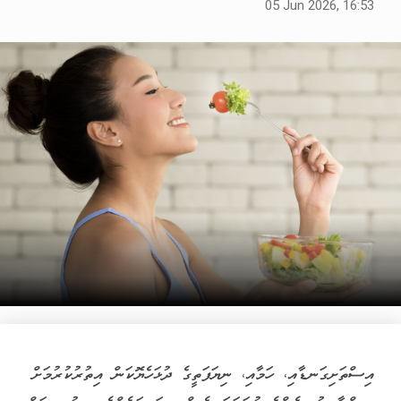
05 Jun 2026, 16:53
އިސްތަށިގަނޑާއި، ހަމާއި، ނިޔަފަތީގެ ދުޅަހެޔޮކަން އިތުރުކުރުމަށް