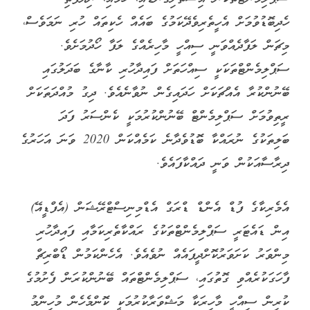
ހެދިބޮޑުވުމަށް އެހީތެރިވެދޭކަމުގެ ބައެއް ހެކިތައް ހުރި ނަމަވެސް،
މިޗަން ލަފާދެއްވަނީ ސިއްހީ މާހިރެއްގެ ލަފާ ހޯދުމަށެވެ.
ސަޕްލިމެންޓްތަކަކީ ސިއްހަތަށް ފައިދާހުރި ކާނާގެ ބަދަލުގައި
ބޭނުންކުރާ އެއްޗަކަށް ހަދައިގެން ނުވާނެއެވެ. ދިގު މުއްދަތަކަށް
ރީތިވުމަށް ސަޕްލިމެންޓް ބޭނުންކުރުމަކީ ކެންސަރު ފަދަ
ބަލިތަކުގެ ނުރައްކާ ބޮޑުވެދާނެ ކަމެއްކަން 2020 ވަނަ އަހަރުގެ
ދިރާސާއަކުން ވަނީ ދައްކާފައެވެ.
އެމެރިކާގެ ފުޑް އެންޑް ޑްރަގް އެޑްމިނިސްޓްރޭޝަން (އެފްޑީއޭ)
އިން ޑައެޓަރީ ސަޕްލިމެންޓްތަކުގެ ރައްކާތެރިކަމާއި ފައިދާހުރި
މިންވަރު ކަށަވަރުކޮށްދީފައެއް ނުވެއެވެ. އެހެންކަމުން ޑޯބްރިޗް
ފާހަގަކުރެއްވި ގޮތުގައި، ސަޕްލިމެންޓްތައް ބޭނުންކުރަން ފެށުމުގެ
ކުރިން ސިއްހީ މާހިރަކާ މަޝްވަރާކުރުމަކީ ކޮންމެހެން މުހިންމު