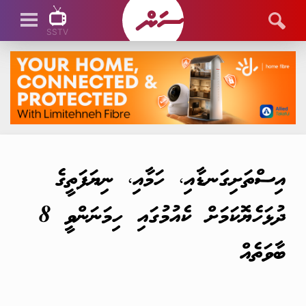
SSTV
SSTV LIVE
އިސްތަށިގަނޑާއި، ހަމާއި، ނިޔަފަތީގެ
ދުޅަހެޔޮކަމަށް ކެއުމުގައި ހިމަނަންވީ 8
ބާވަތެއް