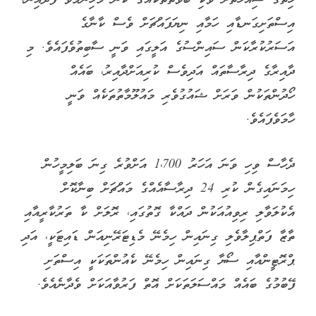
އިސްތަށިގަނޑާއި ހަމާއި ނިޔަފައްޗަށް ވެސް ކާނާގެ
އަސަރުކުރާކަން ސައިންސުގެ އަލީގައި ވަނީ ސާބިތުވެފައެވެ. މި
ދާއިރާގެ ދިރާސާތައް އަދިވެސް ކުރިއަށްދާއިރު، ބައެއް
ހޯދުންތަކުން ވަރަށް ޝައުގުވެރި މައުލޫމާތުތަކެއް ވަނީ
ހާމަވެފައެވެ.
ދެހާސް ވިހި ވަނަ އަހަރު 1،700 އަށްވުރެ ގިނަ ބަލިމީހުން
ހިމަނައިގެން ކުރި 24 ދިރާސާއެއްގެ މައްޗަށް ބިނާކޮށް
އެކުލަވާލި ރިވިއުއަކުން ދައްކާ ގޮތުގައި، ރޮލަށް ކާ ތަރުކާރީއާއި
ތާޒާ ފަތްޕިލާވެލި ގިނައިން ހިމެނޭ މެޑިޓަރޭނިއަން ޑައިޓަކީ، އަދި
ޕްރޮޓީންއާއި ސޯޔާ ގިނައިން ހިމެނޭ ކެއުންތަކަކީ އިސްތަށި
ފޭބުމުގެ ބައެއް މައްސަލަތަކަށް އޮތް ފަރުވާއަކަށް ވެދާނެއެވެ.