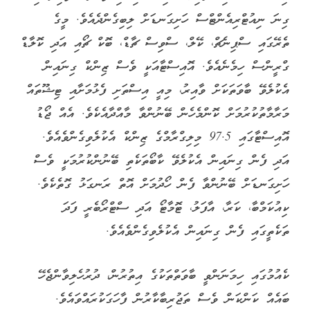
ގިނަ ނިއުޓްރިއެންޓްސް ހަށިގަނޑަށް ލިބިގެންދެއެވެ. މީގެ
ތެރޭގައި ސްޕިނެޗް، ކޭލް، ސްވިސް ޗާޑް، ބޮކް ޗޯއި އަދި ކޮލާޑް
ގްރީންސް ހިމެނެއެވެ. އޮއިސްޓާއަކީ ވެސް ޒިންކް ގިނައިން
އެކުލެވޭ ބާވަތަކަށް ވާއިރު، މިއީ އިސްތަށި ފެޅުމަށާއި ޓިޝޫތައް
މަރާމާތުކުރުމަށް ކޮންމެހެން ބޭނުންވާ މާއްދާއެކެވެ. އެއް ޖޯޑު
އޮއިސްޓާގައި 97.5 މިލިގްރާމްގެ ޒިންކް އެކުލެވިގެންވެއެވެ.
އަދި ފެން ގިނައިން އެކުލެވޭ ކާބޯތަކެތި ބޭނުންކުރުމަކީ ވެސް
ހަށިގަނޑަށް ބޭނުންވާ ފެން ހޯދުމަށް އޮތް ރަނގަޅު ގޮތެކެވެ.
ކިއުކަމްބާ، ކަރާ، އާފަލު، ޓޮމާޓޯ އަދި ސްޓްރޯބެރީ ފަދަ
ތަކެތީގައި ފެން ގިނައިން އެކުލެވިގެންވެއެވެ.
ކެއުމުގައި ހިމަނަންވީ ބާވަތްތަކުގެ އިތުރުން، ދުރުހެލިވާންޖެހޭ
ބައެއް ކަންކަން ވެސް ތަޖުރިބާކާރުން ފާހަގަކުރައްވައެވެ.