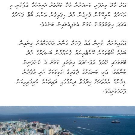
އޭރު މާލޭ ވިޔަފާރި ބަނދަރުން މުދާ ބޭލުމަށް ދަތިތަކެއް އުފެދުނީ މި
އަހަރުގެ ކުރީކޮޅުން ފެށިގެން މުދާ ހިފައިގެން އަންނަ ބޯޓު ފަހަރުގެ
އަދަދު އިތުރުވުމުން ކަމަށް އެމްޕީއެލްއިން ބުނެއެވެ.
އޭގެއިތުރަށް، ކުރިން އެއް ފަހަރާ ގެންނަ އަދަދަށްވުރެ ގިނައިން
ބައެއް ބޯޓުތަކުން ކޮންޓެއިނަރު ގެނައުމުން ބަނދަރުގެ މުދާ
ބޭލުމުގައި ހޭދަވާ ދުވަސްތައް އިތުރުވި ކަމަށް އެ ކުންފުނިން
ބުންޏެވެ. އަދި، ބަނދަރުގެ ޖާގައިގެ ދަތިތަކަމާ ހެދި އުފެދުނު
ޑިމާންޑާ އެއްވަރަށް ޚިދުމަތް ދިނުމުގައި ދަތިތަކެއް ކުރިމަތިވިކަން
ފާހަގަކުރިއެވެ.