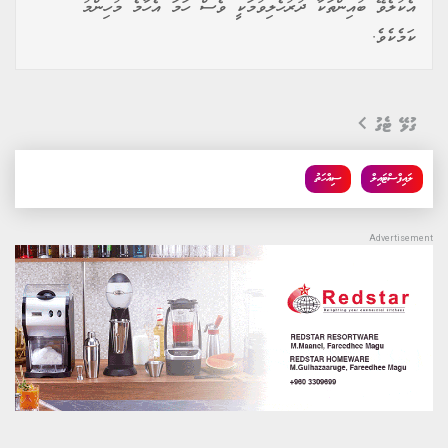
އެކުލެވޭ ބުއިންތަކާ ދުރުހެލިވުމަކީ ވެސް ހަމަ އެހާމެ މުހިންމު
ކަމެކެވެ.
ގުޅޭ ޓެގު
ލައިފްސްޓައިލް
ސިއްހަތު