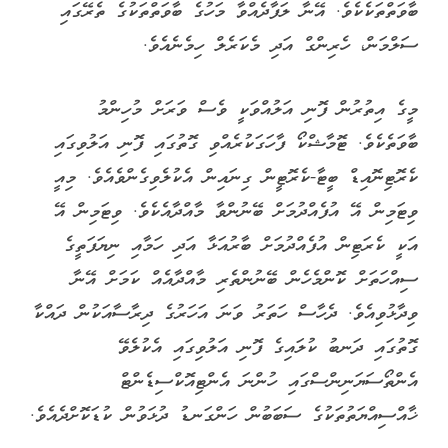
ބާވަތްތަކެކެވެ. އޭނާ ލަފާދެއްވާ މަހުގެ ބާވަތްތަކުގެ ތެރޭގައި
ސަލްމަން، ހެރިންގް އަދި މެކަރެލް ހިމެނެއެވެ.
މީގެ އިތުރުން ފޮނި އަލުއްވަކީ ވެސް ވަރަށް މުހިންމު
ބާވަތެކެވެ. ޓޮމާޝްކޯ ފާހަގަކުރެއްވި ގޮތުގައި ފޮނި އަލުވިގައި
ކެރޮޓިނޮއިޑް ބީޓާ-ކެރޮޓީން ގިނައިން އެކުލެވިގެންވެއެވެ. މިއީ
ވިޓަމިން އޭ އުފެއްދުމަށް ބޭނުންވާ މާއްދާއެކެވެ. ވިޓަމިން އޭ
އަކީ ކެރަޓިން އުފެއްދުމަށް ބާރުއަޅާ އަދި ހަމާއި ނިޔަފަތީގެ
ސިއްހަތަށް ކޮންމެހެން ބޭނުންތެރި މާއްދާއެއް ކަމަށް އޭނާ
ވިދާޅުވިއެވެ. ދެހާސް ހަތަރު ވަނަ އަހަރުގެ ދިރާސާއަކުން ދައްކާ
ގޮތުގައި ދަނބު ކުލައިގެ ފޮނި އަލުވިގައި އެކުލެވޭ
އެންތޯސަޔަނިންސްގައި ހުންނަ އެންޓިއޮކްސިޑެންޓް
ޚާއްސިއްޔަތުތަކުގެ ސަބަބުން ހަންގަނޑު ދުޅަވުން ކުޑަކޮށްދެއެވެ.