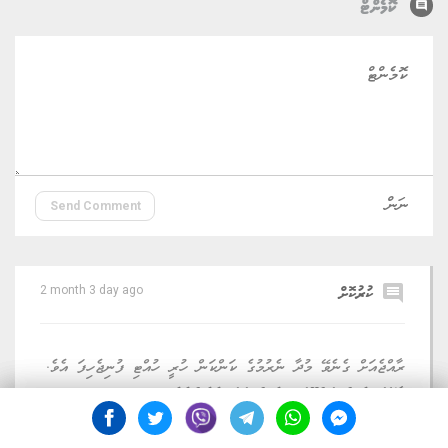
comment
ކޮމެންޓް
Send Comment
comment
ކުރުކޮށް
2 month 3 day ago
ރާއްޖެއަށް ގެނެވޭ މުދާ ނެރުމުގެ ކަންކަން ހުރީ ހުއްޓި ފުނިޖެހިފަ އެވެ.
މާލޭގަ ވެސް އައްޑޫގައި ވެސް ހަމަ އެހެންނެވެ.
reply
thumb_up
thumb_down
Reply
0
0