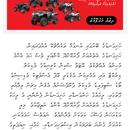
ހަށިގަނޑުގެ ބޭރުގައި އުނގުޅާ ތަކެއްޗެކޭ އެއްފަދައިން،
ހަށިގަނޑުގެ އެތެރެއަށް ފޯރުކޮށްދޭ ކާނާއަކީ ވެސް ހަމަ އެހާމެ
މުހިންމު އެއްޗެކެވެ. އޮޓަވާ ސްކިން ކްލިނިކްގެ މެޑިކަލް
ޑިރެކްޓާ އަދި އެމެރިކަން އެކެޑަމީ އޮފް އެސްތެޓިކް މެޑިސިންގެ
ބޯޑު ސެޓިފައިޑް މެޑިކަލް ޕްރޮފެޝަނަލް އެލެން މިޗަން ވިދާޅުވި
ގޮތުގައި، މީހެއްގެ ހަންގަނޑާއި ހަށިގަނޑުން ފެންނާނީ އެ މީހަކު
ހަށިގަނޑުގެ އެތެރެއަށް ފޯރުކޮށްދޭ ކާނާގެ ނަތީޖާއެވެ. މިއީ
އަޑުއަހަން ފަސޭހަ، ކަމަކަށް ވެދާނެއެވެ. ނަމަވެސް، ހަމައެކަނި
ކެއުމަށް ގެންނަ ބަދަލަކުން އިސްތަށިގަނޑާއި، ހަމާއި، ނިޔަފަތީގެ