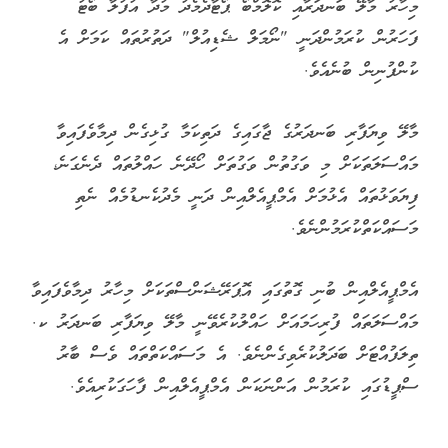
މިހާރު މާލޭ ބަނދަރާއި ކޮލޮމްބޯ ޕޯޓާދެމެދު މުދާ އުފުލާ ބޯޓު
ފަހަރުން ކުރަމުންދަނީ "ނޯމަލް ޝެޑިއުލް" ދަތުރުތައް ކަމަށް އެ
ކުންފުނިން ބުނެއެވެ.
މާލޭ ވިޔަފާރި ބަނދަރުގެ ޖާގައިގެ ދަތިކަމާ ގުޅިގެން ދިމާވެފައިވާ
މައްސަލަތަކަށް މި ވަގުތުން ވަގުތަށް ހޯދޭނެ ހައްލުތައް ދެނެގަނެ،
ފިޔަވަޅުތައް އެޅުމަށް އެމްޕީއެލްއިން ދަނީ މެދުކެނޑުމެއް ނެތި
މަސައްކަތްކުރަމުންނެވެ.
އެމްޕީއެލްއިން ބުނި ގޮތުގައި އޮޕަރޭޝަންސްތަކަށް މިހާރު ދިމާވެފައިވާ
މައްސަލަތައް ފުރިހަމައަށް ހައްލުކުރެވޭނީ މާލޭ ވިޔަފާރި ބަނދަރު ކ.
ތިލަފުއްޓަށް ބަދަލުކުރެވިގެންނެވެ. އެ މަސައްކަތްތައް ވެސް ބާރު
ސްޕީޑުގައި ކުރަމުން އަންނަކަން އެމްޕީއެލްއިން ފާހަގަކުރިއެވެ.