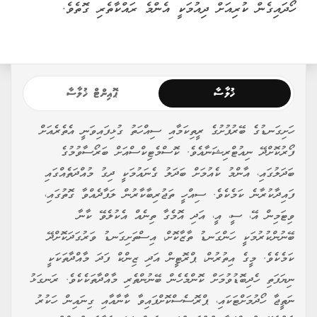
ހޯދައިގެން ކުރިއަށް ދިއުމަކީ އެންމެ ރައްކާތެރި ގޮތެވެ.
ޚުލާސާ
ޕޮއިންޓް ޚުލާސާ
ހަށިގަނޑުގެ ބޭރުފުށުގެ ރީތިކަމާއި ސިއްހަތު ގުޅިފައިވަނީ އެތެރެއަށް
ފޯރުކޮށްދޭ ނިއުޓްރިޝަނާއެވެ. ކޮސްމެޓިކްސްއަށް ބަރޯސާވުމުގެ
ބަދަލުގައި، އާންމު ކެއުމަށް ބަދަލު ގެނައުމަކީ ދިގު މުއްދަތެއްގައި
ފައިދާކުރާނެ ކަމެކެވެ. ސިއްހީ ތަޖުރިބާކާރުން ލަފާދެއްވާ ގޮތުގައި،
ވިޓަމިން އޭ، ސީ، އީ، އަދި އޮމެގާ ތިނެއް އެކުލެވޭ ކާނާ
ބޭނުންކުރުމަކީ ހަންގަނޑު ތާޒާކޮށް، އިސްތަށިގަނޑު ވަރުގަދަކޮށްދޭ
ކަމެކެވެ. މީގެ އިތުރުން، ޕްރޮޓީން އަދި ޒިންކް ފަދަ މާއްދާތަކަކީ
ނިޔަފަތި ހެދިބޮޑުވުމަށް ކޮންމެހެން ބޭނުންތެރި މާއްދާތަކެކެވެ. ރަނގަޅު
ނަތީޖާ ހޯދުމަށްޓަކައި، ޕްރޮސެސްކޮށްފައިވާ ކާނާއާއި ގިނައިން ހަކުރު