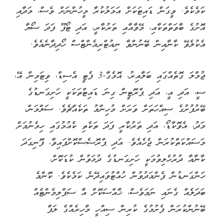
ކަމެކެވެ. ވީގަން ޑައިޓަކަށް އަމަލުކުރާ މީހުންނަށް ވެސް، މަދާއި
އޮށުގެ ބާވަތްތަކާއި، މޭވާއާއި ތަރުކާރީ، އަދި ޓޯފޫ ފަދަ ސޯޔާ
އެކުލެވޭ ކާނާއިން ބޭނުންވާ ނިއުޓްރިއެންޓްސް ހޯދިދާނެއެވެ.
ޖުމްލަ ގޮތެއްގައި ބަލާއިރު، އޮމެގާ-3 ފެޓީ އެސިޑް، ވިޓަމިން އޭ،
ސީ، އަދި އީ، އަދި ޕްރޮޓީން ގިނަ ޑައިޓްތަކަކީ ހަށިގަނޑުގެ
ބޭރުފުށުގެ ސިއްހަތަށް ވަރަށް މުހިންމު ތަކެއްޗެވެ. ސަލްމަން،
މަދު، އެވޮކާޑޯ، އަދި ތަރުކާރީ ފަދަ ތަކެތި ކެއުމުގައި ހިމެނުމަށް
މަސައްކަތްކުރަން ޖެހެއެވެ. އަދި ޕްރޮސެސްކޮށްފައިވާ، ފޮނިގަދަ
ކާނާއާ ދުރުހެލިވުމަކީ ހަށިގަނޑުގެ ދުޅަވުން ކުޑަކޮށް،
ހަންގަނޑުން ފެންމަދުވުން ހުއްޓުވައިދޭނެ ކަމެކެވެ. ކޮންމެ
ބަދަލެއް ގެނައި ނަމަވެސް، ޚާއްސަކޮށް އާ ސަޕްލިމެންޓެއް
ބޭނުންކުރަން ފެށުމުގެ ކުރިން ސިއްހީ މާހިރެއްގެ ލަފާ