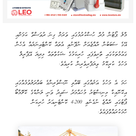
މާލެ ޕޯޓުން މުދާ ހުސްކުރުމުގައި ވަރަށް ގިނަ ދުވަސްވާ ކަމަށާއި
އޭގެ ސަބަބުން ރާއްޖެއަށް ނުފޮނުވި އެތައް ކޮންޓެއިނަރެއް އެހެން
ގައުމުތަކުގައި ތާށިވެފައި ހުރިކަމުގެ ޝަކުވާތައް މިދިޔަ އޭޕްރީލް
މަހުގެ ކުރީކޮޅު ވިޔަފާރިވެރިން ކުރިއެވެ.
ހަމަ އެ މަހުގެ އަށެއްގައި ބޭއްވި ނޫސްވެރިންގެ ބައްދަލުވުމެއްގައި
އިކޮނޮމިކް މިނިސްޓަރު މުހައްމަދު ސައީދު ވަނީ ލަންކާގެ ކޮލޮމްބޯ
ޕޯޓުގައި ރާއްޖެ ނުގެނެވި 4،200 ކޮންޓެނިއަރު ހުރިކަން
ހާމަކުރައްވާފައެވެ.