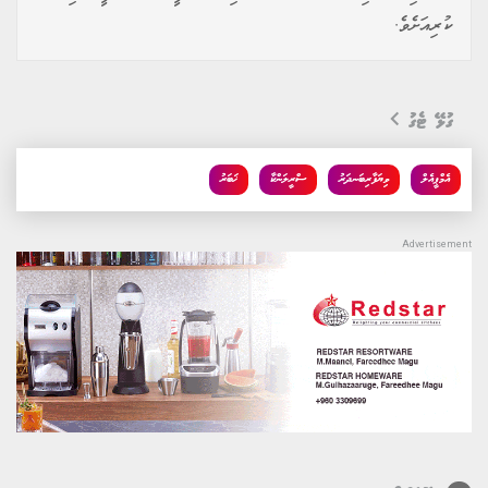
ކުރިއަށެވެ.
ގުޅޭ ޓެގު
އެމްޕީއެލް
ވިޔަފާރިބަނދަރު
ސްރީލަންކާ
ޚަބަރު