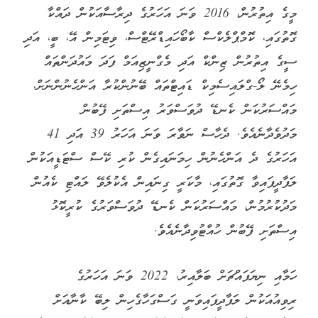
މީގެ އިތުރުން، 2016 ވަނަ އަހަރުގެ ދިރާސާއަކުން ދައްކާ
ގޮތުގައި، ކޮމްޕްލެކްސް ކާބޯހައިޑްރޭޓްސް، ވިޓަމިން އޭ، ބީ، އަދި
ސީގެ އިތުރުން ޒިންކް އަދި މެގްނީޒިއަމް ފަދަ މައުދަންތައް
ހިމެނޭ ލޯ-ގްލައިސެމިކް ޑައިޓްތައް ބޭނުންކުރާ އަންހެނުންނަށް،
މައްސަރުކަން ކެނޑޭ ދުވަސްވަރު އިސްތަށި ފޭބުން
މަދުވެދާނެއެވެ. ދެހާސް ނަވާރަ ވަނަ އަހަރު 39 އަދި 41
އަހަރުގެ ދެ އަންހެނުން ހިމަނައިގެން ކުރި ކޭސް ސްޓަޑީއަކުން
ލަފާދީފައިވާ ގޮތުގައި، މާކަރީ ގިނައިން އެކުލެވޭ ލައްޓި ކެއުން
މަދުކުރުމުން، މައްސަރުކަން ކެނޑޭ ދުވަސްވަރުގެ ކުރީކޮޅު
އިސްތަށި ފޭބުން ހުއްޓުވިދާނެއެވެ.
ހަމާއި ނިޔަފައްޗަށް ބަލާއިރު، 2022 ވަނަ އަހަރުގެ
ރިވިއުއަކުން ލަފާދީފައިވަނީ ގަސްގަހާގެހިން ލިބޭ ކާނާއަށް