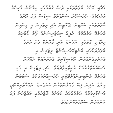
މަދާއި އޮށުގެ ބާވަތްތަކަކީ ވެސް ކެއުމުގައި ހިމެނުން މުހިންމު
ތަކެއްޗެވެ. ޚާއްސަކޮށް ސަންފްލާވާ ސީޑްސް ފަދަ އޮށުގެ
ބާވަތްތަކަކީ ބަޔޮޓިން، ޕްރޮޓީން އަދި ވިޓަމިން އީ ގިނައިން
އެކުލެވޭ ތަކެއްޗެވެ. ހެޕީއާ ނިއުޓްރިޝަންގެ ޕޯލާ ޑޯބްރިޗް
ވިދާޅުވި ގޮތުގައި، އާމަންޑް އަދި ވޯލްނަޓް ފަދަ މަދުގެ
ބާވަތްތަކުގައި އެންޓިއޮކްސިޑެންޓް ވިޓަމިން އީ
އެކުލެވިގެންވުމުން، އޮކްސިޑޭޓިވް ގެއްލުންތަކާ ދެކޮޅަށް
މަސައްކަތްކުރުމަށް އެހީތެރިވެދެއެވެ. އަދި ވިޓަމިން އީ ގައި
އެކުލެވޭ އެންޓި-އިންފްލެމޭޓަރީ ޚާއްސިއްޔަތުތަކުގެ ސަބަބުން،
އިރުގެ އަލިން ލިބޭ ގެއްލުންތަކުން ހަންގަނޑު ރައްކާތެރިކޮށްދީ،
މުސްކުޅިވުމުގެ އަލާމާތްތައް ކަމަށްވާ ރޫޖެހުމާއި ލައްޖެހުން ފަދަ
ކަންކަމުން ސަލާމަތްކޮށްދެއެވެ.