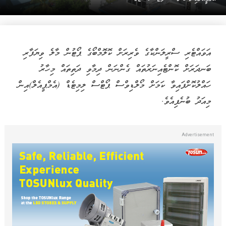
އަވައްޓެރި ސްރީލަންކާގެ ވެރިރަށް ކޮލޮމްބޯގެ ޕޯޓުން މާލެ ވިޔަފާރި
ބަނދަރަށް ކޮންޓެއިނަރުތައް ގެންނަން ދިމާވި ދަތިތައް މިހާރު
ހައްލުކޮށްފައިވާ ކަމަށް މޯލްޑިވްސް ޕޯޓްސް ލިމިޓެޑް (އެމްޕީއެލް)އިން
މިއަދު ބުނެފިއެވެ.