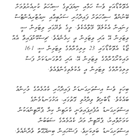
އެވޮކާޑޯއަކީ ވެސް ހަމާއި ނިޔަފަތީގެ ސިއްހަތު ކުރިއެރުވުމަށް
ބޭނުންވާ ސިއްހަތަށް ފައިދާހުރި ސަރުބީއާއި ނިއުޓްރިއެންޓްސް
ގިނައިން އެކުލެވޭ މޭވާއެކެވެ. މީގެ ތެރޭގައި ވިޓަމިން ސީ،
ވިޓަމިން އޭ އަދި ވިޓަމިން އީ ހިމެނެއެވެ. ޗިސްކޮށްފައިވާ އެއް
ޖޯޑު އެވޮކާޑޯގައި 23 މިލިގްރާމްގެ ވިޓަމިން ސީ، 16.1
މައިކްރޯގްރާމްގެ ވިޓަމިން އޭ، އަދި ގާތްގަނޑަކަށް ފަސް
މިލިގްރާމްގެ ވިޓަމިން އީ އެކުލެވިގެންވެއެވެ.
ބިހަކީ ވެސް އިސްތަށިގަނޑަށް ފައިދާހުރި ކެއުމެއްގެ މުހިންމު
ބައެކެވެ. ޑޯބްރިޗް ވިދާޅުވި ގޮތުގައި، އަޅުގަނޑުމެންގެ
އިސްތަށިގަނޑު އުފެދިފައިވަނީ ކެރަޓިން ކިޔާ ޕްރޮޓީންއަކުން
ކަމަށްވާއިރު، ޕްރޮޓީން މަދު ކެއުމެއްގެ ސަބަބުން
އިސްތަށިގަނޑު ބަލިކަށިވެ، ފަސޭހައިން ބިނދޭގޮތް ވެދާނެއެވެ.