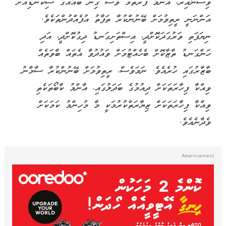
ވިސްނާއިރު، އެންމެ ފުރަތަމަ ވެސް ގިނަ ބައެއްގެ ސިކުނޑިއަށް
އަންނަނީ ރީތިވުމަށް ބޭނުންކުރާ ތަފާތު އުފެއްދުންތަކެވެ.
ނިޔަފަތި ވަރުގަދަކޮށްދީ، އިސްތަށިގަނޑު ދިގުކޮށްދީ، އަދި
ހަންގަނޑު ތާޒާކޮށް ބެހެއްޓުމަށް ވައުދުވާ އެތައް ބާވަތެއް
ބާޒާރުގައި ހުރެއެވެ. ނަމަވެސް، ރީތިވުމަށް ބޭނުންކުރާ ސާމާނު
ވިއްކާ ފިހާރަތަކަށް ދިއުމުގެ ބަދަލުގައި، އާންމު ކާބޯތަކެތި
ވިއްކާ ފިހާރަތަކަށް ޒިޔާރަތްކުރުމަކީ މާ މުހިންމު ކަމަކަށް
ވެދާނެއެވެ.