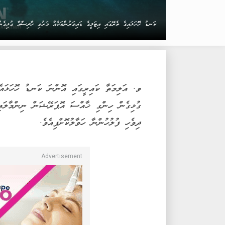
ކަނޑު ހޮހަޅައިގެ ތެރޭގައި އިޓަލީގެ ޑައިވަރުންތަކެއް މަރުވި ހާދިސާއާ ގުޅިގ
ވ. އަލިމަތާ ކައިރީގައި އޮންނަ ކަނޑު ހޮހަޅައެއ
ގުޅިގެން ހިންގި ޚާއްސަ އޮޕަރޭޝަން ނިންމާލައި
ދިވެހި ފުލުހުންނާ ހަވާލުކޮށްފިއެވެ.