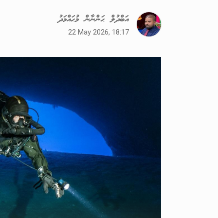
އަބްދުލް ޙަންނާން މުޙައްމަދު
22 May 2026, 18:17