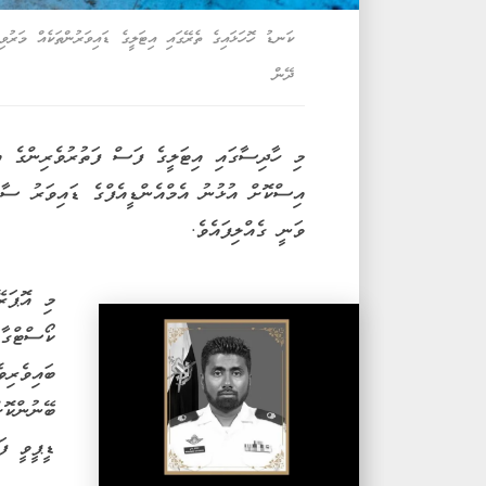
ކަނޑު ހޮހަޅައިގެ ތެރޭގައި އިޓަލީގެ ޑައިވަރުންތަކެއް މަރު
ދޭން
މި ހާދިސާގައި އިޓަލީގެ ފަސް ފަތުރުވެރިންގެ އި
އިސްކޮށް އުޅުނު އެމްއެންޑީއެފްގެ ޑައިވަރު ސާ
ވަނީ ގެއްލިފައެވެ.
މި އޮޕަރޭ
ކޯސްޓްގާޑ
ބައިވެރިވ
ބޭނުންކޮ
ޑީޕީވީ ފަ