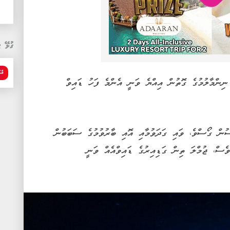
ގުޅޭ ޓ
އެމ
ިންމާލުމުގެ ގޮތުން އިއްޔެ ވަނީ އެންމެ ފަހު ޑައިވް
ުން ގޯސްވެ، ވައި ގަދަވުމާއި އޮއި ބާރުވުމުގެ ސަބަބުން
ެސް، ޖުމްލަ ތިން ގަޑިއިރުގެ ޑައިވްއެއް ވަނީ