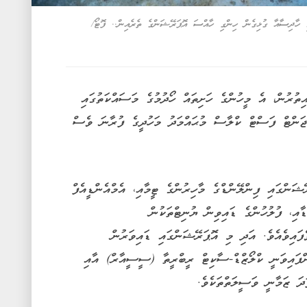
ވި ހާދިސާއާ ގުޅިގެން ހިންގި ހާއްސަ އޮޕަރޭޝަންގެ ތެރެއިން.. ފޮޓޯ/
ތުރުން، އެ މީހުންގެ ހަށިތައް ހޯދުމުގެ މަސައްކަތުގައި
ޖަންޓް ފަސްޓް ކްލާސް މުޙައްމަދު މަހުދީގެ ފުރާނަ ވެސް
ޝަންގައި ފިންލޭންޑްގެ މާހިރުންގެ ޓީމާއި، އެމްއެންޑީއެފް
ާއި، ފުލުހުންގެ ޑައިވިން ޔުނިޓްތަކުން
ެފައިވެއެވެ. އަދި މި އޮޕަރޭޝަންގައި ޑައިވަރުން
ށްފައިވަނީ ކްލޯޒްޑް-ސާކިޓް ރީބްރީތާ (ސީސީއާރް) އާއި
ދަ ޒަމާނީ ވަސީލަތްތަކެވެ.