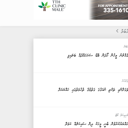
ަބަރު
ަބަރު
ެއްލުނު މީހުން ހޯދަން ބޮޑު ސަރަހައްދެއް ބަލައިފި
ުލުހުން
ަގަށްނެގި ތަކެތި ނުއަގުގަ ގަތުމުގެ ތުހުމަތުގައި ހައްޔަރަށް
ްރިމިނަލް ކޯޓް
ައްޔަރުކުރުމުން ބުނީ މީހަކު ދިން ސައިކަލެއް ކަމަށް