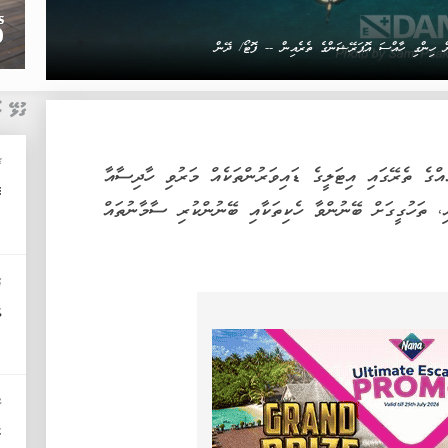
ެން ހިންގި ހާއްސަ އޮޕަރޭޝަންގެ ތެރެއިން -- ފޮޓޯ/ ދޭން
ގުޅޭ ޚ
ޚ
ްގެ ތެރޭގައި އިޓަލީގެ ޑައިވަރުންތަކެއް މަރުވި ހާދިސާއާ
ގ
، ތަހުގީގަށް ބޭނުންވާ ހެކިތަކާއި ބޭނުންކުރި ސާމާނުތައް
ފ
ވ
ކ
ހ