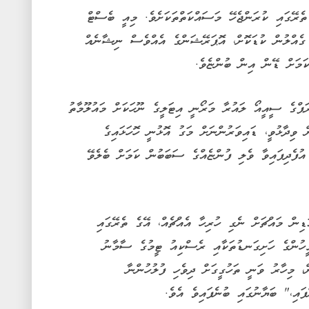
ޮހަޅައިގެ ތެރޭގައި ކުރަންޖެހޭ މަސައްކަތްތަކަށެވެ. މިއީ ބެސްޓް
ގެއްލުން ކުޑަކޮށް، އޮޕަރޭޝަންގެ އެއްވެސް ނިޝާނެއް
ަމަށް ޑޭން އިން ބުންޏެވެ.
ޕްގެ ސީއީއޯ ލައުރާ މަރޯނީ އިޓަލީގެ ނޫހަކަށް މައުލޫމާތު
ް ވިދާޅުވީ، ޑައިވަރުންނަށް މަގު އޮޅުނީ ހޮހަޅައިގެ
އުފެދިފައިވާ ވެލި ފުންޏެއްގެ ސަބަބުން ކަމަށް ބެލެވޭ
ިން މައްޗަށް ނެގި ހުރިހާ އެއްޗެއް، އޭގެ ތެރޭގައި
ީހުންގެ ހަށިގަނޑުތަކާއި ރެސްކިއު ޓީމުގެ ސާމާނު
ް، މިހާރު ވަނީ ތަހުގީގަށް ދިވެހި ފުލުހުންނާ
ްފައި،" ބަޔާނުގައި ބުނެފައިވެ އެވެ.