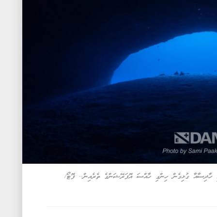
ވި ހާދިސާއާ ގުޅިގެން ހިންގި ހާއްސަ އޮޕަރޭޝަންގެ ތެރެއިން.. ފޮޓޯ/