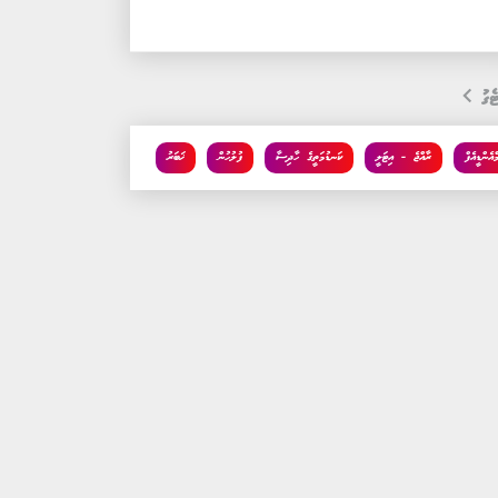
ެގު
ްއެންޑީއެފް
ރާއްޖެ - އިޓަލީ
ކަނޑުމަތީގެ ހާދިސާ
ފުލުހުން
ޚަބަރު