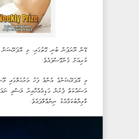
ޑޭން ޔޫރަޕުން ބުނި ގޮތުގައި، މި އޮޕަރޭޝަން ނ
ކުރިއަށް ގެންގޮސްފައެވެ.
މި އޮޕަރޭޝަންގެ އެންމެ ފަހު މަރުހަލާގައި މޫސ
މަސައްކަތް ފެށުން ގަޑިއެއްހާއިރު ލަސްވި ނަމަވ
ކާމިޔާބުކަމާއެކު ނިންމާލާފައެވެ.