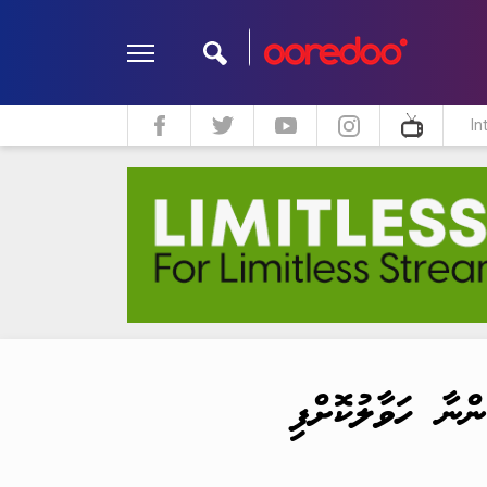
In
ދީން
ކޮލަމް
މަލްޓިމީޑިއާ
ްނާ ހަވާލުކޮށްފި