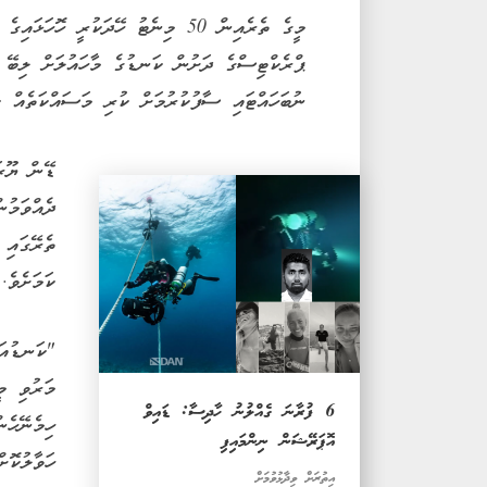
މީގެ ތެރެއިން 50 މިނެޓު ހޭދަކުރީ ހ
ޕްރެކްޓިސްގެ ދަށުން ކަނޑުގެ މާހައުލަށް ލިބޭ 
ނުބަހައްޓައި ސާފުކުރުމަށް ކުރި މަސައްކަތެއް ކ
ޑޭން ޔޫރަ
ދެއްވަމުނ
ތެރޭގައި 
ކަމަށެވެ.
"ކަނޑުއަޑ
މަރުވި މ
6 ފުރާނަ ގެއްލުނު ހާދިސާ: ޑައިވް
ހިމެނޭހެނ
އޮޕަރޭޝަން ނިންމައިފި
ހަވާލުކޮށ
އިތުރަށް ވިދާޅުވުމަށް