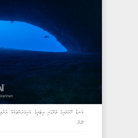
ކަނޑު ހޮހަޅައިގެ ތެރޭގައި އިޓަލީގެ ޑައިވަރުންތަކެއް މަރު
ދޭން