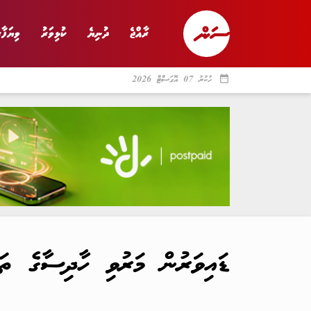
ރާއްޖެ
ދުނިޔެ
ކުޅިވަރު
ވިޔަފާރ
date_range
ހުކުރު 07 އޮގަސްޓް 2026
ރާއްޖެ
ރިޕޯޓް
ދު
ޑައިވަރުން މަރުވި ހާދިސާގެ ތަހ