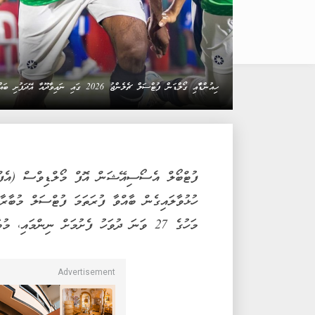
ހިއުންޑާާއި ގޯލްޑަން ފުޓްސަލް ޗެލެންޖު 2026 ގައި ނައިވާދޫއާ އޭދަފުށި ބައްދަލުކުރި މެޗުގެ ތެރެއިން-- ފޮޓޯ: އިމޭޖަސް
ފުޓްބޯލް އެސޯސިއޭޝަން އޮފް މޯލްޑިވްސް (އެފްއޭ
ހުޅުވާލައިގެން ބާއްވާ ފުރަތަމަ ފުޓްސަލް މުބާރ
މަހުގެ 27 ވަނަ ދުވަހު ފެށުމަށް ނިންމައި، މުބާރާތުގައި ބައިވެރިވުމުގެ ފުރުސަތު ހުޅުވާލައިފިއެވެ.