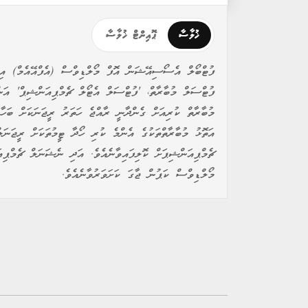
ޚުލާސާ
ޕޮއިންޓް ޚުލާސާ
ފުޓްބޯލް އެސޯސިއޭޝަން އޮފް މޯލްޑިވްސް (އެފްއޭއެމް) އިން 
މުބާރާތް ކުރިއަށް ގެންދާނީ ރާއްޖެ ހަތަރު ރީޖަނަކަށް ބަހާ
އަތޮޅު މުބާރާތްތަކުގެ އެންމެ ކުރި ހޯދާ ޓީމުތަކަށް ރީޖަނަ
މޯލްޑިވްސް ކަޕުން ޖާގަ ކަށަވަރުވާނެއެވެ.