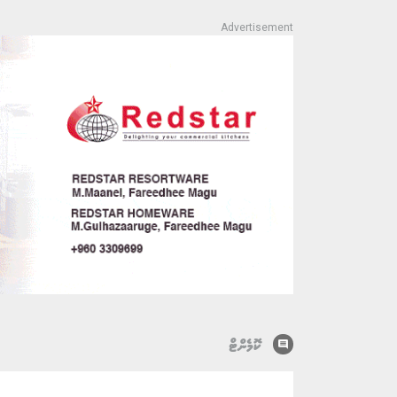
comment
ކޮމެންޓް