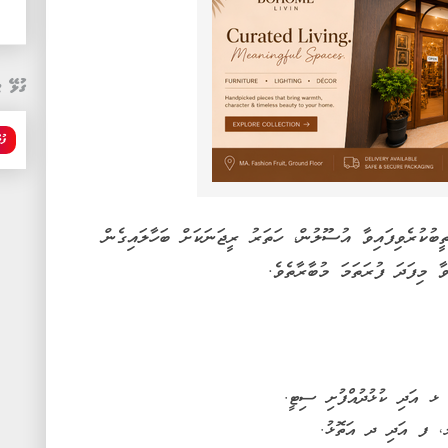
ގުޅޭ ޓ
ފު
ބުކުރެވިފައިވާ އުސޫލުން، ހަތަރު ރީޖަނަކަށް ބަހާލައިގެން
ާ މިފަދަ ފުރަތަމަ މުބާރާތެވެ.
އަދި ކުޅުދުއްފުށި ސިޓީ.
، ފ އަދި ދ އަތޮޅު.