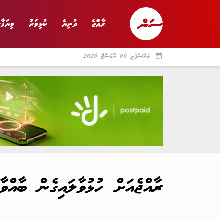
ރާއްޖެ
ދުނިޔެ
ކުޅިވަރު
ވިޔަފާރ
date_range
ބުރާސްފަތި 06 އޮގަސްޓް 2026
ރާއްޖެ
ރިޕޯޓް
ދު
ރާއްޖެއަށް ހުޅުވާލައިގެން ބާއްވާ އެ