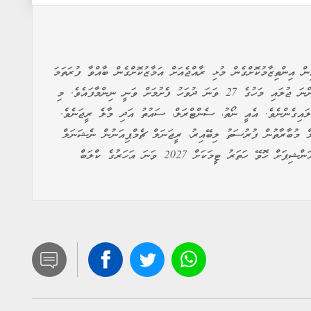
އިންތިޒާމުކޮށްގެން މުޅި ރާއްޖެއަށް އަމާޒުކޮށްގެން ބާއްވާ ފުރަތަމަ
ފުޓްސަލް މުބާރާތް، 'ފުޓްސަލް އެޓޯލް ޗެމްޕިއަންޝިޕް' އަންނަ ޖުލައި މަހުގެ 27 ވަނަ ދުވަހު ފެށުމަށް ވަނީ ނިންމާފައެވެ. މި
ލައިގެންނެވެ. އެއީ ނޯތު، ސެންޓްރަލް، ސައުތު އަދި މާލެ ރީޖަނެވެ.
ލް މުބާރާތުން ފުރުސަތު ލިބޭއިރު، ރީޖަނަލް ޗެމްޕިއަނުން ނެޝަނަލް
ޗެމްޕިއަންޝިޕަށް ކޮލިފައިވާނެއެވެ. އަދި ނެޝަނަލް ޗެމްޕިއަންޝިޕަށް ހޮވޭ ހަތަރު ޓީމަކަށް 2027 ވަނަ އަހަރުގެ ކްލަބް