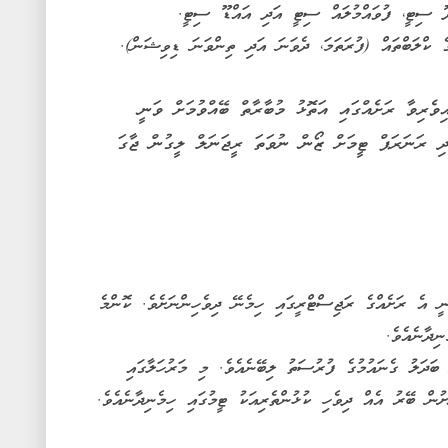
ިޓީ، ފުވައްމުލައް ސިޓީ އަދި އައްޑޫ ސިޓީ.
ެ ކްލަބްތައް (ފުރަތަމަ، ދެވަނަ އަދި ތިންވަނަ ޑިވިޝަން).
ެރިވާ ރަށެއްގައި އަތޮޅު މުބާރާތް ބޭއްވުމަށް ވަނީ
އަދި ރަނަރަޕް ޓީމަށް ޒޯން ނުވަތަ ރީޖަނަލް ލީގުން ޖާގަ
ނީ އެ ރަށެއްގެ ރަޖިސްޓްރީގައި ހިމެނޭ ދިވެހިންނަށެވެ. ކޮންމެ
ިދާނެއެވެ.
ބަދަލު ގެނައުމުގެ ފުރުސަތު ލިބޭނެއެވެ. މި މަރުހަލާގައި
ުން ބޭރު އެއް ދިވެހި ކުޅުންތެރިއަކު ޓީމުގައި ހިމެނިދާނެއެވެ.