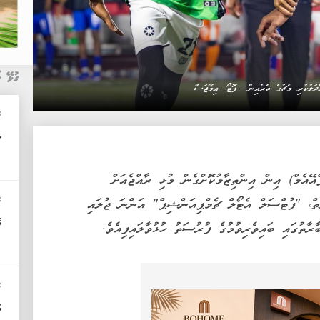
ގުޅޭ ޚ
ކ
ސ
އެމް) އިން އިންތިޒާމުކޮށްގެން މުޅި ރާއްޖެއަށް
ކ
ާތް، "ފުޓްސަލް އެޓޯލް ޗެމްޕިއަންޝިޕް" އަންނަ ޖުލައި
އ
ކ
ދ