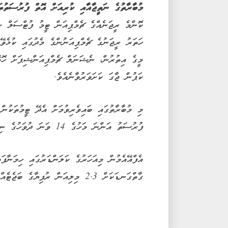
މުބާރާތުގެ ނަތީޖާއާއި ކުރިއަށް އޮތް ފުރުސަތުތަ
ކޮންމެ ރީޖަނެއްގެ ޗެމްޕިއަން ޓީމު ފުޓްސަލް ނެ
ހަތަރު ރީޖަނުގެ ޗެމްޕިއަނުންގެ މެދުގައި ކުޅެވޭ
ކަޕުން ޖާގަ ކަށަވަރުވާނެއެވެ.
ފުރުސަތު އަންނަ މަހުގެ 14 ވަނަ ދުވަހުގެ ނިޔަލަށް ވަނީ ހުޅުވާލާފައެވެ.
އެފްއޭއެމުން މިއަހަރުގެ ކަލަންޑަރުގައި ހިމަނާފަ
ގާތްގަނޑަކަށް 2.3 މިލިއަން ރުފިޔާގެ ބަޖެޓެއް ވަނީ ކަނޑައަޅާފައެވެ.