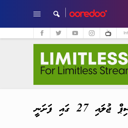
In
ދީން
ކޮލަމް
މަލްޓިމީޑިއާ
27 ގައި ފަށަނީ