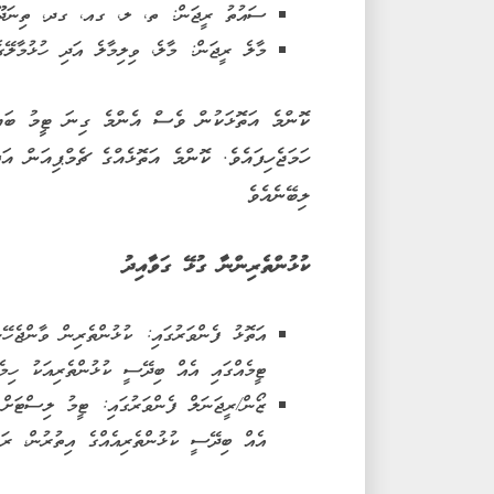
ސައުތު ރީޖަން: ތ، ލ، ގއ، ގދ، ތިނަދޫ ސ
މާލެ ރީޖަން: މާލެ، ވިލިމާލެ އަދި ހުޅުމާލޭގ
ކޮންމެ އަތޮޅަކުން ވެސް އެންމެ ގިނަ ޓީމު ބައިވ
ހަމަޖެހިފައެވެ. ކޮންމެ އަތޮޅެއްގެ ޗެމްޕިއަން 
ލިބޭނެއެވެ
ކުޅުންތެރިންނާ ގުޅޭ ގަވާއިދު
އަތޮޅު ފެންވަރުގައި: ކުޅުންތެރިން ވާންޖެހޭ
ޓީމެއްގައި އެއް ބިދޭސީ ކުޅުންތެރިއަކު ހިމެނ
ޒޯން/ރީޖަނަލް ފެންވަރުގައި: ޓީމު ލިސްޓަށް 
އެއް ބިދޭސީ ކުޅުންތެރިއެއްގެ އިތުރުން، ރަށ