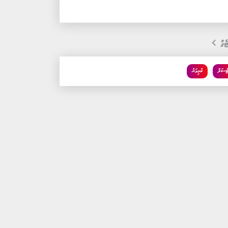
ެގު
ޓްސަލް
ކުޅިވަރު