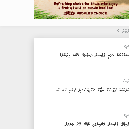
ަބަރު
ުޅިވަރު
ަރުކާރުން އަޅަނީ ފުޓްސަލް ދަނޑުތައް އޮންނަ އިމާރާތެއް
ުޅިވަރު
ެފްއޭއެމް ފުޓްސަލް އެޓޯލް ޗެމްޕިއަންޝިޕް ޖުލައި 27 ގައި
ުޅިވަރު
ުނިޔޭގެ ފުޓްސަލް ރޭންކިންގައި ރާއްޖެ 99 ވަނައަށް