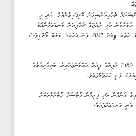
އް
ޝަނަލް ޗެމްޕިއަންޝިޕަށް ކޮލިފައިވާނެއެވެ. އަދި މި
 މުބާރާތުން މުޅި ރާއްޖޭގެ ޗެމްޕިއަން ކަނޑައަޅާނެއެވެ.
މީގެ އިތުރުން، ނެޝަނަލް ޗެމްޕިއަންޝިޕަށް ހޮވޭ ހަތަރު ޓީމަށް 2027 ވަނަ އަހަރުގެ ކްލަބް މޯލްޑިވްސް
މި މުބާރާތުގައި ބައިވެރިވުމަށް އެދޭ ޓީމުތަކުން 7,000 ރުފިޔާގެ ފީއެއް ދައްކަންޖެހޭއިރު، ބައިވެރިވުމުގެ
އިވާ އަންހެން އަދި ފިރިހެން ފުޓްސަލް މުބާރާތްތަކަށް