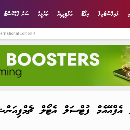
ި
ލައިފްސްޓައިލް
ރިޕޯޓް
މަލްޓިމީޑިއާ
ތައުލީމް
ސަން ޕޮޑްކާސްޓް
ternational Edition +
ނިޔެ
ވާހަކަ
ވިޔަފާރި
ލައިފްސްޓައިލް
ފްއޭއެމް ފުޓްސަލް އެޓޯލް ޗެމްޕިއަންޝިޕް ޖުލައި 