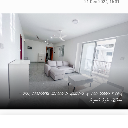
21 Dec 2024, 15:31
ވިނަރެސް ފުލެޓެއްގެ އެތެރެ، މި މަޝްރޫއުގައި ދެ ވައްތަރެއްގެ އެޕާޓްމަންޓްތައް ހިމެނޭ --
ސަންފޮޓޯ/ ނާއިލް ހުސައިން