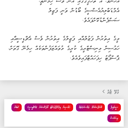
އެހެންވެ، އެ ތަހުގީގުގައި އޭނާ ވެސް ހިމެނޭތީ،
އެމްޑަބްލިޔުއެސްސީގެ ބޯޑުން ވަނީ ފަޒީލް
ސަސްޕެންޑުކޮށްފައެވެ.
މީގެ އިތުރުން ފަޒުލްއާއި ފަޒީލްގެ އިތުރުން ވެސް އެޗްޑީސީއާއި
ހައުސިން މިނިސްޓްރީގެ ކުރީގެ މުވައްޒަފުންތަކެއް ހިމެނޭ ގޮތަށް،
ޕާސްޕޯޓު ހިފަހައްޓާފައިވެއެވެ.
ގުޅޭ ޓެގު
ސީލައިފް
ކޮރަޕްޝަންގެ މައްސަލަތައް
ހައުސިން ޑިވޮލޮޕްމަންޓު ކޯޕަރޭޝަން (އެޗްޑީސީ)
ޚަބަރު
ވިނަރެސް