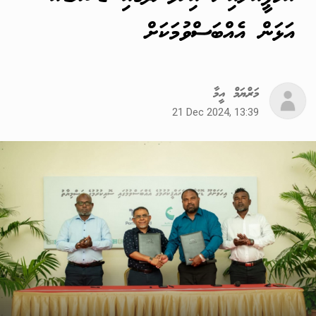
އަޅަން އެއްބަސްވުމަކަށް
މަރްޔަމް އީމާ
21 Dec 2024, 13:39