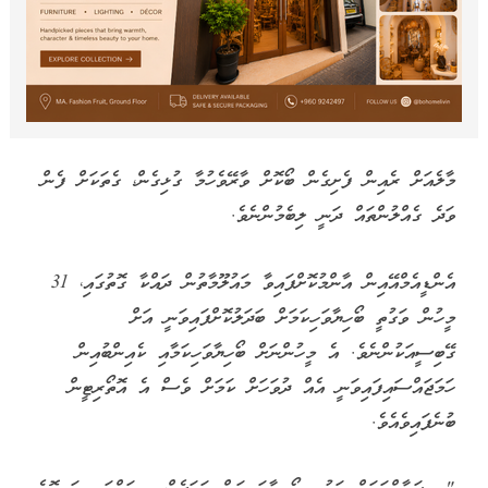
މާލެއަށް ރެއިން ފެށިގެން ބޯކޮށް ވާރޭވެހުމާ ގުޅިގެން، ގެތަކަށް ފެން
ވަދެ ގެއްލުންތައް ދަނީ ލިބެމުންނެވެ.
އެންޑީއެމްއޭއިން އާންމުކޮށްފައިވާ މައުލޫމާތުން ދައްކާ ގޮތުގައި، 31
މީހުން ވަގުތީ ބޯހިޔާވަހިކަމަށް ބަދަލުކޮށްފައިވަނީ އަށް
ގޭބިސީއަކުންނެވެ. އެ މީހުންނަށް ބޯހިޔާވަހިކަމާއި ކެއިންބުއިން
ހަމަޖައްސައިފައިވަނީ އެއް ދުވަހަށް ކަމަށް ވެސް އެ އޮތޯރިޓީން
ބުނެފައިވެއެވެ.