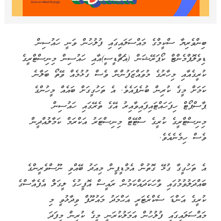
ބިންވެރިޔާ ސްކީމްގެ މައްސަލައިގައި ފުލުހުން ވަނީ ހައުސިން
ޑިވެލޮޕްމެންޓް ކޯޕަރޭޝަން (އެޗްޑީސީ)އާއި ހައުސިން މިނިސްޓްރީގެ
ކުރީގެއާއި މިހާރުގެ މުވައްޒަފުންނާ ވެސް ގުޅުމެއް ވޭތޯ ބަލާނެ
ކަމަށް މީގެ ކުރިން ބުނެފައެވެ. އެ ތަހުގީގަށް ބައެއް މީހުންގެ
ޕާސްޕޯޓް ހިފަހައްޓައިފައިވާއިރު އޭގެ ތެރޭގައި ހައުސިން
މިނިސްޓްރީގެ ކުރީގެ ސްޓޭޓް މިނިސްޓަރު އަކްރަމް ކަމާލުއްދީން
ވެސް ހިމެނެއެވެ.
އެ ތަހުގީގާ ގުޅޭ ގޮތުން އެމްޑީޕީން މިއަދު ބޭއްވި ނޫސްވެރީންގެ
ބައްދަލުވުމުގައި ވާހަކަދައްކަމުން ރައީސް އޮފީހުގެ ލީގަލް އެފެއާސްގެ
ކުރީގެ އަންޑަ ސެކްރެޓަރީ އަޙްމަދު މައުރޫފް ވިދާޅުވީ މި
މައްސަލައިގައި ފުލުހުން އަމަލުކުރަނީ މީގެ ކުރިން މިފަދަ