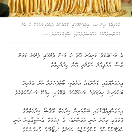
އެމްޕީއެލް އިން ހއ. އިހަވަންދޫގައި ޑޮކްޔާޑެއް ތަރައްޤީކުރަމަށް އެ ރަށު
ކައުންސިލްއާއެކު އެއްބަސްވުމެއްގައި ސޮއިކުރެއްވުން ----
އެ މަސައްކަތް ކުރިއަށް އޮތް ހަ މަސް ތެރޭގައި ފެށޭނެ ކަމަށް
ވެސް، އެމްޕީއެލާ ހަވާލާދީ އޭނާ ވިދާޅުވިއެވެ.
އިހަވަންދޫގައި ޑޮކްޔާޑެއް އެޅުމަކީ، ބޯޓުފަހަރަށް ތެޔޮ އަޅައިދޭ
ބަންކަރިން ޚިދުމަތުގެ މަޝްރޫއުގެ ތެރޭގައި ހިމެނޭ މަސައްކަތެކެވެ.
އިހަވަންދިއްޕޮޅުގައި ބަންކަރިން ޚިދުމަތް، އޮފްޝޯ ޚިދުމަތެއްގެ
ގޮތުގައި މިހާރު ދަނީ ދެމުންނެވެ. އެ ޚިދުމަތް އެސްޓީއޯއިން ދެނީ
ނެދަލޭންޑްސްގެ ކުންފުންޏެއް ކަމަށްވާ 'ވިޓޯލް'އާ ގުޅިގެންނެވެ.