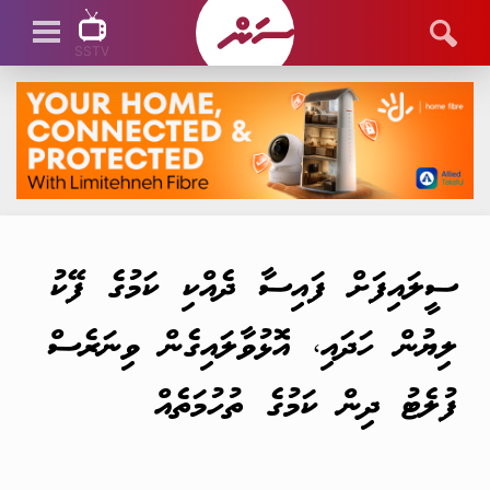
SSTV
SSTV LIVE
ސީލައިފަށް ފައިސާ ދެއްކި ކަމުގެ ފޭކު
ލިޔުން ހަދައި، އޮޅުވާލައިގެން ވިނަރެސް
ފުލެޓު ދިން ކަމުގެ ތުހުމަތެއް