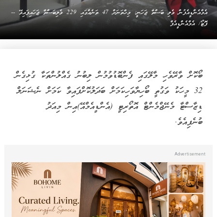
އެމްއެންޑީއެފުން ވެލި ބަސްތާ ޖަހަނީ: މިހާތަނަށް 47 ތަނެއްގައި 229 ވެލިބަސްތާ ޖަހައިފައިވޭ --
ފޮޓޯ/ އެމްއެންޑީއެފް
ބޯކޮށް ވާރޭވެހި މާލޭގައި ފެންބޮޑުވުމުން ލިބުނު ގެއްލުންތަކާ ގުޅިގެން
32 މީހަކު ވަގުތީ ބޯހިޔާވަހިކަމަށް ބަދަލުކޮށްފައިވާ ކަމަށް ނެޝަނަލް
ޑިޒާސްޓާ މެނޭޖްމެންޓް އޮތޯރިޓީ (އެންޑީއެމްއޭ)އިން މިއަދު
ބުނެފިއެވެ.