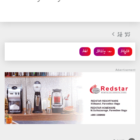
ގުޅޭ ޓެގު
އެމްޕީއެލް
ހއ. އިހަވަންދޫ
ޚަބަރު