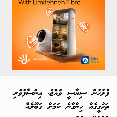
ފުލުހުން ސިޔާސީ ވެއްޖެ، އިންސާފުވެރި
ތަހުގީގެއް ހިންގާނެ ކަމަށް ގަބޫލެއް