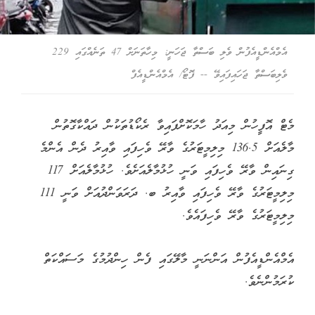
އެމްއެންޑީއެފުން ވެލި ބަސްތާ ޖަހަނީ: މިހާތަނަށް 47 ތަނެއްގައި 229
ވެލިބަސްތާ ޖަހައިފައިވޭ -- ފޮޓޯ/ އެމްއެންޑީއެފް
މެޓް އޮފީހުން މިއަދު ހާމަކޮށްފައިވާ ރެކޯޑުތަކުން ދައްކާގޮތުން
މާލެއަށް 136.5 މިލިމީޓަރުގެ ވާރޭ ވެހިފައި ވާއިރު ދެން އެންމެ
ގިނައިން ވާރޭ ވެހިފައި ވަނީ ހުޅުމާލެއަށެވެ. ހުޅުމާލެއަށް 117
މިލިމީޓަރުގެ ވާރޭ ވެހިފައި ވާއިރު ބ. ދަރަވަންދުއަށް ވަނީ 111
މިލިމީޓަރުގެ ވާރޭ ވެހިފައެވެ.
އެމްއެންޑީއެފުން އަންނަނީ މާލޭގައި ފެން ހިންދުމުގެ މަސައްކަތް
ކުރަމުންނެވެ.