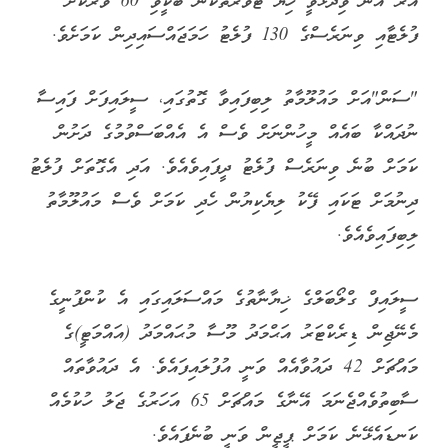
އޭރު އޭނާ ވިދާޅުވީ ހިޔާ ޓަވަރުތަކުން ބާކީވި 60 ވަރަކަށް
ފުލެޓާއި ވިނަރެސްގެ 130 ފުލެޓު ހަމަޖައްސައިދިން ކަމަށެވެ.
"ސަން"އަށް މައުލޫމާތު ލިބިފައިވާ ގޮތުގައި، ސީލައިފަށް ފައިސާ
ނުދައްކާ ބައެއް މީހުންނަށް ވެސް އެ އެއްބަސްވުމުގެ ދަށުން
ކަމަށް ބުނެ ވިނަރެސް ފުލެޓު ދީފައިވެއެވެ. އަދި އެގޮތަށް ފުލެޓު
ދިނުމަށް ޓަކައި ފޭކު ލިޔެކިޔުން ހެދި ކަމަށް ވެސް މައުލޫމާތު
ލިބިފައިވެއެވެ.
ސީލައިފް ގްލޯބަލްގެ ޚިޔާނާތުގެ މައްސަލައިގައި އެ ކުންފުނީގެ
މެނޭޖިން ޑިރެކްޓަރު އަޙްމަދު މޫސާ މުޙައްމަދު (އައްމަޓީ)ގެ
މައްޗަށް 42 ދައުވާއެއް ވަނީ އުފުލައިފައެވެ. އެ ދައުވާތައް
ސާބިތުވެއްޖެނަމަ އޭނާގެ މައްޗަށް 65 އަހަރުގެ ޖަލު ހުކުމެއް
ކަނޑައެޅޭނެ ކަމަށް ޕީޖީން ވަނީ ބުނެފައެވެ.