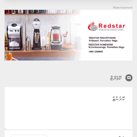
comment
ކޮމެންޓް