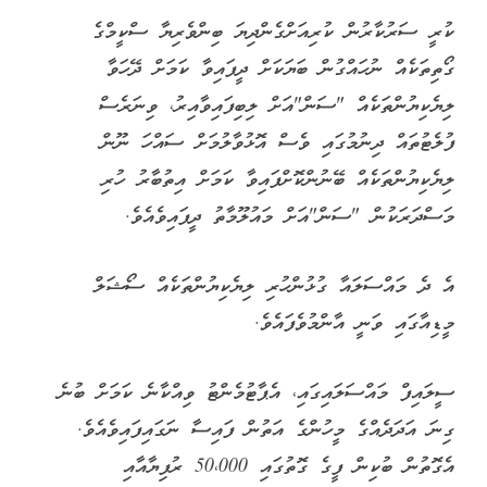
ކުރީ ސަރުކާރުން ކުރިއަށްގެންދިޔަ ބިންވެރިޔާ ސްކީމްގެ
ގޯތިތަކެއް ނުހައްގުން ބަޔަކަށް ދީފައިވާ ކަމަށް ދޭހަވާ
ލިޔެކިޔުންތަކެއް "ސަން"އަށް ލިބިފައިވާއިރު، ވިނަރެސް
ފުލެޓުތައް ދިނުމުގައި ވެސް އޮޅުވާލުމަށް ސައްހަ ނޫން
ލިޔެކިޔުންތަކެއް ބޭނުންކޮށްފައިވާ ކަމަށް އިތުބާރު ހުރި
މަސްދަރަކުން "ސަން"އަށް މައުލޫމާތު ދީފައިވެއެވެ.
އެ ދެ މައްސަލައާ ގުޅުންހުރި ލިޔެކިޔުންތަކެއް ސޯޝަލް
މީޑިއާގައި ވަނީ އާންމުވެފައެވެ.
ސީލައިފް މައްސަލައިގައި، އެޕާޓުމެންޓު ވިއްކާނެ ކަމަށް ބުނެ
ގިނަ އަދަދެއްގެ މީހުންގެ އަތުން ފައިސާ ނަގައިފައިވެއެވެ.
އެގޮތުން ބުކިން ފީގެ ގޮތުގައި 50،000 ރުފިޔާއާއި