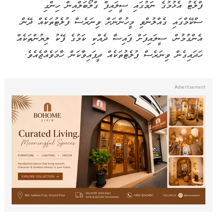
ފްލެޓު އެޅުމުގެ ނަމުގައި ސީލައިފް ގްލޯބަލްއިން ހިންގި
ސްކޭމްގައި ގެއްލުންވި މީހުންނަށް ވިނަރެސް ފުލެޓުތަކެއް ދޭން
އެންގުމުން، ސީލައިފަށް ފައިސާ ދެއްކި ކަމުގެ ފޭކު ލިޔުންތަކެއް
ހަދައިގެން ވިނަރެސް ފުލެޓުތަކެއް ދީފައިވާކަން ހާމަވެއްޖެއެވެ.