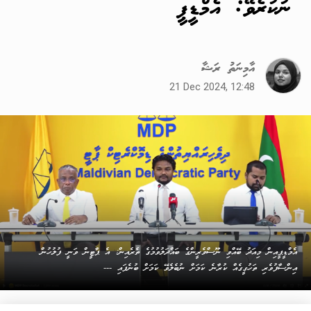
ނުކުރެވޭ: އެމްޑީޕީ
އާމިނަތު ރަޝާ
21 Dec 2024, 12:48
އެމްޑީޕީއިން މިއަދު ބޭއްވި ނޫސްވެރީންގެ ބައްދަލުވުމުގެ ތެރެއިން: އެ ޕާޓީން ވަނީ ފުލުހުން
އިންސާފުވެރި ތަހުގީގެއް ކުރާނެ ކަމަށް ނުބެލެވޭ ކަމަށް ބުނެފައި ---