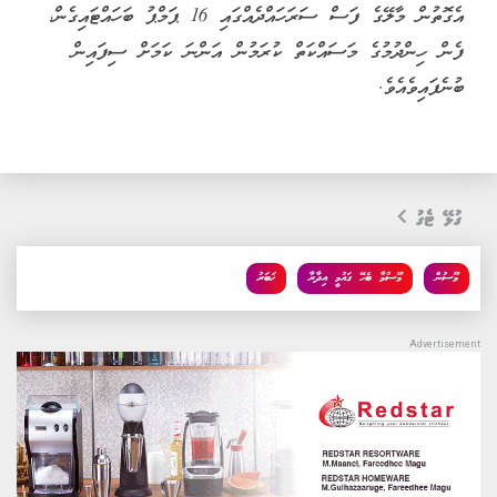
އެގޮތުން މާލޭގެ ފަސް ސަރަހައްދެއްގައި 16 ޕަމްޕު ބަހައްޓައިގެން،
ފެން ހިންދުމުގެ މަސައްކަތް ކުރަމުން އަންނަ ކަމަށް ސިފައިން
ބުނެފައިވެއެވެ.
ގުޅޭ ޓެގު
މޫސުން
މޫސުމާ ބެހޭ ގައުމީ އިދާރާ
ޚަބަރު