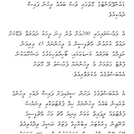
ޑައުންޕޭމެންޓުގެ ގޮތުގައި ވެސް ބައެއް މީހުން ފައިސާ
ދެއްކިއެވެ.
އެ މައްސަލައިގައި 200އަށް ވުރެ ގިނަ މީހަކު ދައުލަތާ ދެކޮޅަށް
ދައުވާ ކުރުމުން، އެޗްޑީސީން އެ މީހުންނަށް 45 މިލިއަން
ރުފިޔާގެ ބަދަލެއް ކަނޑައަޅައި، ބޯހިޔާވަހިކަމުގެ މަޝްރޫއަކުން
ފްލެޓް ގަތުމަށް އެ މީހުންނަށް ފުރުސަތު ދޭ ގޮތަށް
އެއްބަސްވުމެއް އެކުލަވާލިއެވެ.
އެ އެއްބަސްވުމުގެ ދަށުން، ސީލައިފަށް ފައިސާ ދެއްކި މީހުންގެ
ތެރެއިން ބައެއް މީހުންނަށް ހިޔާ ފުލެޓުތަކާއި ވިނަރެސް
ފުލެޓުތައް ދީފައިވާ ކަމަށް މިދިޔަ މާޗު މަހު އެޗްޑީސީގެ
މެނޭޖިން ޑިރެކްޓަރު އިބްރާހީމް ފަޒުލް ރަޝީދު ވިދާޅުވިއެވެ.