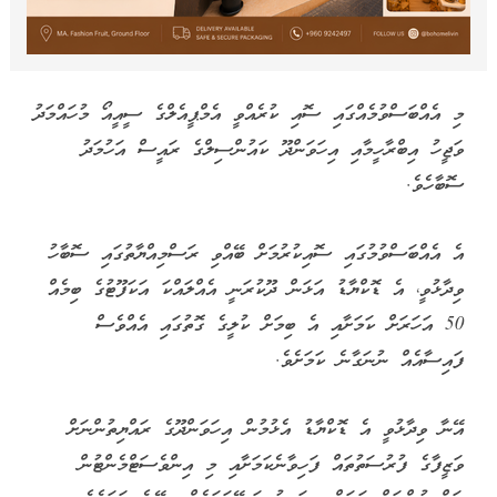
މި އެއްބަސްވުމެއްގައި ސޮއި ކުރެއްވީ އެމްޕީއެލްގެ ސީއީއޯ މުހައްމަދު
ވަޖީހު އިބްރާހީމާއި އިހަވަންދޫ ކައުންސިލްގެ ރައީސް އަހުމަދު
ސޮބާހެވެ.
އެ އެއްބަސްވުމުގައި ސޮއިކުރުމަށް ބޭއްވި ރަސްމިއްޔާތުގައި ސޮބާހު
ވިދާޅުވީ، އެ ޑޮކްޔާޑު އަޅަން ދޫކުރަނީ އެއްލައްކަ އަކަފޫޓުގެ ބިމެއް
50 އަހަރަށް ކަމަށާއި އެ ބިމަށް ކުލީގެ ގޮތުގައި އެއްވެސް
ފައިސާއެއް ނުނަގާނެ ކަމަށެވެ.
އޭނާ ވިދާޅުވީ އެ ޑޮކްޔާޑު އެޅުމުން އިހަވަންދޫގެ ރައްޔިތުންނަށް
ވަޒީފާގެ ފުރުސަތުތައް ފަހިވާނެކަމަށާއި މި އިންވެސަޓްމެންޓުން