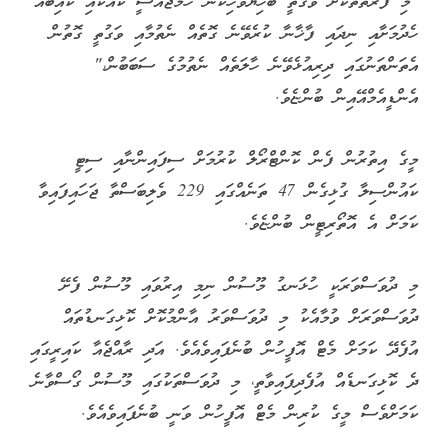
"މި ފަރާތްތަކަށް ވަގުތީ ބޯހިޔާވަހިކަން ހަމަޖެއްސީ ކައްކައި ކައިބޮއެ
ހެދުމަށާއި ނިދައި ފާޚާނާ ކުރެވޭނެ ގޮތެއް ނެތުމާއި ވަގުތީ ގޮތުން
އެތަންތަނުގައި ދިރިއުޅެވޭނެ ހާލަތެއް ނެތުމުގެ ސަބަބުން،"
އެންޑީއެމްއޭއިން ބުންޏެވެ.
މީގެ އިތުރުން ފެން ކޮންޓްރޯލް ކުރުމަށް ސިފައިންނާއި ސިޓީ
ކައުންސިލާ ގުޅިގެން 47 ތަނެއްގައި 229 ވެލިބަސްތާ ޖަހައިފައިވާ
ކަމަށް އެ އޮތޯރިޓީން ބުންޏެވެ.
މި ދުވަސްވަރަކީ ހުޅަނގު މޫސުން ނިމި އިރުވައި މޫސުން ފެށޭ
ދުވަސްވަރަށް ވުމާއެކު މި ދުވަސްވަރު އާންމުކޮށް ކޮޅިގަނޑުތައް
އުފެދޭ ކަމަށް މެޓް އޮފީހުން ބުނެފައިވެއެވެ. އަދި ރާއްޖެއާ ކައިރީގައި
ދެ ކޮޅިގަނޑެއް އުފެދިފައިވާތީ، މި ދުވަސްތަކުގައި މޫސުން ގޯސްވާނެ
ކަމަށްވެސް މީގެ ކުރިން މެޓް އޮފީހުން ވަނީ ބުނެފައިވެއެވެ.