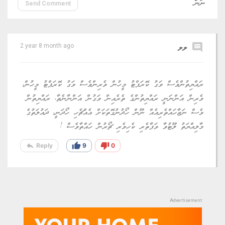
Send Comment
comment
ލލ
2 year 8 month ago
ރައްޔިތުންވެސް ވަގު ކޮރަޕްޓު މީހުން ވެރިންވެސް ވަގު ކޮރަޕްޓު މީހުން،
ވެރިން އަންނަނީ ރައްޔިތުންގެ ތެރެއިން ވަގުން އަންނާނެތާ، ރައްޔިތުން
ވެސް ނަޒާހައްތެރިއެއް ނޫން ހޯދުނުގޮތަކަށް އެއްޗެހި ހޯދަނީ، ދައުލަތުގެ
މާލިއްޔަތު ލޫޓުވާ ވަފާތެރި ކެހިވެރި ޗޯރުން ހައްތާވެސް !
reply
thumb_up
thumb_down
Reply
9
0