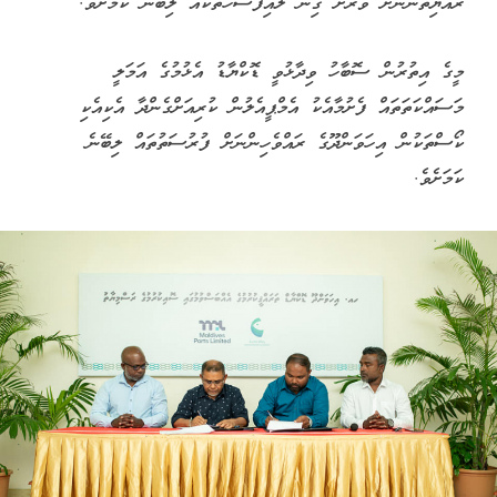
ރައްޔިތުންނަށް ވަރަށް ގިނަ ލުއިފަސޭހަތަކެއް ލިބޭނެ ކަމަށެވެ.
މީގެ އިތުރުން ސޮބާހު ވިދާޅުވީ ޑޮކްޔާޑު އެޅުމުގެ އަމަލީ
މަސައްކަތަތައް ފެށުމާއެކު އެމްޕީއެލުން ކުރިއަށްގެންދާ އެކިއެކި
ކޯސްތަކުން އިހަވަންދޫގެ ރައްވެހިންނަށް ފުރުސަތުތައް ލިބޭނެ
ކަމަށެވެ.