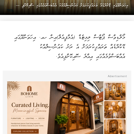
އިހަވަންދޫގައި ޑޮކްޔާޑެއް ތަރައްޤީކުރަމަށް ކައުންސިލްއާއެކު އެއްބަސްވުމެއްގައި ސޮއިކޮށްފި ---
މޯލްޑިވްސް ޕޯޓްސް ލިމިޓެޑް (އެމްޕީއެލް)އިން ހއ. އިހަވަންދޫގައި
ޑޮކްޔާޑެއް ތަރައްގީކުރަމަށް އެ ރަށު ކައުންސިލްއާކު
އެއްބަސްވުމެއްގައި އިއްޔެ ސޮއިކޮށްފިއެވެ.