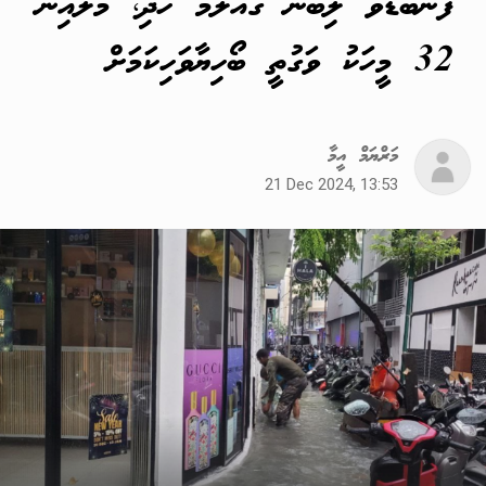
ފެންބޮޑުވެ ލިބުނު ގެއްލުމާ ހެދި، މާލެއިން
32 މީހަކު ވަގުތީ ބޯހިޔާވަހިކަމަށް
މަރްޔަމް އީމާ
21 Dec 2024, 13:53