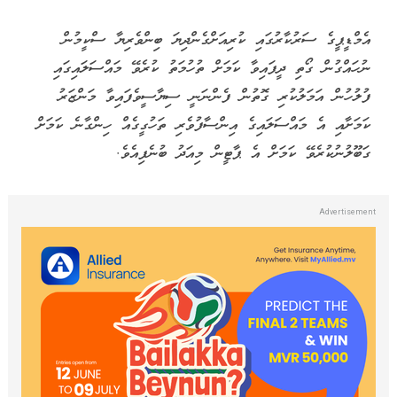
އެމްޑީޕީގެ ސަރުކާރުގައި ކުރިއަށްގެންދިޔަ ބިންވެރިޔާ ސްކީމުން
ނުހައްގުން ގޯތި ދީފައިވާ ކަމަށް ތުހުމަތު ކުރެވޭ މައްސަލައިގައި
ފުލުހުން އަމަލުކުރި ގޮތުން ފެންނަނީ ސިޔާސީވެފައިވާ މަންޒަރު
ކަމަށާއި އެ މައްސަލައިގެ އިންސާފުވެރި ތަހުގީގެއް ހިންގާނެ ކަމަށް
ގަބޫލުނުކުރެވޭ ކަމަށް އެ ޕާޓީން މިއަދު ބުނެފިއެވެ.