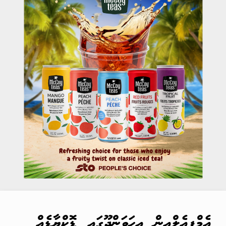
އެމްޕީއެލްއިން އިހަވަންދޫގައި ޑޮކްޔާޑެއް