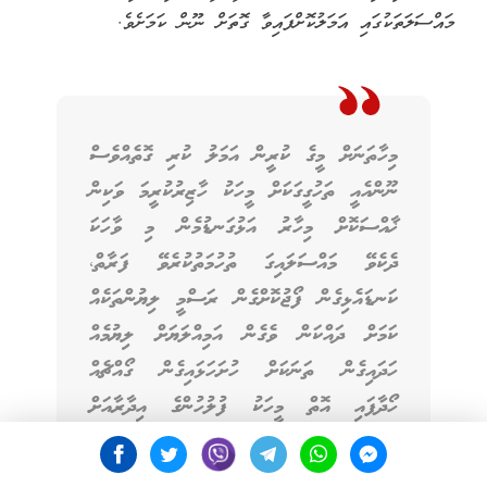
މައްސަލަތަކުގައި އަމަލުކޮށްފައިވާ ގޮތަށް ނޫން ކަމަށެވެ.
މިހާތަނަށް މީގެ ކުރީން އަމަލު ކުރި ގޮތެއްވެސް
ނޫންއެއީ ތަހުގީގަކަށް މީހަކު ހާޒިރުކުރީމަ ވަކިން
ޚާއްސަކޮށް މިހާރު އަޅުގަނޑުމެން މި ވާހަކަ
ދެކެވޭ މައްސަލައިގަ ތުހުމަތުކުރެވޭ ފަރާތް،
ކަނޑައެޅިގެން ފޯޖުކޮށްގެން ރަސްމީ ލިޔުންތަކެއް
ކަމަށް ދައްކަން ވެގެން އަމިއްލަޔަށް ލިޔުމެއް
ހަދައިގެން ތަނަކަށް ހުށަހަޅައިގެން ގޯއްޗެއް
ހޯދާފައި އޮތް މީހަކު ފުލުހުންގެ އިދާރާއަށް
ގޮސްދޭ މައުލޫމާތަކީ ރަނގަޅު މައުލޫމާތެއް ކަމަށް
ބަލައިގެން ފުލުހުން ރައްޔިތުންނަށް އެ