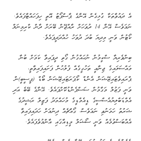
އެ ދައުވާތަކާ ގުޅިގެން އޭނާގެ ޕާސްޕޯޓު އޮތީ ހިފަހައްޓާފައެވެ.
ނަމަވެސް އޭނާ 14 ދުވަހަށް ރާއްޖޭން ބޭރަށް ދާން ކްރިމިނަލް
ކޯޓުން ވަނީ މިދިޔަ ބުދަ ދުވަހު ހުއްދަދީފައެވެ.
ބިންވެރިޔާ ސްކީމުން ނުހައްގުން ގޯތި ދީފައިވާ ކަމަށް ބުނާ
މައްސަލައިގެ ޖިނާއީ ތަހުގީގެއް ފުލުހުން ފަށައިފައިވާތީ،
ޕްރައިވެޓައިޒޭޝަން އެންޑް ކޯޕަރަޓައިޒޭޝަން ބޯޑް (ޕީސީބީ)ން
ވަނީ ފަޒުލް މަގާމުން ސަސްޕެންޑުކޮށްފައެވެ. އޭނާގެ ބޭބެ އަދި
އެމްޑަބްލިޔުއެސްސީގެ ޑީއެމްޑީގެ މުހައްމަދު ފަޒީލް ރަޝީދުގެ
ޝަރުތު ހަމަނުވި ނަމަވެސް، ގޯއްޗެއް ދިނުމަށް ހަދައިފައިވާ
އެއްބަސްވުމެއް ވަނީ ސޯޝަލް މީޑިއާގައި އާންމުވެފައެވެ.