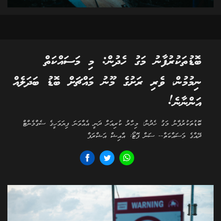
ބޮޑުތަކުރުފާނު މަގު ހެދުން: މި މަސައްކަތް
ނިމުމުން، ވެރި ރަށުގެ މޫނު މައްޗަށް ބޮޑު ބަދަލެއް
އަންނާނެ!
ބޮޑުތަކުރުފާނު މަގު ހެދުން: މިހާރު ކުރިއަށް ދަނީ އެއްވަނަ ފިޔަވަހީގެ ސެގްމެންޓް
ދޭއްގެ މަސައްކަތް-- ސަން ފޮޓޯ: އާއިޝް އަޝްރަފް