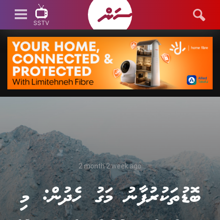
SSTV
SSTV LIVE
2 month 2 week ago
ބޮޑުތަކުރުފާނު މަގު ހެދުން: މި