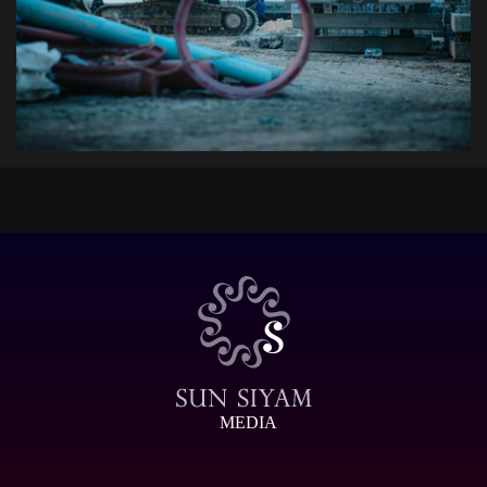
MEDIA