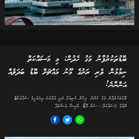
ބޮޑުތަކުރުފާނު މަގު ހެދުން: މި މަސައްކަތް
ނިމުމުން، ވެރި ރަށުގެ މޫނު މައްޗަށް ބޮޑު ބަދަލެއް
އަންނާނެ!
ބޮޑުތަކުރުފާނު މަގު ހެދުން: މިހާރު ކުރިއަށް ދަނީ އެއްވަނަ ފިޔަވަހީގެ ސެގްމެންޓް
ދޭއްގެ މަސައްކަތް-- ސަން ފޮޓޯ: އާއިޝް އަޝްރަފް