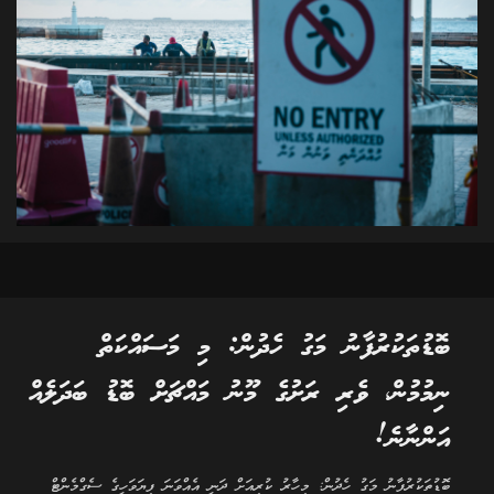
ބޮޑުތަކުރުފާނު މަގު ހެދުން: މި މަސައްކަތް
ނިމުމުން، ވެރި ރަށުގެ މޫނު މައްޗަށް ބޮޑު ބަދަލެއް
އަންނާނެ!
ބޮޑުތަކުރުފާނު މަގު ހެދުން: މިހާރު ކުރިއަށް ދަނީ އެއްވަނަ ފިޔަވަހީގެ ސެގްމެންޓް