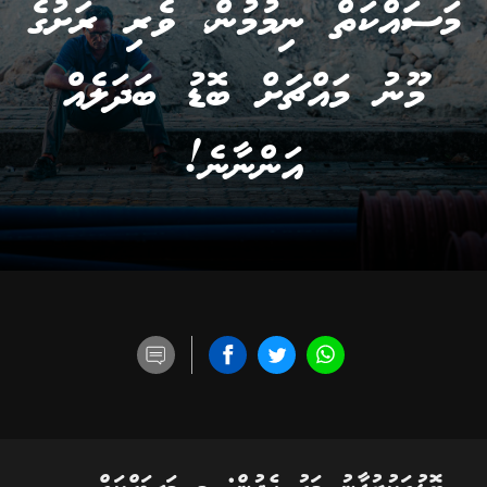
މަސައްކަތް ނިމުމުން، ވެރި ރަށުގެ
މޫނު މައްޗަށް ބޮޑު ބަދަލެއް
އަންނާނެ!