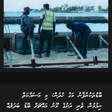
ބޮޑުތަކުރުފާނު މަގު ހެދުން: މި މަސައްކަތް
ނިމުމުން، ވެރި ރަށުގެ މޫނު މައްޗަށް ބޮޑު ބަދަލެއް