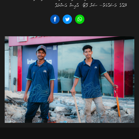
ދޭއްގެ މަސައްކަތް-- ސަން ފޮޓޯ: އާއިޝް އަޝްރަފް