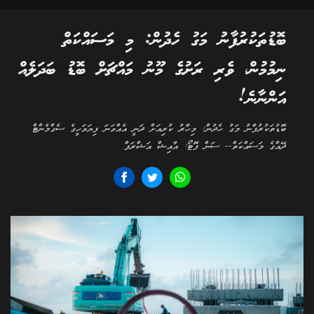
ބޮޑުތަކުރުފާނު މަގު ހެދުން: މި މަސައްކަތް
ނިމުމުން، ވެރި ރަށުގެ މޫނު މައްޗަށް ބޮޑު ބަދަލެއް
އަންނާނެ!
ބޮޑުތަކުރުފާނު މަގު ހެދުން: މިހާރު ކުރިއަށް ދަނީ އެއްވަނަ ފިޔަވަހީގެ ސެގްމެންޓް
ދޭއްގެ މަސައްކަތް-- ސަން ފޮޓޯ: އާއިޝް އަޝްރަފް