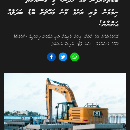
ބޮޑުތަކުރުފާނު މަގު ހެދުން: މި މަސައްކަތް
ނިމުމުން، ވެރި ރަށުގެ މޫނު މައްޗަށް ބޮޑު ބަދަލެއް
އަންނާނެ!
ބޮޑުތަކުރުފާނު މަގު ހެދުން: މިހާރު ކުރިއަށް ދަނީ އެއްވަނަ ފިޔަވަހީގެ ސެގްމެންޓް
ދޭއްގެ މަސައްކަތް-- ސަން ފޮޓޯ: އާއިޝް އަޝްރަފް