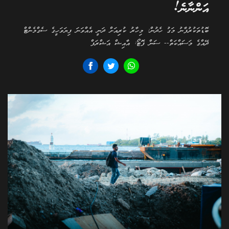
އަންނާނެ!
ބޮޑުތަކުރުފާނު މަގު ހެދުން: މިހާރު ކުރިއަށް ދަނީ އެއްވަނަ ފިޔަވަހީގެ ސެގްމެންޓް
ދޭއްގެ މަސައްކަތް-- ސަން ފޮޓޯ: އާއިޝް އަޝްރަފް