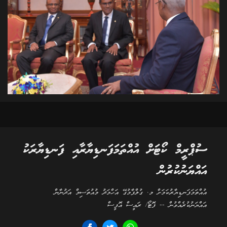
ސުޕްރީމް ކޯޓަށް އުއްތަމަފަނޑިޔާރާއި ފަނޑިޔާރަކު
އައްޔަނުކުރުން
އުއްތަމަފަނޑިޔާރުކަމަށް މ. ގުލްފާމުގޭ އަހްމަދު މުއުތަސިމް އަދުނާން
އައްޔަނުކުރެއްވުން -- ފޮޓޯ/ ރައީސް އޮފީސް