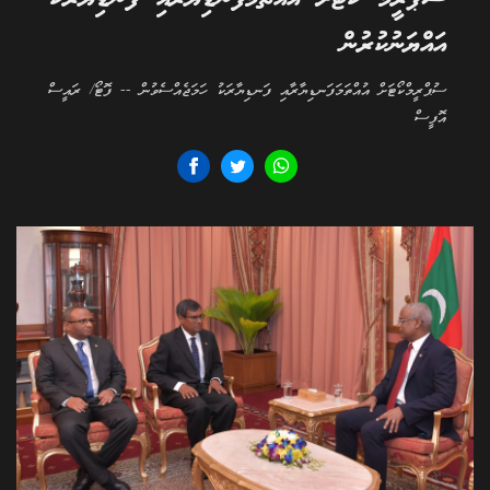
އައްޔަނުކުރުން
ސުޕްރީމްކޯޓަށް އުއްތަމަފަނޑިޔާރާއި ފަނޑިޔާރަކު ހަމަޖެއްސެވުން -- ފޮޓޯ/ ރައީސް
އޮފީސް