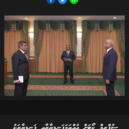
ސުޕްރީމް ކޯޓަށް އުއްތަމަފަނޑިޔާރާއި ފަނޑިޔާރަކު