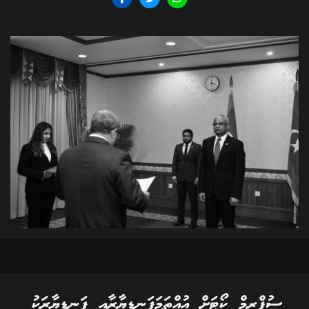
ސުޕްރީމް ކޯޓަށް އުއްތަމަފަނޑިޔާރާއި ފަނޑިޔާރަކު