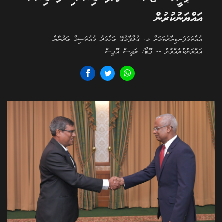
އައްޔަނުކުރުން
އުއްތަމަފަނޑިޔާރުކަމަށް މ. ގުލްފާމުގޭ އަހްމަދު މުއުތަސިމް އަދުނާން
އައްޔަނުކުރެއްވުން -- ފޮޓޯ/ ރައީސް އޮފީސް