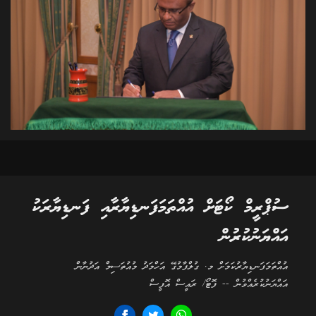
ސުޕްރީމް ކޯޓަށް އުއްތަމަފަނޑިޔާރާއި ފަނޑިޔާރަކު
އައްޔަނުކުރުން
އުއްތަމަފަނޑިޔާރުކަމަށް މ. ގުލްފާމުގޭ އަހްމަދު މުއުތަސިމް އަދުނާން
އައްޔަނުކުރެއްވުން -- ފޮޓޯ/ ރައީސް އޮފީސް