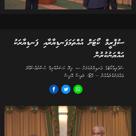
ސުޕްރީމް ކޯޓަށް އުއްތަމަފަނޑިޔާރާއި ފަނޑިޔާރަކު
އައްޔަނުކުރުން
ސުޕްރީމްކޯޓުގެ ފަނޑިޔާރުކަމަށް ސ. މީދޫ ހަސަންކާރިގޭ ހުސްނުއްސުއޫދު
އައްޔަނުކުރެއްވުން -- ފޮޓޯ/ ރައީސް އޮފީސް