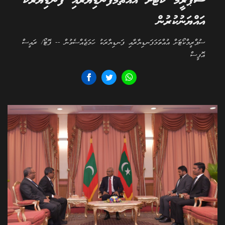
ސުޕްރީމް ކޯޓަށް އުއްތަމަފަނޑިޔާރާއި ފަނޑިޔާރަކު
އައްޔަނުކުރުން
ސުޕްރީމްކޯޓަށް އުއްތަމަފަނޑިޔާރާއި ފަނޑިޔާރަކު ހަމަޖެއްސެވުން -- ފޮޓޯ/ ރައީސް
އޮފީސް