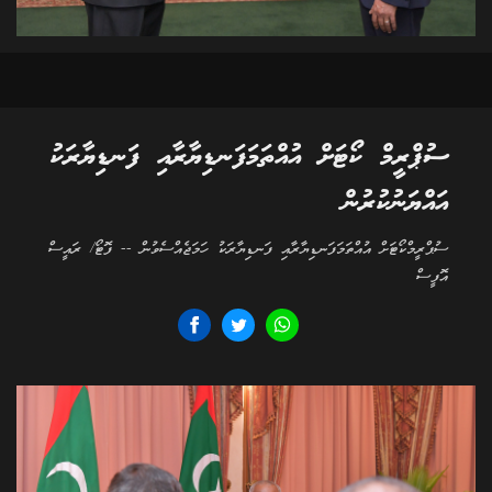
ސުޕްރީމް ކޯޓަށް އުއްތަމަފަނޑިޔާރާއި ފަނޑިޔާރަކު
އައްޔަނުކުރުން
ސުޕްރީމްކޯޓަށް އުއްތަމަފަނޑިޔާރާއި ފަނޑިޔާރަކު ހަމަޖެއްސެވުން -- ފޮޓޯ/ ރައީސް
އޮފީސް