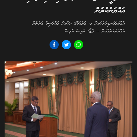
އައްޔަނުކުރުން
އުއްތަމަފަނޑިޔާރުކަމަށް މ. ގުލްފާމުގޭ އަހްމަދު މުއުތަސިމް އަދުނާން
އައްޔަނުކުރެއްވުން -- ފޮޓޯ/ ރައީސް އޮފީސް