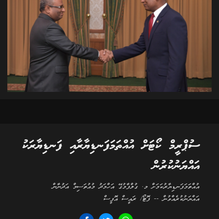
ސުޕްރީމް ކޯޓަށް އުއްތަމަފަނޑިޔާރާއި ފަނޑިޔާރަކު
އައްޔަނުކުރުން
އުއްތަމަފަނޑިޔާރުކަމަށް މ. ގުލްފާމުގޭ އަހްމަދު މުއުތަސިމް އަދުނާން
އައްޔަނުކުރެއްވުން -- ފޮޓޯ/ ރައީސް އޮފީސް