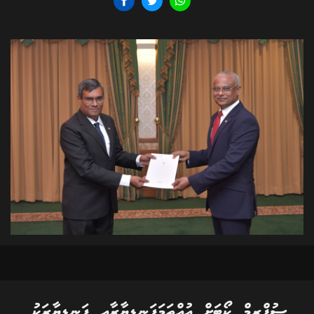
ސުޕްރީމް ކޯޓަށް އުއްތަމަފަނޑިޔާރާއި ފަނޑިޔާރަކު