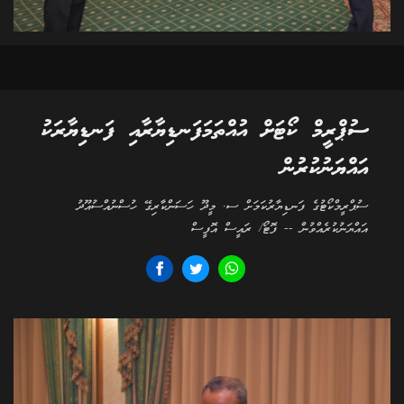
ސުޕްރީމް ކޯޓަށް އުއްތަމަފަނޑިޔާރާއި ފަނޑިޔާރަކު
އައްޔަނުކުރުން
ސުޕްރީމްކޯޓުގެ ފަނޑިޔާރުކަމަށް ސ. މީދޫ ހަސަންކާރިގޭ ހުސްނުއްސުއޫދު
އައްޔަނުކުރެއްވުން -- ފޮޓޯ/ ރައީސް އޮފީސް