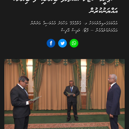
އައްޔަނުކުރުން
އުއްތަމަފަނޑިޔާރުކަމަށް މ. ގުލްފާމުގޭ އަހްމަދު މުއުތަސިމް އަދުނާން
އައްޔަނުކުރެއްވުން -- ފޮޓޯ/ ރައީސް އޮފީސް