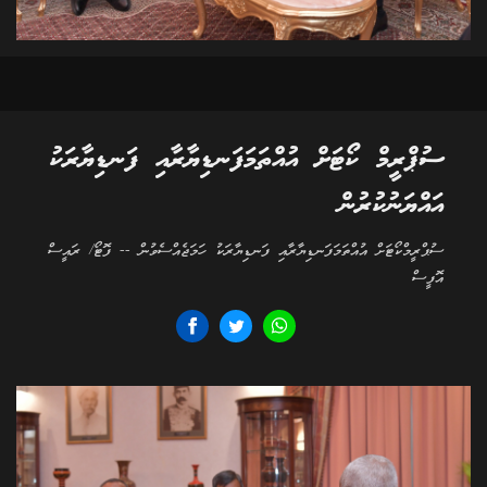
ސުޕްރީމް ކޯޓަށް އުއްތަމަފަނޑިޔާރާއި ފަނޑިޔާރަކު
އައްޔަނުކުރުން
ސުޕްރީމްކޯޓަށް އުއްތަމަފަނޑިޔާރާއި ފަނޑިޔާރަކު ހަމަޖެއްސެވުން -- ފޮޓޯ/ ރައީސް
އޮފީސް