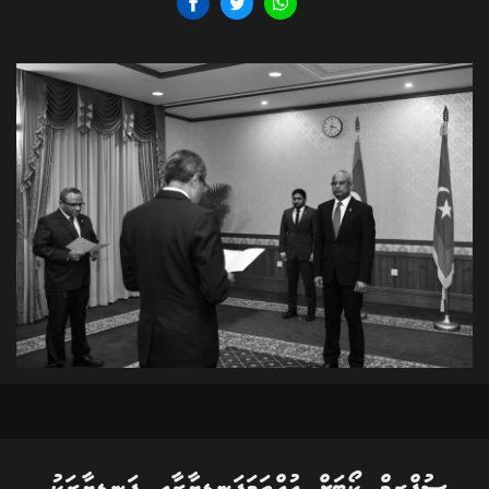
ސުޕްރީމް ކޯޓަށް އުއްތަމަފަނޑިޔާރާއި ފަނޑިޔާރަކު