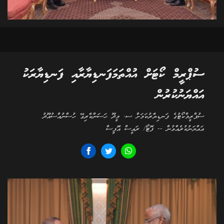
ސުޕްރީމް ކޯޓަށް އުއްތަމަފަނޑިޔާރާއި ފަނޑިޔާރަކު
އައްޔަނުކުރުން
ސުޕްރީމްކޯޓުގެ ފަނޑިޔާރުކަމަށް ސ. މީދޫ ހަސަންކާރިގޭ ހުސްނުއްސުއޫދު
އައްޔަނުކުރެއްވުން -- ފޮޓޯ/ ރައީސް އޮފީސް