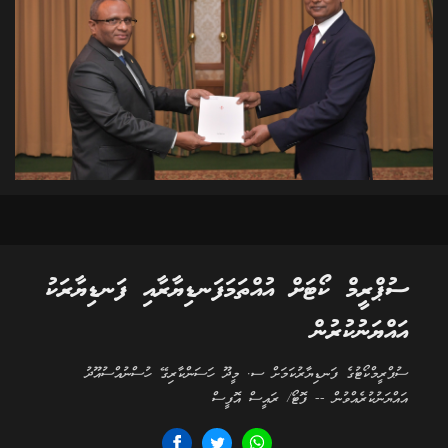
ސުޕްރީމް ކޯޓަށް އުއްތަމަފަނޑިޔާރާއި ފަނޑިޔާރަކު
އައްޔަނުކުރުން
ސުޕްރީމްކޯޓުގެ ފަނޑިޔާރުކަމަށް ސ. މީދޫ ހަސަންކާރިގޭ ހުސްނުއްސުއޫދު
އައްޔަނުކުރެއްވުން -- ފޮޓޯ/ ރައީސް އޮފީސް