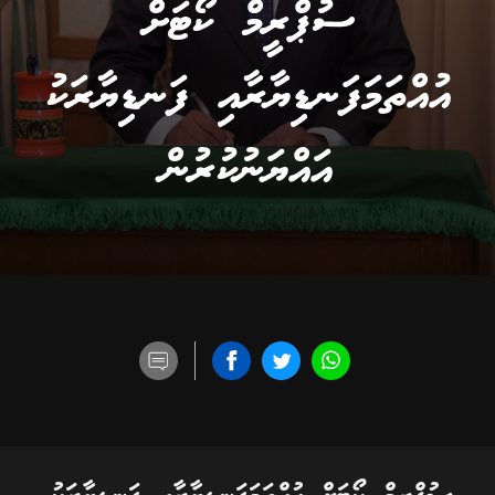
ސުޕްރީމް ކޯޓަށް
އުއްތަމަފަނޑިޔާރާއި ފަނޑިޔާރަކު
އައްޔަނުކުރުން