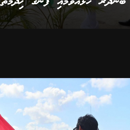
ނދަރު ހުޅުއްވުމާއި ފެނުގެ ޚިދުމަތް އ