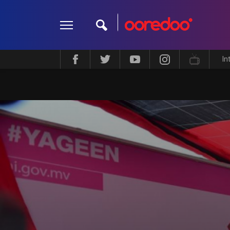
In
ދީން
ކޮލަމް
މަލްޓިމީޑިއާ