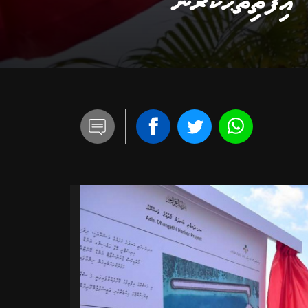
ިފްތިތާޙްކުރުން