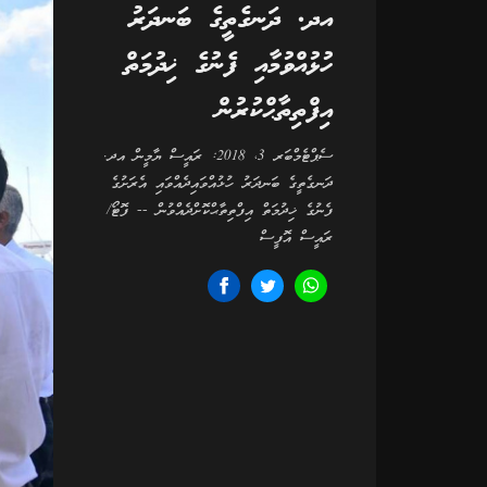
އދ. ދަނގެތީގެ ބަނދަރު
ހުޅުއްވުމާއި ފެނުގެ ޚިދުމަތް
އިފްތިތާޙްކުރުން
ސެޕްޓެމްބަރ 3، 2018: ރައީސް ޔާމީން އދ.
ދަނގެތީގެ ބަނދަރު ހުޅުއްވައިދެއްވައި އެރަށުގެ
ފެނުގެ ޚިދުމަތް އިފްތިތާޙްކޮށްދެއްވުން -- ފޮޓޯ/
ރައީސް އޮފީސް