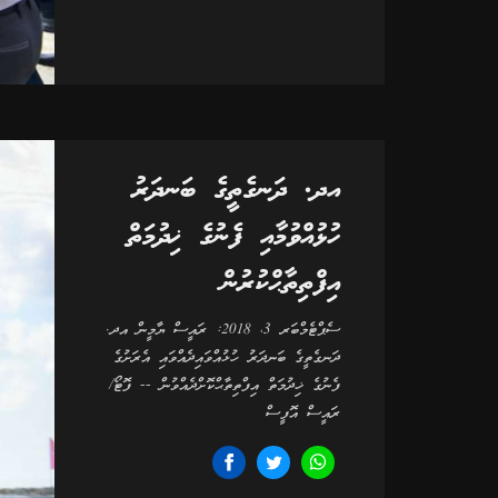
އދ. ދަނގެތީގެ ބަނދަރު
ހުޅުއްވުމާއި ފެނުގެ ޚިދުމަތް
އިފްތިތާޙްކުރުން
ސެޕްޓެމްބަރ 3، 2018: ރައީސް ޔާމީން އދ.
ދަނގެތީގެ ބަނދަރު ހުޅުއްވައިދެއްވައި އެރަށުގެ
ފެނުގެ ޚިދުމަތް އިފްތިތާޙްކޮށްދެއްވުން -- ފޮޓޯ/
ރައީސް އޮފީސް