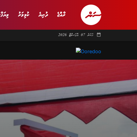
ރާއްޖެ
ދުނިޔެ
ކުޅިވަރު
ވިޔަފާރ
date_range
ހުކުރު 07 އޮގަސްޓް 2026
ރާއްޖެ
ރިޕޯޓް
ދު