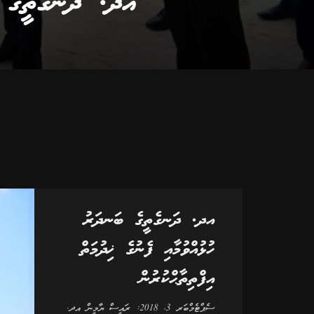
އދ. ދަނގެތީގެ ބަ
އދ. ދަނގެތީގެ ބަނދަރު
ހުޅުއްވުމާއި ފެނުގެ ޚިދުމަތް
އިފްތިތާޙްކުރުން
ސެޕްޓެމްބަރ 3، 2018: ރައީސް ޔާމީން އދ.