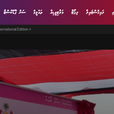
ި
ލައިފްސްޓައިލް
ރިޕޯޓް
މަލްޓިމީޑިއާ
ތައުލީމް
ސަން ޕޮޑްކާސްޓް
ternational Edition +
ނިޔެ
ވާހަކަ
ވިޔަފާރި
ލައިފްސްޓައިލް