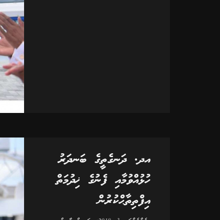
އދ. ދަނގެތީގެ ބަނދަރު
ހުޅުއްވުމާއި ފެނުގެ ޚިދުމަތް
އިފްތިތާޙްކުރުން