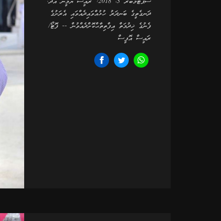
ސެޕްޓެމްބަރ 3، 2018: ރައީސް ޔާމީން އދ.
ދަނގެތީގެ ބަނދަރު ހުޅުއްވައިދެއްވައި އެރަށުގެ
ފެނުގެ ޚިދުމަތް އިފްތިތާޙްކޮށްދެއްވުން -- ފޮޓޯ/
ރައީސް އޮފީސް