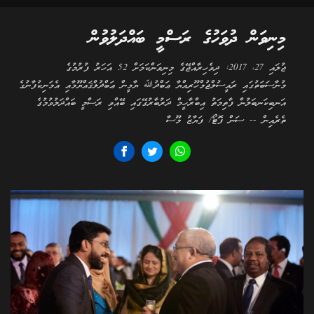
މިނިވަން ދުވަހުގެ ރަސްމީ ބައްދަލުވުން
ޖުލައި 27، 2017: ދިވެހިރާއްޖޭގެ މިނިވަންކަމަށް 52 އަހަރު ފުރުމުގެ
މުނާސަބަތުގައި ރައީސުލްޖުމްހޫރިއްޔާ ޢަބްދުﷲ ޔާމީން ޢަބްދުލްޤައްޔޫމާއި އެމަނިކުފާނުގެ
އަނބިކަނބަލުން ފާތިމަތު އިބްރާހީމް ދަރުބާރުގޭގައި ބޭއްވި ރަސްމީ ބައްދަލުވުމުގެ
ތެރެއިން -- ސަން ފޮޓޯ/ ފަޔާޒު މޫސާ