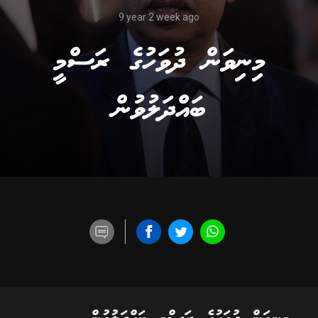
9 year 2 week ago
މިނިވަން ދުވަހުގެ ރަސްމީ
ބައްދަލުވުން