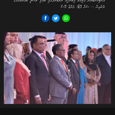
އަނބިކަނބަލުން ފާތިމަތު އިބްރާހީމް ދަރުބާރުގޭގައި ބޭއްވި ރަސްމީ ބައްދަލުވުމުގެ
ތެރެއިން -- ސަން ފޮޓޯ/ ފަޔާޒު މޫސާ