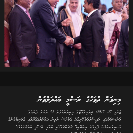
މިނިވަން ދުވަހުގެ ރަސްމީ ބައްދަލުވުން
ޖުލައި 27، 2017: ދިވެހިރާއްޖޭގެ މިނިވަންކަމަށް 52 އަހަރު ފުރުމުގެ
މުނާސަބަތުގައި ރައީސުލްޖުމްހޫރިއްޔާ ޢަބްދުﷲ ޔާމީން ޢަބްދުލްޤައްޔޫމާއި އެމަނިކުފާނުގެ
އަނބިކަނބަލުން ފާތިމަތު އިބްރާހީމް ދަރުބާރުގޭގައި ބޭއްވި ރަސްމީ ބައްދަލުވުމުގެ