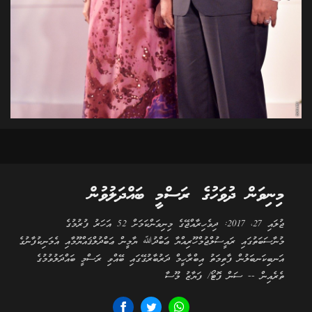
މިނިވަން ދުވަހުގެ ރަސްމީ ބައްދަލުވުން
ޖުލައި 27، 2017: ދިވެހިރާއްޖޭގެ މިނިވަންކަމަށް 52 އަހަރު ފުރުމުގެ
މުނާސަބަތުގައި ރައީސުލްޖުމްހޫރިއްޔާ ޢަބްދުﷲ ޔާމީން ޢަބްދުލްޤައްޔޫމާއި އެމަނިކުފާނުގެ
އަނބިކަނބަލުން ފާތިމަތު އިބްރާހީމް ދަރުބާރުގޭގައި ބޭއްވި ރަސްމީ ބައްދަލުވުމުގެ
ތެރެއިން -- ސަން ފޮޓޯ/ ފަޔާޒު މޫސާ