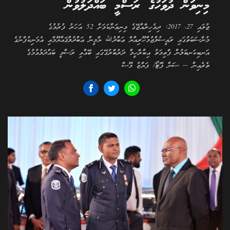
މިނިވަން ދުވަހުގެ ރަސްމީ ބައްދަލުވުން
ޖުލައި 27، 2017: ދިވެހިރާއްޖޭގެ މިނިވަންކަމަށް 52 އަހަރު ފުރުމުގެ
މުނާސަބަތުގައި ރައީސުލްޖުމްހޫރިއްޔާ ޢަބްދުﷲ ޔާމީން ޢަބްދުލްޤައްޔޫމާއި އެމަނިކުފާނުގެ
އަނބިކަނބަލުން ފާތިމަތު އިބްރާހީމް ދަރުބާރުގޭގައި ބޭއްވި ރަސްމީ ބައްދަލުވުމުގެ
ތެރެއިން -- ސަން ފޮޓޯ/ ފަޔާޒު މޫސާ