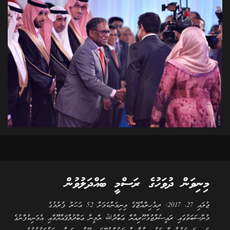
މިނިވަން ދުވަހުގެ ރަސްމީ ބައްދަލުވުން
ޖުލައި 27، 2017: ދިވެހިރާއްޖޭގެ މިނިވަންކަމަށް 52 އަހަރު ފުރުމުގެ
މުނާސަބަތުގައި ރައީސުލްޖުމްހޫރިއްޔާ ޢަބްދުﷲ ޔާމީން ޢަބްދުލްޤައްޔޫމާއި އެމަނިކުފާނުގެ