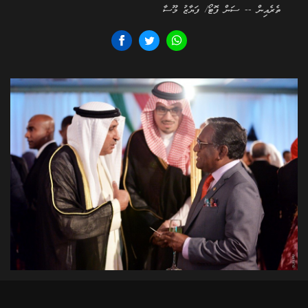
ތެރެއިން -- ސަން ފޮޓޯ/ ފަޔާޒު މޫސާ