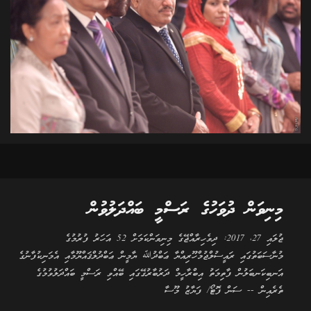
މިނިވަން ދުވަހުގެ ރަސްމީ ބައްދަލުވުން
ޖުލައި 27، 2017: ދިވެހިރާއްޖޭގެ މިނިވަންކަމަށް 52 އަހަރު ފުރުމުގެ
މުނާސަބަތުގައި ރައީސުލްޖުމްހޫރިއްޔާ ޢަބްދުﷲ ޔާމީން ޢަބްދުލްޤައްޔޫމާއި އެމަނިކުފާނުގެ
އަނބިކަނބަލުން ފާތިމަތު އިބްރާހީމް ދަރުބާރުގޭގައި ބޭއްވި ރަސްމީ ބައްދަލުވުމުގެ
ތެރެއިން -- ސަން ފޮޓޯ/ ފަޔާޒު މޫސާ