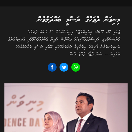
މިނިވަން ދުވަހުގެ ރަސްމީ ބައްދަލުވުން
ޖުލައި 27، 2017: ދިވެހިރާއްޖޭގެ މިނިވަންކަމަށް 52 އަހަރު ފުރުމުގެ
މުނާސަބަތުގައި ރައީސުލްޖުމްހޫރިއްޔާ ޢަބްދުﷲ ޔާމީން ޢަބްދުލްޤައްޔޫމާއި އެމަނިކުފާނުގެ
އަނބިކަނބަލުން ފާތިމަތު އިބްރާހީމް ދަރުބާރުގޭގައި ބޭއްވި ރަސްމީ ބައްދަލުވުމުގެ
ތެރެއިން -- ސަން ފޮޓޯ/ ފަޔާޒު މޫސާ