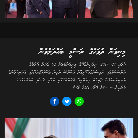
މިނިވަން ދުވަހުގެ ރަސްމީ ބައްދަލުވުން
ޖުލައި 27، 2017: ދިވެހިރާއްޖޭގެ މިނިވަންކަމަށް 52 އަހަރު ފުރުމުގެ
މުނާސަބަތުގައި ރައީސުލްޖުމްހޫރިއްޔާ ޢަބްދުﷲ ޔާމީން ޢަބްދުލްޤައްޔޫމާއި އެމަނިކުފާނުގެ
އަނބިކަނބަލުން ފާތިމަތު އިބްރާހީމް ދަރުބާރުގޭގައި ބޭއްވި ރަސްމީ ބައްދަލުވުމުގެ
ތެރެއިން -- ސަން ފޮޓޯ/ ފަޔާޒު މޫސާ