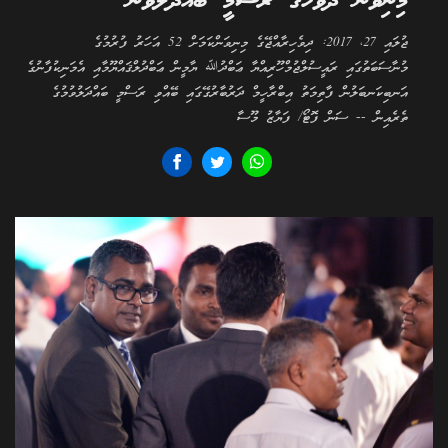
މިނިވަން ދުވަހުގެ ރަސްމީ ބައްދަލުވުން
ޖުލައި 27، 2017: ދިވެހިރާއްޖޭގެ މިނިވަންކަމަށް 52 އަހަރު ފުރުމުގެ
މުނާސަބަތުގައި ރައީސުލްޖުމްހޫރިއްޔާ ޢަބްދުﷲ ޔާމީން ޢަބްދުލްޤައްޔޫމާއި އެމަނިކުފާނުގެ
އަނބިކަނބަލުން ފާތިމަތު އިބްރާހީމް ދަރުބާރުގޭގައި ބޭއްވި ރަސްމީ ބައްދަލުވުމުގެ
ތެރެއިން -- ސަން ފޮޓޯ/ ފަޔާޒު މޫސާ