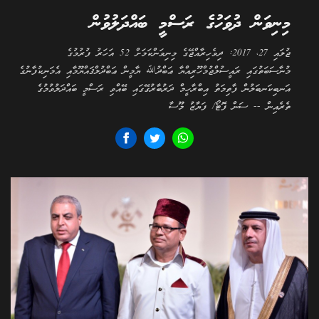
މިނިވަން ދުވަހުގެ ރަސްމީ ބައްދަލުވުން
ޖުލައި 27، 2017: ދިވެހިރާއްޖޭގެ މިނިވަންކަމަށް 52 އަހަރު ފުރުމުގެ
މުނާސަބަތުގައި ރައީސުލްޖުމްހޫރިއްޔާ ޢަބްދުﷲ ޔާމީން ޢަބްދުލްޤައްޔޫމާއި އެމަނިކުފާނުގެ
އަނބިކަނބަލުން ފާތިމަތު އިބްރާހީމް ދަރުބާރުގޭގައި ބޭއްވި ރަސްމީ ބައްދަލުވުމުގެ
ތެރެއިން -- ސަން ފޮޓޯ/ ފަޔާޒު މޫސާ