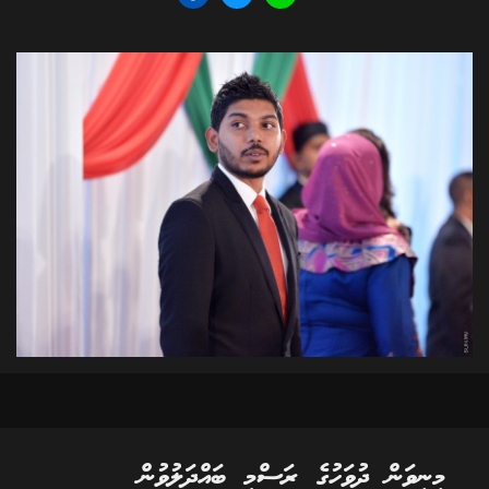
މިނިވަން ދުވަހުގެ ރަސްމީ ބައްދަލުވުން