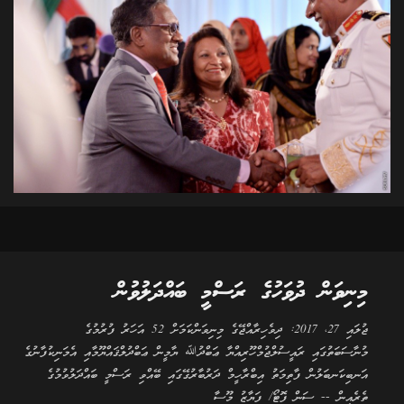
މިނިވަން ދުވަހުގެ ރަސްމީ ބައްދަލުވުން
ޖުލައި 27، 2017: ދިވެހިރާއްޖޭގެ މިނިވަންކަމަށް 52 އަހަރު ފުރުމުގެ
މުނާސަބަތުގައި ރައީސުލްޖުމްހޫރިއްޔާ ޢަބްދުﷲ ޔާމީން ޢަބްދުލްޤައްޔޫމާއި އެމަނިކުފާނުގެ
އަނބިކަނބަލުން ފާތިމަތު އިބްރާހީމް ދަރުބާރުގޭގައި ބޭއްވި ރަސްމީ ބައްދަލުވުމުގެ
ތެރެއިން -- ސަން ފޮޓޯ/ ފަޔާޒު މޫސާ