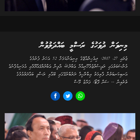
މިނިވަން ދުވަހުގެ ރަސްމީ ބައްދަލުވުން
ޖުލައި 27، 2017: ދިވެހިރާއްޖޭގެ މިނިވަންކަމަށް 52 އަހަރު ފުރުމުގެ
މުނާސަބަތުގައި ރައީސުލްޖުމްހޫރިއްޔާ ޢަބްދުﷲ ޔާމީން ޢަބްދުލްޤައްޔޫމާއި އެމަނިކުފާނުގެ
އަނބިކަނބަލުން ފާތިމަތު އިބްރާހީމް ދަރުބާރުގޭގައި ބޭއްވި ރަސްމީ ބައްދަލުވުމުގެ
ތެރެއިން -- ސަން ފޮޓޯ/ ފަޔާޒު މޫސާ