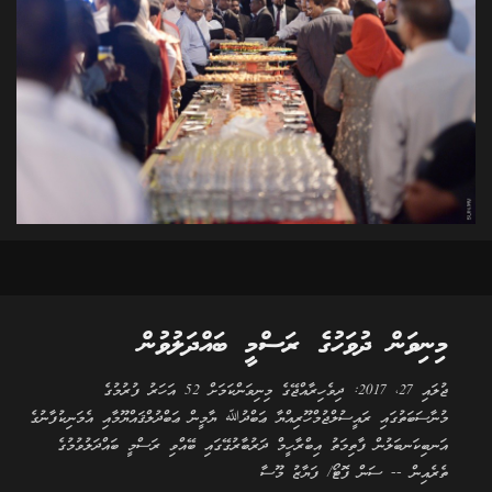
މިނިވަން ދުވަހުގެ ރަސްމީ ބައްދަލުވުން
ޖުލައި 27، 2017: ދިވެހިރާއްޖޭގެ މިނިވަންކަމަށް 52 އަހަރު ފުރުމުގެ
މުނާސަބަތުގައި ރައީސުލްޖުމްހޫރިއްޔާ ޢަބްދުﷲ ޔާމީން ޢަބްދުލްޤައްޔޫމާއި އެމަނިކުފާނުގެ
އަނބިކަނބަލުން ފާތިމަތު އިބްރާހީމް ދަރުބާރުގޭގައި ބޭއްވި ރަސްމީ ބައްދަލުވުމުގެ
ތެރެއިން -- ސަން ފޮޓޯ/ ފަޔާޒު މޫސާ