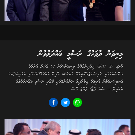
މިނިވަން ދުވަހުގެ ރަސްމީ ބައްދަލުވުން
ޖުލައި 27، 2017: ދިވެހިރާއްޖޭގެ މިނިވަންކަމަށް 52 އަހަރު ފުރުމުގެ
މުނާސަބަތުގައި ރައީސުލްޖުމްހޫރިއްޔާ ޢަބްދުﷲ ޔާމީން ޢަބްދުލްޤައްޔޫމާއި އެމަނިކުފާނުގެ
އަނބިކަނބަލުން ފާތިމަތު އިބްރާހީމް ދަރުބާރުގޭގައި ބޭއްވި ރަސްމީ ބައްދަލުވުމުގެ
ތެރެއިން -- ސަން ފޮޓޯ/ ފަޔާޒު މޫސާ