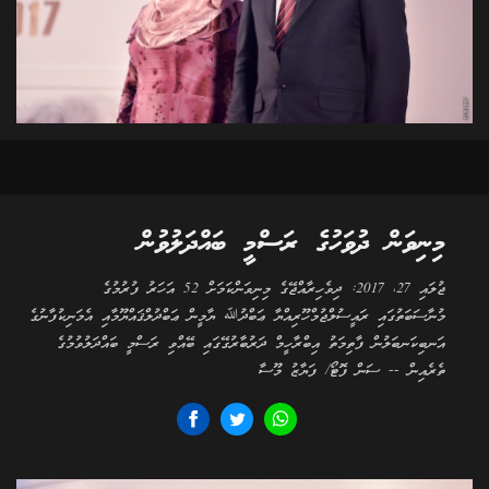
މިނިވަން ދުވަހުގެ ރަސްމީ ބައްދަލުވުން
ޖުލައި 27، 2017: ދިވެހިރާއްޖޭގެ މިނިވަންކަމަށް 52 އަހަރު ފުރުމުގެ
މުނާސަބަތުގައި ރައީސުލްޖުމްހޫރިއްޔާ ޢަބްދުﷲ ޔާމީން ޢަބްދުލްޤައްޔޫމާއި އެމަނިކުފާނުގެ
އަނބިކަނބަލުން ފާތިމަތު އިބްރާހީމް ދަރުބާރުގޭގައި ބޭއްވި ރަސްމީ ބައްދަލުވުމުގެ
ތެރެއިން -- ސަން ފޮޓޯ/ ފަޔާޒު މޫސާ