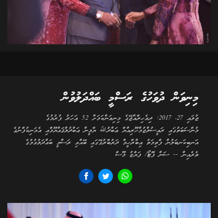
މިނިވަން ދުވަހުގެ ރަސްމީ ބައްދަލުވުން
ޖުލައި 27، 2017: ދިވެހިރާއްޖޭގެ މިނިވަންކަމަށް 52 އަހަރު ފުރުމުގެ
މުނާސަބަތުގައި ރައީސުލްޖުމްހޫރިއްޔާ ޢަބްދުﷲ ޔާމީން ޢަބްދުލްޤައްޔޫމާއި އެމަނިކުފާނުގެ
އަނބިކަނބަލުން ފާތިމަތު އިބްރާހީމް ދަރުބާރުގޭގައި ބޭއްވި ރަސްމީ ބައްދަލުވުމުގެ
ތެރެއިން -- ސަން ފޮޓޯ/ ފަޔާޒު މޫސާ