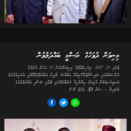
މިނިވަން ދުވަހުގެ ރަސްމީ ބައްދަލުވުން
ޖުލައި 27، 2017: ދިވެހިރާއްޖޭގެ މިނިވަންކަމަށް 52 އަހަރު ފުރުމުގެ
މުނާސަބަތުގައި ރައީސުލްޖުމްހޫރިއްޔާ ޢަބްދުﷲ ޔާމީން ޢަބްދުލްޤައްޔޫމާއި އެމަނިކުފާނުގެ
އަނބިކަނބަލުން ފާތިމަތު އިބްރާހީމް ދަރުބާރުގޭގައި ބޭއްވި ރަސްމީ ބައްދަލުވުމުގެ
ތެރެއިން -- ސަން ފޮޓޯ/ ފަޔާޒު މޫސާ