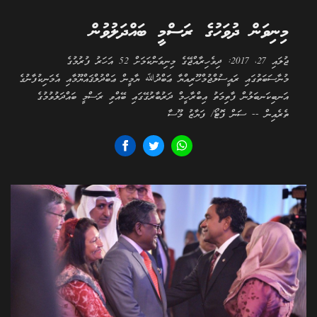
މިނިވަން ދުވަހުގެ ރަސްމީ ބައްދަލުވުން
ޖުލައި 27، 2017: ދިވެހިރާއްޖޭގެ މިނިވަންކަމަށް 52 އަހަރު ފުރުމުގެ
މުނާސަބަތުގައި ރައީސުލްޖުމްހޫރިއްޔާ ޢަބްދުﷲ ޔާމީން ޢަބްދުލްޤައްޔޫމާއި އެމަނިކުފާނުގެ
އަނބިކަނބަލުން ފާތިމަތު އިބްރާހީމް ދަރުބާރުގޭގައި ބޭއްވި ރަސްމީ ބައްދަލުވުމުގެ
ތެރެއިން -- ސަން ފޮޓޯ/ ފަޔާޒު މޫސާ