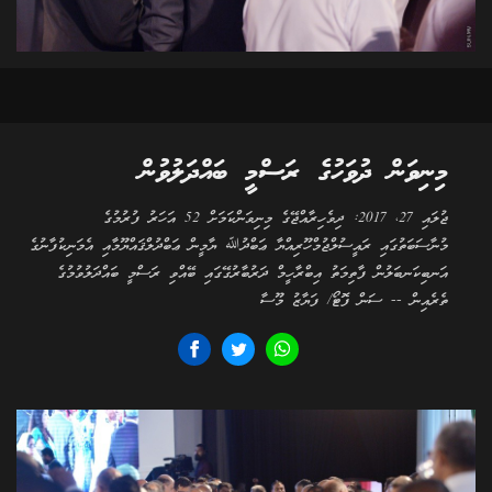
މިނިވަން ދުވަހުގެ ރަސްމީ ބައްދަލުވުން
ޖުލައި 27، 2017: ދިވެހިރާއްޖޭގެ މިނިވަންކަމަށް 52 އަހަރު ފުރުމުގެ
މުނާސަބަތުގައި ރައީސުލްޖުމްހޫރިއްޔާ ޢަބްދުﷲ ޔާމީން ޢަބްދުލްޤައްޔޫމާއި އެމަނިކުފާނުގެ
އަނބިކަނބަލުން ފާތިމަތު އިބްރާހީމް ދަރުބާރުގޭގައި ބޭއްވި ރަސްމީ ބައްދަލުވުމުގެ
ތެރެއިން -- ސަން ފޮޓޯ/ ފަޔާޒު މޫސާ