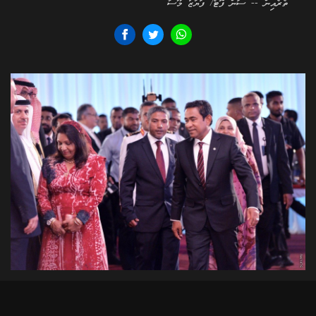
ތެރެއިން -- ސަން ފޮޓޯ/ ފަޔާޒު މޫސާ