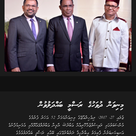
މިނިވަން ދުވަހުގެ ރަސްމީ ބައްދަލުވުން
ޖުލައި 27، 2017: ދިވެހިރާއްޖޭގެ މިނިވަންކަމަށް 52 އަހަރު ފުރުމުގެ
މުނާސަބަތުގައި ރައީސުލްޖުމްހޫރިއްޔާ ޢަބްދުﷲ ޔާމީން ޢަބްދުލްޤައްޔޫމާއި އެމަނިކުފާނުގެ
އަނބިކަނބަލުން ފާތިމަތު އިބްރާހީމް ދަރުބާރުގޭގައި ބޭއްވި ރަސްމީ ބައްދަލުވުމުގެ