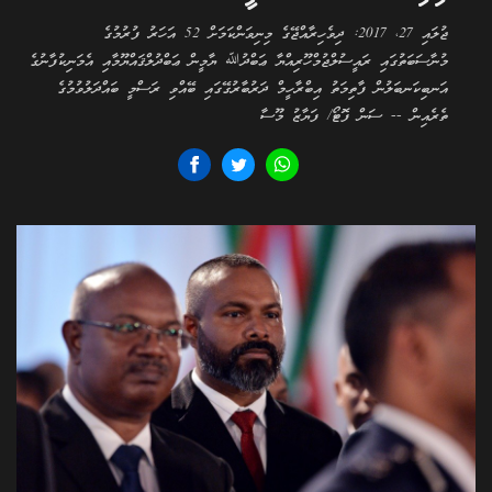
ޖުލައި 27، 2017: ދިވެހިރާއްޖޭގެ މިނިވަންކަމަށް 52 އަހަރު ފުރުމުގެ
މުނާސަބަތުގައި ރައީސުލްޖުމްހޫރިއްޔާ ޢަބްދުﷲ ޔާމީން ޢަބްދުލްޤައްޔޫމާއި އެމަނިކުފާނުގެ
އަނބިކަނބަލުން ފާތިމަތު އިބްރާހީމް ދަރުބާރުގޭގައި ބޭއްވި ރަސްމީ ބައްދަލުވުމުގެ
ތެރެއިން -- ސަން ފޮޓޯ/ ފަޔާޒު މޫސާ