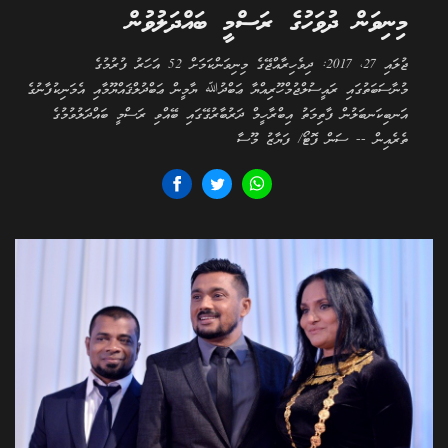
މިނިވަން ދުވަހުގެ ރަސްމީ ބައްދަލުވުން
ޖުލައި 27، 2017: ދިވެހިރާއްޖޭގެ މިނިވަންކަމަށް 52 އަހަރު ފުރުމުގެ
މުނާސަބަތުގައި ރައީސުލްޖުމްހޫރިއްޔާ ޢަބްދުﷲ ޔާމީން ޢަބްދުލްޤައްޔޫމާއި އެމަނިކުފާނުގެ
އަނބިކަނބަލުން ފާތިމަތު އިބްރާހީމް ދަރުބާރުގޭގައި ބޭއްވި ރަސްމީ ބައްދަލުވުމުގެ
ތެރެއިން -- ސަން ފޮޓޯ/ ފަޔާޒު މޫސާ