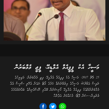
މަސީހާ އެކު ޕީޕީއެމް އެމްޑީއޭ، ޕީޖީ މެމްބަރުން
25 މާޗް 2017: މަސީހާ އެކު ޕީޕީއެމް އެމްޑީއޭ، ޕީޖީ މެމްބަރުން: މަޖިލީހުގެ
ރައީސް އަބްދުﷲ މަސީހްގެ އިތުބާރުނެތް ކަމުގެ ވޯޓް ނަގަން އުޅޭތީ ސާޅީސް އެއް
މެމްބަރުންނާއެކު ޕީޕީއެމް އެމްޑީއޭ ކޯލިޝަނުން ބޭއްވި ނޫސްވެރިންގެ ބައްދަލުވުމުގެ
ތެރެއިން---ސަން ފޮޓޯ/ މުހައްމަދު އަފްރާހް