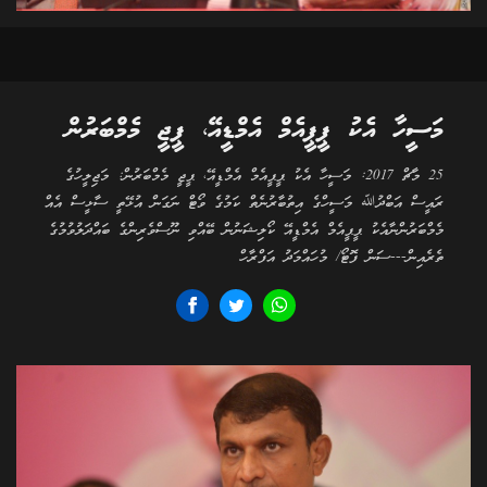
މަސީހާ އެކު ޕީޕީއެމް އެމްޑީއޭ، ޕީޖީ މެމްބަރުން
25 މާޗް 2017: މަސީހާ އެކު ޕީޕީއެމް އެމްޑީއޭ، ޕީޖީ މެމްބަރުން: މަޖިލީހުގެ
ރައީސް އަބްދުﷲ މަސީހްގެ އިތުބާރުނެތް ކަމުގެ ވޯޓް ނަގަން އުޅޭތީ ސާޅީސް އެއް
މެމްބަރުންނާއެކު ޕީޕީއެމް އެމްޑީއޭ ކޯލިޝަނުން ބޭއްވި ނޫސްވެރިންގެ ބައްދަލުވުމުގެ
ތެރެއިން---ސަން ފޮޓޯ/ މުހައްމަދު އަފްރާހް