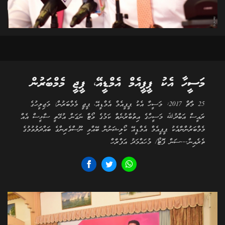
މަސީހާ އެކު ޕީޕީއެމް އެމްޑީއޭ، ޕީޖީ މެމްބަރުން
25 މާޗް 2017: މަސީހާ އެކު ޕީޕީއެމް އެމްޑީއޭ، ޕީޖީ މެމްބަރުން: މަޖިލީހުގެ
ރައީސް އަބްދުﷲ މަސީހްގެ އިތުބާރުނެތް ކަމުގެ ވޯޓް ނަގަން އުޅޭތީ ސާޅީސް އެއް
މެމްބަރުންނާއެކު ޕީޕީއެމް އެމްޑީއޭ ކޯލިޝަނުން ބޭއްވި ނޫސްވެރިންގެ ބައްދަލުވުމުގެ
ތެރެއިން---ސަން ފޮޓޯ/ މުހައްމަދު އަފްރާހް