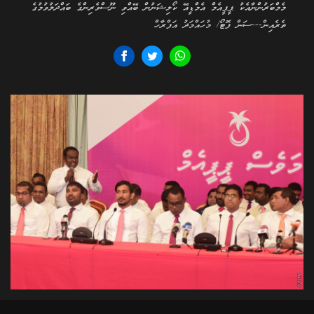
މެމްބަރުންނާއެކު ޕީޕީއެމް އެމްޑީއޭ ކޯލިޝަނުން ބޭއްވި ނޫސްވެރިންގެ ބައްދަލުވުމުގެ
ތެރެއިން---ސަން ފޮޓޯ/ މުހައްމަދު އަފްރާހް