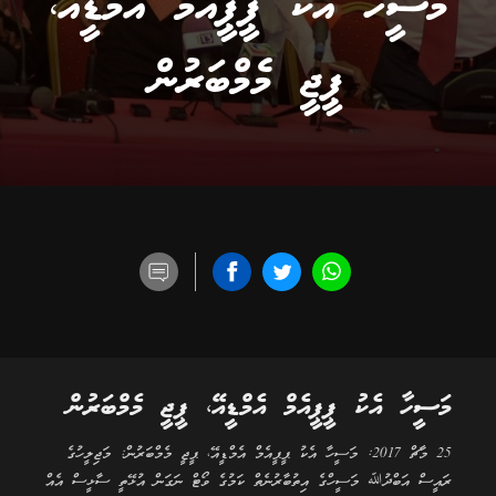
މަސީހާ އެކު ޕީޕީއެމް އެމްޑީއޭ،
ޕީޖީ މެމްބަރުން
މަސީހާ އެކު ޕީޕީއެމް އެމްޑީއޭ، ޕީޖީ މެމްބަރުން
25 މާޗް 2017: މަސީހާ އެކު ޕީޕީއެމް އެމްޑީއޭ، ޕީޖީ މެމްބަރުން: މަޖިލީހުގެ
ރައީސް އަބްދުﷲ މަސީހްގެ އިތުބާރުނެތް ކަމުގެ ވޯޓް ނަގަން އުޅޭތީ ސާޅީސް އެއް