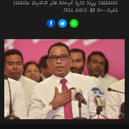
މެމްބަރުންނާއެކު ޕީޕީއެމް އެމްޑީއޭ ކޯލިޝަނުން ބޭއްވި ނޫސްވެރިންގެ ބައްދަލުވުމުގެ
ތެރެއިން---ސަން ފޮޓޯ/ މުހައްމަދު އަފްރާހް