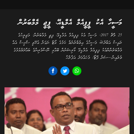
މަސީހާ އެކު ޕީޕީއެމް އެމްޑީއޭ، ޕީޖީ މެމްބަރުން
25 މާޗް 2017: މަސީހާ އެކު ޕީޕީއެމް އެމްޑީއޭ، ޕީޖީ މެމްބަރުން: މަޖިލީހުގެ
ރައީސް އަބްދުﷲ މަސީހްގެ އިތުބާރުނެތް ކަމުގެ ވޯޓް ނަގަން އުޅޭތީ ސާޅީސް އެއް
މެމްބަރުންނާއެކު ޕީޕީއެމް އެމްޑީއޭ ކޯލިޝަނުން ބޭއްވި ނޫސްވެރިންގެ ބައްދަލުވުމުގެ
ތެރެއިން---ސަން ފޮޓޯ/ މުހައްމަދު އަފްރާހް