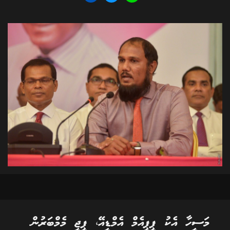
މަސީހާ އެކު ޕީޕީއެމް އެމްޑީއޭ، ޕީޖީ މެމްބަރުން