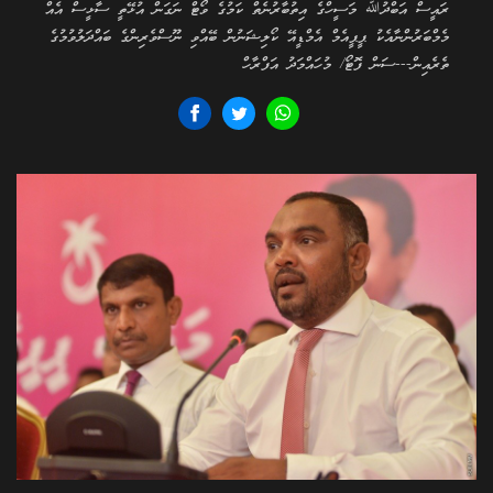
ރައީސް އަބްދުﷲ މަސީހްގެ އިތުބާރުނެތް ކަމުގެ ވޯޓް ނަގަން އުޅޭތީ ސާޅީސް އެއް
މެމްބަރުންނާއެކު ޕީޕީއެމް އެމްޑީއޭ ކޯލިޝަނުން ބޭއްވި ނޫސްވެރިންގެ ބައްދަލުވުމުގެ
ތެރެއިން---ސަން ފޮޓޯ/ މުހައްމަދު އަފްރާހް