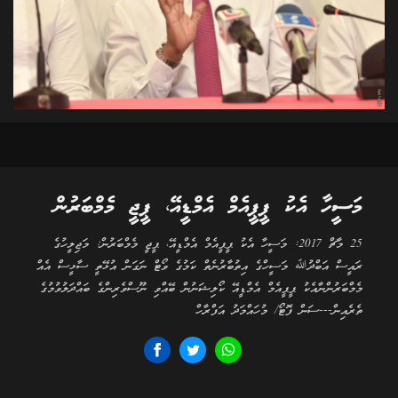
މަސީހާ އެކު ޕީޕީއެމް އެމްޑީއޭ، ޕީޖީ މެމްބަރުން
25 މާޗް 2017: މަސީހާ އެކު ޕީޕީއެމް އެމްޑީއޭ، ޕީޖީ މެމްބަރުން: މަޖިލީހުގެ
ރައީސް އަބްދުﷲ މަސީހްގެ އިތުބާރުނެތް ކަމުގެ ވޯޓް ނަގަން އުޅޭތީ ސާޅީސް އެއް
މެމްބަރުންނާއެކު ޕީޕީއެމް އެމްޑީއޭ ކޯލިޝަނުން ބޭއްވި ނޫސްވެރިންގެ ބައްދަލުވުމުގެ
ތެރެއިން---ސަން ފޮޓޯ/ މުހައްމަދު އަފްރާހް