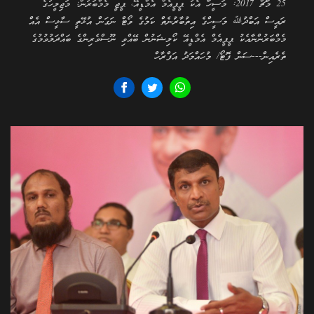
25 މާޗް 2017: މަސީހާ އެކު ޕީޕީއެމް އެމްޑީއޭ، ޕީޖީ މެމްބަރުން: މަޖިލީހުގެ
ރައީސް އަބްދުﷲ މަސީހްގެ އިތުބާރުނެތް ކަމުގެ ވޯޓް ނަގަން އުޅޭތީ ސާޅީސް އެއް
މެމްބަރުންނާއެކު ޕީޕީއެމް އެމްޑީއޭ ކޯލިޝަނުން ބޭއްވި ނޫސްވެރިންގެ ބައްދަލުވުމުގެ
ތެރެއިން---ސަން ފޮޓޯ/ މުހައްމަދު އަފްރާހް