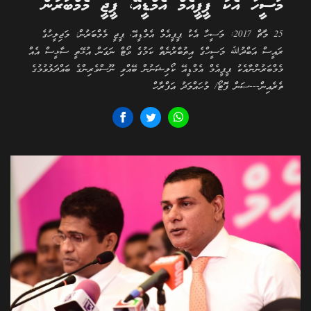
މަސީހާ އެކު ޕީޕީއެމް އެމްޑީއޭ، ޕީޖީ މެމްބަރުން
25 މާޗް 2017: މަސީހާ އެކު ޕީޕީއެމް އެމްޑީއޭ، ޕީޖީ މެމްބަރުން: މަޖިލީހުގެ
ރައީސް އަބްދުﷲ މަސީހްގެ އިތުބާރުނެތް ކަމުގެ ވޯޓް ނަގަން އުޅޭތީ ސާޅީސް އެއް
މެމްބަރުންނާއެކު ޕީޕީއެމް އެމްޑީއޭ ކޯލިޝަނުން ބޭއްވި ނޫސްވެރިންގެ ބައްދަލުވުމުގެ
ތެރެއިން---ސަން ފޮޓޯ/ މުހައްމަދު އަފްރާހް