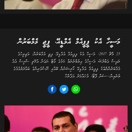
މަސީހާ އެކު ޕީޕީއެމް އެމްޑީއޭ، ޕީޖީ މެމްބަރުން
25 މާޗް 2017: މަސީހާ އެކު ޕީޕީއެމް އެމްޑީއޭ، ޕީޖީ މެމްބަރުން: މަޖިލީހުގެ
ރައީސް އަބްދުﷲ މަސީހްގެ އިތުބާރުނެތް ކަމުގެ ވޯޓް ނަގަން އުޅޭތީ ސާޅީސް އެއް
މެމްބަރުންނާއެކު ޕީޕީއެމް އެމްޑީއޭ ކޯލިޝަނުން ބޭއްވި ނޫސްވެރިންގެ ބައްދަލުވުމުގެ
ތެރެއިން---ސަން ފޮޓޯ/ މުހައްމަދު އަފްރާހް