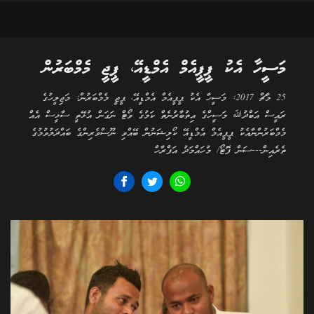
މަސީހާ އެކު ޕީޕީއެމް އެމްޑީއޭ، ޕީޖީ މެމްބަރުން
25 މާޗް 2017: މަސީހާ އެކު ޕީޕީއެމް އެމްޑީއޭ، ޕީޖީ މެމްބަރުން: މަޖިލީހުގެ
ރައީސް އަބްދުﷲ މަސީހްގެ އިތުބާރުނެތް ކަމުގެ ވޯޓް ނަގަން އުޅޭތީ ސާޅީސް އެއް
މެމްބަރުންނާއެކު ޕީޕީއެމް އެމްޑީއޭ ކޯލިޝަނުން ބޭއްވި ނޫސްވެރިންގެ ބައްދަލުވުމުގެ
ތެރެއިން---ސަން ފޮޓޯ/ މުހައްމަދު އަފްރާހް