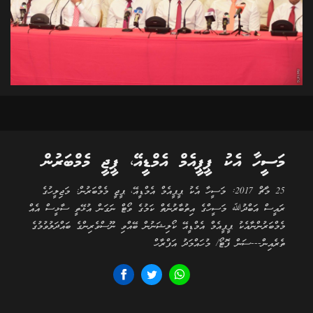
މަސީހާ އެކު ޕީޕީއެމް އެމްޑީއޭ، ޕީޖީ މެމްބަރުން
25 މާޗް 2017: މަސީހާ އެކު ޕީޕީއެމް އެމްޑީއޭ، ޕީޖީ މެމްބަރުން: މަޖިލީހުގެ
ރައީސް އަބްދުﷲ މަސީހްގެ އިތުބާރުނެތް ކަމުގެ ވޯޓް ނަގަން އުޅޭތީ ސާޅީސް އެއް
މެމްބަރުންނާއެކު ޕީޕީއެމް އެމްޑީއޭ ކޯލިޝަނުން ބޭއްވި ނޫސްވެރިންގެ ބައްދަލުވުމުގެ
ތެރެއިން---ސަން ފޮޓޯ/ މުހައްމަދު އަފްރާހް