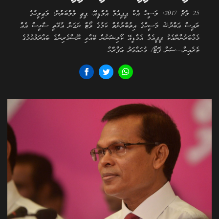
25 މާޗް 2017: މަސީހާ އެކު ޕީޕީއެމް އެމްޑީއޭ، ޕީޖީ މެމްބަރުން: މަޖިލީހުގެ
ރައީސް އަބްދުﷲ މަސީހްގެ އިތުބާރުނެތް ކަމުގެ ވޯޓް ނަގަން އުޅޭތީ ސާޅީސް އެއް
މެމްބަރުންނާއެކު ޕީޕީއެމް އެމްޑީއޭ ކޯލިޝަނުން ބޭއްވި ނޫސްވެރިންގެ ބައްދަލުވުމުގެ
ތެރެއިން---ސަން ފޮޓޯ/ މުހައްމަދު އަފްރާހް