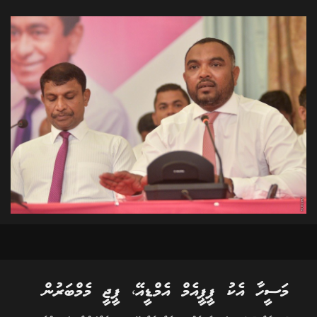
މަސީހާ އެކު ޕީޕީއެމް އެމްޑީއޭ، ޕީޖީ މެމްބަރުން