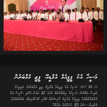
މަސީހާ އެކު ޕީޕީއެމް އެމްޑީއޭ، ޕީޖީ މެމްބަރުން
25 މާޗް 2017: މަސީހާ އެކު ޕީޕީއެމް އެމްޑީއޭ، ޕީޖީ މެމްބަރުން: މަޖިލީހުގެ
ރައީސް އަބްދުﷲ މަސީހްގެ އިތުބާރުނެތް ކަމުގެ ވޯޓް ނަގަން އުޅޭތީ ސާޅީސް އެއް
މެމްބަރުންނާއެކު ޕީޕީއެމް އެމްޑީއޭ ކޯލިޝަނުން ބޭއްވި ނޫސްވެރިންގެ ބައްދަލުވުމުގެ
ތެރެއިން---ސަން ފޮޓޯ/ މުހައްމަދު އަފްރާހް