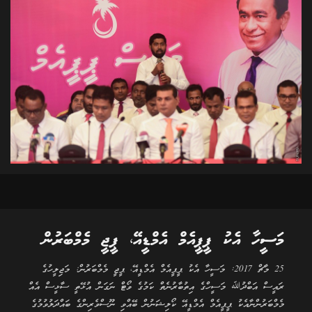
މަސީހާ އެކު ޕީޕީއެމް އެމްޑީއޭ، ޕީޖީ މެމްބަރުން
25 މާޗް 2017: މަސީހާ އެކު ޕީޕީއެމް އެމްޑީއޭ، ޕީޖީ މެމްބަރުން: މަޖިލީހުގެ
ރައީސް އަބްދުﷲ މަސީހްގެ އިތުބާރުނެތް ކަމުގެ ވޯޓް ނަގަން އުޅޭތީ ސާޅީސް އެއް
މެމްބަރުންނާއެކު ޕީޕީއެމް އެމްޑީއޭ ކޯލިޝަނުން ބޭއްވި ނޫސްވެރިންގެ ބައްދަލުވުމުގެ