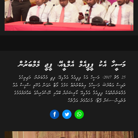
މަސީހާ އެކު ޕީޕީއެމް އެމްޑީއޭ، ޕީޖީ މެމްބަރުން
25 މާޗް 2017: މަސީހާ އެކު ޕީޕީއެމް އެމްޑީއޭ، ޕީޖީ މެމްބަރުން: މަޖިލީހުގެ
ރައީސް އަބްދުﷲ މަސީހްގެ އިތުބާރުނެތް ކަމުގެ ވޯޓް ނަގަން އުޅޭތީ ސާޅީސް އެއް
މެމްބަރުންނާއެކު ޕީޕީއެމް އެމްޑީއޭ ކޯލިޝަނުން ބޭއްވި ނޫސްވެރިންގެ ބައްދަލުވުމުގެ
ތެރެއިން---ސަން ފޮޓޯ/ މުހައްމަދު އަފްރާހް