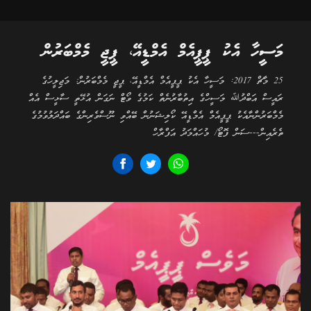
މަސީހާ އެކު ޕީޕީއެމް އެމްޑީއޭ، ޕީޖީ މެމްބަރުން
25 މާޗް 2017: މަސީހާ އެކު ޕީޕީއެމް އެމްޑީއޭ، ޕީޖީ މެމްބަރުން: މަޖިލީހުގެ
ރައީސް އަބްދުﷲ މަސީހްގެ އިތުބާރުނެތް ކަމުގެ ވޯޓް ނަގަން އުޅޭތީ ސާޅީސް އެއް
މެމްބަރުންނާއެކު ޕީޕީއެމް އެމްޑީއޭ ކޯލިޝަނުން ބޭއްވި ނޫސްވެރިންގެ ބައްދަލުވުމުގެ
ތެރެއިން---ސަން ފޮޓޯ/ މުހައްމަދު އަފްރާހް