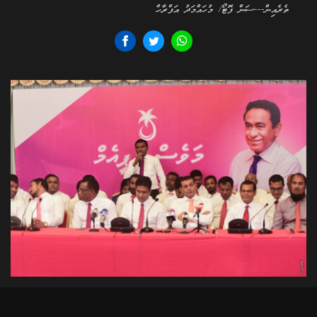
ތެރެއިން---ސަން ފޮޓޯ/ މުހައްމަދު އަފްރާހް