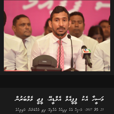
މަސީހާ އެކު ޕީޕީއެމް އެމްޑީއޭ، ޕީޖީ މެމްބަރުން
25 މާޗް 2017: މަސީހާ އެކު ޕީޕީއެމް އެމްޑީއޭ، ޕީޖީ މެމްބަރުން: މަޖިލީހުގެ