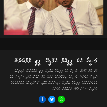
މަސީހާ އެކު ޕީޕީއެމް އެމްޑީއޭ، ޕީޖީ މެމްބަރުން
25 މާޗް 2017: މަސީހާ އެކު ޕީޕީއެމް އެމްޑީއޭ، ޕީޖީ މެމްބަރުން: މަޖިލީހުގެ
ރައީސް އަބްދުﷲ މަސީހްގެ އިތުބާރުނެތް ކަމުގެ ވޯޓް ނަގަން އުޅޭތީ ސާޅީސް އެއް
މެމްބަރުންނާއެކު ޕީޕީއެމް އެމްޑީއޭ ކޯލިޝަނުން ބޭއްވި ނޫސްވެރިންގެ ބައްދަލުވުމުގެ
ތެރެއިން---ސަން ފޮޓޯ/ މުހައްމަދު އަފްރާހް