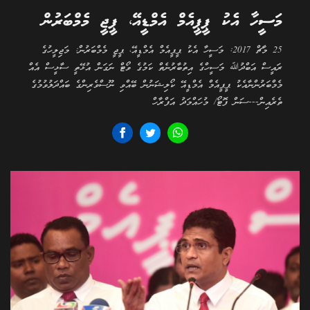
މަސީހާ އެކު ޕީޕީއެމް އެމްޑީއޭ، ޕީޖީ މެމްބަރުން
25 މާޗް 2017: މަސީހާ އެކު ޕީޕީއެމް އެމްޑީއޭ، ޕީޖީ މެމްބަރުން: މަޖިލީހުގެ
ރައީސް އަބްދުﷲ މަސީހްގެ އިތުބާރުނެތް ކަމުގެ ވޯޓް ނަގަން އުޅޭތީ ސާޅީސް އެއް
މެމްބަރުންނާއެކު ޕީޕީއެމް އެމްޑީއޭ ކޯލިޝަނުން ބޭއްވި ނޫސްވެރިންގެ ބައްދަލުވުމުގެ
ތެރެއިން---ސަން ފޮޓޯ/ މުހައްމަދު އަފްރާހް