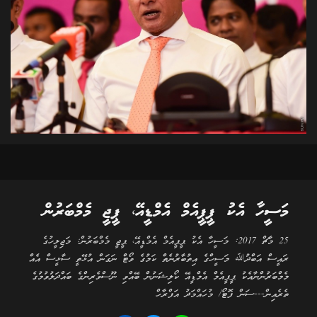
މަސީހާ އެކު ޕީޕީއެމް އެމްޑީއޭ، ޕީޖީ މެމްބަރުން
25 މާޗް 2017: މަސީހާ އެކު ޕީޕީއެމް އެމްޑީއޭ، ޕީޖީ މެމްބަރުން: މަޖިލީހުގެ
ރައީސް އަބްދުﷲ މަސީހްގެ އިތުބާރުނެތް ކަމުގެ ވޯޓް ނަގަން އުޅޭތީ ސާޅީސް އެއް
މެމްބަރުންނާއެކު ޕީޕީއެމް އެމްޑީއޭ ކޯލިޝަނުން ބޭއްވި ނޫސްވެރިންގެ ބައްދަލުވުމުގެ
ތެރެއިން---ސަން ފޮޓޯ/ މުހައްމަދު އަފްރާހް