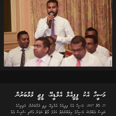
މަސީހާ އެކު ޕީޕީއެމް އެމްޑީއޭ، ޕީޖީ މެމްބަރުން
25 މާޗް 2017: މަސީހާ އެކު ޕީޕީއެމް އެމްޑީއޭ، ޕީޖީ މެމްބަރުން: މަޖިލީހުގެ
ރައީސް އަބްދުﷲ މަސީހްގެ އިތުބާރުނެތް ކަމުގެ ވޯޓް ނަގަން އުޅޭތީ ސާޅީސް އެއް