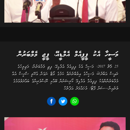
މަސީހާ އެކު ޕީޕީއެމް އެމްޑީއޭ، ޕީޖީ މެމްބަރުން
25 މާޗް 2017: މަސީހާ އެކު ޕީޕީއެމް އެމްޑީއޭ، ޕީޖީ މެމްބަރުން: މަޖިލީހުގެ
ރައީސް އަބްދުﷲ މަސީހްގެ އިތުބާރުނެތް ކަމުގެ ވޯޓް ނަގަން އުޅޭތީ ސާޅީސް އެއް
މެމްބަރުންނާއެކު ޕީޕީއެމް އެމްޑީއޭ ކޯލިޝަނުން ބޭއްވި ނޫސްވެރިންގެ ބައްދަލުވުމުގެ
ތެރެއިން---ސަން ފޮޓޯ/ މުހައްމަދު އަފްރާހް