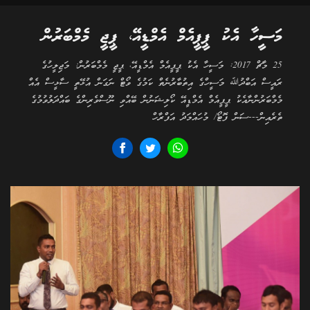
މަސީހާ އެކު ޕީޕީއެމް އެމްޑީއޭ، ޕީޖީ މެމްބަރުން
25 މާޗް 2017: މަސީހާ އެކު ޕީޕީއެމް އެމްޑީއޭ، ޕީޖީ މެމްބަރުން: މަޖިލީހުގެ
ރައީސް އަބްދުﷲ މަސީހްގެ އިތުބާރުނެތް ކަމުގެ ވޯޓް ނަގަން އުޅޭތީ ސާޅީސް އެއް
މެމްބަރުންނާއެކު ޕީޕީއެމް އެމްޑީއޭ ކޯލިޝަނުން ބޭއްވި ނޫސްވެރިންގެ ބައްދަލުވުމުގެ
ތެރެއިން---ސަން ފޮޓޯ/ މުހައްމަދު އަފްރާހް