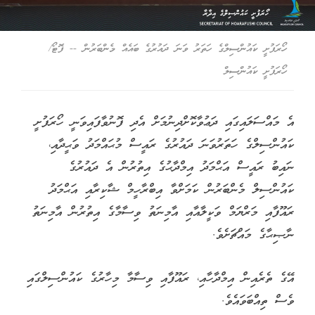
ހޯރަފުށީ ކައުންސިލްގެ ހަތަރު ވަނަ ދައުރުގެ ބައެއް މެންބަރުން -- ފޮޓޯ/
ހޯރަފުށީ ކައުންސިލް
އެ މައްސަލައިގައި ދަޢުވާކޮށްދިނުމަށް އެދި ފޮނުވާފައިވަނީ ހޯރަފުށީ
ކައުންސިލްގެ ހަތަރުވަނަ ދައުރުގެ ރައީސް މުޙައްމަދު ވަޙީދާއި،
ނައިބު ރައީސް އަޙްމަދު އިމްދާޙުގެ އިތުރުން އެ ދައުރުގެ
ކައުންސިލް މެންބަރުން ކަމަށްވާ އިބްރާހީމް ޝާކިރާއި އަޙްމަދު
ރައޫފާއި މަރްޔަމް ވަކީލާއާއި އާމިނަތު ވިސާމާގެ އިތުރުން އާމިނަތު
ނާޞިޙާގެ މައްޗަށެވެ.
އޭގެ ތެރެއިން އިމްދާހާއި، ރައޫފާއި ވިސާމާ މިހާރުގެ ކައުންސިލްގައި
ވެސް ތިއްބަވައެވެ.