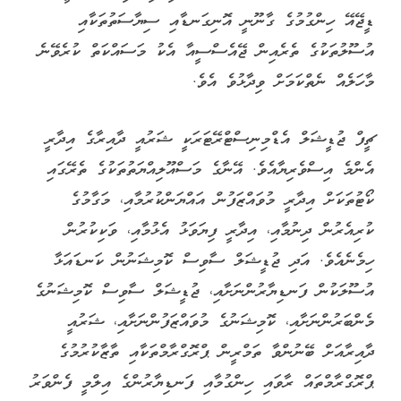
ޑީޖޭއޭ ހިންގުމުގެ ގާނޫނީ އޮނިގަނޑާއި ސިޔާސަތުތަކާއި
އުސޫލުތަކުގެ ތެރެއިން ޖޭއެސްސީއާ އެކު މަސައްކަތް ކުރެވޭނެ
މާހަލެއް ނެތްކަމަށް ވިދާޅުވެ އެވެ.
ޗީފް ޖުޑީޝަލް އެޑްމިނިސްޓްރޭޓަރަކީ ޝަރުއީ ދާއިރާގެ އިދާރީ
އެންމެ އިސްވެރިޔާއެވެ. އޭނާގެ މަސްއޫލިއްޔަތުތަކުގެ ތެރޭގައި
ކޯޓުތަކަށް އިދާރީ މުވައްޒަފުން އައްޔަންކުރުމާއި، މަގާމުގެ
ކުރިއެރުން ދިނުމާއި، އިދާރީ ފިޔަވަޅު އެޅުމާއި، ވަކިކުރުން
ހިމެނެއެވެ. އަދި ޖުޑީޝަލް ސާވިސް ކޮމިޝަނުން ކަނޑައަޅާ
އުސޫލަކުން ފަނޑިޔާރުންނަށާއި، ޖުޑީޝަލް ސާވިސް ކޮމިޝަނުގެ
މެންބަރުންނަށާއި، ކޮމިޝަނުގެ މުވައްޒަފުންނަށާއި، ޝަރުއީ
ދާއިރާއަށް ބޭނުންވާ ތަމްރީން ޕްރޮގްރާމްތަކާއި ތާޒާކުރުމުގެ
ޕްރޮގްރާމްތައް ރާވައި ހިންގުމާއި ފަނޑިޔާރުންގެ އިލްމީ ފެންވަރު