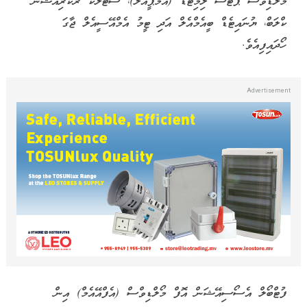
މޯލްޑިވްސް ޕޯޓްސް ލިމިޓެޑް (އެމްޕީއެލް)، ސްޓެލްކޯ ރެކްރިއޭޝަން
ކްލަބް، ޔުނައިޓެޑް ބީއެމްއެލް އަދި ޓީމު އެމްއޭސީއެލް ޖާގަ
ހޯދައިފިއެވެ.
ފުޓްބޯލް އެސޯސިއޭޝަން އޮފް މޯލްޑިވްސް (އެފްއޭއެމް) އިން