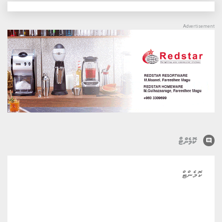
comment
ކޮމެންޓް