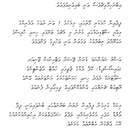
އިބްރަހިމޮވިޗްވެސް ވަނީ ބައިވެރިވެފައެވެ.
ފީފާއިން ހާމަކުރި ގޮތުގައި، މިމަހުގެ 3 ވަނަ ދުވަހު އެމެރިކާގެ
މިއާމީ ސްޓޭޑިއަމްގައި ކުޅުނު މި މެޗުގެ ތެރޭގައި ހިނގި ހާދިސާގެ
މައުލޫމާތު ލިބުމާއެކު ވަގުތުން ވަނީ ތަހުގީގު ފަށާފައެވެ.
އަސްލު ނަމުންނަމަ ޑެރަން ޖޭސަން ވަޓްކިންސް ޖޫނިއަރ
(އައިޝޯސްޕީޑް) ކޭޕް ވާޑްގެ ޖާޒީގައި ހުއްޓާ، އާޖެންޓީނާގެ
ސަޕޯޓަރަކާ ދެމެދު ހިނގި ހަމަނުޖެހުމުގެ މަންޒަރުތައް އޭނާގެ
ޔޫޓިއުބް ޗެނަލްގައި އާންމުކޮށްފައިވާ ވީޑިއޯއިން ފެނެއެވެ.
މިކަމާ ގުޅިގެން ފީފާއިން ނެރުނު ބަޔާނެއްގައި ބުނެފައިވަނީ، ފީފާ
ވޯލްޑް ކަޕަކީ އެކުވެރިކަމާއި، ތަފާތު ސަގާފަތްތަކަށް އިހުތިރާމުކުރުމުގެ
ރޫހު އާލާކުރާ މުބާރާތެއް ކަމަށެވެ.