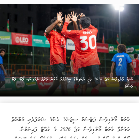
ކްލަބް މޯލްޑިވްސް ކަޕް 2026 ގައި ޔުނައިޓެޑް ބީއެމްއެލް ކުޅުނު މެޗުގެ ތެރެއިން-- ފޮޓޯ: ފޮޓޯ
މާސްޓާ
ކްލަބް މޯލްޑިވްސް ފުޓްސަލް ސީޒަންގެ އެންމެ ޝަރަފުވެރި މުބާރާތް
ކަމަށްވާ ކްލަބް މޯލްޑިވްސް ކަޕް 2026 ގެ ކުއާޓާ ފައިނަލުން