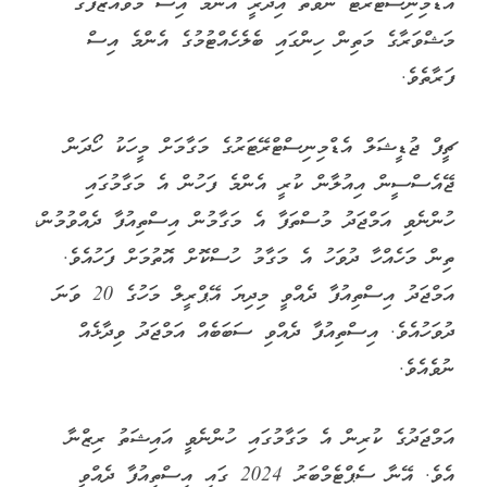
އެޑްމިނިސްޓްރޭޓާ ނުވަތަ އިދާރީ އެންމެ އިސް މުވައްޒަފުގެ
މަޝްވަރާގެ މަތިން ހިންގައި ބެލެހެއްޓުމުގެ އެންމެ އިސް
ފަރާތެވެ.
ޗީފް ޖުޑީޝަލް އެޑްމިނިސްޓްރޭޓަރުގެ މަގާމަށް މީހަކު ހޯދަން
ޖޭއެސްސީން އިއުލާން ކުރީ އެންމެ ފަހުން އެ މަގާމުގައި
ހުންނެވި އަމްޖަދު މުސްތަފާ އެ މަގާމުން އިސްތިއުފާ ދެއްވުމުން،
ތިން މަހެއްހާ ދުވަހު އެ މަގާމު ހުސްކޮށް އޮތުމަށް ފަހުއެވެ.
އަމްޖަދު އިސްތިއުފާ ދެއްވީ މިދިޔަ އޭޕްރީލް މަހުގެ 20 ވަނަ
ދުވަހުއެވެ. އިސްތިއުފާ ދެއްވި ސަބަބެއް އަމްޖަދު ވިދާޅެއް
ނުވެއެވެ.
އަމްޖަދުގެ ކުރިން އެ މަގާމުގައި ހުންނެވީ އައިޝަތު ރިޒްނާ
އެވެ. އޭނާ ސެޕްޓެމްބަރު 2024 ގައި އިސްތިއުފާ ދެއްވީ