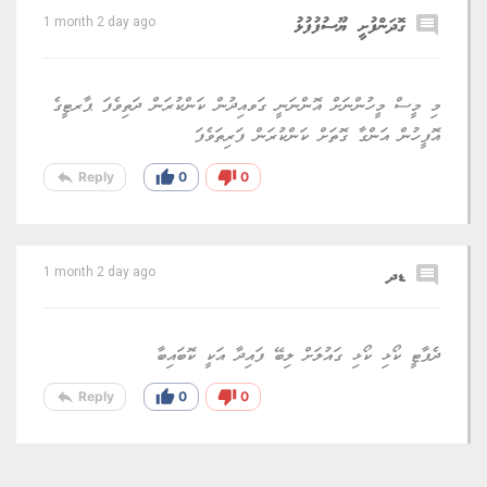
comment
ގޮދަންފުށީ ޔޫސުފުފުޅު
1 month 2 day ago
މި މީސް މީހުންނަށް އޮންނަނީ ގަވއިދުން ކަންކުރަން ދަތިވެފަ ޕާރޓީގެ
އޮފީހުން އަންގާ ގޮތަށް ކަންކުރަން ފަރިތަވެފަ
reply
thumb_up
thumb_down
Reply
0
0
comment
ޑދ
1 month 2 day ago
ދެޕާޓީ ކޯޅި ކޯޅި ގައުލަށް ލިބޭ ފައިދާ އަކީ ކޮބައިބާ
reply
thumb_up
thumb_down
Reply
0
0