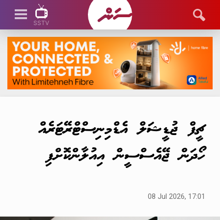
SSTV
SSTV LIVE
ޗީފް ޖުޑީޝަލް އެޑްމިނިސްޓްރޭޓަރެއް
ހޯދަން ޖޭއެސްސީން އިއުލާންކޮށްފި
08 Jul 2026, 17:01