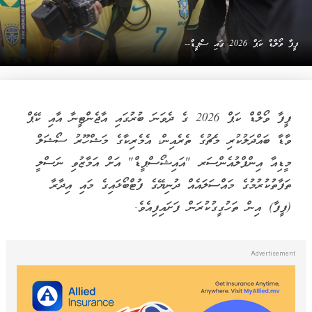
ފީފާ ވޯލްޑް ކަޕް 2026 ގައި ސްޕީޑް--
ފީފާ ވޯލްޑް ކަޕް 2026 ގެ ދެވަނަ ބުރުގައި އާޖެންޓީނާ އާއި ކޭޕް
ވާޑާ ބައްދަލުކުރި މެޗުގެ ތެރެއިން، އެމެރިކާގެ މަޝްހޫރު ސޯޝަލް
މީޑިއާ އިންފްލުއެންސަރ "އައިޝޯސްޕީޑް" އަށް އަމާޒުވި ނަސްލީ
ތަފާތުކުރުމުގެ މައްސަލައެއް ދުނިޔޭގެ ފުޓްބޯޅައިގެ މައި އިދާރާ
(ފީފާ) އިން ތަހުގީގުކުރަން ފަށައިފިއެވެ.