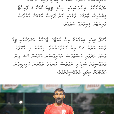
ތަފާތުންނެވެ. ތިންވަނައިގައި ނިންމި ޓީޓީއެސްއަށް 3 ޕޮއިންޓް
ލިބުނުއިރު، ތާވަލުގެ ފުލުގައި އޮތް ޕޮލިސް ކްލަބަށް އެއްވެސް
ޕޮއިންޓެއް ލިބިފައެއް ނުވެއެވެ.
ގްރޫޕް ބީގައި ބީއެމްއެލް އިން ކުއާޓާގެ ޖާގައެއް ކަށަވަރުކުރީ ޓީމު
ފެނަކަ އަތުން 8-3 އިން މޮޅުވެގެންނެވެ. މިއާއެކު، މި ގްރޫޕުގެ
އަނެއް މެޗުގައި ކަސްޓަމްސް ރެކްރިއޭޝަން ކްލަބުން 5-4 އިން
އެމްއޭސީއެލް ބަލިކުރި ނަމަވެސް، ލަނޑުގެ ތަފާތުން ކުރިލިބިގެން
ކުއާޓާއަށް ދިޔައީ އެމްއޭސީއެލްއެވެ.