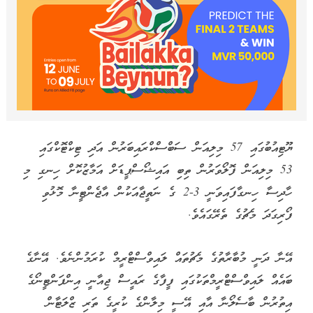
ޔޫޓިއުބުގައި 57 މިލިއަން ސަބްސްކްރައިބަރުން އަދި ޓިކްޓޮކްގައި
53 މިލިއަން ފޮލޯވަރުން ތިބި އައިޝޯސްޕީޑަށް އަމާޒުކޮށް ހިނގި މި
ހާދިސާ ހިނގާފައިވަނީ 3-2 ގެ ނަތީޖާއަކުން އާޖެންޓީނާ މޮޅުވި
ފޯރިގަދަ މެޗުގެ ތެރޭގައެވެ.
އޭނާ ދަނީ މުބާރާތުގެ މެޗުތައް ލައިވްސްޓްރީމް ކުރަމުންނެވެ. އޭނާގެ
ބައެއް ލައިވްސްޓްރީމްތަކުގައި ފީފާގެ ރައީސް ޖިއާނީ އިންފަންޓީނޯގެ
އިތުރުން ބާސެލޯނާ އާއި އޭސީ މިލާންގެ ކުރީގެ ތަރި ޒްލަޓާން