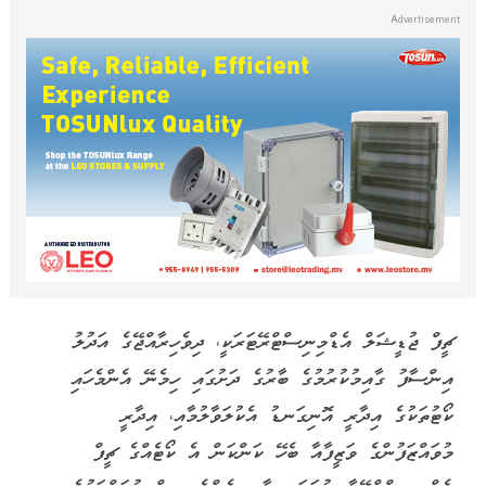
ޗީފް ޖުޑީޝަލް އެޑްމިނިސްޓްރޭޓަރަކީ، ދިވެހިރާއްޖޭގެ އަދުލު
އިންސާފު ގާއިމުކުރުމުގެ ބާރުގެ ދަށުގައި ހިމެނޭ އެންމެހައި
ކޯޓުތަކުގެ އިދާރީ އޮނިގަނޑު އެކުލަވާލުމާއި، އިދާރީ
މުވައްޒަފުންގެ ވަޒީފާއާ ބެހޭ ކަންކަން އެ ކޯޓެއްގެ ޗީފް