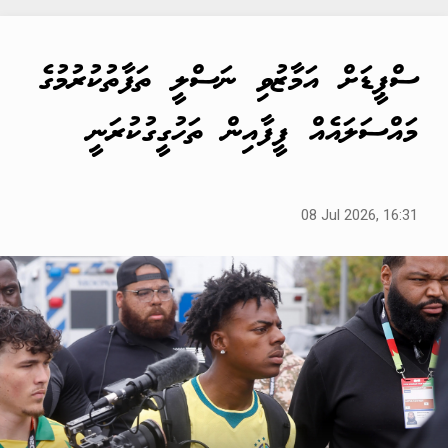
ސްޕީޑަށް އަމާޒުވި ނަސްލީ ތަފާތުކުރުމުގެ
މައްސަލައެއް ފީފާއިން ތަހުގީގުކުރަނީ
08 Jul 2026, 16:31