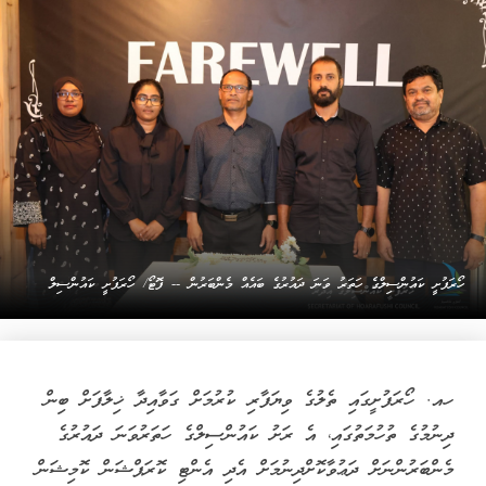
ހޯރަފުށީ ކައުންސިލްގެ ހަތަރު ވަނަ ދައުރުގެ ބައެއް މެންބަރުން -- ފޮޓޯ/ ހޯރަފުށީ ކައުންސިލް
ހއ. ހޯރަފުށީގައި ތެލުގެ ވިޔަފާރި ކުރުމަށް ގަވާއިދާ ޚިލާފަށް ބިން
ދިނުމުގެ ތުހުމަތުގައި، އެ ރަށު ކައުންސިލްގެ ހަތަރުވަނަ ދައުރުގެ
މެންބަރުންނަށް ދަޢުވާކޮށްދިނުމަށް އެދި އެންޓި ކޮރަޕްޝަން ކޮމިޝަން