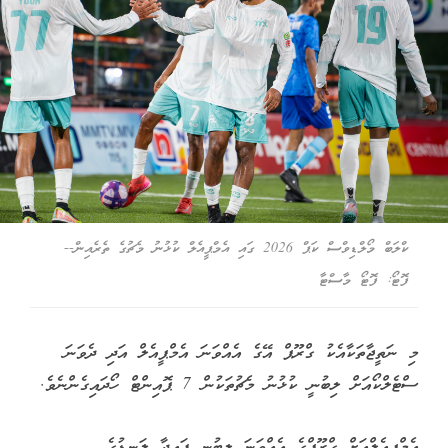
ކްލަބް މޯލްޑިވްސް ކަޕް 2026 ގައި އެމްޕީއެލް ކުޅުނު މެޗުގެ ތެރެއިން--
ފޮޓޯ: ފޮޓޯ މާސްޓާ
މި ނަތީޖާތަކާއެކު ގްރޫޕް އޭގެ އެއްވަނަ އެމްޕީއެލް އަދި ދެވަނަ
ސްޓެލްކޯއަށް ލިބުނީ ކުޅުނު މެޗުތަކުން 7 ޕޮއިންޓް ހޯދައިގެންނެވެ.
އެމްޕީއެލްއަށް ގްރޫޕްގެ އެއްވަނަ ލިބުނީ ފައިދާ ލަނޑުގެ