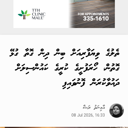
ތެލުގެ ވިޔަފާރިއަށް ބިން ދިން ގޮތާ ގުޅޭ
ގޮތުން، ހޯރަފުށީގެ ކުރީގެ ކައުންސިލަށް
ދައުވާކުރަން ފޮނުވައިފި
އާމިނަތު ރަޝާ
08 Jul 2026, 16:33