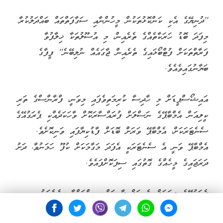
''ދުނިޔޭގެ އެކި ކަންކޮޅުތަކުން މީހުންނާއި ސަގާފަތްތައް ބައްދަލުކުރާ
މިފަދަ ބޮޑު ހަރަކާތެއްގެ ތެރެއިން، މި އުސޫލުތަކާ ޚިލާފުވާ
ފަރާތްތަކަށް ފުޓްބޯޅައިގެ ތެރެއިން ޖާގައެއް ނުލިބޭނެ'' ފީފާގެ
ބަޔާނުގައިވެއެވެ.
އައިޝޯސްޕީޑަށް މި ހާދިސާ ކުރިމަތިވެފައި މިވަނީ، ފްރާންސްގެ ތަރި
ކީލިއަން އެމްބާޕޭގެ ނަސްލަށް ފުރައްސާރަކޮށް ވާހަކަދެއްކި ޕެރަގުއޭގެ
ސެނެޓަރަކަށް، އެމްބާޕޭ ވަރަށް ބޮޑަށް ފާޑުކިޔާފައި ވަނިކޮށެވެ.
އެމްބާޕޭ ވަނީ އެ ސެނެޓަރަކީ އެފަދަ މަގާމަކަށް ކުފޫ ހަމަނުވާ، ދަށު
ދަރަޖައިގެ މީހެއްގެ ގޮތުގައި ސިފަކޮށްފައެވެ.
ޕެރަގުއޭގެ ލިބަރަލް ރެޑިކަލް ޕާޓީއަށް ނިސްބަތްވާ ސެނެޓަރު
ސެލެސްޓޭ އަމަރީޔާ، އެމްބާޕޭއާ ބެހޭގޮތުން ނަސްލީ ތަފާތުކުރުމުގެ