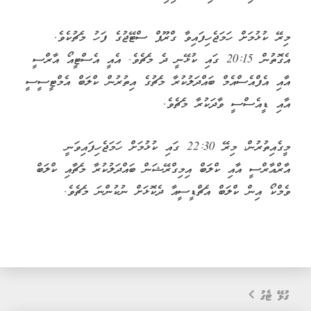
މިރޭ ކުޅުމަށް ހަމަޖެހިފައިވާ ގްރޫޕް ސްޓޭޖުގެ ފަހު މެޗުކެވެ.
އެގޮތުން 20:15 ގައި ކުޅޭނީ ދެ މެޗެވެ. އެއީ އެސްޓީއޯ އާރްސީ
އާއި އެފްއެސްއެމް ބައްދަލުކުރާ މެޗުގެ އިތުރުން ކްލަބް އެމްޓީސީސީ
އާއި ޑީއެސްސީ ވާދަކުރާ މެޗެވެ.
މީގެއިތުރުން، މިރޭ 22:30 ގައި ކުޅުމަށް ހަމަޖެހިފައިވަނީ
އާރްއާރްސީ އާއި ކްލަބް އިމިގްރޭޝަން ބައްދަލުކުރާ މެޗާއި ކްލަބް
ވެމްކޯ އިން ކްލަބް އެޗްޑީސީއާ ދެކޮޅަށް ނުކުންނަ މެޗެވެ.
ގުޅޭ ޓެގު