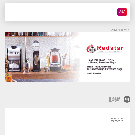
ޚަބަރު
comment
ކޮމެންޓް