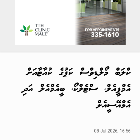
ކްލަބް މޯލްޑިވްސް ކަޕުގެ ކުއާޓާއަށް
އެމްޕީއެލް، ސްޓެލްކޯ، ބީއެމްއެލް އަދި
އެމްއޭސީއެލް
08 Jul 2026, 16:56