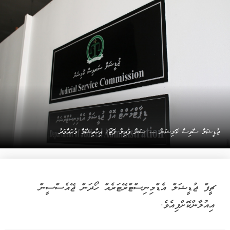
ޖުޑީޝަލް ސާވިސް ކޮމިޝަން --- ސަން ފައިލް ފޮޓޯ/ އިހްތިޝާމް މުހައްމަދު
ޗީފް ޖުޑީޝަލް އެޑްމިނިސްޓްރޭޓަރެއް ހޯދަން ޖޭއެސްސީން
އިއުލާންކޮށްފިއެވެ.