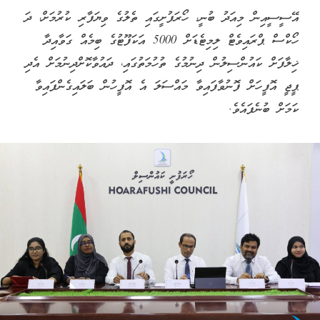
އޭސީސީއިން މިއަދު ބުނީ، ހޯރަފުށީގައި ތެލުގެ ވިޔަފާރި ކުރުމަށް، ދަ
ހޯކްސް ޕްރައިވެޓް ލިމިޓެޑަށް 5000 އަކަފޫޓުގެ ބިމެއް ގަވާއިދާ
ޚިލާފަށް ކައުންސިލުން ދިނުމުގެ ތުހުމަތުގައި، ދައުވާކޮށްދިނުމަށް އެދި
ޕީޖީ އޮފީހަށް ފޮނުވާފައިވާ މައްސަލަ އެ އޮފީހުން ބަލައިގެންފައިވާ
ކަމަށް ބުނެފައެވެ.