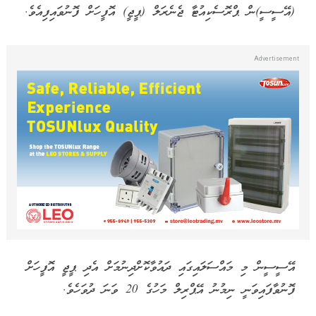
(އޭސީސީ)ން ޕްރޮސެކިއުޓާ ޖެނެރަލް (ޕީޖީ) އޮފީހަށް ފޮނުވައިފިއެވެ.
އޭސީސީން މި މައްސަލައިގައި ދައުވާކޮށްދިނުމަށް އެދި ޕީޖީ އޮފީހަށް
ފޮނުވާފައިވަނީ ނިމުނު އޭޕްރިލް މަހުގެ 20 ވަނަ ދުވަހެވެ.