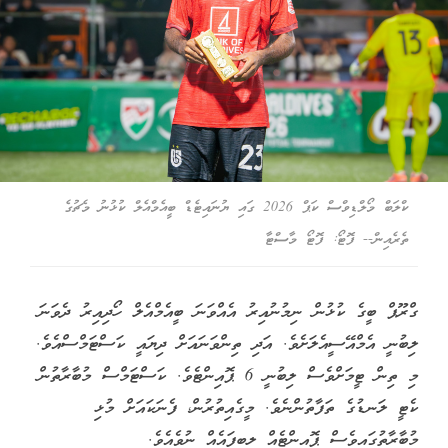
ކްލަބް މޯލްޑިވްސް ކަޕް 2026 ގައި ޔުނައިޓެޑް ބީއެމްއެލް ކުޅުނު މެޗުގެ
ތެރެއިން-- ފޮޓޯ: ފޮޓޯ މާސްޓާ
ގްރޫޕް ބީގެ ކުޅުން ނިމުނުއިރު އެއްވަނަ ބީއެމްއެލް ހޯދިއިރު ދެވަނަ
ލިބުނީ އެމްއޭސީއެލަށެވެ. އަދި ތިންވަނައަށް ދިޔައީ ކަސްޓަމްސްއެވެ.
މި ތިން ޓީމަށްވެސް ލިބުނީ 6 ޕޮއިންޓެވެ. ކަސްޓަމްސް މުބާރާތުން
ކެޓީ ލަނޑުގެ ތަފާތުންނެވެ. މީގެއިތުރުން، ފެނަކައަށް މުޅި
މުބާރާތުގައިވެސް ޕޮއިންޓެއް ލިބިފައެއް ނުވެއެވެ.