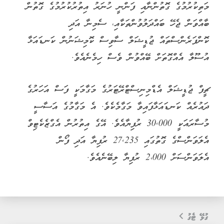
މަތިކުރުމުގެ ގޮތުންނާއި ފަންނީ ހުނަރު އިތުރުކުރުމުގެ ގޮތުން
ބާއްވަން ޖެހޭ ބައްދަލުވުންތަކާއި، ސެމިނާ އަދި
ކޮންފަރެންސްތައް ޖުޑީޝަލް ސާވިސް ކޮމިޝަނުން ކަނޑައަޅާ
އުސޫލާ އެއްގޮތަށް ބޭއްވުން ވެސް ހިމެނެއެވެ.
ޗީފް ޖުޑީޝަލް އެޑްމިނިސްޓްރޭޓަރުގެ މަގާމަކީ ފަސް އަހަރުގެ
ދައުރެއް ކަނޑައަޅާފައިވާ މަގާމެކެވެ. އެ މަގާމުގެ އަސާސީ
މުސާރައަކީ 30,000 ރުފިޔާއެވެ. އޭގެ އިތުރުން އެގްޒެކެޓިވް
އެލަވަންސްގެ ގޮތުގައި 27,235 ރުފިޔާ އަދި ފޯން
އެލަވަންސަށް 2،000 ރުފިޔާ ލިބޭނެއެވެ.
ގުޅޭ ޓެގު