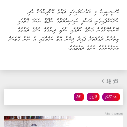
އޭސީސީއިން މި މައްސަލައިގައި ދައުވާ ކޮށްދިނުމަށް އެދި
ހުށަހަޅާފައިވަނީ ރަސްމީ ހައިސިއްޔަތުގެ ނުފޫޒު ނަހަމަ ގޮތުގައި
ބޭނުންކޮށްގެން މަންފާ ހޯދުމާއި ހޯދައި ދިނުމުގެ ކުށުގެ ދަޢުވާގެ
އިތުރުން ދައުލަތަށް ފައިދާ ލިބެން އޮތް ކަމެއްގައި އެ ނޫން ގޮތަކަށް
ޢަމަލުކުރުމުގެ ކުށުގެ ދައުވާއެވެ.
ގުޅޭ ޓެގު
ހއ. ހޯރަފުށި
އޭސީސީ
ޚަބަރު