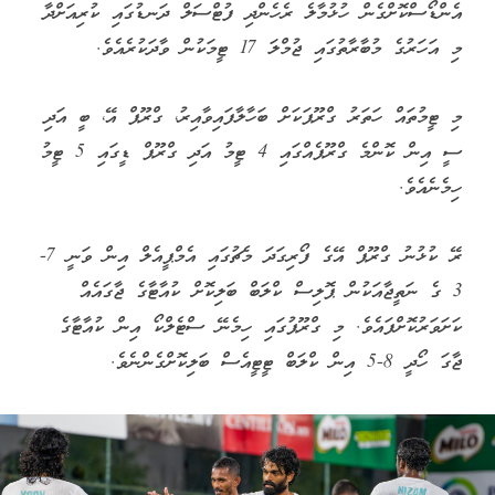
އެންޑޯސްކޮށްގެން ހުޅުމާލެ ރެހެންދި ފުޓްސަލް ދަނޑުގައި ކުރިއަށްދާ
މި އަހަރުގެ މުބާރާތުގައި ޖުމްލަ 17 ޓީމަކުން ވާދަކުރެއެވެ.
މި ޓީމުތައް ހަތަރު ގްރޫޕަކަށް ބަހާލާފައިވާއިރު، ގްރޫޕް އޭ، ބީ އަދި
ސީ އިން ކޮންމެ ގްރޫޕެއްގައި 4 ޓީމު އަދި ގްރޫޕް ޑީގައި 5 ޓީމު
ހިމެނެއެވެ.
ރޭ ކުޅުނު ގްރޫޕް އޭގެ ފޯރިގަދަ މެޗުގައި އެމްޕީއެލް އިން ވަނީ 7-
3 ގެ ނަތީޖާއަކުން ޕޮލިސް ކްލަބް ބަލިކޮށް ކުއާޓާގެ ޖާގައެއް
ކަށަވަރުކޮށްފައެވެ. މި ގްރޫޕުގައި ހިމެނޭ ސްޓެލްކޯ އިން ކުއާޓާގެ
ޖާގަ ހޯދީ 8-5 އިން ކްލަބް ޓީޓީއެސް ބަލިކޮށްގެންނެވެ.