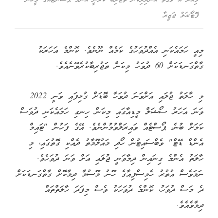
ފޮޓޯ/އަލް ޖަޒީރާ
މިއީ ހަމައެކަނި އެއްދުވަހުގެ ކަމެއް ނޫނެވެ. ކޮންމެ އަހަރަކު
ގާތްގަނޑަކަށް 60 ދުވަހު މިކަން ތަޖުރިބާކުރެވޭނެއެވެ.
މި ހާލަތު ޖުލައި އަށްވަނަ ދުވަހާ ބޮޑަށް ގުޅިފައި ވަނީ 2022
ވަނަ އަހަރު ސޯޝަލް މީޑިއާގައި މިކަން ހިނގި ހަމައެކަނި ދުވަސް
ކަމަށް ބުނެ، ޕޯސްޓެއް ވައިރަލްވުމުންނެވެ. އޭގެ ފަހުން "ޓައިމް
އެންޑް ޑޭޓް" ވެބްސައިޓުން ހޯދި މައުލޫމާތު ދެއްކި ގޮތުގައި، މި
ހާލަތު އެންމެ ގިނައިން ދިމާވަނީ ޖުލައި އަށް ވަނަ ދުވަހެވެ.
ނަމަވެސް އުތުރު ހެމިސްފިއާގެ ހޫނު މޫސުމާ ދިމާކޮށް ގާތްގަނޑަކަށް
ދެ މަސް ދުވަހު، ކޮންމެ ދުވަހަކު ވެސް މިފަދަ ހާލަތްތައް
ދިމާވެއެވެ.