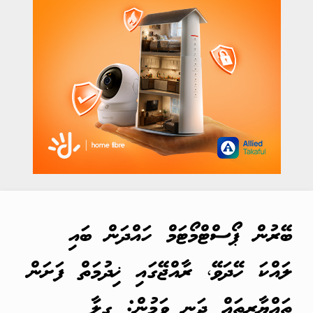
ބޭރުން ޕޯސްޓްމޯޓަމް ހައްދަން ބައި
ލައްކަ ހޭދަވޭ، ރާއްޖޭގައި ޚިދުމަތް ފަށަން
ތައްޔާރީތައް ދަނީ ވަމުން: ގީލާ