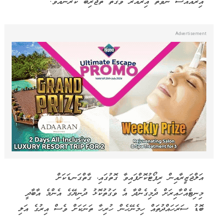
އިރުއޮއްސޭ ނުވަތަ އިރުއަރާ ވަގުތު ތަޖުރިބާ ކުރާނެއެވެ.
އަލްޖަޒީރާއިން ރިޕޯޓުކޮށްފައިވާ ގޮތުގައި، ގާތްގަނޑަކަށް
މިނިޓެއްހާއިރަށް ދެމިގެންދާ އެ ވަގުތުކޮޅު ދުނިޔޭގެ އެންމެ އާބާދީ
ބޮޑު ސަރަހައްދުތައް ހިމެނޭހެން ހުރިހާ ތަނަކަށް ވެސް އިރުގެ އަލި