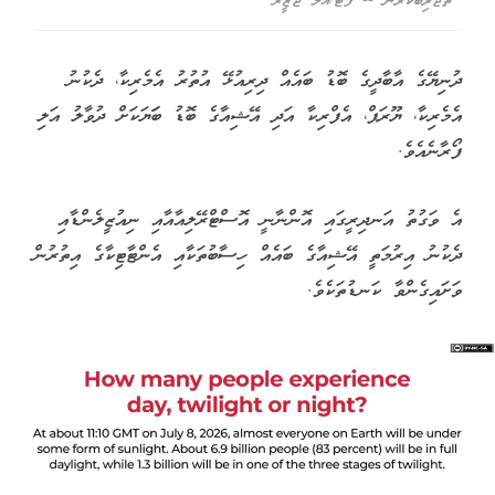
ތަޖުރިބާކުރާނެ -- ފޮޓޯ/އަލް ޖަޒީރާ
ދުނިޔޭގެ އާބާދީގެ ބޮޑު ބައެއް ދިރިއުޅޭ އުތުރު އެމެރިކާ، ދެކުނު
އެމެރިކާ، ޔޫރަޕް، އެފްރިކާ އަދި އޭޝިއާގެ ބޮޑު ބަަޔަކަށް ދުވާލު އަލި
ފޯރާނެއެވެ.
އެ ވަގުތު އަނދިރީގައި އޮންނާނީ އޮސްޓްރޭލިއާއާއި ނިއުޒީލެންޑާއި
ދެކުނު އިރުމަތީ އޭޝިއާގެ ބައެއް ހިސާބުތަކާއި އެންޓާޓިކާގެ އިތުރުން
ވަށައިގެންވާ ކަނޑުތަކެވެ.