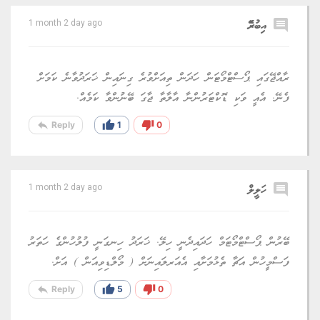
comment
އިބުރޭެ
1 month 2 day ago
ރާއްޖޭގައި ޕޯސްޓްމޯޓަން ހަދަން ތިއަށްވުރެ ގިނައިން ޚަރަދުވާނެ ކަމަށް
ފެނޭ. އެއީ ވަކި ޑޮކްޓަރުންނާ އާލާތާ ޖާގަ ބޭނުންވާ ކަމެއް.
reply
thumb_up
thumb_down
Reply
1
0
comment
ހަލީލް
1 month 2 day ago
ބޭރުން ޕޯސްޓްމޯޓަމް ހަދައިދެނީ ހިލޭ. ޚަރަދު ހިނގަނީ ފުލުހުންގެ ހަތަރު
ފަސްމީހުން އަޗާ ތެޅުމަށާއި އެއަރލައިނަށް ( މޯލްޑިވިއަން ) އަށް.
reply
thumb_up
thumb_down
Reply
5
0