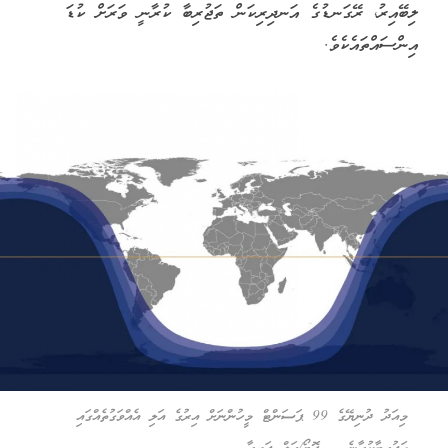
ލިބޭއިރު، ރޭގަނޑުގެ އަނދިރިކަން ތަޖުރިބާ ކުރާނީ ވަރަށް ކުޑަ
އިންސައްތައެކެވެ.
މިއަދު ދުނިޔޭގެ 99 ޕަސަންޓް މީހުންނަށް އިރުގެ އަލި އެއްވަގުތެއްގައި