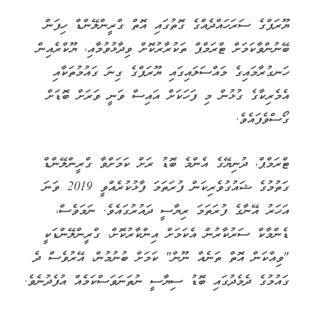
ޔޫރަޕްގެ ސަރަހައްދެއްގެ ގޮތުގައި އޮތް ގްރީންލޭންޑް ހިފަން
ބޭނުންވާކަމަށް ޓްރަމްޕް ތަކުރާރުކޮށް ވިދާޅުވުމާއި، ޔޫކްރެއިން
ހަނގުރާމައިގެ މައްސަލައިގައި ޔޫރަޕްގެ ގިނަ ގައުމުތަކާއި
އެމެރިކާގެ ގުޅުން މި ފަހަކަށް އައިސް ވަނީ ވަރަށް ބޮޑަށް
ގޯސްވެފައެވެ.
ޓްރަމްޕް، ދުނިޔޭގެ އެންމެ ބޮޑު ރަށް ކަމަށްވާ ގްރީންލޭންޑް
ގަތުމުގެ ޝައުގުވެރިކަން ފުރަތަމަ ފާޅުކުރެއްވީ 2019 ވަނަ
އަހަރު އޭނާގެ ފުރަތަމަ ރިޔާސީ ދައުރުގައެވެ. ނަމަވެސް،
ޑެންމާކް ސަރުކާރުން އެކަމަށް އިންކާރުކޮށް، ގްރީންލޭންޑަކީ
"ވިއްކަން އޮތް ތަނެއް ނޫން" ކަމަށް ބުނުމުން، އޭރުވެސް ދެ
ގައުމުގެ ދެމެދުގައި ބޮޑު ސިޔާސީ ނުތަނަވަސްކަމެއް އުފެދުނެވެ.