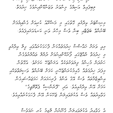
ލިބިފައިވާ އަނިޔާގެ މިންވަރު ވަޒަންކޮށްދިނުމުގެ ޚިދުމަތް.
މިނިސްޓަރު ވިދާޅުވި ގޮތުގައި މި މަޝްރޫއު ކުރިއަށް ގެންދިޔުމަށް
ބޭނުންވާ ބަޖެޓާއި ބިން ވެސް މިހާރު ވަނީ ކަނޑައަޅައިފައެވެ.
މިއީ ވަރަށް ޚައްސާސް ޚިދުމަތެއްކަން ފާހަގަކުރައްވައި ގީލާ ވިދާޅުވީ
މި ޚިދުމަތް ރާއްޖޭގައި ފޯރުކޮށްދިނުމަށް ދުރާލާ ތައްޔާރުވެގެން
ހަރުދަނާ މުހިންމު ފިޔަވަޅުތަކެއް އަޅަންޖެހޭ ކަމަށެވެ. އެގޮތުން
މިފަދަ ޚިދުމަތެއް ގާއިމުކުރަންޖެހޭނީ ކަމަށް ބޭނުންވާ ވަސީލަތްތަކާއި
އިންތިޒާމްތައް ވެސް އޭގެ އެންމެ ފުރިހަމައަށް ހަމަޖައްސައިގެން
ކަމަށް އޭނާ ވިދާޅުވިއެވެ. އަދި "ފޮރެންސިކް ޕެތޮލޮޖީގެ"
ގަވާއިދުތައް ވެސް އެކުލަވައިލަން ޖެހޭކަން އޭނާ ފާހަގަކުރެއްވިއެވެ.
އެ ގަވާއިދު އެކުލަވައިލަން ގާނޫނުން ލާޒިމު ކުރި ނަމަވެސް