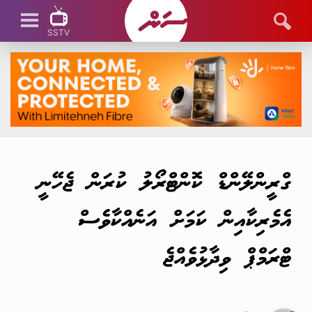
SSTV
SSTV LIVE
ގްރީންލޭންޑް ކޮންޓްރޯލު ކުރަން ޖެހޭނީ
އެމެރިކާއިން ކަމަށް އަނެއްކާވެސް
ޓްރަމްޕް ވިދާޅުވެއްޖެ