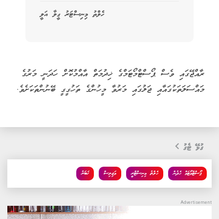
ހެލްތު މިނިސްޓަރު ގީލާ އަލީ
ރާއްޖޭގައި ވެސް ޕޯސްޓްމޯޓަމްގެ ޚިދުމަތް އާއްމުކޮށް ހަދަނީ މަރުގެ
މައްސަލަތަކުގައާއި ޖަލުގައި މަރުވާ މީހުންގެ ތަހުގީގީ ބޭނުންތަކަށެވެ.
ގުޅޭ ޓެގު
ޕޯސްޓްމޯޓަމް ހެދުން
ހެލްތު މިނިސްޓްރީ
މަޖިލިސް
ޚަބަރު