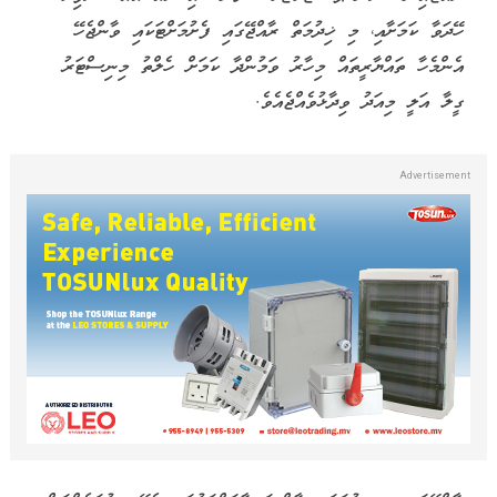
ހޭދަވާ ކަމަށާއި، މި ޚިދުމަތް ރާއްޖޭގައި ފެށުމަށްޓަކައި ވާންޖެހޭ
އެންމެހާ ތައްޔާރީތައް މިހާރު ވަމުންދާ ކަމަށް ހެލްތު މިނިސްޓަރު
ގީލާ އަލީ މިއަދު ވިދާޅުވެއްޖެއެވެ.