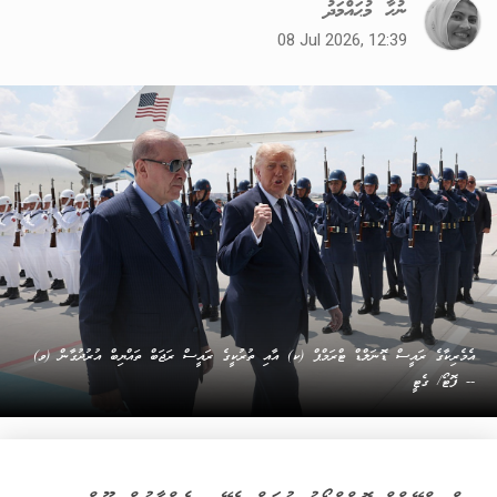
ނުހާ މުޙައްމަދު
08 Jul 2026, 12:39
އެމެރިކާގެ ރައީސް ޑޮނަލްޑް ޓްރަމްޕް (ކ) އާއި ތުރުކީގެ ރައީސް ރަޖަބް ތައްޔިބް އުރުދުގާން (ވ)
-- ފޮޓޯ/ ގެޓީ