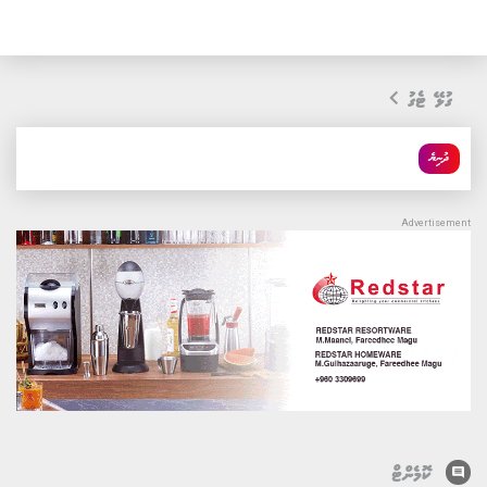
ގުޅޭ ޓެގު
ދުނިޔެ
comment
ކޮމެންޓް