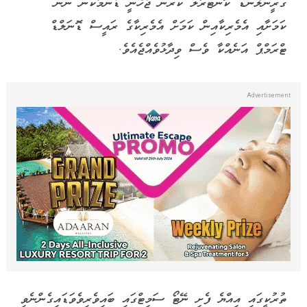
ގްރީންލޭންޑް ކޮންޓްރޯލު ކުރަން ޖެހޭނީ ޑެންމާކުން ނޫން
ކަމަށާއި އެމެރިކާއިން ކަމަށް އެމެރިކާގެ ރައީސް ޑޮނަލްޑް
ޓްރަމްޕް އަނެއްކާ ވެސް ވިދާޅުވެއްޖެއެވެ.
ތުރުކީގައި އިއްޔެ ފެށި ނޭޓޯ ސަމިޓްގައި ބައިވެރިވެވަޑައިގެންނެވި