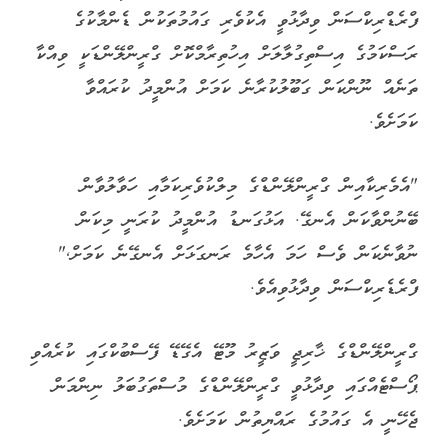
ފްރެޑްރިކްސަން ވިދާޅުވީ އެކުވެރި ގައުމުތަކުން ޑެންމާކުގެ
ރަސްކަމުގެ އިސްތިގުލާލަށް އިހުތިރާމްކޮށް ގްރީންލޭންޑަކީ ވިއްކާ
ތަނެއް ނޫންކަން ގަބޫލުކުރާނެ ކަމަށް އުންމީދު ކުރައްވާ
ކަމަށެވެ.
"އެމެރިކާއިން ގްރީންލޭންޑްގެ މިލްކުވެރިކަމާއި ހަވާލުވާން
ބޭނުންވާކަން އެނގޭ. އަޅުގަނޑު އުންމީދު ކުރަނީ މިކަން
ނުވާނެކަން ވެސް ހަމަ އެހާމެ ރަނގަޅަށް އެނގޭނެ ކަމަށް,"
ފްރެޑެރިކްސަން ވިދާޅުވިއެވެ.
ގްރީންލޭންޑްގެ ޚާރިޖީ ވަޒީރު މޫޓޭ އެގޭޑޭ ފޭސްބުކްގައި ކުރެއްވި
ޕޯސްޓެއްގައި ވިދާޅުވީ ގްރީންލޭންޑްގެ މުސްތަގުބަލު ނިންމަން
ޖެހޭނީ އެ ގައުމުގެ ރައްޔިތުން ކަމަށެވެ.