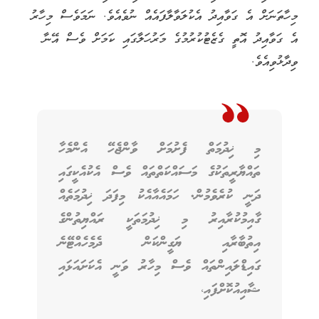
މިހާތަނަށް އެ ގަވާއިދު އެކުލަވާލާފައެއް ނުވެއެވެ. ނަމަވެސް މިހާރު
އެ ގަވާއިދު އޮތީ ގެޒެޓުކުރުމުގެ މަރުހަލާގައި ކަމަށް ވެސް އޭނާ
ވިދާޅުވިއެވެ.
މި ޚިދުމަތް ފެށުމަށް ވާންޖެހޭ އެންމެހާ
ތައްޔާރީތަކުގެ މަސައްކަތްތައް ވެސް އެކުއެކީގައި
ދަނީ ކުރެވެމުން. ހަމައެއާއެކު މިފަދަ ޚިދުމަތެއް
ގާއިމުކުރާއިރު މި ޚިދުމަތަކީ ރައްޔިތުންގެ
އިތުބާރާއި ޔަގީންކަން ދެމެހެއްޓޭނެ
ގައިޑްލައިންތައް ވެސް މިހާރު ވަނީ އެކަށައަޅައި
ޝާއިއުކޮށްފައި،