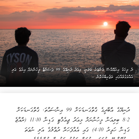
ދެ މީހަކު އިރުއޮއްސޭ މަންޒަރު ބަލަނީ: މިއަދު ދުނިޔޭގެ 99 ޕަސަންޓް މީހުންނަށް އިރުގެ އަލި
އެއްވަގުތެއްގައި ތަޖުރިބާކުރާނެ --
ދުނިޔޭގެ އާބާދީގެ ގާތްގަނޑަކަށް 99 އިންސައްތަ, ގާތްގަނޑަކަށް
8.2 ބިލިއަން މީހުންނަށް މިއަދު ޖީއެމްޓީ ގަޑިން 11:10 (ރާއްޖެ
ގަޑިން ހަވީރު 4:10) ގައި އެއްފަހަރާ ދުވާލުގެ އަލި ނުވަތަ