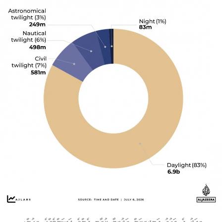
މިއަދު އެ ވަގުތު އަނދިރިކަން ތަޖުރިބާ ކުރާނީ އެންމެ ޕަސަންޓެއްގެ މީހުން.