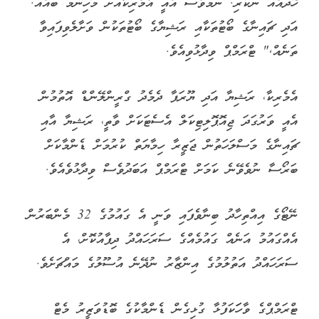
ހޭދައެއް ނުކުރި. ނަމަވެސް އެއީ އެމެރިކާއަށް މުހިންމު ބައެއް.
އަދި ޗައިނާގެ ބޯޓުތަކާއި ރަޝިޔާގެ ބޯޓުތަކުން ވަށާލެވިފައިވާ
ތަނެއް," ޓްރަމްޕް ވިދާޅުވިއެވެ.
އެމެރިކާ، ރަޝިޔާ އަދި ޔޫރަޕާ ދެމެދު ގްރީންލޭންޑް އޮތުމުން
އެއީ ވަރުގަދަ ޖިއޮޕޮލިޓިކަލް އެސެޓަކަށް ވާތީ، ރަޝިޔާ އާއި
ޗައިނާގެ މަސްލަހަތުން ޖަޒީރާ ހިމާޔަތް ކުރުމަށް ޑެންމާކަށް
ބަރޯސާ ނުވެވޭނެ ކަމަށް ޓްރަމްޕް އަބަދުވެސް ވިދާޅުވެއެވެ.
ނޭޓޯގެ އިއްތިހާދު ބިނާވެފައި ވަނީ އެ ގައުމުގެ 32 މެންބަރުން
އެއްގައުމު އަނެއް ގައުމެއްގެ ސަރަހައްދު ދިފާއުކޮށް، އެ
ސަރަހައްދު އަތުލުމުގެ އިންޒާރު ނުދޭނެ އުސޫލުގެ މައްޗަށެވެ.
ޓްރަމްޕްގެ ވާހަަކަފުޅާ ގުޅިގެން ޑެންމާކުގެ ބޮޑުވަޒީރު މެޓް