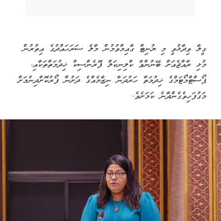
ގީލާ ވިދާޅުވީ މި ޔުނިޓް ގާއިމްވުމުން މާލެ ސަރަހައްދުގެ އިތުރުން
މުޅި ރާއްޖެއަށް ބޭނުންވާ ކްލިނިކަލް ފޮރެންސިކް ޚިދުމަތްތަކާއި،
ޕޯސްޓްމޯޓަމްގެ ޚިދުމަތް ހަރުދަނާ ނިޒާމެއްގެ ދަށުން ފޯރުކޮށްދިނުމަށް
މަގުފަހިވެގެންދާނެ ކަމަށެވެ.