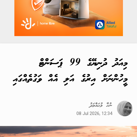
މިއަދު ދުނިޔޭގެ 99 ޕަސަންޓް
މީހުންނަށް އިރުގެ އަލި އެއް ވަގުތެއްގައި
ނުހާ މުޙައްމަދު
08 Jul 2026, 12:34