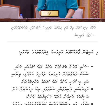
ހެލްތު މިނިސްޓަރު ގީލާ އަލީ މިއަދުގެ މަޖިލިސް ޖަލްސާގައި ވާހަކަދައްކަވަނީ
-- ފޮޓޯ: މަޖިލިސް
މި ޔުނިޓުން ފޯރުކޮށްދޭނެ މައިގަނޑު ޚިދުމަތްތަކުގެ ތެރޭގައި:
ޝަރުއީ ގޮތުން ބަލަންޖެހޭ މަރުގެ މައްސަލަކުގައި މަރުވި
ސަބަބު ދެނެގަތުމަށް ހަށިގަނޑު ތަހުލީލު ކުރުމާއި، ޖިންސީ
އަދި ޖިސްމާނީ ގޯނާގެ މައްސަލަތައް ތަހުލީލުކުރުން.
ލާއިންސާނީ އަނިޔާތަކާއި ބަންދުގައި ތިބޭ މީހުންނަށް ކުރާ
އަނިޔާތަކާ ގުޅިގެން ކުރެވޭ ތަހުލީލުތައް ކުރުން.
ޝަރުއީ އަދި އިންޝުއަރެންސް ބޭނުންތަކަށްޓަކައި މީހަކަށް