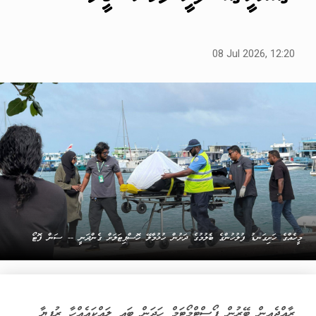
08 Jul 2026, 12:20
މީހެއްގެ ހަށިގަނޑު ފުލުހުންގެ ބެލުމުގެ ދަށުން ހުޅުމާލޭ ހޮސްޕިޓަލަށް ގެންދަނީ -- ސަން ފޮޓޯ
ރާއްޖެއިން ބޭރުން ޕޯސްޓްމޯޓަމް ހަދަން ބައި ލައްކައެއްހާ ރުފިޔާ