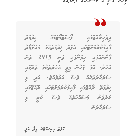
މިހާރު ވަނީ އެ މަސައްކަތް ފަށާފައެވެ.
ދިވެހިރާއްޖޭގައި ޕޯސްޓްމޯޓަމްގެ ޚިދުމަތް
ގާއިމުކުރުމަށްޓަކައި އެފަދަ ޚިދުމަތެއްގެ މައުލޫމާތު
ގާނޫނެއްގައި ހިމަނާފައި ވަނީ 2015 ވަނަ
އަހަރު. އޭގެ ފަހުން މިވީ އަހަރުތަކުގެ ތެރޭގައި
ސަރުކާރުތަކެއް ވެސް އަތުވެއްޖެ. އަދި މި
ޚިދުމަތް ރާއްޖޭގައި ގާއިމުކުރުމަށްޓަކައި ރާއްޖޭގައި
ކުރެވުނު މަސައްކަތެއް ވެސް ކުރީ މި
ސަރުކާރުން،
ހެލްތު މިނިސްޓަރު ގީލާ އަލީ