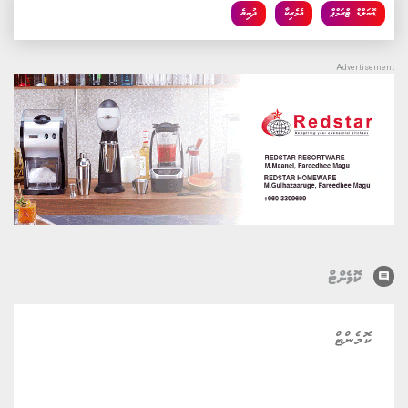
ޑޮނަލްޑް ޓްރަމްޕް
އެމެރިކާ
ދުނިޔެ
comment
ކޮމެންޓް