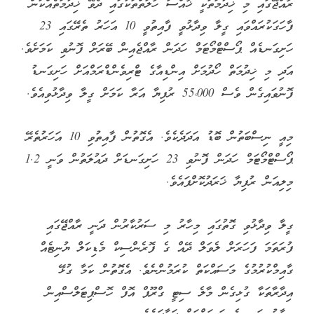
ރާއްޖޭގައި މި ޚިދުމަތަކީ ޚާއްސަ ހާލަތްތަކުގައި ދެވޭ ޚިދުމަތެއްކަން
ފާހަގަކުރައްވައި ގީލާ ވިދާޅުވީ ފާއިތުވީ 10 އަހަރު ތެރޭގައި 23
ހަށިގަނޑެއް ޕޯސްޓްމޯޓަމް ހަދަން ރާއްޖެއިން ބޭރަށް ފޮނުވި ކަމަށެވެ.
އަދި މި ޚިދުމަތް ހޯދުމަށް އިންޑިއާގެ ޓްރިވެންޑްރަމްއަށް ހަށިގަނޑު
ފޮނުވައިގެން ވެސް 55،000 ރުފިޔާ އަރާ ކަމަށް ގީލާ ވިދާޅުވިއެވެ.
މިއީ ނިސްބަތުން ބޮޑު އަދަދެކެވެ. އެގޮތުން ފާއިތުވި 10 އަހަރުތެރޭ
ޕޯސްޓްމޯޓަމް ހަދަން ފޮނުވި 23 ހަށިގަނޑަށް ދައުލަތުން ވަނީ 1.2
މިލިއަން ރުފިޔާ ޚަރަދުކޮށްފައެވެ.
ގީލާ ވިދާޅުވި ގޮތުގައި މިހާރު މި ސަރުކާރުން ދަނީ ރާއްޖޭގައި
ފުރަތަމަ ފަހަރަށް ލެވަލް ދޭއް ގެ ފޮރެންސިކް މެޑިކަލް ޔުނިޓެއް
ގާއިމްކުރުމުގެ މަސައްކަތް ކުރަމުންނެވެ. އެގޮތުން ކަމާ ގުޅޭ
އިދާރާތަކާ ގުޅިގެން މާލެ ސިޓީ ގްރޫޕް އޮފް ހޮސްޕިޓަލްސްއިން