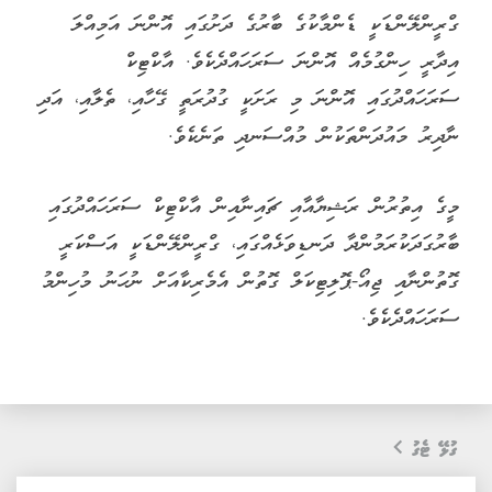
ގްރީންލޭންޑަކީ ޑެންމާކުގެ ބާރުގެ ދަށުގައި އޮންނަ އަމިއްލަ
އިދާރީ ހިންގުމެއް އޮންނަ ސަރަހައްދެކެވެ. އާކްޓިކް
ސަރަހައްދުގައި އޮންނަ މި ރަށަކީ ގުދުރަތީ ގޭހާއި، ތެލާއި، އަދި
ނާދިރު މައުދަންތަކުން މުއްސަނދި ތަނެކެވެ.
މީގެ އިތުރުން ރަޝިޔާއާއި ޗައިނާއިން އާކްޓިކް ސަރަހައްދުގައި
ބާރުގަދަކުރަމުންދާ ދަނޑިވަޅެއްގައި، ގްރީންލޭންޑަކީ އަސްކަރީ
ގޮތުންނާއި ޖިއޯ-ޕޮލިޓިކަލް ގޮތުން އެމެރިކާއަށް ނުހަނު މުހިންމު
ސަރަހައްދެކެވެ.
ގުޅޭ ޓެގު