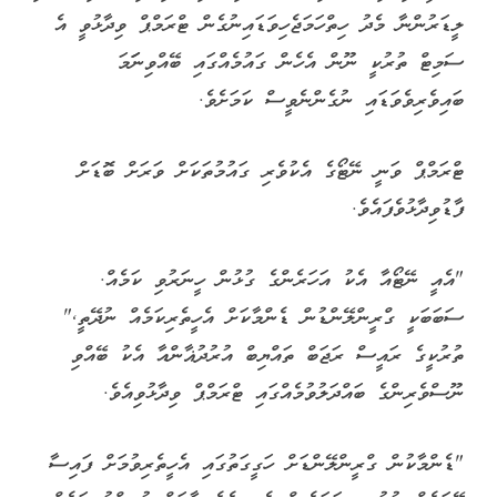
ލީޑަރުންނާ މެދު ހިތްހަމަޖެހިވަޑައިނުގެން ޓްރަމްޕް ވިދާޅުވީ އެ
ސަމިޓް ތުރުކީ ނޫން އެހެން ގައުމެއްގައި ބޭއްވިނަަމަ
ބައިވެރިވެވަޑައި ނުގެންނެވީސް ކަމަށެވެ.
ޓްރަމްޕް ވަނީ ނޭޓޯގެ އެކުވެރި ގައުމުތަކަށް ވަރަށް ބޮޑަށް
ފާޑުވިދާޅުވެފައެވެ.
"އެއީ ނޭޓޯއާ އެކު އަހަރެންގެ ގުޅުން ހީނަރުވި ކަމެއް.
ސަބަބަކީ ގްރީންލޭންޑުން ޑެންމާކަށް އެހީތެރިކަމެއް ނުދޭތީ,"
ތުރުކީގެ ރައީސް ރަޖަބް ތައްޔިބް އުރުދުޣާންއާ އެކު ބޭއްވި
ނޫސްވެރިންގެ ބައްދަލުވުމެއްގައި ޓްރަމްޕް ވިދާޅުވިއެވެ.
"ޑެންމާކުން ގްރީންލޭންޑަށް ހަގީގަތުގައި އެހީތެރިވުމަށް ފައިސާ