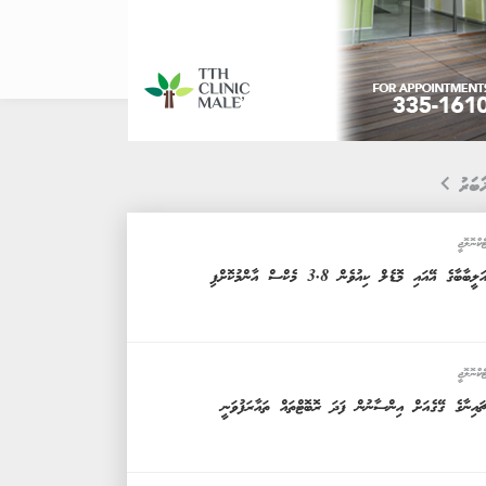
ަބަރު
ެކްނޮލޮޖީ
ަލީބާބާގެ އޭއައި މޮޑެލް ކިއުވެން 3.8 މެކްސް އާންމުކޮށްފި
ެކްނޮލޮޖީ
ައިނާގެ ގޭގެއަށް އިންސާނުން ފަދަ ރޮބޮޓްތައް ތައާރަފުވަނީ