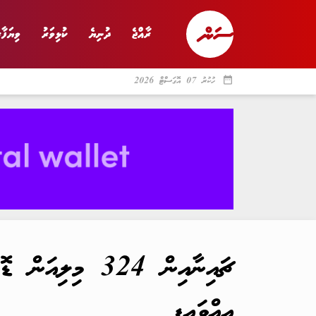
ރާއްޖެ
ދުނިޔެ
ކުޅިވަރު
ވިޔަފާރ
date_range
ހުކުރު 07 އޮގަސްޓް 2026
ރާއްޖެ
ރިޕޯޓް
ދު
ޗައިނާއިން 324 
އިއްވައިފި