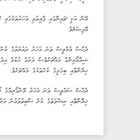
އޭނާ އަކީ ޗައިނާގައި ފާއިތުވި އަހަރުތަކުގައި ކ
އޮފިޝަލެވެ.
ދެހާސް އެކާވީސް ވަނަ އަހަރު ދައުލަތުގެ ކުންފ
ޝިއާއޯމިންގެ މައްޗަށްވެސް މަރުގެ ހުކުމް އިއްވ
ޚިޔާނާތާއި ބިގަމީގެ ކުށްތަކުގެ މައްޗަށެވެ.
ދެހާސް ސައްވީސް ވަނަ އަހަރު މޮންގޯލިއާގެ ލޯކ
ޚިޔާާނާތާއި ރިޝްވަތުގެ ކުށް ސާބިތުވުމުން މަރުގ