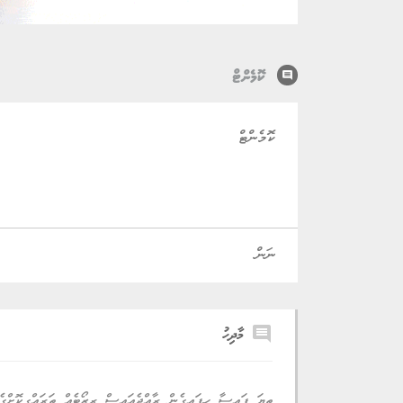
comment
ކޮމެންޓް
comment
މާދިހު
ތިޔަ ފައިސާ ހިފައިގެން ރާއްޖެއައިސް ރިޒޯޓެއް ތަރައްގީކޮށްގެ