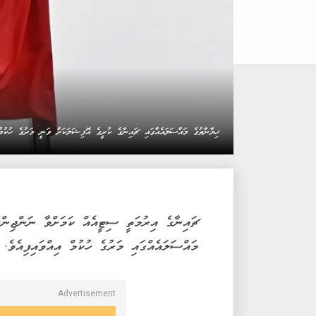
ޚިޔާނާތުގެ މައްސަލައެއްގައި ޗައިނާގެ ކުރީގެ އޮފިޝަލަކަށް ވަނީ މަރުގެ ހުކުމް 
ޗައިނާގެ އިރުމަތީ ސިޓީއެއް ކަމަށްވާ ނަންޖިން
މައްސަލައެއްގައި މަރުގެ ހުކުމް އިއްވައިފިއެވެ.