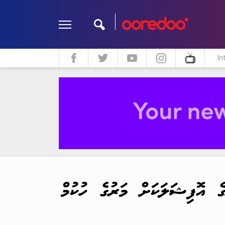
In
ދީން
ކޮލަމް
މަލްޓިމީޑިއާ
ކުރީގެ އޮފިޝަލަކަށް މަރުގެ ހުކުމް