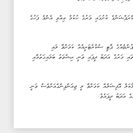
ޮރަޕްޝަންގެ ކުށުގައި މަރުގެ ހުކުމް އިއްވި އެންމެ ފަހުގެ
ުންޏެއްގެ ޕާޓީ ސެކްރެޓަރީއެއް ކަމަށްވާ ލައި
ައި މަރުގެ އަދަބު ދީފައި ވަނީ ރިޝްވަތު ބަލައިގަތުމާއި
ަލް އޮފިޝަލެއް ކަމަށްވާ ލީ ޖިއަންޕިންގްއަށްވެސް ވަނީ
ެ އަދަބު ދީފައެވެ.