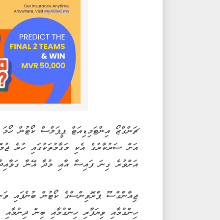
އަށްވުރެ ގިނަ ފައިސާ އާއި މުދާ އޭނާ ގަވާއިދާ ހ
ޖިއާންގްސޫ ޕްރޮވިންސްގެ ކޯޓުން ބުނެފައި ވަނީ
ހިންގުމާއި ވިޔަފާރި ހިންގުމާއި ބިން ދިނުމާއި ވ