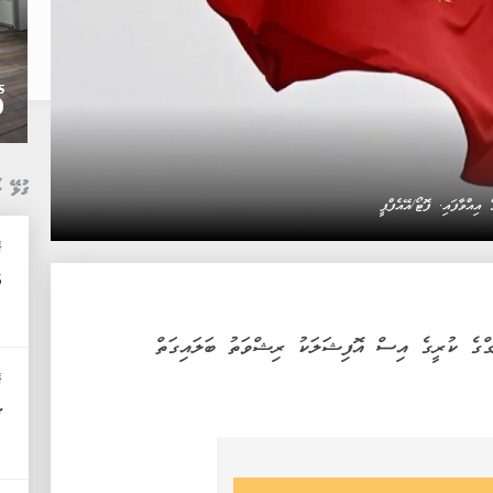
ގުޅޭ ޚ
އިއްވާފައި. ފޮޓޯ/އޭއެފްޕީ
ޓ
އ
ގްގެ ކުރީގެ އިސް އޮފިޝަލަކު ރިޝްވަތު ބަލައިގަތް
ޓ
ޗ