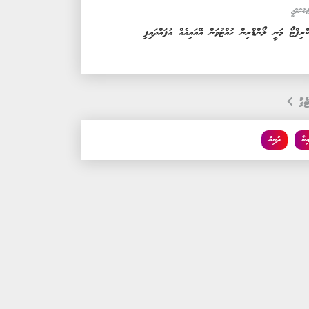
ެކްނޮލޮޖީ
ްރިޕްޓޯ މަނީ ލޯންޑްރިން ހުއްޓުވަން އޭއައިއެއް އުފައްދައިފި
ެގު
ިނާ
ދުނިޔެ