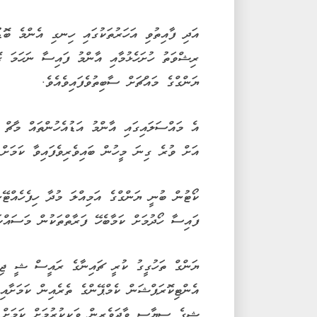
އަދި ފާއިތުވި އަހަރުތަކުގައި ހިނގި އެންމެ ބޮޑ
ރިޝްވަތު ހުށަހެޅުމާއި އާންމު ފައިސާ ނަހަމަ ގ
ޔަންގްގެ މައްޗަށް ސާބިތުވެފައިވެއެވެ.
އަށް ވުރެ ގިނަ މީހުން ބައިވެރިވެފައިވާ ކަމަށް 
ކޯޓުން ބުނީ ޔަންގްގެ އަމިއްލަ މުދާ ހިފެހެއްޓޭ
ފައިސާ ހޯދުމަށް ކަމާބެހޭ ފަރާތްތަކުން މަސައްކ
ޔަންގް ތަހުގީގު ކުރީ ޗައިނާގެ ރައީސް ޝީ ޖިން
އެންޓިކޮރަޕްޝަން ކެމްޕޭންގެ ތެރެއިން ކަމަށާއި
ޝީގެ ސިޔާސީ ވާދަވެރިން ވަކިކުރުމަށް ކަމަށް ފ