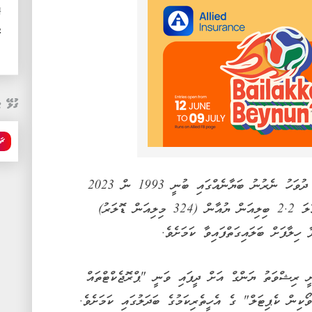
ޓ
ކ
ގުޅޭ ޓ
ޗައ
ޗަންގްޒޯ އިންޓަމިޑިއަޓް ޕީޕަލްސް ކޯޓުން ހޯމަ ދުވަހު ނެރުނު ބަޔާނެއްގައި ބުނީ 1993 ން 2023
އަށް ސަރުކާރުގެ އެކި މަގާމުތަކުގައި ހުރެ ޖުމްލަ 2.2 ބިލިއަން ޔުއާން (324 މިލިއަން ޑޮލަރު)
ިލާފަށް ބަލައިގަތްފައިވާ ކަމަށެވެ.
 ރިޝްވަތު ޔަންގް އަށް ދީފައި ވަނީ "ޕްރޮޖެކްޓްތައް
ޯކިން ކެޕިޓަލް" ގެ އެހީތެރިކަމުގެ ބަދަލުގައި ކަމަށެވެ.