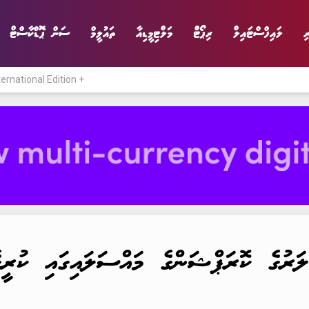
ި
ލައިފްސްޓައިލް
ރިޕޯޓް
މަލްޓިމީޑިއާ
ތައުލީމް
ސަން ޕޮޑްކާސްޓް
ternational Edition +
ނިޔެ
ވާހަކަ
ވިޔަފާރި
ލައިފްސްޓައިލް
މިލިއަން ޑޮލަރުގެ ކޮރަޕްޝަންގެ މައްސަލައިގައި 