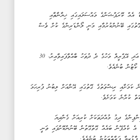
ު އެއް ކޮރަޕްޝަންގެ މައްސަލައިގައި ޚިޔާނާތާއި
ޮތުގައި ބޭނުންކުރުމާއި މަނީ ލޯންޑަރިންގެ ކުށް ވެސް
އެ މައްސަލައިގައި އާންމު އަޑުއެހުންތައް މާޗް އަދި އޭޕްރީލް މަހުގެ ދެ ދުވަހު ބާއްވާފައިވާއިރު، 30
ކޯޓުން ބުނެއެވެ.
ނެ ކަމަށާއި ރިޝްވަތުގެ ގޮތުގައި އޭނާއަށް ލިބުނު ފުރިހަމަ
ަތް ކުރާނެ ކަމަށެވެ.
ޕިންގެ ދިގު މުއްދަތަކަށް ކުރިއަށް ގެންދިޔަ
 އެ ކެމްޕޭން ބައެއް ގޮތްގޮތުން ބޭނުންކޮށްފައި ވަނީ
ާޑުކިޔާ ފަރާތްތަކުން ބުނެއެވެ.