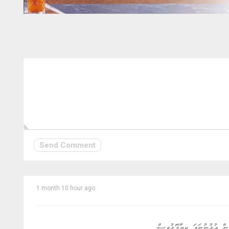
Send Comment
1 month 10 hour ago
ން އުޅުނުނަމަ ކިޔާމޮޅުވީސް.