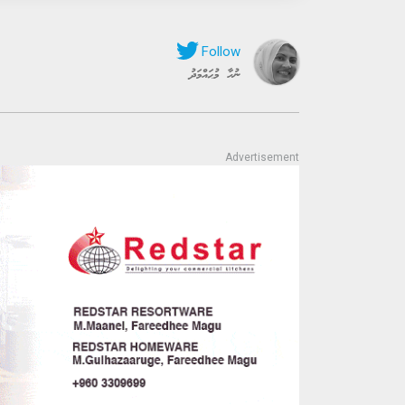
ނުހާ މުޙައްމަދު