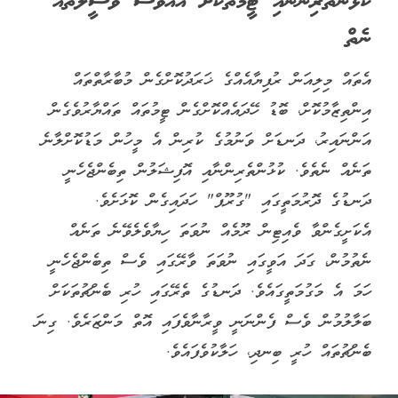
ކުޅުންތެރިންނާއި ޓީމުތަކަށް އެއްވެސް ވަސީލަތެއް
ނެތް
އެތައް މިލިއަން ރުފިޔާއެއްގެ ޚަރަދުކޮށްގެން މުބާރާތްތައް
އިންތިޒާމުކޮށް، ބޮޑު ހޭދައެއްކޮށްގެން ޓީމުތައް ތައްޔާރުވެގެން
އަންނައިރު، ދަނޑަށް ވަނުމުގެ ކުރިން އެ މީހުން މަޑުކޮށްލާނެ
ތަނެއް ނެތެވެ. ކުޅުންތެރިންނާއި އޮފިޝަލުން ތިބެންޖެހެނީ
ދަނޑުގެ ދޮރުމަތީގައި "ގުރޫޕް" ހަދައިގެން ކޮޅަށެވެ.
އެކަށީގެންވާ ވެއިޓިން ރޫމެއް ނުވަތަ ހިޔާވެލެވޭނެ ތަނެއް
ނެތުމުން، ގަދަ އަވީގައި ނުވަތަ ވާރޭގައި ވެސް ތިބެންޖެހެނީ
ހަމަ އެ މަގުމަތީގައެވެ. ދަނޑުގެ ތެރޭގައި ހުރި ބެންޗުތަކަށް
ބަލާލުމުން ވެސް ފެންނަނީ ވީރާނާވެފައި އޮތް މަންޒަރެވެ. ގިނަ
ބެންޗުތައް ހުރީ ބިނދި، ހަލާކުވެފައެވެ.