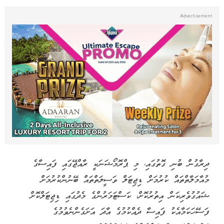
ދިރާގުޕޭ މެދުވެރިކޮށް ދިރާގު ބިލްތަކަށް ފައިސާ ދައްކާ
ކަސްޓަމަރުންގެ ތެރެއިން ގުރުއަތުން ހޮވޭ ނަސީބުވެރިއަކަށް،
އިންޑޮނޭޝިޔާގެ ބާލީގައި ދެ މީހަކަށް ޗުއްޓީ ހޭދަކުރުމުގެ ފުރުސަތު
ލިބޭ ޚާއްސަ ޕްރޮމޯޝަނެއް ދިރާގު ފިންޓެކުން ތައާރަފުކޮށްފިއެވެ.