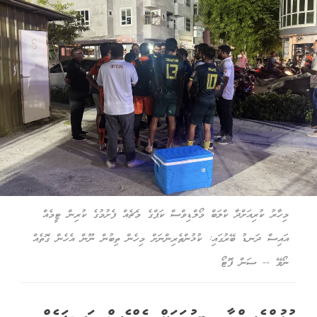
މިހާރު ކުރިއަށްދާ ކްލަބް މޯލްޑިވްސް ކަޕްގެ މެޗެއް ފެށުމުގެ ކުރިން ޓީމެއް
އައިސް ދަނޑު ބޭރުގައި: ކުޅުންތެރިންނަށް މިހެން ތިބުން ނޫން އެހެން ގޮތެއް
ނޯވޭ -- ސަން ފޮޓޯ