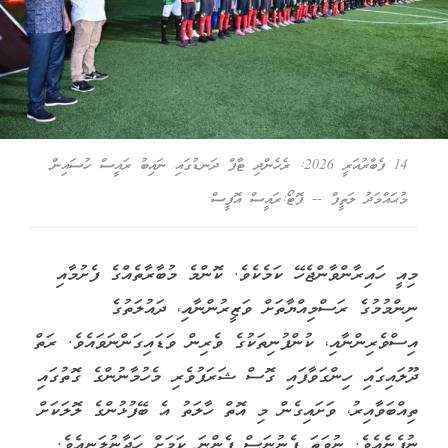
14 ފެބްރުއަރީ 2026: ރެހެންދި ޓާފް ދަނޑުގައި ނައިބު ރައީސް ހުސައިން
މުޙައްމަދު ލަތީފް -- ފޮޓޯ:ރައީސް އޮފީސް
މިއީ ހައިރާންވާންޖެހޭ ކަމެކެވެ. ކޮންމެ މުބާރާތެއްގެ ފެށުމާއި
ނިންމުމުގެ ރަސްމިއްޔާތަށް ވަޒީރުންނާއި، ދައުލަތުގެ
އިސްވެރިންނާއި، ކުންފުނިތަކުގެ ވެރިން ވަޑައިގަންނަވައެވެ. ރަތް
ދޫލައިގައި ހިންގަވާފައި ގޮސް ޝަރަފުވެރި މެހުމާނުންގެ ގޮތުގައި
ތިއްބަވާއިރު، ވަށައިގެން މި އޮތް ހާލަތު އެ ބޭފުޅުންގެ ލޮލަކަށް
ނުފެނެއެވެ. ނުވަތަ ފެނުނަސް ފެންނަ ކަމަށް ހަދާނުލަނީއެވެ.