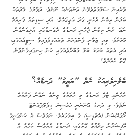
ވާރެއިން ސަލާމަތްވެވޭނެ ތަންތަނެއް ނޫނެވެ. ދުވާލުގެ މެޗުތައް
ބަލަން ތިބެން ޖެހެނީ ގަދަ އަވީގައެވެ. އަދި ސިޑިތައް ފުރިއްޖެ
ނަމަ، ދެން ތިބެން ޖެހެނީ ދަނޑުގެ ދާގަނޑުގައި އެލިގަނެގެން
ކޮޅަށެވެ. މިއީ ޒަމާނީ ފެންވަރަށް ތަރައްގީވެފައިވާ ސިޓީއެއްގައި،
އަދި އެތައް ބަޔަކު ބަލާ މުބާރާތެއްގައި ކަން ހިނގައިގެންވާނެ
ގޮތް ހެއްޔެވެ؟
ބެލެނިވެރިއަކު ނެތް "ޔަތީމު" ދަނޑެއް؟
ރެހެންދި ޓާފް ދަނޑުގެ މި ހާލަތުގެ ޒިންމާ ނަގާނެ ފަރާތެއް
ނެތެވެ. މި ދަނޑު އޮންނަނީ ހައުސިން ޑިވެލޮޕްމަންޓް
ކޯޕަރޭޝަން (އެޗްޑީސީ) ގެ ބިމުގައެވެ. ނަމަވެސް އެ ކުންފުނީގެ
އޮފިޝަލުން ވިދާޅުވާ ގޮތުގައި، ދަނޑުގެ އެއްވެސް ކަމެއް އެ