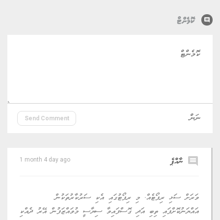
comment
ކޮމެންޓް
Send Comment
comment
ނާއްޕެ
1 month 4 day ago
ވަރަށް ސަޅި ރިޕޯޓެއް. ​މި ރިޕޯޓުގައި އެކި ސަރުކާރުތަކުން
އައްޔަނުކޮށްފައި ތިބި އަދި ގޮސްފައިވާ ސިޔާސީ މުވައްޒަފުން އޭރު ދެއްކި