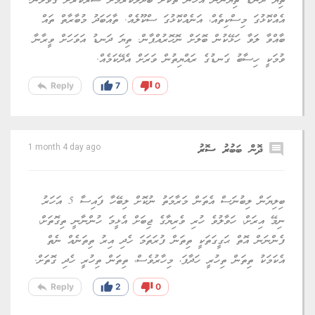
ތިޔަ ދަނޑު ތިޔަނޫން އެހެން ތާކަށް ބަދަލުކުރުމަށް ސަރުކާރަށް ގޮވާލަން.
އެއްކޮޅުގަ މިސްކިތެއް، އަނެއްކޮޅުގަ ސްކޫލެއް. ތާއަބަދު މުބާރާތް ތައް
ބާއްވާ ލަވާ ހަޅޭކުން ބޮލަށް ނޮހޮރުއްޕާން. ތިޔަ ދަނޑު އަވަހަށް ވީރާނާ
ވުމަކީ ހިސާބު ގަނޑުގެ ރައްޔިތުން ވަރަށް އެދޭކަމެއް.
reply
thumb_up
thumb_down
Reply
7
0
comment
ދޮން ބަބުރު ސޮރު
1 month 4 day ago
ބިލިޔަން ލިބުނަސް އެތަން މަރާމަތު ނުކޮށް ލިބޭހާ ފައިސާ 5 އަހަރު
ނިމޭ އިރަށް، ހަވާލުވެ ހުރި ވެރިޔާގެ ޖިބަށް އެޅީމަ ހުންނާނީ ތިގޮތަށް،
ފެންނަން އޮތް ޙަގީގަތަކީ ތިތަން ފުރަތަމަ ހެދި އިރު ތިތަނެއް ނެތް
އެކަމަކު ތިތަން ތިހުރީ ހަދާފަ، މިހާރުވެސް، ތިތަން ތިހުރީ ހެދި ގޮތަށް.
reply
thumb_up
thumb_down
Reply
2
0