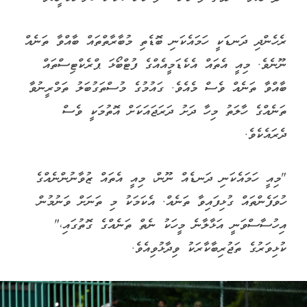
ރެހެންދި ދަނޑަކީ ހަމައެކަނި ބޮޑެތި މުބާރާތްތައް ބާއްވާ ތަނެއް
ނޫނެވެ. މިއީ އެތައް އެކެޑަމީއެއްގެ ފުޓްބޯޅަ ޕްރެކްޓިސްތައް
ބާއްވާ ތަނެއް ވެސް މެއެވެ. ގައުމުގެ މުސްތަގުބަލު ތަމްރީނުވާ
ތަނެއްގެ ހާލަތު މިހާ ދަށު ދަރަޖައަކަށް އޮތުމަކީ ވެސް
ދެރައެކެވެ.
"މިއީ ހަމައެކަނި ދަނޑެއް ނޫން، މިއީ އެތައް ޒުވާނުންނެއްގެ
ހުވަފެންތައް ގުޅިފައިވާ ތަނެއް. އެކަމަކު މި ތަނަށް ވަނުމުން
އިހުސާސްވަނީ އަޅާލާނެ މީހަކު ނެތް ތަނެއްގެ ގޮތުގައި،"
ކުޅިވަރުގެ ތަޖުރިބާކާރަކު ވިދާޅުވިއެވެ.