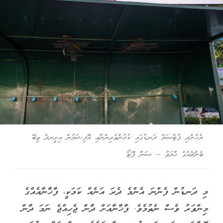
ރެހެންދި ފުޓްސަލް ދަނޑުގައި ކުޅުންތެރިންނާއި އޮފިޝަލުން އިށީނދެ ތިބޭ
ބެންޗެއްގެ ހާލަތު -- ސަން ފޮޓޯ
މި ދަނޑުން ފެންނަ އެންމެ ދެރަ އަނެއް ކަމަކީ، ފާޚާނާއެއްގެ
މިންވަރު ވެސް ނެތުމެވެ. ފާޚާނާއަށް ދާން ޖެހިއްޖެ ނަމަ ދާން