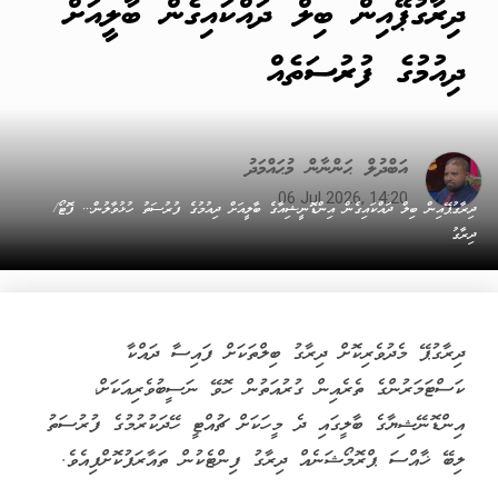
ދިރާގުޕޭއިން ބިލް ދައްކައިގެން ބާލީއަށް
ދިއުމުގެ ފުރުސަތެއް
އަބްދުލް ޙަންނާން މުޙައްމަދު
06 Jul 2026, 14:20
ދިރާގުޕޭއިން ބިލް ދައްކައިގެން އިންޑޮނީޝިއާގެ ބާލީއަށް ދިއުމުގެ ފުރުސަތު ހުޅުވާލުން... ފޮޓޯ/
ދިރާގު