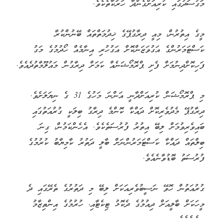
ދިރާގުން ބުނި ގޮތުގައި، މި ޕްރޮމޯޝަނަކީ ރާއްޖޭގައި ފައިސާގެ
މުއާމަލާތްތައް ކުރުމަށް ޑިޖިޓަލް ވަސީލަތްތައް ބޭނުންކުރުމަށް
ޝައުގުވެރިކަން އިތުރުކޮށް، ކަސްޓަމަރުންގެ މެދުގައި ޑިޖިޓަލްކޮށް
ފަސޭހަކަމާއެކު ފައިސާ ދެއްކުމުގެ އާދަ އަށަގެންނެވުމުގެ
މަގުސަދުގައި ކުރިއަށްގެންދާ ހަރަކާތެކެވެ.
މީގެ އިތުރުން، މިއީ ދިރާގުޕޭގެ ޚިދުމަތްތައް ބޭނުންކުރާ
ކަސްޓަމަރުންގެ އަގުވަޒަންކޮށް އަގުހުރި އިނާމެއް ހޯދުމުގެ މަގު
ފަހިކޮށްދިނުމަށް ފެށި ޕްރޮމޯޝަނެއް ކަމަށް ދިރާގުން މައުލޫމާތުދެއެވެ.
މި ޕްރޮމޯޝަން ކުރިއަށްދާނީ އަންނަ މަހުގެ 31 ގެ ނިޔަލަށެވެ.