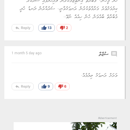
ހޯދާ މީހުން.. މުބާރާތް އިންތިޒާމުކުރަން ލާރިހޯދާފައި ސަރުކާރޭ
ކިޔުމަށްވުރެ މަރާމާތުކުރުން ރަނގަޅުވާނީ.. ސަރުކާރުން ދަނޑު ހެދީ
މުބާރާތް ބާއްވަން ހެން ހިއެއް ނުވޭ..
reply
thumb_up
thumb_down
Reply
13
2
comment
ސުޖާތާ
1 month 5 day ago
ވަރަށް ރަނގަޅު ލިޔުމެއް.
reply
thumb_up
thumb_down
Reply
9
6