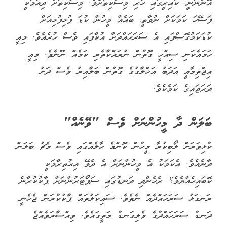
އޮންނަނީ، ކައިރީގައި ހުރި މިސްކިތަށެވެ. މިސްކިތަށް ދިއުމަކީ
ފަސޭހަ ކަމަކަށް ނުވާތީ، ބައެއް މީހުން ކުޑަ ފުޅިފުޅިއަށް
ކުޑަކަމުގޮސްފައި އެ ސަރަހައްދަށް އުކާފައި ވެސް ހުރެއެވެ. މިއީ
ހަމައެކަނި ސިއްހީ ގޮތުން ނުރައްކާތެރި ކަމެއް ނޫނެވެ. މިއީ
އިޖްތިމާއީ އަދަބު އަޚްލާގުގެ ގޮތުން ބަލާއިރު ވެސް ދަށު
ދަރަޖައިގެ ކަމެކެވެ.
ބަލަން ދާ މީހުންނަށް ވެސް "ވޭނެއް"
ކުޅިވަރަށް ލޯބިކުރާ މީހުން ކޮންމެ ހާލެއްގައި ވެސް މެޗު ބަލަން
ދާނެއެވެ. އެކަމަކު އެ މީހުންނަށް އެ ދެވޭ އިޙުތިރާމަކީ
ކޮބައިހެއްޔެވެ؟ ރެހެންދި ދަނޑުގައި ސަޕޯޓަރުންނަށް ޕާކުކުރާނެ
ރަނގަޅު ސަރަހައްދެއް ނެތެވެ. ސައިކަލުތައް ޕާކުކުރަން ޖެހެނީ
ދަނޑު ސަރަހައްދުގެ ވެލިގަނޑު މަތީގައެވެ. ވިއްސާރަވެއްޖެ