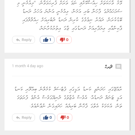
މޮޅު ވާހަކަތަށް ހިއްސާކޮށްލި ނަމަ ވަރަށް ފުރިހަމަވާނެ. "މިއުޅެނީ މި
ސަރަހައްދުގަ ފާހަނާ ބަރި އަޅަން. މިއުޅެނީ އަންނަ އަހަރު ދަނޑު
ބޮޑުކުރަން. ދައުރު ނިމުމުގެ ކުރިން ދަނޑު ދެބުރިއަށް ހިއްލާލާފައި
ޕާކިންއާއި ވިޔަފާރިއަށް ދަނޑުގައި ޖާގަ އިތުރުކުރާނަން.
reply
thumb_up
thumb_down
Reply
1
0
comment
ޗާރކް
1 month 4 day ago
ރާއްޖޭގައި ހަދަންވީ ކަނޑު އަޑީގައި ފުޓްސަލް ކުޅެލާނެ ބިއްލޫރި ކަނޑު
އަޑީ ޓަނަލް ދަނޑެއް. އެވެސް އެޒާތުގެ ދުނިޔޭގަވެސް އެންމެ ފުރަތަމަ
ތަން. އެކަމަކު އެތާގަ ފާޚާނާ ބަރިޔެއް ހަދައިގެން ނުވާނެއެވެ.
reply
thumb_up
thumb_down
Reply
0
0