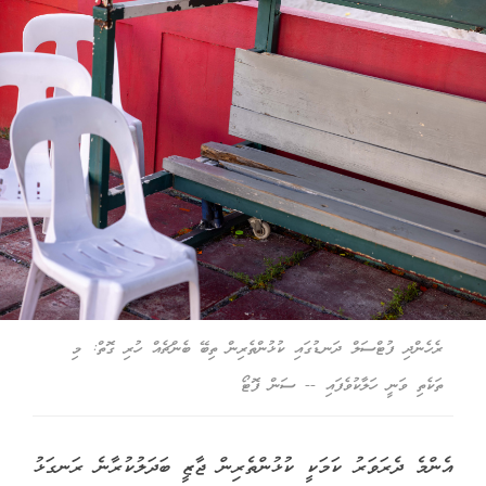
ރެހެންދި ފުޓްސަލް ދަނޑުގައި ކުޅުންތެރިން ތިބޭ ބެންޗެއް ހުރި ގޮތް: މި
ތަކެތި ވަނީ ހަލާކުވެފައި -- ސަން ފޮޓޯ
އެންމެ ދެރަވަރު ކަމަކީ ކުޅުންތެރިން ޖާޒީ ބަދަލުކުރާނެ ރަނގަޅު