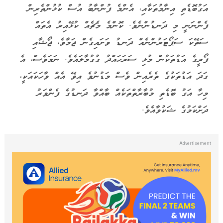
އަގުބޮޑެތި އިނާމުތަކާއި، އެންމެ ފުންނާބު އުސް ކުޅުންތެރިން
ފެންނަނީ މި ދަނޑުންނެވެ. ކޮންމެ މެޗެއް ކުޅޭއިރު އެތައް
ސަތޭކަ ސަޕޯޓަރުންނެއް ދަނޑު ވަށައިގެން ޖަމާވެ، ޖޯޝާއި
ފޯރީގެ އަޑުތަކުން މުޅި ސަރަހައްދު ގުގުމާލައެވެ. ނަމަވެސް، އެ
ގަދަ އަޑުތަކުގެ ތެރެއިން ވެސް މަޑުނުވެ އިވޭ އެއް ވާހަކައަކީ،
މިހާ އަގު ބޮޑެތި މުބާރާތްތަކެއް ބާއްވާ ދަނޑުގެ ފެންވަރު
ދަށްކަމުގެ ޝަކުވާއެވެ.