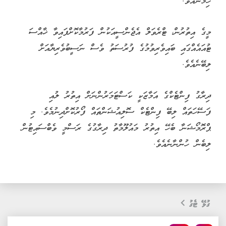
ދިރާގުޕޭ މެދުވެރިކޮށް ދައްކާ ކޮންމެ ދިރާގު ބިލަކީ ގުރުއަތުގައި
ބައިވެރިވުމަށް ލިބޭ އިތުރު ފުރުސަތެކެވެ. އެހެންކަމުން، ގިނަ
ބިލްތައް ދައްކާ ކަސްޓަމަރުންނަށް ބާލީ ދަތުރު ކާމިޔާބު ކުރުމުގެ
ފުރުސަތު ބޮޑުވާނެއެވެ.
ގުރުއަތުން ހޮވޭ ނަސީބުވެރިއަކަށް ލިބޭ މި ދަތުރުގެ ތެރޭގައި ދެ
މީހަކަށް ބާލީއަށް ދިއުމުގެ ދެކޮޅު ޓިކެޓާއި، ހުރުމުގެ އިންތިޒާމު
ހިމެނެއެވެ.
މީގެ އިތުރުން، ޓްރެވަލް އެޖެންސީއަކުން ފަރުމާކޮށްފައިވާ ޚާއްސަ
ޓުއައެއްގައި ބައިވެރިވުމުގެ ފުރުސަތު ވެސް ނަސީބުވެރިޔާއަށް
ލިބޭނެއެވެ.
ދިރާގު ފިންޓެކްގެ އަމާޒަކީ ކަސްޓަމަރުންނަށް އިތުރު ލުއި