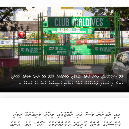
މާލޭ ސަރަހައްދުގައި މިހާރު އެންމެ އަގުބޮޑެތި މުބާރާތްތައް ބާއްވާ އެއް ދަނޑު ކަމަށްވާ ރެހެންދި
ދަނޑު: މި ދަނޑަކީ ފެންވަރުދަށް، އެންމެ އަސާސީ ވަސީލަތްތައް ވެސް މަދު ދަނޑެއް --
މިއީ ޔަގީނުން ވެސް މުޅި ރާއްޖޭގައި މިހާރު ކުރިއަށްދާ ދިވެހި
ފުޓްސަލްގެ އެންމެ ފޯރިގަދަ މުބާރާތްތަކުގެ "ހޯމް" އެވެ. އެންމެ