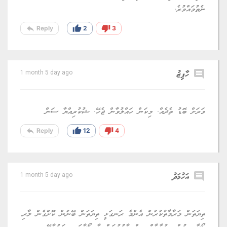
ނެތުމައްވުރެ.
reply
thumb_up
thumb_down
Reply
2
3
comment
ހާފިޒު
1 month 5 day ago
ވަރަށް ބޮޑު ތެދެއް. މިކަން ހައްލުވާން ޖެހޭ. ޝުކުރިއްޔާ ސަން
reply
thumb_up
thumb_down
Reply
12
4
comment
އަހުމަދު
1 month 5 day ago
ތިޔަތަން މަރާމާތުކުރުން އެންމެ ރަނގަޅީ ތިޔަތަން ބޭނުން ކޮށްގެން ލާރި