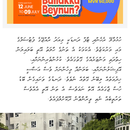
ހުޅުމާލޭ ރެހެންދި ޓާފް ދަނޑަކީ މިއަދު ރާއްޖޭގެ ފުޓްސަލްގެ
މައި މަރުކަޒެވެ. އެކަމަކު އެ ތަނުގެ ހާލަތު އޮތީ ބަލައިލަން
ހިތްދަތި މަންޒަރެއްގެ ގޮތުގައެވެ. ކުޅުންތެރިންނަށާއި،
އޮފިޝަލުންނަށާއި، ބަލަންދާ މީހުންނަށް ވެސް އަސާސީ
ޚިދުމަތެއް ލިބޭނެ ގޮތެއް ނެތެވެ. ދަނޑުގެ ވަށައިގެން ބޮޑު
ހުސް ޖާގައެއް އޮތް ނަމަވެސް، އެ ތަން އޮތީ އެއްވެސް
ތަރުތީބެއް ނެތި ވީރާނާވާން ދޫކޮށްލާފައެވެ.