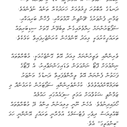
ދަނޑުގެ އާބާތުރަ ފިލުވުމަށް ޚަރަދުކުރާ ތަނެއް ނުފެނެއެވެ.
ޒަމާނީ ފެންވަރުގެ ޗޭންޖިން ރޫމްތަކާއި، ފާޚާނާ ބަރިއަކާއި،
ސަޕޯޓަރުންނަށް ހިޔާވެލައިގެން ތިބެވޭނެ ގޮތަށް ސިޑިބަރިތައް
ތަރައްގީކުރުމަކީ މިއަދު ކޮންމެހެން ކުރަންޖެހިފައިވާ ކަމެކެވެ.
ވެރިންނާއި ވަޒީރުންނަށް މިއަދު އޮތް ގޮންޖެހުމަކީ، މުބާރާތްތައް
ނިންމުމަށް ފޮޓޯ ނަންގަވަން ވަޑައިގަންނަވާއިރު، އެ ފޮޓޯގެ
ފަހަތުން ފެންނަން އޮތް ވީރާނާވެފައިވާ ދަނޑުގެ މަންޒަރު
ބަދަލުކޮށްދެއްވުމެވެ. ކުޅުންތެރިންނާއި ސަޕޯޓަރުން ކުރަމުންދާ މި
ޒަމާންވީ ޝަކުވާއަށް އަމަލީ ސިފައެއްގައި ހައްލެއް
ހޯދައިދިނުމެވެ. އެހެން ނޫނީ މިލިއަނުން އިނާމު ދޭ މުބާރާތްތައް
ބޭއްވިޔަސް، ދިވެހި ފުޓްސަލްގެ އުމްރާނީ ތަރައްގީ އޮންނާނީ ހަމަ
"ބިންމަތީގަ" އެވެ.