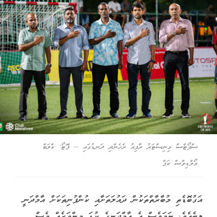
ސްޕޯޓްސް މިނިސްޓަރު ރާފިއު ރެހެންދި ދަނޑުގައި -- ފޮޓޯ: ކްލަބް
މޯލްޑިވްސް ކަޕް
އަގުބޮޑެތި މުބާރާތްތަކުން ދައުލަތަށާއި ކުންފުނިތަކަށް އާމްދަނީ
ލިބެއެވެ. ނަމަވެސް އެ އާމްދަނީގެ ކުޑަ މިންވަރެއް ވެސް