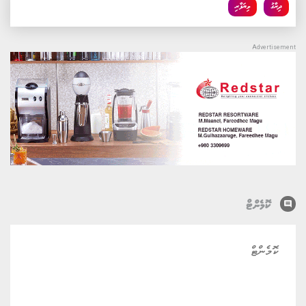
ފަސޭހަތައް ލިބޭ ފިންޓެކް ސޮލިއުޝަންތައް ފޯރުކޮށްދިނުމެވެ. މި
ޕްރޮމޯޝަނާ ބެހޭ އިތުރު މައުލޫމާތު ދިރާގުގެ ރަސްމީ ވެބްސައިޓުން
ލިބެން ހުންނާނެއެވެ.
ގުޅޭ ޓެގު
ދިރާގު
ވިޔަފާރި