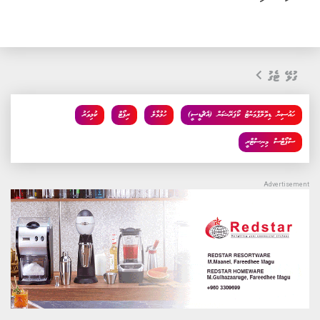
ގުޅޭ ޓެގު
ހައުސިން ޑިވޮލޮޕްމަންޓު ކޯޕަރޭޝަން (އެޗްޑީސީ)
ހުޅުމާލެ
ރިޕޯޓް
ކުޅިވަރު
ސްޕޯޓްސް މިނިސްޓްރީ