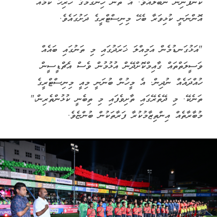
ކުންފުނިން ނުބަލައެވެ. އެ ތަން ހިންގުމުގެ ހުރިހާ ކަމެއް
އޮންނަނީ ކުޅިވަރާ ބެހޭ މިނިސްޓްރީގެ ދަށުގައެވެ.
"އަޅުގަނޑުމެން އަމިއްލަ ޚަރަދުގައި މި ތަނުގައި ބައެއް
ވަސީލަތްތައް ގާއިމްކޮށްދޭން އުޅުމުން ވެސް އެޗްޑީސީން
ހުއްދައެއް ނުދިން. އެ މީހުން ބުނަނީ މިއީ މިނިސްޓްރީގެ
ތަނެކޭ. މި ދޭތެރޭގައި ތާށިވެފައި މި ތިބެނީ ކުޅުންތެރިން،"
މުބާރާތެއް އިންތިޒާމުކުރާ ފަރާތަކުން ބުންޏެވެ.