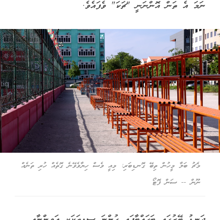
ނަމަ އެ ތަން އޮންނަނީ "ޗަކަ" ވެފައެވެ.
މެޗު ބަލާ މީހުން ތިބޭ ގޮނޑިބަރި: މިއީ ވެސް ހިޔާވެވޭނެ ގޮތެއް ހުރި ތަނެއް
ނޫން -- ސަން ފޮޓޯ
ދަނޑު ބޭރުގައި ބަހައްޓާފައި ހުންނަ ސިޑިތަކަކީ އަވިންނާއި