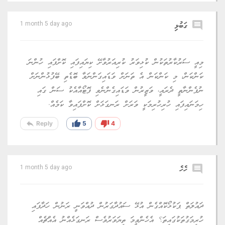
comment
ގަބުޅި
1 month 5 day ago
މިއީ ސަރުކާރުތަކުން ކުޅިވަރު ކުރިއަރުވާށޭ ކިޔައިފައި ކޮށްފައި ހުންނަ
ކަންކަން، މި ކަންކަން އެ ތަނަށް ވަޑައިގަންނަވާ ބޮޑެތި ބޭފުޅުންނަށް
ނުފެންނާތީ ދެރައީ، ވަޒީރުން ވަޑައިގެންނެވި ފޮޓޯއާއެކު ސަން ގައި
ހިމަނައިފައި ހުރިހުރިމަކީ ވަރަށް ރަނގަޅަށް ކޮށްފައިވާ ކަމެއް.
reply
thumb_up
thumb_down
Reply
5
4
comment
ހެހެ
1 month 5 day ago
ދައުލަތް ޕަކުޅޯކޮއްގެން އުޅޭ ސައުދާގަރުން ދުއްވަނީ ރަނުން ހަދާފައި
ހުރިމަގުތަކުގައިތަ؟ އެހެންވީމަ ތިޔަވަރުވެސް ރަނގަޅެއްނު އެއްޗެއް