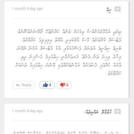
comment
ނިގް
1 month 4 day ago
ތިޔައީ އެއްގޮތަކަށްވެސް ތިކަހަލަ ތަނެއް ހަދާންޖެހޭ ލޯކޭޝަނެއްނޫނެވެ.
ފުޓުސަލް ކުޅޭތަނެއް ގޮސް މާލެކައިރީ އެއޮތް ވިލިގިލީގަ ހަދާލާށެވެ.
ބުރިޖު ނިމުނީމަ އެތަނަށް ފަސޭހަކަމާއި އެކު ފުޓުސަލް ކުޅެން ދެވޭނެ.
މިހާރު ތިހިރަ ތަން އެންމެ ރަނގަޅުވާނީ ހިތްގައިމު ގަސްގިނަ ރީތި
ޕާކެއް ހަދާފައި ފެންއަރުވާ ވަޑާންތަށްލާފައި އޮންނަ ހިތްގައިމު ތަނަކަށް
ހަދާލާށެވެ.
reply
thumb_up
thumb_down
Reply
2
2
comment
ހުޅުމާލޭ ރައްޔިތެއް.
1 month 4 day ago