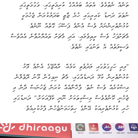
ތަނެއް ނެތުމެވެ. އެތައް ބައެއްގެ ކުރިމަތީގައި، މަގުމަތީގައި
ނުވަތަ ދަނޑު ކައިރީގައި ހުރެ ޖާޒީ ބަދަލުކުރަން ޖެހުމަކީ
ކުޅުންތެރިންނަށް ވެސް އެންމެ ފަސޭހަ ގޮތެއް ނޫނެވެ.
މެޗަށްފަހު ވެސް ރީތިވެލައި، އަދި މެޗަށް ތައްޔާރުވާނެ އެއްވެސް
ވަސީލަތެއް އެ ތަނުގައި ނެތެވެ.
"މިއީ ހަގީގަތުގައި ލަދުވެތި ކަމެއް. ރާއްޖޭގެ އެންމެ މޮޅު
ކުޅުންތެރިން ކުޅޭ ދަނޑެއްގައި، މެޗު ނިމިގެން މޫނު ދޮވެލާނެ
އިސްކުރެއް ވެސް ނެތް. ފާޚާނާއެއް ކުރަން ޖެހުނަސް ދާން މި
ޖެހެނީ ކޮންމެވެސް މިސްކިތަކަށް ނޫނީ ކެފޭއަކަށް،" ދަނޑުގައި
ހުރި ކުޅުންތެރިއަކު އޭނާގެ ހިތްހަމަނުޖެހުން ފާޅުކުރިއެވެ.