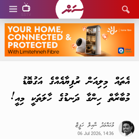
SSTV
SSTV LIVE
އެތައް މިލިއަން ރުފިޔާއެއްގެ އަގުބޮޑު
މުބާރާތް ހިންގާ ދަނޑުގެ ހާލަތަކީ މިއީ!
މުޙައްމަދު ނާއިލް ހަފީޒް
06 Jul 2026, 14:36