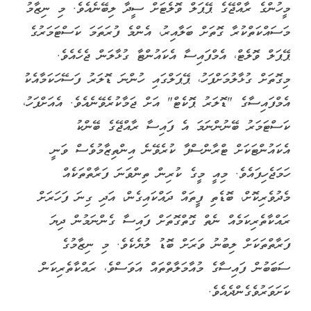
މީހުންގެ ރާއްޖޭގެ ޕޭޕަލް ވޮލެޓަށް ސީދާ ލިބޭނެއެވެ. މި ނިޒާމު
މަސައްކަތްކުރާ ގޮތަށް ބަލާއިރު، އެންމެ ފުރަތަމަ ކަސްޓަމަރުގެ
ޕޭޕަލް ވޮލެޓް، އެމްފައިސާ އެކައުންޓާ ގުޅާލަން ޖެހެއެވެ.
މިގޮތަށް ގުޅާލުމަށްފަހު، ޕޭޕަލްގައި ހުންނަ ޑޮލަރު ފަސޭހަކަމާއެކު
އެމްފައިސާގެ "ޑޮލަރު ޕޮކެޓް" އަށް ޖަމާކުރެވޭނެއެވެ. އެއަށްފަހު،
ކަސްޓަމަރު ބޭނުންނަމަ އެ ފައިސާ ރާއްޖޭގެ ބޭންކު
އެކައުންޓަކަށް ޓްރާންސްފާ ކުރެވޭނެ އިންތިޒާމުވެސް ވަނީ
ހަމަޖެހިފައެވެ. މިއީ މީގެ ކުރިން ތިންވަނަ ފަރާތްތަކެއް
މެދުވެރިކޮށް، ބޮޑެތި ފީތައް ދައްކައިގެން، އަދި ގިނަ ފަހަރަށް
ރައްކާތެރިކަމެއް ނެތް ގޮތްގޮތަށް ފައިސާ ގެންނަމުން ދިޔަ
ފަރާތްތަކަށް ލިބުނު ވަރަށް ބޮޑު ލުޔެކެވެ. މި ނިޒާމުގެ
ސަބަބުން ފައިސާގެ މުއާމަލާތްތައް އަވަސްވެ، ރައްކާތެރިކަން
ކަށަވަރުވެގެންދެއެވެ.