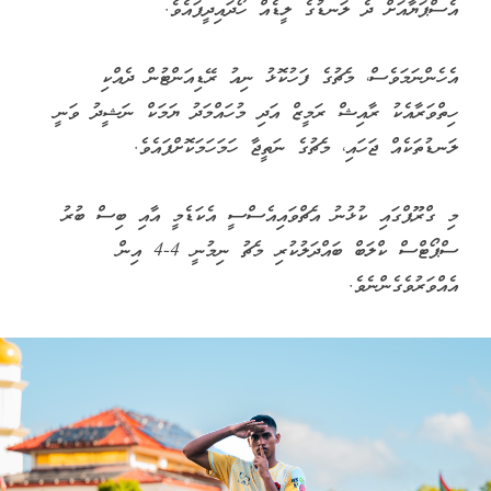
އެސްޕަޔާއަށް ދެ ލަނޑުގެ ލީޑެއް ހޯދައިދީފައެވެ.
އެހެންނަމަވެސް، މެޗުގެ ފަހުކޮޅު ނިއު ރޭޑިއަންޓުން ދެއްކި
ހިތްވަރާއެކު ރާއިޝް ރަމީޒް އަދި މުހައްމަދު ޔަމަކް ނަޝީދު ވަނީ
ލަނޑުތަކެއް ޖަހައި، މެޗުގެ ނަތީޖާ ހަމަހަމަކޮށްފައެވެ.
މި ގްރޫޕްގައި ކުޅުނު އެޗްވައިއެސްސީ އެކަޑެމީ އާއި ބިސް ބުރު
ސްޕޯޓްސް ކްލަބް ބައްދަލުކުރި މެޗު ނިމުނީ 4-4 އިން
އެއްވަރުވެގެންނެވެ.