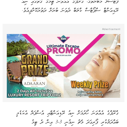
ފުޓްސަލް މުބާރާތުގެ، ގްރޫޕްގެ އެއްވަނަ ޓީމުގެ ގޮތުގައި ނިއު
ރޭޑިއަންޓް ސްޕޯޓްސް ކްލަބް ދެވަނަ ބުރަށް ދަތުރުކޮށްފިއެވެ.
ގްރޫޕްގެ އެއްވަނަ ހޯދުމަށް ނިއު ރޭޑިއަންޓާއި އެސްޕަޔާ އެކަޑެމީ
ބައްދަލުކުރި ފޯރިގަދަ މެޗު ނިމުނީ 3-3 އިން ދެ ޓީމު