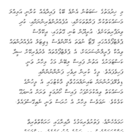
މި ޚިދުމަތުގެ ސަބަބުން އެންމެ ބޮޑު ފައިދާއެއް ކުރާނީ އަމިއްލަ
މަސައްކަތްކުރާ ފަރާތްތަކަށާއި، އުފެއްދުންތެރިންނަށާއި، ކުދި
ވިޔަފާރިތަކަށެވެ. އުރީދޫން ބުނި ގޮތުގައި، އީކޮމާސް
ޕްލެޓްފޯމެއްގައި ފޮޓޯ ނުވަތަ އެނޫންވެސް ޑިޖިޓަލް އުފެއްދުންތައް
ވިއްކާ ފްރީލާންސަރަކަށް، އެ ޕްލެޓްފޯމްތައް މެދުވެރިކޮށް ސީދާ
ކަސްޓަމަރުގެ އަތުން ފައިސާ ލިބޭނެ މަގު މިހާރު ވަނީ
ފަހިވެފައެވެ. މީގެ ކުރިން ދިވެހި ފަންނާނުންނާއި
ޑިވެލޮޕަރުންނަށް ބައިނަލްއަގުވާމީ މާކެޓުގައި އެ މީހުންގެ
މަސައްކަތް ވިއްކުމަށްފަހު ފައިސާ ހޯދުމަކީ ވަރަށް އުނދަގޫ
ކަމެކެވެ. ނަމަވެސް މިހާރު އެ ހުރަސް ވަނީ ނެތިގޮސްފައެވެ.
ހަމައެހެންމެ، ފަތުރުވެރިކަމުގެ ދާއިރާގައި ހަރަކާތްތެރިވާ