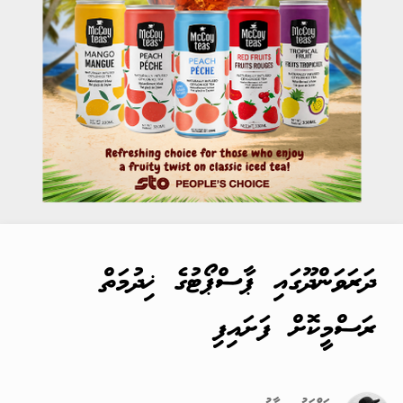
ދަރަވަންދޫގައި ޕާސްޕޯޓުގެ ޚިދުމަތް
ރަސްމީކޮށް ފަށައިފި