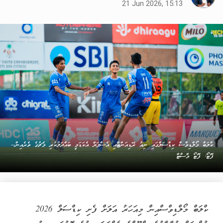
21 Jun 2026, 15:13
ކްލަބް މޯލްޑިވްސް ކިޑްސަލްގައި ނިއު ރޭޑިއަންޓާއި އެސްޕަޔާ އެކަޑަމީ ބައްދަލުކުރި މެޗުގެ ތެރެއިން--
ފޮޓޯ: ފޮޓޯ މާސްޓާ
ކްލަބް މޯލްޑިވްސްއިން މިއަހަރު އަލަށް ފެށި ކިޑްސަލް 2026