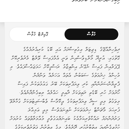
ލިބިގެންދާނެކަމަށް ބެލެވެއެވެ.
ޚުލާސާ
ޕޮއިންޓް ޚުލާސާ
ދިވެހިރާއްޖޭގެ ޑިޖިޓަލް އިގުތިސާދަށް އައި ބޮޑު ކުރިއެރުމެއްގެ
ގޮތުގައި، އުރީދޫ މޯލްޑިވްސްއިން ވަނީ އެމްފައިސާ ވޮލެޓް މެދުވެރިކޮށް
ޕޭޕަލްއިން ފައިސާ ނެގޭނެ އިންތިޒާމު ރަސްމީކޮށް ހަމަޖައްސާފައެވެ. މި
މުހިންމު ޚިދުމަތުގެ ސަބަބުން، އެތައް އަހަރެއް ވަންދެން
ފްރީލާންސަރުންނާއި ކުދި ވިޔަފާރިތަކަށް ބޭރު ގައުމުތަކުން ފައިސާ
ހޯދުމަށް ހުރި ބޮޑެތި ދަތިތަކަށް ދާއިމީ ހައްލެއް ލިބިގެންދާނެއެވެ.
މިވަގުތު މިއީ ސީދާ ވިޔަފާރިތަކުގެ އީކޮމާސް ވެބްސައިޓުތަކަށް ގުޅާލެވޭ
ފުރިހަމަ މާޗަންޓް ޚިދުމަތަކަށް ނުވިނަމަވެސް، މިއީ އަމިއްލަ
ފަރުދުންނަށް ރައްކާތެރިކަމާއެކު ބައިނަލްއަގުވާމީ މުއާމަލާތްތައް ކުރުމަށް
ހުޅުވިގެންދިޔަ އިތުބާރުހުރި ދޮރެކެވެ. މީގެ އިތުރުން ފަތުރުވެރިކަމުގެ