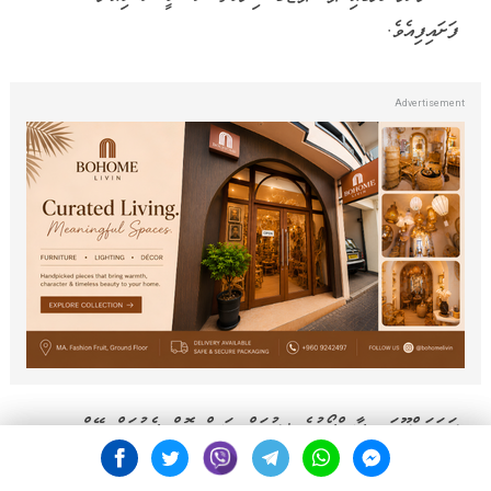
ފަށައިފިއެވެ.
ދަރަވަންދޫގައި ޕާސްޕޯޓުގެ ޚިދުމަތް ރަސްމީކޮށް ފެށުމަށް ބޭއްވި
ހަފުލާ ޝަރަފުވެރިކޮށްދެއްވީ އިމިގްރޭޝަންގެ ވަގުތީ ޒިންމާދާރުވެރިޔާ