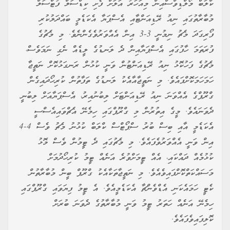
ކްލަބް މޯލްޑިވްސްއިން މިއަހަރު އަލަށް ފެށި ކިޑްސަލް ފުޓްސަލް
މުބާރާތުގައި ނިއު ރޭޑިއަންޓާއި އެސްޕަޔާ އެކަޑެމީ ބައްދަލުކުރި
ފޯރިގަދަ މެޗު ނިމުނީ 3-3 އިން އެއްވަރުވެގެންނެވެ. މި މެޗުގެ
ފުރަތަމަ ހާފުގައި އެސްޕަޔާއިން ދެ ލަނޑުގެ ލީޑެއް ނެގި ނަމަވެސް،
މެޗުގެ ފަހުކޮޅު ނިއު ރޭޑިއަންޓުން ވަނީ ކުޅުން ރަނގަޅުކޮށް ނަތީޖާ
ހަމަހަމަކޮށްފައެވެ. މި ނަތީޖާއާއެކު ލަނޑުގެ ތަފާތުން ކުރިހޯދައިގެން
ގްރޫޕްގެ އެއްވަނަ ނިއު ރޭޑިއަންޓަށް ލިބުނުއިރު، އެސްޕަޔާއަށް ލިބުނީ
ދެވަނައެވެ. މީގެ އިތުރުން މި ގްރޫޕްގައި ހިމެނޭ އެޗްވައިއެސްސީ
އެކަޑެމީ އާއި ބިސް ބުރު ސްޕޯޓްސް ކްލަބް ކުޅުނު މެޗު ވެސް 4-4
އިން ވަނީ އެއްވަރުވެފައެވެ. މި މެޗުގައި ދެ ޓީމުން ވެސް މޮޅު
ކުޅުމެއް ދައްކައި، އެއް ޓީމަށްވުރެ އަނެއް ޓީމު ކުރިހޯދުމަށް
މަސައްކަތްކޮށްފައިވެއެވެ. މި ނަތީޖާތަކާއެކު ގްރޫޕް ބީން މުބާރާތުން
ކެޓީ ހަމައެކަނި އެޑްވެންޗާ އެކަޑެމީއެވެ. އެ ޓީމު ފިޔަވައި ގްރޫޕްގައި
ހިމެނޭ އަނެއް ހަތަރު ޓީމު ވަނީ މުބާރާތުގެ ދެވަނަ ބުރަށް
ކޮލިފައިވެފައެވެ.