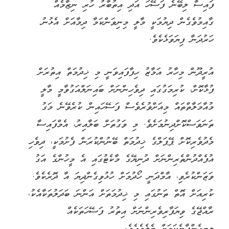
ފައިސާ ލިބޭނެ ފަސޭހަ އަދި އިތުބާރު ހުރި ނިޒާމެއް
ގާއިމުވެގެން ދިޔުމަކީ މާލީ މިނިވަންކަމާ ދިމާއަށް އެޅުނު
ހަރުދަނާ ފިޔަވަޅެކެވެ.
އުރީދޫން މިހާރު އަމާޒު ހިފާފައިވަނީ މި ޚިދުމަތް އިތުރަށް
ފުޅާކޮށް، ކުރިމަގުގައި ދިވެހިންނަށް ބައިނަލްއަގުވާމީ މާލީ
މުއާމަލާތްތައް މިއަށްވުރެވެސް ފަސޭހައިން ކުރެވޭނެ މަގު
ތަނަވަސްކޮށްދިނުމަށެވެ. މި ވަގުތަށް ބަލާއިރު، އެމްފައިސާ
މެދުވެރިކޮށް ޕޭޕަލްގެ ޚިދުމަތް ބޭނުންކުރަން ފެށުމަކީ، ދިވެހި
އުފެއްދުންތެރިންނަށް ދުނިޔޭގެ މާކެޓުގައި އެ މީހުންގެ އަގު
ވަޒަންކުރެވި، އާމްދަނީ ހޯދުމަށް ހުޅުވިގެންދިޔަ އާ ދޮރެކެވެ.
ކުރިއަށް އޮތް ތަނުގައި މި ޚިދުމަތަށް އަންނަ ބަދަލުތަކާއެކު،
ރާއްޖޭގެ ވިޔަފާރިވެރިންނަށް އިތުރު ފަސޭހަތަކެއް