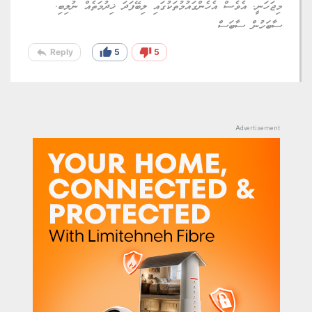
މިޖަހަނީ. އެވެސް އެހެންގައުމުތަކުގައި ލިބޭފަދަ ޚިދުމަތެއް ނުލިބި.
ސާބަހުން ސާބަސް
reply
thumb_up
thumb_down
Reply
5
5