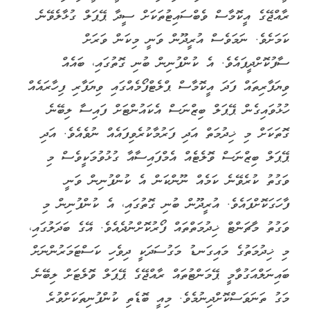
ރާއްޖޭގެ އީކޮމާސް ވެބްސައިޓުތަކަށް ސީދާ ޕޭޕަލް ގުޅާލެވޭނެ
ކަމަށެވެ. ނަމަވެސް އުރީދޫން ވަނީ މިކަން ވަރަށް
ސާފުކޮށްދީފައެވެ. އެ ކުންފުނިން ބުނި ގޮތުގައި، ބައެއް
ވިޔަފާރިތައް ފަދަ އީކޮމާސް ޕްލެޓްފޯމެއްގައި ވިޔަފާރި ފިހާރައެއް
ހުޅުވައިގެން ޕޭޕަލް ބިޒްނަސް އެކައުންޓަށް ފައިސާ ލިބޭނެ
ގޮތަކަށް މި ޚިދުމަތް އަދި ފަރުމާކުރެވިފައެއް ނުވެއެވެ. އަދި
ޕޭޕަލް ބިޒްނަސް ވޮލެޓެއް އެމްފައިސާއާ ގުޅުވުމަކީވެސް މި
ވަގުތު ކުރެވޭނެ ކަމެއް ނޫންކަން އެ ކުންފުނިން ވަނީ
ފާހަގަކޮށްފައެވެ. އުރީދޫން ބުނި ގޮތުގައި، އެ ކުންފުނިން މި
ވަގުތު މާޗަންޓް ޚިދުމަތްތައް ފޯރުކޮށްނުދެއެވެ. އޭގެ ބަދަލުގައި،
މި ޚިދުމަތުގެ މައިގަނޑު މަގުސަދަކީ ދިވެހި ކަސްޓަމަރުންނަށް
ބައިނަލްއަގުވާމީ ޕޭމަންޓުތައް ރާއްޖޭގެ ޕޭޕަލް ވޮލެޓަށް ލިބޭނެ
މަގު ތަނަވަސްކޮށްދިނުމެވެ. މިއީ ބޮޑެތި ކުންފުނިތަކަށްވުރެ