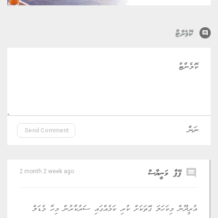
comment
ކޮމެންޓް
Send Comment
comment
ޕޭޕާ މަނީޔާސް
2 month 2 week ago
އުރީދޫން މިކަހަލަ ގޮތަކަށް ކުރި ކަމެއްގައި ސަރުކާރުން މިހާ މެޑަލް