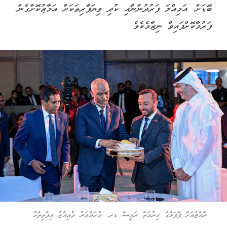
ބޮޑަށް، އަމިއްލަ ފަރުދުންނާއި ކުދި ވިޔަފާރިތަކަށް އަމާޒުކޮށްގެން
ފަރުމާކޮށްފައިވާ ނިޒާމެކެވެ.
ރާއްޖެއަށް ޕޭޕަލްގެ ޚިދުމަތް ރައީސް ޑރ. މުޙައްމަދު މުއިއްޒު އިފްތިތާހު