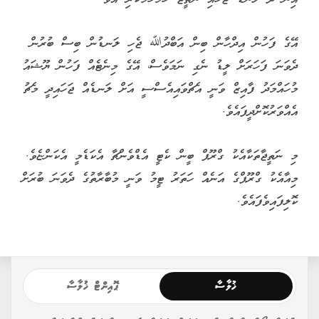
އޭގެ ފަހުން އިދްހާން ބިން އަބްދުﷲ ޖެހި ލަނޑުން ބިސް ބުރުން
ދެވަނަ ފަހަރަށް ލީޑު ނެގި ނަމަވެސް، އޭގެ މިނެޓެއް ފަހުން ޔޫޝައު
މުހައްމަދު ފާއިޒް ވަނީ އެޗްވައިއެސްސީ އަށް ލަނޑެއް ޖަހައިދީ މެޗު
އެއްވަރުކޮށްދީފައެވެ.
މި ނަތީޖާތަކާއެކު ގްރޫޕް ބީން ކެޓީ އެޑްވެންޗާ އެކަޑެމީ އެކަންޏެވެ.
މިއާއެކު ގްރޫޕްގެ އަނެއް ހަތަރު ޓީމު ވަނީ މުބާރާތުގެ ދެވަނަ ބުރަށް
ކޮލިފައިވެފައެވެ.
ޚުލާސާ
ޕޮއިންޓް ޚުލާސާ