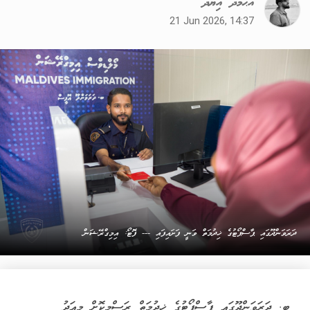
އަޙްމަދު އިޔާދު
21 Jun 2026, 14:37
ދަރަވަންދޫގައި ޕާސްޕޯޓުގެ ޚިދުމަތް ވަނީ ފަށައިފައި --- ފޮޓޯ: އިމިގްރޭޝަން
ބ. ދަރަވަންދޫގައި ޕާސްޕޯޓުގެ ޚިދުމަތް ރަސްމީކޮށް މިއަދު