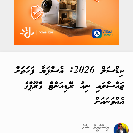
ކިޑްސަލް 2026: އެސްޕަޔާ ފަހަތަށް
ޖައްސާލައި ނިއު ރޭޑިއަންޓް ގްރޫޕްގެ
އެއްވަނައަށް
އިސްމާއީލް ޝާހް