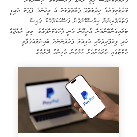
ފަރާތްތަކަށްވެސް މިއީ ރަނުގެ ފުރުސަތެކެވެ. މިސާލަކަށް،
މޫދުކުޅިވަރުގެ ޚިދުމަތްދޭ ފަރާތްތަކަށް އެ މީހުންގެ ޕޭޕަލް އައިޑީ
ފަތުރުވެރިންނާ ހިއްސާކޮށްގެން ފަސޭހަކަމާއެކު ފައިސާ
ބަލައިގަނެވޭނެކަން އުރީދޫން ވަނީ ފާހަގަކޮށްފައެވެ. މިއީ ރާއްޖޭގެ
ކުދި ވިޔަފާރިތަކާއި އަމިއްލަ ފަރުދުންނަށް ބައިނަލްއަގުވާމީ
މާކެޓުގައި ވާދަކުރުމަށް ހުޅުވުނު މުހިންމު ދޮރެކެވެ.