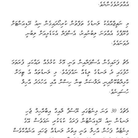
އެއްވަރުވެގެންނެވެ.
މި ނަތީޖާއާއެކު ލަނޑުގެ ތަފާތުން ކުރިހޯދައިގެން ނިއު ރޭޑިއަންޓަށް
ގްރޫޕްގެ އެއްވަނަ ލިބުނުއިރު، އެސްޕަޔާ އެކަޑެމީއަށް ލިބުނީ
ދެވަނައެވެ.
މެޗު ފަށައިގެން އެސްޕަޔާއިން ވަނީ މޮޅު ކުޅުމެއް ދައްކައި ފުރަތަމަ
ހާފުގައި ދެ ލަނޑުގެ ލީޑެއް ނަގާފައެވެ. މި ލަނޑުތައް އެ ޓީމަށް
ކާމިޔާބުކޮށްދިނީ ޔަލްސަން ބިން ހިސާން އާއި އަހުމަދު އާހިލް
ހުސައިނެވެ.
މެޗުގެ 30 ވަނަ މިނެޓުގައި ޔޫސުފް ލާއިގް އިބްރާހިމް ޖެހި
ލަނޑުން ނިއު ރޭޑިއަންޓުން ފަރަގު ކުޑަކުރި ނަމަވެސް، އޭގެ
މިނެޓެއް ފަހުން އާހިލް ވަނީ އިތުރު ލަނޑެއް ޖަހައި އަނެއްކާވެސް