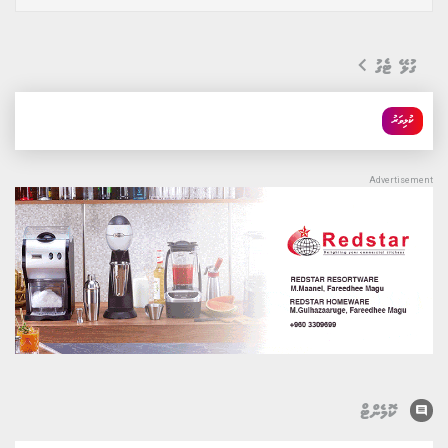
ގުޅޭ ޓެގު
ކުޅިވަރު
comment
ކޮމެންޓް