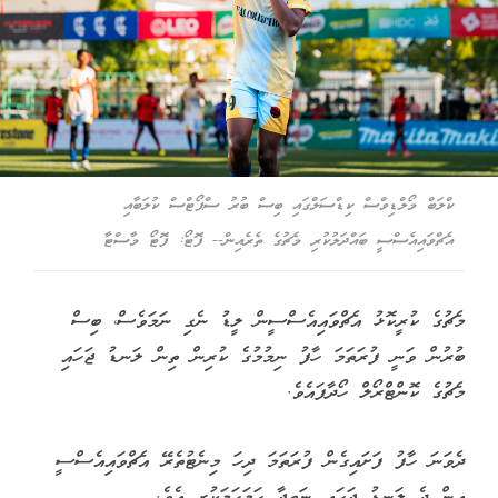
ކްލަބް މޯލްޑިވްސް ކިޑްސަލްގައި ބިސް ބުރު ސްޕޯޓްސް ކުލަބާއި
އެޗްވައިއެސްސީ ބައްދަލުކުރި މެޗުގެ ތެރެއިން-- ފޮޓޯ: ފޮޓޯ މާސްޓާ
މެޗުގެ ކުރީކޮޅު އެޗްވައިއެސްސީން ލީޑު ނެގި ނަމަވެސް، ބިސް
ބުރުން ވަނީ ފުރަތަމަ ހާފު ނިމުމުގެ ކުރިން ތިން ލަނޑު ޖަހައި
މެޗުގެ ކޮންޓްރޯލް ހޯދާފައެވެ.
ދެވަނަ ހާފު ފަށައިގެން ފުރަތަމަ ދިހަ މިނެޓުތެރޭ އެޗްވައިއެސްސީ
އިން ދެ ލަނޑު ޖަހައި ނަތީޖާ ހަމަހަމަކުރި އެވެ.