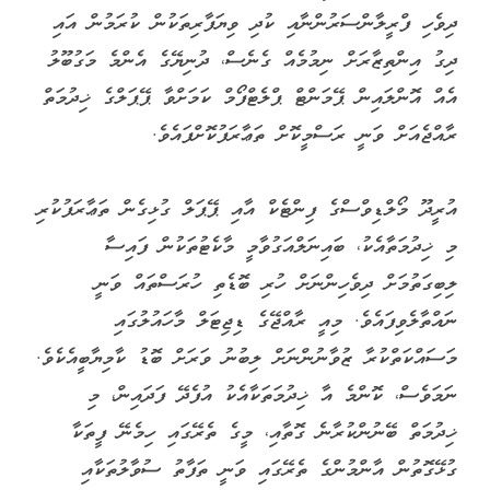
ދިވެހި ފްރީލާންސަރުންނާއި ކުދި ވިޔަފާރިތަކުން ކުރަމުން އައި
ދިގު އިންތިޒާރަށް ނިމުމެއް ގެނެސް، ދުނިޔޭގެ އެންމެ މަގުބޫލު
އެއް އޮންލައިން ޕޭމަންޓް ޕްލެޓްފޯމް ކަމަށްވާ ޕޭޕަލްގެ ޚިދުމަތް
ރާއްޖެއަށް ވަނީ ރަސްމީކޮށް ތަޢާރަފުކޮށްފައެވެ.
އުރީދޫ މޯލްޑިވްސްގެ ފިންޓެކް އާއި ޕޭޕަލް ގުޅިގެން ތަޢާރަފުކުރި
މި ޚިދުމަތާއެކު، ބައިނަލްއަގުވާމީ މާކެޓުތަކުން ފައިސާ
ލިބިގަތުމަށް ދިވެހިންނަށް ހުރި ބޮޑެތި ހުރަސްތައް ވަނީ
ނައްތާލެވިފައެވެ. މިއީ ރާއްޖޭގެ ޑިޖިޓަލް މާހައުލުގައި
މަސައްކަތްކުރާ ޒުވާނުންނަށް ލިބުނު ވަރަށް ބޮޑު ކާމިޔާބީއެކެވެ.
ނަމަވެސް، ކޮންމެ އާ ޚިދުމަތަކާއެކު އުފެދޭ ފަދައިން، މި
ޚިދުމަތް ބޭނުންކުރާނެ ގޮތާއި، މީގެ ތެރޭގައި ހިމެނޭ ފީތަކާ
ގުޅޭގޮތުން އާންމުންގެ ތެރޭގައި ވަނީ ތަފާތު ސުވާލުތަކާއި