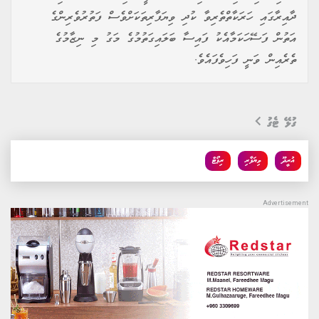
ދާއިރާގައި ހަރަކާތްތެރިވާ ކުދި ވިޔަފާރިތަކަށްވެސް ފަތުރުވެރިންގެ
އަތުން ފަސޭހަކަމާއެކު ފައިސާ ބަލައިގަތުމުގެ މަގު މި ނިޒާމުގެ
ތެރެއިން ވަނީ ފަހިވެފައެވެ.
ގުޅޭ ޓެގު
އުރީދޫ
ވިޔަފާރި
ރިޕޯޓް