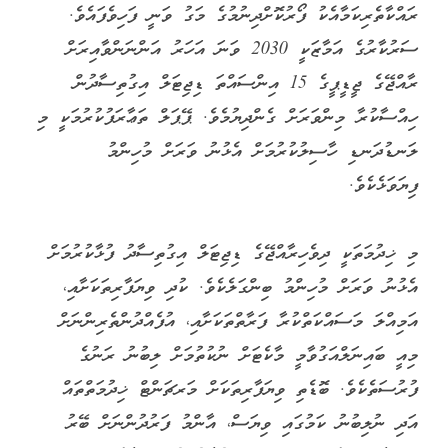
ރައްކާތެރިކަމާއެކު ފޯރުކޮށްދިނުމުގެ މަގު ވަނީ ފަހިވެފައެވެ.
ސަރުކާރުގެ އަމާޒަކީ 2030 ވަނަ އަހަރު އަންނަންވާއިރަށް
ރާއްޖޭގެ ޖީޑީޕީގެ 15 އިންސައްތަ ޑިޖިޓަލް އިގުތިސާދުން
ހިއްސާކުރާ މިންވަރަށް ގެންދިޔުމެވެ. ޕޭޕަލް ތަޢާރަފުކުރުމަކީ މި
ލަނޑުދަނޑި ހާސިލުކުރުމަށް އެޅުނު ވަރަށް މުހިންމު
ފިޔަވަޅެކެވެ.
މި ޚިދުމަތަކީ ދިވެހިރާއްޖޭގެ ޑިޖިޓަލް އިގުތިސާދު ފުޅާކުރުމަށް
އެޅުނު ވަރަށް މުހިންމު ބިންގަލެކެވެ. ކުދި ވިޔަފާރިތަކަށާއި،
އަމިއްލަ މަސައްކަތްކުރާ ފަރާތްތަކަށާއި، އުފެއްދުންތެރިންނަށް
މިއީ ބައިނަލްއަގުވާމީ މާކެޓަށް ނުކުތުމަށް ލިބުނު ރަނުގެ
ފުރުސަތެކެވެ. ބޮޑެތި ވިޔަފާރިތަކަށް މަރޗަންޓް ޚިދުމަތްތައް
އަދި ނުލިބުނު ކަމުގައި ވިޔަސް، އާންމު ފަރުދުންނަށް ބޭރު