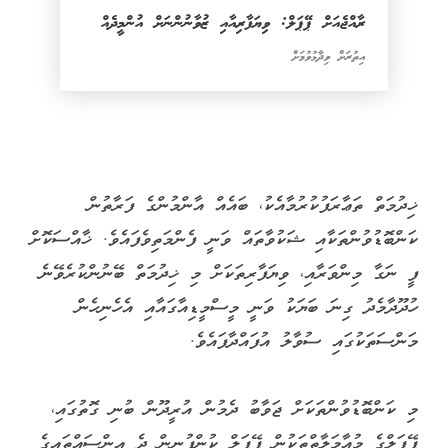
ރާއްޖެއަށް ޕޭޕަލް: ވިޔަފާރިއާއި ޒުވާނުންނަށް އުންމީދެއް
އިތުރަށް ވިދާޅުވުމަށް
ޚިދުމަތް ތަޢާރަފުކުރުމާއެކު، ބައެއް އާންމުންގެ ފަރާތުން
ކަންބޮޑުވުންތަކާއި ޝަކުވާތައް ވަނީ ފެންމަތިވެފައެވެ. ޚާއްސަކޮށް
ފީ ނަގާ މިންވަރާއި، ވިޔަފާރިތަކަށް މި ޚިދުމަތް ބޭނުންކުރެވޭނެ
ހުދޫދާމެދު ގިނަ ބަޔަކު ވަނީ މީސްމީޑިއާގައާއި އެހެނިހެން
މަންސަތަކުގައި ސުވާލު އުފައްދާފައެވެ.
މި ކަންބޮޑުވުންތަކަށް ޖަވާބު ދެމުން އުރީދޫން ބުނި ގޮތުގައި،
ޕޭޕަލްގެ މުއާމަލާތްތަކުން ޕޭޕަލް ކުންފުނިން ދެ އިންސައްތައިގެ