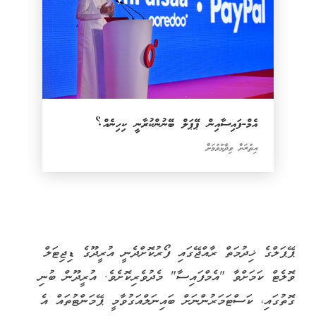
އެމް-ފައިސާއިން ޕޭޕަލް ބޭނުންކުރާނީ ކިހިނެއް؟
އިތުރަށް ވިދާޅުވުމަށް
ޕޭޕަލްގެ ޚިދުމަތް ރާއްޖޭގައި ފޯރުކޮށްދެނީ އުރީދޫގެ ޑިޖިޓަލް
ވޮލެޓް ކަމަށްވާ "އެމްފައިސާ" މެދުވެރިކޮށެވެ. އުރީދޫން ބުނި
ގޮތުގައި، ކަސްޓަމަރުންނަށް ބައިނަލްއަގުވާމީ ޕޭމަންޓުތައް އެ