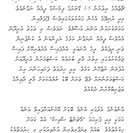
ޗާޖެއްގެ އިތުރުން 1.5 ޑޮލަރުގެ ފިކްސްޑް ފީއެއް ނަގާނެއެވެ.
މިއީ ދުނިޔޭގެ އެހެން ގައުމުތަކުގައިވެސް ޕޭޕަލްއިން
އަމަލުކުރަމުން އަންނަ އުސޫލެވެ. ނަމަވެސް، މި ވަގުތު އުރީދޫން
އެއްވެސް ފީއެއް ނުނަގާނެ ކަމުގެ ޔަގީންކަން އެ ކުންފުނިން
ވަނީ ދީފައެވެ. މީގެ މާނައަކީ، އެމްފައިސާ މެދުވެރިކޮށް ފައިސާ
ޖަމާކުރުމުގައި އިތުރު މާލީ ބުރައެއް ކަސްޓަމަރުން އުރީދޫއަށް
އުފުލަން ނުޖެހޭނެ ކަމެވެ. މިއީ ޚިދުމަތް ފަށައިގަންނަ އިރު
ކަސްޓަމަރުންނަށް ދެވޭ ވަރަށް ބޮޑު ލުޔެއްކަމަށް މާލީ ދާއިރާގެ
ތަޖުރިބާކާރުން ދެކެއެވެ.
އާންމުންގެ މެދުގައި އެންމެ ބޮޑަށް އޮޅުންއަރާފައިވާ އަނެއް
ކަމަކީ މިއީ ފުރިހަމަ "މާޗަންޓް ސާވިސް" އެއް ކަމަށް
ހީކުރެވުމެވެ. ބައެއް ވިޔަފާރިވެރިން އުންމީދުކުރީ މި ޚިދުމަތާއެކު