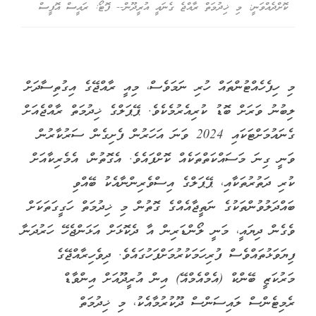
ކޮށްދެއްވަނީ: މި ޚިދުމަތް ރާއްޖެ ގެނައީ އުރީދޫން-- ފޮޓޯ: ރައީސް އޮފީސް
މި ހިފެހެއްޓުންތައް ހުރި ނަމަވެސް، މިއީ ރާއްޖޭގެ އިގުތިސާދަށް
ލިބުނު ވަރަށް ބޮޑު ކުރިއެރުމެކެވެ. ޕޭޕަލްގެ ޚިދުމަތް ރާއްޖެއަށް
ގެނައުމަށްޓަކައި 2024 ވަނަ އަހަރުން ފެށިގެން ސަރުކާރުން
ވަނީ ގިނަ މަސައްކަތްތަކެއް ކޮށްފައެވެ. އެގޮތުން، އެމެރިކާއަށް
ކުރި ދަތުރުތަކާއި، ޕޭޕަލްގެ އިސްވެރިންނާއެކު ބޭއްވި
ބައްދަލުވުންތަކުގެ ނަތީޖާއެއްގެ ގޮތުން މި ޚިދުމަތް ހަގީގަތަކަށް
ވެގެން ދިޔައީ، މަނީ ލޯންޑަރިން އާ ދެކޮޅަށް އަޅަންޖެހޭ ހަރުދަނާ
ފިޔަވަޅުތައްވެސް ފުރިހަމަކުރުމަށްފަހުގައެވެ. ދިވެހިރާއްޖޭގެ
މަރުކަޒީ ބޭންކް (އެމްއެމްއޭ) އިން އުރީދޫއަށް އިންވާޑް
ރެމިޓެންސް ލައިސަންސް ދޫކުރުމާއެކު، މި ޚިދުމަތް