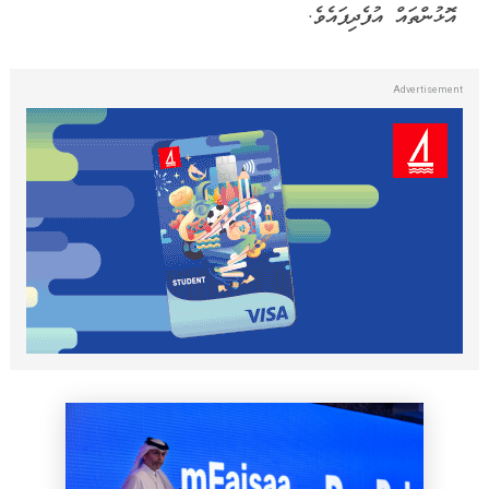
އޮޅުންތައް އުފެދިފައެވެ.