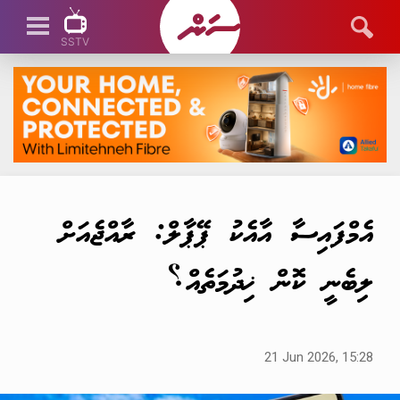
SSTV
SSTV LIVE
އެމްފައިސާ އާއެކު ޕޭޕާލް: ރާއްޖެއަށް
ލިބެނީ ކޮން ޚިދުމަތެއް؟
21 Jun 2026, 15:28