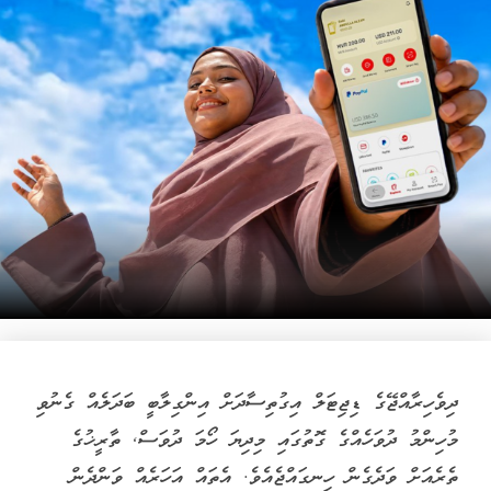
ދިވެހިރާއްޖޭގެ ޑިޖިޓަލް އިގުތިސާދަށް އިންގިލާބީ ބަދަލެއް ގެނުވި
މުހިންމު ދުވަހެއްގެ ގޮތުގައި މިދިޔަ ހޯމަ ދުވަސް, ތާރީޚުގެ
ތެރެއަށް ވަދެގެން ހިނގައްޖެއެވެ. އެތައް އަހަރެއް ވަންދެން