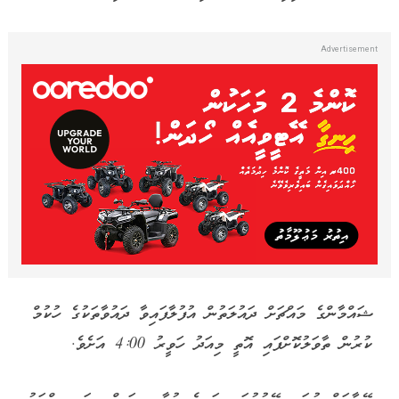
ޝައްމާންގެ މައްޗަށް ދައުލަތުން އުފުލާފައިވާ ދައުވާތަކުގެ ހުކުމް
ކުރުން ތާވަލުކޮށްފައި އޮތީ މިއަދު ހަވީރު 4:00 އަށެވެ.