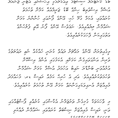
ބޯޑަ ކޮންޓްރޯލް ސިސްޓަމް ވިއްކާލުމަކީ އިހުސާނާއި އެޓާނީ ޖެނެރަލް
އުޝާމް އިސްވެތިބެ ހިންގާ ބޮޑު ޖަރީމާއެއް ކަމާށް ތުހުމަތު
ކުރައްވައި، އެކަމާ ގުޅޭ ހެކި، އޭނާގެ ފޯނުގައި ހުންނާނެ ކަމަށް
ޝައްމާން ލިޔުއްވިއެވެ. ނަމަވެސް އޭނާގެ ފޯނު އޮތީ ފުލުހުންގެ
އަތުގައިކަން ފާހަގަކުރެއްވިއެވެ.
މީގެއިތުރަށް، އޭނާގެ މައްޗަށް ދައުވާ ކުރަނީ ހެއްކެއް ނެތި ދައުލަތުގެ
ވެރިން އަންގަވައިގެން ކަމަށާއި އެކަމުގައި އެންމެ އިސްކޮށް
އުޅުއްވަނީ ބަންޑާރަ ނައިބު އަހުމަދު އުޝާމް ކަމަށް ޝައްމާން
ތުހުމަތުކުރެއްވިއެވެ. އަދި އެ ހުރިހާ ކަމެއް ރައީސް ޑރ. މުހައްމަދު
މުއިއްޒަށް އެނގިވަޑައިގަންނަވާ ކަމަށް އޭނާ ތުހުމަތު ކުރެއްވިއެވެ.
މި ވާހަކަތަކާ ގުޅިގެން ތަރުޖަމާނު އެކްސްގައި ކުރެއްވި ޕޯސްޓެއްގައި
ވަނީ، ރައީސް މުއިއްޒަށް ނިސްބަތް ކުރައްވައި ޝައްމާން ދެއްކެވި