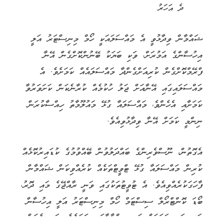
ދެ އަހަރު
ޝައްމާން ވިދާޅުވީ އެ މައްސަލައަކީ ހޯމް މިނިސްޓަރު އަލީ
އިހުސާންގެ އަމުރަށް، ވަކި ބަޔަކު ބޭނުންކޮށްގެން އޭނާ
ފްރޭމްކޮށްގެން ކުރިއަށްގެންދާ މައްސަލައެއް ކަމަށެވެ. އެ
މައްސަލައިގައި އޭނާއަށް ޖަލު ހުކުމެއް ކުރާނެކަން ކަށަވަރުވާ
ކަމަށާއި އެހެންވެ، މައްސަލައާ ގުޅޭ މައުލޫމާތު ހިއްސާކުރަން
ނިންމީ ކަމަށް އޭނާ ވިދާޅުވިއެވެ.
އެގޮތުން، ނޫސްވެރިންގެ ބައްދަލުވުން ބޭއްވުމުގެ ކުޑައިރުކޮޅެއް
ކުރިން މައްސަލައާ ގުޅޭ ޓްވީޓްތަކެއް ކުރެއްވިކަން ޝައްމާން
ފާހަގަކުރެއްވިއެވެ. އެ ޓުވީޓުތަކުގައި ވަނީ ރާއްޖޭގެ މައި ދޮރު،
ބޯޑަ ކޮންޓްރޯލް ސިސްޓަމް ހޯމް މިނިސްޓަރު އަލީ އިހުސާން