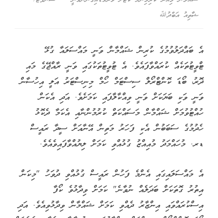
ޝާތިއު އަބްދުﷲ
އެ ބައްދަލުވުމުގެ ކުރިން ޝައްމާން ވަނީ މައްސަލައާ ގުޅޭ
ޓްވީޓުތަކެއް ކުރައްވާފައެވެ. އެ ޓުވީޓުތަކުގައި ވަނީ ރާއްޖޭގެ މައި
ދޮރު، ބޯޑަ ކޮންޓްރޯލް ސިސްޓަމް ހޯމް މިނިސްޓަރު އަލީ އިހުސާން
ވަނީ ވަކި ބަޔަކަށް ވަނީ ވިއްކާލާފައި ކަމަށެވެ. އަދި އެކަން
ހުއްޓުވުމަށް ޝައްމާން މަސައްކަތް ކުރުމުންނާއި އެކަމާ ދެކޮޅު
ހެދުމުގެ ސަބަބުން އެކި ފަހަރު މަތިން އޭނާއަށް ސީދާ ރައީސް
ޑރ. މުހައްމަދު މުއިއްޒު ގުޅުއްވި ކަމަށް ލިޔުއްވާފައިވެއެވެ.
އެ މައްސަލައިގައި އެންމެ ފަހުން ރައީސް ގުޅުއްވި ދުވަހު "މިކަން
އިތުރު ގޮތަކަށް ބަދަލެއް ނުވާނެ" ކަމަށް ވިދާޅުވެ ކޯފާ
އިސްކުރައްވައި އިންޒާރު ދެއްވި ކަމަށް ޝައްމާން ވިދާޅުވިއެވެ. އަދި