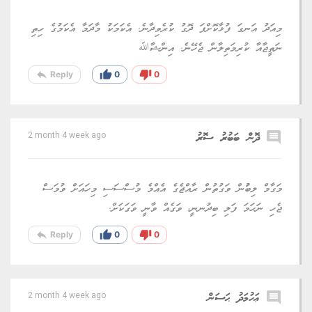
މިއަދު އަނގަ ފުޅާކޮށްފަ ދޮގު ކުރެވިދާނެ. އެކަމަކު މާދަމާ އެކަމުގެ ހިތި
ނަތީޖާއާ ކުރިމަތިލާން ޖެހޭނެ. އިންޝާﷲ
reply
thumb_up
thumb_down
Reply
0
0
comment
ދޮން ބަބުރު ސޮރު
2 month 4 week ago
މަގާމް ލިބުުން ވަގުތުން ރާއްޖެގެ އެއްމެ މުސްސަސި މިހައަށް ވުމަސް
ޖެހި ނަހަމަ ފަލި ބިދުނނީ، ވަގެއް ވާނީ ވަގަކަށް.
reply
thumb_up
thumb_down
Reply
0
0
comment
ޢަހުމަދު ޙަސަން
2 month 4 week ago