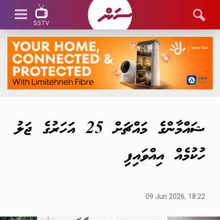
SSTV
SSTV LIVE
ޝައްމާންގެ މައްޗަށް 25 އަހަރުގެ ޖަލު
ހުކުމެއް އިއްވައިފި
09 Jun 2026, 18:22