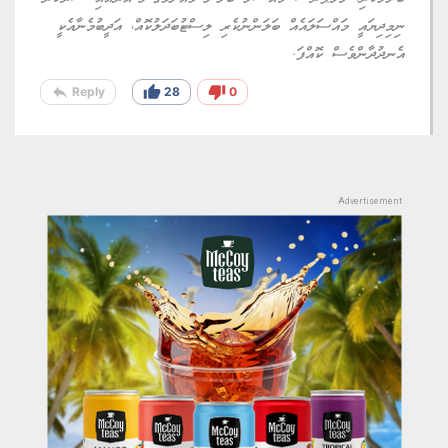
ނިމިދިޔައީ މައްސަލައެއް ބަލަންނުކެރި ލިސްޓުބަދަލުކޮއް، އަދީބުމެނާއެކީ
އެނދުދާންވެސް ކޮއްފަ.
reply
thumb_up
thumb_down
Reply
28
0