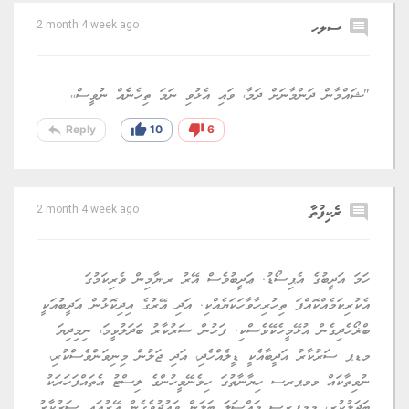
comment
ސލހ
2 month 4 week ago
"ޝައްމާން ދަންމާނަށް ދަމާ، ވައި އެޅުވި ނަމަ ތިހެނެެއް ނުވީސް،،
reply
thumb_up
thumb_down
Reply
10
6
comment
ރެކިފުތާ
2 month 4 week ago
ހަމަ އަދީބުގެ އެޕިސޯޑު. ޢަދީބުވެސް އޭރު ރ.ޔާމިން ވެރިކަމުގަ
އެކުރިކަމެއްކޮއްފަ ތިހުރިހާވާހަކަޔެއްކި. އަދި އޭރުގެ އިދިކޮޅުން އަދީބުއަކީ
ބްޜޯހެދިގެން އުޅޭމީހެކޭވެސްކި. ފަހުން ސަރުކާރު ބަދަލުވީމަ، ނިމިދިޔަ
މޑޕ ސަރުކާރު އަދީބާއެކީ ޑީލެއްހެދި، އަދި ޖަލުން މިނިވަންވެސްކުރި،
ނުވިތާކައް މމޕރސ ހިޔާނާތުގަ ހިމެނޭމީހުންގެ ލިސްޓު އެތައްފަހަރަކު
ބަދަލުކުރި، މމޕރސ މައްސަލަ ބަލަން ވައުދުވެގެން އޭރުއައި ސަރުކާރު