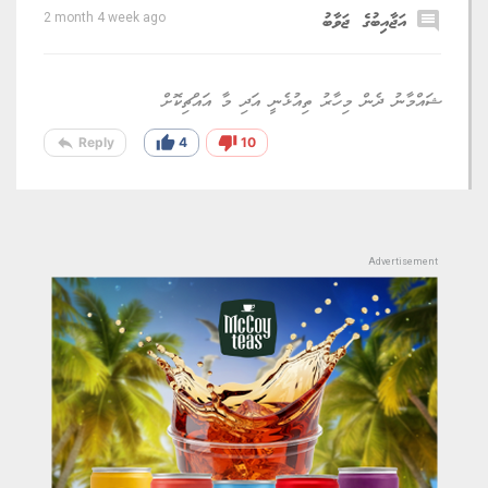
comment
އަޖާއިބުގެ ޖަވާބު
2 month 4 week ago
ޝައްމާނު ދެން މިހާރު ތިއުޅެނީ އަދި މާ އައްޗިކޮށް
reply
thumb_up
thumb_down
Reply
4
10