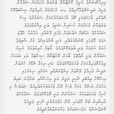
އިމިގްރޭޝަންގެ ކުރީގެ ކޮންޓްރޯލާ ޖެނެރަލް މުހައްމަދު ޝައްމާން
ވަހީދު ރައީސުލްޖުމްހޫރިއްޔާ ޑރ. މުހައްމަދު މުއިއްޒަށް ނިސްބަތްކޮށް
ދެއްކެވި ވާހަކަތަކަކީ ދޮގު ވާހަކަތަކެއްކަމަށް ސަރުކާރުގެ އިސް
ތަރުޖަމާނު މުހައްމަދު ހުސައިން ޝަރީފު ވަނީ ވިދާޅުވެފައެވެ.
ޝައްމާންގެ މައްޗަށް ދައުލަތުން އުފުލި ފޭރުމާއި، މަގާމުގެ ނުފޫޒު
ނަހަމަ ގޮތުގައި ބޭނުންކުރުމާއި، މަނީ ލޯންޑަރިންގެ ކުށް ސާބިތުވެ،
ހުކުމް ކުރުމަށް ވަނީ ތާވަލުކޮށްފައެވެ. ކޯޓަށް ހާޒިރުވުމުގެ ކުރިން
ޝައްމާން ވަނީ ރާއްޖޭގެ ބޯޑަރު ކޮންޓްރޯލް ސިސްޓަމް ވަކި ބަޔަކަށް
ވިއްކާލާފައިވާކަމަށް ތުހުމަތުކޮށްފައެވެ. އަދި މިކަމާ ދެކޮޅު ހެދުމުން
ރައީސް މުއިއްޒު އޭނާއަށް އިންޒާރުދެއްވި ކަމަށާއި، މިކަމުގައި
އިސްކޮށް ތިއްބެވީ ދާހިލީ ވަޒީރު އަލީ އިހުސާނާއި ބަންޑާރަ ނައިބު
އަހުމަދު އުޝާމް ކަމަށް ވެސް އޭނާ ތުހުމަތުކުރެއްވިއެވެ. ނަމަވެސް މި
ހުރިހާ ތުހުމަތުތަކެއް ސަރުކާރުން ވަނީ ދޮގުކޮށްފައެވެ. ޝައްމާންގެ
އާއިލާއިން ބުނާ ގޮތުގައި އޭނާ ހައްޔަރުކުރީ ދާހިލީ ވަޒީރުގެ
ކޮރަޕްޝަންގެ މައްސަލަތަކެއް ފަޅާއަރުވާލަފާނެތީއެވެ.