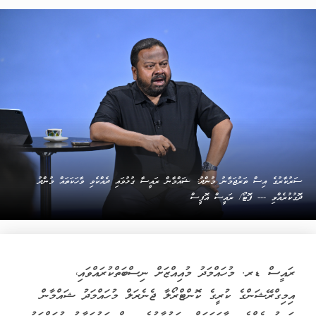
ސަރުކާރުގެ އިސް ތަރުޖަމާނު މުންދު: ޝައްމާން ރައީސާ ގުޅުވައި ދެއްކެވި ވާހަކަތައް މުންދު
ދޮގުކުރެއްވި --- ފޮޓޯ/ ރައީސް އޮފީސް
ރައީސް ޑރ. މުހައްމަދު މުއިއްޒަށް ނިސްބަތްކުރައްވައި،
އިމިގްރޭޝަންގެ ކުރީގެ ކޮންޓްރޯލާ ޖެނެރަލް މުހައްމަދު ޝައްމާން