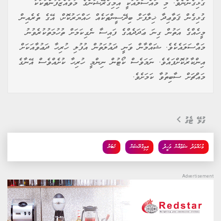
ގުޅިގެންނެވެ. މި މައްސަލައަކީ އިމިގްރޭޝަންގެ މުވައްޒަފުންތަކަކާ
ގުޅިގެން ޤަވާޢިދާ ޚިލާފަށް ބިދޭސީންތަކެއް ހައްޔަރުކޮށް، އޭގެ ތެރެއިން
މީހެއްގެ އަތުން ގިނަ ޢަދަދެއްގެ ފައިސާ ނެގިކަމަށް ތުހުމަތުކުރެވުނު
މައްސަލައެކެވެ. ޝައްމާން ވަނީ ދައުލަތުން އުފުލި ހުރިހާ ދަޢުވާއަކަށް
އިންކާރުކޮށްފައެވެ. ނަމަވެސް ކޯޓުން ނިންމީ ހުރިހާ ކުށެއްވެސް އޭނާގެ
މައްޗަށް ސާބިތުވާ ކަމަށެވެ.
ގުޅޭ ޓެގު
މުހައްމަދު ޝަމްއާން ވަހީދު
އިމިގްރޭޝަން
ޚަބަރު