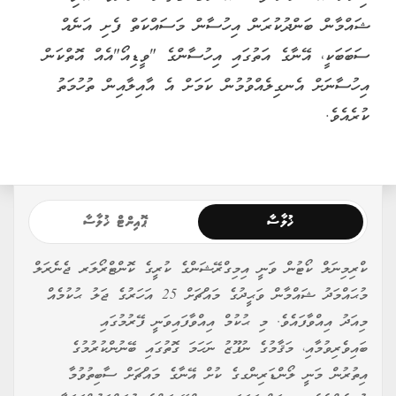
ޝައްމާން ބަންދުކުރަން އިހުސާން މަސައްކަތް ފެށި އަނެއް
ސަބަބަކީ، އޭނާގެ އަތުގައި އިހުސާންގެ "ވީޑިއޯ"އެއް އޮތްކަން
އިހުސާނަށް އެނގިލެއްވުމުން ކަމަށް އެ އާއިލާއިން ތުހުމަތު
ކުރެއެވެ.
ޚުލާސާ
ޕޮއިންޓް ޚުލާސާ
ކްރިމިނަލް ކޯޓުން ވަނީ އިމިގްރޭޝަންގެ ކުރީގެ ކޮންޓްރޯލަރ ޖެނެރަލް
މުޙައްމަދު ޝައްމާން ވަޙީދުގެ މައްޗަށް 25 އަހަރުގެ ޖަލު ޙުކުމެއް
މިއަދު އިއްވާފައެވެ. މި ޙުކުމް އިއްވާފައިވަނީ ފޭރުމުގައި
ބައިވެރިވުމާއި، މަޤާމުގެ ނުފޫޒު ނަހަމަ ގޮތުގައި ބޭނުންކުރުމުގެ
އިތުރުން މަނީ ލޯންޑަރިންގގެ ކުށް އޭނާގެ މައްޗަށް ސާބިތުވުމާ