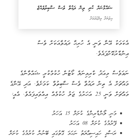
ޝައްމާނަށް ކުރި ތިން ދައުވާ ވެސް ސާބިތުވެއްޖެ
އިތުރަށް ވިދާޅުވުމަށް
އެކަމަކު އޭނާ ވަނީ އެ ހުރިހާ ދައުވާއަކަށް ވެސް
އިންކާރުކޮށްފައެވެ.
ނަމަވެސް މިއަދު ކްރިމިނަލް ކޯޓުން ހުކުމްކުރީ ޝައްމާންގެ
މައްޗަށް އެ ތިން ދައުވާ ވެސް ސާބިތުވާ ކަމަށެވެ. އަދި އޭނާގެ
މައްޗަށް ވަނީ 25 އަހަރުގެ ޖަލު ހުކުމެއް އިއްވައިފައެވެ. އެއީ:
މަނީ ލޯންޑްރިންގެ ކުށަށް 15 އަހަރު
ފޭރުމުގެ ކުށަށް 08 އަހަރު
ރަސްމީ ހައިސިއްޔަތު ނަހަމަ ގޮތުގައި ބޭނުން ކުރުމުގެ ކުށަށް