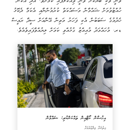
ވަނީ ވަކި ބަޔަކަށް ވަނީ ވިއްކާލާފައި ކަމަށެވެ. އަދި އެކަން
ހުއްޓުވުމަށް ޝައްމާން މަސައްކަތް ކުރުމުންނާއި އެކަމާ ދެކޮޅު
ހެދުމުގެ ސަބަބުން އެކި ފަހަރު މަތިން އޭނާއަށް ސީދާ ރައީސް
ޑރ. މުހައްމަދު މުއިއްޒު ގުޅުއްވި ކަމަށް ލިޔުއްވާފައިވެއެވެ.
އިހުސާން ކޯޓާއިން ވައްކަންކުރި: ޝައްމާން
އިތުރަށް ވިދާޅުވުމަށް