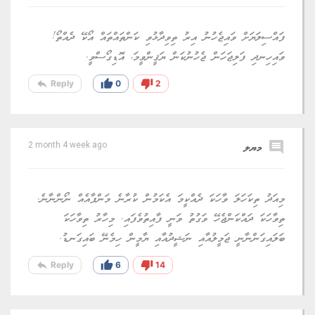
ފައްސިލަޔަށް ވައިޖެހުނު އިރު ތިވިދާޅުވި ކަންތައްތައް އޯކޭ ދެއްތޯ!
ވައިހިނދި ފަލިޖަހަން ޖެހުނުކަން ޔަޤީންވީމަ، އޮޑިގޯސްވީ.
reply
thumb_up
thumb_down
Reply
0
2
comment
މޔލ
2 month 4 week ago
މިއަދު ތިކަހަލަ ވާހަކަ ދެއްކީމަ އެކަމުން ކުރާނެ މަންފާއެއް ނޯންނާނެ.
ތިވާހަކަ ދައްކަންޖެހޭ ވަގުތު ވަނީ ފާއިތުވެފައި. މިހާރު ތިވާހަކަ
ބަލައިގަންނާނީ ޖަމީލުއާއި ނަޝީދުއާއި ޔާމީން ހިމެނޭ ބައިގަނޑު.
reply
thumb_up
thumb_down
Reply
6
14