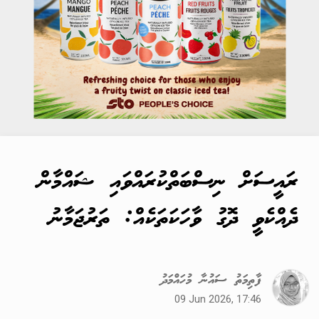
ރައީސަށް ނިސްބަތްކުރައްވައި ޝައްމާން
ދެއްކެވީ ދޮގު ވާހަކަތަކެއް: ތަރުޖަމާނު
ފާތިމަތު ސައުނާ މުހައްމަދު
09 Jun 2026, 17:46