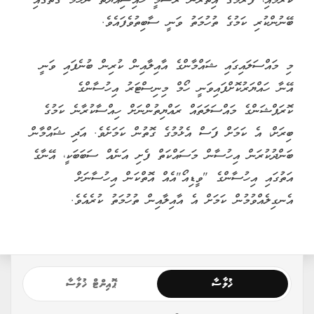
ކުރުމާއި، ފޭރުމުގެ އިތުރުން ރަސްމީ ހައިސިއްޔަތު ނަހަމަ ގޮތުގައި
ބޭނުންކުރި ކަމުގެ ތުހުމަތު ވަނީ ސާބިތުވެފައެވެ.
މި މައްސަލައިގައި ޝައްމާންގެ އާއިލާއިން ކުރިން ބުނެފައި ވަނީ
އޭނާ ހައްޔަރުކޮށްފައިވަނީ ހޯމް މިނިސްޓަރު އިހުސާންގެ
ކޮރަޕްޝަންގެ މައްސަލަތައް ރައްޔިތުންނަށް ހިއްސާކުރާނެ ކަމުގެ
ބިރަށް، އެ ކަމަށް ފަސް އެޅުމުގެ ގޮތުން ކަމަށެވެ. އަދި ޝައްމާން
ބަންދުކުރަން އިހުސާން މަސައްކަތް ފެށި އަނެއް ސަބަބަކީ، އޭނާގެ
އަތުގައި އިހުސާންގެ "ވީޑިއޯ"އެއް އޮތްކަން އިހުސާނަށް
އެނގިލެއްވުމުން ކަމަށް އެ އާއިލާއިން ތުހުމަތު ކުރެއެވެ.
ޚުލާސާ
ޕޮއިންޓް ޚުލާސާ