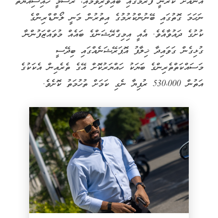
އޭނާއަށް ކުރަނީ ފޭރުމުގައި ބައިވެރިވުމާއި، ރަސްމީ ހައިސިއްޔަތު
ނަހަމަ ގޮތުގައި ބޭނުންކުރުމުގެ އިތުރުން މަނީ ލޯންޑްރިންގެ
ކުށުގެ ދައުވާއެވެ. އެއީ އިމިގްރޭޝަންގެ ބައެއް މުވައްޒަފުންނާ
ގުޅިގެން ގަވައިދާ ޚިލާފު އޮޕަރޭޝަނެއްގައި ބިދޭސީ
މަސައްކަތްތެރިންގެ ބަޔަކު ހައްޔަރުކޮށް އޭގެ ތެރެއިން އެކަކުގެ
އަތުން 530،000 ރުފިޔާ ނެގި ކަމަށް ތުހުމަތު ކޮށެވެ.