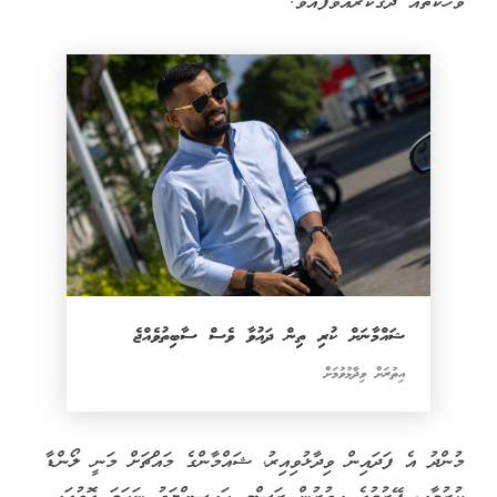
ވާހަކަތައް ދޮގުކުރައްވާފައެވެ.
ޝައްމާނަށް ކުރި ތިން ދައުވާ ވެސް ސާބިތުވެއްޖެ
އިތުރަށް ވިދާޅުވުމަށް
މުންދު އެ ފަދައިން ވިދާޅުވިއިރު، ޝައްމާންގެ މައްޗަށް މަނީ ލޯންޑާ