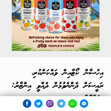
އިހުސާން ކޯޓާއިން ވައްކަންކުރި،
ރައީސަށް ދެންނެވުމުން ދެއްވީ އިންޒާރު:
ޝައްމާން