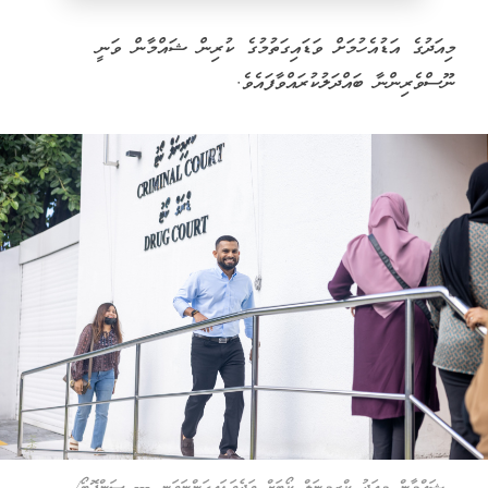
މިއަދުގެ އަޑުއެހުމަށް ވަޑައިގަތުމުގެ ކުރިން ޝައްމާން ވަނީ
ނޫސްވެރިންނާ ބައްދަލުކުރައްވާފައެވެ.
ޝައްމާން މިއަދު ކްރިމިނަލް ކޯޓަށް ވަދެވަޑައިގަންނަވަނީ --- ސަންފޮޓޯ/