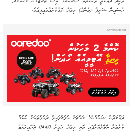
ވަހީދު ދެއްކެވީ ވާހަކަތައް ސަރުކާރުގެ އިސް ތަރުޖަމާނު މުޙައްމަދު
ހުސައިން ޝަރީފް (މުންދު) މިއަދު ދޮގުކުރައްވައިފިއެވެ.
ދައުލަތުން ޝައްމާންގެ މައްޗަށް އުފުލާފައިވާ ދައުވާތަކަށް ހުކުމް
ކުރުމަށް ތާވާލުކޮށްފައި އޮތީ މިއަދު ހަވީރު 04:00 ޖަހާއިރަށެވެ.