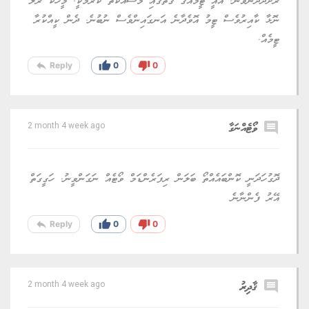
ރަށްދުދޭންވާނެ. އެއީ ޓީމެއްގެ ގޮތުގައި މަސައްކަތް ކުރުމަކީ. މީހަކު ރޮލާ
ނޮޅާ ކާއިރުވެސް ޓީމު އޮވެދާނެ އަނގައިންވެސް ނުބުނެ. ދެން ކީއްކުރާ
ޓީމެއް.
reply
thumb_up
thumb_down
Reply
0
0
comment
ވޯޓެއްނަގާ
2 month 4 week ago
ދޮގުހަދަނީ ކޮންބައެއްތޯ ބަލަން ރިފަރެންޑަމް ވޯޓެއް ނަގަންވީނު. ހަގީގަތް
އޭރު ފެންނާނެ
reply
thumb_up
thumb_down
Reply
0
0
comment
ޤާދިރު
2 month 4 week ago