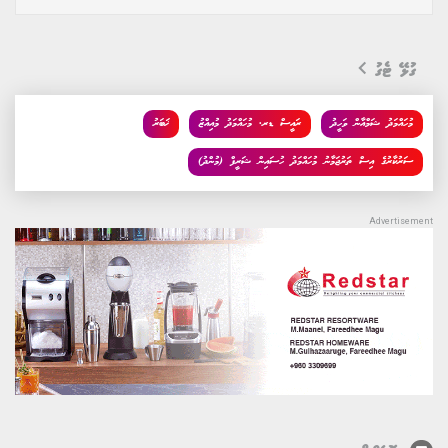
ގުޅޭ ޓެގު
މުހައްމަދު ޝަމްއާން ވަހީދު
ރައީސް ޑރ. މުހައްމަދު މުއިއްޒު
ޚަބަރު
ސަރުކާރުގެ އިސް ތަރުޖަމާނު މުހައްމަދު ހުސައިން ޝަރީފް (މުންދު)