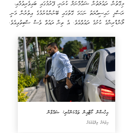
މިގޮތުން، ދައުލަތުން ޝައްމާނަށް ކުރަނީ ފޭރުމުގައި ބައިވެރިވުމާއި،
ރަސްމީ ހައިސިއްޔަތު ނަހަމަ ގޮތުގައި ބޭނުންކުރުމުގެ އިތުރުން މަނީ
ލޯންޑްރިންގެ ކުށުގެ ދައުވާއެވެ. އެ ތިން ދައުވާ ވެސް ސާބިތުވިއެވެ.
އިހުސާން ކޯޓާއިން ވައްކަންކުރި: ޝައްމާން
އިތުރަށް ވިދާޅުވުމަށް