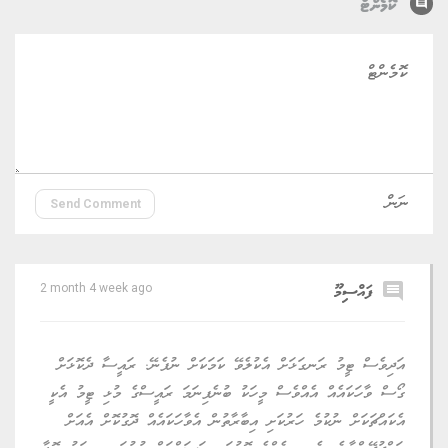
comment
ކޮމެންޓް
Send Comment
comment
ފައްސިމޫ
2 month 4 week ago
އަދިވެސް ޓީމު ރަނގަޅަށް އެކުލެވޭ ކަމަކަށް ނުފެނޭ. ރައީސާ ދެކޮޅަށް
ގޯސް ވާހަކައެއް އެއްވެސް މީހަކު ބުނެފިނަމަ ރައީސްގެ މުޅި ޓީމު އެކީ
އެކައްޗަކަށް ނުކުމެ ހަރުކަށި އިބާރާތުން އެވާހަކައެއް ދޮގުކޮށް އެއަށް