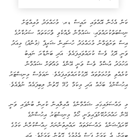
ކަން އެހެން އޮއްވައި ރައީސް ޑރ. މުހައްމަދު މުއިއްޒަށް
ނިސްބަތްކުރައްވައި، ޝައްމާން ދެއްކެވި ވާހަކަތައް ސަރުކާރުގެ
އިސް ތަރުޖަމާނު މުޙައްމަދު ހުސައިން ޝަރީފް (މުންދު) މިއަދު
ވަނީ ދޮގު ވެސް ކުރައްވައިފައެވެ. އަދި ބަންޑާރަ ނައިބު
އަހުމަދު އުޝާމް ވެސް ވަނީ އޭނާގެ މައްޗަށް ޝައްމާން
ކުރެއްވި ތުހުމަތުތައް ދޮގުކުރައްވައިފައެވެ. ނަމަވެސް މިނިސްޓަރު
އިހުސާންގެ ބަހެއް އަދި މިކަމާ ގުޅޭ ގޮތުން ލިބިފައެއް ނުވެއެވެ.
މި މައްސަލައިގައި ޝައްމާންގެ އާއިލާއިން ކުރިން ބުނެފައި ވަނީ
އޭނާ ހައްޔަރުކޮށްފައިވަނީ ހޯމް މިނިސްޓަރު އިހުސާންގެ
ކޮރަޕްޝަންގެ މައްސަލަތައް ރައްޔިތުންނަށް ހިއްސާކުރާނެ ކަމުގެ
ބިރަށް، އެ ކަމަށް ފަސް އެޅުމުގެ ގޮތުން ކަމަށެވެ. އަދި