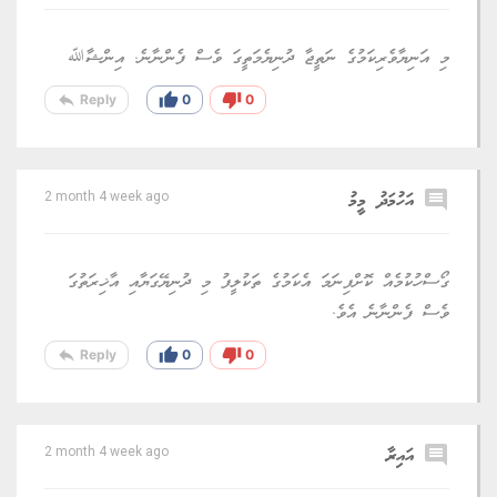
މި އަނިޔާވެރިކަމުގެ ނަތީޖާ ދުނިޔެމަތީގަ ވެސް ފެންނާނެ. އިންޝާﷲ
reply
thumb_up
thumb_down
Reply
0
0
comment
އަހުމަދު މީމު
2 month 4 week ago
ގޯސްހުކުމެއް ކޮށްފިނަމަ އެކަމުގެ ތަކުލީފު މި ދުނިޔޭގަޔާއި އާޚިރަތުގަ
ވެސް ފެންނާނެ އެވެ.
reply
thumb_up
thumb_down
Reply
0
0
comment
އައިރާ
2 month 4 week ago