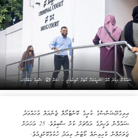
ޝައްމާން މިއަދު އޮތް ޝަރީއަތަށް ކޯޓަށް ހާޒިރުވަނީ -- ސަން ފޮޓޯ/ ޝާތިއު އަބްދުالله
އިމިގްރޭޝަންސްގެ ކުރީގެ ކޮންޓްރޯލާ ޖެނެރަލް މުހައްމަދު
ޝައްމާން ވަހީދުގެ މައްޗަށް ކުށް ސާބިތުވެ، 25 އަހަރަށް
ޖަލަށްލާން ކްރިމިނަލް ކޯޓުން މިއަދު ހުކުމްކޮށްފިއެވެ.