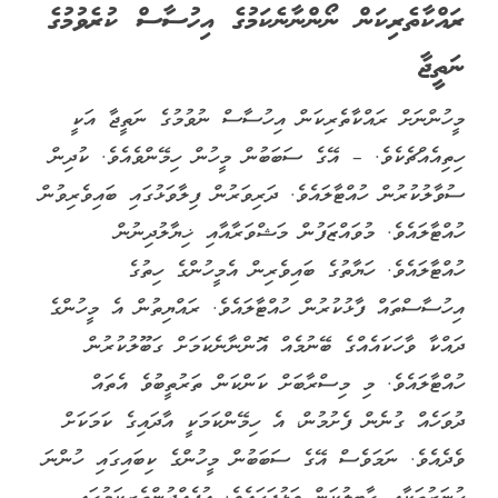
ރައްކާތެރިކަން ނޯންނާނެކަމުގެ އިހުސާސް ކުރެވުމުގެ
ނަތީޖާ
މީހުންނަށް ރައްކާތެރިކަން އިހުސާސް ނުވުމުގެ ނަތީޖާ އަކީ
ހިތިއެއްޗެކެވެ. – އޭގެ ސަބަބުން މީހުން ހިމޭންވެއެވެ. ކުދިން
ސުވާލުކުރުން ހުއްޓާލައެވެ. ދަރިވަރުން ފިލާވަޅުގައި ބައިވެރިވުން
ހުއްޓާލައެވެ. މުވައްޒަފުން މަޝްވަރާއާއި ޚިޔާލުދިނުން
ހުއްޓާލައެވެ. ހަޔާތުގެ ބައިވެރިން އެމީހުންގެ ހިތުގެ
އިހުސާސްތައް ފާޅުކުރުން ހުއްޓާލައެވެ. ރައްޔިތުން އެ މީހުންގެ
ދައްކާ ވާހަކައެއްގެ ބޭނުމެއް އޮންނާނެކަމަށް ގަބޫލުކުރުން
ހުއްޓާލައެވެ. މި މިސްރާބަށް ކަންކަން ތަރުތީބުވެ އެތައް
ދުވަހެއް ގުނެން ފެށުމުން، އެ ހިމޭންކަމަކީ އާދައިގެ ކަމަކަށް
ވެދެއެވެ. ނަމަވެސް އޭގެ ސަބަބުން މީހުންގެ ކިބައިގައި ހުންނަ
ހުނަރުތަކާއި ގާބިލުކަން ވަޅުޖަހައެވެ. އުފެއްދުންތެރިކަމުގައި