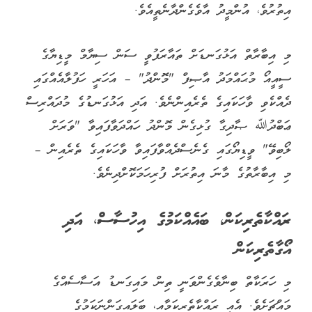
އިތުރުވެ، އުންމީދު އާވެގެންދާނެތީއެވެ.
މި އިބާރާތް އަޅުގަނޑަށް ތައާރަފުވީ ސަން ސިޔާމް މީޑިޔާގެ
ސީއީއޯ މުޙައްމަދު އާޞިފް "މޮންދު" – އަހަރީ ހަފުލާއެއްގައި
ދެއްކެވި ވާހަކައިގެ ތެރެއިންނެވެ. އަދި އަޅުގަނޑުގެ މުދައްރިސް
ޢަބްދުﷲ ޞާދިގާ ގުޅިގެން މޮންދު ހައްދަވާފައިވާ "ވަރަށް
ލޯބިވޭ" ވީޑިޔޯގައި ގެނެސްދެއްވާފައިވާ ވާހަކައިގެ ތެރެއިން –
މި އިބާރާތުގެ މާނަ އިތުރަށް ފުރިހަމަކޮށްދިނެވެ.
ރައްކާތެރިކަން، ބައެއްކަމުގެ އިހުސާސް، އަދި
އޯގާތެރިކަން
މި ހަރަކާތް ބިނާވެގެންވަނީ ތިން މައިގަނޑު އަސާސެއްގެ
މައްޗަށެވެ. އެއީ ރައްކާތެރިކަމާއި، ބަލައިގަންނަކަމުގެ