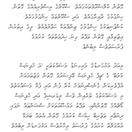
ގޮތުން ކްލާސްރޫމްތަކުގައެވެ. ސްކޫލްގެ އިސްވެރިއެއްގެ ގޮތުން
ހިންގުމުގެ ދާއިރާގައެވެ. އަދި ސްކޫލްތައް ހިންގުމުގައެވެ.
ކުންފުނިތަކުގެ ހިންގުމުގެ ޒިންމާތަކާ ހަވާލުވެއެވެ. މީގެ އިތުރުން
އިޖުތިމާޢީ ގޮތުން ތަފާތު ގިނަ ޚިދުމަތްތައް ކުރުމުގެ
ފުރުޞަތުވެސް ލިބުނެވެ.
މިއަދު އަޅުގަނޑުގެ މައިގނަޑު މަސައްކަތަކީ 'ދަ ހެޕިނަސް
ކްލަބް' ގެ ޗީފް ހެޕިނަސް އޮފިސަރުގެ ގޮތުން މުޖުތަމައަށް
އުފާވެރިކަން ގެނެސްދިނުމަށް ކުރާ ފުން އަދި ފުޅާ މަސައްކަތެވެ.
މި މަސައްކަތުގެ ތެރެއިން ވެސް، ލީޑަރޝިޕް އަދި ހެޕިނަސް
ކޯޗެއްގެ ގޮތުންނާއި، ތަފާތު މައުޟޫއުތަކަށް ސެޝަންތައް ނަގައި
ދިނުމާއި ތަޖުރިބާ ހިއްސާ ކުރުމުގެ ގޮތުން އެތައް ބަޔަކާ
މުއާމަލާތް ކުރުމުގެ ފުރުޞަތު މިހާރުވެސް އަޅުގަނޑަށް ލިބެއެވެ.