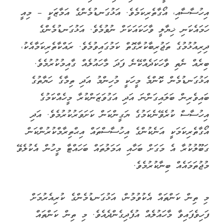
އިހުސާސާއި، އޯގާތެރިކަމެވެ. އަޅުގަނޑުމެންގެ އަމާޒަކީ – މިއީ
ހަމައެކަނި ޚިޔާލީ ވާހަކައަކަށް ނުވުމެވެ. އަޅުގަނޑުމެންގެ
ދިރިއުޅުމުގެ ތަޖުރިބާކުރާގޮތް ކަމުގައިވުމެވެ. ރައްކާތެރިކަމާއެކު،
ބިރެއް ނެތި ވާހަކަދެއްކޭނެ ފަދަ މާހައުލެއް ގާއިމުކުރުމެވެ.
އަޅުގަނޑުމެން ކޮންމެ މީހަކީ މުހިންމު އަދި ތިމާގެ ހަޔާތުގެ
ބައިވެރިން ބަލައިގަންނަ އަދި އަގުވަޒަންކުރާ މީހެއްކަމުގެ
އިހުސާސް ކުރެވޭނެކަމުގެ ޔަގީންކަން ކަށަވަރުކުރުމެވެ. އަދި
އޯގާތެރިކަމަކީ އަނެކުންގެ އިހުސާސްތައް އިޙްތިރާމްކުރުންކަން
ގަބޫލުކުރާ އެ މަގަށް ބަހާއި އަމަލުތައް ބަހައްޓާ މީހުން އެކުލެވޭ
މުޖުތަމައެއް ބިނާކުރުމެވެ.
މި ތިން ކަންތައް އެކުވުމުން، އަޅުގަނޑުމެންގެ ކުރިއެރުމަށް
ފަހިވެފައިވާ މާހައުލެއް އުފެދިގެންދެއެވެ. މި ތިން ކަންތައް