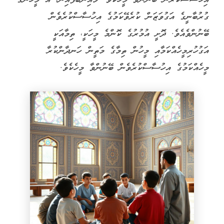
ގުރުބާނީގެ އަގުވަޒަން ކުރެވޭކަމުގެ އިހުސާސްކުރެވެން
ބޭނުންވެއެވެ. ދޮށީ އުމުރުގެ ކޮންމެ މީހަކީ، ތިމާއަކީ
އަގުހުރިމީހެއްކަމާއި މީހުން ތިމާގެ މަތީން ހަނދާންކުރާ
މީހެއްކަމުގެ އިހުސާސްކުރެވެން ބޭނުންވާ މީހެކެވެ.