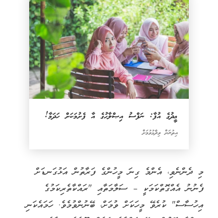
ޢީދުގެ އުފާ: ނަފްސު އިޞްލާޙުގެ އާ ފެށުމަކަށް ހަދަމާ!
އިތުރަށް ވިދާޅުވުމަށް
މި ދެންނެވި، އެންމެ ގިނަ މީހުންގެ ފަރާތުން އަޅުގަނޑަށް
ފެނުނު އެއްގޮތްކަމަކީ – ސަލާމަތާއި "ރައްކާތެރިކަމުގެ
އިހުސާސް" ކުރެވޭ މީހަކަށް ވުމަށް، ބޭނުންވުމެވެ. ހަމައެކަނި