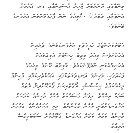
މިނޭވާގައި އޮނަރަބަލް ޒާހިރު ޙުސައިންއާއި ޑރ. އަޙުމަދު
އަންވަރާއި ޢަބްދުﷲ ޞާލިޙުގެ ނަން ފާހަގަކޮށްލަން އަޅުގަނޑު
ބޭނުމެވެ.
ގަބޫލުކުރަންޖެހޭ ހަގީގަތަކީ އަޅުގަނޑުމެންގެ ތެރެއިން
އެކަކަށްވެސް މިއަދު މިތިބަ ހިސާބަށް އަމިއްލައަށް
އެކަނިމާއެކަނި ނާދެވޭނެކަމެވެ. ކާމިޔާބު ކޮންމެ މީހެއްގެ
ފަހަތުގައި، މުހިންމު ދަނޑިވަޅުތަކުގައި ރައްކާތެރިކަމާއި މުހިންމު
މީހެއްކަމުގެ އިހުސާސާއި އޯގާތެރިކަން ފޯރުކޮށްދިން އެތައް
ބަޔަކު ތިބެއެވެ. މިފަށާ މަސައްކަތް އެހާމެ މުހިންމު ކަމަކަށް
އަޅުގަނޑަށްވަނީ އެހެން ވެގެނެނެވެ. މިއީ އަހަރެމެންގެ ގައުމަށް
މުހިންމު ކަމެއް ކަމަށް އަޅުގަނޑު ގަބޫލުކުރާ ސަބަބަކީވެސް
އެއީއެވެ.