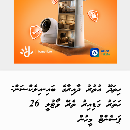
ހިތަދޫ އުތުރު ދާއިރާގެ ބައި-އިލެކްޝަން:
ހަތަރު ގަޑިއިރު ތެރޭ ވޯޓުލީ 26
ޕަސެންޓް މީހުން