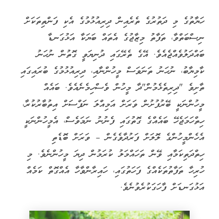
ހަޔާތުގެ މި ދަތުރުގެ ތެރެއިން ދިރިއުޅުމުގެ އެކި ފަންތިތަކަށް
ނިސްބަތްވާ، ތަފާތު މިޒާޖުގެ އެތައް ބަޔަކާ އަޅުގަނޑާ
ބައްދަލުވެއްޖެއެވެ. އޭގެ ތެރޭގައި ދުނިޔަވީ ގޮތުން ނުހަނު
ކާމިޔާބު، ނުހަނު ތަނަވަސް މީހުންނާއި، ދިރިއުޅުމުގެ ބުރައިގައި
ތާށިވެ "ދިރިތެޅެމުން"ދާ މީހުން ވެސްހިމެނެއެވެ. ބައެއް
މީހުންނަކީ ބޭރުފުށުން ވަރަށް އަމިއްލަ ނަފްސަށް އިތުބާރުކުރާ،
ހިތްހަމަޖެހޭ ބައެއްގެ ގޮތުގައި ފެނުނު ނަމަވެސް، އެމީހުންނަކީ
އެހެންމީހުންގެ ލޮލަށް ފަރުދާވެގެން – ވަރަށް ބޮޑެތި
ހިތްދަތިކަމާއި ވޭން ތަހައްމަލު ކުރަމުން ދިޔަ މީހުންނެވެ. މި
ހުރިހާ ތަފާތުތަކެއްގެ ފަހަތުގައި، ހައިރާންވާހާ އެއްގޮތް ކަމެއް
އަޅުގަނޑަށް ފާހަގަކުރެވުނެވެ.