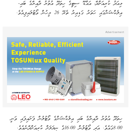
މިއަދު ކުރިއަށްދާ، އައްޑޫ ސިޓީގެ ހިތަދޫ އުތުރު ދާއިރާގެ ބައި-
އިލެކްޝަންގައި ހަތަރު ގަޑިއިރު ތެރޭ 26 މީހުން ވޯޓުލައިފިއެވެ.
ހިތަދޫ އުތުރު ދާއިރާގެ ބައި އިލެކްޝަންގެ ވޯޓުލުން ފަށައިފައި ވަނީ
8:00ގައެވެ. އަދި ވޯޓުލުން 16:00ގެ ނިޔަލަށް ކުރިއަށްދާނެއެވެ.