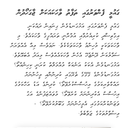
ގައުމީ ފެންވަރުގައި ތަފާތު ވާހަކައަކަށް ޖާގަހޯދުން
ގައުމީ ފެންވަރުގައި އަޅުގަނޑުމެން ގިނައިން ދައްކަނީ
އިގްތިސާދީ ކުރިއެރުމާއި އުމްރާނީ ތަރައްގީގެ ވާހަކައެވެ. މި
ވާހަކަތަކަކީ މުހިންމު ވާހަކަތަކެކެވެ. ނަމަވެސް، މިއާ އެއްވަރަށް
ސަމާލުކަން ދޭންޖެހޭ އެހެން ވާހަކައެއްވެސް މިއަދު އެބައޮތެވެ.
އަޅުގަނޑުމެން އެކަކު އަނެކަކާ މުއާމަލާތް ކުރަނީ ކިހިނެއްތޯ؟
އަޅުގަނޑުމެންގެ ގޭގޭގެ ތެރޭގައި ކުދިންނާއި މީހުންނަށް
ރައްކާތެރިކަމުގެ އިހުސާސްކުރެވޭތޯ؟ ކުދިންގެ އަޑު އަހާކަމުގެ
އިހުސާސް އެކުދިންނަށް ކުރެވޭތޯ؟ މުވައްޒަފުންގެ އަގު
ވަޒަންކުރާކަމުގައި އެމީހުންނަށް ގަބޫލުކުރެވޭތޯ؟ -
މިސުވާލުތަކުގެ ޖަވާބެވެ.