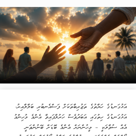
އަޅުގަނޑުގެ ހަޔާތުގެ ތަޖުރިބާތަކަށް ފަސްއެނބުރި ބަލާލާއިރު،
އަޅުގަނޑުގެ ހިތުގައި އަބަދުވެސް ހަރުލާފައިވާ އެންމެ މުހިންމު
އެއް ސުވާލަކީ – މީހުންނަށް އެންމެ ބޮޑަށް ބޭނުންވަނީ