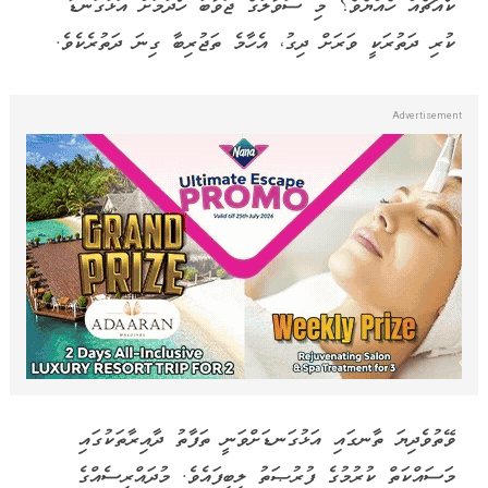
ކޯއްޗެއް ހެއްޔެވެ؟ މި ސުވާލުގެ ޖަވާބު ހޯދުމަށް އަޅުގަނޑު
ކުރި ދަތުރަކީ ވަރަށް ދިގު، އެހާމެ ތަޖުރިބާ ގިނަ ދަތުރެކެވެ.
ވޭތުވެދިޔަ ތާނގައި އަޅުގަނޑަށްވަނީ ތަފާތު ދާއިރާތަކުގައި
މަސައްކަތް ކުރުމުގެ ފުރުޞަތު ލިބިފައެވެ. މުދައްރިސެއްގެ