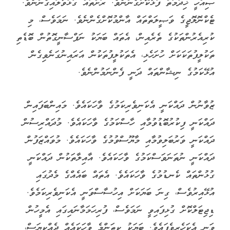
ޞިއްހީ ޚިދުމަތް ފުޅާކޮށްގެންނެވެ. ރަށްތައް ގުޅުވާލައިގެންނެވެ.
ޓެކްނޮލޮޖީގެ ވަޞީލަތްތައް އާންމުކޮށްގެންނެވެ. ނަމަވެސް، މި
ކުރިއެރުންތަކުގެ ތެރެއިން، އެތައް ބަޔަކު ނަފްސާނީގޮތުން ބޮޑެތި
ތަކުލީފުތަކަކަށް ހުށަހެޅި، އެތަކުލީފުތަކުން އަރައިނުގަނެވިގެން
އުޅޭކަމުގެ ނިޝާންތައް ދަނީ ފެންނަމުންނެވެ.
ޒުވާނުން ދައްކަނީ އެކަނިވެރިކަމުގެ ވާހަކައެވެ. މައިންބަފައިން
ދައްކަނީ ފިކުރުބޮޑުވުމާއި ހާސްކަމުގެ ވާހަކައެވެ. މުދައްރިސުން
ދައްކަނީ ވަރުބަލިވުމާއި މާޔޫސްވުމުގެ ވާހަކައެވެ. މުވައްޒަފުން
ދައްކަނީ ނުތަނަވަސްކަމުގެ ވާހަކައެވެ. އާއިލާތަކުން ދައްކަނީ
ގުޅުންތައް ކެނޑުމުގެ ވާހަކައެވެ. އެތައް ބައެއްގެ މެދުގައި
އުޅޭއިރުވެސް، ގިނަ ބަޔަކަށް އިހުސާސްވަނީ އެކަނިވެރިކަމެވެ.
ޑިޖިޓަލްކޮށް ގުޅިފައިވީ ނަމަވެސް، ފުރިހަމަމާނައިގައި އެމީހުން
ވަނީ އެކަހެރިވެފައެވެ. ބަޔަކު ކިތަންމެ ވާހަކައެއް ދެއްކިޔަސް،