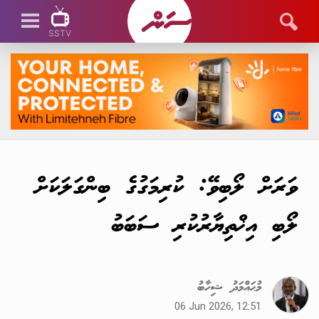
SSTV
SSTV LIVE
ވަރަށް ލޯބިވޭ: ކުރިމަގުގެ ބިންގަލަކަށް
ލޯބި އިޚްތިޔާރުކުރި ސަބަބު
މުޙައްމަދު ޝިހާބު
06 Jun 2026, 12:51