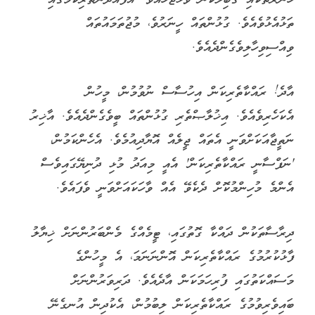
ތަޅުއެޅުވެއެވެ. ގުޅުންތައް ހީނަރުވެ، މުޖުތަމައުތައް
ވިއްސިވިހާލިވެގެންދެއެވެ.
އާދެ! ރައްކާތެރިކަން އިހުސާސް ނުވުމުން، މީހުން
އެކަހެރިވެއެވެ. އިޚުލާޞްތެރި ގުޅުންތައް ބީވެގެންދެއެވެ. އާޚިރު
ނަތީޖާއަކަށްވަނީ އެތައް ޖީލެއް އޮޔާދިއުމެވެ. އެހެންކަމުން،
'ނަފްސާނީ ރައްކާތެރިކަން' އެއީ މިއަދު މުޅި ދުނިޔޭގައިވެސް
އެންމެ މުހިންމުކޮށް ދެކެވޭ އެއް ވާހަކައަށްވަނީ ވެފައެވެ.
ދިރާސާތަކުން ދައްކާ ގޮތުގައި، ޓީމެއްގެ މެންބަރުންނަށް ޚިޔާލު
ފާޅުކުރުމުގެ ރައްކާތެރިކަން އޮންނަނަމަ، އެ މީހުންގެ
މަސައްކަތުގައި ފުރިހަމަކަން އާދެއެވެ. ދަރިވަރުންނަށް
ބައިވެރިވުމުގެ ރައްކާތެރިކަން ލިބުމުން، އެކުދިން އުނގެނޭ