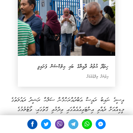
ހިތަދޫ އުތުރު ދާއިރާގެ ބައި އިލެކްޝަން ފަށައިފި
އިތުރަށް ވިދާޅުވުމަށް
އީސީގެ ނައިބު ރައީސް އަބްދުއްރަހްމާން ސަލާޙް ރަޝީދު ދައުލަތުގެ
މީޑިއާއަށް ދެއްވި އިންޓަވިއުއެއްގައި ވިދާޅުވި ގޮތުގައި، ވޯޓުލުމުގެ
ކަންކަން އަމާންކަމާއި އޮމާން ކަމާއެކު ކުރިއަށްދެއެވެ. އަދި
މައްސަލައެއް ދިމާނުވެ ވޯޓުލުމުގެ ކަންކަން ކުރިއަށްދާނަމަ ގަޑިއަށް