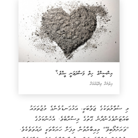
އިންސީންގެ ހިތް ފަސާދަވަނީ ކީއްވެ؟
އިތުރަށް ވިދާޅުވުމަށް
މި ސުވާލުތަކުގެ ޖަވާބަކީ، އަޅުގަނޑުމެންގެ މުޖުތަމައު
ބައްޓަންވެގެންދާނެ ގޮތުގެ މިސްރާބެވެ. އެހެންކަމުގެ
"ވަރަށްލޯބިވޭ" މިއިބާރާތުން މިފަށާ ހަރަކާތަކީ ދައުވަތެކެވެ.