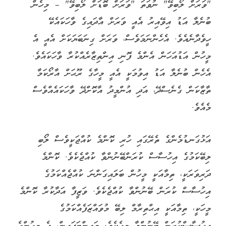
"ވަރަށް ލޯބިވޭ" ނުވަތަ "ވަރަށް ބޮޑަށް ލޯބިވޭ" – މިހެން
ބުނެލާ އަޑު އިވޭއިރު އެއީ ވަރަށް އާދައިގެ ވާހަކައެކޭ
ހީވެދާނެއެވެ. އެހެންނަމަވެސް، ވަރަށް ގިނަބަޔަކަށް އެއީ އެ
މީހުން އަޑުއަހަން އެންމެ ފޮނި އިންތިޒާރެއްކުރާ ވާހަކައެވެ.
އެހެން ބުނެލާ އަޑު އިވުމަކީ އެއީ މީހާގެ ރޫޙަށް އާރޯކަމާ
ތާޒާކަން ގެނެސްދޭ، އަދި އުންމީދު އާކޮށްދޭ ވާހަކައެއްވެސް
މެއެވެ.
އަޅުގަނޑުމެންގެ ތެރޭގައި ހުރި ކޮންމެ ކުއްޖަކީވެސް ލޯބި
ލިބޭކަމުގެ އިހުސާސް ކުރަންބޭނުންވާ ކުއްޖެކެވެ. ކޮންމެ
ދަރިވަރަކީ، ތިމާއަކީ މީހުން ބަލައިގަންނަ ކުއްޖެއްކަމުގެ
އިހުސާސް ކުރަން ބޭނުންވާ ކުއްޖެކެވެ. ވަޒީފާ އަދާކުރާ ކޮންމެ
މީހަކީ، ތިމާއަކީ އިޙްތިރާމް ލިބޭ މުވައްޒަފެއްކަމުގެ
އިހުސާސްކުރަން ބޭނުންވާ މީހެކެވެ. މައިންބަފައިން، އެ މީހުންގެ