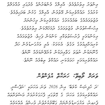
މިންވަރު އިތުރުވެއެވެ. އާއިލާގެ މެންބަރުންގެ މެދުގައި މުއާމަލާތް
ކުރުމުގެ ރައްކާތެރިކަން އޮތުމުން، އާއިލާގެ ގުޅުން ބަދަހިވެއެވެ.
މުޖުތަމައެއްގެ ބައެއްކަމުގެ ރައްކާތެރިކަން މީހުންނަށް
އިހުސާސްވުމުން، މުޖުތަމައުގެ ދުޅަހެޔޮކަން އިތުރުވެއެވެ.
މިކަންކަމަކީ ފުރުޞަތުތަކާއި ކަންކަން ފަހިވެ، މުޖުތަމައެއް
ކުރިއަރާދިއުމުގެ މަގެވެ. އެކަމަކު، އެއީ އަޅުގަނޑުމެން ހަދާ
ގާނޫނަކުން ނުވަތަ ގަވާއިދަކުން ކުރެވޭނެކަމެއް ނޫނެވެ.
ރައްކާތެރިކަމަކީ ހަމައެކަނި ރައްކާވެ ތިބުމެއް ނޫނެވެ.
ވަރަށް ލޯބިވޭ: ހަރަކާތް އުފަންވުން
'ދަ ހެޕިނަސް ކްލަބް' އިން 2026 ވަނަ އަހަރަކީ 'ނަފްސާނީ
ރައްކާތެރިކަމުގެ އަހަރު' ގެ ގޮތުގައި ފާހަގަކުރުމަށް މަޝްވަރާތައް
ފެށިއިރު، އަޅުގަނޑުމެންނަށް ގަބޫލުކުރެވުނު މުހިންމު އެއްކަމެއް