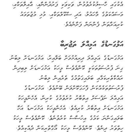
އެކުގައި ހާސިލުކުރެވުމުން، ވަކިވަކި ފަރުދުންނާއި، އާއިލާތަކާއި،
މަސައްކަތުގެ މާހައުލު، އަދި ސްކޫލްތަކާއި، މުޅި މުޖުތަމައު
ކުރިއަރާތަން ފެންނަން ފަށާނެއެވެ.
އަޅުގަނޑުގެ އަމިއްލަ ތަޖުރިބާ
އަޅުގަނޑުގެ އަމިއްލަ ދިރިއުޅުމަށް ބަލާއިރު، އަޅުގަނޑަށް ލިބުނު
ގިނަ ފުރުސަތުތަކަކީ ކޮންމެވެސް މީހަކު އަޅުގަނޑަށް ލިބިދިން
ރައްކާތެރިކަމާއި ބަލައިގަތުމުގެ ތެރެއިން ލިބުނު
ފުރުސަތުތަކެއްކަން ފާހަގަކޮށްލަން ބޭނުމެވެ. އަޅުގަނޑުގެ
އަމިއްލަ ނަފްސަށް އިތުބާރު ކުރެވުމުގެ ކުރިން، އެހެންމީހަކު
އަޅުގަނޑަށް އިތުބާރު ކުރިއެވެ. އެހެންމީހަކު އަޅުގަނޑު އަހާ
ބަލައިގަންނަ ކަމުގެ އިހުސާސް ކުރެވުނެވެ. ކޮންމެވެސް މީހަކު
ހިތްވަރު ދިނެވެ. ކޮންމެވެސް މީހަކު އޯގާތެރިކަން ދެއްކިއެވެ.