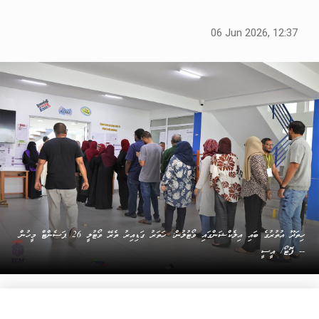
06 Jun 2026, 12:37
ހިތަދޫ އުތުރުގެ ބައި އިލެކްޝަންގައި ވޯޓުލުން: ހަތަރު ގަޑިއިރު ތެރޭ ވޯޓުލީ 26 ޕަސެންޓް މީހުން
-- ފޮޓޯ/ އީސީ