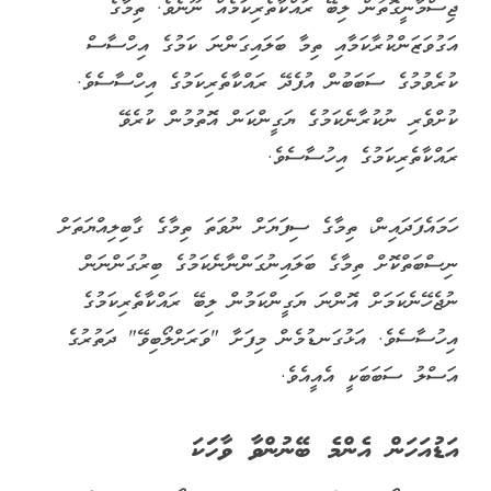
ޖިސްމާނީގޮތުން ލިބޭ ރައްކާތެރިކަމެއް ނޫނެވެ. ތިމާގެ
އަގުވަޒަންކުރާކަމާއި ތިމާ ބަލައިގަންނަ ކަމުގެ އިހްސާސް
ކުރެވުމުގެ ސަބަބުން އުފެދޭ ރައްކާތެރިކަމުގެ އިހްސާސެވެ.
ކުށްވެރި ނުކުރާނެކަމުގެ ޔަގީންކަން އޮތުމުން ކުރެވޭ
ރައްކާތެރިކަމުގެ އިހުސާސެވެ.
ހަމައެފަދައިން، ތިމާގެ ސިފަޔަށް ނުވަތަ ތިމާގެ ގާބިލިއްޔަތަށް
ނިސްބަތްކޮށް ތިމާގެ ބަލައިނުގަންނާނެކަމުގެ ބިރުގަންނަން
ނުޖެހޭނެކަމަށް އޮންނަ ޔަގީންކަމުން ލިބޭ ރައްކާތެރިކަމުގެ
އިހުސާސެވެ. އަޅުގަނޑުމެން މިފަށާ "ވަރަށްލޯބިވޭ" ދަތުރުގެ
އަސްލު ސަބަބަކީ އެއީއެވެ.
އަޑުއަހަން އެންމެ ބޭނުންވާ ވާހަަކަ