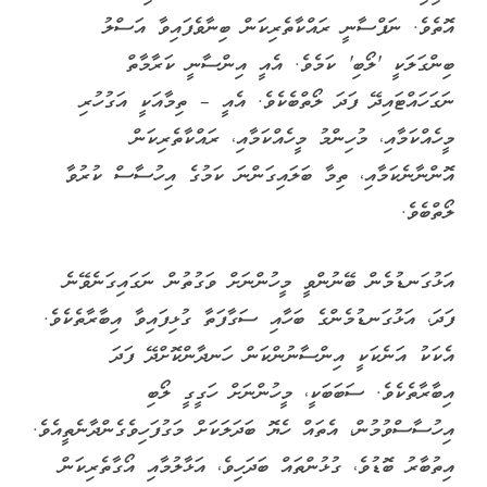
އޮތެވެ. ނަފްސާނީ ރައްކާތެރިކަން ބިނާވެފައިވާ އަސްލު
ބިންގަލަކީ 'ލޯބި' ކަމެވެ. އެއީ އިންސާނީ ކަރާމާތް
ނަގަހައްޓައިދޭ ފަދަ ލޯތްބެކެވެ. އެއީ – ތިމާއަކީ އަގުހުރި
މީހެއްކަމާއި، މުހިންމު މީހެއްކަމާއި، ރައްކާތެރިކަން
އޮންނާނެކަމާއި، ތިމާ ބަލައިގަންނަ ކަމުގެ އިހުސާސް ކުރުވާ
ލޯތްބެވެ.
އަޅުގަނޑުމެން ބޭނުންވީ މީހުންނަށް ވަގުތުން ނަގައިގަނެވޭނެ
ފަދަ، އަޅުގަނޑުމެންގެ ބަހާއި ސަގާފަތާ ގުޅިފައިވާ އިބާރާތެކެވެ.
އެކަކު އަނެކަކީ އިންސާނުންކަން ހަނދާންކޮށްދޭ ފަދަ
އިބާރާތެކެވެ. ސަބަބަކީ، މީހުންނަށް ހަގީގީ ލޯބި
އިހުސާސްވުމުން، އެތައް ހެޔޮ ބަދަލަކަށް މަގުފަހިވެގެންދާނެތީއެވެ.
އިތުބާރު ބޮޑުވެ، ގުޅުންތައް ބަދަހިވެ، އަޅާލުމާއި އޯގާތެރިކަން