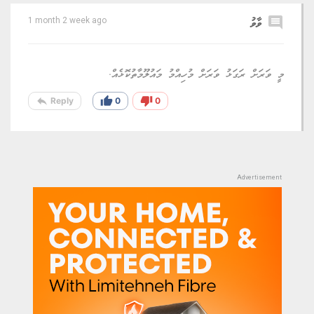
comment
ވާވު
1 month 2 week ago
މީ ވަރަށް ރަގަޅު ވަރަށް މުހިއްމު މައުލޫމާތުކޮޅެއް.
reply
thumb_up
thumb_down
Reply
0
0