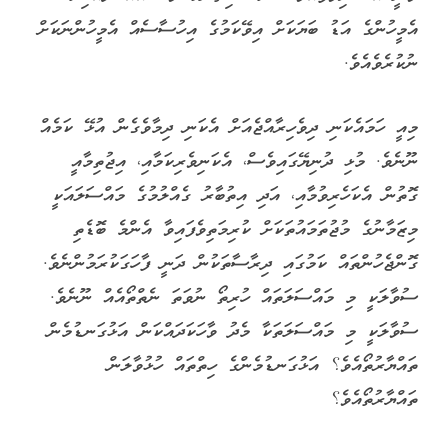
އެމީހުންގެ އަޑު ބަޔަކަށް އިވޭކަމުގެ އިހުސާސެއް އެމީހުންނަކަށް
ނުކުރެވެއެވެ.
މިއީ ހަމައެކަނި ދިވެހިރާއްޖެއަށް އެކަނި ދިމާވެގެން އުޅޭ ކަމެއް
ނޫނެވެ. މުޅި ދުނިޔޭގައިވެސް، އެކަނިވެރިކަމާއި، އިޖުތިމާއީ
ގޮތުން އެކަހެރިވުމާއި، އަދި އިތުބާރު ގެއްލުމުގެ މައްސަލައަކީ
މިޒަމާނުގެ މުޖުތަމައުތަކަށް ކުރިމަތިވެފައިވާ އެންމެ ބޮޑެތި
ގޮންޖެހުންތައް ކަމުގައި ދިރާސާތަކުން ދަނީ ފާހަގަކުރަމުންނެވެ.
ސުވާލަކީ މި މައްސަލަތައް ހުރިތޯ ނުވަތަ ނެތްތޯއެއް ނޫނެވެ.
ސުވާލަކީ މި މައްސަލަތަކާ މެދު ވާހަކަދައްކަން އަޅުގަނޑުމެން
ތައްޔާރުތޯއެވެ؟ އަޅުގަނޑުމެންގެ ހިތްތައް ހުޅުވާލަން
ތައްޔާރުތޯއެވެ؟