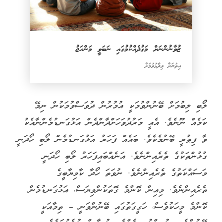
ޒުވާނުންނަށް މަގުދެއްކުމުގައި ނަބަވީ މަންހަޖު
އިތުރަށް ވިދާޅުވުމަށް
ލޯބި ލިބުމަށް ބޭނުންވުމަކީ އުމުރުން ދުވަސްވުމަކުން ނިމޭ
ކަމެއް ނޫނެވެ. އެއީ މަރުދުވަހަށްދާންދެން އަޅުގަނޑުމެންނާއެކު
ވާ ފިޠުރީ ބޭނުމެކެވެ. ބައެއް ފަހަރު އަޅުގަނޑުމެން ލޯބި ހޯދަނީ
ގުޅުންތަކުގެ ތެރެއިންނެވެ. އަނެއްބައިފަހަރު ލޯބި ހޯދަނީ
މަސައްކަތުގެ ތެރެއިންނެވެ. ނުވަތަ ހޯދާ ކާމިޔާބީގެ
ތެރެއިންނެވެ. މިއިން ކޮންމެ ގޮތަކުންވިޔަސް، އަޅުގަނޑުމެން
ކޮންމެ މީހަކުވެސް، ހަގީގަތުގައި ބޭނުންވަނީ – ތިމާއަކީ