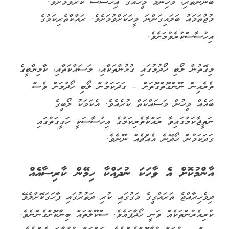
ބޭނުންތެރި، މުހިންމު މީހެއްގެ އިހުސާސް ކުރެވުމަށެވެ.
މުޖުތަމައު ބަލައިގަންނަ މީހަކަށްވުމަށެވެ. ރައްކާތެރިކަމުގެ
އިހުސާސްކުރެވުމަށެވެ.
މިގޮތުން ލޯބި ހޯދުމުގައި ގުޅުންތަކާއި، މަސައްކަތާއި، ކާމިޔާބީގެ
ތެރެއިން ނޫންގޮތްގޮތަށް – ގަދަކަމުން ލޯބި ހޯދުމަށް ވެސް
ބައެއް މީހުން މަސައްކަތް ކުރެއެވެ. އެކަމަކު ލޯބީގެ
ނަތީޖާކަމުގައިވާ ރައްކާތެރިކަމުގެ އިހުސާސަކީ ހަގީގަތުގައި
ގަދަކަމުން ހޯދޭނެ އެއްޗެއް ނޫނެވެ.
އާންމުކޮށް އެ ވާހަކަ ނުދައްކާ ހިމޭން ކާރިސާއެއް
ދިވެހިރާއްޖެ ތަރައްގީގެ މަގުގައި ކުރި ދަތުރުގައި ފާހަގަކޮށްލެވޭ
ކުރިއެރުންތަކެއް ވަނީ ހޯދާފައެވެ. ސްކޫލްތައް ބިނާކޮށްގެންނެވެ.