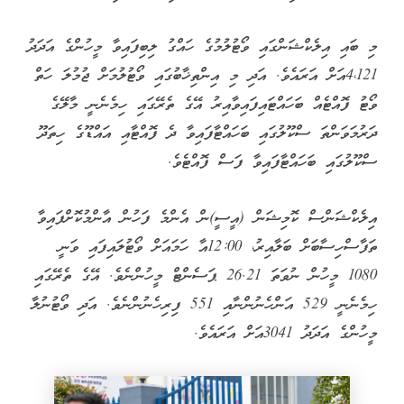
މި ބައި އިލެކްޝަންގައި ވޯޓުލުމުގެ ހައްގު ލިބިފައިވާ މީހުންގެ އަދަދު
4،121އަށް އަރައެވެ. އަދި މި އިންތިޚާބުގައި ވޯޓުލުމަށް ޖުމުލަ ހަތް
ވޯޓު ފޮއްޓެއް ބަހައްޓައިފައިވާއިރު އޭގެ ތެރޭގައި ހިމެނެނީ މާލޭގެ
ދަރުމަވަންތަ ސްކޫލުގައި ބަހައްޓާފައިވާ ދެ ފޮއްޓާއި އައްޑޫގެ ހިތަދޫ
ސްކޫލުގައި ބަހައްޓާފައިވާ ފަސް ފޮއްޓެވެ.
އިލެކްޝަންސް ކޮމިޝަން (އީސީ)ން އެންމެ ފަހުން އާންމުކޮށްފައިވާ
ތަފާސްހިސާބަށް ބަލާއިރު، 12:00އާ ހަމައަށް ވޯޓުލައިފައި ވަނީ
1080 މީހުން ނުވަތަ 26.21 ޕަސެންޓް މީހުންނެވެ. އޭގެ ތެރޭގައި
ހިމެނެނީ 529 އަންހެނުންނާއި 551 ފިރިހެނުންނެވެ. އަދި ވޯޓުނުލާ
މީހުންގެ އަދަދު 3041އަށް އަރައެވެ.