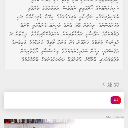
ކުރިއެރުންތަކެއް ހޯދާފައިވީ ނަމަވެސް، މުޖުތަމަޢުގެ ތެރޭގައި
އެކަނިވެރިކަމާއި ނަފްސާނީ ބަލިމަޑުކަމުގެ ހިމޭން ކާރިސާއެއް ދަނީ
ފެތުރެމުންނެވެ. މިކަމަށް އޮތް އެންމެ މުހިންމު ފަރުވާއަކީ ކޮންމެ
ފަރުދަކަށްމެ ނަފްސާނީ ރައްކާތެރިކަން ކަށަވަރުކޮށްދިނުމެވެ. މިގޮތުން ދަ
ހެޕިނަސް ކްލަބްގެ ފަރާތުން ފަށާ ވަރަށް ލޯބިވޭ ޙަރަކާތުގެ މައިގަނޑު
މަޤުޞަދަކީ، މީހުން ބަލައިގަންނަކަމުގެ އިޙުސާސާއި އޯގާތެރިކަން
މުޖުތަމަޢުގައި އާލާކޮށް، ގުޅުންތައް ހަރުދަނާކުރުމަށް ބާރުއެޅުމެވެ.
ގުޅޭ ޓެގު
ކޮލަމް