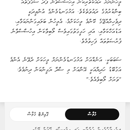
މީހުންނަށް ރައްކާތެރިކަން އިހުސާސްވާނެ ފަދަ ސަގާފަތެއް
ބިނާކުރުމުގެ ދައުވަތެކެވެ. އަޅުގަނޑުމެންގެ އުންމީދަކީ
ދިވެހިރާއްޖޭގެ ކޮންމެ މީހަކަށްމެ، އެމީހުން ބަލައިގަންނަކަމާއި،
އަޑުއަހާކަމާއި، އަދި ހަގީގަތުގައިވެސް ލޯބިވާކަން އިހުސާސްވާނެ
ފުރުޞަތުތައް ފަހިވުމެވެ.
ސަބަބަކީ، އަނެކާއަށް އަޅުގަނޑުމެންނަށް މީހަކަށް ދެވޭނެ އެންމެ
އަގުބޮޑު ހަދިޔާއަކީ އޭނާއަށް މި ސާދާ ޔަގީންކަން ދިނުމެވެ:
"ވަރަށް ލޯބިވެއެވެ."
ޚުލާސާ
ޕޮއިންޓް ޚުލާސާ
ދިވެހިރާއްޖެއިން އުމްރާނީ އަދި އިޤުތިޞާދީ ގޮތުން ބޮޑެތި